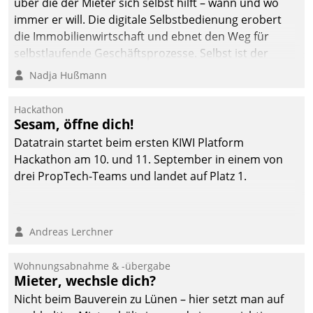
über die der Mieter sich selbst hilft – wann und wo
immer er will. Die digitale Selbstbedienung erobert
die Immobilienwirtschaft und ebnet den Weg für
selbstlaufende Geschäftsprozesse. Selbst ist der
Kunde und smart der Serviceanbieter.
Nadja Hußmann
Hackathon
Sesam, öffne dich!
Datatrain startet beim ersten KIWI Platform
Hackathon am 10. und 11. September in einem von
drei PropTech-Teams und landet auf Platz 1.
Andreas Lerchner
Wohnungsabnahme & -übergabe
Mieter, wechsle dich?
Nicht beim Bauverein zu Lünen – hier setzt man auf