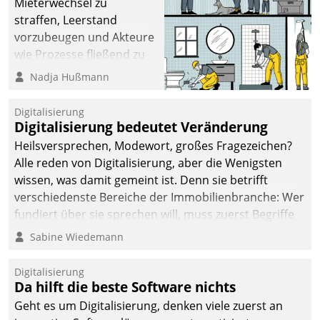
Mieterwechsel zu
straffen, Leerstand
vorzubeugen und Akteure
wie Prozesse fließend zu
vernetzen, nutzt die
Nadja Hußmann
Berliner Gewobag seit
Jahresbeginn eine
Digitalisierung
Überblick, Einsicht und
Digitalisierung bedeutet Veränderung
Eingriff bietende Lösung.
Heilsversprechen, Modewort, großes Fragezeichen?
Zur Entwicklung setzte
Alle reden von Digitalisierung, aber die Wenigsten
man auf
wissen, was damit gemeint ist. Denn sie betrifft
Cloudtechnologie,
verschiedenste Bereiche der Immobilienbranche: Wer
bewährte und Startup-
fundiert über sie sprechen will, muss zuerst Begriffe
Partner sowie erstmals
klären. Ein Aspekt ist die betriebliche Optimierung:
Sabine Wiedemann
agile Projektmethoden.
Moderne Softwarelösungen ermöglichen große
Einsparungen durch optimierte und automatisierte
Digitalisierung
Prozesse. Doch man darf nicht zu viel erwarten: Allein
Da hilft die beste Software nichts
mit der Einführung einer neuen Software ist es nicht
Geht es um Digitalisierung, denken viele zuerst an
getan. Die Digitalisierung erfordert von Unternehmen