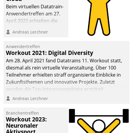
anspruchsvollen
Beim virtuellen Datatrain-
Aufgaben und
Anwendertreffen am 27.
abnehmendem
April 2022 erhielten die
Nachwuchs?
Teilnehmerinnen und
Andreas Lerchner
Teilnehmer kurzweilige
Einblicke in innovative
Anwendertreffen
Cloud-Strategien und -
Workout 2021: Digital Diversity
Lösungen mit hohem
Am 28. April 2021 fand Datatrains 11. Workout statt,
Zukunftspotenzial.
diesmal als rein virtuelle Veranstaltung. Über 100
Teilnehmer erhielten straff organisierte Einblicke in
Zukunftsthemen und innovative Projekte. Zuletzt
wurden die Top-Interessengebiete ermittelt.
Andreas Lerchner
Branchentreffen
Workout 2023:
Neuronaler
Aktivsport