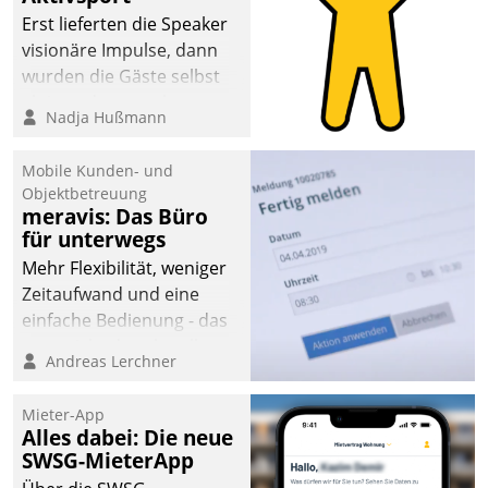
Erst lieferten die Speaker
visionäre Impulse, dann
wurden die Gäste selbst
aktiv und sammelten
Nadja Hußmann
methodisch
Vernetzungsideen fürs
Mobile Kunden- und
Quartier. Dazwischen
Objektbetreuung
zeigte Datatrain, was es
meravis: Das Büro
Neues zu bieten hat.
für unterwegs
Mehr Flexibilität, weniger
Zeitaufwand und eine
einfache Bedienung - das
verspricht das aktuelle
Andreas Lerchner
Cockpit für mobile
Mitarbeiter von
Mieter-App
Datatrain. Die meravis
Alles dabei: Die neue
Wohnungsbau- und
SWSG-MieterApp
Immobilien GmbH hat