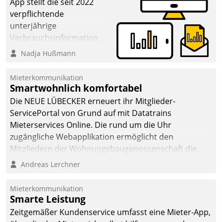
App stellt die seit 2022
verpflichtende
unterjährige
Verbrauchsinformation
schnell, zuverlässig und
Nadja Hußmann
leicht bekömmlich bereit:
Die monatlichen
Mieterkommunikation
Mitteilungen zum
Smartwohnlich komfortabel
Heizungs- und
Die NEUE LÜBECKER erneuert ihr Mitglieder-
Wasserverbrauch gehen
ServicePortal von Grund auf mit Datatrains
automatisiert, vollständig
Mieterservices Online. Die rund um die Uhr
und auf Wunsch über
zugängliche Webapplikation ermöglicht den
mehrere zuvor
Mitgliedern der Wohnungs­bau­genossenschaft die
festgelegte
Kontaktaufnahme per Smartphone, Tablet oder PC.
Andreas Lerchner
Kommunikationswege bei
den Empfängern ein.
Mieterkommunikation
Smarte Leistung
Zeitgemäßer Kundenservice umfasst eine Mieter-App,