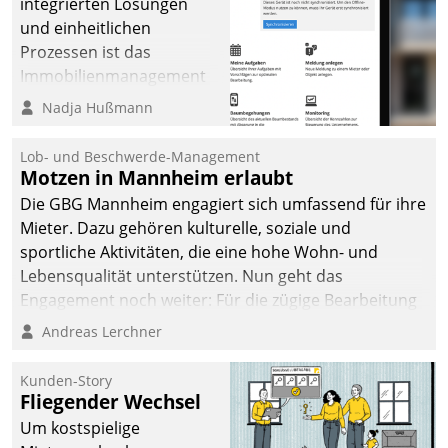
integrierten Lösungen
und einheitlichen
Prozessen ist das
Immobilienmanagement
der Bayerischen
Nadja Hußmann
Versorgungskammer im
Ressort Kapitalanlage für
Lob- und Beschwerde-Management
künftige Aufgaben und
Motzen in Mannheim erlaubt
Herausforderungen
Die GBG Mannheim engagiert sich umfassend für ihre
gerüstet.
Mieter. Dazu gehören kulturelle, soziale und
sportliche Aktivitäten, die eine hohe Wohn- und
Lebensqualität unterstützen. Nun geht das
Engagement noch weiter: Für die zügige Bearbeitung
von Beschwerden – oder Lob – richtet das
Andreas Lerchner
Unternehmen mit Datatrains Applikation fürs Lob-
und Beschwerde-Management einen eigenen Kanal
Kunden-Story
ein.
Fliegender Wechsel
Um kostspielige