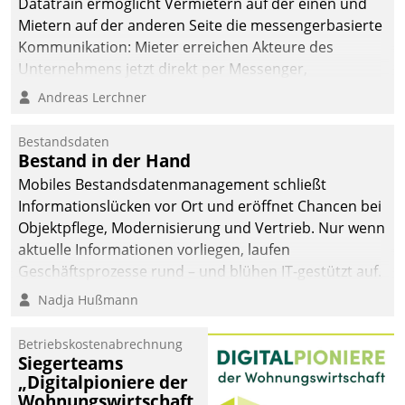
Datatrain ermöglicht Vermietern auf der einen und
Mietern auf der anderen Seite die messengerbasierte
Kommunikation: Mieter erreichen Akteure des
Unternehmens jetzt direkt per Messenger,
Mitarbeiter oder Dienstleister empfangen oder
Andreas Lerchner
versenden die Nachrichten via Cockpit.
Bestandsdaten
Bestand in der Hand
Mobiles Bestandsdatenmanagement schließt
Informationslücken vor Ort und eröffnet Chancen bei
Objektpflege, Modernisierung und Vertrieb. Nur wenn
aktuelle Informationen vorliegen, laufen
Geschäftsprozesse rund – und blühen IT-gestützt auf.
Nadja Hußmann
Betriebskostenabrechnung
Siegerteams
„Digitalpioniere der
Wohnungswirtschaft