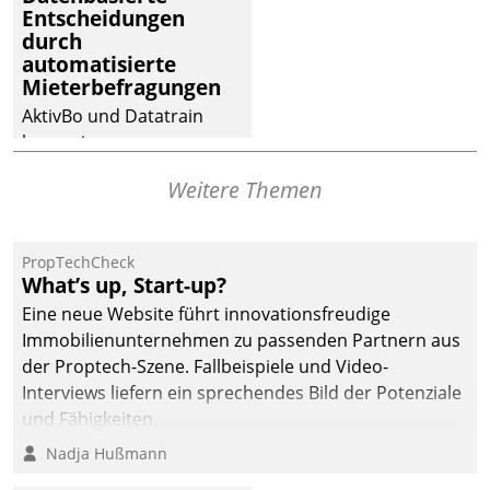
Entscheidungen
deutscher
durch
Wohnungsunternehmen
automatisierte
– und beschleunigt damit
Mieterbefragungen
den Weg vom
AktivBo und Datatrain
Mieteranliegen zum
kooperieren –
Dienstleisterauftrag.
Immobilienunternehmen
Weitere Themen
profitieren: Die nahtlose
Integration der Lösungen
von AktivBo und
PropTechCheck
Datatrain ermöglicht
What’s up, Start-up?
automatisiert ausgelöste,
Eine neue Website führt innovationsfreudige
zielgerichtete
Immobilienunternehmen zu passenden Partnern aus
Mieterbefragungen – eine
der Proptech-Szene. Fallbeispiele und Video-
starke Grundlage für
Interviews liefern ein sprechendes Bild der Potenziale
intelligente,
und Fähigkeiten.
datengestützte
Nadja Hußmann
Entscheidungen.