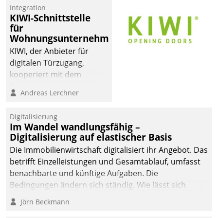
Integration
KIWI-Schnittstelle
für
Wohnungsunternehmen
KIWI, der Anbieter für
digitalen Türzugang,
kooperiert mit dem
Beratungs- und
Andreas Lerchner
Softwareentwicklungshaus
Datatrain.
Digitalisierung
Im Wandel wandlungsfähig –
Digitalisierung auf elastischer Basis
Die Immobilienwirtschaft digitalisiert ihr Angebot. Das
betrifft Einzelleistungen und Gesamtablauf, umfasst
benachbarte und künftige Aufgaben. Die
Bedingungen ändern sich ständig. Wie lässt sich
technisch die Kontrolle wahren und zugleich Freiraum
Jörn Beckmann
fürs Wachsen öffnen?