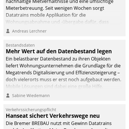
nachhaltige Mietverhältnisse und eine umsichtige
Mieterbetreuung. Seit wenigen Wochen sorgt
Datatrains mobile Applikation für die
Wohnungsabnahme und -übergabe dafür, dass
Mieter wohlgeordnet kommen und, so es sein muss,
Andreas Lerchner
gehen können.
Bestandsdaten
Mehr Wert auf den Datenbestand legen
Ein belastbarer Datenbestand zu ihren Objekten
liefert Wohnungsunternehmen die Grundlage für die
Megatrends Digitalisierung und Effizienzsteigerung –
doch vielerorts muss er erst noch aufgebaut werden.
Mobile Lösungen sind dabei eine große Hilfe.
Sabine Wiedemann
Verkehrssicherungspflicht
Hanseat sichert Verkehrswege neu
Die Bremer BREBAU nutzt mit Gewinn Datatrains