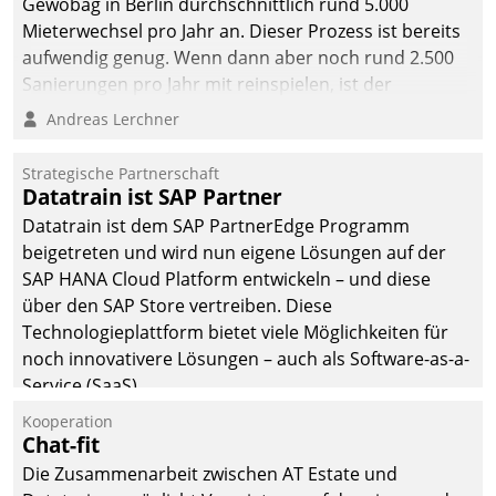
Gewobag in Berlin durchschnittlich rund 5.000
Mieterwechsel pro Jahr an. Dieser Prozess ist bereits
aufwendig genug. Wenn dann aber noch rund 2.500
Sanierungen pro Jahr mit reinspielen, ist der
Betreuungs- und Organisationsaufwand immens. Im
Andreas Lerchner
Rahmen ihrer Digitalisierungsstrategie hat das
kommunale Wohnungsbauunternehmen daher
Strategische Partnerschaft
gemeinsam mit der Berliner Datatrain GmbH den
Datatrain ist SAP Partner
Teilprozess der Objektsanierung digitalisiert.
Datatrain ist dem SAP PartnerEdge Programm
beigetreten und wird nun eigene Lösungen auf der
SAP HANA Cloud Platform entwickeln – und diese
über den SAP Store vertreiben. Diese
Technologieplattform bietet viele Möglichkeiten für
noch innovativere Lösungen – auch als Software-as-a-
Service (SaaS).
Kooperation
Chat-fit
Die Zusammenarbeit zwischen AT Estate und