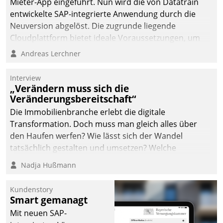
Mieter-App eingeführt. Nun wird die von Datatrain
Dialogführung ermöglicht
entwickelte SAP-integrierte Anwendung durch die
dem externen
Neuversion abgelöst. Die zugrunde liegende
Serviceteam, Anrufe von
Cloudplattform bietet ideale Voraussetzungen, um
Mietenden zügiger und
die Funktionalität der App zu erweitern und weitere
Andreas Lerchner
effizienter zu bearbeiten.
innovative Apps, auch von Drittanbietern, in SAP zu
integrieren.
Interview
„Verändern muss sich die
Veränderungsbereitschaft“
Die Immobilienbranche erlebt die digitale
Transformation. Doch muss man gleich alles über
den Haufen werfen? Wie lässt sich der Wandel
tatsächlich gestalten und umsetzen? Welche
Argumente zählen wirklich?
Nadja Hußmann
Kundenstory
Smart gemanagt
Mit neuen SAP-