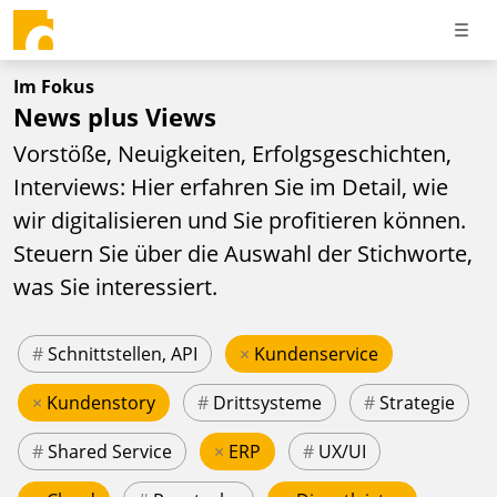
Im Fokus
News plus Views
Vorstöße, Neuigkeiten, Erfolgsgeschichten,
Interviews: Hier erfahren Sie im Detail, wie
wir digitalisieren und Sie profitieren können.
Steuern Sie über die Auswahl der Stichworte,
was Sie interessiert.
#
Schnittstellen, API
×
Kundenservice
×
Kundenstory
#
Drittsysteme
#
Strategie
#
Shared Service
×
ERP
#
UX/UI