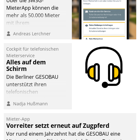
Über die SWSG-
sich dabei für den Betrieb
MieterApp können die
der Lösung über die SAP
mehr als 50.000 Mieter
Cloud Platform
mit ihrem
entschieden - als erstes
Wohnungsunternehmen
Andreas Lerchner
Unternehmen am
kommunizieren, auf dem
Wohnungsmarkt.
Laufenden bleiben, Daten
Cockpit für telefonischen
einsehen und ändern
Mieterservice
oder
Alles auf dem
Schirm
Schadensmeldungen
abgeben – rund um die
Die Berliner GESOBAU
Uhr.
unterstützt ihren
telefonischen
Mieterservice mit einem
Nadja Hußmann
digitalen Cockpit, das
situationsbezogen
Mieter-App
passende Fragen und
Vorreiter setzt erneut auf Zugpferd
Schlagworte auswirft.
Vor rund einem Jahrzehnt hat die GESOBAU eine
Eine intuitive