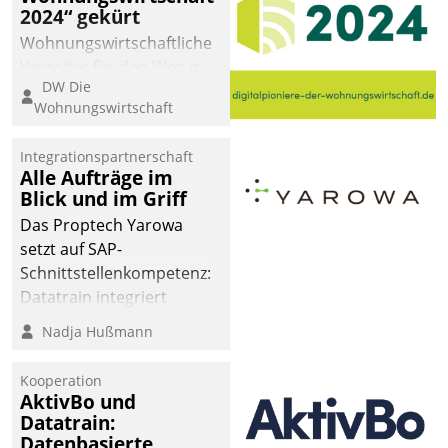
2024“ gekürt
Wohnungswirtschaftliche
Vorreiter für den Weg in
DW Die
eine digitale Zukunft zu
Wohnungswirtschaft
finden, ist das Ziel des
Awards „Digitalpioniere
Integrationspartnerschaft
der
Alle Aufträge im
Wohnungswirtschaft“.
Blick und im Griff
Bewerben können sich
Das Proptech Yarowa
dafür ein Team
setzt auf SAP-
bestehend aus
Schnittstellenkompetenz:
Wohnungsunternehmen
Datatrain integriert
und PropTech.
Yarowas Portal zur
Nadja Hußmann
Vergabe und Verwaltung
von Aufträgen der
Kooperation
operativen
AktivBo und
Instandhaltung in die
Datatrain:
Datenbasierte
SAP-Systemlandschaft