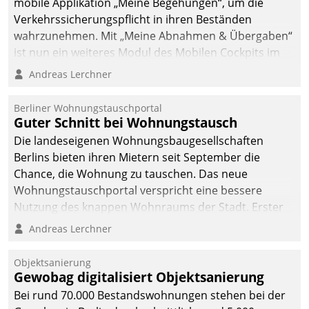
mobile Applikation „Meine Begehungen“, um die
Verkehrssicherungspflicht in ihren Beständen
wahrzunehmen. Mit „Meine Abnahmen & Übergaben“
ist nun ein weiteres Modul des Mobilen Cockpits im
Einsatz.
Andreas Lerchner
Berliner Wohnungstauschportal
Guter Schnitt bei Wohnungstausch
Die landeseigenen Wohnungsbaugesellschaften
Berlins bieten ihren Mietern seit September die
Chance, die Wohnung zu tauschen. Das neue
Wohnungstauschportal verspricht eine bessere
Nutzung des knappen Wohnraums der Stadt. Erster
Anwendungsfall für Datatrains Lösung API-Hub mit
Andreas Lerchner
Schnittstellen zu den ERP-Systemen der
Unternehmen.
Objektsanierung
Gewobag digitalisiert Objektsanierung
Bei rund 70.000 Bestandswohnungen stehen bei der