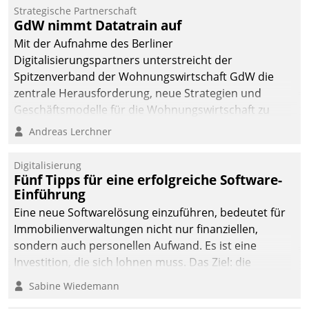
Strategische Partnerschaft
GdW nimmt Datatrain auf
Mit der Aufnahme des Berliner
Digitalisierungspartners unterstreicht der
Spitzenverband der Wohnungswirtschaft GdW die
zentrale Herausforderung, neue Strategien und
Geschäftsmodelle für die Wohnungswirtschaft zu
entwickeln.
Andreas Lerchner
Digitalisierung
Fünf Tipps für eine erfolgreiche Software-
Einführung
Eine neue Softwarelösung einzuführen, bedeutet für
Immobilienverwaltungen nicht nur finanziellen,
sondern auch personellen Aufwand. Es ist eine
Investition, die sich lohnen muss. Das Ziel: die
nachhaltige Optimierung der Geschäftsabläufe. Damit
Sabine Wiedemann
dieses Ziel erreicht wird, sollten einige Grundregeln