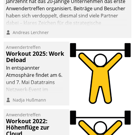
Jahrzehnt hat das 20-jährige Unternehmen das erste
Anwendertreffen organisiert. Beiträge und Besucher
haben sich verdoppelt, diesmal sind viele Partner
dabei – klares Zeichen für die strategische
Fokussierung auf den Kunden.
Andreas Lerchner
Anwendertreffen
Workout 2025: Work
Deload
In entspannter
Atmosphäre findet am 6.
und 7. Mai Datatrains
Netzwerk-Event im
Kunden- und Partnerkreis
Nadja Hußmann
statt. Zentrale Frage: Wie
lassen sich
Anwendertreffen
Mammutprojekte
Workout 2022:
meistern und Workloads
Höhenflüge zur
Cloud
wuppen – bei zunehmend