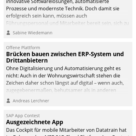
innovative Softwarelösungen, automatisierte
die Bereitschaft, sich zu überprüfen, zu hinterfragen
Prozesse und modernste Technik. Doch damit sie
und zu verändern.
erfolgreich sein kann, müssen auch
Führungspersonal und Mitarbeiter bereit sein, sich zu
verändern und anzupassen, sonst werden sie an ihr
Sabine Wiedemann
scheitern.
Offene Plattform
Brücken bauen zwischen ERP-System und
Drittanbietern
Ohne Digitalisierung und Automatisierung geht es
nicht: Auch in der Wohnungswirtschaft stehen die
Zeichen daher schon längst auf digital – wenn auch,
zugegebenermaßen, behutsamer als in anderen
Branchen.
Andreas Lerchner
SAP App Contest
Ausgezeichnete App
Das Cockpit für mobile Mitarbeiter von Datatrain hat