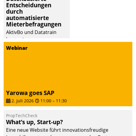
Entscheidungen
abgeben – rund um die
durch
Uhr.
automatisierte
Mieterbefragungen
AktivBo und Datatrain
kooperieren –
Immobilienunternehmen
Webinar
profitieren: Die nahtlose
Integration der Lösungen
von AktivBo und
Datatrain ermöglicht
automatisiert ausgelöste,
zielgerichtete
Yarowa goes SAP
Mieterbefragungen – eine
2. Juli 2026
11:00
–
11:30
starke Grundlage für
intelligente,
PropTechCheck
datengestützte
What’s up, Start-up?
Entscheidungen.
Eine neue Website führt innovationsfreudige