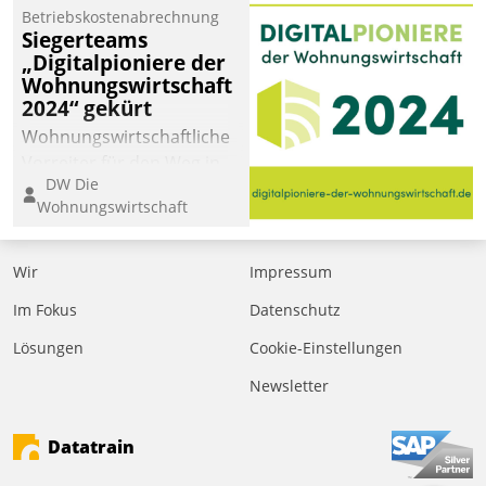
Betriebskostenabrechnung
Siegerteams
„Digitalpioniere der
Wohnungswirtschaft
2024“ gekürt
Wohnungswirtschaftliche
Vorreiter für den Weg in
DW Die
eine digitale Zukunft zu
Wohnungswirtschaft
finden, ist das Ziel des
Awards „Digitalpioniere
der
Wir
Impressum
Wohnungswirtschaft“.
Im Fokus
Datenschutz
Bewerben können sich
dafür ein Team
Lösungen
Cookie-Einstellungen
bestehend aus
Newsletter
Wohnungsunternehmen
und PropTech.
Datatrain