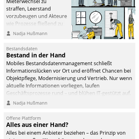
Mieterwechsel zu
straffen, Leerstand
vorzubeugen und Akteure
wie Prozesse fließend zu
vernetzen, nutzt die
Nadja Hußmann
Berliner Gewobag seit
Jahresbeginn eine
Bestandsdaten
Überblick, Einsicht und
Bestand in der Hand
Eingriff bietende Lösung.
Mobiles Bestandsdatenmanagement schließt
Zur Entwicklung setzte
Informationslücken vor Ort und eröffnet Chancen bei
man auf
Objektpflege, Modernisierung und Vertrieb. Nur wenn
Cloudtechnologie,
aktuelle Informationen vorliegen, laufen
bewährte und Startup-
Geschäftsprozesse rund – und blühen IT-gestützt auf.
Partner sowie erstmals
Nadja Hußmann
agile Projektmethoden.
Offene Plattform
Alles aus einer Hand?
Alles bei einem Anbieter beziehen – das Prinzip von