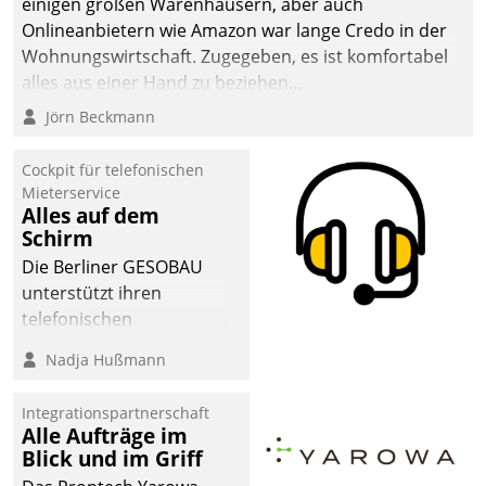
einigen großen Warenhäusern, aber auch
Onlineanbietern wie Amazon war lange Credo in der
Wohnungswirtschaft. Zugegeben, es ist komfortabel
alles aus einer Hand zu beziehen...
Jörn Beckmann
Cockpit für telefonischen
Mieterservice
Alles auf dem
Schirm
Die Berliner GESOBAU
unterstützt ihren
telefonischen
Mieterservice mit einem
Nadja Hußmann
digitalen Cockpit, das
situationsbezogen
Integrationspartnerschaft
passende Fragen und
Alle Aufträge im
Schlagworte auswirft.
Blick und im Griff
Eine intuitive