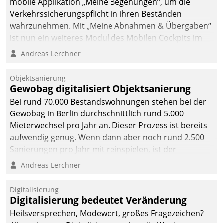
mobile Applikation „Meine Begehungen“, um die
Verkehrssicherungspflicht in ihren Beständen
wahrzunehmen. Mit „Meine Abnahmen & Übergaben“
ist nun ein weiteres Modul des Mobilen Cockpits im
Einsatz.
Andreas Lerchner
Objektsanierung
Gewobag digitalisiert Objektsanierung
Bei rund 70.000 Bestandswohnungen stehen bei der
Gewobag in Berlin durchschnittlich rund 5.000
Mieterwechsel pro Jahr an. Dieser Prozess ist bereits
aufwendig genug. Wenn dann aber noch rund 2.500
Sanierungen pro Jahr mit reinspielen, ist der
Betreuungs- und Organisationsaufwand immens. Im
Andreas Lerchner
Rahmen ihrer Digitalisierungsstrategie hat das
kommunale Wohnungsbauunternehmen daher
Digitalisierung
gemeinsam mit der Berliner Datatrain GmbH den
Digitalisierung bedeutet Veränderung
Teilprozess der Objektsanierung digitalisiert.
Heilsversprechen, Modewort, großes Fragezeichen?