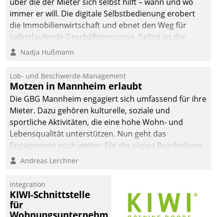
über die der Mieter sich selbst hilft – wann und wo
immer er will. Die digitale Selbstbedienung erobert
die Immobilienwirtschaft und ebnet den Weg für
selbstlaufende Geschäftsprozesse. Selbst ist der
Kunde und smart der Serviceanbieter.
Nadja Hußmann
Lob- und Beschwerde-Management
Motzen in Mannheim erlaubt
Die GBG Mannheim engagiert sich umfassend für ihre
Mieter. Dazu gehören kulturelle, soziale und
sportliche Aktivitäten, die eine hohe Wohn- und
Lebensqualität unterstützen. Nun geht das
Engagement noch weiter: Für die zügige Bearbeitung
von Beschwerden – oder Lob – richtet das
Andreas Lerchner
Unternehmen mit Datatrains Applikation fürs Lob-
und Beschwerde-Management einen eigenen Kanal
Integration
ein.
KIWI-Schnittstelle
für
Wohnungsunternehmen