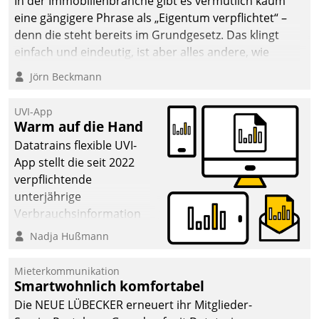
In der Immobilienbranche gibt es vermutlich kaum
eine gängigere Phrase als „Eigentum verpflichtet“ –
denn die steht bereits im Grundgesetz. Das klingt
einfach und eindeutig, ist aber alles andere, wie
Branchenbeschäftigte wissen. Denn mit der
Jörn Beckmann
Verantwortung folgen Verpflichtungen.
UVI-App
Warm auf die Hand
Datatrains flexible UVI-
App stellt die seit 2022
verpflichtende
unterjährige
Verbrauchsinformation
schnell, zuverlässig und
Nadja Hußmann
leicht bekömmlich bereit:
Die monatlichen
Mieterkommunikation
Mitteilungen zum
Smartwohnlich komfortabel
Heizungs- und
Die NEUE LÜBECKER erneuert ihr Mitglieder-
Wasserverbrauch gehen