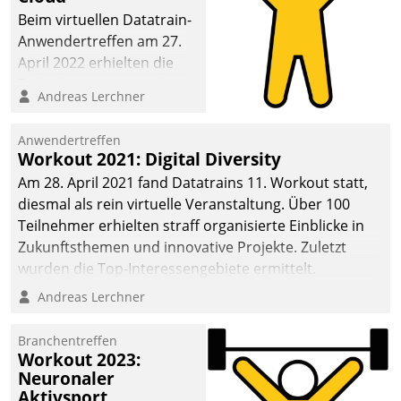
anspruchsvollen
Beim virtuellen Datatrain-
Aufgaben und
Anwendertreffen am 27.
abnehmendem
April 2022 erhielten die
Nachwuchs?
Teilnehmerinnen und
Andreas Lerchner
Teilnehmer kurzweilige
Einblicke in innovative
Anwendertreffen
Cloud-Strategien und -
Workout 2021: Digital Diversity
Lösungen mit hohem
Am 28. April 2021 fand Datatrains 11. Workout statt,
Zukunftspotenzial.
diesmal als rein virtuelle Veranstaltung. Über 100
Teilnehmer erhielten straff organisierte Einblicke in
Zukunftsthemen und innovative Projekte. Zuletzt
wurden die Top-Interessengebiete ermittelt.
Andreas Lerchner
Branchentreffen
Workout 2023:
Neuronaler
Aktivsport