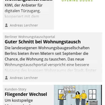
KIWI, der Anbieter für
digitalen Türzugang,
kooperiert mit dem
Beratungs- und
Andreas Lerchner
Softwareentwicklungshaus
Datatrain.
Berliner Wohnungstauschportal
Guter Schnitt bei Wohnungstausch
Die landeseigenen Wohnungsbaugesellschaften
Berlins bieten ihren Mietern seit September die
Chance, die Wohnung zu tauschen. Das neue
Wohnungstauschportal verspricht eine bessere
Nutzung des knappen Wohnraums der Stadt. Erster
Anwendungsfall für Datatrains Lösung API-Hub mit
Andreas Lerchner
Schnittstellen zu den ERP-Systemen der
Unternehmen.
Kunden-Story
Fliegender Wechsel
Um kostspielige