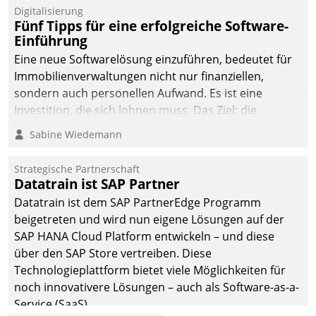
Digitalisierung
Fünf Tipps für eine erfolgreiche Software-
Einführung
Eine neue Softwarelösung einzuführen, bedeutet für
Immobilienverwaltungen nicht nur finanziellen,
sondern auch personellen Aufwand. Es ist eine
Investition, die sich lohnen muss. Das Ziel: die
nachhaltige Optimierung der Geschäftsabläufe. Damit
Sabine Wiedemann
dieses Ziel erreicht wird, sollten einige Grundregeln
befolgt werden.
Strategische Partnerschaft
Datatrain ist SAP Partner
Datatrain ist dem SAP PartnerEdge Programm
beigetreten und wird nun eigene Lösungen auf der
SAP HANA Cloud Platform entwickeln – und diese
über den SAP Store vertreiben. Diese
Technologieplattform bietet viele Möglichkeiten für
noch innovativere Lösungen – auch als Software-as-a-
Service (SaaS).