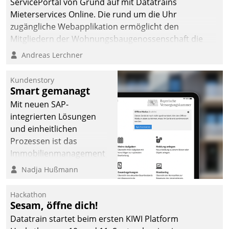
ServicePortal von Grund auf mit Datatrains
automatisiert, vollständig
Mieterservices Online. Die rund um die Uhr
und auf Wunsch über
zugängliche Webapplikation ermöglicht den
mehrere zuvor
Mitgliedern der Wohnungs­bau­genossenschaft die
festgelegte
Kontaktaufnahme per Smartphone, Tablet oder PC.
Andreas Lerchner
Kommunikationswege bei
den Empfängern ein.
Kundenstory
Smart gemanagt
Mit neuen SAP-
integrierten Lösungen
und einheitlichen
Prozessen ist das
Immobilienmanagement
der Bayerischen
Nadja Hußmann
Versorgungskammer im
Ressort Kapitalanlage für
Hackathon
künftige Aufgaben und
Sesam, öffne dich!
Herausforderungen
Datatrain startet beim ersten KIWI Platform
gerüstet.