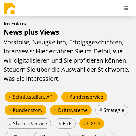
Im Fokus
News plus Views
Vorstöße, Neuigkeiten, Erfolgsgeschichten,
Interviews: Hier erfahren Sie im Detail, wie
wir digitalisieren und Sie profitieren können.
Steuern Sie über die Auswahl der Stichworte,
was Sie interessiert.
×
Schnittstellen, API
×
Kundenservice
×
Kundenstory
×
Drittsysteme
#
Strategie
#
Shared Service
#
ERP
×
UX/UI