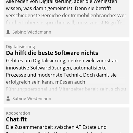
Alle reden von Digitalisierung, aber die Wenigsten
wissen, was damit gemeint ist. Denn sie betrifft
verschiedenste Bereiche der Immobilienbranche: Wer
fundiert über sie sprechen will, muss zuerst Begriffe
klären. Ein Aspekt ist die betriebliche Optimierung:
Sabine Wiedemann
Moderne Softwarelösungen ermöglichen große
Einsparungen durch optimierte und automatisierte
Digitalisierung
Prozesse. Doch man darf nicht zu viel erwarten: Allein
Da hilft die beste Software nichts
mit der Einführung einer neuen Software ist es nicht
Geht es um Digitalisierung, denken viele zuerst an
getan. Die Digitalisierung erfordert von Unternehmen
innovative Softwarelösungen, automatisierte
die Bereitschaft, sich zu überprüfen, zu hinterfragen
Prozesse und modernste Technik. Doch damit sie
und zu verändern.
erfolgreich sein kann, müssen auch
Führungspersonal und Mitarbeiter bereit sein, sich zu
verändern und anzupassen, sonst werden sie an ihr
Sabine Wiedemann
scheitern.
Kooperation
Chat-fit
Die Zusammenarbeit zwischen AT Estate und