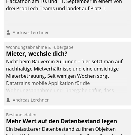
Hackathon am 10. und 11. September in einem von
drei PropTech-Teams und landet auf Platz 1.
Andreas Lerchner
Wohnungsabnahme & -übergabe
Mieter, wechsle dich?
Nicht beim Bauverein zu Lünen – hier setzt man auf
nachhaltige Mietverhältnisse und eine umsichtige
Mieterbetreuung. Seit wenigen Wochen sorgt
Datatrains mobile Applikation für die
Wohnungsabnahme und -übergabe dafür, dass
Mieter wohlgeordnet kommen und, so es sein muss,
Andreas Lerchner
gehen können.
Bestandsdaten
Mehr Wert auf den Datenbestand legen
Ein belastbarer Datenbestand zu ihren Objekten