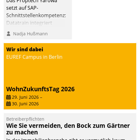
Das Proptech Yarowa
Dialogführung ermöglicht
setzt auf SAP-
dem externen
Schnittstellenkompetenz:
Serviceteam, Anrufe von
Datatrain integriert
Mietenden zügiger und
Yarowas Portal zur
Nadja Hußmann
effizienter zu bearbeiten.
Vergabe und Verwaltung
von Aufträgen der
Wir sind dabei
operativen
EUREF Campus in Berlin
Instandhaltung in die
SAP-Systemlandschaft
deutscher
Wohnungsunternehmen
WohnZukunftsTag 2026
– und beschleunigt damit
29. Juni 2026
–
den Weg vom
30. Juni 2026
Mieteranliegen zum
Dienstleisterauftrag.
Betreiberpflichten
Wie Sie vermeiden, den Bock zum Gärtner
zu machen