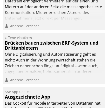
Datatrain ermöglicht Vermietern auf der einen und
Mietern auf der anderen Seite die messengerbasierte
Kommunikation: Mieter erreichen Akteure des
Unternehmens jetzt direkt per Messenger,
Mitarbeiter oder Dienstleister empfangen oder
Andreas Lerchner
versenden die Nachrichten via Cockpit.
Offene Plattform
Brücken bauen zwischen ERP-System und
Drittanbietern
Ohne Digitalisierung und Automatisierung geht es
nicht: Auch in der Wohnungswirtschaft stehen die
Zeichen daher schon längst auf digital – wenn auch,
zugegebenermaßen, behutsamer als in anderen
Branchen.
Andreas Lerchner
SAP App Contest
Ausgezeichnete App
Das Cockpit für mobile Mitarbeiter von Datatrain hat