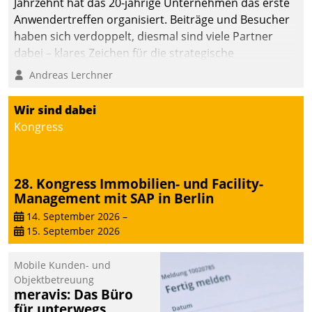
Jahrzehnt hat das 20-jährige Unternehmen das erste
Anwendertreffen organisiert. Beiträge und Besucher
haben sich verdoppelt, diesmal sind viele Partner
dabei – klares Zeichen für die strategische
Fokussierung auf den Kunden.
Andreas Lerchner
Wir sind dabei
Kongress
28. Kongress Immobilien- und Facility-
Management mit SAP in Berlin
14. September 2026
–
15. September 2026
Mobile Kunden- und
Objektbetreuung
meravis: Das Büro
für unterwegs