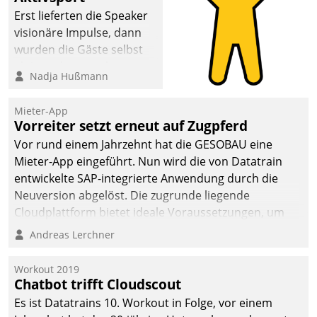
Erst lieferten die Speaker
visionäre Impulse, dann
wurden die Gäste selbst
aktiv und sammelten
Nadja Hußmann
methodisch
Vernetzungsideen fürs
Mieter-App
Quartier. Dazwischen
Vorreiter setzt erneut auf Zugpferd
zeigte Datatrain, was es
Vor rund einem Jahrzehnt hat die GESOBAU eine
Neues zu bieten hat.
Mieter-App eingeführt. Nun wird die von Datatrain
entwickelte SAP-integrierte Anwendung durch die
Neuversion abgelöst. Die zugrunde liegende
Cloudplattform bietet ideale Voraussetzungen, um
die Funktionalität der App zu erweitern und weitere
Andreas Lerchner
innovative Apps, auch von Drittanbietern, in SAP zu
integrieren.
Workout 2019
Chatbot trifft Cloudscout
Es ist Datatrains 10. Workout in Folge, vor einem