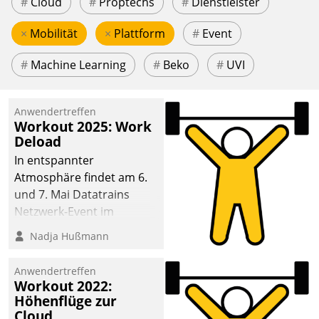
#
Cloud
#
Proptechs
#
Dienstleister
×
Mobilität
×
Plattform
#
Event
#
Machine Learning
#
Beko
#
UVI
Anwendertreffen
Workout 2025: Work
Deload
In entspannter
Atmosphäre findet am 6.
und 7. Mai Datatrains
Netzwerk-Event im
Kunden- und Partnerkreis
Nadja Hußmann
statt. Zentrale Frage: Wie
lassen sich
Anwendertreffen
Mammutprojekte
Workout 2022:
meistern und Workloads
Höhenflüge zur
Cloud
wuppen – bei zunehmend