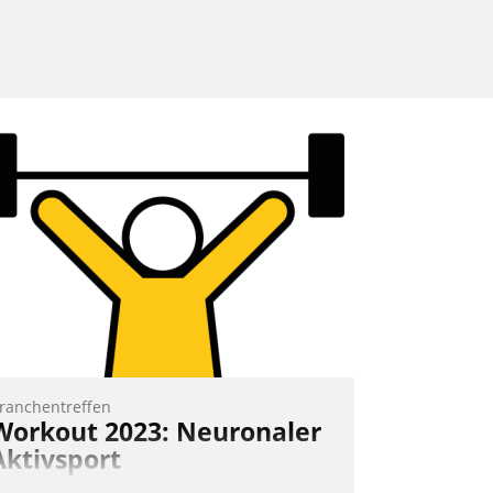
ranchentreffen
Workout 2023: Neuronaler
Aktivsport
rst lieferten die Speaker visionäre