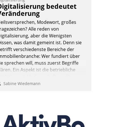
Digitalisierung bedeutet
Veränderung
eilsversprechen, Modewort, großes
ragezeichen? Alle reden von
igitalisierung, aber die Wenigsten
issen, was damit gemeint ist. Denn sie
etrifft verschiedenste Bereiche der
mmobilienbranche: Wer fundiert über
ie sprechen will, muss zuerst Begriffe
lären. Ein Aspekt ist die betriebliche
ptimierung: Moderne Softwarelösungen
rmöglichen große Einsparungen durch
Sabine Wiedemann
ptimierte und automatisierte Prozesse.
och man darf nicht zu viel erwarten:
llein mit der Einführung einer neuen
oftware ist es nicht getan. Die
igitalisierung erfordert von
nternehmen die Bereitschaft, sich zu