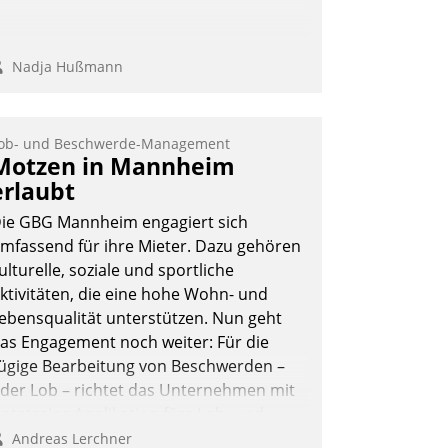
Nadja Hußmann
ob- und Beschwerde-Management
Motzen in Mannheim
erlaubt
ie GBG Mannheim engagiert sich
mfassend für ihre Mieter. Dazu gehören
ulturelle, soziale und sportliche
ktivitäten, die eine hohe Wohn- und
ebensqualität unterstützen. Nun geht
as Engagement noch weiter: Für die
ügige Bearbeitung von Beschwerden –
der Lob – richtet das Unternehmen mit
atatrains Applikation fürs Lob- und
eschwerde-Management einen eigenen
Andreas Lerchner