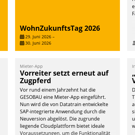
Andreas Lerchner
G
e
E
F
WohnZukunftsTag 2026
29. Juni 2026
–
30. Juni 2026
Mieter-App
I
Vorreiter setzt erneut auf
Zugpferd
Vor rund einem Jahrzehnt hat die
D
GESOBAU eine Mieter-App eingeführt.
T
Nun wird die von Datatrain entwickelte
a
SAP-integrierte Anwendung durch die
s
Neuversion abgelöst. Die zugrunde
u
liegende Cloudplattform bietet ideale
w
Voraussetzungen, um die Funktionalität