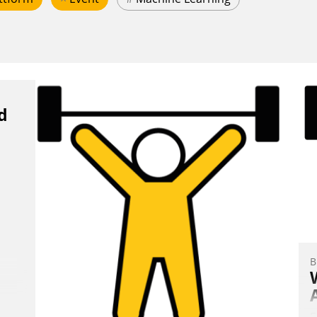
d
B
E