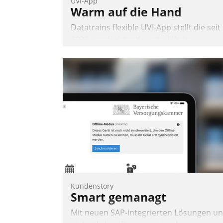
UVI-App
Warm auf die Hand
Datatrains flexible UVI-App stellt die seit
2022 verpflichtende unterjährige
Verbrauchsinformation schnell,
zuverlässig und leicht bekömmlich bereit
Die monatlichen Mitteilungen zum
Heizungs- und Wasserverbrauch gehen
automatisiert, vollständig und auf
Wunsch über mehrere zuvor festgelegte
Kommunikationswege bei den
Empfängern ein.
Nadja Hußmann
Kundenstory
Smart gemanagt
Mit neuen SAP-integrierten Lösungen u