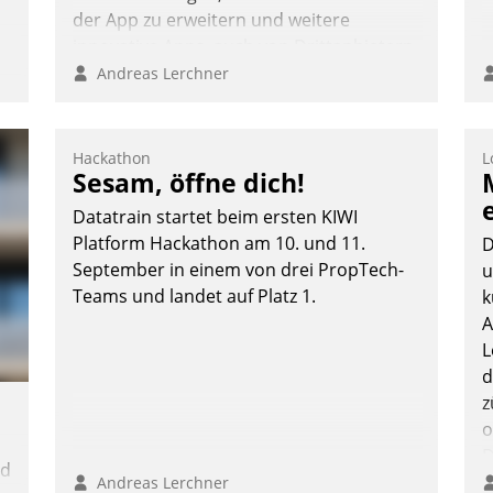
der App zu erweitern und weitere
innovative Apps, auch von Drittanbietern,
in SAP zu integrieren.
Andreas Lerchner
:
Hackathon
L
Sesam, öffne dich!
Datatrain startet beim ersten KIWI
Platform Hackathon am 10. und 11.
D
September in einem von drei PropTech-
u
Teams und landet auf Platz 1.
k
A
L
d
z
o
D
nd
B
Andreas Lerchner