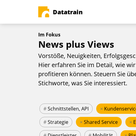
Datatrain
Im Fokus
News plus Views
Vorstöße, Neuigkeiten, Erfolgsgesc
Hier erfahren Sie im Detail, wie wir
profitieren können. Steuern Sie üb
Stichworte, was Sie interessiert.
#
Schnittstellen, API
×
Kundenservic
#
Strategie
×
Shared Service
×
#
Dienstleister
#
Mobilität
×
Pla