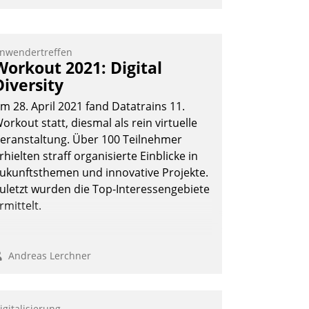
mpulse, dann wurden die Gäste selbst
ktiv und sammelten methodisch
ernetzungsideen fürs Quartier.
nwendertreffen
Workout 2021: Digital
azwischen zeigte Datatrain, was es
Diversity
eues zu bieten hat.
m 28. April 2021 fand Datatrains 11.
orkout statt, diesmal als rein virtuelle
eranstaltung. Über 100 Teilnehmer
Nadja Hußmann
rhielten straff organisierte Einblicke in
ukunftsthemen und innovative Projekte.
uletzt wurden die Top-Interessengebiete
rmittelt.
Andreas Lerchner
igitalisierung