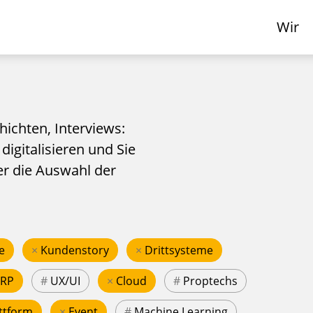
Wir
hichten, Interviews:
 digitalisieren und Sie
er die Auswahl der
e
×
Kundenstory
×
Drittsysteme
ERP
#
UX/UI
×
Cloud
#
Proptechs
ttform
×
Event
#
Machine Learning