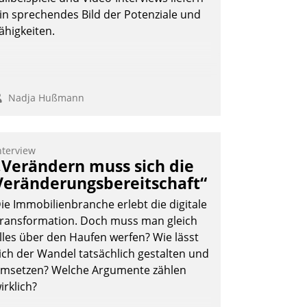
rundlage für intelligente, datengestützte
in sprechendes Bild der Potenziale und
ntscheidungen.
ähigkeiten.
Nadja Hußmann
nterview
„Verändern muss sich die
Veränderungsbereitschaft“
ie Immobilienbranche erlebt die digitale
ransformation. Doch muss man gleich
lles über den Haufen werfen? Wie lässt
ich der Wandel tatsächlich gestalten und
msetzen? Welche Argumente zählen
irklich?