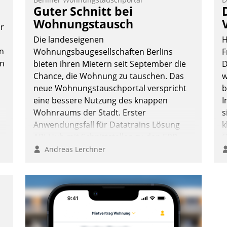
Teilnehmer kurzweilige Einblicke in
Guter Schnitt bei
innovative Cloud-Strategien und -
Wohnungstausch
or
Lösungen mit hohem Zukunftspotenzial.
Die landeseigenen
H
n
Wohnungsbaugesellschaften Berlins
F
en
bieten ihren Mietern seit September die
D
Chance, die Wohnung zu tauschen. Das
w
Andreas Lerchner
neue Wohnungstauschportal verspricht
b
eine bessere Nutzung des knappen
I
Wohnraums der Stadt. Erster
s
Anwendungsfall für Datatrains Lösung
k
API-Hub mit Schnittstellen zu den ERP-
O
Systemen der Unternehmen.
e
Andreas Lerchner
o
D
A
S
D
U