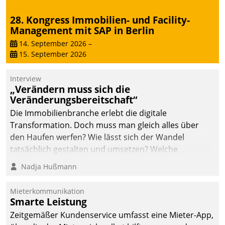
sich dabei für den Betrieb
28. Kongress Immobilien- und Facility-
der Lösung über die SAP
Management mit SAP in Berlin
Cloud Platform
entschieden - als erstes
14. September 2026
–
15. September 2026
Unternehmen am
Wohnungsmarkt.
Interview
„Verändern muss sich die
Veränderungsbereitschaft“
Die Immobilienbranche erlebt die digitale
Transformation. Doch muss man gleich alles über
den Haufen werfen? Wie lässt sich der Wandel
tatsächlich gestalten und umsetzen? Welche
Argumente zählen wirklich?
Nadja Hußmann
Mieterkommunikation
Smarte Leistung
Zeitgemäßer Kundenservice umfasst eine Mieter-App,