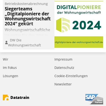
Betriebskostenabrechnung
Siegerteams
„Digitalpioniere der
Wohnungswirtschaft
2024“ gekürt
Wohnungswirtschaftliche
Vorreiter für den Weg in
DW Die
eine digitale Zukunft zu
Wohnungswirtschaft
finden, ist das Ziel des
Awards „Digitalpioniere
der
Wir
Impressum
Wohnungswirtschaft“.
Im Fokus
Datenschutz
Bewerben können sich
dafür ein Team
Lösungen
Cookie-Einstellungen
bestehend aus
Newsletter
Wohnungsunternehmen
und PropTech.
Datatrain