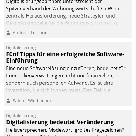
Digitalisierungspartners unterstreicht der
Spitzenverband der Wohnungswirtschaft GdW die
zentrale Herausforderung, neue Strategien und
Geschäftsmodelle für die Wohnungswirtschaft zu
entwickeln.
Andreas Lerchner
Digitalisierung
Fünf Tipps für eine erfolgreiche Software-
Einführung
Eine neue Softwarelösung einzuführen, bedeutet für
Immobilienverwaltungen nicht nur finanziellen,
sondern auch personellen Aufwand. Es ist eine
Investition, die sich lohnen muss. Das Ziel: die
nachhaltige Optimierung der Geschäftsabläufe. Damit
Sabine Wiedemann
dieses Ziel erreicht wird, sollten einige Grundregeln
befolgt werden.
Digitalisierung
Digitalisierung bedeutet Veränderung
Heilsversprechen, Modewort, großes Fragezeichen?