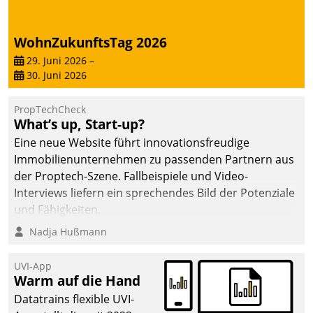
von AktivBo und
Datatrain ermöglicht
automatisiert ausgelöste,
WohnZukunftsTag 2026
zielgerichtete
29. Juni 2026
–
Mieterbefragungen – eine
30. Juni 2026
starke Grundlage für
intelligente,
PropTechCheck
datengestützte
What’s up, Start-up?
Entscheidungen.
Eine neue Website führt innovationsfreudige
Immobilienunternehmen zu passenden Partnern aus
der Proptech-Szene. Fallbeispiele und Video-
Interviews liefern ein sprechendes Bild der Potenziale
und Fähigkeiten.
Nadja Hußmann
UVI-App
Warm auf die Hand
Datatrains flexible UVI-