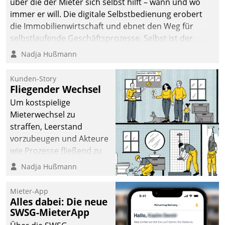
über die der Mieter sich selbst hilft – wann und wo
immer er will. Die digitale Selbstbedienung erobert
die Immobilienwirtschaft und ebnet den Weg für
selbstlaufende Geschäftsprozesse. Selbst ist der
Kunde und smart der Serviceanbieter.
Nadja Hußmann
Kunden-Story
Fliegender Wechsel
Um kostspielige
Mieterwechsel zu
straffen, Leerstand
vorzubeugen und Akteure
wie Prozesse fließend zu
vernetzen, nutzt die
Nadja Hußmann
Berliner Gewobag seit
Jahresbeginn eine
Mieter-App
Überblick, Einsicht und
Alles dabei: Die neue
SWSG-MieterApp
Eingriff bietende Lösung.
Zur Entwicklung setzte