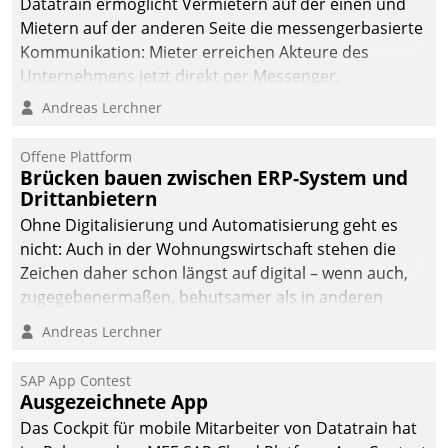
Datatrain ermöglicht Vermietern auf der einen und
Mietern auf der anderen Seite die messengerbasierte
Kommunikation: Mieter erreichen Akteure des
Unternehmens jetzt direkt per Messenger,
Mitarbeiter oder Dienstleister empfangen oder
Andreas Lerchner
versenden die Nachrichten via Cockpit.
Offene Plattform
Brücken bauen zwischen ERP-System und
Drittanbietern
Ohne Digitalisierung und Automatisierung geht es
nicht: Auch in der Wohnungswirtschaft stehen die
Zeichen daher schon längst auf digital – wenn auch,
zugegebenermaßen, behutsamer als in anderen
Branchen.
Andreas Lerchner
SAP App Contest
Ausgezeichnete App
Das Cockpit für mobile Mitarbeiter von Datatrain hat