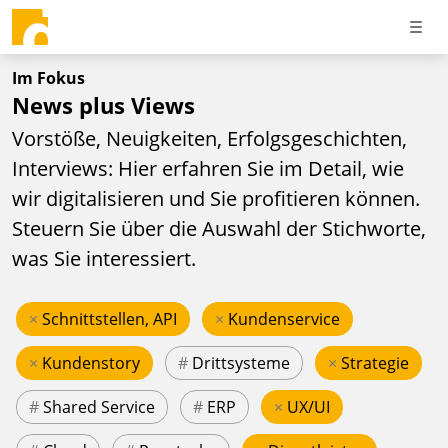
Im Fokus
News plus Views
Vorstöße, Neuigkeiten, Erfolgsgeschichten,
Interviews: Hier erfahren Sie im Detail, wie
wir digitalisieren und Sie profitieren können.
Steuern Sie über die Auswahl der Stichworte,
was Sie interessiert.
×
Schnittstellen, API
×
Kundenservice
×
Kundenstory
#
Drittsysteme
×
Strategie
#
Shared Service
#
ERP
×
UX/UI