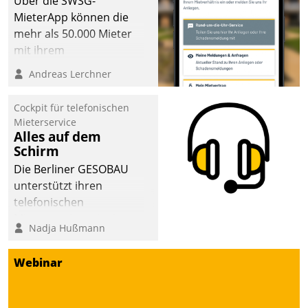
Über die SWSG-
man auf
MieterApp können die
Cloudtechnologie,
mehr als 50.000 Mieter
bewährte und Startup-
mit ihrem
Partner sowie erstmals
Wohnungsunternehmen
Andreas Lerchner
agile Projektmethoden.
kommunizieren, auf dem
Laufenden bleiben, Daten
Cockpit für telefonischen
einsehen und ändern
Mieterservice
oder
Alles auf dem
Schirm
Schadensmeldungen
abgeben – rund um die
Die Berliner GESOBAU
Uhr.
unterstützt ihren
telefonischen
Mieterservice mit einem
Nadja Hußmann
digitalen Cockpit, das
situationsbezogen
Webinar
passende Fragen und
Schlagworte auswirft.
Eine intuitive