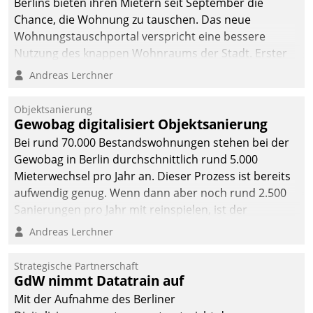
Berlins bieten ihren Mietern seit September die
Chance, die Wohnung zu tauschen. Das neue
Wohnungstauschportal verspricht eine bessere
Nutzung des knappen Wohnraums der Stadt. Erster
Anwendungsfall für Datatrains Lösung API-Hub mit
Andreas Lerchner
Schnittstellen zu den ERP-Systemen der
Unternehmen.
Objektsanierung
Gewobag digitalisiert Objektsanierung
Bei rund 70.000 Bestandswohnungen stehen bei der
Gewobag in Berlin durchschnittlich rund 5.000
Mieterwechsel pro Jahr an. Dieser Prozess ist bereits
aufwendig genug. Wenn dann aber noch rund 2.500
Sanierungen pro Jahr mit reinspielen, ist der
Betreuungs- und Organisationsaufwand immens. Im
Andreas Lerchner
Rahmen ihrer Digitalisierungsstrategie hat das
kommunale Wohnungsbauunternehmen daher
Strategische Partnerschaft
gemeinsam mit der Berliner Datatrain GmbH den
GdW nimmt Datatrain auf
Teilprozess der Objektsanierung digitalisiert.
Mit der Aufnahme des Berliner