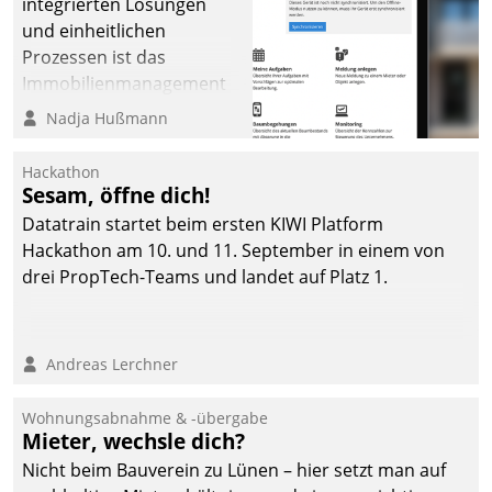
integrierten Lösungen
und einheitlichen
Prozessen ist das
Immobilienmanagement
der Bayerischen
Nadja Hußmann
Versorgungskammer im
Ressort Kapitalanlage für
Hackathon
künftige Aufgaben und
Sesam, öffne dich!
Herausforderungen
Datatrain startet beim ersten KIWI Platform
gerüstet.
Hackathon am 10. und 11. September in einem von
drei PropTech-Teams und landet auf Platz 1.
Andreas Lerchner
Wohnungsabnahme & -übergabe
Mieter, wechsle dich?
Nicht beim Bauverein zu Lünen – hier setzt man auf