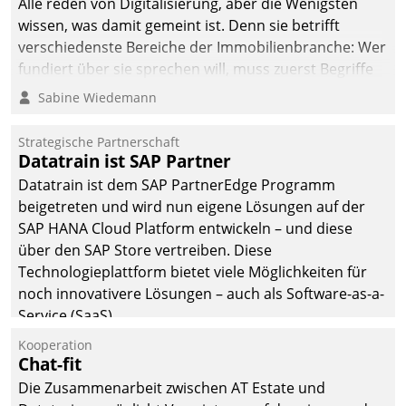
Alle reden von Digitalisierung, aber die Wenigsten
wissen, was damit gemeint ist. Denn sie betrifft
verschiedenste Bereiche der Immobilienbranche: Wer
fundiert über sie sprechen will, muss zuerst Begriffe
klären. Ein Aspekt ist die betriebliche Optimierung:
Sabine Wiedemann
Moderne Softwarelösungen ermöglichen große
Einsparungen durch optimierte und automatisierte
Strategische Partnerschaft
Prozesse. Doch man darf nicht zu viel erwarten: Allein
Datatrain ist SAP Partner
mit der Einführung einer neuen Software ist es nicht
Datatrain ist dem SAP PartnerEdge Programm
getan. Die Digitalisierung erfordert von Unternehmen
beigetreten und wird nun eigene Lösungen auf der
die Bereitschaft, sich zu überprüfen, zu hinterfragen
SAP HANA Cloud Platform entwickeln – und diese
und zu verändern.
über den SAP Store vertreiben. Diese
Technologieplattform bietet viele Möglichkeiten für
noch innovativere Lösungen – auch als Software-as-a-
Service (SaaS).
Kooperation
Chat-fit
Die Zusammenarbeit zwischen AT Estate und