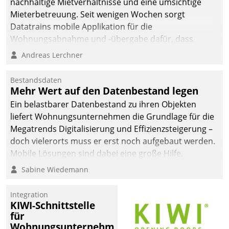
nachhaltige Mietverhältnisse und eine umsichtige
Mieterbetreuung. Seit wenigen Wochen sorgt
Datatrains mobile Applikation für die
Wohnungsabnahme und -übergabe dafür, dass
Mieter wohlgeordnet kommen und, so es sein muss,
Andreas Lerchner
gehen können.
Bestandsdaten
Mehr Wert auf den Datenbestand legen
Ein belastbarer Datenbestand zu ihren Objekten
liefert Wohnungsunternehmen die Grundlage für die
Megatrends Digitalisierung und Effizienzsteigerung –
doch vielerorts muss er erst noch aufgebaut werden.
Mobile Lösungen sind dabei eine große Hilfe.
Sabine Wiedemann
Integration
KIWI-Schnittstelle
für
Wohnungsunternehmen