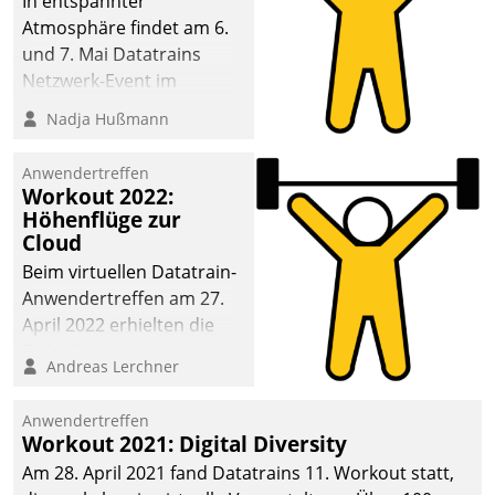
In entspannter
Atmosphäre findet am 6.
und 7. Mai Datatrains
Netzwerk-Event im
Kunden- und Partnerkreis
Nadja Hußmann
statt. Zentrale Frage: Wie
lassen sich
Anwendertreffen
Mammutprojekte
Workout 2022:
meistern und Workloads
Höhenflüge zur
Cloud
wuppen – bei zunehmend
anspruchsvollen
Beim virtuellen Datatrain-
Aufgaben und
Anwendertreffen am 27.
abnehmendem
April 2022 erhielten die
Nachwuchs?
Teilnehmerinnen und
Andreas Lerchner
Teilnehmer kurzweilige
Einblicke in innovative
Anwendertreffen
Cloud-Strategien und -
Workout 2021: Digital Diversity
Lösungen mit hohem
Am 28. April 2021 fand Datatrains 11. Workout statt,
Zukunftspotenzial.