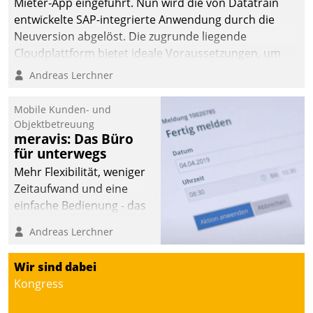
Mieter-App eingeführt. Nun wird die von Datatrain
entwickelte SAP-integrierte Anwendung durch die
Neuversion abgelöst. Die zugrunde liegende
Cloudplattform bietet ideale Voraussetzungen, um
die Funktionalität der App zu erweitern und weitere
Andreas Lerchner
innovative Apps, auch von Drittanbietern, in SAP zu
integrieren.
Mobile Kunden- und
Objektbetreuung
meravis: Das Büro
für unterwegs
Mehr Flexibilität, weniger
Zeitaufwand und eine
einfache Bedienung - das
verspricht das aktuelle
Andreas Lerchner
Cockpit für mobile
Mitarbeiter von
Wir sind dabei
Datatrain. Die meravis
Kongress
Wohnungsbau- und
Immobilien GmbH hat