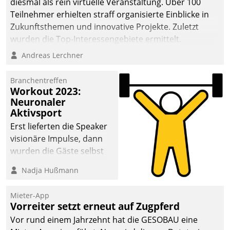
diesmal als rein virtuelle Veranstaltung. Über 100
Teilnehmer erhielten straff organisierte Einblicke in
Zukunftsthemen und innovative Projekte. Zuletzt
wurden die Top-Interessengebiete ermittelt.
Andreas Lerchner
Branchentreffen
Workout 2023:
Neuronaler
Aktivsport
Erst lieferten die Speaker
visionäre Impulse, dann
wurden die Gäste selbst
aktiv und sammelten
Nadja Hußmann
methodisch
Vernetzungsideen fürs
Mieter-App
Quartier. Dazwischen
Vorreiter setzt erneut auf Zugpferd
zeigte Datatrain, was es
Vor rund einem Jahrzehnt hat die GESOBAU eine
Neues zu bieten hat.