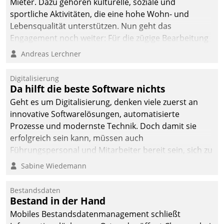
Mieter. Dazu gehören kulturelle, soziale und
sportliche Aktivitäten, die eine hohe Wohn- und
Lebensqualität unterstützen. Nun geht das
Engagement noch weiter: Für die zügige Bearbeitung
von Beschwerden – oder Lob – richtet das
Andreas Lerchner
Unternehmen mit Datatrains Applikation fürs Lob-
und Beschwerde-Management einen eigenen Kanal
Digitalisierung
ein.
Da hilft die beste Software nichts
Geht es um Digitalisierung, denken viele zuerst an
innovative Softwarelösungen, automatisierte
Prozesse und modernste Technik. Doch damit sie
erfolgreich sein kann, müssen auch
Führungspersonal und Mitarbeiter bereit sein, sich zu
verändern und anzupassen, sonst werden sie an ihr
Sabine Wiedemann
scheitern.
Bestandsdaten
Bestand in der Hand
Mobiles Bestandsdatenmanagement schließt