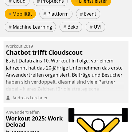
#
Cloud
#
Proptechs
×
Dienstleister
×
Mobilität
#
Plattform
#
Event
#
Machine Learning
#
Beko
#
UVI
Workout 2019
Chatbot trifft Cloudscout
Es ist Datatrains 10. Workout in Folge, vor einem
Jahrzehnt hat das 20-jährige Unternehmen das erste
Anwendertreffen organisiert. Beiträge und Besucher
haben sich verdoppelt, diesmal sind viele Partner
dabei – klares Zeichen für die strategische
Fokussierung auf den Kunden.
Andreas Lerchner
Anwendertreffen
Workout 2025: Work
Deload