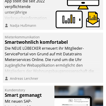
App stellt die seit 2022
verpflichtende
unterjährige
Verbrauchsinformation
schnell, zuverlässig und
Nadja Hußmann
leicht bekömmlich bereit:
Die monatlichen
Mieterkommunikation
Mitteilungen zum
Smartwohnlich komfortabel
Heizungs- und
Die NEUE LÜBECKER erneuert ihr Mitglieder-
Wasserverbrauch gehen
ServicePortal von Grund auf mit Datatrains
automatisiert, vollständig
Mieterservices Online. Die rund um die Uhr
und auf Wunsch über
zugängliche Webapplikation ermöglicht den
mehrere zuvor
Mitgliedern der Wohnungs­bau­genossenschaft die
festgelegte
Kontaktaufnahme per Smartphone, Tablet oder PC.
Andreas Lerchner
Kommunikationswege bei
den Empfängern ein.
Kundenstory
Smart gemanagt
Mit neuen SAP-