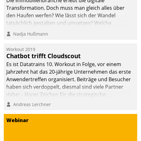
Die Immobilienbranche erlebt die digitale
Transformation. Doch muss man gleich alles über
den Haufen werfen? Wie lässt sich der Wandel
tatsächlich gestalten und umsetzen? Welche
Argumente zählen wirklich?
Nadja Hußmann
Workout 2019
Chatbot trifft Cloudscout
Es ist Datatrains 10. Workout in Folge, vor einem
Jahrzehnt hat das 20-jährige Unternehmen das erste
Anwendertreffen organisiert. Beiträge und Besucher
haben sich verdoppelt, diesmal sind viele Partner
dabei – klares Zeichen für die strategische
Fokussierung auf den Kunden.
Andreas Lerchner
Webinar