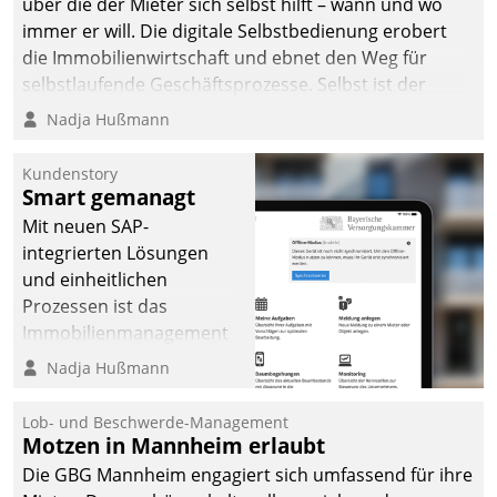
über die der Mieter sich selbst hilft – wann und wo
immer er will. Die digitale Selbstbedienung erobert
die Immobilienwirtschaft und ebnet den Weg für
selbstlaufende Geschäftsprozesse. Selbst ist der
Kunde und smart der Serviceanbieter.
Nadja Hußmann
Kundenstory
Smart gemanagt
Mit neuen SAP-
integrierten Lösungen
und einheitlichen
Prozessen ist das
Immobilienmanagement
der Bayerischen
Nadja Hußmann
Versorgungskammer im
Ressort Kapitalanlage für
Lob- und Beschwerde-Management
künftige Aufgaben und
Motzen in Mannheim erlaubt
Herausforderungen
Die GBG Mannheim engagiert sich umfassend für ihre
gerüstet.