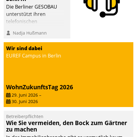
Die Berliner GESOBAU
unterstützt ihren
telefonischen
Mieterservice mit einem
Nadja Hußmann
digitalen Cockpit, das
situationsbezogen
Wir sind dabei
passende Fragen und
EUREF Campus in Berlin
Schlagworte auswirft.
Eine intuitive
Dialogführung ermöglicht
dem externen
WohnZukunftsTag 2026
Serviceteam, Anrufe von
Mietenden zügiger und
29. Juni 2026
–
30. Juni 2026
effizienter zu bearbeiten.
Betreiberpflichten
Wie Sie vermeiden, den Bock zum Gärtner
zu machen