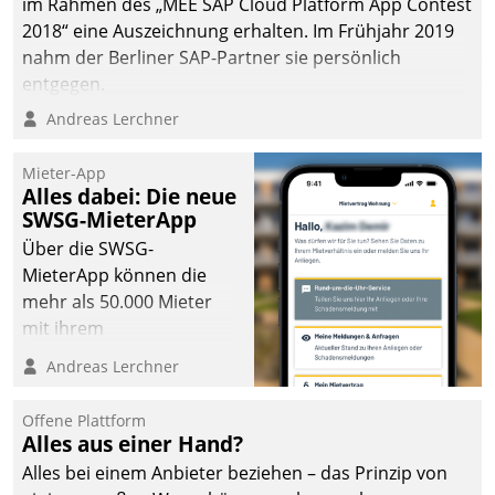
im Rahmen des „MEE SAP Cloud Platform App Contest
2018“ eine Auszeichnung erhalten. Im Frühjahr 2019
nahm der Berliner SAP-Partner sie persönlich
entgegen.
Andreas Lerchner
Mieter-App
Alles dabei: Die neue
SWSG-MieterApp
Über die SWSG-
MieterApp können die
mehr als 50.000 Mieter
mit ihrem
Wohnungsunternehmen
Andreas Lerchner
kommunizieren, auf dem
Laufenden bleiben, Daten
Offene Plattform
einsehen und ändern
Alles aus einer Hand?
oder
Alles bei einem Anbieter beziehen – das Prinzip von
Schadensmeldungen