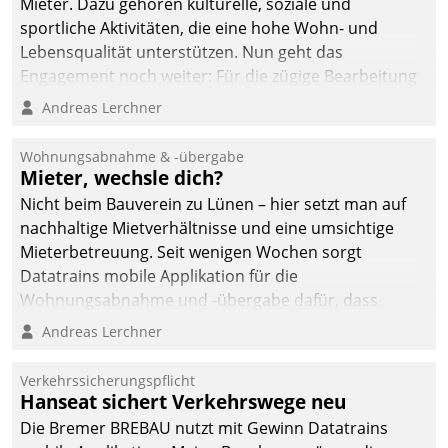
Mieter. Dazu gehören kulturelle, soziale und
sportliche Aktivitäten, die eine hohe Wohn- und
Lebensqualität unterstützen. Nun geht das
Engagement noch weiter: Für die zügige Bearbeitung
von Beschwerden – oder Lob – richtet das
Andreas Lerchner
Unternehmen mit Datatrains Applikation fürs Lob-
und Beschwerde-Management einen eigenen Kanal
Wohnungsabnahme & -übergabe
ein.
Mieter, wechsle dich?
Nicht beim Bauverein zu Lünen – hier setzt man auf
nachhaltige Mietverhältnisse und eine umsichtige
Mieterbetreuung. Seit wenigen Wochen sorgt
Datatrains mobile Applikation für die
Wohnungsabnahme und -übergabe dafür, dass
Mieter wohlgeordnet kommen und, so es sein muss,
Andreas Lerchner
gehen können.
Verkehrssicherungspflicht
Hanseat sichert Verkehrswege neu
Die Bremer BREBAU nutzt mit Gewinn Datatrains