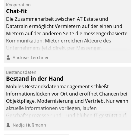
Kooperation
Chat-fit
Die Zusammenarbeit zwischen AT Estate und
Datatrain ermöglicht Vermietern auf der einen und
Mietern auf der anderen Seite die messengerbasierte
Kommunikation: Mieter erreichen Akteure des
Unternehmens jetzt direkt per Messenger,
Mitarbeiter oder Dienstleister empfangen oder
Andreas Lerchner
versenden die Nachrichten via Cockpit.
Bestandsdaten
Bestand in der Hand
Mobiles Bestandsdatenmanagement schließt
Informationslücken vor Ort und eröffnet Chancen bei
Objektpflege, Modernisierung und Vertrieb. Nur wenn
aktuelle Informationen vorliegen, laufen
Geschäftsprozesse rund – und blühen IT-gestützt auf.
Nadja Hußmann