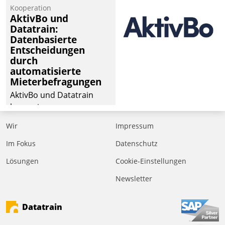
Kooperation
AktivBo und
Datatrain:
Datenbasierte
Entscheidungen
durch
automatisierte
Mieterbefragungen
AktivBo und Datatrain
kooperieren –
Immobilienunternehmen
Wir
Impressum
profitieren: Die nahtlose
Integration der Lösungen
Im Fokus
Datenschutz
von AktivBo und
Lösungen
Cookie-Einstellungen
Datatrain ermöglicht
Newsletter
automatisiert ausgelöste,
zielgerichtete
Mieterbefragungen – eine
Datatrain
starke Grundlage für