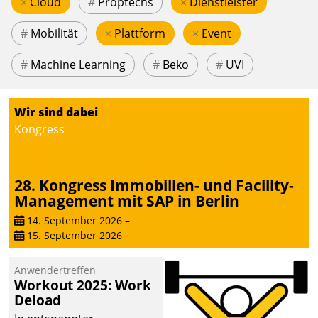
×
Cloud
#
Proptechs
×
Dienstleister
#
Mobilität
×
Plattform
×
Event
#
Machine Learning
#
Beko
#
UVI
Wir sind dabei
Kongress
28. Kongress Immobilien- und Facility-
Management mit SAP in Berlin
14. September 2026
–
15. September 2026
Anwendertreffen
Workout 2025: Work
Deload