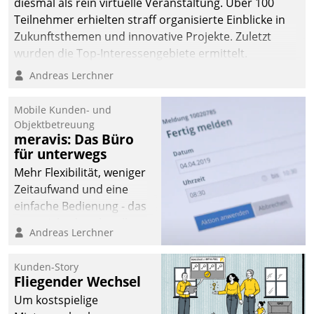
diesmal als rein virtuelle Veranstaltung. Über 100
Teilnehmer erhielten straff organisierte Einblicke in
Zukunftsthemen und innovative Projekte. Zuletzt
wurden die Top-Interessengebiete ermittelt.
Andreas Lerchner
Mobile Kunden- und
Objektbetreuung
meravis: Das Büro
für unterwegs
Mehr Flexibilität, weniger
Zeitaufwand und eine
einfache Bedienung - das
verspricht das aktuelle
Andreas Lerchner
Cockpit für mobile
Mitarbeiter von
Kunden-Story
Datatrain. Die meravis
Fliegender Wechsel
Wohnungsbau- und
Um kostspielige
Immobilien GmbH hat