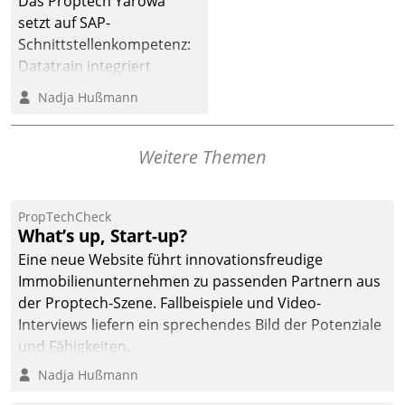
Das Proptech Yarowa
dafür ein Team
setzt auf SAP-
bestehend aus
Schnittstellenkompetenz:
Wohnungsunternehmen
Datatrain integriert
und PropTech.
Yarowas Portal zur
Nadja Hußmann
Vergabe und Verwaltung
von Aufträgen der
operativen
Weitere Themen
Instandhaltung in die
SAP-Systemlandschaft
PropTechCheck
deutscher
What’s up, Start-up?
Wohnungsunternehmen
Eine neue Website führt innovationsfreudige
– und beschleunigt damit
Immobilienunternehmen zu passenden Partnern aus
den Weg vom
der Proptech-Szene. Fallbeispiele und Video-
Mieteranliegen zum
Interviews liefern ein sprechendes Bild der Potenziale
Dienstleisterauftrag.
und Fähigkeiten.
Nadja Hußmann