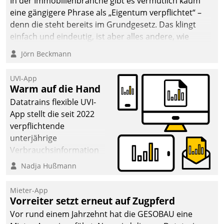
In der Immobilienbranche gibt es vermutlich kaum
eine gängigere Phrase als „Eigentum verpflichtet“ –
denn die steht bereits im Grundgesetz. Das klingt
einfach und eindeutig, ist aber alles andere, wie
Branchenbeschäftigte wissen. Denn mit der
Jörn Beckmann
Verantwortung folgen Verpflichtungen.
UVI-App
Warm auf die Hand
Datatrains flexible UVI-
App stellt die seit 2022
verpflichtende
unterjährige
Verbrauchsinformation
schnell, zuverlässig und
Nadja Hußmann
leicht bekömmlich bereit:
Die monatlichen
Mieter-App
Mitteilungen zum
Vorreiter setzt erneut auf Zugpferd
Heizungs- und
Vor rund einem Jahrzehnt hat die GESOBAU eine
Wasserverbrauch gehen