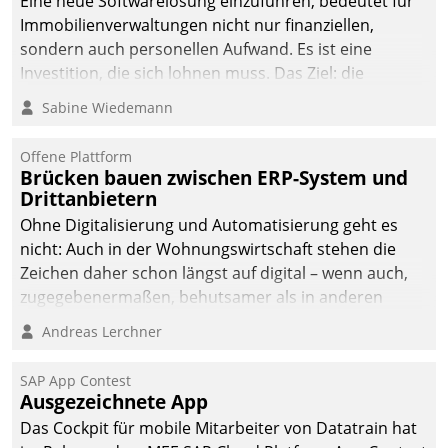
Eine neue Softwarelösung einzuführen, bedeutet für
Immobilienverwaltungen nicht nur finanziellen,
sondern auch personellen Aufwand. Es ist eine
Investition, die sich lohnen muss. Das Ziel: die
nachhaltige Optimierung der Geschäftsabläufe. Damit
Sabine Wiedemann
dieses Ziel erreicht wird, sollten einige Grundregeln
befolgt werden.
Offene Plattform
Brücken bauen zwischen ERP-System und
Drittanbietern
Ohne Digitalisierung und Automatisierung geht es
nicht: Auch in der Wohnungswirtschaft stehen die
Zeichen daher schon längst auf digital – wenn auch,
zugegebenermaßen, behutsamer als in anderen
Branchen.
Andreas Lerchner
SAP App Contest
Ausgezeichnete App
Das Cockpit für mobile Mitarbeiter von Datatrain hat