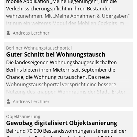
mobile Applikation „Meine Begehungen“, um die
Verkehrssicherungspflicht in ihren Beständen
wahrzunehmen. Mit „Meine Abnahmen & Übergaben“
ist nun ein weiteres Modul des Mobilen Cockpits im
Einsatz.
Andreas Lerchner
Berliner Wohnungstauschportal
Guter Schnitt bei Wohnungstausch
Die landeseigenen Wohnungsbaugesellschaften
Berlins bieten ihren Mietern seit September die
Chance, die Wohnung zu tauschen. Das neue
Wohnungstauschportal verspricht eine bessere
Nutzung des knappen Wohnraums der Stadt. Erster
Anwendungsfall für Datatrains Lösung API-Hub mit
Andreas Lerchner
Schnittstellen zu den ERP-Systemen der
Unternehmen.
Objektsanierung
Gewobag digitalisiert Objektsanierung
Bei rund 70.000 Bestandswohnungen stehen bei der