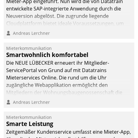
Mieter-App eingeführt. Nun wird die von Datatrain
automatisiert, vollständig
entwickelte SAP-integrierte Anwendung durch die
und auf Wunsch über
Neuversion abgelöst. Die zugrunde liegende
mehrere zuvor
Cloudplattform bietet ideale Voraussetzungen, um
festgelegte
die Funktionalität der App zu erweitern und weitere
Andreas Lerchner
Kommunikationswege bei
innovative Apps, auch von Drittanbietern, in SAP zu
den Empfängern ein.
integrieren.
Mieterkommunikation
Smartwohnlich komfortabel
Die NEUE LÜBECKER erneuert ihr Mitglieder-
ServicePortal von Grund auf mit Datatrains
Mieterservices Online. Die rund um die Uhr
zugängliche Webapplikation ermöglicht den
Mitgliedern der Wohnungs­bau­genossenschaft die
Kontaktaufnahme per Smartphone, Tablet oder PC.
Andreas Lerchner
Mieterkommunikation
Smarte Leistung
Zeitgemäßer Kundenservice umfasst eine Mieter-App,