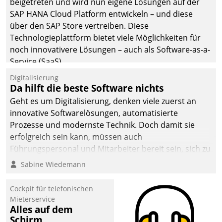
beigetreten und wird nun eigene Lösungen auf der
die Bereitschaft, sich zu überprüfen, zu hinterfragen
SAP HANA Cloud Platform entwickeln – und diese
und zu verändern.
über den SAP Store vertreiben. Diese
Technologieplattform bietet viele Möglichkeiten für
noch innovativere Lösungen – auch als Software-as-a-
Service (SaaS).
Digitalisierung
Da hilft die beste Software nichts
Geht es um Digitalisierung, denken viele zuerst an
innovative Softwarelösungen, automatisierte
Prozesse und modernste Technik. Doch damit sie
erfolgreich sein kann, müssen auch
Führungspersonal und Mitarbeiter bereit sein, sich zu
verändern und anzupassen, sonst werden sie an ihr
Sabine Wiedemann
scheitern.
Cockpit für telefonischen
Mieterservice
Alles auf dem
Schirm