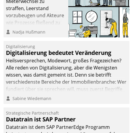
Mieterwechsel zu
sich dabei für den Betrieb
straffen, Leerstand
der Lösung über die SAP
vorzubeugen und Akteure
Cloud Platform
wie Prozesse fließend zu
entschieden - als erstes
vernetzen, nutzt die
Nadja Hußmann
Unternehmen am
Berliner Gewobag seit
Wohnungsmarkt.
Jahresbeginn eine
Digitalisierung
Überblick, Einsicht und
Digitalisierung bedeutet Veränderung
Eingriff bietende Lösung.
Heilsversprechen, Modewort, großes Fragezeichen?
Zur Entwicklung setzte
Alle reden von Digitalisierung, aber die Wenigsten
man auf
wissen, was damit gemeint ist. Denn sie betrifft
Cloudtechnologie,
verschiedenste Bereiche der Immobilienbranche: Wer
bewährte und Startup-
fundiert über sie sprechen will, muss zuerst Begriffe
Partner sowie erstmals
klären. Ein Aspekt ist die betriebliche Optimierung:
Sabine Wiedemann
agile Projektmethoden.
Moderne Softwarelösungen ermöglichen große
Einsparungen durch optimierte und automatisierte
Strategische Partnerschaft
Prozesse. Doch man darf nicht zu viel erwarten: Allein
Datatrain ist SAP Partner
mit der Einführung einer neuen Software ist es nicht
Datatrain ist dem SAP PartnerEdge Programm
getan. Die Digitalisierung erfordert von Unternehmen