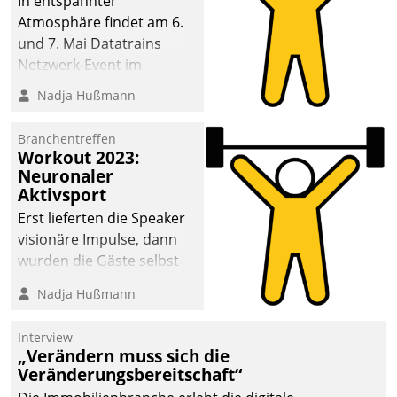
In entspannter
Atmosphäre findet am 6.
und 7. Mai Datatrains
Netzwerk-Event im
Kunden- und Partnerkreis
Nadja Hußmann
statt. Zentrale Frage: Wie
lassen sich
Branchentreffen
Mammutprojekte
Workout 2023:
meistern und Workloads
Neuronaler
Aktivsport
wuppen – bei zunehmend
anspruchsvollen
Erst lieferten die Speaker
Aufgaben und
visionäre Impulse, dann
abnehmendem
wurden die Gäste selbst
Nachwuchs?
aktiv und sammelten
Nadja Hußmann
methodisch
Vernetzungsideen fürs
Interview
Quartier. Dazwischen
„Verändern muss sich die
zeigte Datatrain, was es
Veränderungsbereitschaft“
Neues zu bieten hat.