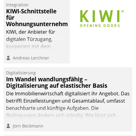
Integration
KIWI-Schnittstelle
für
Wohnungsunternehmen
KIWI, der Anbieter für
digitalen Türzugang,
kooperiert mit dem
Beratungs- und
Andreas Lerchner
Softwareentwicklungshaus
Datatrain.
Digitalisierung
Im Wandel wandlungsfähig –
Digitalisierung auf elastischer Basis
Die Immobilienwirtschaft digitalisiert ihr Angebot. Das
betrifft Einzelleistungen und Gesamtablauf, umfasst
benachbarte und künftige Aufgaben. Die
Bedingungen ändern sich ständig. Wie lässt sich
technisch die Kontrolle wahren und zugleich Freiraum
Jörn Beckmann
fürs Wachsen öffnen?