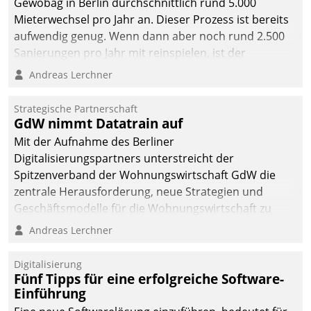
Gewobag in Berlin durchschnittlich rund 5.000
Mieterwechsel pro Jahr an. Dieser Prozess ist bereits
aufwendig genug. Wenn dann aber noch rund 2.500
Sanierungen pro Jahr mit reinspielen, ist der
Betreuungs- und Organisationsaufwand immens. Im
Andreas Lerchner
Rahmen ihrer Digitalisierungsstrategie hat das
kommunale Wohnungsbauunternehmen daher
Strategische Partnerschaft
gemeinsam mit der Berliner Datatrain GmbH den
GdW nimmt Datatrain auf
Teilprozess der Objektsanierung digitalisiert.
Mit der Aufnahme des Berliner
Digitalisierungspartners unterstreicht der
Spitzenverband der Wohnungswirtschaft GdW die
zentrale Herausforderung, neue Strategien und
Geschäftsmodelle für die Wohnungswirtschaft zu
entwickeln.
Andreas Lerchner
Digitalisierung
Fünf Tipps für eine erfolgreiche Software-
Einführung