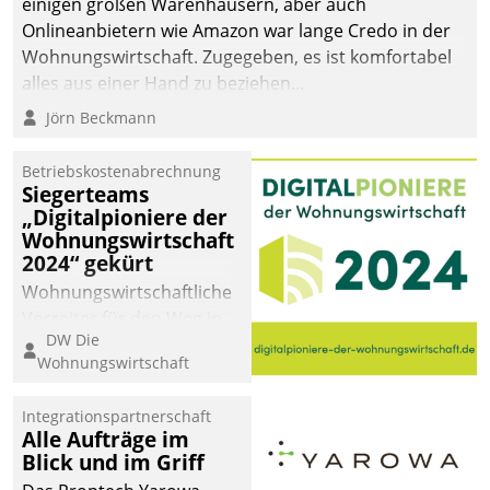
einigen großen Warenhäusern, aber auch
abgeben – rund um die
Onlineanbietern wie Amazon war lange Credo in der
Uhr.
Wohnungswirtschaft. Zugegeben, es ist komfortabel
alles aus einer Hand zu beziehen...
Jörn Beckmann
Betriebskostenabrechnung
Siegerteams
„Digitalpioniere der
Wohnungswirtschaft
2024“ gekürt
Wohnungswirtschaftliche
Vorreiter für den Weg in
DW Die
eine digitale Zukunft zu
Wohnungswirtschaft
finden, ist das Ziel des
Awards „Digitalpioniere
Integrationspartnerschaft
der
Alle Aufträge im
Wohnungswirtschaft“.
Blick und im Griff
Bewerben können sich