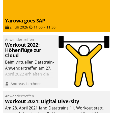
Yarowa goes SAP
2. Juli 2026
11:00
–
11:30
Anwendertreffen
Workout 2022:
Höhenflüge zur
Cloud
Beim virtuellen Datatrain-
Anwendertreffen am 27.
April 2022 erhielten die
Teilnehmerinnen und
Andreas Lerchner
Teilnehmer kurzweilige
Einblicke in innovative
Anwendertreffen
Cloud-Strategien und -
Workout 2021: Digital Diversity
Lösungen mit hohem
Am 28. April 2021 fand Datatrains 11. Workout statt,
Zukunftspotenzial.