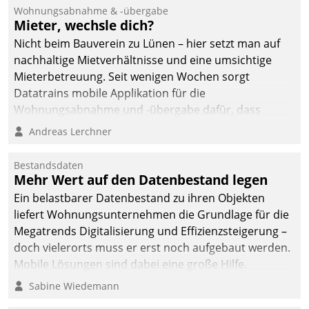
und Beschwerde-Management einen eigenen Kanal
Wohnungsabnahme & -übergabe
ein.
Mieter, wechsle dich?
Nicht beim Bauverein zu Lünen – hier setzt man auf
nachhaltige Mietverhältnisse und eine umsichtige
Mieterbetreuung. Seit wenigen Wochen sorgt
Datatrains mobile Applikation für die
Wohnungsabnahme und -übergabe dafür, dass
Mieter wohlgeordnet kommen und, so es sein muss,
Andreas Lerchner
gehen können.
Bestandsdaten
Mehr Wert auf den Datenbestand legen
Ein belastbarer Datenbestand zu ihren Objekten
liefert Wohnungsunternehmen die Grundlage für die
Megatrends Digitalisierung und Effizienzsteigerung –
doch vielerorts muss er erst noch aufgebaut werden.
Mobile Lösungen sind dabei eine große Hilfe.
Sabine Wiedemann