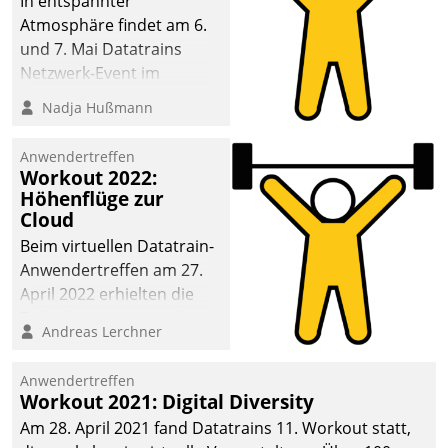
In entspannter
Atmosphäre findet am 6.
und 7. Mai Datatrains
Netzwerk-Event im
Kunden- und Partnerkreis
Nadja Hußmann
statt. Zentrale Frage: Wie
lassen sich
Anwendertreffen
Mammutprojekte
Workout 2022:
meistern und Workloads
Höhenflüge zur
Cloud
wuppen – bei zunehmend
anspruchsvollen
Beim virtuellen Datatrain-
Aufgaben und
Anwendertreffen am 27.
abnehmendem
April 2022 erhielten die
Nachwuchs?
Teilnehmerinnen und
Andreas Lerchner
Teilnehmer kurzweilige
Einblicke in innovative
Anwendertreffen
Cloud-Strategien und -
Workout 2021: Digital Diversity
Lösungen mit hohem
Am 28. April 2021 fand Datatrains 11. Workout statt,
Zukunftspotenzial.