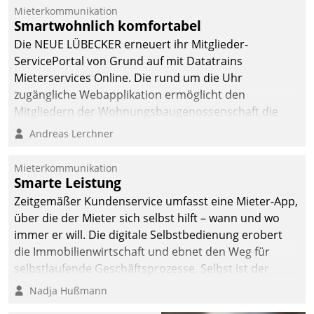
integrieren.
Mieterkommunikation
Smartwohnlich komfortabel
Die NEUE LÜBECKER erneuert ihr Mitglieder-
ServicePortal von Grund auf mit Datatrains
Mieterservices Online. Die rund um die Uhr
zugängliche Webapplikation ermöglicht den
Mitgliedern der Wohnungs­bau­genossenschaft die
Kontaktaufnahme per Smartphone, Tablet oder PC.
Andreas Lerchner
Mieterkommunikation
Smarte Leistung
Zeitgemäßer Kundenservice umfasst eine Mieter-App,
über die der Mieter sich selbst hilft – wann und wo
immer er will. Die digitale Selbstbedienung erobert
die Immobilienwirtschaft und ebnet den Weg für
selbstlaufende Geschäftsprozesse. Selbst ist der
Kunde und smart der Serviceanbieter.
Nadja Hußmann