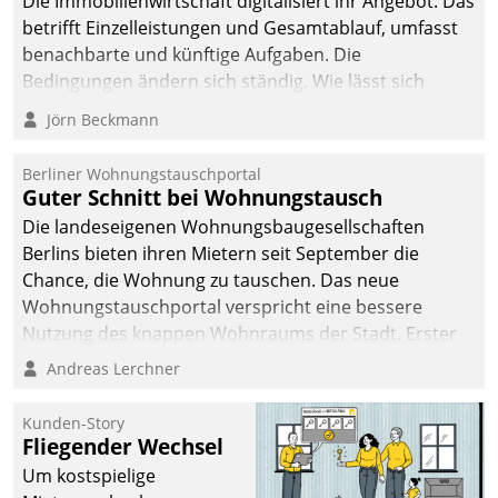
Die Immobilienwirtschaft digitalisiert ihr Angebot. Das
betrifft Einzelleistungen und Gesamtablauf, umfasst
benachbarte und künftige Aufgaben. Die
Bedingungen ändern sich ständig. Wie lässt sich
technisch die Kontrolle wahren und zugleich Freiraum
Jörn Beckmann
fürs Wachsen öffnen?
Berliner Wohnungstauschportal
Guter Schnitt bei Wohnungstausch
Die landeseigenen Wohnungsbaugesellschaften
Berlins bieten ihren Mietern seit September die
Chance, die Wohnung zu tauschen. Das neue
Wohnungstauschportal verspricht eine bessere
Nutzung des knappen Wohnraums der Stadt. Erster
Anwendungsfall für Datatrains Lösung API-Hub mit
Andreas Lerchner
Schnittstellen zu den ERP-Systemen der
Unternehmen.
Kunden-Story
Fliegender Wechsel
Um kostspielige