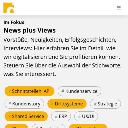
Im Fokus
News plus Views
Vorstöße, Neuigkeiten, Erfolgsgeschichten,
Interviews: Hier erfahren Sie im Detail, wie
wir digitalisieren und Sie profitieren können.
Steuern Sie über die Auswahl der Stichworte,
was Sie interessiert.
×
Schnittstellen, API
#
Kundenservice
#
Kundenstory
×
Drittsysteme
#
Strategie
×
Shared Service
#
ERP
#
UX/UI