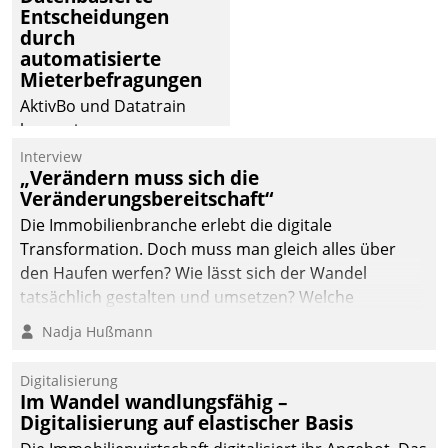
Entscheidungen
durch
automatisierte
Mieterbefragungen
AktivBo und Datatrain
kooperieren –
Immobilienunternehmen
Interview
„Verändern muss sich die
profitieren: Die nahtlose
Veränderungsbereitschaft“
Integration der Lösungen
Die Immobilienbranche erlebt die digitale
von AktivBo und
Transformation. Doch muss man gleich alles über
Datatrain ermöglicht
den Haufen werfen? Wie lässt sich der Wandel
automatisiert ausgelöste,
tatsächlich gestalten und umsetzen? Welche
zielgerichtete
Argumente zählen wirklich?
Mieterbefragungen – eine
Nadja Hußmann
starke Grundlage für
intelligente,
Digitalisierung
datengestützte
Im Wandel wandlungsfähig –
Entscheidungen.
Digitalisierung auf elastischer Basis