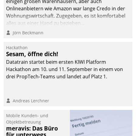
einigen großen Warenhäusern, aber auch
die Bereitschaft, sich zu überprüfen, zu hinterfragen
Onlineanbietern wie Amazon war lange Credo in der
und zu verändern.
Wohnungswirtschaft. Zugegeben, es ist komfortabel
alles aus einer Hand zu beziehen...
Jörn Beckmann
Hackathon
Sesam, öffne dich!
Datatrain startet beim ersten KIWI Platform
Hackathon am 10. und 11. September in einem von
drei PropTech-Teams und landet auf Platz 1.
Andreas Lerchner
Mobile Kunden- und
Objektbetreuung
meravis: Das Büro
für unterwegs