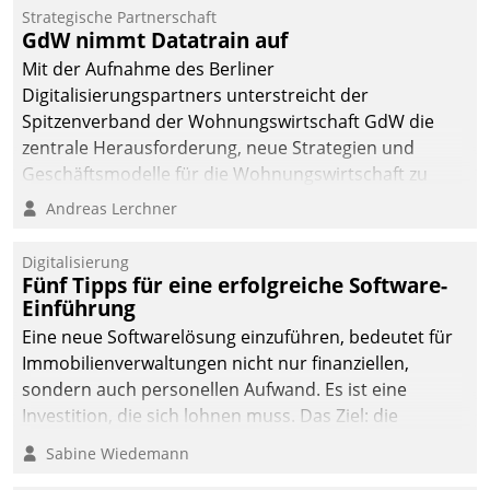
kommunale Wohnungsbauunternehmen daher
Strategische Partnerschaft
gemeinsam mit der Berliner Datatrain GmbH den
GdW nimmt Datatrain auf
Teilprozess der Objektsanierung digitalisiert.
Mit der Aufnahme des Berliner
Digitalisierungspartners unterstreicht der
Spitzenverband der Wohnungswirtschaft GdW die
zentrale Herausforderung, neue Strategien und
Geschäftsmodelle für die Wohnungswirtschaft zu
entwickeln.
Andreas Lerchner
Digitalisierung
Fünf Tipps für eine erfolgreiche Software-
Einführung
Eine neue Softwarelösung einzuführen, bedeutet für
Immobilienverwaltungen nicht nur finanziellen,
sondern auch personellen Aufwand. Es ist eine
Investition, die sich lohnen muss. Das Ziel: die
nachhaltige Optimierung der Geschäftsabläufe. Damit
Sabine Wiedemann
dieses Ziel erreicht wird, sollten einige Grundregeln