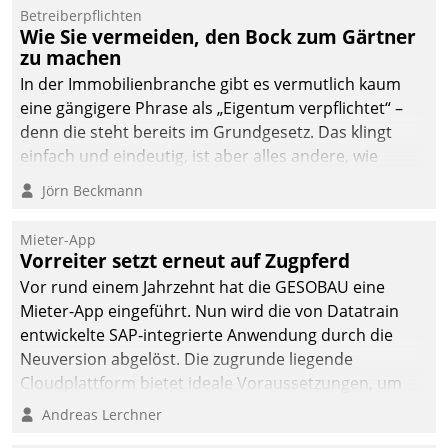
Dialogführung ermöglicht
Betreiberpflichten
Wie Sie vermeiden, den Bock zum Gärtner
dem externen
zu machen
Serviceteam, Anrufe von
In der Immobilienbranche gibt es vermutlich kaum
Mietenden zügiger und
eine gängigere Phrase als „Eigentum verpflichtet“ –
effizienter zu bearbeiten.
denn die steht bereits im Grundgesetz. Das klingt
einfach und eindeutig, ist aber alles andere, wie
Branchenbeschäftigte wissen. Denn mit der
Jörn Beckmann
Verantwortung folgen Verpflichtungen.
Mieter-App
Vorreiter setzt erneut auf Zugpferd
Vor rund einem Jahrzehnt hat die GESOBAU eine
Mieter-App eingeführt. Nun wird die von Datatrain
entwickelte SAP-integrierte Anwendung durch die
Neuversion abgelöst. Die zugrunde liegende
Cloudplattform bietet ideale Voraussetzungen, um
die Funktionalität der App zu erweitern und weitere
Andreas Lerchner
innovative Apps, auch von Drittanbietern, in SAP zu