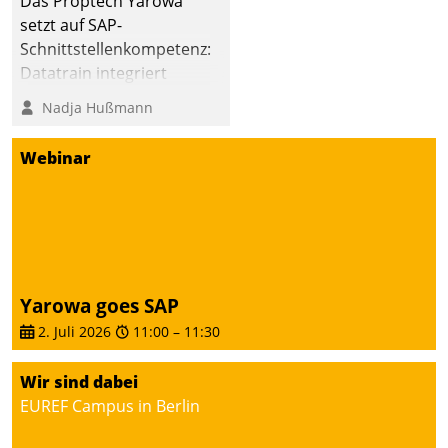
Das Proptech Yarowa
setzt auf SAP-
Schnittstellenkompetenz:
Datatrain integriert
Yarowas Portal zur
Nadja Hußmann
Vergabe und Verwaltung
von Aufträgen der
Webinar
operativen
Instandhaltung in die
SAP-Systemlandschaft
deutscher
Wohnungsunternehmen
– und beschleunigt damit
Yarowa goes SAP
den Weg vom
2. Juli 2026
11:00
–
11:30
Mieteranliegen zum
Dienstleisterauftrag.
Wir sind dabei
EUREF Campus in Berlin