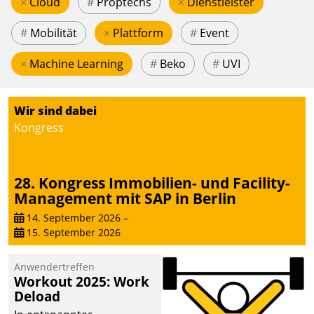
×
Cloud
#
Proptechs
×
Dienstleister
#
Mobilität
×
Plattform
#
Event
×
Machine Learning
#
Beko
#
UVI
Wir sind dabei
Kongress
28. Kongress Immobilien- und Facility-
Management mit SAP in Berlin
14. September 2026
–
15. September 2026
Anwendertreffen
Workout 2025: Work
Deload