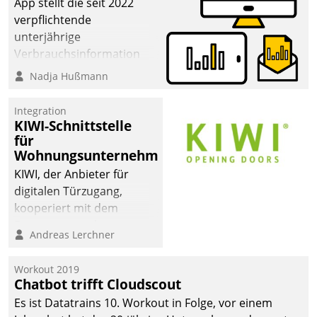
App stellt die seit 2022
verpflichtende
unterjährige
Verbrauchsinformation
schnell, zuverlässig und
Nadja Hußmann
leicht bekömmlich bereit:
Die monatlichen
Integration
Mitteilungen zum
KIWI-Schnittstelle
für
Heizungs- und
Wohnungsunternehmen
Wasserverbrauch gehen
automatisiert, vollständig
KIWI, der Anbieter für
und auf Wunsch über
digitalen Türzugang,
mehrere zuvor
kooperiert mit dem
festgelegte
Beratungs- und
Andreas Lerchner
Kommunikationswege bei
Softwareentwicklungshaus
den Empfängern ein.
Datatrain.
Workout 2019
Chatbot trifft Cloudscout
Es ist Datatrains 10. Workout in Folge, vor einem