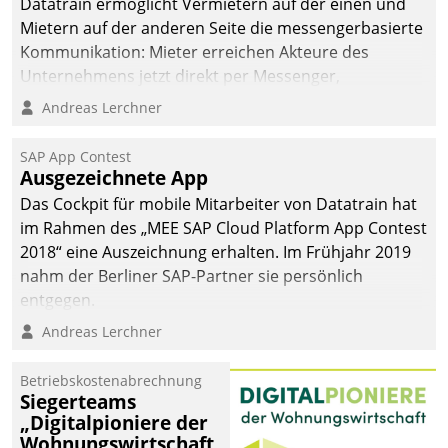
Datatrain ermöglicht Vermietern auf der einen und
Mietern auf der anderen Seite die messengerbasierte
Kommunikation: Mieter erreichen Akteure des
Unternehmens jetzt direkt per Messenger,
Mitarbeiter oder Dienstleister empfangen oder
Andreas Lerchner
versenden die Nachrichten via Cockpit.
SAP App Contest
Ausgezeichnete App
Das Cockpit für mobile Mitarbeiter von Datatrain hat
im Rahmen des „MEE SAP Cloud Platform App Contest
2018“ eine Auszeichnung erhalten. Im Frühjahr 2019
nahm der Berliner SAP-Partner sie persönlich
entgegen.
Andreas Lerchner
Betriebskostenabrechnung
Siegerteams
„Digitalpioniere der
Wohnungswirtschaft