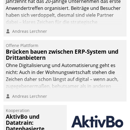
Jahrzehnt hat das 20-jährige Unternehmen das erste
Anwendertreffen organisiert. Beiträge und Besucher
haben sich verdoppelt, diesmal sind viele Partner
dabei – klares Zeichen für die strategische
Fokussierung auf den Kunden.
Andreas Lerchner
Offene Plattform
Brücken bauen zwischen ERP-System und
Drittanbietern
Ohne Digitalisierung und Automatisierung geht es
nicht: Auch in der Wohnungswirtschaft stehen die
Zeichen daher schon längst auf digital – wenn auch,
zugegebenermaßen, behutsamer als in anderen
Branchen.
Andreas Lerchner
Kooperation
AktivBo und
Datatrain:
Datenbasierte