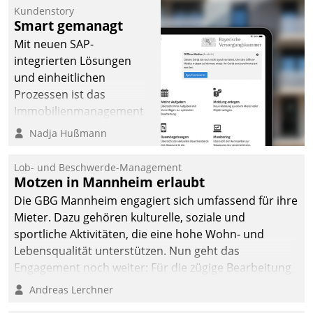
Kundenstory
Smart gemanagt
Mit neuen SAP-
integrierten Lösungen
und einheitlichen
Prozessen ist das
Immobilienmanagement
der Bayerischen
Nadja Hußmann
Versorgungskammer im
Ressort Kapitalanlage für
Lob- und Beschwerde-Management
künftige Aufgaben und
Motzen in Mannheim erlaubt
Herausforderungen
Die GBG Mannheim engagiert sich umfassend für ihre
gerüstet.
Mieter. Dazu gehören kulturelle, soziale und
sportliche Aktivitäten, die eine hohe Wohn- und
Lebensqualität unterstützen. Nun geht das
Engagement noch weiter: Für die zügige Bearbeitung
von Beschwerden – oder Lob – richtet das
Andreas Lerchner
Unternehmen mit Datatrains Applikation fürs Lob-