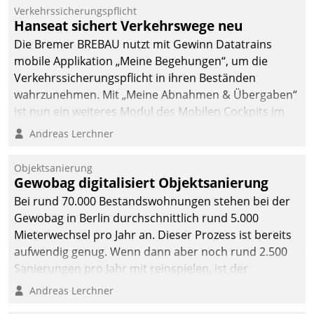
Verkehrssicherungspflicht
Hanseat sichert Verkehrswege neu
Die Bremer BREBAU nutzt mit Gewinn Datatrains
mobile Applikation „Meine Begehungen“, um die
Verkehrssicherungspflicht in ihren Beständen
wahrzunehmen. Mit „Meine Abnahmen & Übergaben“
ist nun ein weiteres Modul des Mobilen Cockpits im
Einsatz.
Andreas Lerchner
Objektsanierung
Gewobag digitalisiert Objektsanierung
Bei rund 70.000 Bestandswohnungen stehen bei der
Gewobag in Berlin durchschnittlich rund 5.000
Mieterwechsel pro Jahr an. Dieser Prozess ist bereits
aufwendig genug. Wenn dann aber noch rund 2.500
Sanierungen pro Jahr mit reinspielen, ist der
Betreuungs- und Organisationsaufwand immens. Im
Andreas Lerchner
Rahmen ihrer Digitalisierungsstrategie hat das