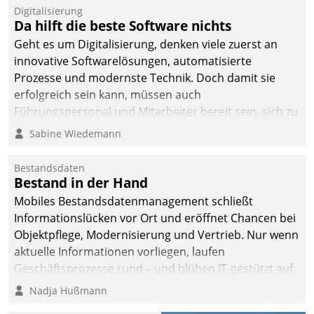
befolgt werden.
Digitalisierung
Da hilft die beste Software nichts
Geht es um Digitalisierung, denken viele zuerst an
innovative Softwarelösungen, automatisierte
Prozesse und modernste Technik. Doch damit sie
erfolgreich sein kann, müssen auch
Führungspersonal und Mitarbeiter bereit sein, sich zu
verändern und anzupassen, sonst werden sie an ihr
Sabine Wiedemann
scheitern.
Bestandsdaten
Bestand in der Hand
Mobiles Bestandsdatenmanagement schließt
Informationslücken vor Ort und eröffnet Chancen bei
Objektpflege, Modernisierung und Vertrieb. Nur wenn
aktuelle Informationen vorliegen, laufen
Geschäftsprozesse rund – und blühen IT-gestützt auf.
Nadja Hußmann