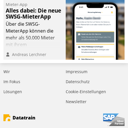
Mieter-App
Alles dabei: Die neue
SWSG-MieterApp
Über die SWSG-
MieterApp können die
mehr als 50.000 Mieter
mit ihrem
Wohnungsunternehmen
Andreas Lerchner
kommunizieren, auf dem
Laufenden bleiben, Daten
Wir
Impressum
einsehen und ändern
oder
Im Fokus
Datenschutz
Schadensmeldungen
Lösungen
Cookie-Einstellungen
abgeben – rund um die
Uhr.
Newsletter
Datatrain