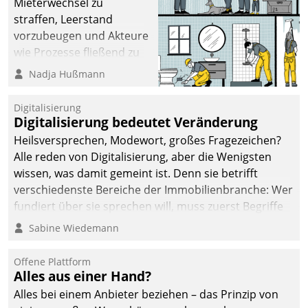
Mieterwechsel zu
straffen, Leerstand
vorzubeugen und Akteure
wie Prozesse fließend zu
vernetzen, nutzt die
Nadja Hußmann
Berliner Gewobag seit
Jahresbeginn eine
Digitalisierung
Überblick, Einsicht und
Digitalisierung bedeutet Veränderung
Eingriff bietende Lösung.
Heilsversprechen, Modewort, großes Fragezeichen?
Zur Entwicklung setzte
Alle reden von Digitalisierung, aber die Wenigsten
man auf
wissen, was damit gemeint ist. Denn sie betrifft
Cloudtechnologie,
verschiedenste Bereiche der Immobilienbranche: Wer
bewährte und Startup-
fundiert über sie sprechen will, muss zuerst Begriffe
Partner sowie erstmals
klären. Ein Aspekt ist die betriebliche Optimierung:
Sabine Wiedemann
agile Projektmethoden.
Moderne Softwarelösungen ermöglichen große
Einsparungen durch optimierte und automatisierte
Offene Plattform
Prozesse. Doch man darf nicht zu viel erwarten: Allein
Alles aus einer Hand?
mit der Einführung einer neuen Software ist es nicht
Alles bei einem Anbieter beziehen – das Prinzip von
getan. Die Digitalisierung erfordert von Unternehmen