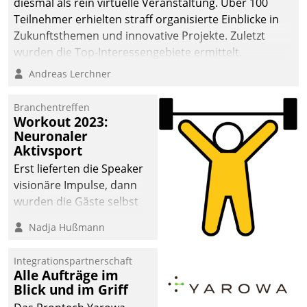
diesmal als rein virtuelle Veranstaltung. Über 100
Teilnehmer erhielten straff organisierte Einblicke in
Zukunftsthemen und innovative Projekte. Zuletzt
wurden die Top-Interessengebiete ermittelt.
Andreas Lerchner
Branchentreffen
Workout 2023:
Neuronaler
Aktivsport
Erst lieferten die Speaker
visionäre Impulse, dann
wurden die Gäste selbst
aktiv und sammelten
Nadja Hußmann
methodisch
Vernetzungsideen fürs
Integrationspartnerschaft
Quartier. Dazwischen
Alle Aufträge im
zeigte Datatrain, was es
Blick und im Griff
Neues zu bieten hat.