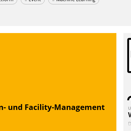
n- und Facility-Management
U
D
2