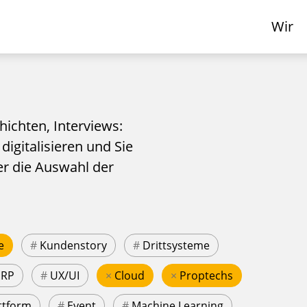
Wir
hichten, Interviews:
 digitalisieren und Sie
er die Auswahl der
e
#
Kundenstory
#
Drittsysteme
ERP
#
UX/UI
×
Cloud
×
Proptechs
ttform
#
Event
#
Machine Learning