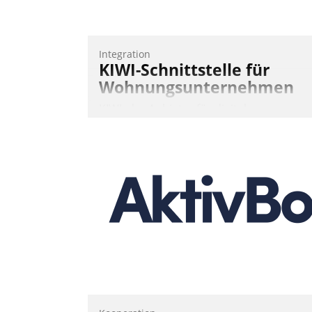
Integration
KIWI-Schnittstelle für
Wohnungsunternehmen
KIWI, der Anbieter für digitalen
Türzugang, kooperiert mit dem
Beratungs- und
Softwareentwicklungshaus Datatrain.
Andreas Lerchner