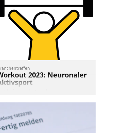
rage: Wie lassen sich Mammutprojekte
eistern und Workloads wuppen – bei
unehmend anspruchsvollen Aufgaben
nd abnehmendem Nachwuchs?
Nadja Hußmann
ranchentreffen
Workout 2023: Neuronaler
Aktivsport
rst lieferten die Speaker visionäre
mpulse, dann wurden die Gäste selbst
ktiv und sammelten methodisch
ernetzungsideen fürs Quartier.
azwischen zeigte Datatrain, was es
eues zu bieten hat.