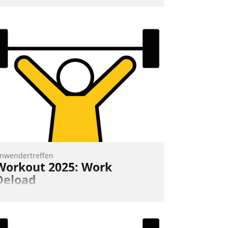
erbrauchsinformation schnell,
uverlässig und leicht bekömmlich bereit:
ie monatlichen Mitteilungen zum
eizungs- und Wasserverbrauch gehen
utomatisiert, vollständig und auf
unsch über mehrere zuvor festgelegte
ommunikationswege bei den
mpfängern ein.
Nadja Hußmann
nwendertreffen
Workout 2025: Work
Deload
n entspannter Atmosphäre findet am 6.
nd 7. Mai Datatrains Netzwerk-Event im
unden- und Partnerkreis statt. Zentrale