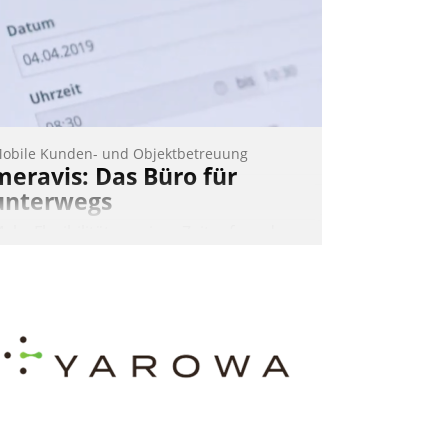
Nadja Hußmann
obile Kunden- und Objektbetreuung
meravis: Das Büro für
unterwegs
ehr Flexibilität, weniger Zeitaufwand
nd eine einfache Bedienung - das
erspricht das aktuelle Cockpit für mobile
itarbeiter von Datatrain. Die meravis
ohnungsbau- und Immobilien GmbH
at sich dabei für den Betrieb der Lösung
ber die SAP Cloud Platform entschieden
 als erstes Unternehmen am
ohnungsmarkt.