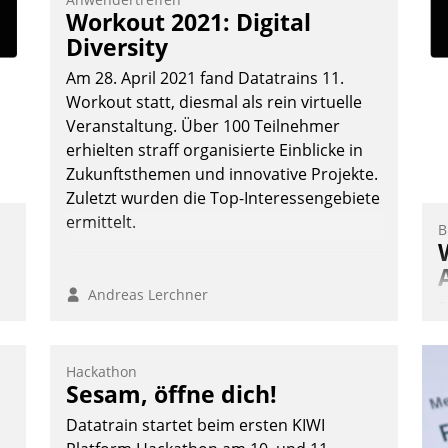
F
Workout 2021: Digital
m
Diversity
z
Am 28. April 2021 fand Datatrains 11.
u
Workout statt, diesmal als rein virtuelle
Veranstaltung. Über 100 Teilnehmer
erhielten straff organisierte Einblicke in
Zukunftsthemen und innovative Projekte.
Zuletzt wurden die Top-Interessengebiete
ermittelt.
B
Andreas Lerchner
E
I
a
Hackathon
V
Sesam, öffne dich!
D
Datatrain startet beim ersten KIWI
N