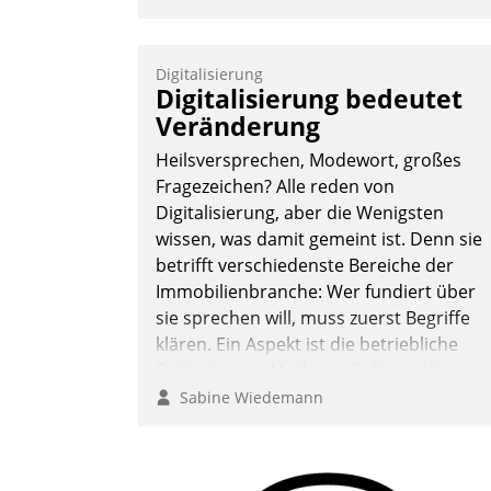
Digitalisierung
Digitalisierung bedeutet
Veränderung
Heilsversprechen, Modewort, großes
Fragezeichen? Alle reden von
Digitalisierung, aber die Wenigsten
wissen, was damit gemeint ist. Denn sie
betrifft verschiedenste Bereiche der
Immobilienbranche: Wer fundiert über
sie sprechen will, muss zuerst Begriffe
klären. Ein Aspekt ist die betriebliche
Optimierung: Moderne Softwarelösunge
ermöglichen große Einsparungen durch
Sabine Wiedemann
optimierte und automatisierte Prozesse.
Doch man darf nicht zu viel erwarten:
Allein mit der Einführung einer neuen