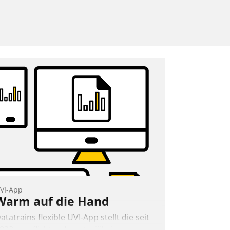
VI-App
Warm auf die Hand
atatrains flexible UVI-App stellt die seit
022 verpflichtende unterjährige