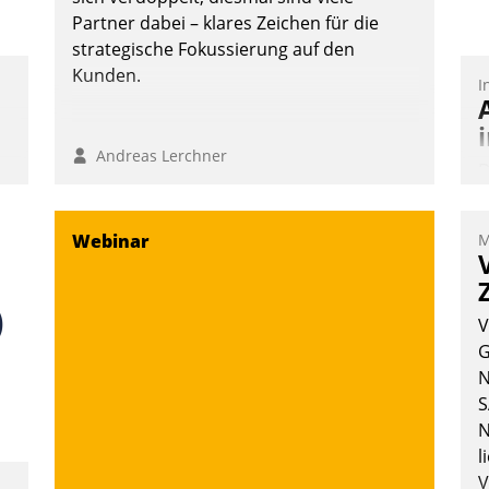
Partner dabei – klares Zeichen für die
strategische Fokussierung auf den
Kunden.
I
Andreas Lerchner
D
S
i
Webinar
M
u
o
S
V
W
G
b
N
M
S
N
l
V