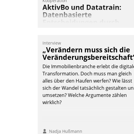
Kooperation
AktivBo und Datatrain:
Datenbasierte
Entscheidungen durch
automatisierte
Mieterbefragungen
Interview
AktivBo und Datatrain kooperieren –
„Verändern muss sich die
Immobilienunternehmen profitieren: Di
Veränderungsbereitschaft
nahtlose Integration der Lösungen von
Die Immobilienbranche erlebt die digital
AktivBo und Datatrain ermöglicht
Transformation. Doch muss man gleich
automatisiert ausgelöste, zielgerichtete
alles über den Haufen werfen? Wie lässt
Mieterbefragungen – eine starke
sich der Wandel tatsächlich gestalten u
Grundlage für intelligente, datengestütz
umsetzen? Welche Argumente zählen
Entscheidungen.
wirklich?
Nadja Hußmann