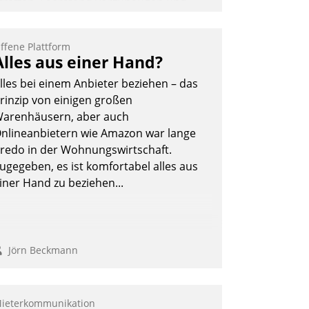
traffen, Leerstand vorzubeugen und
kteure wie Prozesse fließend zu
ernetzen, nutzt die Berliner Gewobag
ffene Plattform
eit Jahresbeginn eine Überblick, Einsicht
Alles aus einer Hand?
nd Eingriff bietende Lösung. Zur
lles bei einem Anbieter beziehen – das
ntwicklung setzte man auf
rinzip von einigen großen
loudtechnologie, bewährte und Startup-
arenhäusern, aber auch
artner sowie erstmals agile
nlineanbietern wie Amazon war lange
rojektmethoden.
redo in der Wohnungswirtschaft.
Nadja Hußmann
ugegeben, es ist komfortabel alles aus
iner Hand zu beziehen...
Jörn Beckmann
ieterkommunikation