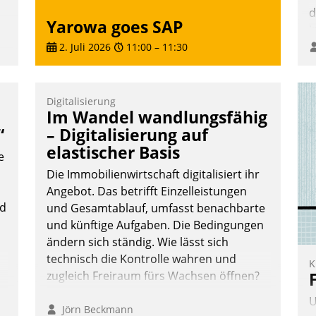
d
Yarowa goes SAP
i
i
2. Juli 2026
11:00
–
11:30
Digitalisierung
Im Wandel wandlungsfähig
e
“
– Digitalisierung auf
elastischer Basis
e
Die Immobilienwirtschaft digitalisiert ihr
Angebot. Das betrifft Einzelleistungen
nd
und Gesamtablauf, umfasst benachbarte
te
und künftige Aufgaben. Die Bedingungen
ändern sich ständig. Wie lässt sich
technisch die Kontrolle wahren und
K
zugleich Freiraum fürs Wachsen öffnen?
U
Jörn Beckmann