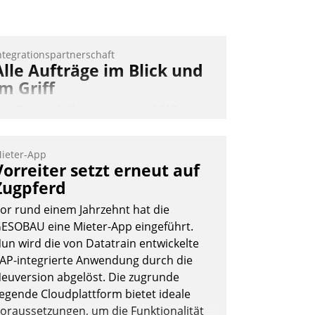
Andreas Lerchner
ntegrationspartnerschaft
Alle Aufträge im Blick und
im Griff
as Proptech Yarowa setzt auf SAP-
chnittstellenkompetenz: Datatrain
ntegriert Yarowas Portal zur Vergabe
ieter-App
nd Verwaltung von Aufträgen der
Vorreiter setzt erneut auf
perativen Instandhaltung in die SAP-
Zugpferd
ystemlandschaft deutscher
or rund einem Jahrzehnt hat die
ohnungsunternehmen – und
ESOBAU eine Mieter-App eingeführt.
eschleunigt damit den Weg vom
un wird die von Datatrain entwickelte
ieteranliegen zum Dienstleisterauftrag.
AP-integrierte Anwendung durch die
Nadja Hußmann
euversion abgelöst. Die zugrunde
iegende Cloudplattform bietet ideale
oraussetzungen, um die Funktionalität