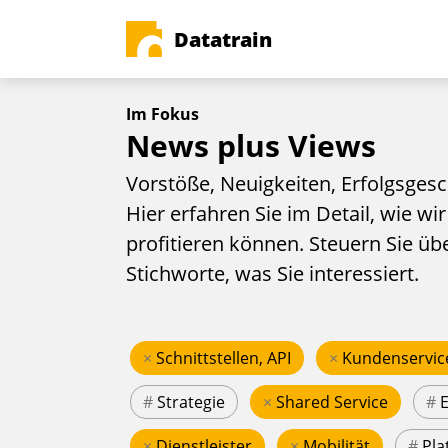
Datatrain
Im Fokus
News plus Views
Vorstöße, Neuigkeiten, Erfolgsgesc
Hier erfahren Sie im Detail, wie wir
profitieren können. Steuern Sie üb
Stichworte, was Sie interessiert.
×
Schnittstellen, API
×
Kundenservic
#
Strategie
×
Shared Service
#
×
Dienstleister
×
Mobilität
#
Pla