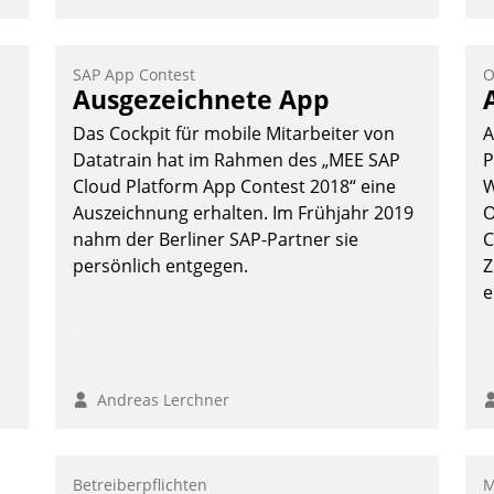
s
A
v
SAP App Contest
O
s
Ausgezeichnete App
u
Das Cockpit für mobile Mitarbeiter von
A
E
Datatrain hat im Rahmen des „MEE SAP
P
C
Cloud Platform App Contest 2018“ eine
W
P
Auszeichnung erhalten. Im Frühjahr 2019
O
P
nahm der Berliner SAP-Partner sie
C
persönlich entgegen.
Z
e
n
Andreas Lerchner
Betreiberpflichten
M