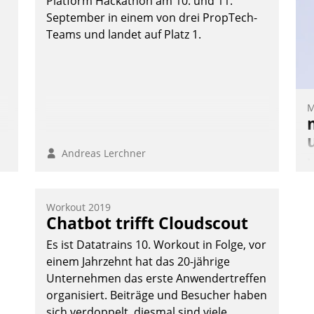
Platform Hackathon am 10. und 11.
September in einem von drei PropTech-
Teams und landet auf Platz 1.
n
M
Andreas Lerchner
M
u
v
Workout 2019
M
Chatbot trifft Cloudscout
W
Es ist Datatrains 10. Workout in Folge, vor
h
einem Jahrzehnt hat das 20-jährige
ü
Unternehmen das erste Anwendertreffen
-
organisiert. Beiträge und Besucher haben
W
sich verdoppelt, diesmal sind viele