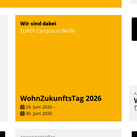
V
z
D
Wir sind dabei
H
EUREF Campus in Berlin
a
W
K
E
A
WohnZukunftsTag 2026
29. Juni 2026
–
30. Juni 2026
I
u
K
Anwendertreffen