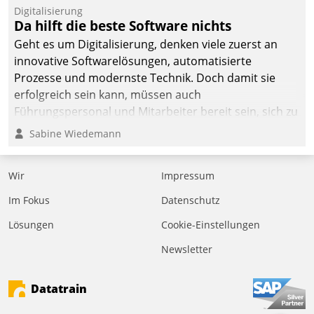
befolgt werden.
Digitalisierung
Da hilft die beste Software nichts
Geht es um Digitalisierung, denken viele zuerst an
innovative Softwarelösungen, automatisierte
Prozesse und modernste Technik. Doch damit sie
erfolgreich sein kann, müssen auch
Führungspersonal und Mitarbeiter bereit sein, sich zu
verändern und anzupassen, sonst werden sie an ihr
Sabine Wiedemann
scheitern.
Wir
Impressum
Im Fokus
Datenschutz
Lösungen
Cookie-Einstellungen
Newsletter
Datatrain