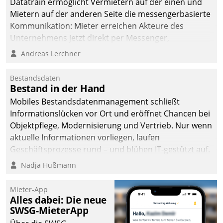
Datatrain ermöglicht Vermietern auf der einen und
Mietern auf der anderen Seite die messengerbasierte
Kommunikation: Mieter erreichen Akteure des
Unternehmens jetzt direkt per Messenger,
Mitarbeiter oder Dienstleister empfangen oder
Andreas Lerchner
versenden die Nachrichten via Cockpit.
Bestandsdaten
Bestand in der Hand
Mobiles Bestandsdatenmanagement schließt
Informationslücken vor Ort und eröffnet Chancen bei
Objektpflege, Modernisierung und Vertrieb. Nur wenn
aktuelle Informationen vorliegen, laufen
Geschäftsprozesse rund – und blühen IT-gestützt auf.
Nadja Hußmann
Mieter-App
Alles dabei: Die neue
SWSG-MieterApp