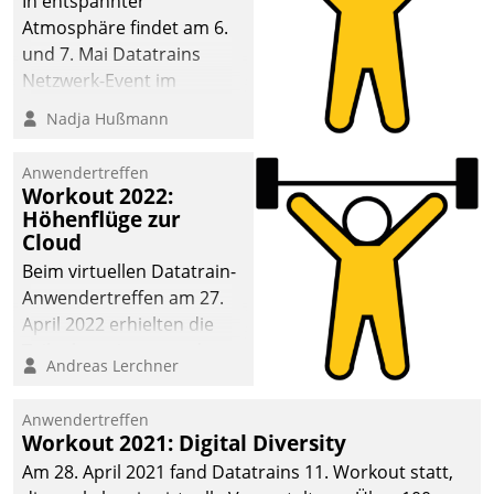
In entspannter
Atmosphäre findet am 6.
und 7. Mai Datatrains
Netzwerk-Event im
Kunden- und Partnerkreis
Nadja Hußmann
statt. Zentrale Frage: Wie
lassen sich
Anwendertreffen
Mammutprojekte
Workout 2022:
meistern und Workloads
Höhenflüge zur
Cloud
wuppen – bei zunehmend
anspruchsvollen
Beim virtuellen Datatrain-
Aufgaben und
Anwendertreffen am 27.
abnehmendem
April 2022 erhielten die
Nachwuchs?
Teilnehmerinnen und
Andreas Lerchner
Teilnehmer kurzweilige
Einblicke in innovative
Anwendertreffen
Cloud-Strategien und -
Workout 2021: Digital Diversity
Lösungen mit hohem
Am 28. April 2021 fand Datatrains 11. Workout statt,
Zukunftspotenzial.