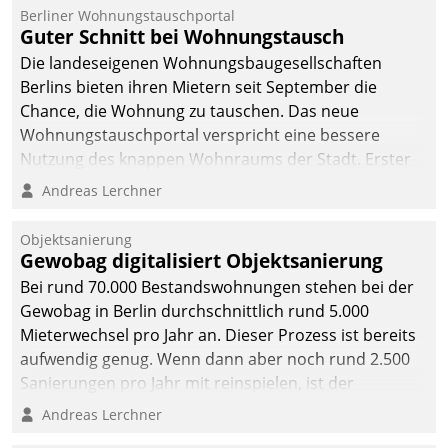
Berliner Wohnungstauschportal
Guter Schnitt bei Wohnungstausch
Die landeseigenen Wohnungsbaugesellschaften
Berlins bieten ihren Mietern seit September die
Chance, die Wohnung zu tauschen. Das neue
Wohnungstauschportal verspricht eine bessere
Nutzung des knappen Wohnraums der Stadt. Erster
Anwendungsfall für Datatrains Lösung API-Hub mit
Andreas Lerchner
Schnittstellen zu den ERP-Systemen der
Unternehmen.
Objektsanierung
Gewobag digitalisiert Objektsanierung
Bei rund 70.000 Bestandswohnungen stehen bei der
Gewobag in Berlin durchschnittlich rund 5.000
Mieterwechsel pro Jahr an. Dieser Prozess ist bereits
aufwendig genug. Wenn dann aber noch rund 2.500
Sanierungen pro Jahr mit reinspielen, ist der
Betreuungs- und Organisationsaufwand immens. Im
Andreas Lerchner
Rahmen ihrer Digitalisierungsstrategie hat das