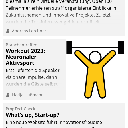
diesmal als rein virtuelle Veranstaltung. Über 100
Teilnehmer erhielten straff organisierte Einblicke in
Zukunftsthemen und innovative Projekte. Zuletzt
wurden die Top-Interessengebiete ermittelt.
Andreas Lerchner
Branchentreffen
Workout 2023:
Neuronaler
Aktivsport
Erst lieferten die Speaker
visionäre Impulse, dann
wurden die Gäste selbst
aktiv und sammelten
Nadja Hußmann
methodisch
Vernetzungsideen fürs
PropTechCheck
Quartier. Dazwischen
What’s up, Start-up?
zeigte Datatrain, was es
Eine neue Website führt innovationsfreudige
Neues zu bieten hat.