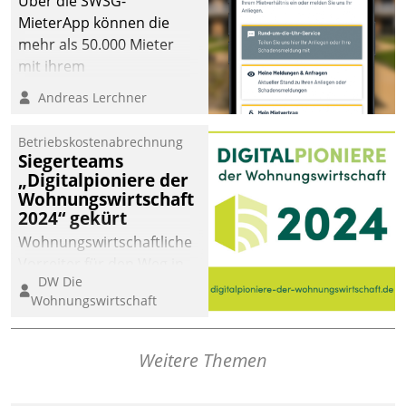
Über die SWSG-
MieterApp können die
mehr als 50.000 Mieter
mit ihrem
Wohnungsunternehmen
Andreas Lerchner
kommunizieren, auf dem
Laufenden bleiben, Daten
Betriebskostenabrechnung
einsehen und ändern
Siegerteams
oder
„Digitalpioniere der
Wohnungswirtschaft
Schadensmeldungen
2024“ gekürt
abgeben – rund um die
Uhr.
Wohnungswirtschaftliche
Vorreiter für den Weg in
DW Die
eine digitale Zukunft zu
Wohnungswirtschaft
finden, ist das Ziel des
Awards „Digitalpioniere
der
Weitere Themen
Wohnungswirtschaft“.
Bewerben können sich