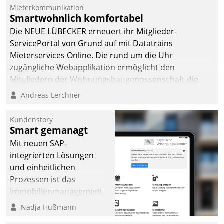
dafür ein Team
Mieterkommunikation
Smartwohnlich komfortabel
bestehend aus
Wohnungsunternehmen
Die NEUE LÜBECKER erneuert ihr Mitglieder-
und PropTech.
ServicePortal von Grund auf mit Datatrains
Mieterservices Online. Die rund um die Uhr
zugängliche Webapplikation ermöglicht den
Mitgliedern der Wohnungs­bau­genossenschaft die
Kontaktaufnahme per Smartphone, Tablet oder PC.
Andreas Lerchner
Kundenstory
Smart gemanagt
Mit neuen SAP-
integrierten Lösungen
und einheitlichen
Prozessen ist das
Immobilienmanagement
der Bayerischen
Nadja Hußmann
Versorgungskammer im