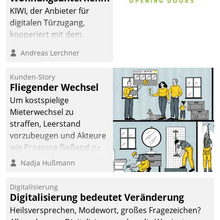
KIWI, der Anbieter für
digitalen Türzugang,
kooperiert mit dem
Beratungs- und
Andreas Lerchner
Softwareentwicklungshaus
Datatrain.
Kunden-Story
Fliegender Wechsel
Um kostspielige
Mieterwechsel zu
straffen, Leerstand
vorzubeugen und Akteure
wie Prozesse fließend zu
vernetzen, nutzt die
Nadja Hußmann
Berliner Gewobag seit
Jahresbeginn eine
Digitalisierung
Überblick, Einsicht und
Digitalisierung bedeutet Veränderung
Eingriff bietende Lösung.
Heilsversprechen, Modewort, großes Fragezeichen?
Zur Entwicklung setzte