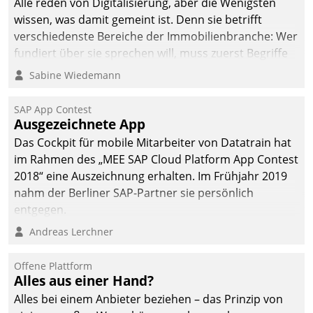
Alle reden von Digitalisierung, aber die Wenigsten
man auf
wissen, was damit gemeint ist. Denn sie betrifft
Cloudtechnologie,
verschiedenste Bereiche der Immobilienbranche: Wer
bewährte und Startup-
fundiert über sie sprechen will, muss zuerst Begriffe
Partner sowie erstmals
klären. Ein Aspekt ist die betriebliche Optimierung:
Sabine Wiedemann
agile Projektmethoden.
Moderne Softwarelösungen ermöglichen große
Einsparungen durch optimierte und automatisierte
SAP App Contest
Prozesse. Doch man darf nicht zu viel erwarten: Allein
Ausgezeichnete App
mit der Einführung einer neuen Software ist es nicht
Das Cockpit für mobile Mitarbeiter von Datatrain hat
getan. Die Digitalisierung erfordert von Unternehmen
im Rahmen des „MEE SAP Cloud Platform App Contest
die Bereitschaft, sich zu überprüfen, zu hinterfragen
2018“ eine Auszeichnung erhalten. Im Frühjahr 2019
und zu verändern.
nahm der Berliner SAP-Partner sie persönlich
entgegen.
Andreas Lerchner
Offene Plattform
Alles aus einer Hand?
Alles bei einem Anbieter beziehen – das Prinzip von