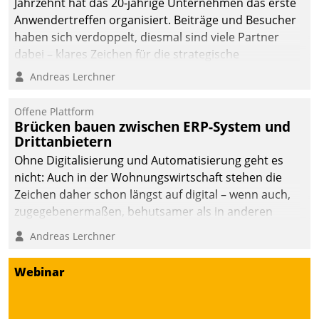
Jahrzehnt hat das 20-jährige Unternehmen das erste
sich dabei für den Betrieb
Anwendertreffen organisiert. Beiträge und Besucher
der Lösung über die SAP
haben sich verdoppelt, diesmal sind viele Partner
Cloud Platform
dabei – klares Zeichen für die strategische
entschieden - als erstes
Fokussierung auf den Kunden.
Andreas Lerchner
Unternehmen am
Wohnungsmarkt.
Offene Plattform
Brücken bauen zwischen ERP-System und
Drittanbietern
Ohne Digitalisierung und Automatisierung geht es
nicht: Auch in der Wohnungswirtschaft stehen die
Zeichen daher schon längst auf digital – wenn auch,
zugegebenermaßen, behutsamer als in anderen
Branchen.
Andreas Lerchner
Webinar