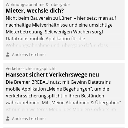
Ressort Kapitalanlage für
Wohnungsabnahme & -übergabe
künftige Aufgaben und
Mieter, wechsle dich?
Herausforderungen
Nicht beim Bauverein zu Lünen – hier setzt man auf
gerüstet.
nachhaltige Mietverhältnisse und eine umsichtige
Mieterbetreuung. Seit wenigen Wochen sorgt
Datatrains mobile Applikation für die
Wohnungsabnahme und -übergabe dafür, dass
Mieter wohlgeordnet kommen und, so es sein muss,
Andreas Lerchner
gehen können.
Verkehrssicherungspflicht
Hanseat sichert Verkehrswege neu
Die Bremer BREBAU nutzt mit Gewinn Datatrains
mobile Applikation „Meine Begehungen“, um die
Verkehrssicherungspflicht in ihren Beständen
wahrzunehmen. Mit „Meine Abnahmen & Übergaben“
ist nun ein weiteres Modul des Mobilen Cockpits im
Einsatz.
Andreas Lerchner