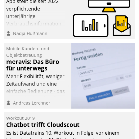
App stellt die seit 2022
verpflichtende
unterjährige
Verbrauchsinformation
schnell, zuverlässig und
Nadja Hußmann
leicht bekömmlich bereit:
Die monatlichen
Mobile Kunden- und
Mitteilungen zum
Objektbetreuung
meravis: Das Büro
Heizungs- und
für unterwegs
Wasserverbrauch gehen
automatisiert, vollständig
Mehr Flexibilität, weniger
und auf Wunsch über
Zeitaufwand und eine
mehrere zuvor
einfache Bedienung - das
festgelegte
verspricht das aktuelle
Andreas Lerchner
Kommunikationswege bei
Cockpit für mobile
den Empfängern ein.
Mitarbeiter von
Workout 2019
Datatrain. Die meravis
Chatbot trifft Cloudscout
Wohnungsbau- und
Es ist Datatrains 10. Workout in Folge, vor einem
Immobilien GmbH hat