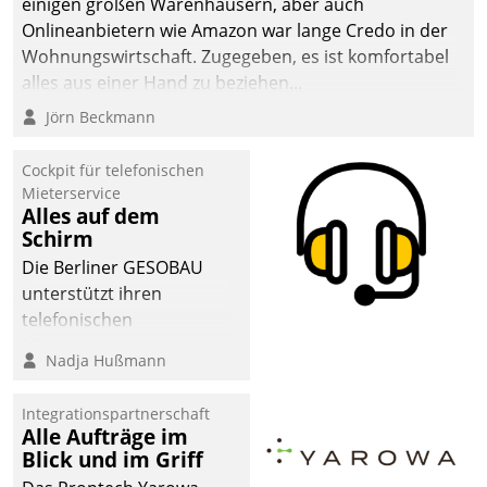
einigen großen Warenhäusern, aber auch
Onlineanbietern wie Amazon war lange Credo in der
Wohnungswirtschaft. Zugegeben, es ist komfortabel
alles aus einer Hand zu beziehen...
Jörn Beckmann
Cockpit für telefonischen
Mieterservice
Alles auf dem
Schirm
Die Berliner GESOBAU
unterstützt ihren
telefonischen
Mieterservice mit einem
Nadja Hußmann
digitalen Cockpit, das
situationsbezogen
Integrationspartnerschaft
passende Fragen und
Alle Aufträge im
Schlagworte auswirft.
Blick und im Griff
Eine intuitive