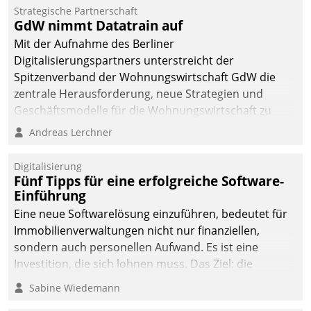
kommunale Wohnungsbauunternehmen daher
Strategische Partnerschaft
gemeinsam mit der Berliner Datatrain GmbH den
GdW nimmt Datatrain auf
Teilprozess der Objektsanierung digitalisiert.
Mit der Aufnahme des Berliner
Digitalisierungspartners unterstreicht der
Spitzenverband der Wohnungswirtschaft GdW die
zentrale Herausforderung, neue Strategien und
Geschäftsmodelle für die Wohnungswirtschaft zu
entwickeln.
Andreas Lerchner
Digitalisierung
Fünf Tipps für eine erfolgreiche Software-
Einführung
Eine neue Softwarelösung einzuführen, bedeutet für
Immobilienverwaltungen nicht nur finanziellen,
sondern auch personellen Aufwand. Es ist eine
Investition, die sich lohnen muss. Das Ziel: die
nachhaltige Optimierung der Geschäftsabläufe. Damit
Sabine Wiedemann
dieses Ziel erreicht wird, sollten einige Grundregeln