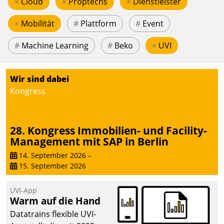
×
Cloud
×
Proptechs
×
Dienstleister
×
Mobilität
#
Plattform
#
Event
#
Machine Learning
#
Beko
×
UVI
Wir sind dabei
Kongress
28. Kongress Immobilien- und Facility-
Management mit SAP in Berlin
14. September 2026
–
15. September 2026
UVI-App
Warm auf die Hand
Datatrains flexible UVI-