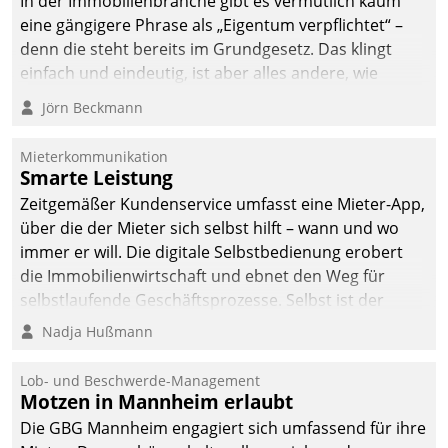
In der Immobilienbranche gibt es vermutlich kaum
von AktivBo und
eine gängigere Phrase als „Eigentum verpflichtet“ –
Datatrain ermöglicht
denn die steht bereits im Grundgesetz. Das klingt
automatisiert ausgelöste,
einfach und eindeutig, ist aber alles andere, wie
zielgerichtete
Branchenbeschäftigte wissen. Denn mit der
Mieterbefragungen – eine
Jörn Beckmann
Verantwortung folgen Verpflichtungen.
starke Grundlage für
intelligente,
Mieterkommunikation
datengestützte
Smarte Leistung
Entscheidungen.
Zeitgemäßer Kundenservice umfasst eine Mieter-App,
über die der Mieter sich selbst hilft – wann und wo
immer er will. Die digitale Selbstbedienung erobert
die Immobilienwirtschaft und ebnet den Weg für
selbstlaufende Geschäftsprozesse. Selbst ist der
Kunde und smart der Serviceanbieter.
Nadja Hußmann
Lob- und Beschwerde-Management
Motzen in Mannheim erlaubt
Die GBG Mannheim engagiert sich umfassend für ihre