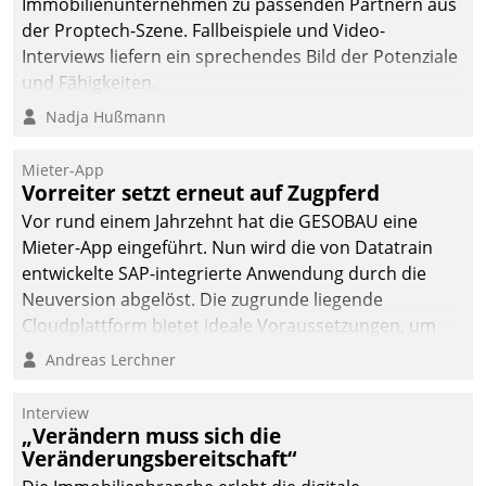
Immobilienunternehmen zu passenden Partnern aus
der Proptech-Szene. Fallbeispiele und Video-
Interviews liefern ein sprechendes Bild der Potenziale
und Fähigkeiten.
Nadja Hußmann
Mieter-App
Vorreiter setzt erneut auf Zugpferd
Vor rund einem Jahrzehnt hat die GESOBAU eine
Mieter-App eingeführt. Nun wird die von Datatrain
entwickelte SAP-integrierte Anwendung durch die
Neuversion abgelöst. Die zugrunde liegende
Cloudplattform bietet ideale Voraussetzungen, um
die Funktionalität der App zu erweitern und weitere
Andreas Lerchner
innovative Apps, auch von Drittanbietern, in SAP zu
integrieren.
Interview
„Verändern muss sich die
Veränderungsbereitschaft“