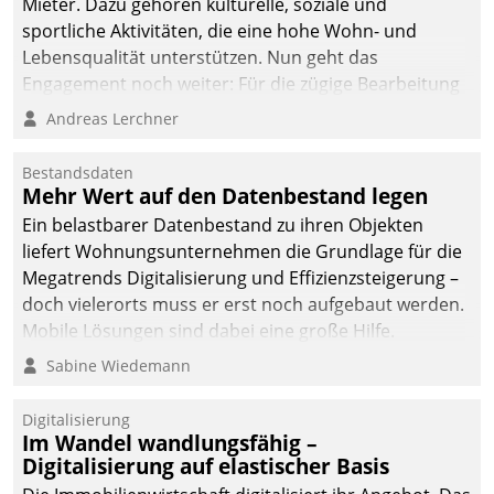
Mieter. Dazu gehören kulturelle, soziale und
sportliche Aktivitäten, die eine hohe Wohn- und
Lebensqualität unterstützen. Nun geht das
Engagement noch weiter: Für die zügige Bearbeitung
von Beschwerden – oder Lob – richtet das
Andreas Lerchner
Unternehmen mit Datatrains Applikation fürs Lob-
und Beschwerde-Management einen eigenen Kanal
Bestandsdaten
ein.
Mehr Wert auf den Datenbestand legen
Ein belastbarer Datenbestand zu ihren Objekten
liefert Wohnungsunternehmen die Grundlage für die
Megatrends Digitalisierung und Effizienzsteigerung –
doch vielerorts muss er erst noch aufgebaut werden.
Mobile Lösungen sind dabei eine große Hilfe.
Sabine Wiedemann
Digitalisierung
Im Wandel wandlungsfähig –
Digitalisierung auf elastischer Basis