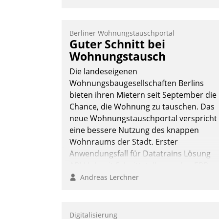
Kanal ein.
Berliner Wohnungstauschportal
Guter Schnitt bei
Wohnungstausch
Die landeseigenen
Wohnungsbaugesellschaften Berlins
bieten ihren Mietern seit September die
Chance, die Wohnung zu tauschen. Das
neue Wohnungstauschportal verspricht
eine bessere Nutzung des knappen
Wohnraums der Stadt. Erster
Anwendungsfall für Datatrains Lösung
API-Hub mit Schnittstellen zu den ERP-
Systemen der Unternehmen.
Andreas Lerchner
Digitalisierung