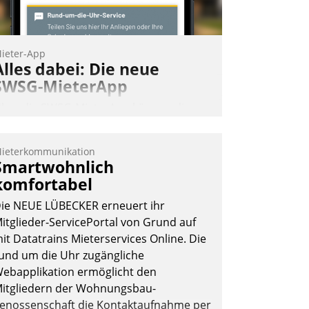
ieter-App
Alles dabei: Die neue
SWSG-MieterApp
ber die SWSG-MieterApp können die
ehr als 50.000 Mieter mit ihrem
ohnungsunternehmen kommunizieren,
ieterkommunikation
uf dem Laufenden bleiben, Daten
Smartwohnlich
insehen und ändern oder
komfortabel
chadensmeldungen abgeben – rund um
ie NEUE LÜBECKER erneuert ihr
ie Uhr.
itglieder-ServicePortal von Grund auf
it Datatrains Mieterservices Online. Die
und um die Uhr zugängliche
Andreas Lerchner
ebapplikation ermöglicht den
itgliedern der Wohnungs­bau­
enossenschaft die Kontaktaufnahme per