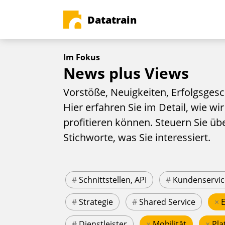
Datatrain
Im Fokus
News plus Views
Vorstöße, Neuigkeiten, Erfolgsgesc
Hier erfahren Sie im Detail, wie wir
profitieren können. Steuern Sie üb
Stichworte, was Sie interessiert.
#
Schnittstellen, API
#
Kundenservic
#
Strategie
#
Shared Service
×
#
Dienstleister
×
Mobilität
×
Pla