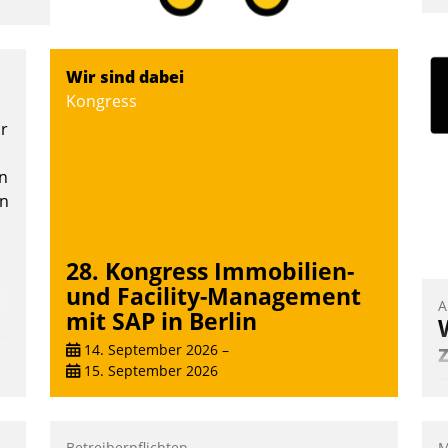
I
a
V
Wir sind dabei
D
Kongress
N
or
n
en
28. Kongress Immobilien-
und Facility-Management
A
mit SAP in Berlin
14. September 2026
–
15. September 2026
B
A
e
Betreiberpflichten
M