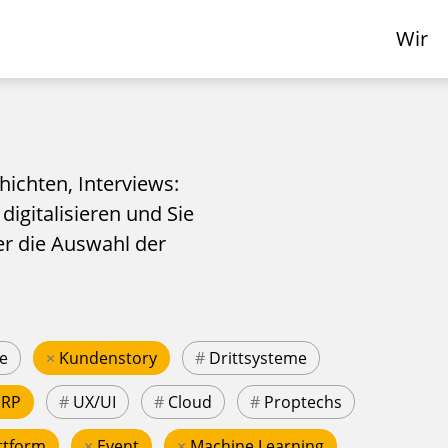
Wir
hichten, Interviews:
 digitalisieren und Sie
er die Auswahl der
e
×
Kundenstory
#
Drittsysteme
ERP
#
UX/UI
#
Cloud
#
Proptechs
ttform
×
Event
×
Machine Learning