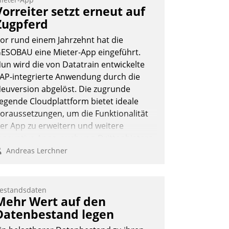
eilnehmer kurzweilige Einblicke in
Vorreiter setzt erneut auf
nnovative Cloud-Strategien und -
Zugpferd
ösungen mit hohem Zukunftspotenzial.
or rund einem Jahrzehnt hat die
ESOBAU eine Mieter-App eingeführt.
un wird die von Datatrain entwickelte
AP-integrierte Anwendung durch die
Andreas Lerchner
euversion abgelöst. Die zugrunde
iegende Cloudplattform bietet ideale
oraussetzungen, um die Funktionalität
er App zu erweitern und weitere
nnovative Apps, auch von Drittanbietern,
n SAP zu integrieren.
Andreas Lerchner
estandsdaten
Mehr Wert auf den
Datenbestand legen