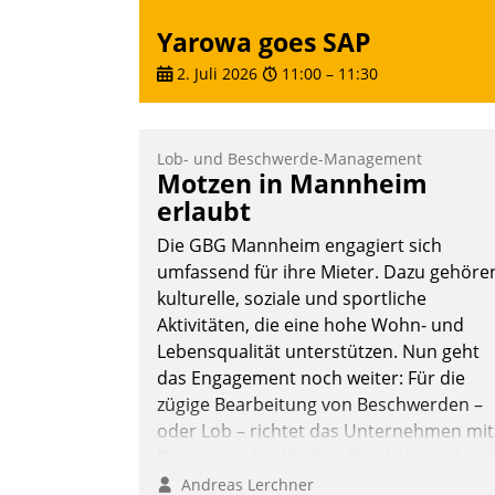
Yarowa goes SAP
2. Juli 2026
11:00
–
11:30
Lob- und Beschwerde-Management
Motzen in Mannheim
erlaubt
Die GBG Mannheim engagiert sich
umfassend für ihre Mieter. Dazu gehöre
kulturelle, soziale und sportliche
Aktivitäten, die eine hohe Wohn- und
Lebensqualität unterstützen. Nun geht
das Engagement noch weiter: Für die
zügige Bearbeitung von Beschwerden –
oder Lob – richtet das Unternehmen mit
Datatrains Applikation fürs Lob- und
Beschwerde-Management einen eigene
Andreas Lerchner