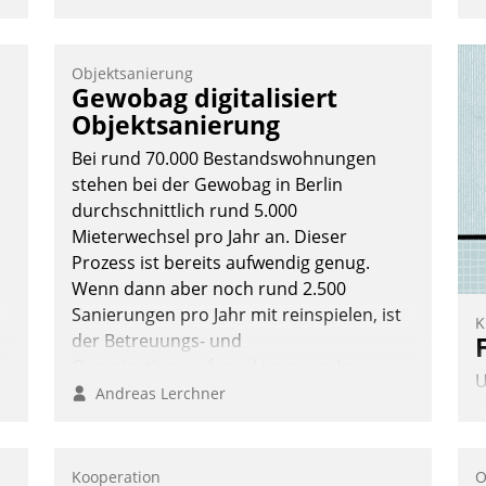
Objektsanierung
Gewobag digitalisiert
Objektsanierung
Bei rund 70.000 Bestandswohnungen
stehen bei der Gewobag in Berlin
durchschnittlich rund 5.000
Mieterwechsel pro Jahr an. Dieser
Prozess ist bereits aufwendig genug.
Wenn dann aber noch rund 2.500
Sanierungen pro Jahr mit reinspielen, ist
K
der Betreuungs- und
Organisationsaufwand immens. Im
U
Rahmen ihrer Digitalisierungsstrategie
Andreas Lerchner
s
hat das kommunale
A
Wohnungsbauunternehmen daher
v
gemeinsam mit der Berliner Datatrain
Kooperation
O
s