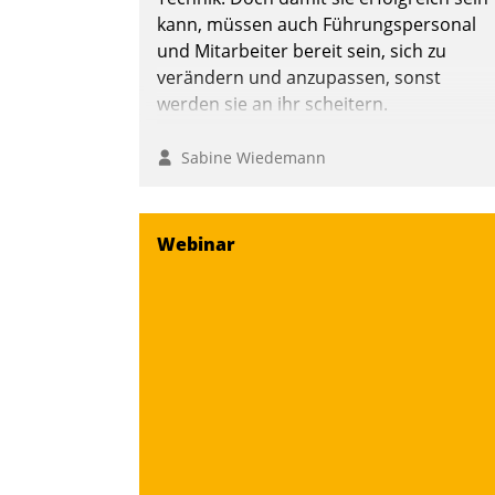
Nadja Hußmann
kann, müssen auch Führungspersonal
und Mitarbeiter bereit sein, sich zu
verändern und anzupassen, sonst
werden sie an ihr scheitern.
Sabine Wiedemann
Webinar