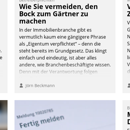
T
Wie Sie vermeiden, den
i
Bock zum Gärtner zu
L
machen
V
G
In der Immobilienbranche gibt es
N
vermutlich kaum eine gängigere Phrase
S
als „Eigentum verpflichtet“ – denn die
.
N
steht bereits im Grundgesetz. Das klingt
te
l
einfach und eindeutig, ist aber alles
V
andere, wie Branchenbeschäftigte wissen.
d
Denn mit der Verantwortung folgen
i
Verpflichtungen.
i
Jörn Beckmann
B