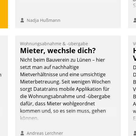
S
Nadja Hußmann
Wohnungsabnahme & -übergabe
V
Mieter, wechsle dich?
Nicht beim Bauverein zu Lünen – hier
setzt man auf nachhaltige
D
Mietverhältnisse und eine umsichtige
n
D
Mieterbetreuung. Seit wenigen Wochen
B
sorgt Datatrains mobile Applikation für
V
die Wohnungsabnahme und -übergabe
B
dafür, dass Mieter wohlgeordnet
A
kommen und, so es sein muss, gehen
w
können.
E
n
Andreas Lerchner