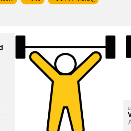
d
B
E