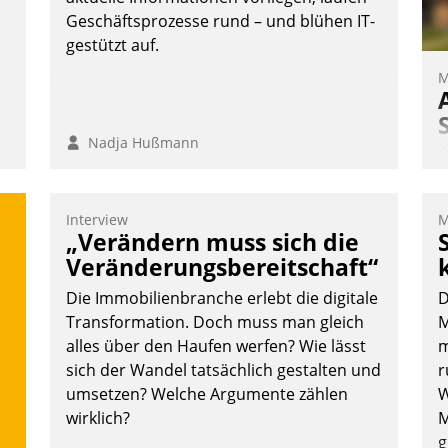
Andreas Lerchner
Geschäftsprozesse rund – und blühen IT-
gestützt auf.
M
Nadja Hußmann
Ü
m
W
Interview
M
a
„Verändern muss sich die
e
Veränderungsbereitschaft“
S
Die Immobilienbranche erlebt die digitale
D
d
Transformation. Doch muss man gleich
M
alles über den Haufen werfen? Wie lässt
m
sich der Wandel tatsächlich gestalten und
r
umsetzen? Welche Argumente zählen
W
wirklich?
M
g