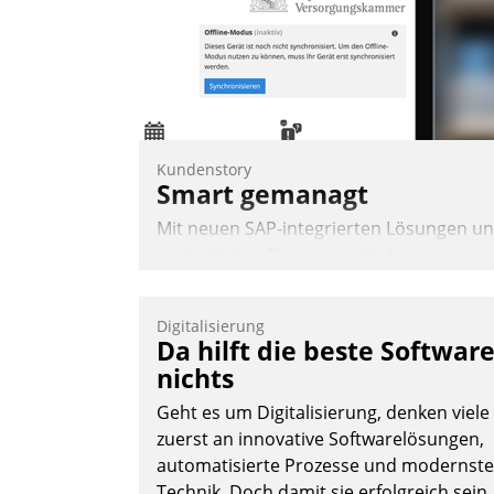
Kundenstory
Smart gemanagt
Mit neuen SAP-integrierten Lösungen u
einheitlichen Prozessen ist das
Immobilienmanagement der Bayerische
Versorgungskammer im Ressort
Digitalisierung
Kapitalanlage für künftige Aufgaben und
Da hilft die beste Softwar
Herausforderungen gerüstet.
nichts
Geht es um Digitalisierung, denken viele
zuerst an innovative Softwarelösungen,
automatisierte Prozesse und modernste
Technik. Doch damit sie erfolgreich sein