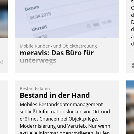
E
O
d
D
d
a
d
Mobile Kunden- und Objektbetreuung
meravis: Das Büro für
unterwegs
nd
Mehr Flexibilität, weniger Zeitaufwand
n
und eine einfache Bedienung - das
verspricht das aktuelle Cockpit für mobile
Bestandsdaten
Mitarbeiter von Datatrain. Die meravis
e
Bestand in der Hand
Wohnungsbau- und Immobilien GmbH
Mobiles Bestandsdatenmanagement
hat sich dabei für den Betrieb der Lösung
schließt Informationslücken vor Ort und
über die SAP Cloud Platform entschieden
eröffnet Chancen bei Objektpflege,
- als erstes Unternehmen am
Modernisierung und Vertrieb. Nur wenn
Wohnungsmarkt.
aktuelle Informationen vorliegen, laufen