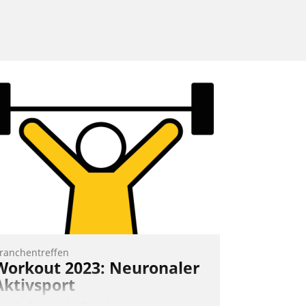
ranchentreffen
Workout 2023: Neuronaler
Aktivsport
rst lieferten die Speaker visionäre