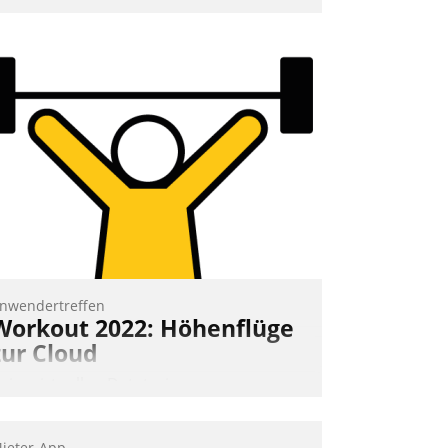
mpulse, dann wurden die Gäste selbst
ktiv und sammelten methodisch
ernetzungsideen fürs Quartier.
azwischen zeigte Datatrain, was es
eues zu bieten hat.
Nadja Hußmann
nwendertreffen
Workout 2022: Höhenflüge
zur Cloud
eim virtuellen Datatrain-
nwendertreffen am 27. April 2022
rhielten die Teilnehmerinnen und
ieter-App