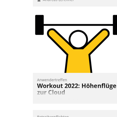
Anwendertreffen
Workout 2022: Höhenflüge
zur Cloud
Beim virtuellen Datatrain-
Anwendertreffen am 27. April 2022
erhielten die Teilnehmerinnen und
Betreiberpflichten