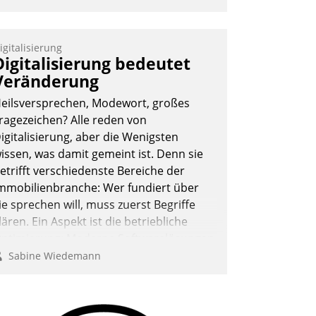
igitalisierung
Digitalisierung bedeutet
Veränderung
eilsversprechen, Modewort, großes
ragezeichen? Alle reden von
igitalisierung, aber die Wenigsten
issen, was damit gemeint ist. Denn sie
etrifft verschiedenste Bereiche der
mmobilienbranche: Wer fundiert über
ie sprechen will, muss zuerst Begriffe
lären. Ein Aspekt ist die betriebliche
ptimierung: Moderne Softwarelösungen
rmöglichen große Einsparungen durch
Sabine Wiedemann
ptimierte und automatisierte Prozesse.
och man darf nicht zu viel erwarten:
llein mit der Einführung einer neuen