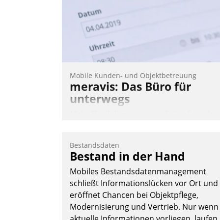
Mobile Kunden- und Objektbetreuung
meravis: Das Büro für
unterwegs
Mehr Flexibilität, weniger Zeitaufwand
und eine einfache Bedienung - das
verspricht das aktuelle Cockpit für mobil
Bestandsdaten
Mitarbeiter von Datatrain. Die meravis
Bestand in der Hand
Wohnungsbau- und Immobilien GmbH
Mobiles Bestandsdatenmanagement
hat sich dabei für den Betrieb der Lösun
schließt Informationslücken vor Ort und
über die SAP Cloud Platform entschiede
eröffnet Chancen bei Objektpflege,
- als erstes Unternehmen am
Modernisierung und Vertrieb. Nur wenn
Wohnungsmarkt.
aktuelle Informationen vorliegen, laufen