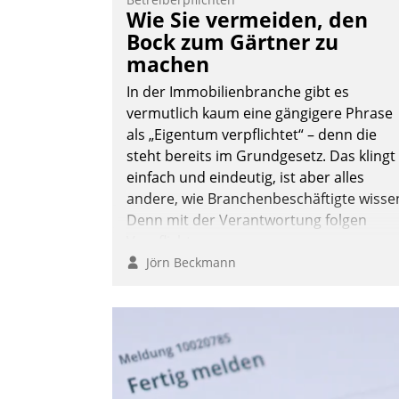
Teilnehmer kurzweilige Einblicke in
Wie Sie vermeiden, den
innovative Cloud-Strategien und -
Bock zum Gärtner zu
Lösungen mit hohem Zukunftspotenzial.
machen
In der Immobilienbranche gibt es
vermutlich kaum eine gängigere Phrase
als „Eigentum verpflichtet“ – denn die
Andreas Lerchner
steht bereits im Grundgesetz. Das klingt
einfach und eindeutig, ist aber alles
andere, wie Branchenbeschäftigte wisse
Denn mit der Verantwortung folgen
Verpflichtungen.
Jörn Beckmann