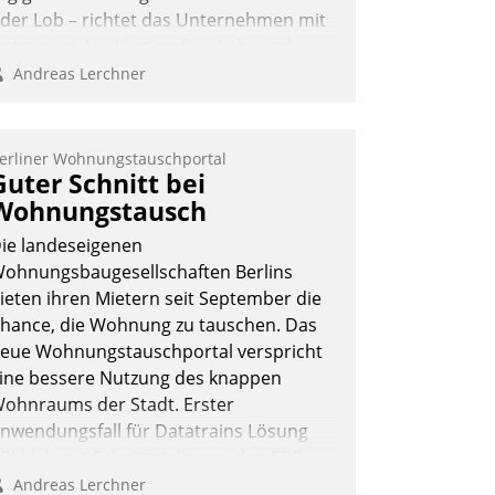
der Lob – richtet das Unternehmen mit
atatrains Applikation fürs Lob- und
eschwerde-Management einen eigenen
Andreas Lerchner
anal ein.
erliner Wohnungstauschportal
Guter Schnitt bei
Wohnungstausch
ie landeseigenen
ohnungsbaugesellschaften Berlins
ieten ihren Mietern seit September die
hance, die Wohnung zu tauschen. Das
eue Wohnungstauschportal verspricht
ine bessere Nutzung des knappen
ohnraums der Stadt. Erster
nwendungsfall für Datatrains Lösung
PI-Hub mit Schnittstellen zu den ERP-
ystemen der Unternehmen.
Andreas Lerchner