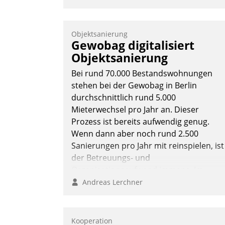
Objektsanierung
Gewobag digitalisiert
Objektsanierung
Bei rund 70.000 Bestandswohnungen
stehen bei der Gewobag in Berlin
durchschnittlich rund 5.000
Mieterwechsel pro Jahr an. Dieser
Prozess ist bereits aufwendig genug.
Wenn dann aber noch rund 2.500
Sanierungen pro Jahr mit reinspielen, ist
der Betreuungs- und
Organisationsaufwand immens. Im
Rahmen ihrer Digitalisierungsstrategie
Andreas Lerchner
hat das kommunale
Wohnungsbauunternehmen daher
gemeinsam mit der Berliner Datatrain
Kooperation