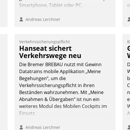
Smartphone, Tablet oder PC.
o
D
B
Andreas Lerchner
K
Verkehrssicherungspflicht
B
Hanseat sichert
Verkehrswege neu
Die Bremer BREBAU nutzt mit Gewinn
D
Datatrains mobile Applikation „Meine
W
Begehungen“, um die
b
Verkehrssicherungspflicht in ihren
C
Beständen wahrzunehmen. Mit „Meine
n
Abnahmen & Übergaben“ ist nun ein
e
weiteres Modul des Mobilen Cockpits im
W
Einsatz.
A
A
S
Andreas Lerchner