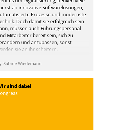
eht es um Digitalisierung, denken viele
uerst an innovative Softwarelösungen,
utomatisierte Prozesse und modernste
echnik. Doch damit sie erfolgreich sein
Nadja Hußmann
ann, müssen auch Führungspersonal
nd Mitarbeiter bereit sein, sich zu
erändern und anzupassen, sonst
erden sie an ihr scheitern.
Sabine Wiedemann
ir sind dabei
ongress