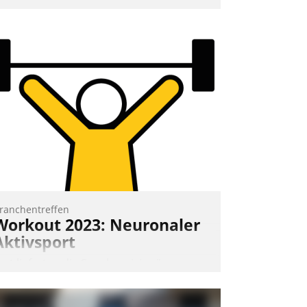
nd 7. Mai Datatrains Netzwerk-Event im
unden- und Partnerkreis statt. Zentrale
rage: Wie lassen sich Mammutprojekte
eistern und Workloads wuppen – bei
unehmend anspruchsvollen Aufgaben
nd abnehmendem Nachwuchs?
Nadja Hußmann
ranchentreffen
Workout 2023: Neuronaler
Aktivsport
rst lieferten die Speaker visionäre
mpulse, dann wurden die Gäste selbst
ktiv und sammelten methodisch