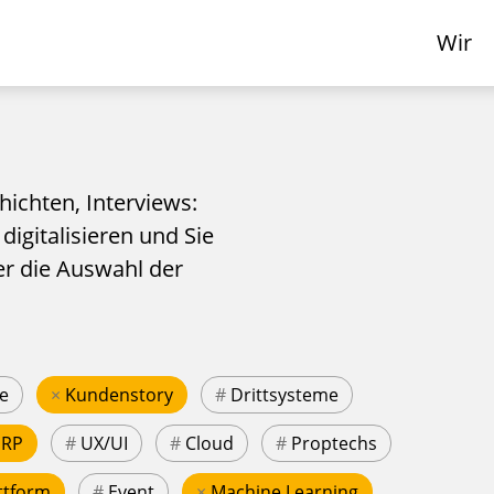
Wir
hichten, Interviews:
 digitalisieren und Sie
er die Auswahl der
e
×
Kundenstory
#
Drittsysteme
ERP
#
UX/UI
#
Cloud
#
Proptechs
ttform
#
Event
×
Machine Learning