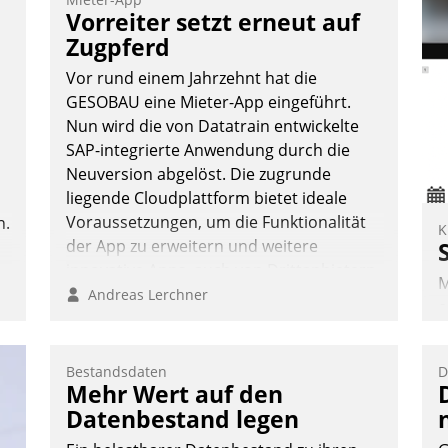
V
Vorreiter setzt erneut auf
D
Zugpferd
N
Vor rund einem Jahrzehnt hat die
GESOBAU eine Mieter-App eingeführt.
Nun wird die von Datatrain entwickelte
SAP-integrierte Anwendung durch die
Neuversion abgelöst. Die zugrunde
liegende Cloudplattform bietet ideale
Voraussetzungen, um die Funktionalität
n.
K
der App zu erweitern und weitere
innovative Apps, auch von Drittanbietern,
M
in SAP zu integrieren.
Andreas Lerchner
e
I
V
Bestandsdaten
D
K
Mehr Wert auf den
H
Datenbestand legen