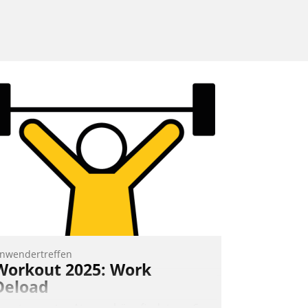
nwendertreffen
Workout 2025: Work
Deload
n entspannter Atmosphäre findet am 6.