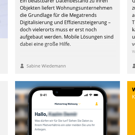
Ein belastbarer Datenbestand zu ihren
G
Objekten liefert Wohnungsunternehmen
z
die Grundlage für die Megatrends
a
Digitalisierung und Effizienzsteigerung –
T
doch vielerorts muss er erst noch
k
aufgebaut werden. Mobile Lösungen sind
u
dabei eine große Hilfe.
v
w
Sabine Wiedemann
e
W
K
g
n