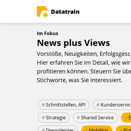
Datatrain
Im Fokus
News plus Views
Vorstöße, Neuigkeiten, Erfolgsgesc
Hier erfahren Sie im Detail, wie wir
profitieren können. Steuern Sie üb
Stichworte, was Sie interessiert.
#
Schnittstellen, API
#
Kundenservic
#
Strategie
#
Shared Service
×
#
Dienstleister
×
Mobilität
×
Pla