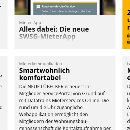
-
Mieter-App
Alles dabei: Die neue
SWSG-MieterApp
Über die SWSG-MieterApp können die
mehr als 50.000 Mieter mit ihrem
Wohnungsunternehmen kommunizieren,
Mieterkommunikation
L
auf dem Laufenden bleiben, Daten
Smartwohnlich
einsehen und ändern oder
“
komfortabel
Schadensmeldungen abgeben – rund um
e
Die NEUE LÜBECKER erneuert ihr
D
die Uhr.
Mitglieder-ServicePortal von Grund auf
u
mit Datatrains Mieterservices Online. Die
k
nd
rund um die Uhr zugängliche
A
Andreas Lerchner
Webapplikation ermöglicht den
L
Mitgliedern der Wohnungs­bau­
d
genossenschaft die Kontaktaufnahme per
z