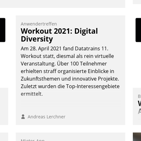
u
K
F
Anwendertreffen
Workout 2021: Digital
m
Diversity
z
u
Am 28. April 2021 fand Datatrains 11.
Workout statt, diesmal als rein virtuelle
Veranstaltung. Über 100 Teilnehmer
erhielten straff organisierte Einblicke in
Zukunftsthemen und innovative Projekte.
Zuletzt wurden die Top-Interessengebiete
ermittelt.
B
Andreas Lerchner
E
I
a
Mieter-App