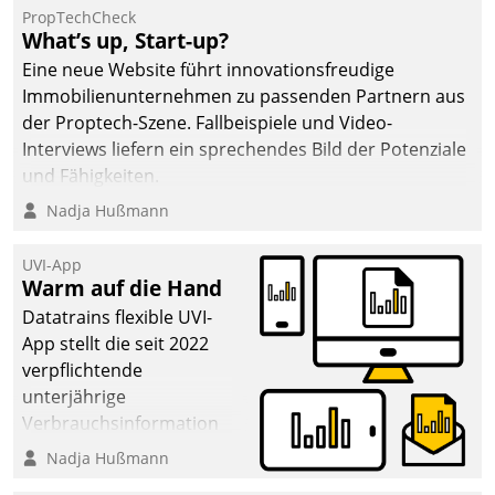
PropTechCheck
What’s up, Start-up?
Eine neue Website führt innovationsfreudige
Immobilienunternehmen zu passenden Partnern aus
der Proptech-Szene. Fallbeispiele und Video-
Interviews liefern ein sprechendes Bild der Potenziale
und Fähigkeiten.
Nadja Hußmann
UVI-App
Warm auf die Hand
Datatrains flexible UVI-
App stellt die seit 2022
verpflichtende
unterjährige
Verbrauchsinformation
schnell, zuverlässig und
Nadja Hußmann
leicht bekömmlich bereit: