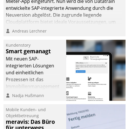
Mieter-App eingeführt. Nun wird die von Datatrain
entwickelte SAP-integrierte Anwendung durch die
Neuversion abgelöst. Die zugrunde liegende
Cloudplattform bietet ideale Voraussetzungen, um
die Funktionalität der App zu erweitern und weitere
Andreas Lerchner
innovative Apps, auch von Drittanbietern, in SAP zu
integrieren.
Kundenstory
Smart gemanagt
Mit neuen SAP-
integrierten Lösungen
und einheitlichen
Prozessen ist das
Immobilienmanagement
der Bayerischen
Nadja Hußmann
Versorgungskammer im
Ressort Kapitalanlage für
Mobile Kunden- und
künftige Aufgaben und
Objektbetreuung
meravis: Das Büro
Herausforderungen
für unterwegs
gerüstet.