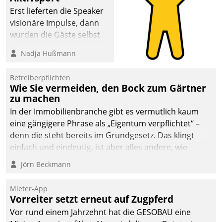
Erst lieferten die Speaker
visionäre Impulse, dann
wurden die Gäste selbst
aktiv und sammelten
Nadja Hußmann
methodisch
Vernetzungsideen fürs
Betreiberpflichten
Quartier. Dazwischen
Wie Sie vermeiden, den Bock zum Gärtner
zeigte Datatrain, was es
zu machen
Neues zu bieten hat.
In der Immobilienbranche gibt es vermutlich kaum
eine gängigere Phrase als „Eigentum verpflichtet“ –
denn die steht bereits im Grundgesetz. Das klingt
einfach und eindeutig, ist aber alles andere, wie
Branchenbeschäftigte wissen. Denn mit der
Jörn Beckmann
Verantwortung folgen Verpflichtungen.
Mieter-App
Vorreiter setzt erneut auf Zugpferd
Vor rund einem Jahrzehnt hat die GESOBAU eine