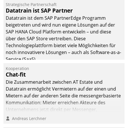
befolgt werden.
Strategische Partnerschaft
Datatrain ist SAP Partner
Datatrain ist dem SAP PartnerEdge Programm
beigetreten und wird nun eigene Lösungen auf der
SAP HANA Cloud Platform entwickeln – und diese
über den SAP Store vertreiben. Diese
Technologieplattform bietet viele Möglichkeiten für
noch innovativere Lösungen – auch als Software-as-a-
Service (SaaS).
Kooperation
Chat-fit
Die Zusammenarbeit zwischen AT Estate und
Datatrain ermöglicht Vermietern auf der einen und
Mietern auf der anderen Seite die messengerbasierte
Kommunikation: Mieter erreichen Akteure des
Unternehmens jetzt direkt per Messenger,
Mitarbeiter oder Dienstleister empfangen oder
Andreas Lerchner
versenden die Nachrichten via Cockpit.