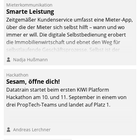
Die monatlichen
Mieterkommunikation
Mitteilungen zum
Smarte Leistung
Heizungs- und
Zeitgemäßer Kundenservice umfasst eine Mieter-App,
Wasserverbrauch gehen
über die der Mieter sich selbst hilft – wann und wo
automatisiert, vollständig
immer er will. Die digitale Selbstbedienung erobert
und auf Wunsch über
die Immobilienwirtschaft und ebnet den Weg für
mehrere zuvor
selbstlaufende Geschäftsprozesse. Selbst ist der
festgelegte
Kunde und smart der Serviceanbieter.
Nadja Hußmann
Kommunikationswege bei
den Empfängern ein.
Hackathon
Sesam, öffne dich!
Datatrain startet beim ersten KIWI Platform
Hackathon am 10. und 11. September in einem von
drei PropTech-Teams und landet auf Platz 1.
Andreas Lerchner