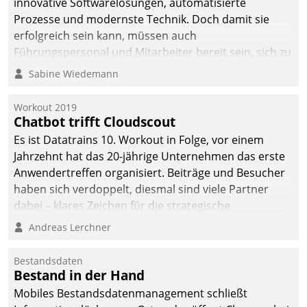
innovative Softwarelösungen, automatisierte
Prozesse und modernste Technik. Doch damit sie
erfolgreich sein kann, müssen auch
Führungspersonal und Mitarbeiter bereit sein, sich zu
verändern und anzupassen, sonst werden sie an ihr
Sabine Wiedemann
scheitern.
Workout 2019
Chatbot trifft Cloudscout
Es ist Datatrains 10. Workout in Folge, vor einem
Jahrzehnt hat das 20-jährige Unternehmen das erste
Anwendertreffen organisiert. Beiträge und Besucher
haben sich verdoppelt, diesmal sind viele Partner
dabei – klares Zeichen für die strategische
Fokussierung auf den Kunden.
Andreas Lerchner
Bestandsdaten
Bestand in der Hand
Mobiles Bestandsdatenmanagement schließt