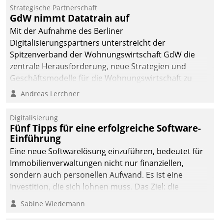
Strategische Partnerschaft
GdW nimmt Datatrain auf
Mit der Aufnahme des Berliner
Digitalisierungspartners unterstreicht der
Spitzenverband der Wohnungswirtschaft GdW die
zentrale Herausforderung, neue Strategien und
Geschäftsmodelle für die Wohnungswirtschaft zu
entwickeln.
Andreas Lerchner
Digitalisierung
Fünf Tipps für eine erfolgreiche Software-
Einführung
Eine neue Softwarelösung einzuführen, bedeutet für
Immobilienverwaltungen nicht nur finanziellen,
sondern auch personellen Aufwand. Es ist eine
Investition, die sich lohnen muss. Das Ziel: die
nachhaltige Optimierung der Geschäftsabläufe. Damit
Sabine Wiedemann
dieses Ziel erreicht wird, sollten einige Grundregeln