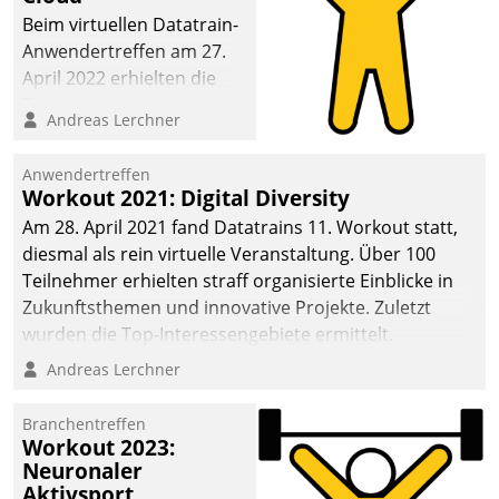
anspruchsvollen
Beim virtuellen Datatrain-
Aufgaben und
Anwendertreffen am 27.
abnehmendem
April 2022 erhielten die
Nachwuchs?
Teilnehmerinnen und
Andreas Lerchner
Teilnehmer kurzweilige
Einblicke in innovative
Anwendertreffen
Cloud-Strategien und -
Workout 2021: Digital Diversity
Lösungen mit hohem
Am 28. April 2021 fand Datatrains 11. Workout statt,
Zukunftspotenzial.
diesmal als rein virtuelle Veranstaltung. Über 100
Teilnehmer erhielten straff organisierte Einblicke in
Zukunftsthemen und innovative Projekte. Zuletzt
wurden die Top-Interessengebiete ermittelt.
Andreas Lerchner
Branchentreffen
Workout 2023:
Neuronaler
Aktivsport