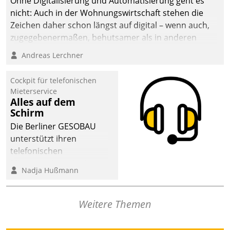
Ohne Digitalisierung und Automatisierung geht es
die Bereitschaft, sich zu überprüfen, zu hinterfragen
nicht: Auch in der Wohnungswirtschaft stehen die
und zu verändern.
Zeichen daher schon längst auf digital – wenn auch,
zugegebenermaßen, behutsamer als in anderen
Branchen.
Andreas Lerchner
Cockpit für telefonischen
Mieterservice
Alles auf dem
Schirm
Die Berliner GESOBAU
unterstützt ihren
telefonischen
Mieterservice mit einem
Nadja Hußmann
digitalen Cockpit, das
situationsbezogen
passende Fragen und
Weitere Themen
Schlagworte auswirft.
Eine intuitive