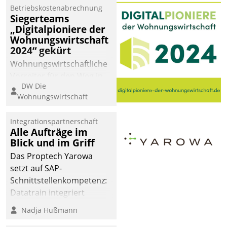
Betriebskostenabrechnung
Siegerteams
„Digitalpioniere der
Wohnungswirtschaft
2024“ gekürt
Wohnungswirtschaftliche
Vorreiter für den Weg in
DW Die
eine digitale Zukunft zu
Wohnungswirtschaft
finden, ist das Ziel des
Awards „Digitalpioniere
Integrationspartnerschaft
der
Alle Aufträge im
Wohnungswirtschaft“.
Blick und im Griff
Bewerben können sich
Das Proptech Yarowa
dafür ein Team
setzt auf SAP-
bestehend aus
Schnittstellenkompetenz:
Wohnungsunternehmen
Datatrain integriert
und PropTech.
Yarowas Portal zur
Nadja Hußmann
Vergabe und Verwaltung