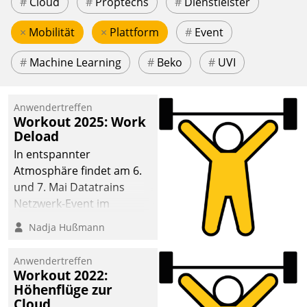
#
Cloud
#
Proptechs
#
Dienstleister
×
Mobilität
×
Plattform
#
Event
#
Machine Learning
#
Beko
#
UVI
Anwendertreffen
Workout 2025: Work
Deload
In entspannter
Atmosphäre findet am 6.
und 7. Mai Datatrains
Netzwerk-Event im
Kunden- und Partnerkreis
Nadja Hußmann
statt. Zentrale Frage: Wie
lassen sich
Anwendertreffen
Mammutprojekte
Workout 2022:
meistern und Workloads
Höhenflüge zur
Cloud
wuppen – bei zunehmend