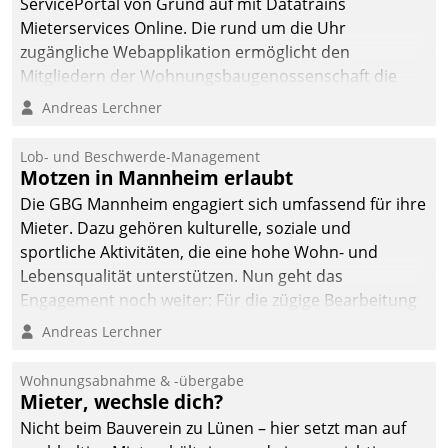
ServicePortal von Grund auf mit Datatrains
Mieterservices Online. Die rund um die Uhr
zugängliche Webapplikation ermöglicht den
Mitgliedern der Wohnungs­bau­genossenschaft die
Kontaktaufnahme per Smartphone, Tablet oder PC.
Andreas Lerchner
Lob- und Beschwerde-Management
Motzen in Mannheim erlaubt
Die GBG Mannheim engagiert sich umfassend für ihre
Mieter. Dazu gehören kulturelle, soziale und
sportliche Aktivitäten, die eine hohe Wohn- und
Lebensqualität unterstützen. Nun geht das
Engagement noch weiter: Für die zügige Bearbeitung
von Beschwerden – oder Lob – richtet das
Andreas Lerchner
Unternehmen mit Datatrains Applikation fürs Lob-
und Beschwerde-Management einen eigenen Kanal
Wohnungsabnahme & -übergabe
ein.
Mieter, wechsle dich?
Nicht beim Bauverein zu Lünen – hier setzt man auf