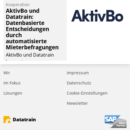
von Aufträgen der
Kooperation
operativen
AktivBo und
Instandhaltung in die
Datatrain:
Datenbasierte
SAP-Systemlandschaft
Entscheidungen
deutscher
durch
Wohnungsunternehmen
automatisierte
– und beschleunigt damit
Mieterbefragungen
den Weg vom
AktivBo und Datatrain
Mieteranliegen zum
kooperieren –
Dienstleisterauftrag.
Immobilienunternehmen
Wir
Impressum
profitieren: Die nahtlose
Integration der Lösungen
Im Fokus
Datenschutz
von AktivBo und
Lösungen
Cookie-Einstellungen
Datatrain ermöglicht
Newsletter
automatisiert ausgelöste,
zielgerichtete
Mieterbefragungen – eine
Datatrain
starke Grundlage für