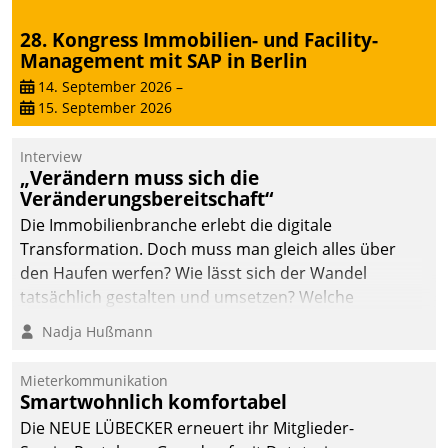
abgeben – rund um die
28. Kongress Immobilien- und Facility-
Uhr.
Management mit SAP in Berlin
14. September 2026
–
15. September 2026
Interview
„Verändern muss sich die
Veränderungsbereitschaft“
Die Immobilienbranche erlebt die digitale
Transformation. Doch muss man gleich alles über
den Haufen werfen? Wie lässt sich der Wandel
tatsächlich gestalten und umsetzen? Welche
Argumente zählen wirklich?
Nadja Hußmann
Mieterkommunikation
Smartwohnlich komfortabel
Die NEUE LÜBECKER erneuert ihr Mitglieder-