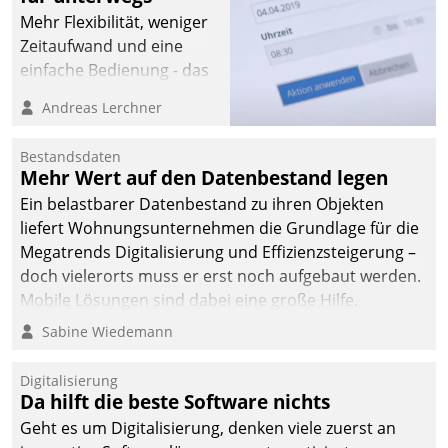
Mehr Flexibilität, weniger
Zeitaufwand und eine
einfache Bedienung - das
verspricht das aktuelle
Andreas Lerchner
Cockpit für mobile
Mitarbeiter von
Bestandsdaten
Datatrain. Die meravis
Mehr Wert auf den Datenbestand legen
Wohnungsbau- und
Ein belastbarer Datenbestand zu ihren Objekten
Immobilien GmbH hat
liefert Wohnungsunternehmen die Grundlage für die
sich dabei für den Betrieb
Megatrends Digitalisierung und Effizienzsteigerung –
der Lösung über die SAP
doch vielerorts muss er erst noch aufgebaut werden.
Cloud Platform
Mobile Lösungen sind dabei eine große Hilfe.
entschieden - als erstes
Sabine Wiedemann
Unternehmen am
Wohnungsmarkt.
Digitalisierung
Da hilft die beste Software nichts
Geht es um Digitalisierung, denken viele zuerst an