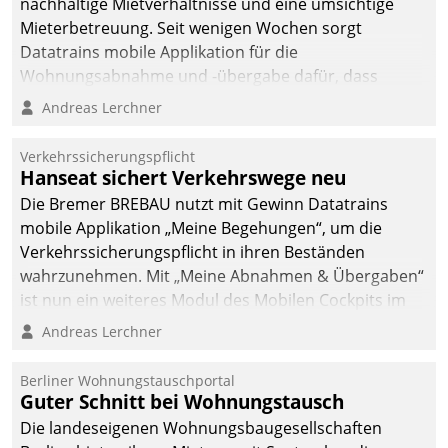
nachhaltige Mietverhältnisse und eine umsichtige
Mieterbetreuung. Seit wenigen Wochen sorgt
Datatrains mobile Applikation für die
Wohnungsabnahme und -übergabe dafür, dass
Mieter wohlgeordnet kommen und, so es sein muss,
Andreas Lerchner
gehen können.
Verkehrssicherungspflicht
Hanseat sichert Verkehrswege neu
Die Bremer BREBAU nutzt mit Gewinn Datatrains
mobile Applikation „Meine Begehungen“, um die
Verkehrssicherungspflicht in ihren Beständen
wahrzunehmen. Mit „Meine Abnahmen & Übergaben“
ist nun ein weiteres Modul des Mobilen Cockpits im
Einsatz.
Andreas Lerchner
Berliner Wohnungstauschportal
Guter Schnitt bei Wohnungstausch
Die landeseigenen Wohnungsbaugesellschaften