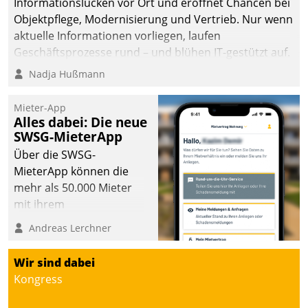
Informationslücken vor Ort und eröffnet Chancen bei
Objektpflege, Modernisierung und Vertrieb. Nur wenn
aktuelle Informationen vorliegen, laufen
Geschäftsprozesse rund – und blühen IT-gestützt auf.
Nadja Hußmann
Mieter-App
Alles dabei: Die neue
SWSG-MieterApp
Über die SWSG-
MieterApp können die
mehr als 50.000 Mieter
mit ihrem
Wohnungsunternehmen
Andreas Lerchner
kommunizieren, auf dem
Laufenden bleiben, Daten
Wir sind dabei
einsehen und ändern
Kongress
oder
Schadensmeldungen