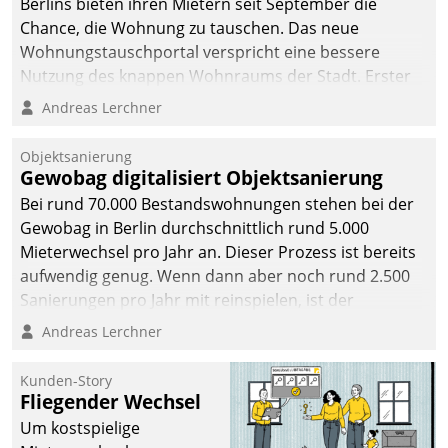
Berlins bieten ihren Mietern seit September die
Chance, die Wohnung zu tauschen. Das neue
Wohnungstauschportal verspricht eine bessere
Nutzung des knappen Wohnraums der Stadt. Erster
Anwendungsfall für Datatrains Lösung API-Hub mit
Andreas Lerchner
Schnittstellen zu den ERP-Systemen der
Unternehmen.
Objektsanierung
Gewobag digitalisiert Objektsanierung
Bei rund 70.000 Bestandswohnungen stehen bei der
Gewobag in Berlin durchschnittlich rund 5.000
Mieterwechsel pro Jahr an. Dieser Prozess ist bereits
aufwendig genug. Wenn dann aber noch rund 2.500
Sanierungen pro Jahr mit reinspielen, ist der
Betreuungs- und Organisationsaufwand immens. Im
Andreas Lerchner
Rahmen ihrer Digitalisierungsstrategie hat das
kommunale Wohnungsbauunternehmen daher
Kunden-Story
gemeinsam mit der Berliner Datatrain GmbH den
Fliegender Wechsel
Teilprozess der Objektsanierung digitalisiert.
Um kostspielige