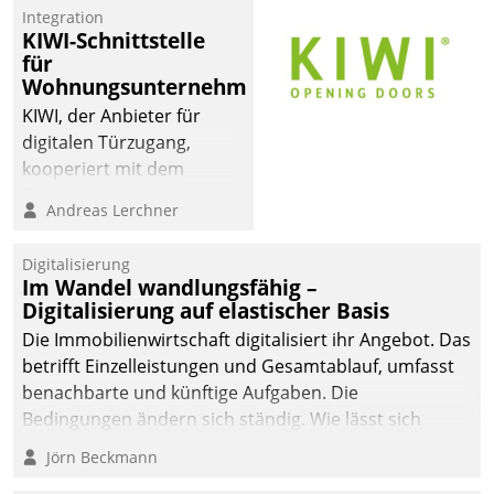
Integration
KIWI-Schnittstelle
für
Wohnungsunternehmen
KIWI, der Anbieter für
digitalen Türzugang,
kooperiert mit dem
Beratungs- und
Andreas Lerchner
Softwareentwicklungshaus
Datatrain.
Digitalisierung
Im Wandel wandlungsfähig –
Digitalisierung auf elastischer Basis
Die Immobilienwirtschaft digitalisiert ihr Angebot. Das
betrifft Einzelleistungen und Gesamtablauf, umfasst
benachbarte und künftige Aufgaben. Die
Bedingungen ändern sich ständig. Wie lässt sich
technisch die Kontrolle wahren und zugleich Freiraum
Jörn Beckmann
fürs Wachsen öffnen?