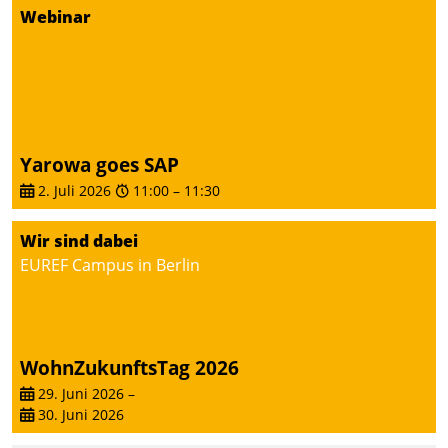
Dialogführung ermöglicht
Webinar
dem externen
Serviceteam, Anrufe von
Mietenden zügiger und
effizienter zu bearbeiten.
Yarowa goes SAP
2. Juli 2026
11:00
–
11:30
Wir sind dabei
EUREF Campus in Berlin
WohnZukunftsTag 2026
29. Juni 2026
–
30. Juni 2026