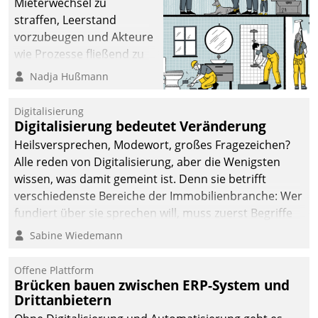
Mieterwechsel zu
straffen, Leerstand
vorzubeugen und Akteure
wie Prozesse fließend zu
vernetzen, nutzt die
Nadja Hußmann
Berliner Gewobag seit
Jahresbeginn eine
Digitalisierung
Überblick, Einsicht und
Digitalisierung bedeutet Veränderung
Eingriff bietende Lösung.
Heilsversprechen, Modewort, großes Fragezeichen?
Zur Entwicklung setzte
Alle reden von Digitalisierung, aber die Wenigsten
man auf
wissen, was damit gemeint ist. Denn sie betrifft
Cloudtechnologie,
verschiedenste Bereiche der Immobilienbranche: Wer
bewährte und Startup-
fundiert über sie sprechen will, muss zuerst Begriffe
Partner sowie erstmals
klären. Ein Aspekt ist die betriebliche Optimierung:
Sabine Wiedemann
agile Projektmethoden.
Moderne Softwarelösungen ermöglichen große
Einsparungen durch optimierte und automatisierte
Offene Plattform
Prozesse. Doch man darf nicht zu viel erwarten: Allein
Brücken bauen zwischen ERP-System und
Drittanbietern
mit der Einführung einer neuen Software ist es nicht
getan. Die Digitalisierung erfordert von Unternehmen