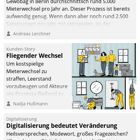
Gewobag in Berlin durchschnittlich rund 5.000
Mieterwechsel pro Jahr an. Dieser Prozess ist bereits
aufwendig genug. Wenn dann aber noch rund 2.500
Sanierungen pro Jahr mit reinspielen, ist der
Betreuungs- und Organisationsaufwand immens. Im
Andreas Lerchner
Rahmen ihrer Digitalisierungsstrategie hat das
kommunale Wohnungsbauunternehmen daher
Kunden-Story
gemeinsam mit der Berliner Datatrain GmbH den
Fliegender Wechsel
Teilprozess der Objektsanierung digitalisiert.
Um kostspielige
Mieterwechsel zu
straffen, Leerstand
vorzubeugen und Akteure
wie Prozesse fließend zu
vernetzen, nutzt die
Nadja Hußmann
Berliner Gewobag seit
Jahresbeginn eine
Digitalisierung
Überblick, Einsicht und
Digitalisierung bedeutet Veränderung
Eingriff bietende Lösung.
Heilsversprechen, Modewort, großes Fragezeichen?
Zur Entwicklung setzte