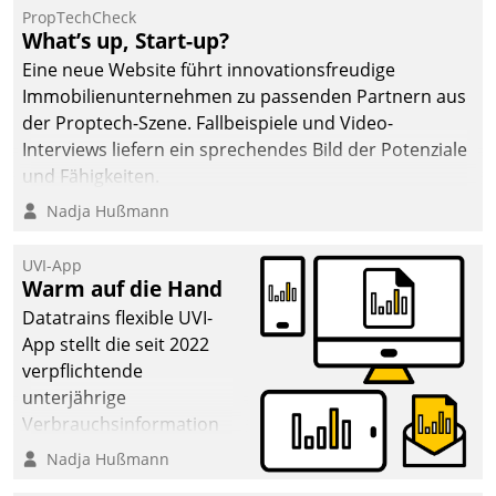
PropTechCheck
What’s up, Start-up?
Eine neue Website führt innovationsfreudige
Immobilienunternehmen zu passenden Partnern aus
der Proptech-Szene. Fallbeispiele und Video-
Interviews liefern ein sprechendes Bild der Potenziale
und Fähigkeiten.
Nadja Hußmann
UVI-App
Warm auf die Hand
Datatrains flexible UVI-
App stellt die seit 2022
verpflichtende
unterjährige
Verbrauchsinformation
schnell, zuverlässig und
Nadja Hußmann
leicht bekömmlich bereit: