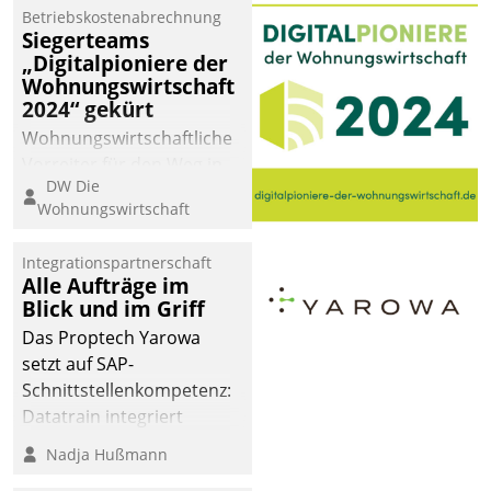
Betriebskostenabrechnung
Siegerteams
„Digitalpioniere der
Wohnungswirtschaft
2024“ gekürt
Wohnungswirtschaftliche
Vorreiter für den Weg in
DW Die
eine digitale Zukunft zu
Wohnungswirtschaft
finden, ist das Ziel des
Awards „Digitalpioniere
Integrationspartnerschaft
der
Alle Aufträge im
Wohnungswirtschaft“.
Blick und im Griff
Bewerben können sich
Das Proptech Yarowa
dafür ein Team
setzt auf SAP-
bestehend aus
Schnittstellenkompetenz:
Wohnungsunternehmen
Datatrain integriert
und PropTech.
Yarowas Portal zur
Nadja Hußmann
Vergabe und Verwaltung