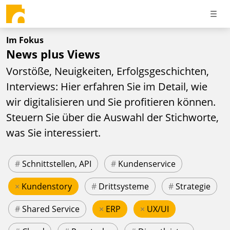
Im Fokus
News plus Views
Vorstöße, Neuigkeiten, Erfolgsgeschichten,
Interviews: Hier erfahren Sie im Detail, wie
wir digitalisieren und Sie profitieren können.
Steuern Sie über die Auswahl der Stichworte,
was Sie interessiert.
#
Schnittstellen, API
#
Kundenservice
×
Kundenstory
#
Drittsysteme
#
Strategie
#
Shared Service
×
ERP
×
UX/UI