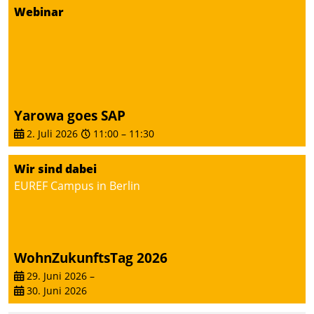
Dialogführung ermöglicht
Webinar
dem externen
Serviceteam, Anrufe von
Mietenden zügiger und
effizienter zu bearbeiten.
Yarowa goes SAP
2. Juli 2026
11:00
–
11:30
Wir sind dabei
EUREF Campus in Berlin
WohnZukunftsTag 2026
29. Juni 2026
–
30. Juni 2026