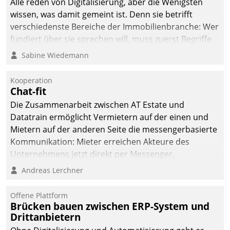
Alle reden von Digitalisierung, aber die Wenigsten
man auf
wissen, was damit gemeint ist. Denn sie betrifft
Cloudtechnologie,
verschiedenste Bereiche der Immobilienbranche: Wer
bewährte und Startup-
fundiert über sie sprechen will, muss zuerst Begriffe
Partner sowie erstmals
klären. Ein Aspekt ist die betriebliche Optimierung:
Sabine Wiedemann
agile Projektmethoden.
Moderne Softwarelösungen ermöglichen große
Einsparungen durch optimierte und automatisierte
Kooperation
Prozesse. Doch man darf nicht zu viel erwarten: Allein
Chat-fit
mit der Einführung einer neuen Software ist es nicht
Die Zusammenarbeit zwischen AT Estate und
getan. Die Digitalisierung erfordert von Unternehmen
Datatrain ermöglicht Vermietern auf der einen und
die Bereitschaft, sich zu überprüfen, zu hinterfragen
Mietern auf der anderen Seite die messengerbasierte
und zu verändern.
Kommunikation: Mieter erreichen Akteure des
Unternehmens jetzt direkt per Messenger,
Mitarbeiter oder Dienstleister empfangen oder
Andreas Lerchner
versenden die Nachrichten via Cockpit.
Offene Plattform
Brücken bauen zwischen ERP-System und
Drittanbietern