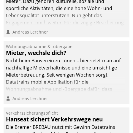
Mieter. Dazu gehören kulturelle, soziale und
sportliche Aktivitäten, die eine hohe Wohn- und
Lebensqualität unterstützen. Nun geht das
Engagement noch weiter: Für die zügige Bearbeitung
von Beschwerden – oder Lob – richtet das
Andreas Lerchner
Unternehmen mit Datatrains Applikation fürs Lob-
und Beschwerde-Management einen eigenen Kanal
Wohnungsabnahme & -übergabe
ein.
Mieter, wechsle dich?
Nicht beim Bauverein zu Lünen – hier setzt man auf
nachhaltige Mietverhältnisse und eine umsichtige
Mieterbetreuung. Seit wenigen Wochen sorgt
Datatrains mobile Applikation für die
Wohnungsabnahme und -übergabe dafür, dass
Mieter wohlgeordnet kommen und, so es sein muss,
Andreas Lerchner
gehen können.
Verkehrssicherungspflicht
Hanseat sichert Verkehrswege neu
Die Bremer BREBAU nutzt mit Gewinn Datatrains