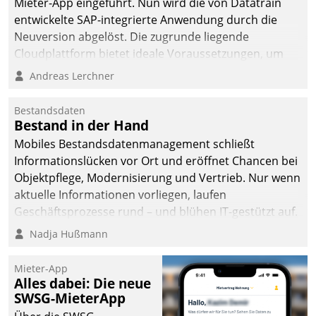
Mieter-App eingeführt. Nun wird die von Datatrain
entwickelte SAP-integrierte Anwendung durch die
Neuversion abgelöst. Die zugrunde liegende
Cloudplattform bietet ideale Voraussetzungen, um
die Funktionalität der App zu erweitern und weitere
Andreas Lerchner
innovative Apps, auch von Drittanbietern, in SAP zu
integrieren.
Bestandsdaten
Bestand in der Hand
Mobiles Bestandsdatenmanagement schließt
Informationslücken vor Ort und eröffnet Chancen bei
Objektpflege, Modernisierung und Vertrieb. Nur wenn
aktuelle Informationen vorliegen, laufen
Geschäftsprozesse rund – und blühen IT-gestützt auf.
Nadja Hußmann
Mieter-App
Alles dabei: Die neue
SWSG-MieterApp