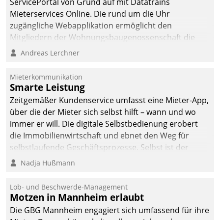
ServicePortal von Grund auf mit Datatrains
Mieterservices Online. Die rund um die Uhr
zugängliche Webapplikation ermöglicht den
Mitgliedern der Wohnungs­bau­genossenschaft die
Kontaktaufnahme per Smartphone, Tablet oder PC.
Andreas Lerchner
Mieterkommunikation
Smarte Leistung
Zeitgemäßer Kundenservice umfasst eine Mieter-App,
über die der Mieter sich selbst hilft – wann und wo
immer er will. Die digitale Selbstbedienung erobert
die Immobilienwirtschaft und ebnet den Weg für
selbstlaufende Geschäftsprozesse. Selbst ist der
Kunde und smart der Serviceanbieter.
Nadja Hußmann
Lob- und Beschwerde-Management
Motzen in Mannheim erlaubt
Die GBG Mannheim engagiert sich umfassend für ihre