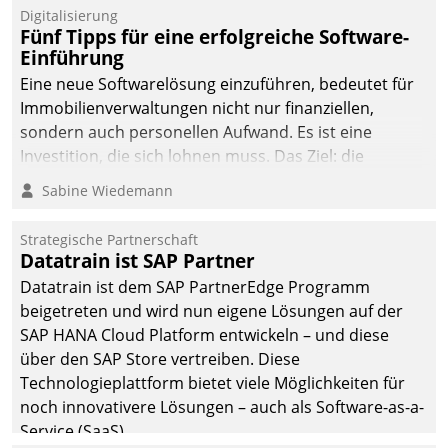
Digitalisierung
Fünf Tipps für eine erfolgreiche Software-
Einführung
Eine neue Softwarelösung einzuführen, bedeutet für
Immobilienverwaltungen nicht nur finanziellen,
sondern auch personellen Aufwand. Es ist eine
Investition, die sich lohnen muss. Das Ziel: die
nachhaltige Optimierung der Geschäftsabläufe. Damit
Sabine Wiedemann
dieses Ziel erreicht wird, sollten einige Grundregeln
befolgt werden.
Strategische Partnerschaft
Datatrain ist SAP Partner
Datatrain ist dem SAP PartnerEdge Programm
beigetreten und wird nun eigene Lösungen auf der
SAP HANA Cloud Platform entwickeln – und diese
über den SAP Store vertreiben. Diese
Technologieplattform bietet viele Möglichkeiten für
noch innovativere Lösungen – auch als Software-as-a-
Service (SaaS).