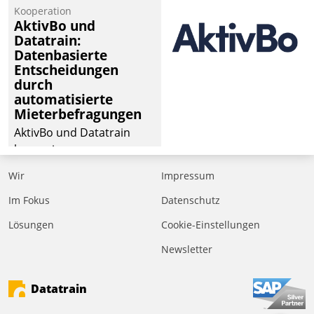
von Aufträgen der
Kooperation
operativen
AktivBo und
Instandhaltung in die
Datatrain:
Datenbasierte
SAP-Systemlandschaft
Entscheidungen
deutscher
durch
Wohnungsunternehmen
automatisierte
– und beschleunigt damit
Mieterbefragungen
den Weg vom
AktivBo und Datatrain
Mieteranliegen zum
kooperieren –
Dienstleisterauftrag.
Immobilienunternehmen
Wir
Impressum
profitieren: Die nahtlose
Integration der Lösungen
Im Fokus
Datenschutz
von AktivBo und
Lösungen
Cookie-Einstellungen
Datatrain ermöglicht
Newsletter
automatisiert ausgelöste,
zielgerichtete
Mieterbefragungen – eine
Datatrain
starke Grundlage für