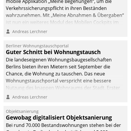
mobile Applikation „Meine Begehungen“, um die
Verkehrssicherungspflicht in ihren Beständen
wahrzunehmen. Mit „Meine Abnahmen & Übergaben“
ist nun ein weiteres Modul des Mobilen Cockpits im
Einsatz.
Andreas Lerchner
Berliner Wohnungstauschportal
Guter Schnitt bei Wohnungstausch
Die landeseigenen Wohnungsbaugesellschaften
Berlins bieten ihren Mietern seit September die
Chance, die Wohnung zu tauschen. Das neue
Wohnungstauschportal verspricht eine bessere
Nutzung des knappen Wohnraums der Stadt. Erster
Anwendungsfall für Datatrains Lösung API-Hub mit
Andreas Lerchner
Schnittstellen zu den ERP-Systemen der
Unternehmen.
Objektsanierung
Gewobag digitalisiert Objektsanierung
Bei rund 70.000 Bestandswohnungen stehen bei der