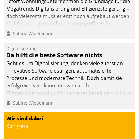
liefert Wohnungsunternehmen die Grundlage für die
sich dabei für den Betrieb
Megatrends Digitalisierung und Effizienzsteigerung –
der Lösung über die SAP
doch vielerorts muss er erst noch aufgebaut werden.
Cloud Platform
Mobile Lösungen sind dabei eine große Hilfe.
entschieden - als erstes
Sabine Wiedemann
Unternehmen am
Wohnungsmarkt.
Digitalisierung
Da hilft die beste Software nichts
Geht es um Digitalisierung, denken viele zuerst an
innovative Softwarelösungen, automatisierte
Prozesse und modernste Technik. Doch damit sie
erfolgreich sein kann, müssen auch
Führungspersonal und Mitarbeiter bereit sein, sich zu
verändern und anzupassen, sonst werden sie an ihr
Sabine Wiedemann
scheitern.
Wir sind dabei
Kongress