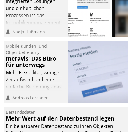
integrierten Lösungen
und einheitlichen
Prozessen ist das
Immobilienmanagement
der Bayerischen
Nadja Hußmann
Versorgungskammer im
Ressort Kapitalanlage für
Mobile Kunden- und
künftige Aufgaben und
Objektbetreuung
meravis: Das Büro
Herausforderungen
für unterwegs
gerüstet.
Mehr Flexibilität, weniger
Zeitaufwand und eine
einfache Bedienung - das
verspricht das aktuelle
Andreas Lerchner
Cockpit für mobile
Mitarbeiter von
Bestandsdaten
Datatrain. Die meravis
Mehr Wert auf den Datenbestand legen
Wohnungsbau- und
Ein belastbarer Datenbestand zu ihren Objekten
Immobilien GmbH hat