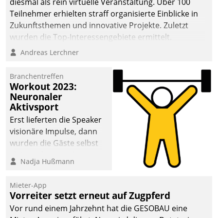
diesmal als rein virtuelle Veranstaltung. Über 100
Teilnehmer erhielten straff organisierte Einblicke in
Zukunftsthemen und innovative Projekte. Zuletzt
wurden die Top-Interessengebiete ermittelt.
Andreas Lerchner
Branchentreffen
Workout 2023:
Neuronaler
Aktivsport
Erst lieferten die Speaker
visionäre Impulse, dann
wurden die Gäste selbst
aktiv und sammelten
Nadja Hußmann
methodisch
Vernetzungsideen fürs
Mieter-App
Quartier. Dazwischen
Vorreiter setzt erneut auf Zugpferd
zeigte Datatrain, was es
Vor rund einem Jahrzehnt hat die GESOBAU eine
Neues zu bieten hat.