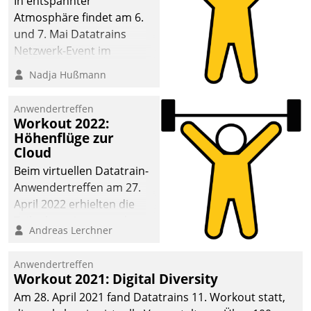
In entspannter
Atmosphäre findet am 6.
und 7. Mai Datatrains
Netzwerk-Event im
Kunden- und Partnerkreis
Nadja Hußmann
statt. Zentrale Frage: Wie
lassen sich
Anwendertreffen
Mammutprojekte
Workout 2022:
meistern und Workloads
Höhenflüge zur
Cloud
wuppen – bei zunehmend
anspruchsvollen
Beim virtuellen Datatrain-
Aufgaben und
Anwendertreffen am 27.
abnehmendem
April 2022 erhielten die
Nachwuchs?
Teilnehmerinnen und
Andreas Lerchner
Teilnehmer kurzweilige
Einblicke in innovative
Anwendertreffen
Cloud-Strategien und -
Workout 2021: Digital Diversity
Lösungen mit hohem
Am 28. April 2021 fand Datatrains 11. Workout statt,
Zukunftspotenzial.