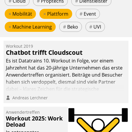
#
Cloud
#
Proptechs
#
Dienstleister
×
Mobilität
×
Plattform
#
Event
×
Machine Learning
#
Beko
#
UVI
Workout 2019
Chatbot trifft Cloudscout
Es ist Datatrains 10. Workout in Folge, vor einem
Jahrzehnt hat das 20-jährige Unternehmen das erste
Anwendertreffen organisiert. Beiträge und Besucher
haben sich verdoppelt, diesmal sind viele Partner
dabei – klares Zeichen für die strategische
Fokussierung auf den Kunden.
Andreas Lerchner
Anwendertreffen
Workout 2025: Work
Deload