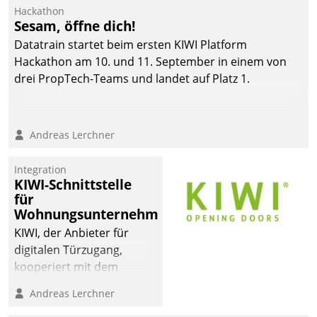
Die monatlichen
Hackathon
Mitteilungen zum
Sesam, öffne dich!
Heizungs- und
Datatrain startet beim ersten KIWI Platform
Wasserverbrauch gehen
Hackathon am 10. und 11. September in einem von
automatisiert, vollständig
drei PropTech-Teams und landet auf Platz 1.
und auf Wunsch über
mehrere zuvor
festgelegte
Andreas Lerchner
Kommunikationswege bei
den Empfängern ein.
Integration
KIWI-Schnittstelle
für
Wohnungsunternehmen
KIWI, der Anbieter für
digitalen Türzugang,
kooperiert mit dem
Beratungs- und
Andreas Lerchner
Softwareentwicklungshaus