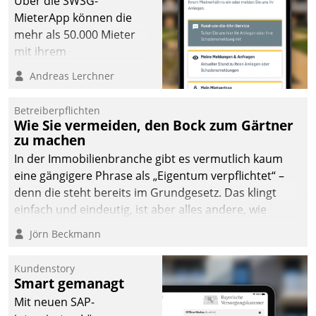
Über die SWSG-
MieterApp können die
mehr als 50.000 Mieter
mit ihrem
Wohnungsunternehmen
Andreas Lerchner
kommunizieren, auf dem
Laufenden bleiben, Daten
Betreiberpflichten
einsehen und ändern
Wie Sie vermeiden, den Bock zum Gärtner
oder
zu machen
Schadensmeldungen
In der Immobilienbranche gibt es vermutlich kaum
abgeben – rund um die
eine gängigere Phrase als „Eigentum verpflichtet“ –
Uhr.
denn die steht bereits im Grundgesetz. Das klingt
einfach und eindeutig, ist aber alles andere, wie
Branchenbeschäftigte wissen. Denn mit der
Jörn Beckmann
Verantwortung folgen Verpflichtungen.
Kundenstory
Smart gemanagt
Mit neuen SAP-