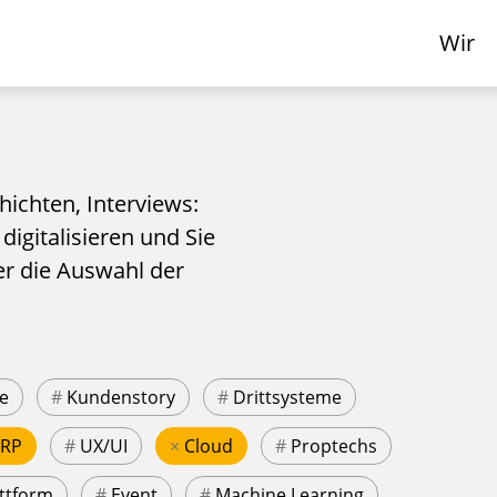
Wir
hichten, Interviews:
 digitalisieren und Sie
er die Auswahl der
e
#
Kundenstory
#
Drittsysteme
ERP
#
UX/UI
×
Cloud
#
Proptechs
ttform
#
Event
#
Machine Learning