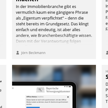
i
W
I
K
In der Immobilienbranche gibt es
P
E
vermutlich kaum eine gängigere Phrase
F
als „Eigentum verpflichtet“ – denn die
Nadja Hußmann
e
steht bereits im Grundgesetz. Das klingt
F
einfach und eindeutig, ist aber alles
andere, wie Branchenbeschäftigte wissen.
Denn mit der Verantwortung folgen
n
Verpflichtungen.
Jörn Beckmann
H
“
D
P
e
S
T
nd