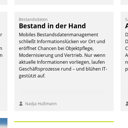
Bestandsdaten
S
Bestand in der Hand
or
Mobiles Bestandsdatenmanagement
D
schließt Informationslücken vor Ort und
D
n
eröffnet Chancen bei Objektpflege,
C
en
Modernisierung und Vertrieb. Nur wenn
A
aktuelle Informationen vorliegen, laufen
n
Geschäftsprozesse rund – und blühen IT-
p
gestützt auf.
Nadja Hußmann