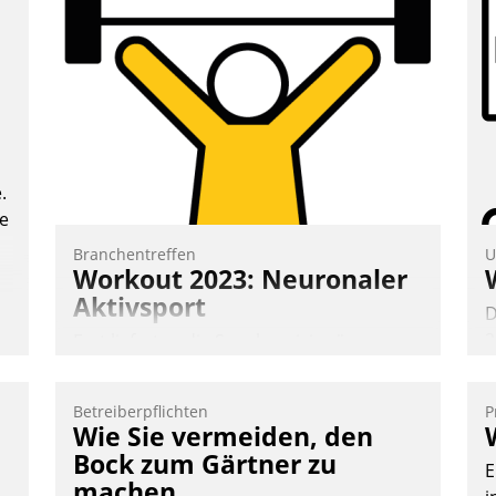
Frage: Wie lassen sich Mammutprojekte
T
meistern und Workloads wuppen – bei
i
zunehmend anspruchsvollen Aufgaben
L
und abnehmendem Nachwuchs?
Nadja Hußmann
.
te
Branchentreffen
U
Workout 2023: Neuronaler
Aktivsport
D
2
Erst lieferten die Speaker visionäre
V
Impulse, dann wurden die Gäste selbst
z
aktiv und sammelten methodisch
Betreiberpflichten
P
D
Vernetzungsideen fürs Quartier.
Wie Sie vermeiden, den
H
Dazwischen zeigte Datatrain, was es
Bock zum Gärtner zu
E
a
Neues zu bieten hat.
machen