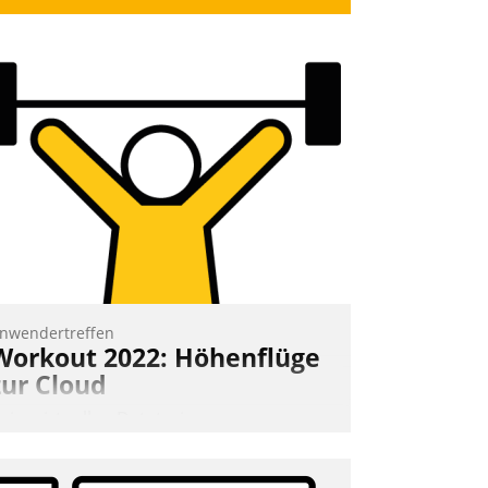
nwendertreffen
Workout 2022: Höhenflüge
zur Cloud
eim virtuellen Datatrain-
nwendertreffen am 27. April 2022
rhielten die Teilnehmerinnen und