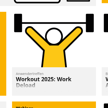
Anwendertreffen
B
Workout 2025: Work
Deload
In entspannter Atmosphäre findet am 6.
E
und 7. Mai Datatrains Netzwerk-Event im
I
Kunden- und Partnerkreis statt. Zentrale
a