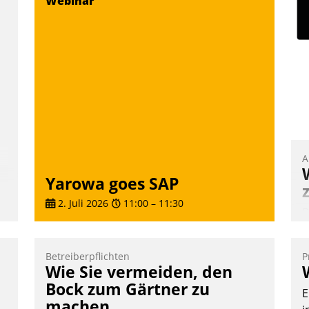
Webinar
Frage: Wie lassen sich Mammutprojekte
V
meistern und Workloads wuppen – bei
D
zunehmend anspruchsvollen Aufgaben
N
und abnehmendem Nachwuchs?
Nadja Hußmann
A
Yarowa goes SAP
2. Juli 2026
11:00
–
11:30
B
A
e
Betreiberpflichten
P
T
Wie Sie vermeiden, den
i
Bock zum Gärtner zu
E
L
machen