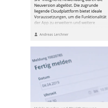
Neuversion abgelöst. Die zugrunde
liegende Cloudplattform bietet ideale
Voraussetzungen, um die Funktionalität
der App zu erweitern und weitere
innovative Apps, auch von Drittanbieter
in SAP zu integrieren.
Andreas Lerchner