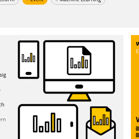
W
E
sig
-
ch
ern