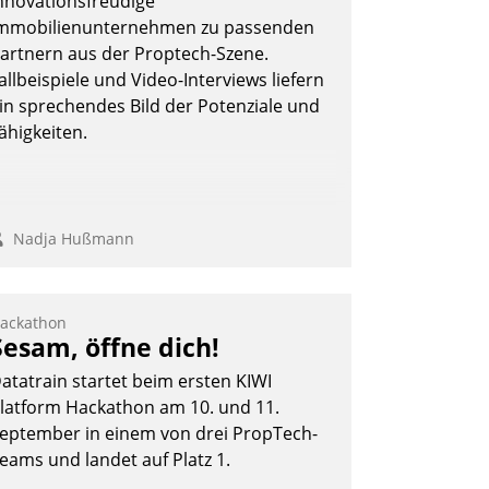
nnovationsfreudige
mmobilienunternehmen zu passenden
artnern aus der Proptech-Szene.
allbeispiele und Video-Interviews liefern
Andreas Lerchner
in sprechendes Bild der Potenziale und
ähigkeiten.
Nadja Hußmann
ackathon
Sesam, öffne dich!
atatrain startet beim ersten KIWI
latform Hackathon am 10. und 11.
eptember in einem von drei PropTech-
eams und landet auf Platz 1.