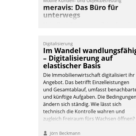
Mobile Kunden- und Objektbetreuung
meravis: Das Büro für
unterwegs
Mehr Flexibilität, weniger Zeitaufwand
und eine einfache Bedienung - das
verspricht das aktuelle Cockpit für mobil
Digitalisierung
Mitarbeiter von Datatrain. Die meravis
Im Wandel wandlungsfähi
Wohnungsbau- und Immobilien GmbH
– Digitalisierung auf
hat sich dabei für den Betrieb der Lösun
elastischer Basis
über die SAP Cloud Platform entschiede
Die Immobilienwirtschaft digitalisiert ihr
- als erstes Unternehmen am
Angebot. Das betrifft Einzelleistungen
Wohnungsmarkt.
und Gesamtablauf, umfasst benachbart
Andreas Lerchner
und künftige Aufgaben. Die Bedingunge
ändern sich ständig. Wie lässt sich
technisch die Kontrolle wahren und
zugleich Freiraum fürs Wachsen öffnen?
Jörn Beckmann