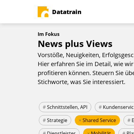
Datatrain
Im Fokus
News plus Views
Vorstöße, Neuigkeiten, Erfolgsgesc
Hier erfahren Sie im Detail, wie wir
profitieren können. Steuern Sie üb
Stichworte, was Sie interessiert.
#
Schnittstellen, API
#
Kundenservic
#
Strategie
×
Shared Service
#
#
Dienstleister
×
Mobilität
#
Pla