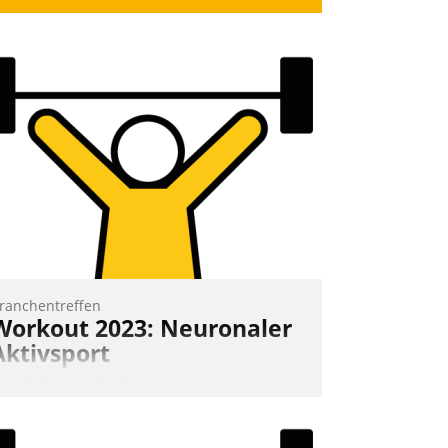
ranchentreffen
Workout 2023: Neuronaler
Aktivsport
rst lieferten die Speaker visionäre
mpulse, dann wurden die Gäste selbst
ktiv und sammelten methodisch