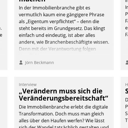
i
I
In der Immobilienbranche gibt es
P
vermutlich kaum eine gängigere Phrase
F
als „Eigentum verpflichtet“ – denn die
e
.
steht bereits im Grundgesetz. Das klingt
F
te
einfach und eindeutig, ist aber alles
andere, wie Branchenbeschäftigte wissen.
Denn mit der Verantwortung folgen
Verpflichtungen.
Jörn Beckmann
Interview
H
„Verändern muss sich die
Veränderungsbereitschaft“
D
P
Die Immobilienbranche erlebt die digitale
S
Transformation. Doch muss man gleich
T
alles über den Haufen werfen? Wie lässt
sich der Wandel tatsächlich gestalten und