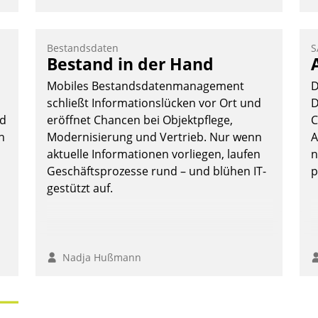
o
D
A
Bestandsdaten
S
Bestand in der Hand
S
D
Mobiles Bestandsdatenmanagement
D
U
schließt Informationslücken vor Ort und
D
ü
ud
eröffnet Chancen bei Objektpflege,
C
v
n
Modernisierung und Vertrieb. Nur wenn
A
aktuelle Informationen vorliegen, laufen
n
Geschäftsprozesse rund – und blühen IT-
p
gestützt auf.
Nadja Hußmann