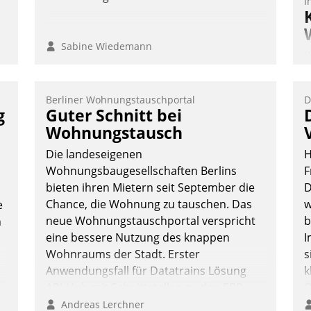
I
Sabine Wiedemann
K
T
e
B
Berliner Wohnungstauschportal
D
S
g
Guter Schnitt bei
Wohnungstausch
g
Die landeseigenen
H
n
Wohnungsbaugesellschaften Berlins
F
bieten ihren Mietern seit September die
D
Chance, die Wohnung zu tauschen. Das
w
e
neue Wohnungstauschportal verspricht
b
n
eine bessere Nutzung des knappen
I
Wohnraums der Stadt. Erster
s
Anwendungsfall für Datatrains Lösung
k
API-Hub mit Schnittstellen zu den ERP-
O
Systemen der Unternehmen.
e
Andreas Lerchner