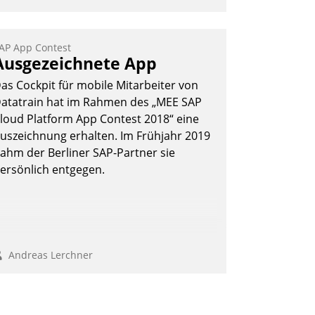
ptimierte und automatisierte Prozesse.
och man darf nicht zu viel erwarten:
llein mit der Einführung einer neuen
AP App Contest
Ausgezeichnete App
oftware ist es nicht getan. Die
igitalisierung erfordert von
as Cockpit für mobile Mitarbeiter von
nternehmen die Bereitschaft, sich zu
atatrain hat im Rahmen des „MEE SAP
berprüfen, zu hinterfragen und zu
loud Platform App Contest 2018“ eine
erändern.
uszeichnung erhalten. Im Frühjahr 2019
ahm der Berliner SAP-Partner sie
ersönlich entgegen.
Andreas Lerchner