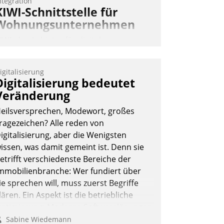
ntegration
KIWI-Schnittstelle für
Wohnungsunternehmen
IWI, der Anbieter für digitalen
ürzugang, kooperiert mit dem
eratungs- und
igitalisierung
oftwareentwicklungshaus Datatrain.
Digitalisierung bedeutet
Veränderung
eilsversprechen, Modewort, großes
ragezeichen? Alle reden von
igitalisierung, aber die Wenigsten
issen, was damit gemeint ist. Denn sie
Andreas Lerchner
etrifft verschiedenste Bereiche der
mmobilienbranche: Wer fundiert über
ie sprechen will, muss zuerst Begriffe
lären. Ein Aspekt ist die betriebliche
ptimierung: Moderne Softwarelösungen
rmöglichen große Einsparungen durch
Sabine Wiedemann