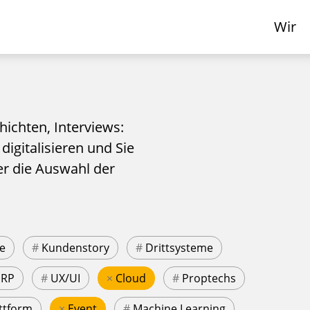
Wir
hichten, Interviews:
 digitalisieren und Sie
er die Auswahl der
e
#
Kundenstory
#
Drittsysteme
ERP
#
UX/UI
×
Cloud
#
Proptechs
ttform
×
Event
#
Machine Learning