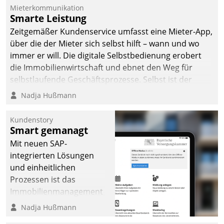
Mieterkommunikation
Smarte Leistung
Zeitgemäßer Kundenservice umfasst eine Mieter-App,
über die der Mieter sich selbst hilft – wann und wo
immer er will. Die digitale Selbstbedienung erobert
die Immobilienwirtschaft und ebnet den Weg für
selbstlaufende Geschäftsprozesse. Selbst ist der
Kunde und smart der Serviceanbieter.
Nadja Hußmann
Kundenstory
Smart gemanagt
Mit neuen SAP-
integrierten Lösungen
und einheitlichen
Prozessen ist das
Immobilienmanagement
der Bayerischen
Nadja Hußmann
Versorgungskammer im