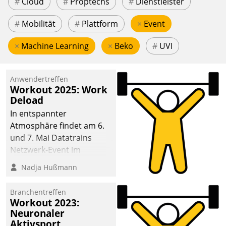
#
Cloud
#
Proptechs
#
Dienstleister
#
Mobilität
#
Plattform
×
Event
×
Machine Learning
×
Beko
#
UVI
Anwendertreffen
Workout 2025: Work
Deload
In entspannter
Atmosphäre findet am 6.
und 7. Mai Datatrains
Netzwerk-Event im
Kunden- und Partnerkreis
Nadja Hußmann
statt. Zentrale Frage: Wie
lassen sich
Branchentreffen
Mammutprojekte
Workout 2023:
meistern und Workloads
Neuronaler
Aktivsport
wuppen – bei zunehmend