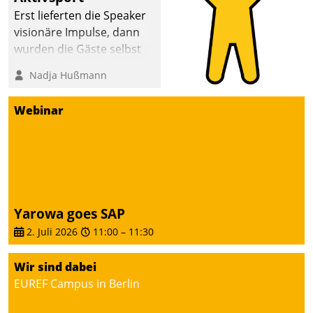
anspruchsvollen
Erst lieferten die Speaker
Aufgaben und
visionäre Impulse, dann
abnehmendem
wurden die Gäste selbst
Nachwuchs?
aktiv und sammelten
Nadja Hußmann
methodisch
Vernetzungsideen fürs
Webinar
Quartier. Dazwischen
zeigte Datatrain, was es
Neues zu bieten hat.
Yarowa goes SAP
2. Juli 2026
11:00
–
11:30
Wir sind dabei
EUREF Campus in Berlin