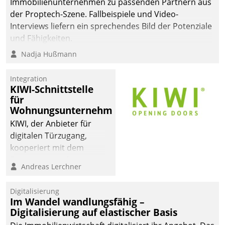
Immobilienunternehmen zu passenden Partnern aus
der Proptech-Szene. Fallbeispiele und Video-
Interviews liefern ein sprechendes Bild der Potenziale
und Fähigkeiten.
Nadja Hußmann
Integration
KIWI-Schnittstelle
für
Wohnungsunternehmen
KIWI, der Anbieter für
digitalen Türzugang,
kooperiert mit dem
Beratungs- und
Andreas Lerchner
Softwareentwicklungshaus
Datatrain.
Digitalisierung
Im Wandel wandlungsfähig –
Digitalisierung auf elastischer Basis