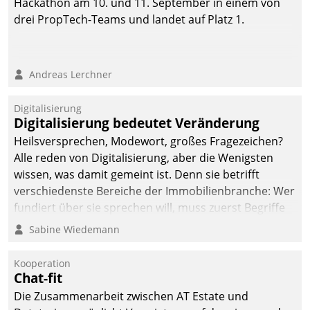
Hackathon am 10. und 11. September in einem von
automatisiert, vollständig
drei PropTech-Teams und landet auf Platz 1.
und auf Wunsch über
mehrere zuvor
festgelegte
Andreas Lerchner
Kommunikationswege bei
den Empfängern ein.
Digitalisierung
Digitalisierung bedeutet Veränderung
Heilsversprechen, Modewort, großes Fragezeichen?
Alle reden von Digitalisierung, aber die Wenigsten
wissen, was damit gemeint ist. Denn sie betrifft
verschiedenste Bereiche der Immobilienbranche: Wer
fundiert über sie sprechen will, muss zuerst Begriffe
klären. Ein Aspekt ist die betriebliche Optimierung:
Sabine Wiedemann
Moderne Softwarelösungen ermöglichen große
Einsparungen durch optimierte und automatisierte
Kooperation
Prozesse. Doch man darf nicht zu viel erwarten: Allein
Chat-fit
mit der Einführung einer neuen Software ist es nicht
Die Zusammenarbeit zwischen AT Estate und
getan. Die Digitalisierung erfordert von Unternehmen