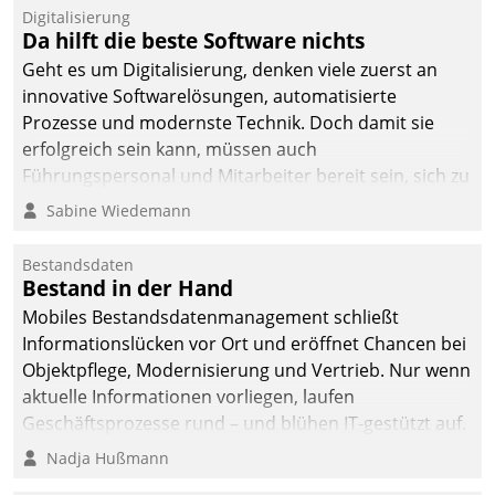
Digitalisierung
Da hilft die beste Software nichts
Geht es um Digitalisierung, denken viele zuerst an
innovative Softwarelösungen, automatisierte
Prozesse und modernste Technik. Doch damit sie
erfolgreich sein kann, müssen auch
Führungspersonal und Mitarbeiter bereit sein, sich zu
verändern und anzupassen, sonst werden sie an ihr
Sabine Wiedemann
scheitern.
Bestandsdaten
Bestand in der Hand
Mobiles Bestandsdatenmanagement schließt
Informationslücken vor Ort und eröffnet Chancen bei
Objektpflege, Modernisierung und Vertrieb. Nur wenn
aktuelle Informationen vorliegen, laufen
Geschäftsprozesse rund – und blühen IT-gestützt auf.
Nadja Hußmann