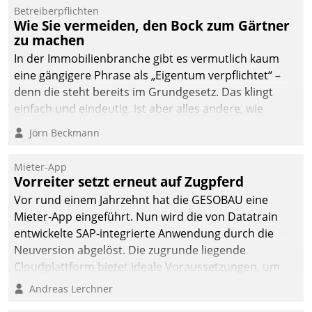
dafür ein Team
Betreiberpflichten
Wie Sie vermeiden, den Bock zum Gärtner
bestehend aus
zu machen
Wohnungsunternehmen
und PropTech.
In der Immobilienbranche gibt es vermutlich kaum
eine gängigere Phrase als „Eigentum verpflichtet“ –
denn die steht bereits im Grundgesetz. Das klingt
einfach und eindeutig, ist aber alles andere, wie
Branchenbeschäftigte wissen. Denn mit der
Jörn Beckmann
Verantwortung folgen Verpflichtungen.
Mieter-App
Vorreiter setzt erneut auf Zugpferd
Vor rund einem Jahrzehnt hat die GESOBAU eine
Mieter-App eingeführt. Nun wird die von Datatrain
entwickelte SAP-integrierte Anwendung durch die
Neuversion abgelöst. Die zugrunde liegende
Cloudplattform bietet ideale Voraussetzungen, um
die Funktionalität der App zu erweitern und weitere
Andreas Lerchner
innovative Apps, auch von Drittanbietern, in SAP zu