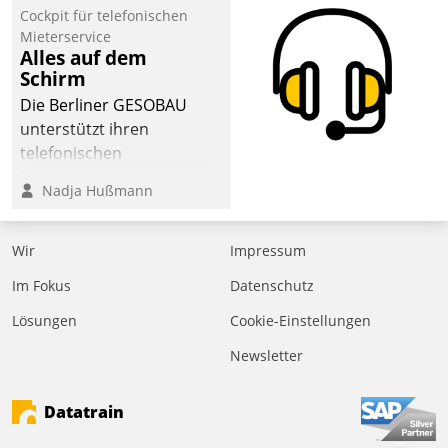
Laufenden bleiben, Daten
Cockpit für telefonischen
einsehen und ändern
Mieterservice
oder
Alles auf dem
Schirm
Schadensmeldungen
abgeben – rund um die
Die Berliner GESOBAU
Uhr.
unterstützt ihren
telefonischen
Mieterservice mit einem
Nadja Hußmann
digitalen Cockpit, das
situationsbezogen
passende Fragen und
Wir
Impressum
Schlagworte auswirft.
Im Fokus
Datenschutz
Eine intuitive
Dialogführung ermöglicht
Lösungen
Cookie-Einstellungen
dem externen
Newsletter
Serviceteam, Anrufe von
Mietenden zügiger und
Datatrain
effizienter zu bearbeiten.