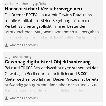
Verkehrssicherungspflicht
Hanseat sichert Verkehrswege neu
Die Bremer BREBAU nutzt mit Gewinn Datatrains
mobile Applikation „Meine Begehungen“, um die
Verkehrssicherungspflicht in ihren Beständen
wahrzunehmen. Mit „Meine Abnahmen & Übergaben“
ist nun ein weiteres Modul des Mobilen Cockpits im
Einsatz.
Andreas Lerchner
Objektsanierung
Gewobag digitalisiert Objektsanierung
Bei rund 70.000 Bestandswohnungen stehen bei der
Gewobag in Berlin durchschnittlich rund 5.000
Mieterwechsel pro Jahr an. Dieser Prozess ist bereits
aufwendig genug. Wenn dann aber noch rund 2.500
Sanierungen pro Jahr mit reinspielen, ist der
Betreuungs- und Organisationsaufwand immens. Im
Andreas Lerchner
Rahmen ihrer Digitalisierungsstrategie hat das