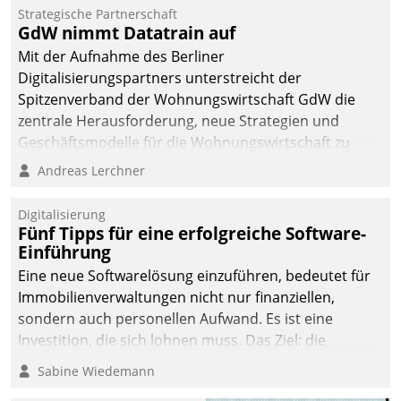
kommunale Wohnungsbauunternehmen daher
Strategische Partnerschaft
gemeinsam mit der Berliner Datatrain GmbH den
GdW nimmt Datatrain auf
Teilprozess der Objektsanierung digitalisiert.
Mit der Aufnahme des Berliner
Digitalisierungspartners unterstreicht der
Spitzenverband der Wohnungswirtschaft GdW die
zentrale Herausforderung, neue Strategien und
Geschäftsmodelle für die Wohnungswirtschaft zu
entwickeln.
Andreas Lerchner
Digitalisierung
Fünf Tipps für eine erfolgreiche Software-
Einführung
Eine neue Softwarelösung einzuführen, bedeutet für
Immobilienverwaltungen nicht nur finanziellen,
sondern auch personellen Aufwand. Es ist eine
Investition, die sich lohnen muss. Das Ziel: die
nachhaltige Optimierung der Geschäftsabläufe. Damit
Sabine Wiedemann
dieses Ziel erreicht wird, sollten einige Grundregeln