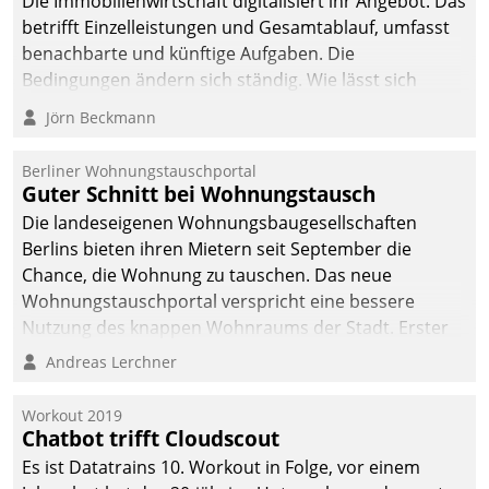
Die Immobilienwirtschaft digitalisiert ihr Angebot. Das
betrifft Einzelleistungen und Gesamtablauf, umfasst
benachbarte und künftige Aufgaben. Die
Bedingungen ändern sich ständig. Wie lässt sich
technisch die Kontrolle wahren und zugleich Freiraum
Jörn Beckmann
fürs Wachsen öffnen?
Berliner Wohnungstauschportal
Guter Schnitt bei Wohnungstausch
Die landeseigenen Wohnungsbaugesellschaften
Berlins bieten ihren Mietern seit September die
Chance, die Wohnung zu tauschen. Das neue
Wohnungstauschportal verspricht eine bessere
Nutzung des knappen Wohnraums der Stadt. Erster
Anwendungsfall für Datatrains Lösung API-Hub mit
Andreas Lerchner
Schnittstellen zu den ERP-Systemen der
Unternehmen.
Workout 2019
Chatbot trifft Cloudscout
Es ist Datatrains 10. Workout in Folge, vor einem