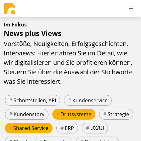
Im Fokus
News plus Views
Vorstöße, Neuigkeiten, Erfolgsgeschichten,
Interviews: Hier erfahren Sie im Detail, wie
wir digitalisieren und Sie profitieren können.
Steuern Sie über die Auswahl der Stichworte,
was Sie interessiert.
#
Schnittstellen, API
#
Kundenservice
#
Kundenstory
×
Drittsysteme
#
Strategie
×
Shared Service
#
ERP
#
UX/UI