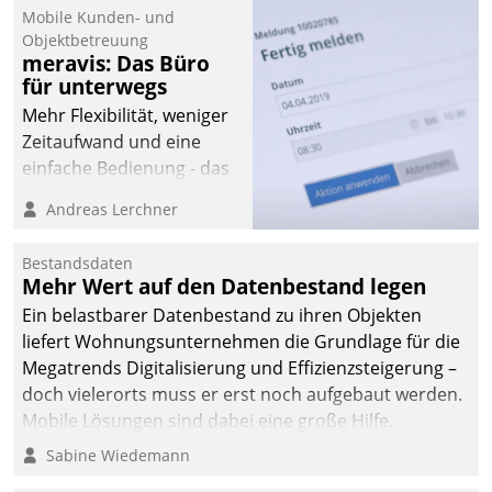
Mobile Kunden- und
Objektbetreuung
meravis: Das Büro
für unterwegs
Mehr Flexibilität, weniger
Zeitaufwand und eine
einfache Bedienung - das
verspricht das aktuelle
Andreas Lerchner
Cockpit für mobile
Mitarbeiter von
Bestandsdaten
Datatrain. Die meravis
Mehr Wert auf den Datenbestand legen
Wohnungsbau- und
Ein belastbarer Datenbestand zu ihren Objekten
Immobilien GmbH hat
liefert Wohnungsunternehmen die Grundlage für die
sich dabei für den Betrieb
Megatrends Digitalisierung und Effizienzsteigerung –
der Lösung über die SAP
doch vielerorts muss er erst noch aufgebaut werden.
Cloud Platform
Mobile Lösungen sind dabei eine große Hilfe.
entschieden - als erstes
Sabine Wiedemann
Unternehmen am
Wohnungsmarkt.