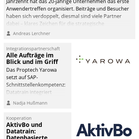
Jahrzehnt hat das 20-jährige Unternehmen das erste
Anwendertreffen organisiert. Beiträge und Besucher
haben sich verdoppelt, diesmal sind viele Partner
dabei – klares Zeichen für die strategische
Fokussierung auf den Kunden.
Andreas Lerchner
Integrationspartnerschaft
Alle Aufträge im
Blick und im Griff
Das Proptech Yarowa
setzt auf SAP-
Schnittstellenkompetenz:
Datatrain integriert
Yarowas Portal zur
Nadja Hußmann
Vergabe und Verwaltung
von Aufträgen der
Kooperation
operativen
AktivBo und
Instandhaltung in die
Datatrain:
Datenbasierte
SAP-Systemlandschaft