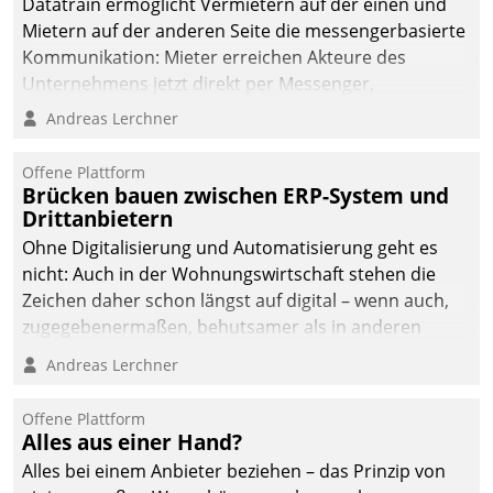
Datatrain ermöglicht Vermietern auf der einen und
die Bereitschaft, sich zu überprüfen, zu hinterfragen
Mietern auf der anderen Seite die messengerbasierte
und zu verändern.
Kommunikation: Mieter erreichen Akteure des
Unternehmens jetzt direkt per Messenger,
Mitarbeiter oder Dienstleister empfangen oder
Andreas Lerchner
versenden die Nachrichten via Cockpit.
Offene Plattform
Brücken bauen zwischen ERP-System und
Drittanbietern
Ohne Digitalisierung und Automatisierung geht es
nicht: Auch in der Wohnungswirtschaft stehen die
Zeichen daher schon längst auf digital – wenn auch,
zugegebenermaßen, behutsamer als in anderen
Branchen.
Andreas Lerchner
Offene Plattform
Alles aus einer Hand?
Alles bei einem Anbieter beziehen – das Prinzip von