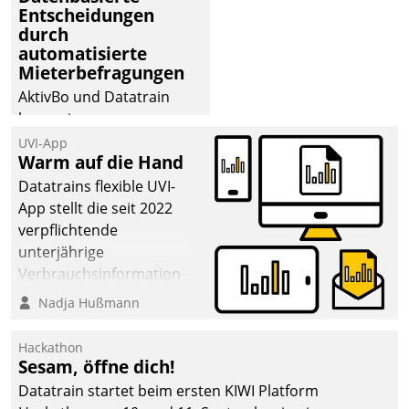
Entscheidungen
deutscher
durch
Wohnungsunternehmen
automatisierte
– und beschleunigt damit
Mieterbefragungen
den Weg vom
AktivBo und Datatrain
Mieteranliegen zum
kooperieren –
Dienstleisterauftrag.
Immobilienunternehmen
UVI-App
Warm auf die Hand
profitieren: Die nahtlose
Integration der Lösungen
Datatrains flexible UVI-
von AktivBo und
App stellt die seit 2022
Datatrain ermöglicht
verpflichtende
automatisiert ausgelöste,
unterjährige
zielgerichtete
Verbrauchsinformation
Mieterbefragungen – eine
schnell, zuverlässig und
Nadja Hußmann
starke Grundlage für
leicht bekömmlich bereit:
intelligente,
Die monatlichen
Hackathon
datengestützte
Mitteilungen zum
Sesam, öffne dich!
Entscheidungen.
Heizungs- und
Datatrain startet beim ersten KIWI Platform
Wasserverbrauch gehen