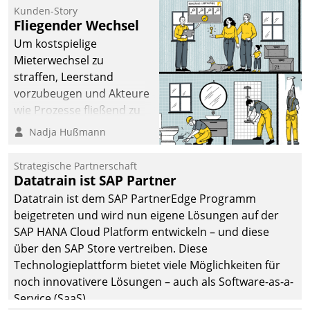
befolgt werden.
Kunden-Story
Fliegender Wechsel
Um kostspielige
Mieterwechsel zu
straffen, Leerstand
vorzubeugen und Akteure
wie Prozesse fließend zu
vernetzen, nutzt die
Nadja Hußmann
Berliner Gewobag seit
Jahresbeginn eine
Strategische Partnerschaft
Überblick, Einsicht und
Datatrain ist SAP Partner
Eingriff bietende Lösung.
Datatrain ist dem SAP PartnerEdge Programm
Zur Entwicklung setzte
beigetreten und wird nun eigene Lösungen auf der
man auf
SAP HANA Cloud Platform entwickeln – und diese
Cloudtechnologie,
über den SAP Store vertreiben. Diese
bewährte und Startup-
Technologieplattform bietet viele Möglichkeiten für
Partner sowie erstmals
noch innovativere Lösungen – auch als Software-as-a-
agile Projektmethoden.
Service (SaaS).