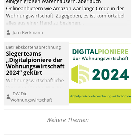
einigen großen Warenhäusern, aber auch
Onlineanbietern wie Amazon war lange Credo in der
Wohnungswirtschaft. Zugegeben, es ist komfortabel
alles aus einer Hand zu beziehen...
Jörn Beckmann
Betriebskostenabrechnung
Siegerteams
„Digitalpioniere der
Wohnungswirtschaft
2024“ gekürt
Wohnungswirtschaftliche
Vorreiter für den Weg in
DW Die
eine digitale Zukunft zu
Wohnungswirtschaft
finden, ist das Ziel des
Awards „Digitalpioniere
der
Weitere Themen
Wohnungswirtschaft“.
Bewerben können sich