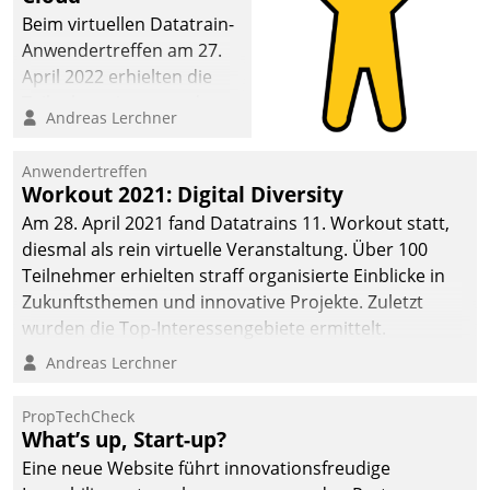
Beim virtuellen Datatrain-
Anwendertreffen am 27.
April 2022 erhielten die
Teilnehmerinnen und
Andreas Lerchner
Teilnehmer kurzweilige
Einblicke in innovative
Anwendertreffen
Cloud-Strategien und -
Workout 2021: Digital Diversity
Lösungen mit hohem
Am 28. April 2021 fand Datatrains 11. Workout statt,
Zukunftspotenzial.
diesmal als rein virtuelle Veranstaltung. Über 100
Teilnehmer erhielten straff organisierte Einblicke in
Zukunftsthemen und innovative Projekte. Zuletzt
wurden die Top-Interessengebiete ermittelt.
Andreas Lerchner
PropTechCheck
What’s up, Start-up?
Eine neue Website führt innovationsfreudige