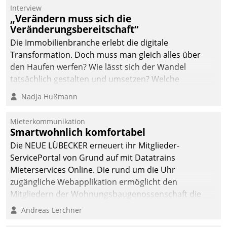
integrieren.
Interview
„Verändern muss sich die
Veränderungsbereitschaft“
Die Immobilienbranche erlebt die digitale
Transformation. Doch muss man gleich alles über
den Haufen werfen? Wie lässt sich der Wandel
tatsächlich gestalten und umsetzen? Welche
Argumente zählen wirklich?
Nadja Hußmann
Mieterkommunikation
Smartwohnlich komfortabel
Die NEUE LÜBECKER erneuert ihr Mitglieder-
ServicePortal von Grund auf mit Datatrains
Mieterservices Online. Die rund um die Uhr
zugängliche Webapplikation ermöglicht den
Mitgliedern der Wohnungs­bau­genossenschaft die
Kontaktaufnahme per Smartphone, Tablet oder PC.
Andreas Lerchner