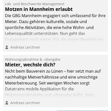
Ressort Kapitalanlage für
Lob- und Beschwerde-Management
künftige Aufgaben und
Motzen in Mannheim erlaubt
Herausforderungen
Die GBG Mannheim engagiert sich umfassend für ihre
gerüstet.
Mieter. Dazu gehören kulturelle, soziale und
sportliche Aktivitäten, die eine hohe Wohn- und
Lebensqualität unterstützen. Nun geht das
Engagement noch weiter: Für die zügige Bearbeitung
von Beschwerden – oder Lob – richtet das
Andreas Lerchner
Unternehmen mit Datatrains Applikation fürs Lob-
und Beschwerde-Management einen eigenen Kanal
Wohnungsabnahme & -übergabe
ein.
Mieter, wechsle dich?
Nicht beim Bauverein zu Lünen – hier setzt man auf
nachhaltige Mietverhältnisse und eine umsichtige
Mieterbetreuung. Seit wenigen Wochen sorgt
Datatrains mobile Applikation für die
Wohnungsabnahme und -übergabe dafür, dass
Mieter wohlgeordnet kommen und, so es sein muss,
Andreas Lerchner
gehen können.