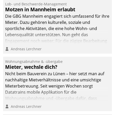
Ressort Kapitalanlage für
Lob- und Beschwerde-Management
künftige Aufgaben und
Motzen in Mannheim erlaubt
Herausforderungen
Die GBG Mannheim engagiert sich umfassend für ihre
gerüstet.
Mieter. Dazu gehören kulturelle, soziale und
sportliche Aktivitäten, die eine hohe Wohn- und
Lebensqualität unterstützen. Nun geht das
Engagement noch weiter: Für die zügige Bearbeitung
von Beschwerden – oder Lob – richtet das
Andreas Lerchner
Unternehmen mit Datatrains Applikation fürs Lob-
und Beschwerde-Management einen eigenen Kanal
Wohnungsabnahme & -übergabe
ein.
Mieter, wechsle dich?
Nicht beim Bauverein zu Lünen – hier setzt man auf
nachhaltige Mietverhältnisse und eine umsichtige
Mieterbetreuung. Seit wenigen Wochen sorgt
Datatrains mobile Applikation für die
Wohnungsabnahme und -übergabe dafür, dass
Mieter wohlgeordnet kommen und, so es sein muss,
Andreas Lerchner
gehen können.