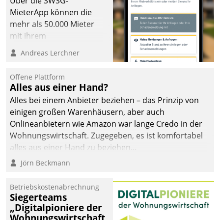
Über die SWSG-
MieterApp können die
mehr als 50.000 Mieter
mit ihrem
Wohnungsunternehmen
Andreas Lerchner
kommunizieren, auf dem
Laufenden bleiben, Daten
Offene Plattform
einsehen und ändern
Alles aus einer Hand?
oder
Alles bei einem Anbieter beziehen – das Prinzip von
Schadensmeldungen
einigen großen Warenhäusern, aber auch
abgeben – rund um die
Onlineanbietern wie Amazon war lange Credo in der
Uhr.
Wohnungswirtschaft. Zugegeben, es ist komfortabel
alles aus einer Hand zu beziehen...
Jörn Beckmann
Betriebskostenabrechnung
Siegerteams
„Digitalpioniere der
Wohnungswirtschaft