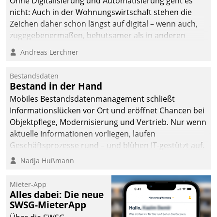
Ohne Digitalisierung und Automatisierung geht es
die Bereitschaft, sich zu überprüfen, zu hinterfragen
nicht: Auch in der Wohnungswirtschaft stehen die
und zu verändern.
Zeichen daher schon längst auf digital – wenn auch,
zugegebenermaßen, behutsamer als in anderen
Branchen.
Andreas Lerchner
Bestandsdaten
Bestand in der Hand
Mobiles Bestandsdatenmanagement schließt
Informationslücken vor Ort und eröffnet Chancen bei
Objektpflege, Modernisierung und Vertrieb. Nur wenn
aktuelle Informationen vorliegen, laufen
Geschäftsprozesse rund – und blühen IT-gestützt auf.
Nadja Hußmann
Mieter-App
Alles dabei: Die neue
SWSG-MieterApp