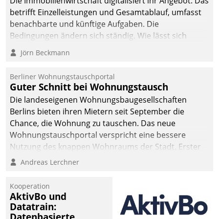
Die Immobilienwirtschaft digitalisiert ihr Angebot. Das
betrifft Einzelleistungen und Gesamtablauf, umfasst
benachbarte und künftige Aufgaben. Die
Bedingungen ändern sich ständig. Wie lässt sich
technisch die Kontrolle wahren und zugleich Freiraum
Jörn Beckmann
fürs Wachsen öffnen?
Berliner Wohnungstauschportal
Guter Schnitt bei Wohnungstausch
Die landeseigenen Wohnungsbaugesellschaften
Berlins bieten ihren Mietern seit September die
Chance, die Wohnung zu tauschen. Das neue
Wohnungstauschportal verspricht eine bessere
Nutzung des knappen Wohnraums der Stadt. Erster
Anwendungsfall für Datatrains Lösung API-Hub mit
Andreas Lerchner
Schnittstellen zu den ERP-Systemen der
Unternehmen.
Kooperation
AktivBo und
Datatrain:
Datenbasierte