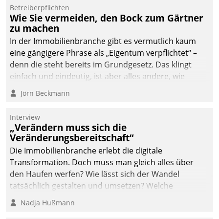
Dialogführung ermöglicht
Betreiberpflichten
Wie Sie vermeiden, den Bock zum Gärtner
dem externen
zu machen
Serviceteam, Anrufe von
In der Immobilienbranche gibt es vermutlich kaum
Mietenden zügiger und
eine gängigere Phrase als „Eigentum verpflichtet“ –
effizienter zu bearbeiten.
denn die steht bereits im Grundgesetz. Das klingt
einfach und eindeutig, ist aber alles andere, wie
Branchenbeschäftigte wissen. Denn mit der
Jörn Beckmann
Verantwortung folgen Verpflichtungen.
Interview
„Verändern muss sich die
Veränderungsbereitschaft“
Die Immobilienbranche erlebt die digitale
Transformation. Doch muss man gleich alles über
den Haufen werfen? Wie lässt sich der Wandel
tatsächlich gestalten und umsetzen? Welche
Argumente zählen wirklich?
Nadja Hußmann