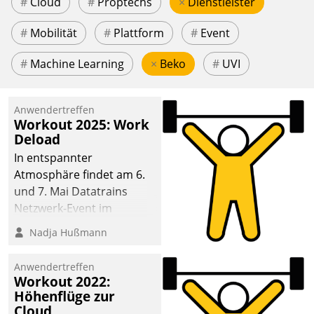
#
Cloud
#
Proptechs
×
Dienstleister
#
Mobilität
#
Plattform
#
Event
#
Machine Learning
×
Beko
#
UVI
Anwendertreffen
Workout 2025: Work
Deload
In entspannter
Atmosphäre findet am 6.
und 7. Mai Datatrains
Netzwerk-Event im
Kunden- und Partnerkreis
Nadja Hußmann
statt. Zentrale Frage: Wie
lassen sich
Anwendertreffen
Mammutprojekte
Workout 2022:
meistern und Workloads
Höhenflüge zur
Cloud
wuppen – bei zunehmend