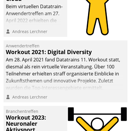
anspruchsvollen
Beim virtuellen Datatrain-
Aufgaben und
Anwendertreffen am 27.
abnehmendem
April 2022 erhielten die
Nachwuchs?
Teilnehmerinnen und
Andreas Lerchner
Teilnehmer kurzweilige
Einblicke in innovative
Anwendertreffen
Cloud-Strategien und -
Workout 2021: Digital Diversity
Lösungen mit hohem
Am 28. April 2021 fand Datatrains 11. Workout statt,
Zukunftspotenzial.
diesmal als rein virtuelle Veranstaltung. Über 100
Teilnehmer erhielten straff organisierte Einblicke in
Zukunftsthemen und innovative Projekte. Zuletzt
wurden die Top-Interessengebiete ermittelt.
Andreas Lerchner
Branchentreffen
Workout 2023:
Neuronaler
Aktivsport