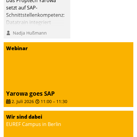
Das Proptech Yarowa
setzt auf SAP-
Schnittstellenkompetenz:
Datatrain integriert
Yarowas Portal zur
Nadja Hußmann
Vergabe und Verwaltung
von Aufträgen der
Webinar
operativen
Instandhaltung in die
SAP-Systemlandschaft
deutscher
Wohnungsunternehmen
– und beschleunigt damit
Yarowa goes SAP
den Weg vom
2. Juli 2026
11:00
–
11:30
Mieteranliegen zum
Dienstleisterauftrag.
Wir sind dabei
EUREF Campus in Berlin