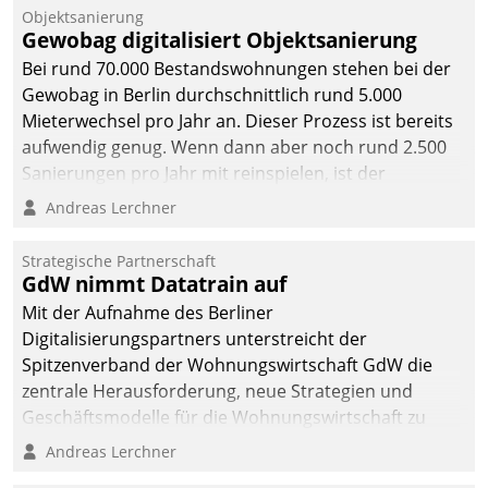
Objektsanierung
Gewobag digitalisiert Objektsanierung
Bei rund 70.000 Bestandswohnungen stehen bei der
Gewobag in Berlin durchschnittlich rund 5.000
Mieterwechsel pro Jahr an. Dieser Prozess ist bereits
aufwendig genug. Wenn dann aber noch rund 2.500
Sanierungen pro Jahr mit reinspielen, ist der
Betreuungs- und Organisationsaufwand immens. Im
Andreas Lerchner
Rahmen ihrer Digitalisierungsstrategie hat das
kommunale Wohnungsbauunternehmen daher
Strategische Partnerschaft
gemeinsam mit der Berliner Datatrain GmbH den
GdW nimmt Datatrain auf
Teilprozess der Objektsanierung digitalisiert.
Mit der Aufnahme des Berliner
Digitalisierungspartners unterstreicht der
Spitzenverband der Wohnungswirtschaft GdW die
zentrale Herausforderung, neue Strategien und
Geschäftsmodelle für die Wohnungswirtschaft zu
entwickeln.
Andreas Lerchner