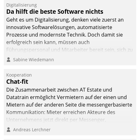
Digitalisierung
Da hilft die beste Software nichts
Geht es um Digitalisierung, denken viele zuerst an
innovative Softwarelösungen, automatisierte
Prozesse und modernste Technik. Doch damit sie
erfolgreich sein kann, müssen auch
Führungspersonal und Mitarbeiter bereit sein, sich zu
verändern und anzupassen, sonst werden sie an ihr
Sabine Wiedemann
scheitern.
Kooperation
Chat-fit
Die Zusammenarbeit zwischen AT Estate und
Datatrain ermöglicht Vermietern auf der einen und
Mietern auf der anderen Seite die messengerbasierte
Kommunikation: Mieter erreichen Akteure des
Unternehmens jetzt direkt per Messenger,
Mitarbeiter oder Dienstleister empfangen oder
Andreas Lerchner
versenden die Nachrichten via Cockpit.