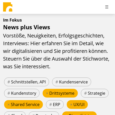
Im Fokus
News plus Views
Vorstöße, Neuigkeiten, Erfolgsgeschichten,
Interviews: Hier erfahren Sie im Detail, wie
wir digitalisieren und Sie profitieren können.
Steuern Sie über die Auswahl der Stichworte,
was Sie interessiert.
#
Schnittstellen, API
#
Kundenservice
#
Kundenstory
×
Drittsysteme
#
Strategie
×
Shared Service
#
ERP
×
UX/UI