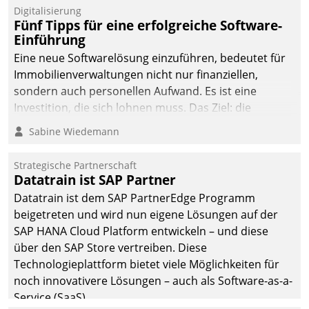
Digitalisierung
Fünf Tipps für eine erfolgreiche Software-
Einführung
Eine neue Softwarelösung einzuführen, bedeutet für
Immobilienverwaltungen nicht nur finanziellen,
sondern auch personellen Aufwand. Es ist eine
Investition, die sich lohnen muss. Das Ziel: die
nachhaltige Optimierung der Geschäftsabläufe. Damit
Sabine Wiedemann
dieses Ziel erreicht wird, sollten einige Grundregeln
befolgt werden.
Strategische Partnerschaft
Datatrain ist SAP Partner
Datatrain ist dem SAP PartnerEdge Programm
beigetreten und wird nun eigene Lösungen auf der
SAP HANA Cloud Platform entwickeln – und diese
über den SAP Store vertreiben. Diese
Technologieplattform bietet viele Möglichkeiten für
noch innovativere Lösungen – auch als Software-as-a-
Service (SaaS).