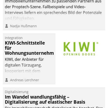
Immobilienunternehmen zu passenden Partnern aus
der Proptech-Szene. Fallbeispiele und Video-
Interviews liefern ein sprechendes Bild der Potenziale
und Fähigkeiten.
Nadja Hußmann
Integration
KIWI-Schnittstelle
für
Wohnungsunternehmen
KIWI, der Anbieter für
digitalen Türzugang,
kooperiert mit dem
Beratungs- und
Andreas Lerchner
Softwareentwicklungshaus
Datatrain.
Digitalisierung
Im Wandel wandlungsfähig –
Digitalisierung auf elastischer Basis