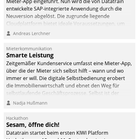
Mieter-App eingeführt. Nun wird die von Datatrain
automatisiert, vollständig
entwickelte SAP-integrierte Anwendung durch die
und auf Wunsch über
Neuversion abgelöst. Die zugrunde liegende
mehrere zuvor
Cloudplattform bietet ideale Voraussetzungen, um
festgelegte
die Funktionalität der App zu erweitern und weitere
Andreas Lerchner
Kommunikationswege bei
innovative Apps, auch von Drittanbietern, in SAP zu
den Empfängern ein.
integrieren.
Mieterkommunikation
Smarte Leistung
Zeitgemäßer Kundenservice umfasst eine Mieter-App,
über die der Mieter sich selbst hilft – wann und wo
immer er will. Die digitale Selbstbedienung erobert
die Immobilienwirtschaft und ebnet den Weg für
selbstlaufende Geschäftsprozesse. Selbst ist der
Kunde und smart der Serviceanbieter.
Nadja Hußmann
Hackathon
Sesam, öffne dich!
Datatrain startet beim ersten KIWI Platform