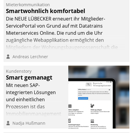
Mieterkommunikation
Smartwohnlich komfortabel
Die NEUE LÜBECKER erneuert ihr Mitglieder-
ServicePortal von Grund auf mit Datatrains
Mieterservices Online. Die rund um die Uhr
zugängliche Webapplikation ermöglicht den
Mitgliedern der Wohnungs­bau­genossenschaft die
Kontaktaufnahme per Smartphone, Tablet oder PC.
Andreas Lerchner
Kundenstory
Smart gemanagt
Mit neuen SAP-
integrierten Lösungen
und einheitlichen
Prozessen ist das
Immobilienmanagement
der Bayerischen
Nadja Hußmann
Versorgungskammer im