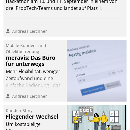
Hackathon am 10. und 11. September in einem von
drei PropTech-Teams und landet auf Platz 1.
Andreas Lerchner
Mobile Kunden- und
Objektbetreuung
meravis: Das Büro
für unterwegs
Mehr Flexibilität, weniger
Zeitaufwand und eine
einfache Bedienung - das
verspricht das aktuelle
Andreas Lerchner
Cockpit für mobile
Mitarbeiter von
Kunden-Story
Datatrain. Die meravis
Fliegender Wechsel
Wohnungsbau- und
Um kostspielige
Immobilien GmbH hat