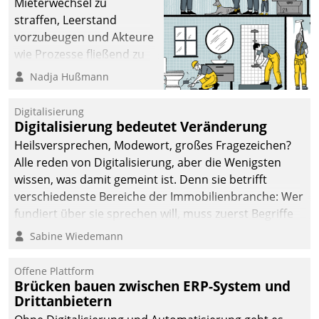
Mieterwechsel zu
sich dabei für den Betrieb
straffen, Leerstand
der Lösung über die SAP
vorzubeugen und Akteure
Cloud Platform
wie Prozesse fließend zu
entschieden - als erstes
vernetzen, nutzt die
Nadja Hußmann
Unternehmen am
Berliner Gewobag seit
Wohnungsmarkt.
Jahresbeginn eine
Digitalisierung
Überblick, Einsicht und
Digitalisierung bedeutet Veränderung
Eingriff bietende Lösung.
Heilsversprechen, Modewort, großes Fragezeichen?
Zur Entwicklung setzte
Alle reden von Digitalisierung, aber die Wenigsten
man auf
wissen, was damit gemeint ist. Denn sie betrifft
Cloudtechnologie,
verschiedenste Bereiche der Immobilienbranche: Wer
bewährte und Startup-
fundiert über sie sprechen will, muss zuerst Begriffe
Partner sowie erstmals
klären. Ein Aspekt ist die betriebliche Optimierung:
Sabine Wiedemann
agile Projektmethoden.
Moderne Softwarelösungen ermöglichen große
Einsparungen durch optimierte und automatisierte
Offene Plattform
Prozesse. Doch man darf nicht zu viel erwarten: Allein
Brücken bauen zwischen ERP-System und
Drittanbietern
mit der Einführung einer neuen Software ist es nicht
getan. Die Digitalisierung erfordert von Unternehmen