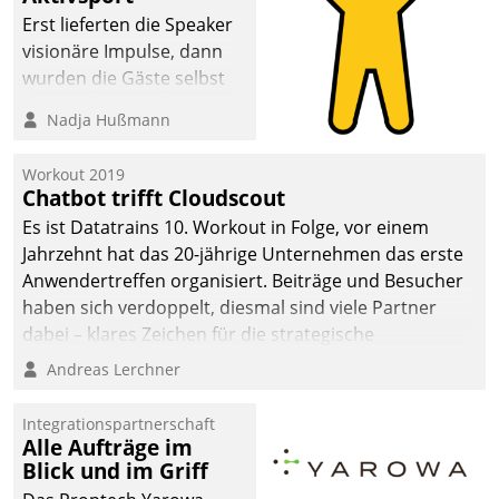
Erst lieferten die Speaker
visionäre Impulse, dann
wurden die Gäste selbst
aktiv und sammelten
Nadja Hußmann
methodisch
Vernetzungsideen fürs
Workout 2019
Quartier. Dazwischen
Chatbot trifft Cloudscout
zeigte Datatrain, was es
Es ist Datatrains 10. Workout in Folge, vor einem
Neues zu bieten hat.
Jahrzehnt hat das 20-jährige Unternehmen das erste
Anwendertreffen organisiert. Beiträge und Besucher
haben sich verdoppelt, diesmal sind viele Partner
dabei – klares Zeichen für die strategische
Fokussierung auf den Kunden.
Andreas Lerchner
Integrationspartnerschaft
Alle Aufträge im
Blick und im Griff