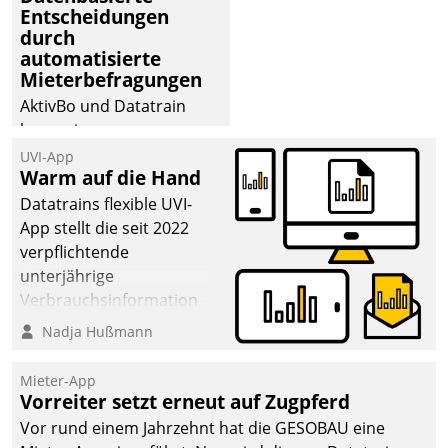
Entscheidungen
durch
automatisierte
Mieterbefragungen
AktivBo und Datatrain
kooperieren –
Immobilienunternehmen
UVI-App
Warm auf die Hand
profitieren: Die nahtlose
Integration der Lösungen
Datatrains flexible UVI-
von AktivBo und
App stellt die seit 2022
Datatrain ermöglicht
verpflichtende
automatisiert ausgelöste,
unterjährige
zielgerichtete
Verbrauchsinformation
Mieterbefragungen – eine
schnell, zuverlässig und
Nadja Hußmann
starke Grundlage für
leicht bekömmlich bereit:
intelligente,
Die monatlichen
Mieter-App
datengestützte
Mitteilungen zum
Vorreiter setzt erneut auf Zugpferd
Entscheidungen.
Heizungs- und
Vor rund einem Jahrzehnt hat die GESOBAU eine
Wasserverbrauch gehen