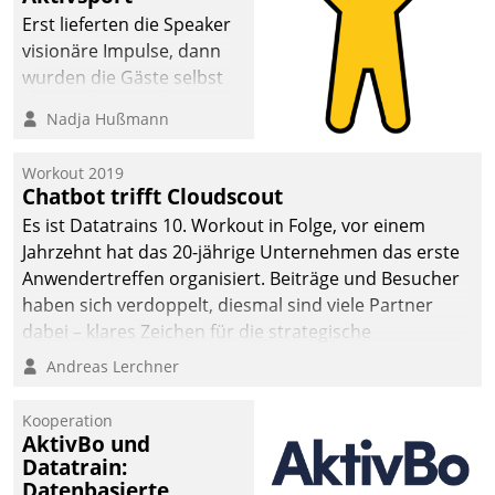
Erst lieferten die Speaker
visionäre Impulse, dann
wurden die Gäste selbst
aktiv und sammelten
Nadja Hußmann
methodisch
Vernetzungsideen fürs
Workout 2019
Quartier. Dazwischen
Chatbot trifft Cloudscout
zeigte Datatrain, was es
Es ist Datatrains 10. Workout in Folge, vor einem
Neues zu bieten hat.
Jahrzehnt hat das 20-jährige Unternehmen das erste
Anwendertreffen organisiert. Beiträge und Besucher
haben sich verdoppelt, diesmal sind viele Partner
dabei – klares Zeichen für die strategische
Fokussierung auf den Kunden.
Andreas Lerchner
Kooperation
AktivBo und
Datatrain:
Datenbasierte