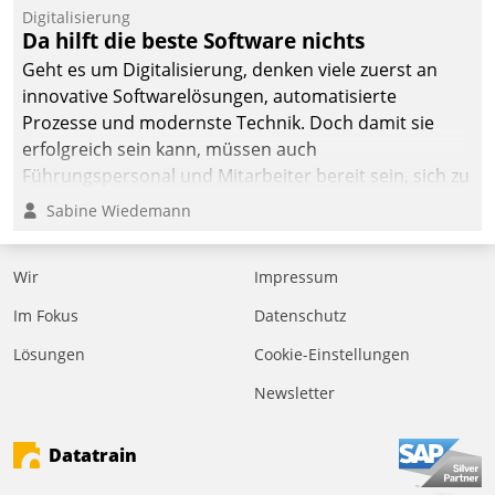
Digitalisierung
Da hilft die beste Software nichts
Geht es um Digitalisierung, denken viele zuerst an
innovative Softwarelösungen, automatisierte
Prozesse und modernste Technik. Doch damit sie
erfolgreich sein kann, müssen auch
Führungspersonal und Mitarbeiter bereit sein, sich zu
verändern und anzupassen, sonst werden sie an ihr
Sabine Wiedemann
scheitern.
Wir
Impressum
Im Fokus
Datenschutz
Lösungen
Cookie-Einstellungen
Newsletter
Datatrain