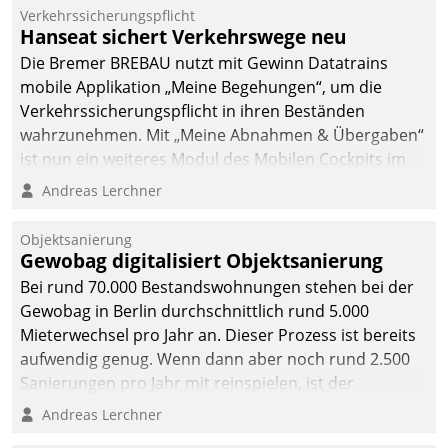
Verkehrssicherungspflicht
Hanseat sichert Verkehrswege neu
Die Bremer BREBAU nutzt mit Gewinn Datatrains
mobile Applikation „Meine Begehungen“, um die
Verkehrssicherungspflicht in ihren Beständen
wahrzunehmen. Mit „Meine Abnahmen & Übergaben“
ist nun ein weiteres Modul des Mobilen Cockpits im
Einsatz.
Andreas Lerchner
Objektsanierung
Gewobag digitalisiert Objektsanierung
Bei rund 70.000 Bestandswohnungen stehen bei der
Gewobag in Berlin durchschnittlich rund 5.000
Mieterwechsel pro Jahr an. Dieser Prozess ist bereits
aufwendig genug. Wenn dann aber noch rund 2.500
Sanierungen pro Jahr mit reinspielen, ist der
Betreuungs- und Organisationsaufwand immens. Im
Andreas Lerchner
Rahmen ihrer Digitalisierungsstrategie hat das