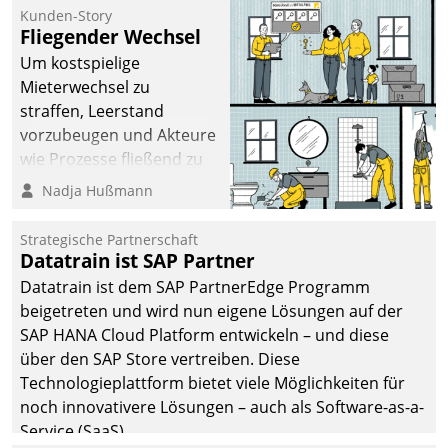
befolgt werden.
Kunden-Story
Fliegender Wechsel
Um kostspielige
Mieterwechsel zu
straffen, Leerstand
vorzubeugen und Akteure
wie Prozesse fließend zu
vernetzen, nutzt die
Nadja Hußmann
Berliner Gewobag seit
Jahresbeginn eine
Strategische Partnerschaft
Überblick, Einsicht und
Datatrain ist SAP Partner
Eingriff bietende Lösung.
Datatrain ist dem SAP PartnerEdge Programm
Zur Entwicklung setzte
beigetreten und wird nun eigene Lösungen auf der
man auf
SAP HANA Cloud Platform entwickeln – und diese
Cloudtechnologie,
über den SAP Store vertreiben. Diese
bewährte und Startup-
Technologieplattform bietet viele Möglichkeiten für
Partner sowie erstmals
noch innovativere Lösungen – auch als Software-as-a-
agile Projektmethoden.
Service (SaaS).