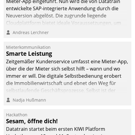
Mieter-App eingeführt. Nun wird die von Datatrain
entwickelte SAP-integrierte Anwendung durch die
Neuversion abgelöst. Die zugrunde liegende
Cloudplattform bietet ideale Voraussetzungen, um
die Funktionalität der App zu erweitern und weitere
Andreas Lerchner
innovative Apps, auch von Drittanbietern, in SAP zu
integrieren.
Mieterkommunikation
Smarte Leistung
Zeitgemäßer Kundenservice umfasst eine Mieter-App,
über die der Mieter sich selbst hilft – wann und wo
immer er will. Die digitale Selbstbedienung erobert
die Immobilienwirtschaft und ebnet den Weg für
selbstlaufende Geschäftsprozesse. Selbst ist der
Kunde und smart der Serviceanbieter.
Nadja Hußmann
Hackathon
Sesam, öffne dich!
Datatrain startet beim ersten KIWI Platform