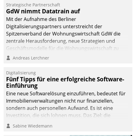
kommunale Wohnungsbauunternehmen daher
Strategische Partnerschaft
gemeinsam mit der Berliner Datatrain GmbH den
GdW nimmt Datatrain auf
Teilprozess der Objektsanierung digitalisiert.
Mit der Aufnahme des Berliner
Digitalisierungspartners unterstreicht der
Spitzenverband der Wohnungswirtschaft GdW die
zentrale Herausforderung, neue Strategien und
Geschäftsmodelle für die Wohnungswirtschaft zu
entwickeln.
Andreas Lerchner
Digitalisierung
Fünf Tipps für eine erfolgreiche Software-
Einführung
Eine neue Softwarelösung einzuführen, bedeutet für
Immobilienverwaltungen nicht nur finanziellen,
sondern auch personellen Aufwand. Es ist eine
Investition, die sich lohnen muss. Das Ziel: die
nachhaltige Optimierung der Geschäftsabläufe. Damit
Sabine Wiedemann
dieses Ziel erreicht wird, sollten einige Grundregeln