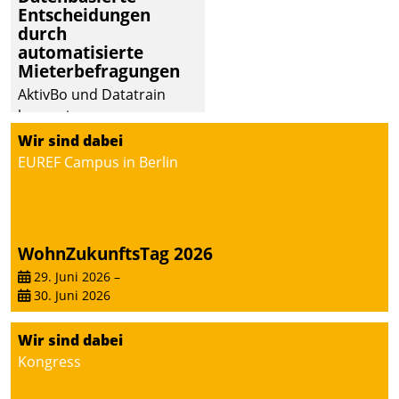
Entscheidungen
durch
automatisierte
Mieterbefragungen
AktivBo und Datatrain
kooperieren –
Immobilienunternehmen
Wir sind dabei
profitieren: Die nahtlose
EUREF Campus in Berlin
Integration der Lösungen
von AktivBo und
Datatrain ermöglicht
automatisiert ausgelöste,
WohnZukunftsTag 2026
zielgerichtete
29. Juni 2026
–
Mieterbefragungen – eine
30. Juni 2026
starke Grundlage für
intelligente,
Wir sind dabei
datengestützte
Kongress
Entscheidungen.