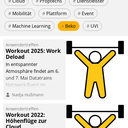
#
Cloud
#
Proptechs
#
Dienstleister
#
Mobilität
#
Plattform
#
Event
#
Machine Learning
×
Beko
#
UVI
Anwendertreffen
Workout 2025: Work
Deload
In entspannter
Atmosphäre findet am 6.
und 7. Mai Datatrains
Netzwerk-Event im
Kunden- und Partnerkreis
Nadja Hußmann
statt. Zentrale Frage: Wie
lassen sich
Anwendertreffen
Mammutprojekte
Workout 2022:
meistern und Workloads
Höhenflüge zur
Cloud
wuppen – bei zunehmend