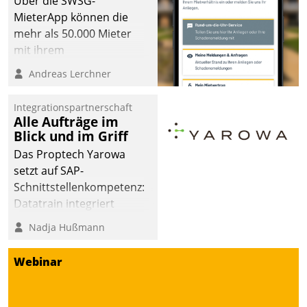
Über die SWSG-
MieterApp können die
mehr als 50.000 Mieter
mit ihrem
Wohnungsunternehmen
Andreas Lerchner
kommunizieren, auf dem
Laufenden bleiben, Daten
Integrationspartnerschaft
einsehen und ändern
Alle Aufträge im
oder
Blick und im Griff
Schadensmeldungen
Das Proptech Yarowa
abgeben – rund um die
setzt auf SAP-
Uhr.
Schnittstellenkompetenz:
Datatrain integriert
Yarowas Portal zur
Nadja Hußmann
Vergabe und Verwaltung
von Aufträgen der
Webinar
operativen
Instandhaltung in die
SAP-Systemlandschaft