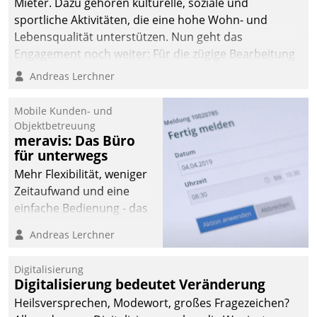
Mieter. Dazu gehören kulturelle, soziale und
automatisiert, vollständig
sportliche Aktivitäten, die eine hohe Wohn- und
und auf Wunsch über
Lebensqualität unterstützen. Nun geht das
mehrere zuvor
Engagement noch weiter: Für die zügige Bearbeitung
festgelegte
von Beschwerden – oder Lob – richtet das
Andreas Lerchner
Kommunikationswege bei
Unternehmen mit Datatrains Applikation fürs Lob-
den Empfängern ein.
und Beschwerde-Management einen eigenen Kanal
Mobile Kunden- und
ein.
Objektbetreuung
meravis: Das Büro
für unterwegs
Mehr Flexibilität, weniger
Zeitaufwand und eine
einfache Bedienung - das
verspricht das aktuelle
Andreas Lerchner
Cockpit für mobile
Mitarbeiter von
Digitalisierung
Datatrain. Die meravis
Digitalisierung bedeutet Veränderung
Wohnungsbau- und
Heilsversprechen, Modewort, großes Fragezeichen?
Immobilien GmbH hat