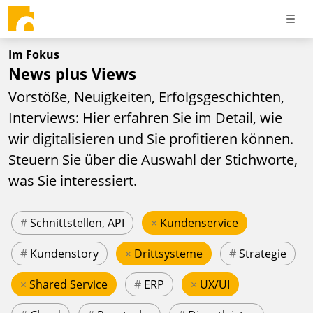
Im Fokus
News plus Views
Vorstöße, Neuigkeiten, Erfolgsgeschichten,
Interviews: Hier erfahren Sie im Detail, wie
wir digitalisieren und Sie profitieren können.
Steuern Sie über die Auswahl der Stichworte,
was Sie interessiert.
#
Schnittstellen, API
×
Kundenservice
#
Kundenstory
×
Drittsysteme
#
Strategie
×
Shared Service
#
ERP
×
UX/UI