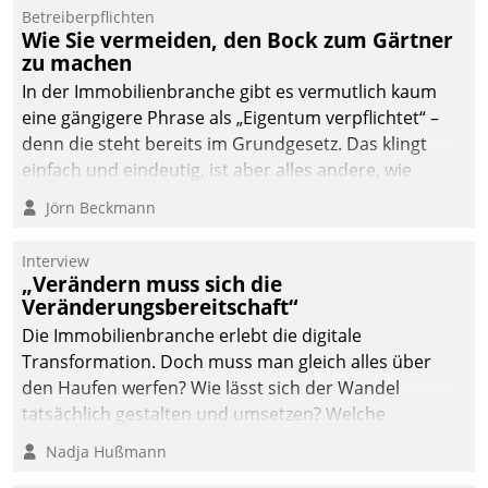
Dialogführung ermöglicht
Betreiberpflichten
Wie Sie vermeiden, den Bock zum Gärtner
dem externen
zu machen
Serviceteam, Anrufe von
In der Immobilienbranche gibt es vermutlich kaum
Mietenden zügiger und
eine gängigere Phrase als „Eigentum verpflichtet“ –
effizienter zu bearbeiten.
denn die steht bereits im Grundgesetz. Das klingt
einfach und eindeutig, ist aber alles andere, wie
Branchenbeschäftigte wissen. Denn mit der
Jörn Beckmann
Verantwortung folgen Verpflichtungen.
Interview
„Verändern muss sich die
Veränderungsbereitschaft“
Die Immobilienbranche erlebt die digitale
Transformation. Doch muss man gleich alles über
den Haufen werfen? Wie lässt sich der Wandel
tatsächlich gestalten und umsetzen? Welche
Argumente zählen wirklich?
Nadja Hußmann