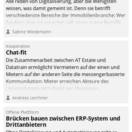
Alle reden von Digitalisierung, aber die Wenigsten
sich dabei für den Betrieb
wissen, was damit gemeint ist. Denn sie betrifft
der Lösung über die SAP
verschiedenste Bereiche der Immobilienbranche: Wer
Cloud Platform
fundiert über sie sprechen will, muss zuerst Begriffe
entschieden - als erstes
klären. Ein Aspekt ist die betriebliche Optimierung:
Sabine Wiedemann
Unternehmen am
Moderne Softwarelösungen ermöglichen große
Wohnungsmarkt.
Einsparungen durch optimierte und automatisierte
Kooperation
Prozesse. Doch man darf nicht zu viel erwarten: Allein
Chat-fit
mit der Einführung einer neuen Software ist es nicht
Die Zusammenarbeit zwischen AT Estate und
getan. Die Digitalisierung erfordert von Unternehmen
Datatrain ermöglicht Vermietern auf der einen und
die Bereitschaft, sich zu überprüfen, zu hinterfragen
Mietern auf der anderen Seite die messengerbasierte
und zu verändern.
Kommunikation: Mieter erreichen Akteure des
Unternehmens jetzt direkt per Messenger,
Mitarbeiter oder Dienstleister empfangen oder
Andreas Lerchner
versenden die Nachrichten via Cockpit.
Offene Plattform
Brücken bauen zwischen ERP-System und
Drittanbietern