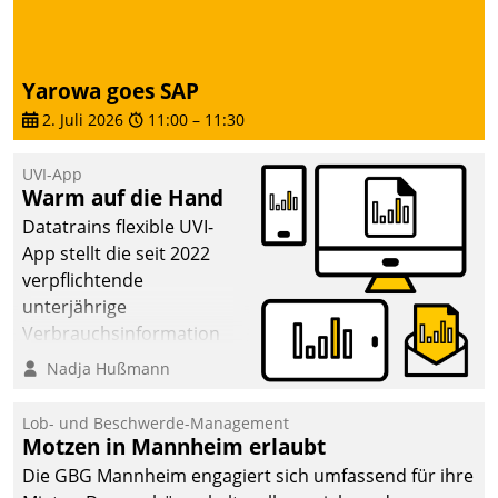
deutscher
Wohnungsunternehmen
– und beschleunigt damit
Yarowa goes SAP
den Weg vom
2. Juli 2026
11:00
–
11:30
Mieteranliegen zum
Dienstleisterauftrag.
UVI-App
Warm auf die Hand
Datatrains flexible UVI-
App stellt die seit 2022
verpflichtende
unterjährige
Verbrauchsinformation
schnell, zuverlässig und
Nadja Hußmann
leicht bekömmlich bereit:
Die monatlichen
Lob- und Beschwerde-Management
Mitteilungen zum
Motzen in Mannheim erlaubt
Heizungs- und
Die GBG Mannheim engagiert sich umfassend für ihre
Wasserverbrauch gehen