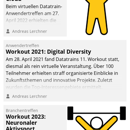
anspruchsvollen
Beim virtuellen Datatrain-
Aufgaben und
Anwendertreffen am 27.
abnehmendem
April 2022 erhielten die
Nachwuchs?
Teilnehmerinnen und
Andreas Lerchner
Teilnehmer kurzweilige
Einblicke in innovative
Anwendertreffen
Cloud-Strategien und -
Workout 2021: Digital Diversity
Lösungen mit hohem
Am 28. April 2021 fand Datatrains 11. Workout statt,
Zukunftspotenzial.
diesmal als rein virtuelle Veranstaltung. Über 100
Teilnehmer erhielten straff organisierte Einblicke in
Zukunftsthemen und innovative Projekte. Zuletzt
wurden die Top-Interessengebiete ermittelt.
Andreas Lerchner
Branchentreffen
Workout 2023:
Neuronaler
Aktivsport