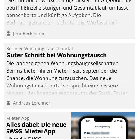
Die Immobilienwirtschaft digitalisiert ihr Angebot. Das
betrifft Einzelleistungen und Gesamtablauf, umfasst
benachbarte und künftige Aufgaben. Die
Bedingungen ändern sich ständig. Wie lässt sich
technisch die Kontrolle wahren und zugleich Freiraum
Jörn Beckmann
fürs Wachsen öffnen?
Berliner Wohnungstauschportal
Guter Schnitt bei Wohnungstausch
Die landeseigenen Wohnungsbaugesellschaften
Berlins bieten ihren Mietern seit September die
Chance, die Wohnung zu tauschen. Das neue
Wohnungstauschportal verspricht eine bessere
Nutzung des knappen Wohnraums der Stadt. Erster
Anwendungsfall für Datatrains Lösung API-Hub mit
Andreas Lerchner
Schnittstellen zu den ERP-Systemen der
Unternehmen.
Mieter-App
Alles dabei: Die neue
SWSG-MieterApp