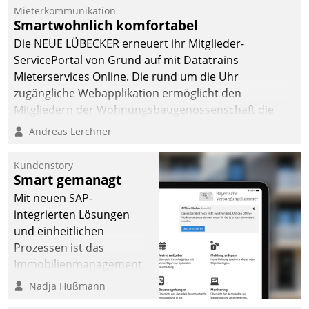
Mieterkommunikation
Smartwohnlich komfortabel
Die NEUE LÜBECKER erneuert ihr Mitglieder-
ServicePortal von Grund auf mit Datatrains
Mieterservices Online. Die rund um die Uhr
zugängliche Webapplikation ermöglicht den
Mitgliedern der Wohnungs­bau­genossenschaft die
Kontaktaufnahme per Smartphone, Tablet oder PC.
Andreas Lerchner
Kundenstory
Smart gemanagt
Mit neuen SAP-
integrierten Lösungen
und einheitlichen
Prozessen ist das
Immobilienmanagement
der Bayerischen
Nadja Hußmann
Versorgungskammer im