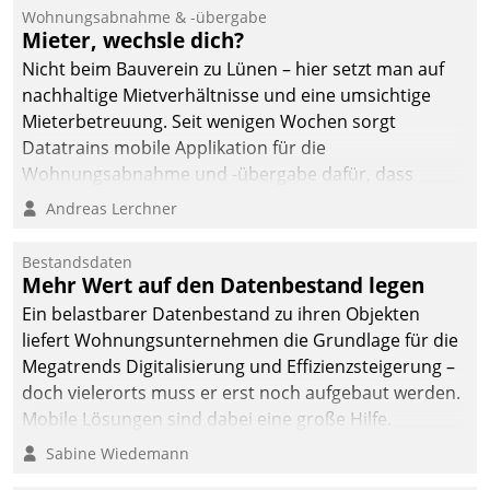
Ressort Kapitalanlage für
Wohnungsabnahme & -übergabe
künftige Aufgaben und
Mieter, wechsle dich?
Herausforderungen
Nicht beim Bauverein zu Lünen – hier setzt man auf
gerüstet.
nachhaltige Mietverhältnisse und eine umsichtige
Mieterbetreuung. Seit wenigen Wochen sorgt
Datatrains mobile Applikation für die
Wohnungsabnahme und -übergabe dafür, dass
Mieter wohlgeordnet kommen und, so es sein muss,
Andreas Lerchner
gehen können.
Bestandsdaten
Mehr Wert auf den Datenbestand legen
Ein belastbarer Datenbestand zu ihren Objekten
liefert Wohnungsunternehmen die Grundlage für die
Megatrends Digitalisierung und Effizienzsteigerung –
doch vielerorts muss er erst noch aufgebaut werden.
Mobile Lösungen sind dabei eine große Hilfe.
Sabine Wiedemann