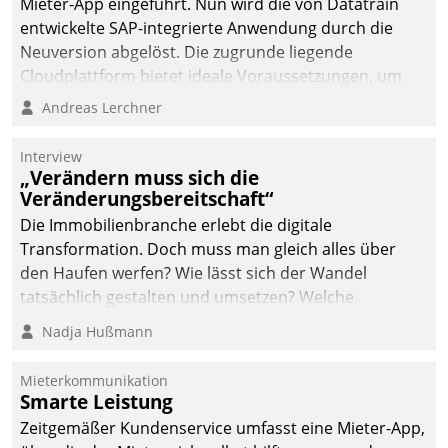
Mieter-App eingeführt. Nun wird die von Datatrain
entwickelte SAP-integrierte Anwendung durch die
Neuversion abgelöst. Die zugrunde liegende
Cloudplattform bietet ideale Voraussetzungen, um
die Funktionalität der App zu erweitern und weitere
Andreas Lerchner
innovative Apps, auch von Drittanbietern, in SAP zu
integrieren.
Interview
„Verändern muss sich die
Veränderungsbereitschaft“
Die Immobilienbranche erlebt die digitale
Transformation. Doch muss man gleich alles über
den Haufen werfen? Wie lässt sich der Wandel
tatsächlich gestalten und umsetzen? Welche
Argumente zählen wirklich?
Nadja Hußmann
Mieterkommunikation
Smarte Leistung
Zeitgemäßer Kundenservice umfasst eine Mieter-App,