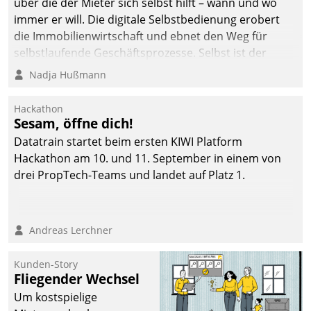
über die der Mieter sich selbst hilft – wann und wo
immer er will. Die digitale Selbstbedienung erobert
die Immobilienwirtschaft und ebnet den Weg für
selbstlaufende Geschäftsprozesse. Selbst ist der
Kunde und smart der Serviceanbieter.
Nadja Hußmann
Hackathon
Sesam, öffne dich!
Datatrain startet beim ersten KIWI Platform
Hackathon am 10. und 11. September in einem von
drei PropTech-Teams und landet auf Platz 1.
Andreas Lerchner
Kunden-Story
Fliegender Wechsel
Um kostspielige