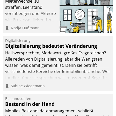
Mieterwechsel zu
straffen, Leerstand
vorzubeugen und Akteure
wie Prozesse fließend zu
vernetzen, nutzt die
Nadja Hußmann
Berliner Gewobag seit
Jahresbeginn eine
Digitalisierung
Überblick, Einsicht und
Digitalisierung bedeutet Veränderung
Eingriff bietende Lösung.
Heilsversprechen, Modewort, großes Fragezeichen?
Zur Entwicklung setzte
Alle reden von Digitalisierung, aber die Wenigsten
man auf
wissen, was damit gemeint ist. Denn sie betrifft
Cloudtechnologie,
verschiedenste Bereiche der Immobilienbranche: Wer
bewährte und Startup-
fundiert über sie sprechen will, muss zuerst Begriffe
Partner sowie erstmals
klären. Ein Aspekt ist die betriebliche Optimierung:
Sabine Wiedemann
agile Projektmethoden.
Moderne Softwarelösungen ermöglichen große
Einsparungen durch optimierte und automatisierte
Bestandsdaten
Prozesse. Doch man darf nicht zu viel erwarten: Allein
Bestand in der Hand
mit der Einführung einer neuen Software ist es nicht
Mobiles Bestandsdatenmanagement schließt
getan. Die Digitalisierung erfordert von Unternehmen