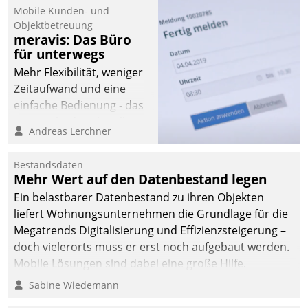
Mobile Kunden- und
Objektbetreuung
meravis: Das Büro
für unterwegs
Mehr Flexibilität, weniger
Zeitaufwand und eine
einfache Bedienung - das
verspricht das aktuelle
Andreas Lerchner
Cockpit für mobile
Mitarbeiter von
Bestandsdaten
Datatrain. Die meravis
Mehr Wert auf den Datenbestand legen
Wohnungsbau- und
Ein belastbarer Datenbestand zu ihren Objekten
Immobilien GmbH hat
liefert Wohnungsunternehmen die Grundlage für die
sich dabei für den Betrieb
Megatrends Digitalisierung und Effizienzsteigerung –
der Lösung über die SAP
doch vielerorts muss er erst noch aufgebaut werden.
Cloud Platform
Mobile Lösungen sind dabei eine große Hilfe.
entschieden - als erstes
Sabine Wiedemann
Unternehmen am
Wohnungsmarkt.