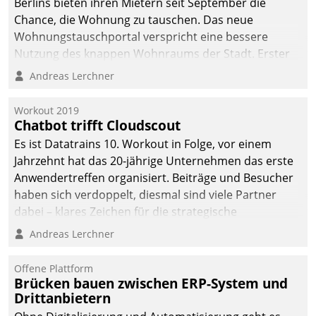
Berlins bieten ihren Mietern seit September die
Chance, die Wohnung zu tauschen. Das neue
Wohnungstauschportal verspricht eine bessere
Nutzung des knappen Wohnraums der Stadt. Erster
Anwendungsfall für Datatrains Lösung API-Hub mit
Andreas Lerchner
Schnittstellen zu den ERP-Systemen der
Unternehmen.
Workout 2019
Chatbot trifft Cloudscout
Es ist Datatrains 10. Workout in Folge, vor einem
Jahrzehnt hat das 20-jährige Unternehmen das erste
Anwendertreffen organisiert. Beiträge und Besucher
haben sich verdoppelt, diesmal sind viele Partner
dabei – klares Zeichen für die strategische
Fokussierung auf den Kunden.
Andreas Lerchner
Offene Plattform
Brücken bauen zwischen ERP-System und
Drittanbietern