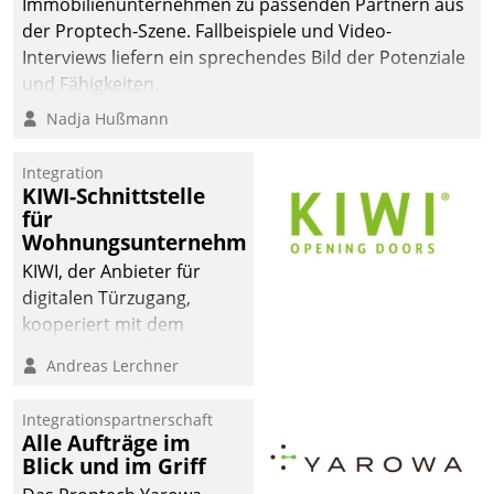
Immobilienunternehmen zu passenden Partnern aus
der Proptech-Szene. Fallbeispiele und Video-
Interviews liefern ein sprechendes Bild der Potenziale
und Fähigkeiten.
Nadja Hußmann
Integration
KIWI-Schnittstelle
für
Wohnungsunternehmen
KIWI, der Anbieter für
digitalen Türzugang,
kooperiert mit dem
Beratungs- und
Andreas Lerchner
Softwareentwicklungshaus
Datatrain.
Integrationspartnerschaft
Alle Aufträge im
Blick und im Griff