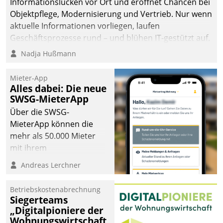
Informationslücken vor Ort und eröffnet Chancen bei
die Bereitschaft, sich zu überprüfen, zu hinterfragen
Objektpflege, Modernisierung und Vertrieb. Nur wenn
und zu verändern.
aktuelle Informationen vorliegen, laufen
Geschäftsprozesse rund – und blühen IT-gestützt auf.
Nadja Hußmann
Mieter-App
Alles dabei: Die neue
SWSG-MieterApp
Über die SWSG-
MieterApp können die
mehr als 50.000 Mieter
mit ihrem
Wohnungsunternehmen
Andreas Lerchner
kommunizieren, auf dem
Laufenden bleiben, Daten
Betriebskostenabrechnung
einsehen und ändern
Siegerteams
oder
„Digitalpioniere der
Wohnungswirtschaft
Schadensmeldungen