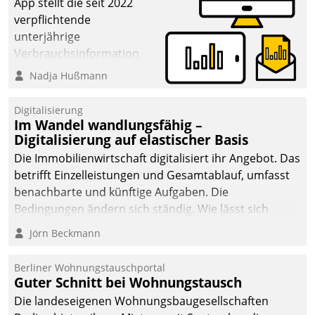
App stellt die seit 2022
verpflichtende
unterjährige
Verbrauchsinformation
schnell, zuverlässig und
Nadja Hußmann
leicht bekömmlich bereit:
Die monatlichen
Digitalisierung
Mitteilungen zum
Im Wandel wandlungsfähig –
Digitalisierung auf elastischer Basis
Heizungs- und
Wasserverbrauch gehen
Die Immobilienwirtschaft digitalisiert ihr Angebot. Das
automatisiert, vollständig
betrifft Einzelleistungen und Gesamtablauf, umfasst
und auf Wunsch über
benachbarte und künftige Aufgaben. Die
mehrere zuvor
Bedingungen ändern sich ständig. Wie lässt sich
festgelegte
technisch die Kontrolle wahren und zugleich Freiraum
Jörn Beckmann
Kommunikationswege bei
fürs Wachsen öffnen?
den Empfängern ein.
Berliner Wohnungstauschportal
Guter Schnitt bei Wohnungstausch
Die landeseigenen Wohnungsbaugesellschaften