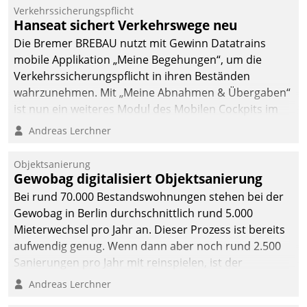
Verkehrssicherungspflicht
Hanseat sichert Verkehrswege neu
Die Bremer BREBAU nutzt mit Gewinn Datatrains
mobile Applikation „Meine Begehungen“, um die
Verkehrssicherungspflicht in ihren Beständen
wahrzunehmen. Mit „Meine Abnahmen & Übergaben“
ist nun ein weiteres Modul des Mobilen Cockpits im
Einsatz.
Andreas Lerchner
Objektsanierung
Gewobag digitalisiert Objektsanierung
Bei rund 70.000 Bestandswohnungen stehen bei der
Gewobag in Berlin durchschnittlich rund 5.000
Mieterwechsel pro Jahr an. Dieser Prozess ist bereits
aufwendig genug. Wenn dann aber noch rund 2.500
Sanierungen pro Jahr mit reinspielen, ist der
Betreuungs- und Organisationsaufwand immens. Im
Andreas Lerchner
Rahmen ihrer Digitalisierungsstrategie hat das