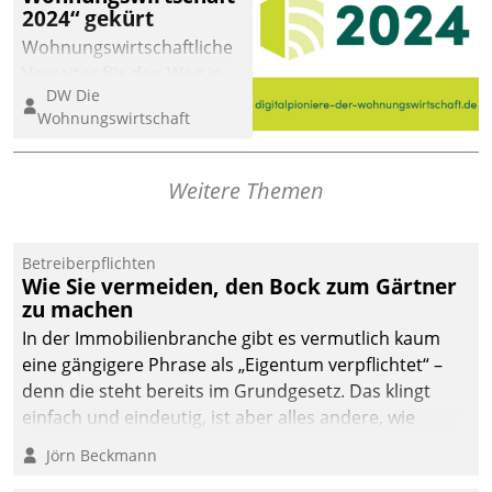
2024“ gekürt
abgeben – rund um die
Uhr.
Wohnungswirtschaftliche
Vorreiter für den Weg in
DW Die
eine digitale Zukunft zu
Wohnungswirtschaft
finden, ist das Ziel des
Awards „Digitalpioniere
der
Weitere Themen
Wohnungswirtschaft“.
Bewerben können sich
dafür ein Team
Betreiberpflichten
Wie Sie vermeiden, den Bock zum Gärtner
bestehend aus
zu machen
Wohnungsunternehmen
und PropTech.
In der Immobilienbranche gibt es vermutlich kaum
eine gängigere Phrase als „Eigentum verpflichtet“ –
denn die steht bereits im Grundgesetz. Das klingt
einfach und eindeutig, ist aber alles andere, wie
Branchenbeschäftigte wissen. Denn mit der
Jörn Beckmann
Verantwortung folgen Verpflichtungen.