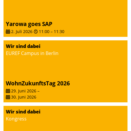
von AktivBo und
Datatrain ermöglicht
automatisiert ausgelöste,
zielgerichtete
Yarowa goes SAP
Mieterbefragungen – eine
2. Juli 2026
11:00
–
11:30
starke Grundlage für
intelligente,
Wir sind dabei
datengestützte
EUREF Campus in Berlin
Entscheidungen.
WohnZukunftsTag 2026
29. Juni 2026
–
30. Juni 2026
Wir sind dabei
Kongress