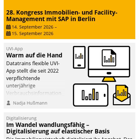
28. Kongress Immobilien- und Facility-
Management mit SAP in Berlin
14. September 2026
–
15. September 2026
UVI-App
Warm auf die Hand
Datatrains flexible UVI-
App stellt die seit 2022
verpflichtende
unterjährige
Verbrauchsinformation
schnell, zuverlässig und
Nadja Hußmann
leicht bekömmlich bereit:
Die monatlichen
Digitalisierung
Mitteilungen zum
Im Wandel wandlungsfähig –
Digitalisierung auf elastischer Basis
Heizungs- und
Wasserverbrauch gehen