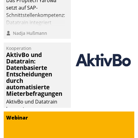
Das Proptech Yarowa
setzt auf SAP-
Schnittstellenkompetenz:
Datatrain integriert
Yarowas Portal zur
Nadja Hußmann
Vergabe und Verwaltung
von Aufträgen der
Kooperation
operativen
AktivBo und
Instandhaltung in die
Datatrain:
Datenbasierte
SAP-Systemlandschaft
Entscheidungen
deutscher
durch
Wohnungsunternehmen
automatisierte
– und beschleunigt damit
Mieterbefragungen
den Weg vom
AktivBo und Datatrain
Mieteranliegen zum
kooperieren –
Dienstleisterauftrag.
Immobilienunternehmen
Webinar
profitieren: Die nahtlose
Integration der Lösungen