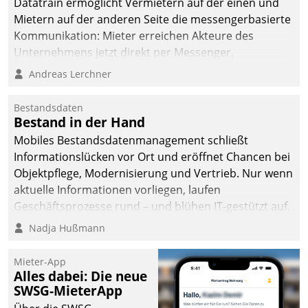
Datatrain ermöglicht Vermietern auf der einen und
die Bereitschaft, sich zu überprüfen, zu hinterfragen
Mietern auf der anderen Seite die messengerbasierte
und zu verändern.
Kommunikation: Mieter erreichen Akteure des
Unternehmens jetzt direkt per Messenger,
Mitarbeiter oder Dienstleister empfangen oder
Andreas Lerchner
versenden die Nachrichten via Cockpit.
Bestandsdaten
Bestand in der Hand
Mobiles Bestandsdatenmanagement schließt
Informationslücken vor Ort und eröffnet Chancen bei
Objektpflege, Modernisierung und Vertrieb. Nur wenn
aktuelle Informationen vorliegen, laufen
Geschäftsprozesse rund – und blühen IT-gestützt auf.
Nadja Hußmann
Mieter-App
Alles dabei: Die neue
SWSG-MieterApp