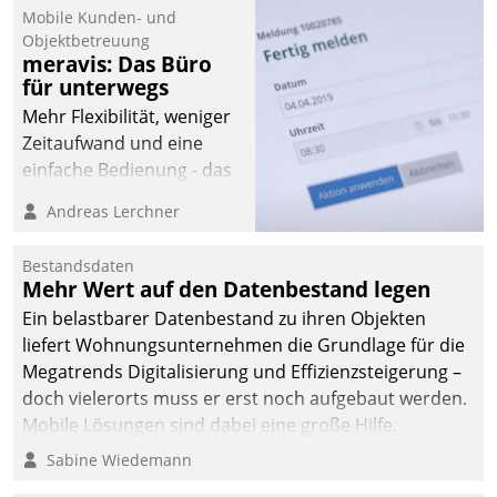
Mobile Kunden- und
Objektbetreuung
meravis: Das Büro
für unterwegs
Mehr Flexibilität, weniger
Zeitaufwand und eine
einfache Bedienung - das
verspricht das aktuelle
Andreas Lerchner
Cockpit für mobile
Mitarbeiter von
Bestandsdaten
Datatrain. Die meravis
Mehr Wert auf den Datenbestand legen
Wohnungsbau- und
Ein belastbarer Datenbestand zu ihren Objekten
Immobilien GmbH hat
liefert Wohnungsunternehmen die Grundlage für die
sich dabei für den Betrieb
Megatrends Digitalisierung und Effizienzsteigerung –
der Lösung über die SAP
doch vielerorts muss er erst noch aufgebaut werden.
Cloud Platform
Mobile Lösungen sind dabei eine große Hilfe.
entschieden - als erstes
Sabine Wiedemann
Unternehmen am
Wohnungsmarkt.