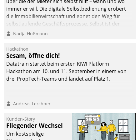
über die der Mieter sich selbst hilft – wann und wo
immer er will. Die digitale Selbstbedienung erobert
die Immobilienwirtschaft und ebnet den Weg für
selbstlaufende Geschäftsprozesse. Selbst ist der
Kunde und smart der Serviceanbieter.
Nadja Hußmann
Hackathon
Sesam, öffne dich!
Datatrain startet beim ersten KIWI Platform
Hackathon am 10. und 11. September in einem von
drei PropTech-Teams und landet auf Platz 1.
Andreas Lerchner
Kunden-Story
Fliegender Wechsel
Um kostspielige