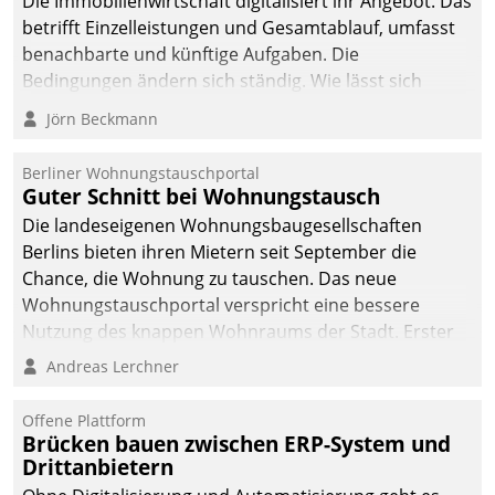
Die Immobilienwirtschaft digitalisiert ihr Angebot. Das
automatisiert, vollständig
betrifft Einzelleistungen und Gesamtablauf, umfasst
und auf Wunsch über
benachbarte und künftige Aufgaben. Die
mehrere zuvor
Bedingungen ändern sich ständig. Wie lässt sich
festgelegte
technisch die Kontrolle wahren und zugleich Freiraum
Jörn Beckmann
Kommunikationswege bei
fürs Wachsen öffnen?
den Empfängern ein.
Berliner Wohnungstauschportal
Guter Schnitt bei Wohnungstausch
Die landeseigenen Wohnungsbaugesellschaften
Berlins bieten ihren Mietern seit September die
Chance, die Wohnung zu tauschen. Das neue
Wohnungstauschportal verspricht eine bessere
Nutzung des knappen Wohnraums der Stadt. Erster
Anwendungsfall für Datatrains Lösung API-Hub mit
Andreas Lerchner
Schnittstellen zu den ERP-Systemen der
Unternehmen.
Offene Plattform
Brücken bauen zwischen ERP-System und
Drittanbietern