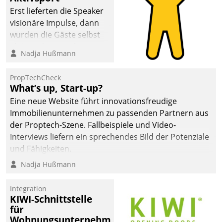
Erst lieferten die Speaker
visionäre Impulse, dann
wurden die Gäste selbst
aktiv und sammelten
Nadja Hußmann
methodisch
Vernetzungsideen fürs
PropTechCheck
Quartier. Dazwischen
What’s up, Start-up?
zeigte Datatrain, was es
Eine neue Website führt innovationsfreudige
Neues zu bieten hat.
Immobilienunternehmen zu passenden Partnern aus
der Proptech-Szene. Fallbeispiele und Video-
Interviews liefern ein sprechendes Bild der Potenziale
und Fähigkeiten.
Nadja Hußmann
Integration
KIWI-Schnittstelle
für
Wohnungsunternehmen