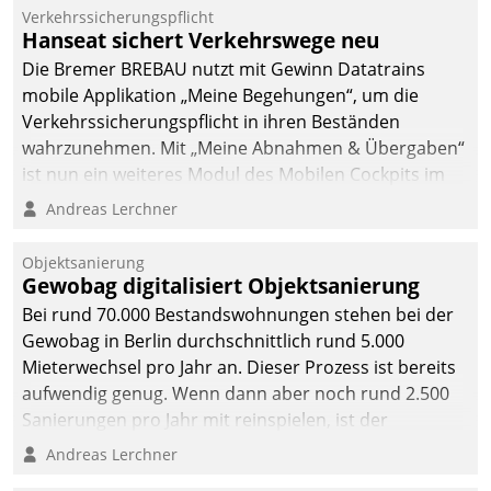
Verkehrssicherungspflicht
Hanseat sichert Verkehrswege neu
Die Bremer BREBAU nutzt mit Gewinn Datatrains
mobile Applikation „Meine Begehungen“, um die
Verkehrssicherungspflicht in ihren Beständen
wahrzunehmen. Mit „Meine Abnahmen & Übergaben“
ist nun ein weiteres Modul des Mobilen Cockpits im
Einsatz.
Andreas Lerchner
Objektsanierung
Gewobag digitalisiert Objektsanierung
Bei rund 70.000 Bestandswohnungen stehen bei der
Gewobag in Berlin durchschnittlich rund 5.000
Mieterwechsel pro Jahr an. Dieser Prozess ist bereits
aufwendig genug. Wenn dann aber noch rund 2.500
Sanierungen pro Jahr mit reinspielen, ist der
Betreuungs- und Organisationsaufwand immens. Im
Andreas Lerchner
Rahmen ihrer Digitalisierungsstrategie hat das