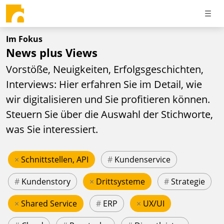
Im Fokus
News plus Views
Vorstöße, Neuigkeiten, Erfolgsgeschichten,
Interviews: Hier erfahren Sie im Detail, wie
wir digitalisieren und Sie profitieren können.
Steuern Sie über die Auswahl der Stichworte,
was Sie interessiert.
×
Schnittstellen, API
#
Kundenservice
#
Kundenstory
×
Drittsysteme
#
Strategie
×
Shared Service
#
ERP
×
UX/UI