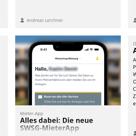
n,
Andreas Lerchner
O
A
P
W
O
C
Z
e
Mieter-App
Alles dabei: Die neue
SWSG-MieterApp