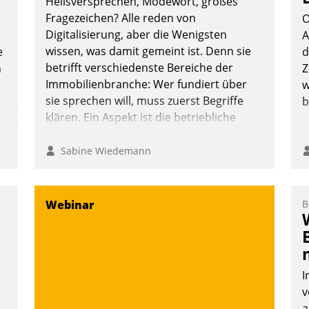
Heilsversprechen, Modewort, großes
Fragezeichen? Alle reden von
O
Digitalisierung, aber die Wenigsten
A
wissen, was damit gemeint ist. Denn sie
e
d
betrifft verschiedenste Bereiche der
n
Z
Immobilienbranche: Wer fundiert über
w
sie sprechen will, muss zuerst Begriffe
b
klären. Ein Aspekt ist die betriebliche
Optimierung: Moderne Softwarelösungen
ermöglichen große Einsparungen durch
Sabine Wiedemann
optimierte und automatisierte Prozesse.
Doch man darf nicht zu viel erwarten:
Allein mit der Einführung einer neuen
Webinar
B
Software ist es nicht getan. Die
Digitalisierung erfordert von
Unternehmen die Bereitschaft, sich zu
überprüfen, zu hinterfragen und zu
I
verändern.
v
a