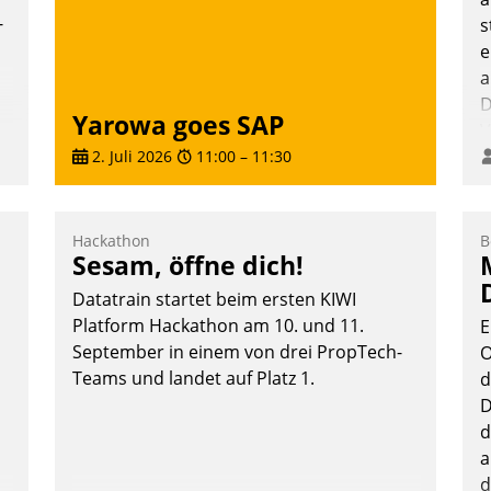
-
s
e
a
D
Yarowa goes SAP
V
2. Juli 2026
11:00
–
11:30
Hackathon
B
Sesam, öffne dich!
Datatrain startet beim ersten KIWI
Platform Hackathon am 10. und 11.
E
September in einem von drei PropTech-
O
Teams und landet auf Platz 1.
d
D
d
a
d