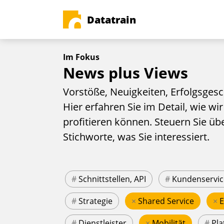
Datatrain
Im Fokus
News plus Views
Vorstöße, Neuigkeiten, Erfolgsgesc
Hier erfahren Sie im Detail, wie wir
profitieren können. Steuern Sie üb
Stichworte, was Sie interessiert.
#
Schnittstellen, API
#
Kundenservic
#
Strategie
×
Shared Service
×
#
Dienstleister
×
Mobilität
#
Pla