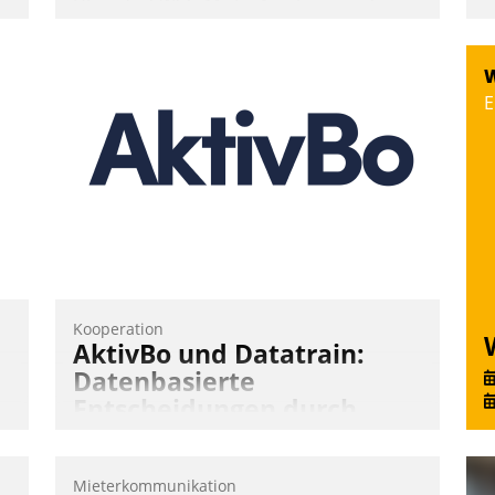
Über die SWSG-MieterApp können die
mehr als 50.000 Mieter mit ihrem
Wohnungsunternehmen kommunizieren,
W
auf dem Laufenden bleiben, Daten
E
einsehen und ändern oder
Schadensmeldungen abgeben – rund um
die Uhr.
Andreas Lerchner
Kooperation
AktivBo und Datatrain:
Datenbasierte
Entscheidungen durch
automatisierte
Mieterbefragungen
Mieterkommunikation