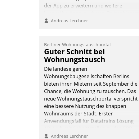
der App zu erweitern und weitere
innovative Apps, auch von Drittanbieter
in SAP zu integrieren.
Andreas Lerchner
Berliner Wohnungstauschportal
Guter Schnitt bei
Wohnungstausch
Die landeseigenen
Wohnungsbaugesellschaften Berlins
bieten ihren Mietern seit September die
Chance, die Wohnung zu tauschen. Das
neue Wohnungstauschportal verspricht
eine bessere Nutzung des knappen
Wohnraums der Stadt. Erster
Anwendungsfall für Datatrains Lösung
API-Hub mit Schnittstellen zu den ERP-
Systemen der Unternehmen.
Andreas Lerchner