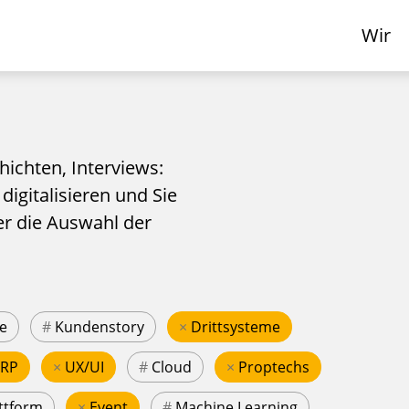
Wir
hichten, Interviews:
 digitalisieren und Sie
er die Auswahl der
e
#
Kundenstory
×
Drittsysteme
ERP
×
UX/UI
#
Cloud
×
Proptechs
ttform
×
Event
#
Machine Learning