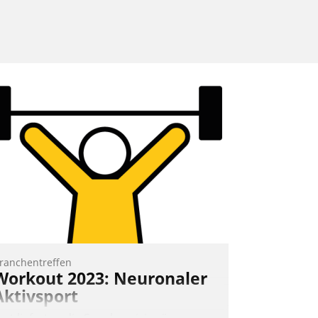
ranchentreffen
Workout 2023: Neuronaler
Aktivsport
rst lieferten die Speaker visionäre