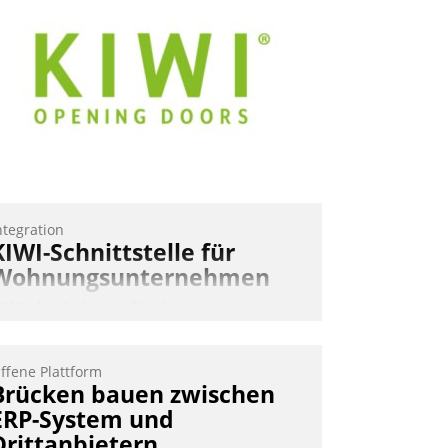
ntegration
KIWI-Schnittstelle für
Wohnungsunternehmen
IWI, der Anbieter für digitalen
ürzugang, kooperiert mit dem
eratungs- und
ffene Plattform
oftwareentwicklungshaus Datatrain.
Brücken bauen zwischen
ERP-System und
Drittanbietern