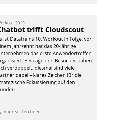
mpulse, dann wurden die Gäste selbst
ktiv und sammelten methodisch
ernetzungsideen fürs Quartier.
orkout 2019
Chatbot trifft Cloudscout
azwischen zeigte Datatrain, was es
eues zu bieten hat.
s ist Datatrains 10. Workout in Folge, vor
inem Jahrzehnt hat das 20-jährige
nternehmen das erste Anwendertreffen
rganisiert. Beiträge und Besucher haben
Nadja Hußmann
ich verdoppelt, diesmal sind viele
artner dabei – klares Zeichen für die
trategische Fokussierung auf den
unden.
Andreas Lerchner