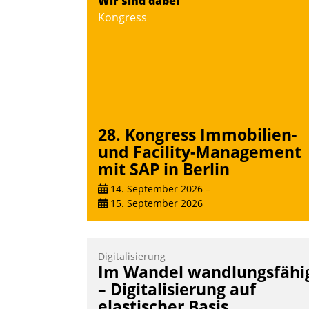
Wir sind dabei
Teilnehmer kurzweilige Einblicke in
Kongress
innovative Cloud-Strategien und -
Lösungen mit hohem Zukunftspotenzial.
Andreas Lerchner
28. Kongress Immobilien-
und Facility-Management
mit SAP in Berlin
14. September 2026
–
15. September 2026
Digitalisierung
Im Wandel wandlungsfähi
– Digitalisierung auf
elastischer Basis