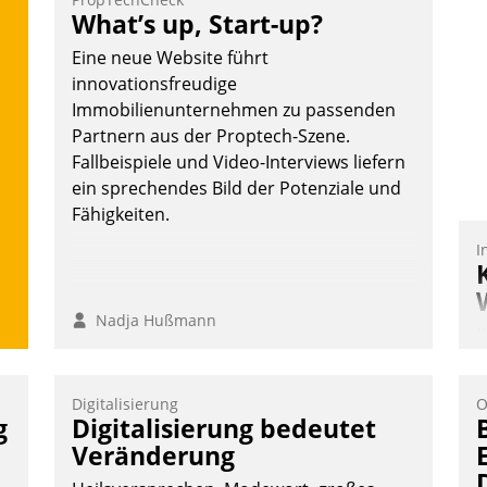
What’s up, Start-up?
Eine neue Website führt
innovationsfreudige
Immobilienunternehmen zu passenden
Partnern aus der Proptech-Szene.
Fallbeispiele und Video-Interviews liefern
ein sprechendes Bild der Potenziale und
Fähigkeiten.
I
Nadja Hußmann
K
T
B
Digitalisierung
O
S
g
Digitalisierung bedeutet
Veränderung