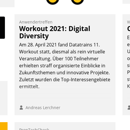
I
a
V
Anwendertreffen
W
Workout 2021: Digital
D
Diversity
N
E
e
Am 28. April 2021 fand Datatrains 11.
U
Workout statt, diesmal als rein virtuelle
o
Veranstaltung. Über 100 Teilnehmer
s
erhielten straff organisierte Einblicke in
P
Zukunftsthemen und innovative Projekte.
s
Zuletzt wurden die Top-Interessengebiete
K
ermittelt.
Andreas Lerchner
PropTechCheck