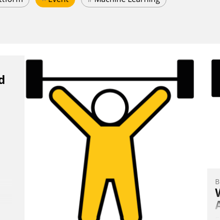
d
B
E