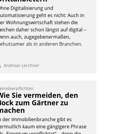
hne Digitalisierung und
utomatisierung geht es nicht: Auch in
er Wohnungswirtschaft stehen die
Andreas Lerchner
eichen daher schon längst auf digital –
enn auch, zugegebenermaßen,
ehutsamer als in anderen Branchen.
Andreas Lerchner
etreiberpflichten
Wie Sie vermeiden, den
Bock zum Gärtner zu
machen
n der Immobilienbranche gibt es
ermutlich kaum eine gängigere Phrase
ls „Eigentum verpflichtet“ – denn die