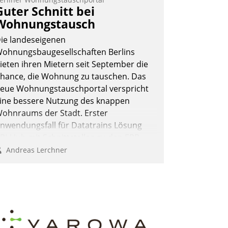
rage: Wie lassen sich Mammutprojekte
Guter Schnitt bei
eistern und Workloads wuppen – bei
Wohnungstausch
unehmend anspruchsvollen Aufgaben
ie landeseigenen
nd abnehmendem Nachwuchs?
ohnungsbaugesellschaften Berlins
ieten ihren Mietern seit September die
hance, die Wohnung zu tauschen. Das
Nadja Hußmann
eue Wohnungstauschportal verspricht
ine bessere Nutzung des knappen
ohnraums der Stadt. Erster
nwendungsfall für Datatrains Lösung
PI-Hub mit Schnittstellen zu den ERP-
ystemen der Unternehmen.
Andreas Lerchner