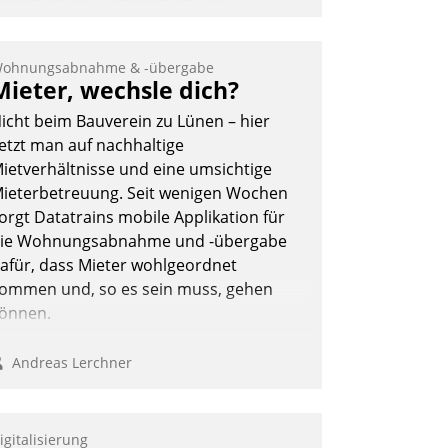
inheitlichen Prozessen ist das
mmobilienmanagement der Bayerischen
ersorgungskammer im Ressort
ohnungsabnahme & -übergabe
apitalanlage für künftige Aufgaben und
Mieter, wechsle dich?
erausforderungen gerüstet.
icht beim Bauverein zu Lünen – hier
etzt man auf nachhaltige
ietverhältnisse und eine umsichtige
ieterbetreuung. Seit wenigen Wochen
orgt Datatrains mobile Applikation für
Nadja Hußmann
ie Wohnungsabnahme und -übergabe
afür, dass Mieter wohlgeordnet
ommen und, so es sein muss, gehen
önnen.
Andreas Lerchner
igitalisierung