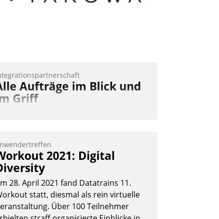
ntegrationspartnerschaft
Alle Aufträge im Blick und
im Griff
as Proptech Yarowa setzt auf SAP-
chnittstellenkompetenz: Datatrain
ntegriert Yarowas Portal zur Vergabe
nwendertreffen
nd Verwaltung von Aufträgen der
Workout 2021: Digital
perativen Instandhaltung in die SAP-
Diversity
ystemlandschaft deutscher
m 28. April 2021 fand Datatrains 11.
ohnungsunternehmen – und
orkout statt, diesmal als rein virtuelle
eschleunigt damit den Weg vom
eranstaltung. Über 100 Teilnehmer
ieteranliegen zum Dienstleisterauftrag.
rhielten straff organisierte Einblicke in