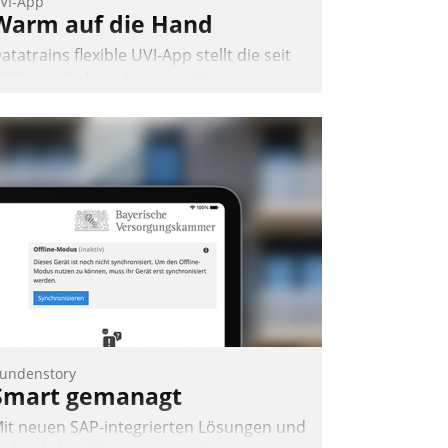
VI-App
Warm auf die Hand
atatrains flexible UVI-App stellt die seit
022 verpflichtende unterjährige
erbrauchsinformation schnell,
uverlässig und leicht bekömmlich bereit:
ie monatlichen Mitteilungen zum
eizungs- und Wasserverbrauch gehen
utomatisiert, vollständig und auf
unsch über mehrere zuvor festgelegte
ommunikationswege bei den
mpfängern ein.
Nadja Hußmann
undenstory
Smart gemanagt
it neuen SAP-integrierten Lösungen und