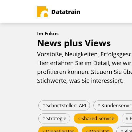
Datatrain
Im Fokus
News plus Views
Vorstöße, Neuigkeiten, Erfolgsgesc
Hier erfahren Sie im Detail, wie wir
profitieren können. Steuern Sie üb
Stichworte, was Sie interessiert.
#
Schnittstellen, API
#
Kundenservic
#
Strategie
×
Shared Service
#
×
Dienstleister
×
Mobilität
#
Pla