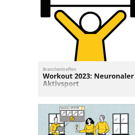
Branchentreffen
Workout 2023: Neuronaler
Aktivsport
Erst lieferten die Speaker visionäre
Impulse, dann wurden die Gäste selbst
aktiv und sammelten methodisch
Vernetzungsideen fürs Quartier.
Dazwischen zeigte Datatrain, was es
Neues zu bieten hat.