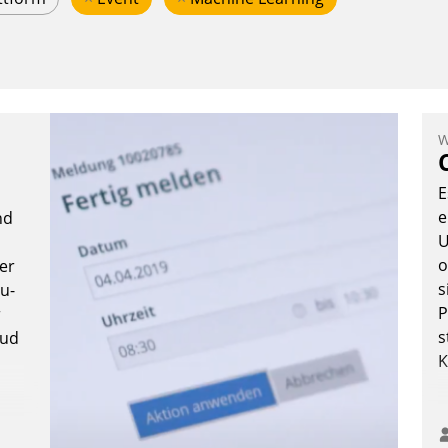
W
E
e
nd
U
o
ter
s
u-
P
r
s
oud
K