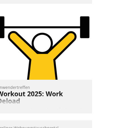
nwendertreffen
Workout 2025: Work
Deload
n entspannter Atmosphäre findet am 6.
nd 7. Mai Datatrains Netzwerk-Event im
unden- und Partnerkreis statt. Zentrale
erliner Wohnungstauschportal