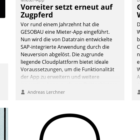
F
Vorreiter setzt erneut auf
m
Zugpferd
z
Vor rund einem Jahrzehnt hat die
D
u
GESOBAU eine Mieter-App eingeführt.
W
Nun wird die von Datatrain entwickelte
b
SAP-integrierte Anwendung durch die
C
Neuversion abgelöst. Die zugrunde
n
liegende Cloudplattform bietet ideale
e
Voraussetzungen, um die Funktionalität
W
der App zu erweitern und weitere
A
innovative Apps, auch von Drittanbietern,
A
in SAP zu integrieren.
S
Andreas Lerchner