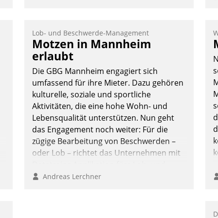
e
I
V
Lob- und Beschwerde-Management
W
K
Motzen in Mannheim
H
erlaubt
N
s
Die GBG Mannheim engagiert sich
M
umfassend für ihre Mieter. Dazu gehören
M
kulturelle, soziale und sportliche
s
Aktivitäten, die eine hohe Wohn- und
d
Lebensqualität unterstützen. Nun geht
d
das Engagement noch weiter: Für die
k
zügige Bearbeitung von Beschwerden –
k
oder Lob – richtet das Unternehmen mit
Datatrains Applikation fürs Lob- und
Beschwerde-Management einen eigenen
Andreas Lerchner
Kanal ein.
D