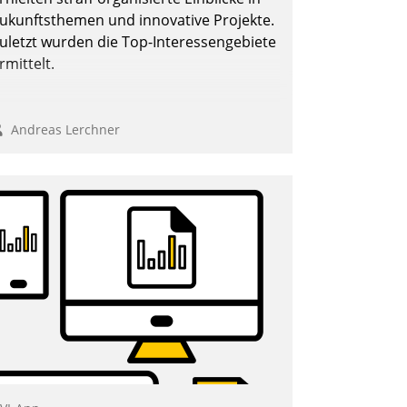
Nadja Hußmann
ukunftsthemen und innovative Projekte.
uletzt wurden die Top-Interessengebiete
rmittelt.
Andreas Lerchner