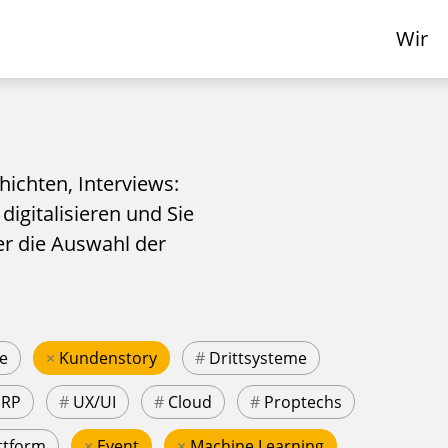
Wir
hichten, Interviews:
 digitalisieren und Sie
er die Auswahl der
e
×
Kundenstory
#
Drittsysteme
ERP
#
UX/UI
#
Cloud
#
Proptechs
ttform
×
Event
×
Machine Learning