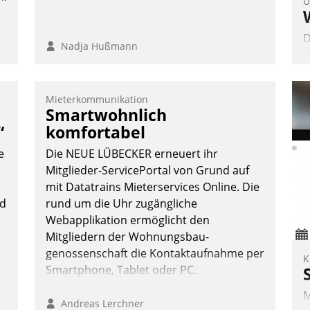
U
D
Nadja Hußmann
2
V
z
Mieterkommunikation
D
Smartwohnlich
H
“
komfortabel
a
e
Die NEUE LÜBECKER erneuert ihr
W
Mitglieder-ServicePortal von Grund auf
K
mit Datatrains Mieterservices Online. Die
E
nd
rund um die Uhr zugängliche
Webapplikation ermöglicht den
Mitgliedern der Wohnungs­bau­
genossenschaft die Kontaktaufnahme per
K
Smartphone, Tablet oder PC.
M
Andreas Lerchner