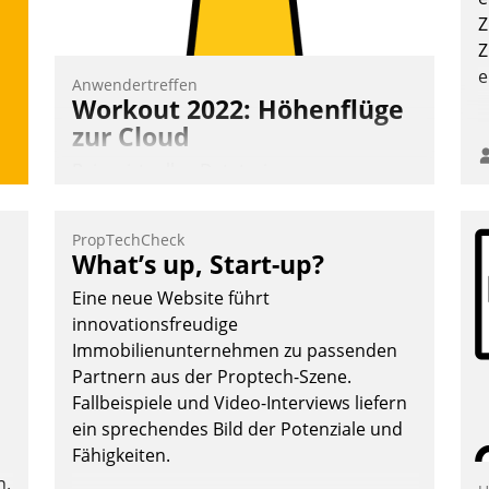
Nadja Hußmann
Z
Z
e
Anwendertreffen
Workout 2022: Höhenflüge
zur Cloud
Beim virtuellen Datatrain-
Anwendertreffen am 27. April 2022
erhielten die Teilnehmerinnen und
PropTechCheck
Teilnehmer kurzweilige Einblicke in
What’s up, Start-up?
innovative Cloud-Strategien und -
Eine neue Website führt
Lösungen mit hohem Zukunftspotenzial.
innovationsfreudige
Immobilienunternehmen zu passenden
Partnern aus der Proptech-Szene.
Fallbeispiele und Video-Interviews liefern
Andreas Lerchner
ein sprechendes Bild der Potenziale und
Fähigkeiten.
n.