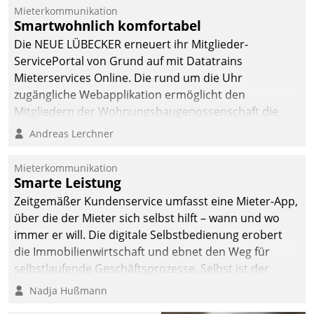
integrieren.
Mieterkommunikation
Smartwohnlich komfortabel
Die NEUE LÜBECKER erneuert ihr Mitglieder-
ServicePortal von Grund auf mit Datatrains
Mieterservices Online. Die rund um die Uhr
zugängliche Webapplikation ermöglicht den
Mitgliedern der Wohnungs­bau­genossenschaft die
Kontaktaufnahme per Smartphone, Tablet oder PC.
Andreas Lerchner
Mieterkommunikation
Smarte Leistung
Zeitgemäßer Kundenservice umfasst eine Mieter-App,
über die der Mieter sich selbst hilft – wann und wo
immer er will. Die digitale Selbstbedienung erobert
die Immobilienwirtschaft und ebnet den Weg für
selbstlaufende Geschäftsprozesse. Selbst ist der
Kunde und smart der Serviceanbieter.
Nadja Hußmann