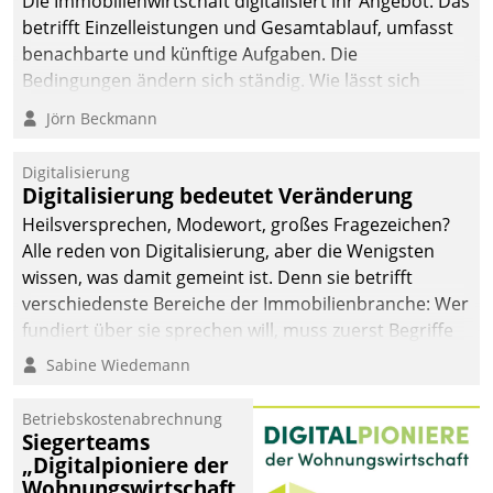
Die Immobilienwirtschaft digitalisiert ihr Angebot. Das
betrifft Einzelleistungen und Gesamtablauf, umfasst
benachbarte und künftige Aufgaben. Die
Bedingungen ändern sich ständig. Wie lässt sich
technisch die Kontrolle wahren und zugleich Freiraum
Jörn Beckmann
fürs Wachsen öffnen?
Digitalisierung
Digitalisierung bedeutet Veränderung
Heilsversprechen, Modewort, großes Fragezeichen?
Alle reden von Digitalisierung, aber die Wenigsten
wissen, was damit gemeint ist. Denn sie betrifft
verschiedenste Bereiche der Immobilienbranche: Wer
fundiert über sie sprechen will, muss zuerst Begriffe
klären. Ein Aspekt ist die betriebliche Optimierung:
Sabine Wiedemann
Moderne Softwarelösungen ermöglichen große
Einsparungen durch optimierte und automatisierte
Betriebskostenabrechnung
Prozesse. Doch man darf nicht zu viel erwarten: Allein
Siegerteams
„Digitalpioniere der
mit der Einführung einer neuen Software ist es nicht
Wohnungswirtschaft
getan. Die Digitalisierung erfordert von Unternehmen