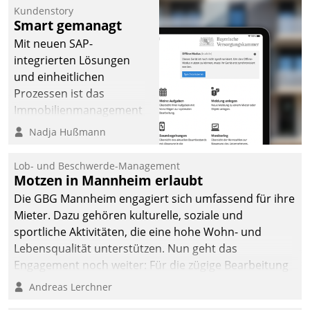
Kundenstory
Smart gemanagt
Mit neuen SAP-
integrierten Lösungen
und einheitlichen
Prozessen ist das
Immobilienmanagement
der Bayerischen
Nadja Hußmann
Versorgungskammer im
Ressort Kapitalanlage für
Lob- und Beschwerde-Management
künftige Aufgaben und
Motzen in Mannheim erlaubt
Herausforderungen
Die GBG Mannheim engagiert sich umfassend für ihre
gerüstet.
Mieter. Dazu gehören kulturelle, soziale und
sportliche Aktivitäten, die eine hohe Wohn- und
Lebensqualität unterstützen. Nun geht das
Engagement noch weiter: Für die zügige Bearbeitung
von Beschwerden – oder Lob – richtet das
Andreas Lerchner
Unternehmen mit Datatrains Applikation fürs Lob-