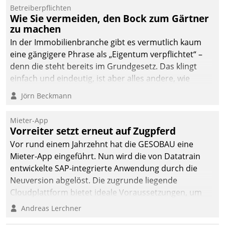
von AktivBo und
Betreiberpflichten
Datatrain ermöglicht
Wie Sie vermeiden, den Bock zum Gärtner
automatisiert ausgelöste,
zu machen
zielgerichtete
In der Immobilienbranche gibt es vermutlich kaum
Mieterbefragungen – eine
eine gängigere Phrase als „Eigentum verpflichtet“ –
starke Grundlage für
denn die steht bereits im Grundgesetz. Das klingt
intelligente,
einfach und eindeutig, ist aber alles andere, wie
datengestützte
Branchenbeschäftigte wissen. Denn mit der
Jörn Beckmann
Entscheidungen.
Verantwortung folgen Verpflichtungen.
Mieter-App
Vorreiter setzt erneut auf Zugpferd
Vor rund einem Jahrzehnt hat die GESOBAU eine
Mieter-App eingeführt. Nun wird die von Datatrain
entwickelte SAP-integrierte Anwendung durch die
Neuversion abgelöst. Die zugrunde liegende
Cloudplattform bietet ideale Voraussetzungen, um
die Funktionalität der App zu erweitern und weitere
Andreas Lerchner
innovative Apps, auch von Drittanbietern, in SAP zu