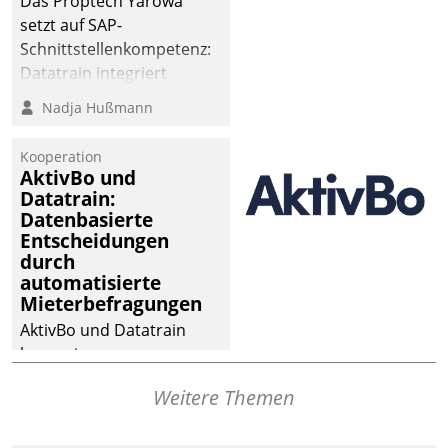
Das Proptech Yarowa
setzt auf SAP-
Schnittstellenkompetenz:
Datatrain integriert
Yarowas Portal zur
Nadja Hußmann
Vergabe und Verwaltung
von Aufträgen der
Kooperation
operativen
AktivBo und
Instandhaltung in die
Datatrain:
Datenbasierte
SAP-Systemlandschaft
Entscheidungen
deutscher
durch
Wohnungsunternehmen
automatisierte
– und beschleunigt damit
Mieterbefragungen
den Weg vom
AktivBo und Datatrain
Mieteranliegen zum
kooperieren –
Dienstleisterauftrag.
Immobilienunternehmen
Weitere Themen
profitieren: Die nahtlose
Integration der Lösungen