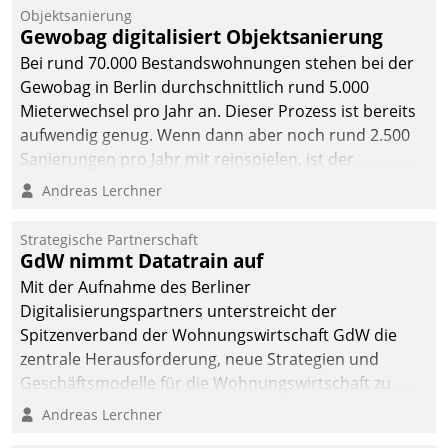
Objektsanierung
Gewobag digitalisiert Objektsanierung
Bei rund 70.000 Bestandswohnungen stehen bei der
Gewobag in Berlin durchschnittlich rund 5.000
Mieterwechsel pro Jahr an. Dieser Prozess ist bereits
aufwendig genug. Wenn dann aber noch rund 2.500
Sanierungen pro Jahr mit reinspielen, ist der
Betreuungs- und Organisationsaufwand immens. Im
Andreas Lerchner
Rahmen ihrer Digitalisierungsstrategie hat das
kommunale Wohnungsbauunternehmen daher
Strategische Partnerschaft
gemeinsam mit der Berliner Datatrain GmbH den
GdW nimmt Datatrain auf
Teilprozess der Objektsanierung digitalisiert.
Mit der Aufnahme des Berliner
Digitalisierungspartners unterstreicht der
Spitzenverband der Wohnungswirtschaft GdW die
zentrale Herausforderung, neue Strategien und
Geschäftsmodelle für die Wohnungswirtschaft zu
entwickeln.
Andreas Lerchner