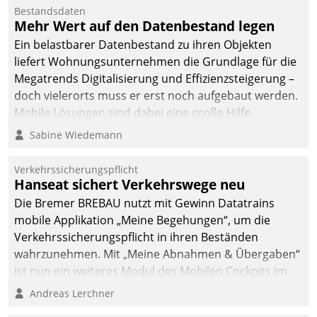
Mitarbeiter von
Bestandsdaten
Datatrain. Die meravis
Mehr Wert auf den Datenbestand legen
Wohnungsbau- und
Ein belastbarer Datenbestand zu ihren Objekten
Immobilien GmbH hat
liefert Wohnungsunternehmen die Grundlage für die
sich dabei für den Betrieb
Megatrends Digitalisierung und Effizienzsteigerung –
der Lösung über die SAP
doch vielerorts muss er erst noch aufgebaut werden.
Cloud Platform
Mobile Lösungen sind dabei eine große Hilfe.
entschieden - als erstes
Sabine Wiedemann
Unternehmen am
Wohnungsmarkt.
Verkehrssicherungspflicht
Hanseat sichert Verkehrswege neu
Die Bremer BREBAU nutzt mit Gewinn Datatrains
mobile Applikation „Meine Begehungen“, um die
Verkehrssicherungspflicht in ihren Beständen
wahrzunehmen. Mit „Meine Abnahmen & Übergaben“
ist nun ein weiteres Modul des Mobilen Cockpits im
Einsatz.
Andreas Lerchner