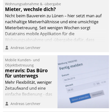
und Beschwerde-Management einen eigenen Kanal
Wohnungsabnahme & -übergabe
ein.
Mieter, wechsle dich?
Nicht beim Bauverein zu Lünen – hier setzt man auf
nachhaltige Mietverhältnisse und eine umsichtige
Mieterbetreuung. Seit wenigen Wochen sorgt
Datatrains mobile Applikation für die
Wohnungsabnahme und -übergabe dafür, dass
Mieter wohlgeordnet kommen und, so es sein muss,
Andreas Lerchner
gehen können.
Mobile Kunden- und
Objektbetreuung
meravis: Das Büro
für unterwegs
Mehr Flexibilität, weniger
Zeitaufwand und eine
einfache Bedienung - das
verspricht das aktuelle
Andreas Lerchner
Cockpit für mobile