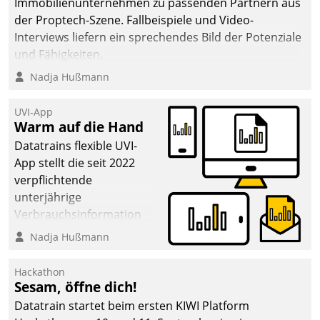
Immobilienunternehmen zu passenden Partnern aus
der Proptech-Szene. Fallbeispiele und Video-
Interviews liefern ein sprechendes Bild der Potenziale
und Fähigkeiten.
Nadja Hußmann
UVI-App
Warm auf die Hand
Datatrains flexible UVI-
App stellt die seit 2022
verpflichtende
unterjährige
Verbrauchsinformation
schnell, zuverlässig und
Nadja Hußmann
leicht bekömmlich bereit:
Die monatlichen
Hackathon
Mitteilungen zum
Sesam, öffne dich!
Heizungs- und
Datatrain startet beim ersten KIWI Platform
Wasserverbrauch gehen