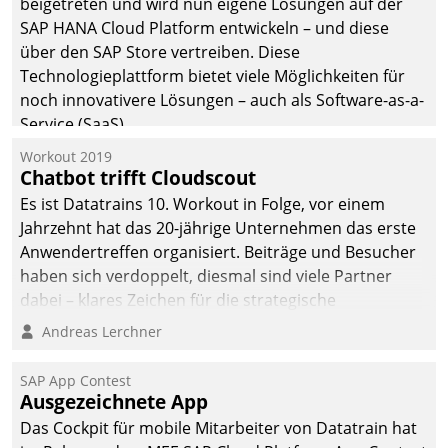
beigetreten und wird nun eigene Lösungen auf der
SAP HANA Cloud Platform entwickeln – und diese
über den SAP Store vertreiben. Diese
Technologieplattform bietet viele Möglichkeiten für
noch innovativere Lösungen – auch als Software-as-a-
Service (SaaS).
Workout 2019
Chatbot trifft Cloudscout
Es ist Datatrains 10. Workout in Folge, vor einem
Jahrzehnt hat das 20-jährige Unternehmen das erste
Anwendertreffen organisiert. Beiträge und Besucher
haben sich verdoppelt, diesmal sind viele Partner
dabei – klares Zeichen für die strategische
Fokussierung auf den Kunden.
Andreas Lerchner
SAP App Contest
Ausgezeichnete App
Das Cockpit für mobile Mitarbeiter von Datatrain hat