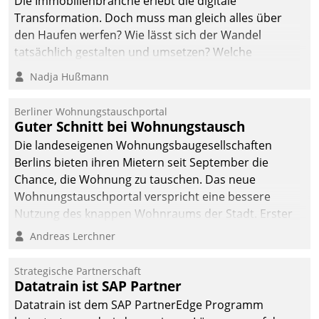
Die Immobilienbranche erlebt die digitale
Transformation. Doch muss man gleich alles über
den Haufen werfen? Wie lässt sich der Wandel
tatsächlich gestalten und umsetzen? Welche
Argumente zählen wirklich?
Nadja Hußmann
Berliner Wohnungstauschportal
Guter Schnitt bei Wohnungstausch
Die landeseigenen Wohnungsbaugesellschaften
Berlins bieten ihren Mietern seit September die
Chance, die Wohnung zu tauschen. Das neue
Wohnungstauschportal verspricht eine bessere
Nutzung des knappen Wohnraums der Stadt. Erster
Anwendungsfall für Datatrains Lösung API-Hub mit
Andreas Lerchner
Schnittstellen zu den ERP-Systemen der
Unternehmen.
Strategische Partnerschaft
Datatrain ist SAP Partner
Datatrain ist dem SAP PartnerEdge Programm