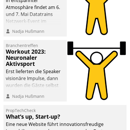
In entspannter
Atmosphäre findet am 6.
und 7. Mai Datatrains
Netzwerk-Event im
Kunden- und Partnerkreis
Nadja Hußmann
statt. Zentrale Frage: Wie
lassen sich
Branchentreffen
Mammutprojekte
Workout 2023:
meistern und Workloads
Neuronaler
Aktivsport
wuppen – bei zunehmend
anspruchsvollen
Erst lieferten die Speaker
Aufgaben und
visionäre Impulse, dann
abnehmendem
wurden die Gäste selbst
Nachwuchs?
aktiv und sammelten
Nadja Hußmann
methodisch
Vernetzungsideen fürs
PropTechCheck
Quartier. Dazwischen
What’s up, Start-up?
zeigte Datatrain, was es
Eine neue Website führt innovationsfreudige
Neues zu bieten hat.