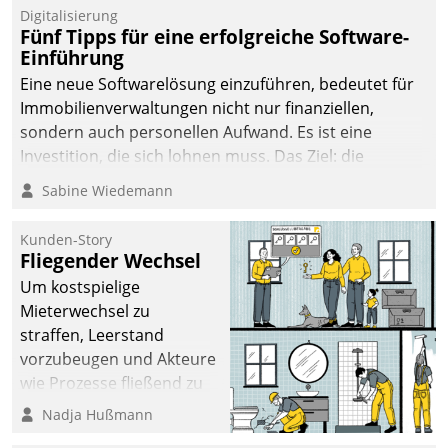
Digitalisierung
Fünf Tipps für eine erfolgreiche Software-
Einführung
Eine neue Softwarelösung einzuführen, bedeutet für
Immobilienverwaltungen nicht nur finanziellen,
sondern auch personellen Aufwand. Es ist eine
Investition, die sich lohnen muss. Das Ziel: die
nachhaltige Optimierung der Geschäftsabläufe. Damit
Sabine Wiedemann
dieses Ziel erreicht wird, sollten einige Grundregeln
befolgt werden.
Kunden-Story
Fliegender Wechsel
Um kostspielige
Mieterwechsel zu
straffen, Leerstand
vorzubeugen und Akteure
wie Prozesse fließend zu
vernetzen, nutzt die
Nadja Hußmann
Berliner Gewobag seit