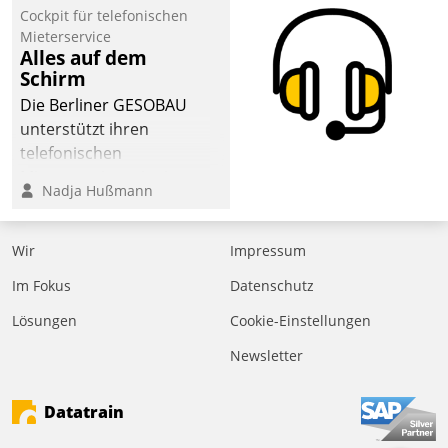
Laufenden bleiben, Daten
Cockpit für telefonischen
einsehen und ändern
Mieterservice
oder
Alles auf dem
Schirm
Schadensmeldungen
abgeben – rund um die
Die Berliner GESOBAU
Uhr.
unterstützt ihren
telefonischen
Mieterservice mit einem
Nadja Hußmann
digitalen Cockpit, das
situationsbezogen
passende Fragen und
Wir
Impressum
Schlagworte auswirft.
Im Fokus
Datenschutz
Eine intuitive
Dialogführung ermöglicht
Lösungen
Cookie-Einstellungen
dem externen
Newsletter
Serviceteam, Anrufe von
Mietenden zügiger und
Datatrain
effizienter zu bearbeiten.