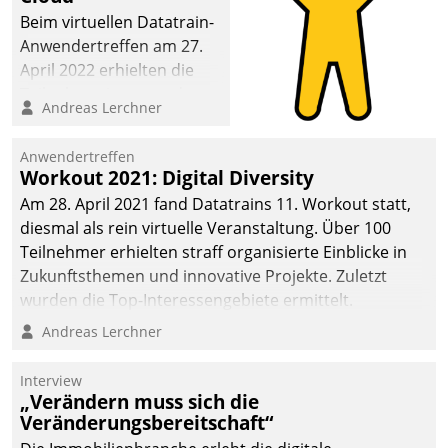
Beim virtuellen Datatrain-
Anwendertreffen am 27.
April 2022 erhielten die
Teilnehmerinnen und
Andreas Lerchner
Teilnehmer kurzweilige
Einblicke in innovative
Anwendertreffen
Cloud-Strategien und -
Workout 2021: Digital Diversity
Lösungen mit hohem
Am 28. April 2021 fand Datatrains 11. Workout statt,
Zukunftspotenzial.
diesmal als rein virtuelle Veranstaltung. Über 100
Teilnehmer erhielten straff organisierte Einblicke in
Zukunftsthemen und innovative Projekte. Zuletzt
wurden die Top-Interessengebiete ermittelt.
Andreas Lerchner
Interview
„Verändern muss sich die
Veränderungsbereitschaft“