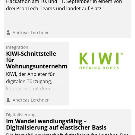
Hackathon am 10. und 11. September in einem von
automatisiert, vollständig
drei PropTech-Teams und landet auf Platz 1.
und auf Wunsch über
mehrere zuvor
festgelegte
Andreas Lerchner
Kommunikationswege bei
den Empfängern ein.
Integration
KIWI-Schnittstelle
für
Wohnungsunternehmen
KIWI, der Anbieter für
digitalen Türzugang,
kooperiert mit dem
Beratungs- und
Andreas Lerchner
Softwareentwicklungshaus
Datatrain.
Digitalisierung
Im Wandel wandlungsfähig –
Digitalisierung auf elastischer Basis