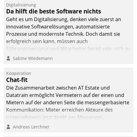
Jahresbeginn eine
Digitalisierung
Überblick, Einsicht und
Da hilft die beste Software nichts
Eingriff bietende Lösung.
Geht es um Digitalisierung, denken viele zuerst an
Zur Entwicklung setzte
innovative Softwarelösungen, automatisierte
man auf
Prozesse und modernste Technik. Doch damit sie
Cloudtechnologie,
erfolgreich sein kann, müssen auch
bewährte und Startup-
Führungspersonal und Mitarbeiter bereit sein, sich zu
Partner sowie erstmals
verändern und anzupassen, sonst werden sie an ihr
Sabine Wiedemann
agile Projektmethoden.
scheitern.
Kooperation
Chat-fit
Die Zusammenarbeit zwischen AT Estate und
Datatrain ermöglicht Vermietern auf der einen und
Mietern auf der anderen Seite die messengerbasierte
Kommunikation: Mieter erreichen Akteure des
Unternehmens jetzt direkt per Messenger,
Mitarbeiter oder Dienstleister empfangen oder
Andreas Lerchner
versenden die Nachrichten via Cockpit.