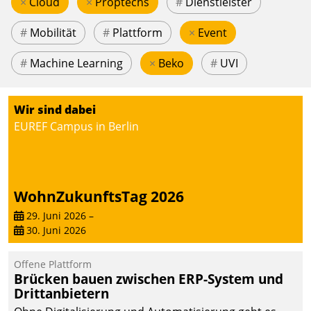
×
Cloud
×
Proptechs
#
Dienstleister
#
Mobilität
#
Plattform
×
Event
#
Machine Learning
×
Beko
#
UVI
Wir sind dabei
EUREF Campus in Berlin
WohnZukunftsTag 2026
29. Juni 2026
–
30. Juni 2026
Offene Plattform
Brücken bauen zwischen ERP-System und
Drittanbietern