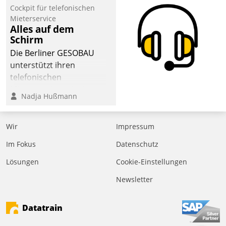
Laufenden bleiben, Daten
Cockpit für telefonischen
einsehen und ändern
Mieterservice
oder
Alles auf dem
Schirm
Schadensmeldungen
abgeben – rund um die
Die Berliner GESOBAU
Uhr.
unterstützt ihren
telefonischen
Mieterservice mit einem
Nadja Hußmann
digitalen Cockpit, das
situationsbezogen
passende Fragen und
Wir
Impressum
Schlagworte auswirft.
Im Fokus
Datenschutz
Eine intuitive
Dialogführung ermöglicht
Lösungen
Cookie-Einstellungen
dem externen
Newsletter
Serviceteam, Anrufe von
Mietenden zügiger und
Datatrain
effizienter zu bearbeiten.