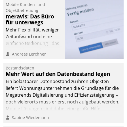
Mobile Kunden- und
Objektbetreuung
meravis: Das Büro
für unterwegs
Mehr Flexibilität, weniger
Zeitaufwand und eine
einfache Bedienung - das
verspricht das aktuelle
Andreas Lerchner
Cockpit für mobile
Mitarbeiter von
Bestandsdaten
Datatrain. Die meravis
Mehr Wert auf den Datenbestand legen
Wohnungsbau- und
Ein belastbarer Datenbestand zu ihren Objekten
Immobilien GmbH hat
liefert Wohnungsunternehmen die Grundlage für die
sich dabei für den Betrieb
Megatrends Digitalisierung und Effizienzsteigerung –
der Lösung über die SAP
doch vielerorts muss er erst noch aufgebaut werden.
Cloud Platform
Mobile Lösungen sind dabei eine große Hilfe.
entschieden - als erstes
Sabine Wiedemann
Unternehmen am
Wohnungsmarkt.