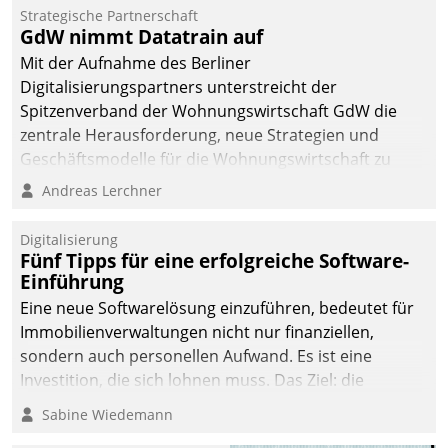
kommunale Wohnungsbauunternehmen daher
Strategische Partnerschaft
gemeinsam mit der Berliner Datatrain GmbH den
GdW nimmt Datatrain auf
Teilprozess der Objektsanierung digitalisiert.
Mit der Aufnahme des Berliner
Digitalisierungspartners unterstreicht der
Spitzenverband der Wohnungswirtschaft GdW die
zentrale Herausforderung, neue Strategien und
Geschäftsmodelle für die Wohnungswirtschaft zu
entwickeln.
Andreas Lerchner
Digitalisierung
Fünf Tipps für eine erfolgreiche Software-
Einführung
Eine neue Softwarelösung einzuführen, bedeutet für
Immobilienverwaltungen nicht nur finanziellen,
sondern auch personellen Aufwand. Es ist eine
Investition, die sich lohnen muss. Das Ziel: die
nachhaltige Optimierung der Geschäftsabläufe. Damit
Sabine Wiedemann
dieses Ziel erreicht wird, sollten einige Grundregeln