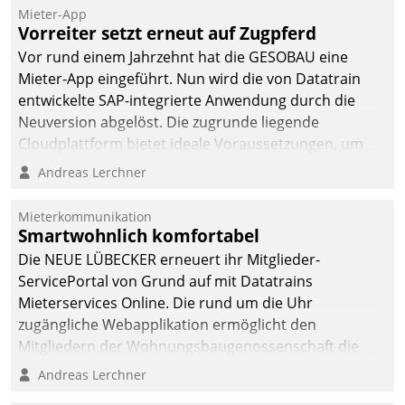
Mieter-App
Vorreiter setzt erneut auf Zugpferd
Vor rund einem Jahrzehnt hat die GESOBAU eine
Mieter-App eingeführt. Nun wird die von Datatrain
entwickelte SAP-integrierte Anwendung durch die
Neuversion abgelöst. Die zugrunde liegende
Cloudplattform bietet ideale Voraussetzungen, um
die Funktionalität der App zu erweitern und weitere
Andreas Lerchner
innovative Apps, auch von Drittanbietern, in SAP zu
integrieren.
Mieterkommunikation
Smartwohnlich komfortabel
Die NEUE LÜBECKER erneuert ihr Mitglieder-
ServicePortal von Grund auf mit Datatrains
Mieterservices Online. Die rund um die Uhr
zugängliche Webapplikation ermöglicht den
Mitgliedern der Wohnungs­bau­genossenschaft die
Kontaktaufnahme per Smartphone, Tablet oder PC.
Andreas Lerchner