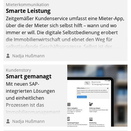
Mieterkommunikation
Smarte Leistung
Zeitgemäßer Kundenservice umfasst eine Mieter-App,
über die der Mieter sich selbst hilft – wann und wo
immer er will. Die digitale Selbstbedienung erobert
die Immobilienwirtschaft und ebnet den Weg für
selbstlaufende Geschäftsprozesse. Selbst ist der
Kunde und smart der Serviceanbieter.
Nadja Hußmann
Kundenstory
Smart gemanagt
Mit neuen SAP-
integrierten Lösungen
und einheitlichen
Prozessen ist das
Immobilienmanagement
der Bayerischen
Nadja Hußmann
Versorgungskammer im