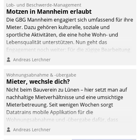
Ressort Kapitalanlage für
Lob- und Beschwerde-Management
künftige Aufgaben und
Motzen in Mannheim erlaubt
Herausforderungen
Die GBG Mannheim engagiert sich umfassend für ihre
gerüstet.
Mieter. Dazu gehören kulturelle, soziale und
sportliche Aktivitäten, die eine hohe Wohn- und
Lebensqualität unterstützen. Nun geht das
Engagement noch weiter: Für die zügige Bearbeitung
von Beschwerden – oder Lob – richtet das
Andreas Lerchner
Unternehmen mit Datatrains Applikation fürs Lob-
und Beschwerde-Management einen eigenen Kanal
Wohnungsabnahme & -übergabe
ein.
Mieter, wechsle dich?
Nicht beim Bauverein zu Lünen – hier setzt man auf
nachhaltige Mietverhältnisse und eine umsichtige
Mieterbetreuung. Seit wenigen Wochen sorgt
Datatrains mobile Applikation für die
Wohnungsabnahme und -übergabe dafür, dass
Mieter wohlgeordnet kommen und, so es sein muss,
Andreas Lerchner
gehen können.