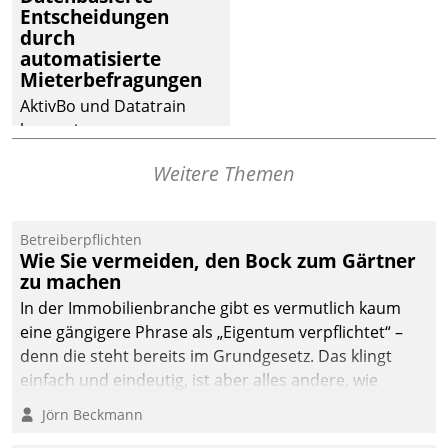
Entscheidungen
deutscher
durch
Wohnungsunternehmen
automatisierte
– und beschleunigt damit
Mieterbefragungen
den Weg vom
AktivBo und Datatrain
Mieteranliegen zum
kooperieren –
Dienstleisterauftrag.
Immobilienunternehmen
Weitere Themen
profitieren: Die nahtlose
Integration der Lösungen
von AktivBo und
Betreiberpflichten
Datatrain ermöglicht
Wie Sie vermeiden, den Bock zum Gärtner
automatisiert ausgelöste,
zu machen
zielgerichtete
In der Immobilienbranche gibt es vermutlich kaum
Mieterbefragungen – eine
eine gängigere Phrase als „Eigentum verpflichtet“ –
starke Grundlage für
denn die steht bereits im Grundgesetz. Das klingt
intelligente,
einfach und eindeutig, ist aber alles andere, wie
datengestützte
Branchenbeschäftigte wissen. Denn mit der
Jörn Beckmann
Entscheidungen.
Verantwortung folgen Verpflichtungen.