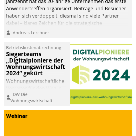
Jahrzehnt hat das 20-jährige Unternehmen das erste
die Bereitschaft, sich zu überprüfen, zu hinterfragen
Anwendertreffen organisiert. Beiträge und Besucher
und zu verändern.
haben sich verdoppelt, diesmal sind viele Partner
dabei – klares Zeichen für die strategische
Fokussierung auf den Kunden.
Andreas Lerchner
Betriebskostenabrechnung
Siegerteams
„Digitalpioniere der
Wohnungswirtschaft
2024“ gekürt
Wohnungswirtschaftliche
Vorreiter für den Weg in
DW Die
eine digitale Zukunft zu
Wohnungswirtschaft
finden, ist das Ziel des
Awards „Digitalpioniere
Webinar
der
Wohnungswirtschaft“.
Bewerben können sich