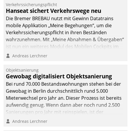
Verkehrssicherungspflicht
Hanseat sichert Verkehrswege neu
Die Bremer BREBAU nutzt mit Gewinn Datatrains
mobile Applikation „Meine Begehungen“, um die
Verkehrssicherungspflicht in ihren Beständen
wahrzunehmen. Mit „Meine Abnahmen & Übergaben“
ist nun ein weiteres Modul des Mobilen Cockpits im
Einsatz.
Andreas Lerchner
Objektsanierung
Gewobag digitalisiert Objektsanierung
Bei rund 70.000 Bestandswohnungen stehen bei der
Gewobag in Berlin durchschnittlich rund 5.000
Mieterwechsel pro Jahr an. Dieser Prozess ist bereits
aufwendig genug. Wenn dann aber noch rund 2.500
Sanierungen pro Jahr mit reinspielen, ist der
Betreuungs- und Organisationsaufwand immens. Im
Andreas Lerchner
Rahmen ihrer Digitalisierungsstrategie hat das