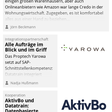
einigen großen Warenhäusern, aber auch
Onlineanbietern wie Amazon war lange Credo in der
Wohnungswirtschaft. Zugegeben, es ist komfortabel
alles aus einer Hand zu beziehen...
Jörn Beckmann
Integrationspartnerschaft
Alle Aufträge im
Blick und im Griff
Das Proptech Yarowa
setzt auf SAP-
Schnittstellenkompetenz:
Datatrain integriert
Yarowas Portal zur
Nadja Hußmann
Vergabe und Verwaltung
von Aufträgen der
Kooperation
operativen
AktivBo und
Instandhaltung in die
Datatrain:
Datenbasierte
SAP-Systemlandschaft