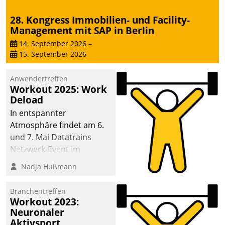
28. Kongress Immobilien- und Facility-
Management mit SAP in Berlin
14. September 2026
–
15. September 2026
Anwendertreffen
Workout 2025: Work
Deload
In entspannter
Atmosphäre findet am 6.
und 7. Mai Datatrains
Netzwerk-Event im
Kunden- und Partnerkreis
Nadja Hußmann
statt. Zentrale Frage: Wie
lassen sich
Branchentreffen
Mammutprojekte
Workout 2023:
meistern und Workloads
Neuronaler
Aktivsport
wuppen – bei zunehmend