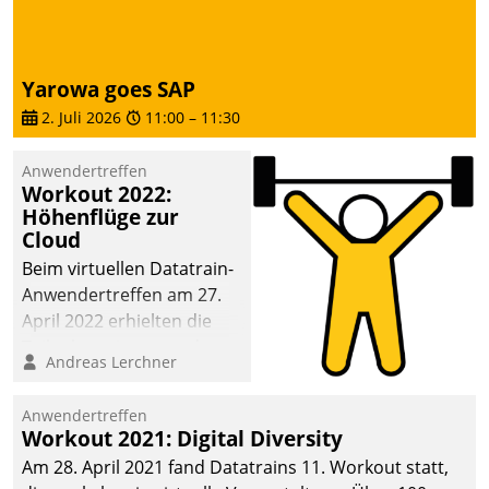
dafür ein Team
bestehend aus
Wohnungsunternehmen
Yarowa goes SAP
und PropTech.
2. Juli 2026
11:00
–
11:30
Anwendertreffen
Workout 2022:
Höhenflüge zur
Cloud
Beim virtuellen Datatrain-
Anwendertreffen am 27.
April 2022 erhielten die
Teilnehmerinnen und
Andreas Lerchner
Teilnehmer kurzweilige
Einblicke in innovative
Anwendertreffen
Cloud-Strategien und -
Workout 2021: Digital Diversity
Lösungen mit hohem
Am 28. April 2021 fand Datatrains 11. Workout statt,
Zukunftspotenzial.