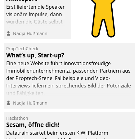
anspruchsvollen
Erst lieferten die Speaker
Aufgaben und
visionäre Impulse, dann
abnehmendem
wurden die Gäste selbst
Nachwuchs?
aktiv und sammelten
Nadja Hußmann
methodisch
Vernetzungsideen fürs
PropTechCheck
Quartier. Dazwischen
What’s up, Start-up?
zeigte Datatrain, was es
Eine neue Website führt innovationsfreudige
Neues zu bieten hat.
Immobilienunternehmen zu passenden Partnern aus
der Proptech-Szene. Fallbeispiele und Video-
Interviews liefern ein sprechendes Bild der Potenziale
und Fähigkeiten.
Nadja Hußmann
Hackathon
Sesam, öffne dich!
Datatrain startet beim ersten KIWI Platform