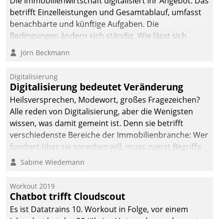
Die Immobilienwirtschaft digitalisiert ihr Angebot. Das
betrifft Einzelleistungen und Gesamtablauf, umfasst
benachbarte und künftige Aufgaben. Die
Bedingungen ändern sich ständig. Wie lässt sich
technisch die Kontrolle wahren und zugleich Freiraum
Jörn Beckmann
fürs Wachsen öffnen?
Digitalisierung
Digitalisierung bedeutet Veränderung
Heilsversprechen, Modewort, großes Fragezeichen?
Alle reden von Digitalisierung, aber die Wenigsten
wissen, was damit gemeint ist. Denn sie betrifft
verschiedenste Bereiche der Immobilienbranche: Wer
fundiert über sie sprechen will, muss zuerst Begriffe
klären. Ein Aspekt ist die betriebliche Optimierung:
Sabine Wiedemann
Moderne Softwarelösungen ermöglichen große
Einsparungen durch optimierte und automatisierte
Workout 2019
Prozesse. Doch man darf nicht zu viel erwarten: Allein
Chatbot trifft Cloudscout
mit der Einführung einer neuen Software ist es nicht
Es ist Datatrains 10. Workout in Folge, vor einem
getan. Die Digitalisierung erfordert von Unternehmen