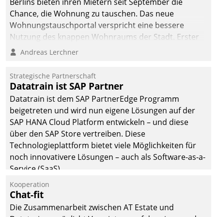
Berlins bieten ihren Mietern seit September die
Chance, die Wohnung zu tauschen. Das neue
Wohnungstauschportal verspricht eine bessere
Nutzung des knappen Wohnraums der Stadt. Erster
Anwendungsfall für Datatrains Lösung API-Hub mit
Andreas Lerchner
Schnittstellen zu den ERP-Systemen der
Unternehmen.
Strategische Partnerschaft
Datatrain ist SAP Partner
Datatrain ist dem SAP PartnerEdge Programm
beigetreten und wird nun eigene Lösungen auf der
SAP HANA Cloud Platform entwickeln – und diese
über den SAP Store vertreiben. Diese
Technologieplattform bietet viele Möglichkeiten für
noch innovativere Lösungen – auch als Software-as-a-
Service (SaaS).
Kooperation
Chat-fit
Die Zusammenarbeit zwischen AT Estate und