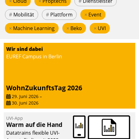
×
Cloud
×
Proptechs
#
Dienstleister
#
Mobilität
#
Plattform
×
Event
×
Machine Learning
×
Beko
×
UVI
Wir sind dabei
EUREF Campus in Berlin
WohnZukunftsTag 2026
29. Juni 2026
–
30. Juni 2026
UVI-App
Warm auf die Hand
Datatrains flexible UVI-