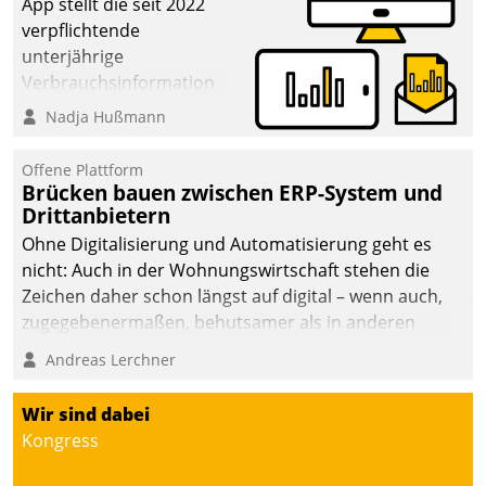
App stellt die seit 2022
verpflichtende
unterjährige
Verbrauchsinformation
schnell, zuverlässig und
Nadja Hußmann
leicht bekömmlich bereit:
Die monatlichen
Offene Plattform
Mitteilungen zum
Brücken bauen zwischen ERP-System und
Drittanbietern
Heizungs- und
Wasserverbrauch gehen
Ohne Digitalisierung und Automatisierung geht es
automatisiert, vollständig
nicht: Auch in der Wohnungswirtschaft stehen die
und auf Wunsch über
Zeichen daher schon längst auf digital – wenn auch,
mehrere zuvor
zugegebenermaßen, behutsamer als in anderen
festgelegte
Branchen.
Andreas Lerchner
Kommunikationswege bei
den Empfängern ein.
Wir sind dabei
Kongress