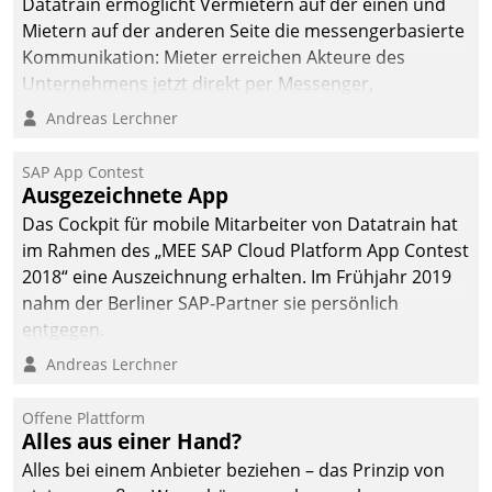
Datatrain ermöglicht Vermietern auf der einen und
Mietern auf der anderen Seite die messengerbasierte
Kommunikation: Mieter erreichen Akteure des
Unternehmens jetzt direkt per Messenger,
Mitarbeiter oder Dienstleister empfangen oder
Andreas Lerchner
versenden die Nachrichten via Cockpit.
SAP App Contest
Ausgezeichnete App
Das Cockpit für mobile Mitarbeiter von Datatrain hat
im Rahmen des „MEE SAP Cloud Platform App Contest
2018“ eine Auszeichnung erhalten. Im Frühjahr 2019
nahm der Berliner SAP-Partner sie persönlich
entgegen.
Andreas Lerchner
Offene Plattform
Alles aus einer Hand?
Alles bei einem Anbieter beziehen – das Prinzip von