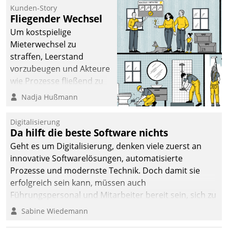
befolgt werden.
Kunden-Story
Fliegender Wechsel
Um kostspielige
Mieterwechsel zu
straffen, Leerstand
vorzubeugen und Akteure
wie Prozesse fließend zu
vernetzen, nutzt die
Nadja Hußmann
Berliner Gewobag seit
Jahresbeginn eine
Digitalisierung
Überblick, Einsicht und
Da hilft die beste Software nichts
Eingriff bietende Lösung.
Geht es um Digitalisierung, denken viele zuerst an
Zur Entwicklung setzte
innovative Softwarelösungen, automatisierte
man auf
Prozesse und modernste Technik. Doch damit sie
Cloudtechnologie,
erfolgreich sein kann, müssen auch
bewährte und Startup-
Führungspersonal und Mitarbeiter bereit sein, sich zu
Partner sowie erstmals
verändern und anzupassen, sonst werden sie an ihr
Sabine Wiedemann
agile Projektmethoden.
scheitern.