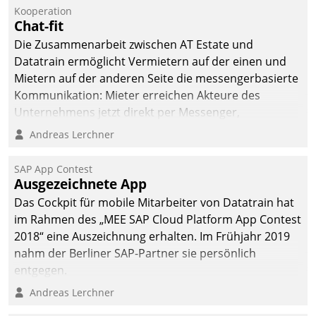
Kooperation
Chat-fit
Die Zusammenarbeit zwischen AT Estate und
Datatrain ermöglicht Vermietern auf der einen und
Mietern auf der anderen Seite die messengerbasierte
Kommunikation: Mieter erreichen Akteure des
Unternehmens jetzt direkt per Messenger,
Mitarbeiter oder Dienstleister empfangen oder
Andreas Lerchner
versenden die Nachrichten via Cockpit.
SAP App Contest
Ausgezeichnete App
Das Cockpit für mobile Mitarbeiter von Datatrain hat
im Rahmen des „MEE SAP Cloud Platform App Contest
2018“ eine Auszeichnung erhalten. Im Frühjahr 2019
nahm der Berliner SAP-Partner sie persönlich
entgegen.
Andreas Lerchner