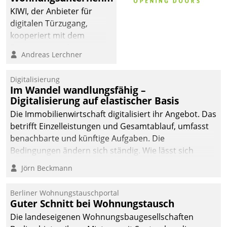
sich dabei für den Betrieb
KIWI, der Anbieter für
der Lösung über die SAP
digitalen Türzugang,
Cloud Platform
kooperiert mit dem
entschieden - als erstes
Beratungs- und
Andreas Lerchner
Unternehmen am
Softwareentwicklungshaus
Wohnungsmarkt.
Datatrain.
Digitalisierung
Im Wandel wandlungsfähig –
Digitalisierung auf elastischer Basis
Die Immobilienwirtschaft digitalisiert ihr Angebot. Das
betrifft Einzelleistungen und Gesamtablauf, umfasst
benachbarte und künftige Aufgaben. Die
Bedingungen ändern sich ständig. Wie lässt sich
technisch die Kontrolle wahren und zugleich Freiraum
Jörn Beckmann
fürs Wachsen öffnen?
Berliner Wohnungstauschportal
Guter Schnitt bei Wohnungstausch
Die landeseigenen Wohnungsbaugesellschaften