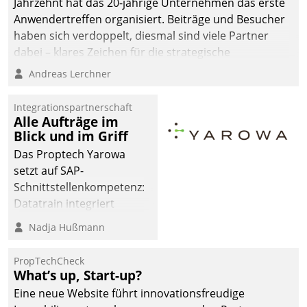
Jahrzehnt hat das 20-jährige Unternehmen das erste
Anwendertreffen organisiert. Beiträge und Besucher
haben sich verdoppelt, diesmal sind viele Partner
dabei – klares Zeichen für die strategische
Fokussierung auf den Kunden.
Andreas Lerchner
Integrationspartnerschaft
Alle Aufträge im
Blick und im Griff
Das Proptech Yarowa
setzt auf SAP-
Schnittstellenkompetenz:
Datatrain integriert
Yarowas Portal zur
Nadja Hußmann
Vergabe und Verwaltung
von Aufträgen der
PropTechCheck
operativen
What’s up, Start-up?
Instandhaltung in die
Eine neue Website führt innovationsfreudige
SAP-Systemlandschaft