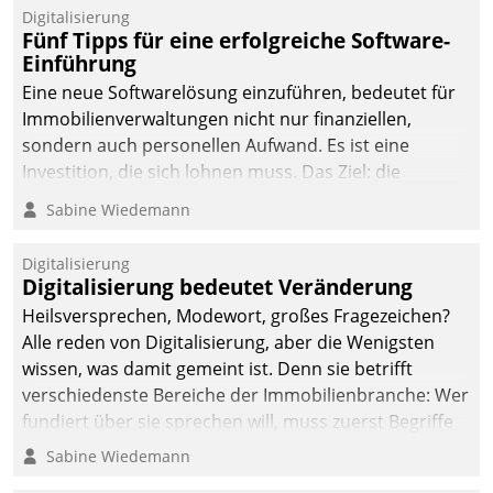
Digitalisierung
Fünf Tipps für eine erfolgreiche Software-
Einführung
Eine neue Softwarelösung einzuführen, bedeutet für
Immobilienverwaltungen nicht nur finanziellen,
sondern auch personellen Aufwand. Es ist eine
Investition, die sich lohnen muss. Das Ziel: die
nachhaltige Optimierung der Geschäftsabläufe. Damit
Sabine Wiedemann
dieses Ziel erreicht wird, sollten einige Grundregeln
befolgt werden.
Digitalisierung
Digitalisierung bedeutet Veränderung
Heilsversprechen, Modewort, großes Fragezeichen?
Alle reden von Digitalisierung, aber die Wenigsten
wissen, was damit gemeint ist. Denn sie betrifft
verschiedenste Bereiche der Immobilienbranche: Wer
fundiert über sie sprechen will, muss zuerst Begriffe
klären. Ein Aspekt ist die betriebliche Optimierung:
Sabine Wiedemann
Moderne Softwarelösungen ermöglichen große