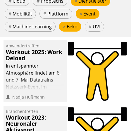
#
Cloud
#
Proptechs
×
Dienstleister
#
Mobilität
#
Plattform
×
Event
#
Machine Learning
×
Beko
#
UVI
Anwendertreffen
Workout 2025: Work
Deload
In entspannter
Atmosphäre findet am 6.
und 7. Mai Datatrains
Netzwerk-Event im
Kunden- und Partnerkreis
Nadja Hußmann
statt. Zentrale Frage: Wie
lassen sich
Branchentreffen
Mammutprojekte
Workout 2023:
meistern und Workloads
Neuronaler
Aktivsport
wuppen – bei zunehmend