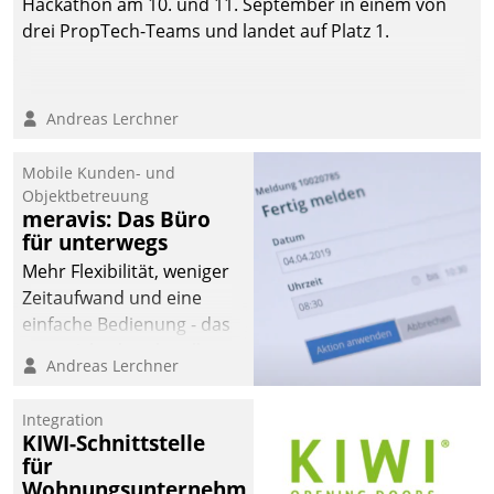
Hackathon am 10. und 11. September in einem von
drei PropTech-Teams und landet auf Platz 1.
Andreas Lerchner
Mobile Kunden- und
Objektbetreuung
meravis: Das Büro
für unterwegs
Mehr Flexibilität, weniger
Zeitaufwand und eine
einfache Bedienung - das
verspricht das aktuelle
Andreas Lerchner
Cockpit für mobile
Mitarbeiter von
Integration
Datatrain. Die meravis
KIWI-Schnittstelle
Wohnungsbau- und
für
Immobilien GmbH hat
Wohnungsunternehmen