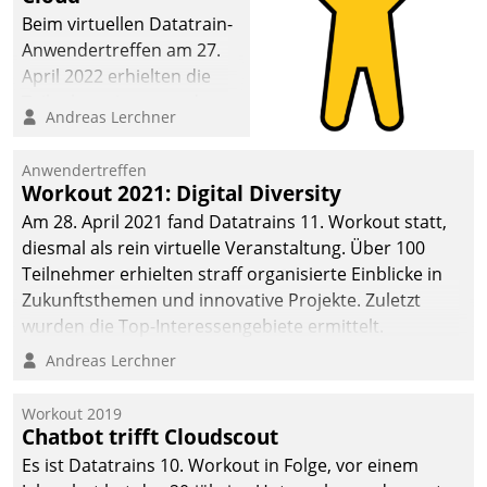
Beim virtuellen Datatrain-
Anwendertreffen am 27.
April 2022 erhielten die
Teilnehmerinnen und
Andreas Lerchner
Teilnehmer kurzweilige
Einblicke in innovative
Anwendertreffen
Cloud-Strategien und -
Workout 2021: Digital Diversity
Lösungen mit hohem
Am 28. April 2021 fand Datatrains 11. Workout statt,
Zukunftspotenzial.
diesmal als rein virtuelle Veranstaltung. Über 100
Teilnehmer erhielten straff organisierte Einblicke in
Zukunftsthemen und innovative Projekte. Zuletzt
wurden die Top-Interessengebiete ermittelt.
Andreas Lerchner
Workout 2019
Chatbot trifft Cloudscout
Es ist Datatrains 10. Workout in Folge, vor einem