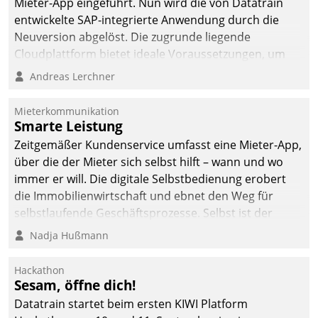
Mieter-App eingeführt. Nun wird die von Datatrain
automatisiert, vollständig
entwickelte SAP-integrierte Anwendung durch die
und auf Wunsch über
Neuversion abgelöst. Die zugrunde liegende
mehrere zuvor
Cloudplattform bietet ideale Voraussetzungen, um
festgelegte
die Funktionalität der App zu erweitern und weitere
Andreas Lerchner
Kommunikationswege bei
innovative Apps, auch von Drittanbietern, in SAP zu
den Empfängern ein.
integrieren.
Mieterkommunikation
Smarte Leistung
Zeitgemäßer Kundenservice umfasst eine Mieter-App,
über die der Mieter sich selbst hilft – wann und wo
immer er will. Die digitale Selbstbedienung erobert
die Immobilienwirtschaft und ebnet den Weg für
selbstlaufende Geschäftsprozesse. Selbst ist der
Kunde und smart der Serviceanbieter.
Nadja Hußmann
Hackathon
Sesam, öffne dich!
Datatrain startet beim ersten KIWI Platform