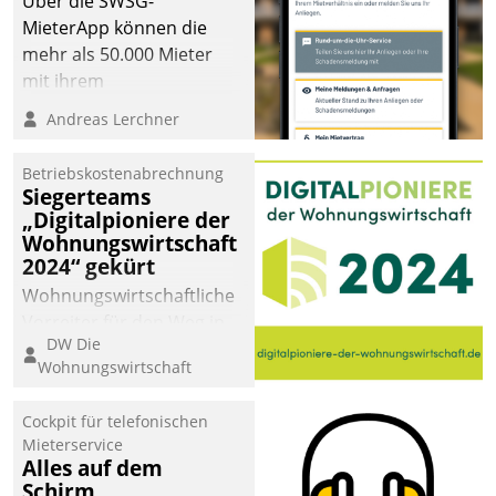
Über die SWSG-
MieterApp können die
mehr als 50.000 Mieter
mit ihrem
Wohnungsunternehmen
Andreas Lerchner
kommunizieren, auf dem
Laufenden bleiben, Daten
Betriebskostenabrechnung
einsehen und ändern
Siegerteams
oder
„Digitalpioniere der
Wohnungswirtschaft
Schadensmeldungen
2024“ gekürt
abgeben – rund um die
Uhr.
Wohnungswirtschaftliche
Vorreiter für den Weg in
DW Die
eine digitale Zukunft zu
Wohnungswirtschaft
finden, ist das Ziel des
Awards „Digitalpioniere
Cockpit für telefonischen
der
Mieterservice
Wohnungswirtschaft“.
Alles auf dem
Bewerben können sich
Schirm