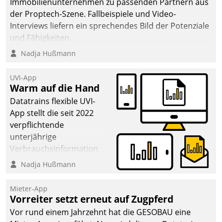
Immobilienunternehmen zu passenden Partnern aus
deutscher
der Proptech-Szene. Fallbeispiele und Video-
Wohnungsunternehmen
Interviews liefern ein sprechendes Bild der Potenziale
– und beschleunigt damit
und Fähigkeiten.
den Weg vom
Nadja Hußmann
Mieteranliegen zum
Dienstleisterauftrag.
UVI-App
Warm auf die Hand
Datatrains flexible UVI-
App stellt die seit 2022
verpflichtende
unterjährige
Verbrauchsinformation
schnell, zuverlässig und
Nadja Hußmann
leicht bekömmlich bereit:
Die monatlichen
Mieter-App
Mitteilungen zum
Vorreiter setzt erneut auf Zugpferd
Heizungs- und
Vor rund einem Jahrzehnt hat die GESOBAU eine
Wasserverbrauch gehen