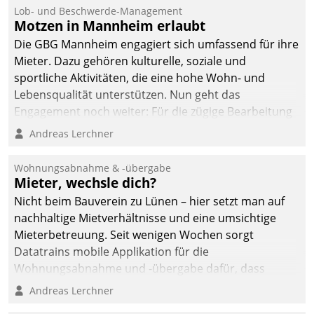
Ressort Kapitalanlage für
Lob- und Beschwerde-Management
künftige Aufgaben und
Motzen in Mannheim erlaubt
Herausforderungen
Die GBG Mannheim engagiert sich umfassend für ihre
gerüstet.
Mieter. Dazu gehören kulturelle, soziale und
sportliche Aktivitäten, die eine hohe Wohn- und
Lebensqualität unterstützen. Nun geht das
Engagement noch weiter: Für die zügige Bearbeitung
von Beschwerden – oder Lob – richtet das
Andreas Lerchner
Unternehmen mit Datatrains Applikation fürs Lob-
und Beschwerde-Management einen eigenen Kanal
Wohnungsabnahme & -übergabe
ein.
Mieter, wechsle dich?
Nicht beim Bauverein zu Lünen – hier setzt man auf
nachhaltige Mietverhältnisse und eine umsichtige
Mieterbetreuung. Seit wenigen Wochen sorgt
Datatrains mobile Applikation für die
Wohnungsabnahme und -übergabe dafür, dass
Mieter wohlgeordnet kommen und, so es sein muss,
Andreas Lerchner
gehen können.