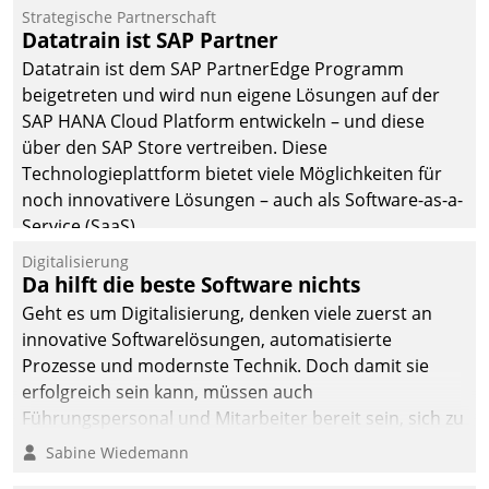
Einsparungen durch optimierte und automatisierte
Strategische Partnerschaft
Prozesse. Doch man darf nicht zu viel erwarten: Allein
Datatrain ist SAP Partner
mit der Einführung einer neuen Software ist es nicht
Datatrain ist dem SAP PartnerEdge Programm
getan. Die Digitalisierung erfordert von Unternehmen
beigetreten und wird nun eigene Lösungen auf der
die Bereitschaft, sich zu überprüfen, zu hinterfragen
SAP HANA Cloud Platform entwickeln – und diese
und zu verändern.
über den SAP Store vertreiben. Diese
Technologieplattform bietet viele Möglichkeiten für
noch innovativere Lösungen – auch als Software-as-a-
Service (SaaS).
Digitalisierung
Da hilft die beste Software nichts
Geht es um Digitalisierung, denken viele zuerst an
innovative Softwarelösungen, automatisierte
Prozesse und modernste Technik. Doch damit sie
erfolgreich sein kann, müssen auch
Führungspersonal und Mitarbeiter bereit sein, sich zu
verändern und anzupassen, sonst werden sie an ihr
Sabine Wiedemann
scheitern.