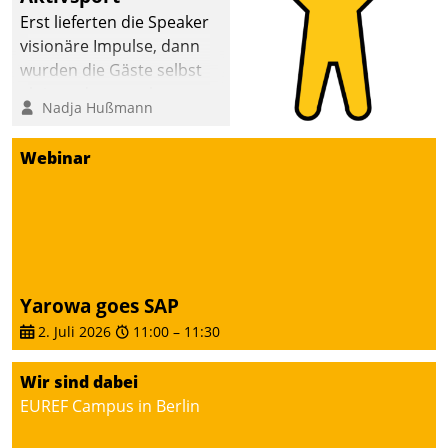
anspruchsvollen
Erst lieferten die Speaker
Aufgaben und
visionäre Impulse, dann
abnehmendem
wurden die Gäste selbst
Nachwuchs?
aktiv und sammelten
Nadja Hußmann
methodisch
Vernetzungsideen fürs
Webinar
Quartier. Dazwischen
zeigte Datatrain, was es
Neues zu bieten hat.
Yarowa goes SAP
2. Juli 2026
11:00
–
11:30
Wir sind dabei
EUREF Campus in Berlin