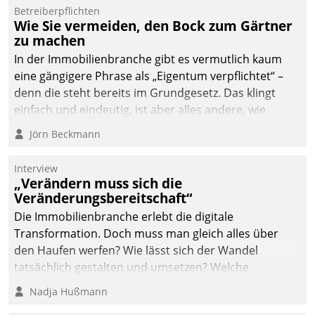
von AktivBo und
Betreiberpflichten
Datatrain ermöglicht
Wie Sie vermeiden, den Bock zum Gärtner
automatisiert ausgelöste,
zu machen
zielgerichtete
In der Immobilienbranche gibt es vermutlich kaum
Mieterbefragungen – eine
eine gängigere Phrase als „Eigentum verpflichtet“ –
starke Grundlage für
denn die steht bereits im Grundgesetz. Das klingt
intelligente,
einfach und eindeutig, ist aber alles andere, wie
datengestützte
Branchenbeschäftigte wissen. Denn mit der
Jörn Beckmann
Entscheidungen.
Verantwortung folgen Verpflichtungen.
Interview
„Verändern muss sich die
Veränderungsbereitschaft“
Die Immobilienbranche erlebt die digitale
Transformation. Doch muss man gleich alles über
den Haufen werfen? Wie lässt sich der Wandel
tatsächlich gestalten und umsetzen? Welche
Argumente zählen wirklich?
Nadja Hußmann