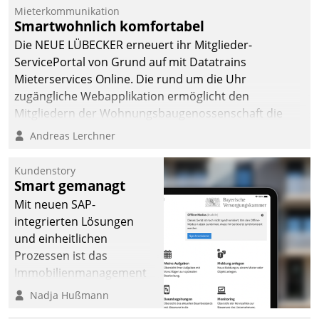
Mieterkommunikation
Smartwohnlich komfortabel
Die NEUE LÜBECKER erneuert ihr Mitglieder-
ServicePortal von Grund auf mit Datatrains
Mieterservices Online. Die rund um die Uhr
zugängliche Webapplikation ermöglicht den
Mitgliedern der Wohnungs­bau­genossenschaft die
Kontaktaufnahme per Smartphone, Tablet oder PC.
Andreas Lerchner
Kundenstory
Smart gemanagt
Mit neuen SAP-
integrierten Lösungen
und einheitlichen
Prozessen ist das
Immobilienmanagement
der Bayerischen
Nadja Hußmann
Versorgungskammer im