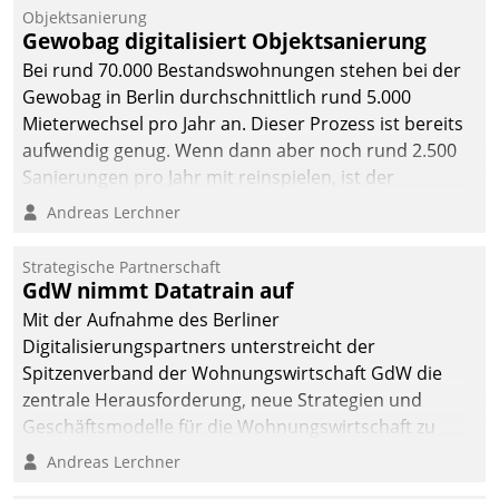
Objektsanierung
Gewobag digitalisiert Objektsanierung
Bei rund 70.000 Bestandswohnungen stehen bei der
Gewobag in Berlin durchschnittlich rund 5.000
Mieterwechsel pro Jahr an. Dieser Prozess ist bereits
aufwendig genug. Wenn dann aber noch rund 2.500
Sanierungen pro Jahr mit reinspielen, ist der
Betreuungs- und Organisationsaufwand immens. Im
Andreas Lerchner
Rahmen ihrer Digitalisierungsstrategie hat das
kommunale Wohnungsbauunternehmen daher
Strategische Partnerschaft
gemeinsam mit der Berliner Datatrain GmbH den
GdW nimmt Datatrain auf
Teilprozess der Objektsanierung digitalisiert.
Mit der Aufnahme des Berliner
Digitalisierungspartners unterstreicht der
Spitzenverband der Wohnungswirtschaft GdW die
zentrale Herausforderung, neue Strategien und
Geschäftsmodelle für die Wohnungswirtschaft zu
entwickeln.
Andreas Lerchner