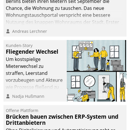
Berlins bieten ihren Mietern seit September die
Chance, die Wohnung zu tauschen. Das neue
Wohnungstauschportal verspricht eine bessere
Nutzung des knappen Wohnraums der Stadt. Erster
Anwendungsfall für Datatrains Lösung API-Hub mit
Andreas Lerchner
Schnittstellen zu den ERP-Systemen der
Unternehmen.
Kunden-Story
Fliegender Wechsel
Um kostspielige
Mieterwechsel zu
straffen, Leerstand
vorzubeugen und Akteure
wie Prozesse fließend zu
vernetzen, nutzt die
Nadja Hußmann
Berliner Gewobag seit
Jahresbeginn eine
Offene Plattform
Überblick, Einsicht und
Brücken bauen zwischen ERP-System und
Drittanbietern
Eingriff bietende Lösung.
Zur Entwicklung setzte