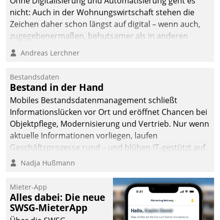
Ohne Digitalisierung und Automatisierung geht es
man auf
nicht: Auch in der Wohnungswirtschaft stehen die
Cloudtechnologie,
Zeichen daher schon längst auf digital – wenn auch,
bewährte und Startup-
zugegebenermaßen, behutsamer als in anderen
Partner sowie erstmals
Branchen.
Andreas Lerchner
agile Projektmethoden.
Bestandsdaten
Bestand in der Hand
Mobiles Bestandsdatenmanagement schließt
Informationslücken vor Ort und eröffnet Chancen bei
Objektpflege, Modernisierung und Vertrieb. Nur wenn
aktuelle Informationen vorliegen, laufen
Geschäftsprozesse rund – und blühen IT-gestützt auf.
Nadja Hußmann
Mieter-App
Alles dabei: Die neue
SWSG-MieterApp