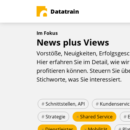
Datatrain
Im Fokus
News plus Views
Vorstöße, Neuigkeiten, Erfolgsgesc
Hier erfahren Sie im Detail, wie wir
profitieren können. Steuern Sie üb
Stichworte, was Sie interessiert.
#
Schnittstellen, API
#
Kundenservic
#
Strategie
×
Shared Service
#
×
Dienstleister
×
Mobilität
#
Pla