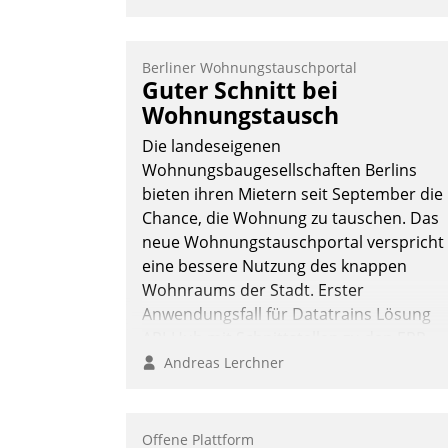
Berliner Wohnungstauschportal
Guter Schnitt bei
Wohnungstausch
Die landeseigenen
Wohnungsbaugesellschaften Berlins
bieten ihren Mietern seit September die
Chance, die Wohnung zu tauschen. Das
neue Wohnungstauschportal verspricht
eine bessere Nutzung des knappen
Wohnraums der Stadt. Erster
Anwendungsfall für Datatrains Lösung
API-Hub mit Schnittstellen zu den ERP-
Systemen der Unternehmen.
Andreas Lerchner
Offene Plattform