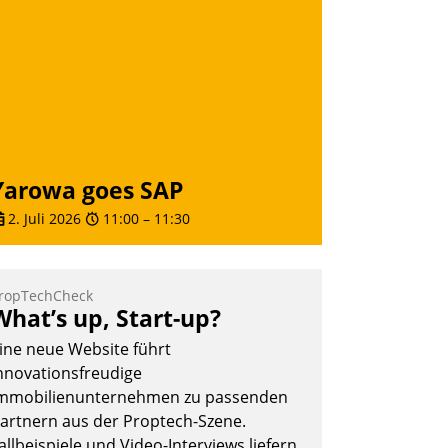
ber die SAP Cloud Platform entschieden
 als erstes Unternehmen am
ohnungsmarkt.
Andreas Lerchner
Yarowa goes SAP
2. Juli 2026
11:00
–
11:30
ropTechCheck
What’s up, Start-up?
ine neue Website führt
nnovationsfreudige
mmobilienunternehmen zu passenden
artnern aus der Proptech-Szene.
allbeispiele und Video-Interviews liefern