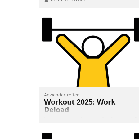
Anwendertreffen
Workout 2025: Work
Deload
In entspannter Atmosphäre findet am 6.
und 7. Mai Datatrains Netzwerk-Event im
Kunden- und Partnerkreis statt. Zentrale