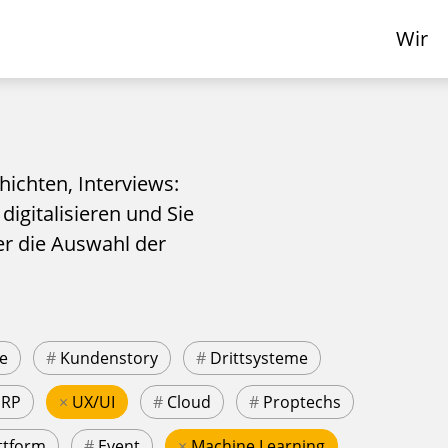
Wir
hichten, Interviews:
 digitalisieren und Sie
er die Auswahl der
e
#
Kundenstory
#
Drittsysteme
ERP
×
UX/UI
#
Cloud
#
Proptechs
ttform
#
Event
×
Machine Learning