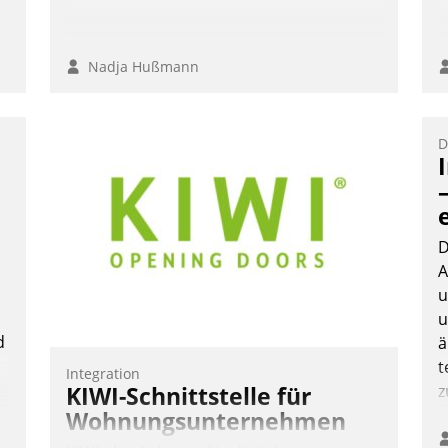
Nadja Hußmann
:
D
n
D
A
u
u
d
ä
t
Integration
KIWI-Schnittstelle für
z
Wohnungsunternehmen