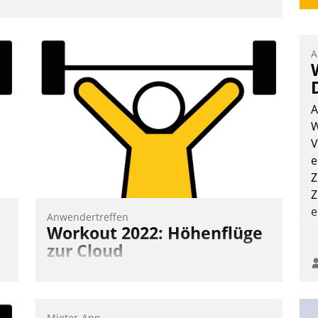
A
A
W
V
e
Z
Z
e
Anwendertreffen
Workout 2022: Höhenflüge
zur Cloud
Beim virtuellen Datatrain-
Anwendertreffen am 27. April 2022
erhielten die Teilnehmerinnen und
Mieter-App