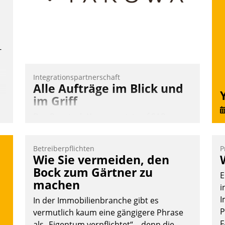
ü
-
W
-
Integrationspartnerschaft
Alle Aufträge im Blick und
im Griff
Das Proptech Yarowa setzt auf SAP-
Schnittstellenkompetenz: Datatrain
integriert Yarowas Portal zur Vergabe
Betreiberpflichten
P
und Verwaltung von Aufträgen der
Wie Sie vermeiden, den
operativen Instandhaltung in die SAP-
Bock zum Gärtner zu
E
Systemlandschaft deutscher
machen
i
Wohnungsunternehmen – und
I
In der Immobilienbranche gibt es
beschleunigt damit den Weg vom
P
vermutlich kaum eine gängigere Phrase
Mieteranliegen zum Dienstleisterauftrag.
F
als „Eigentum verpflichtet“ – denn die