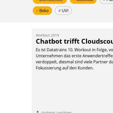
×
Beko
#
UVI
Workout 2019
Chatbot trifft Cloudsco
Es ist Datatrains 10. Workout in Folge, v
Unternehmen das erste Anwendertreffen 
verdoppelt, diesmal sind viele Partner da
Fokussierung auf den Kunden.
Andreas Lerchner