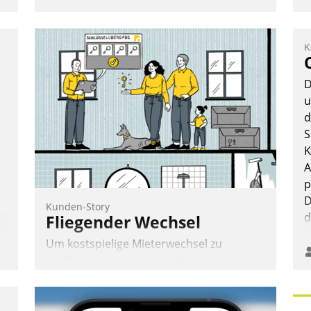
KIWI, der Anbieter für digitalen
Türzugang, kooperiert mit dem
Beratungs- und
K
Softwareentwicklungshaus Datatrain.
D
u
d
S
K
Andreas Lerchner
A
p
D
Kunden-Story
d
Fliegender Wechsel
Um kostspielige Mieterwechsel zu
straffen, Leerstand vorzubeugen und
Akteure wie Prozesse fließend zu
vernetzen, nutzt die Berliner Gewobag
seit Jahresbeginn eine Überblick, Einsicht