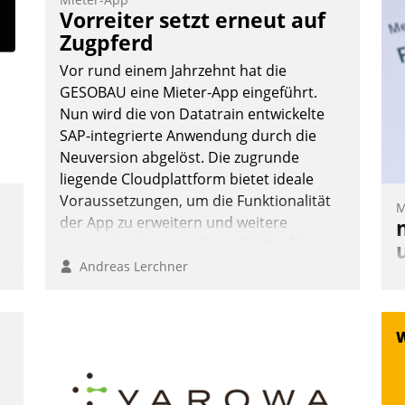
Teilnehmer kurzweilige Einblicke in
Vorreiter setzt erneut auf
innovative Cloud-Strategien und -
Zugpferd
Lösungen mit hohem Zukunftspotenzial.
Vor rund einem Jahrzehnt hat die
GESOBAU eine Mieter-App eingeführt.
Nun wird die von Datatrain entwickelte
SAP-integrierte Anwendung durch die
Andreas Lerchner
Neuversion abgelöst. Die zugrunde
liegende Cloudplattform bietet ideale
Voraussetzungen, um die Funktionalität
M
der App zu erweitern und weitere
innovative Apps, auch von Drittanbietern,
in SAP zu integrieren.
Andreas Lerchner
M
u
v
M
W
h