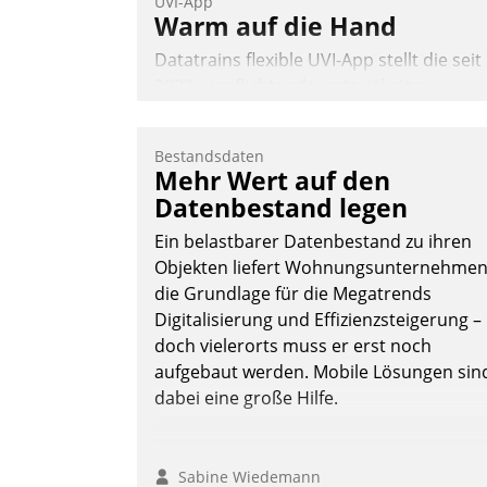
UVI-App
Warm auf die Hand
Datatrains flexible UVI-App stellt die seit
2022 verpflichtende unterjährige
Verbrauchsinformation schnell,
zuverlässig und leicht bekömmlich bereit
Bestandsdaten
Die monatlichen Mitteilungen zum
Mehr Wert auf den
Heizungs- und Wasserverbrauch gehen
Datenbestand legen
automatisiert, vollständig und auf
Ein belastbarer Datenbestand zu ihren
Wunsch über mehrere zuvor festgelegte
Objekten liefert Wohnungsunternehme
Kommunikationswege bei den
die Grundlage für die Megatrends
Empfängern ein.
Digitalisierung und Effizienzsteigerung –
Nadja Hußmann
doch vielerorts muss er erst noch
aufgebaut werden. Mobile Lösungen sin
dabei eine große Hilfe.
Sabine Wiedemann