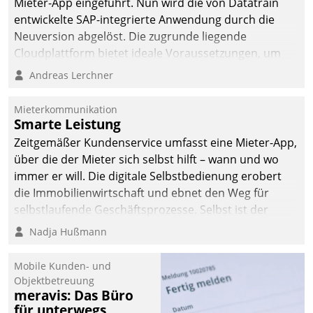
Mieter-App eingeführt. Nun wird die von Datatrain
deutscher
entwickelte SAP-integrierte Anwendung durch die
Wohnungsunternehmen
Neuversion abgelöst. Die zugrunde liegende
– und beschleunigt damit
Cloudplattform bietet ideale Voraussetzungen, um
den Weg vom
die Funktionalität der App zu erweitern und weitere
Andreas Lerchner
Mieteranliegen zum
innovative Apps, auch von Drittanbietern, in SAP zu
Dienstleisterauftrag.
integrieren.
Mieterkommunikation
Smarte Leistung
Zeitgemäßer Kundenservice umfasst eine Mieter-App,
über die der Mieter sich selbst hilft – wann und wo
immer er will. Die digitale Selbstbedienung erobert
die Immobilienwirtschaft und ebnet den Weg für
selbstlaufende Geschäftsprozesse. Selbst ist der
Kunde und smart der Serviceanbieter.
Nadja Hußmann
Mobile Kunden- und
Objektbetreuung
meravis: Das Büro
für unterwegs