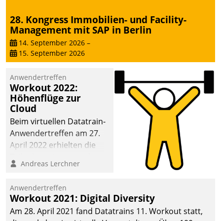
28. Kongress Immobilien- und Facility-
Management mit SAP in Berlin
14. September 2026
–
15. September 2026
Anwendertreffen
Workout 2022:
Höhenflüge zur
Cloud
Beim virtuellen Datatrain-
Anwendertreffen am 27.
April 2022 erhielten die
Teilnehmerinnen und
Andreas Lerchner
Teilnehmer kurzweilige
Einblicke in innovative
Anwendertreffen
Cloud-Strategien und -
Workout 2021: Digital Diversity
Lösungen mit hohem
Am 28. April 2021 fand Datatrains 11. Workout statt,
Zukunftspotenzial.