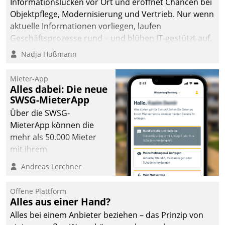
Informationslücken vor Ort und eröffnet Chancen bei
die Bereitschaft, sich zu überprüfen, zu hinterfragen
Objektpflege, Modernisierung und Vertrieb. Nur wenn
und zu verändern.
aktuelle Informationen vorliegen, laufen
Geschäftsprozesse rund – und blühen IT-gestützt auf.
Nadja Hußmann
Mieter-App
Alles dabei: Die neue
SWSG-MieterApp
Über die SWSG-
MieterApp können die
mehr als 50.000 Mieter
mit ihrem
Wohnungsunternehmen
Andreas Lerchner
kommunizieren, auf dem
Laufenden bleiben, Daten
Offene Plattform
einsehen und ändern
Alles aus einer Hand?
oder
Alles bei einem Anbieter beziehen – das Prinzip von
Schadensmeldungen