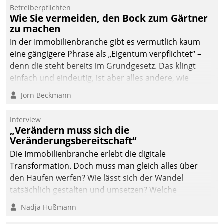
von AktivBo und
Betreiberpflichten
Datatrain ermöglicht
Wie Sie vermeiden, den Bock zum Gärtner
automatisiert ausgelöste,
zu machen
zielgerichtete
In der Immobilienbranche gibt es vermutlich kaum
Mieterbefragungen – eine
eine gängigere Phrase als „Eigentum verpflichtet“ –
starke Grundlage für
denn die steht bereits im Grundgesetz. Das klingt
intelligente,
einfach und eindeutig, ist aber alles andere, wie
datengestützte
Branchenbeschäftigte wissen. Denn mit der
Jörn Beckmann
Entscheidungen.
Verantwortung folgen Verpflichtungen.
Interview
„Verändern muss sich die
Veränderungsbereitschaft“
Die Immobilienbranche erlebt die digitale
Transformation. Doch muss man gleich alles über
den Haufen werfen? Wie lässt sich der Wandel
tatsächlich gestalten und umsetzen? Welche
Argumente zählen wirklich?
Nadja Hußmann