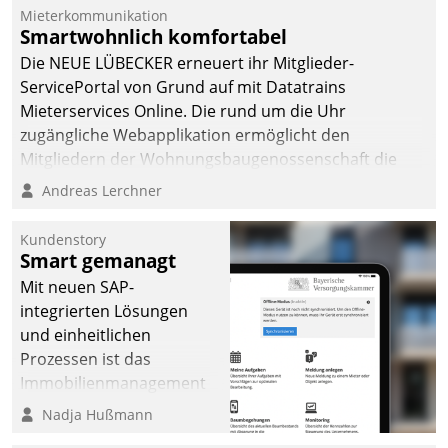
Mieterkommunikation
Smartwohnlich komfortabel
Die NEUE LÜBECKER erneuert ihr Mitglieder-
ServicePortal von Grund auf mit Datatrains
Mieterservices Online. Die rund um die Uhr
zugängliche Webapplikation ermöglicht den
Mitgliedern der Wohnungs­bau­genossenschaft die
Kontaktaufnahme per Smartphone, Tablet oder PC.
Andreas Lerchner
Kundenstory
Smart gemanagt
Mit neuen SAP-
integrierten Lösungen
und einheitlichen
Prozessen ist das
Immobilienmanagement
der Bayerischen
Nadja Hußmann
Versorgungskammer im