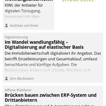
KIWI, der Anbieter für
digitalen Türzugang,
kooperiert mit dem
Beratungs- und
Andreas Lerchner
Softwareentwicklungshaus
Datatrain.
Digitalisierung
Im Wandel wandlungsfähig –
Digitalisierung auf elastischer Basis
Die Immobilienwirtschaft digitalisiert ihr Angebot. Das
betrifft Einzelleistungen und Gesamtablauf, umfasst
benachbarte und künftige Aufgaben. Die
Bedingungen ändern sich ständig. Wie lässt sich
technisch die Kontrolle wahren und zugleich Freiraum
Jörn Beckmann
fürs Wachsen öffnen?
Offene Plattform
Brücken bauen zwischen ERP-System und
Drittanbietern