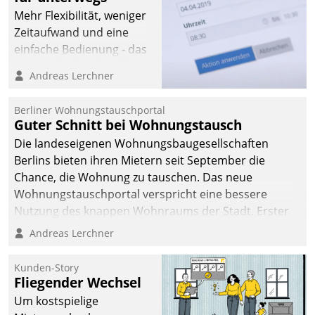
Mehr Flexibilität, weniger
Zeitaufwand und eine
einfache Bedienung - das
verspricht das aktuelle
Andreas Lerchner
Cockpit für mobile
Mitarbeiter von
Berliner Wohnungstauschportal
Datatrain. Die meravis
Guter Schnitt bei Wohnungstausch
Wohnungsbau- und
Die landeseigenen Wohnungsbaugesellschaften
Immobilien GmbH hat
Berlins bieten ihren Mietern seit September die
sich dabei für den Betrieb
Chance, die Wohnung zu tauschen. Das neue
der Lösung über die SAP
Wohnungstauschportal verspricht eine bessere
Cloud Platform
Nutzung des knappen Wohnraums der Stadt. Erster
entschieden - als erstes
Anwendungsfall für Datatrains Lösung API-Hub mit
Andreas Lerchner
Unternehmen am
Schnittstellen zu den ERP-Systemen der
Wohnungsmarkt.
Unternehmen.
Kunden-Story
Fliegender Wechsel
Um kostspielige