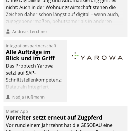
Ohne Digitalisierung und Automatisierung geht es
nicht: Auch in der Wohnungswirtschaft stehen die
Zeichen daher schon längst auf digital – wenn auch,
zugegebenermaßen, behutsamer als in anderen
Branchen.
Andreas Lerchner
Integrationspartnerschaft
Alle Aufträge im
Blick und im Griff
Das Proptech Yarowa
setzt auf SAP-
Schnittstellenkompetenz:
Datatrain integriert
Yarowas Portal zur
Nadja Hußmann
Vergabe und Verwaltung
von Aufträgen der
Mieter-App
operativen
Vorreiter setzt erneut auf Zugpferd
Instandhaltung in die
Vor rund einem Jahrzehnt hat die GESOBAU eine
SAP-Systemlandschaft