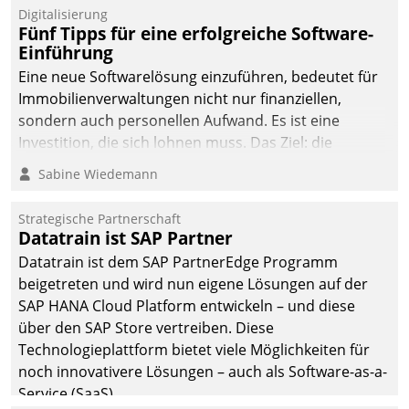
Digitalisierung
Fünf Tipps für eine erfolgreiche Software-
Einführung
Eine neue Softwarelösung einzuführen, bedeutet für
Immobilienverwaltungen nicht nur finanziellen,
sondern auch personellen Aufwand. Es ist eine
Investition, die sich lohnen muss. Das Ziel: die
nachhaltige Optimierung der Geschäftsabläufe. Damit
Sabine Wiedemann
dieses Ziel erreicht wird, sollten einige Grundregeln
befolgt werden.
Strategische Partnerschaft
Datatrain ist SAP Partner
Datatrain ist dem SAP PartnerEdge Programm
beigetreten und wird nun eigene Lösungen auf der
SAP HANA Cloud Platform entwickeln – und diese
über den SAP Store vertreiben. Diese
Technologieplattform bietet viele Möglichkeiten für
noch innovativere Lösungen – auch als Software-as-a-
Service (SaaS).