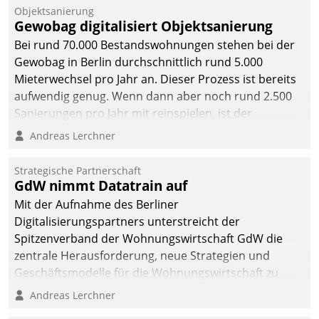
Objektsanierung
Gewobag digitalisiert Objektsanierung
Bei rund 70.000 Bestandswohnungen stehen bei der
Gewobag in Berlin durchschnittlich rund 5.000
Mieterwechsel pro Jahr an. Dieser Prozess ist bereits
aufwendig genug. Wenn dann aber noch rund 2.500
Sanierungen pro Jahr mit reinspielen, ist der
Betreuungs- und Organisationsaufwand immens. Im
Andreas Lerchner
Rahmen ihrer Digitalisierungsstrategie hat das
kommunale Wohnungsbauunternehmen daher
Strategische Partnerschaft
gemeinsam mit der Berliner Datatrain GmbH den
GdW nimmt Datatrain auf
Teilprozess der Objektsanierung digitalisiert.
Mit der Aufnahme des Berliner
Digitalisierungspartners unterstreicht der
Spitzenverband der Wohnungswirtschaft GdW die
zentrale Herausforderung, neue Strategien und
Geschäftsmodelle für die Wohnungswirtschaft zu
entwickeln.
Andreas Lerchner