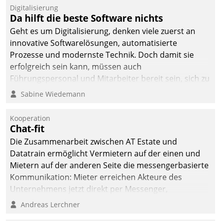
Digitalisierung
Da hilft die beste Software nichts
Geht es um Digitalisierung, denken viele zuerst an
innovative Softwarelösungen, automatisierte
Prozesse und modernste Technik. Doch damit sie
erfolgreich sein kann, müssen auch
Führungspersonal und Mitarbeiter bereit sein, sich zu
verändern und anzupassen, sonst werden sie an ihr
Sabine Wiedemann
scheitern.
Kooperation
Chat-fit
Die Zusammenarbeit zwischen AT Estate und
Datatrain ermöglicht Vermietern auf der einen und
Mietern auf der anderen Seite die messengerbasierte
Kommunikation: Mieter erreichen Akteure des
Unternehmens jetzt direkt per Messenger,
Mitarbeiter oder Dienstleister empfangen oder
Andreas Lerchner
versenden die Nachrichten via Cockpit.