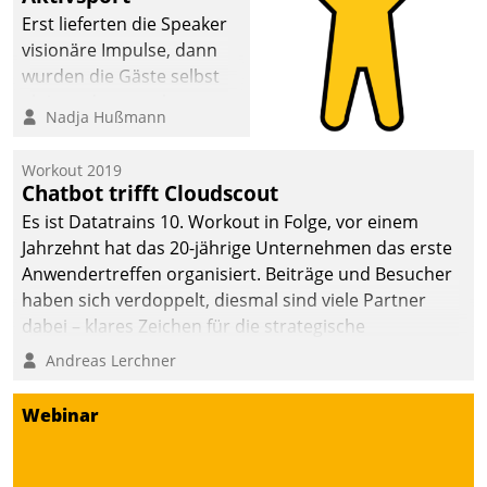
anspruchsvollen
Erst lieferten die Speaker
Aufgaben und
visionäre Impulse, dann
abnehmendem
wurden die Gäste selbst
Nachwuchs?
aktiv und sammelten
Nadja Hußmann
methodisch
Vernetzungsideen fürs
Workout 2019
Quartier. Dazwischen
Chatbot trifft Cloudscout
zeigte Datatrain, was es
Es ist Datatrains 10. Workout in Folge, vor einem
Neues zu bieten hat.
Jahrzehnt hat das 20-jährige Unternehmen das erste
Anwendertreffen organisiert. Beiträge und Besucher
haben sich verdoppelt, diesmal sind viele Partner
dabei – klares Zeichen für die strategische
Fokussierung auf den Kunden.
Andreas Lerchner
Webinar