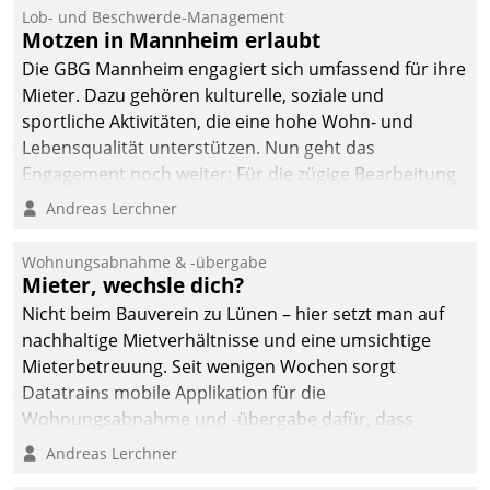
Ressort Kapitalanlage für
Lob- und Beschwerde-Management
künftige Aufgaben und
Motzen in Mannheim erlaubt
Herausforderungen
Die GBG Mannheim engagiert sich umfassend für ihre
gerüstet.
Mieter. Dazu gehören kulturelle, soziale und
sportliche Aktivitäten, die eine hohe Wohn- und
Lebensqualität unterstützen. Nun geht das
Engagement noch weiter: Für die zügige Bearbeitung
von Beschwerden – oder Lob – richtet das
Andreas Lerchner
Unternehmen mit Datatrains Applikation fürs Lob-
und Beschwerde-Management einen eigenen Kanal
Wohnungsabnahme & -übergabe
ein.
Mieter, wechsle dich?
Nicht beim Bauverein zu Lünen – hier setzt man auf
nachhaltige Mietverhältnisse und eine umsichtige
Mieterbetreuung. Seit wenigen Wochen sorgt
Datatrains mobile Applikation für die
Wohnungsabnahme und -übergabe dafür, dass
Mieter wohlgeordnet kommen und, so es sein muss,
Andreas Lerchner
gehen können.