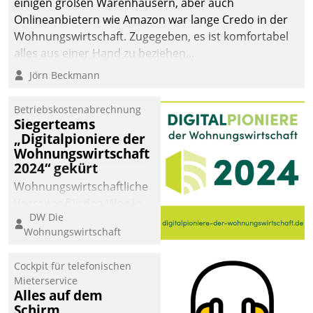
einigen großen Warenhäusern, aber auch
abgeben – rund um die
Onlineanbietern wie Amazon war lange Credo in der
Uhr.
Wohnungswirtschaft. Zugegeben, es ist komfortabel
alles aus einer Hand zu beziehen...
Jörn Beckmann
Betriebskostenabrechnung
Siegerteams
„Digitalpioniere der
Wohnungswirtschaft
2024“ gekürt
Wohnungswirtschaftliche
Vorreiter für den Weg in
DW Die
eine digitale Zukunft zu
Wohnungswirtschaft
finden, ist das Ziel des
Awards „Digitalpioniere
Cockpit für telefonischen
der
Mieterservice
Wohnungswirtschaft“.
Alles auf dem
Bewerben können sich
Schirm