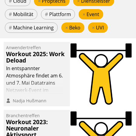
#
Cloud
×
Proptechs
×
Dienstleister
#
Mobilität
#
Plattform
×
Event
#
Machine Learning
×
Beko
×
UVI
Anwendertreffen
Workout 2025: Work
Deload
In entspannter
Atmosphäre findet am 6.
und 7. Mai Datatrains
Netzwerk-Event im
Kunden- und Partnerkreis
Nadja Hußmann
statt. Zentrale Frage: Wie
lassen sich
Branchentreffen
Mammutprojekte
Workout 2023:
meistern und Workloads
Neuronaler
Aktivsport
wuppen – bei zunehmend