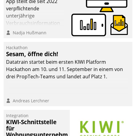
App stellt die seit 2022
verpflichtende
unterjährige
Verbrauchsinformation
schnell, zuverlässig und
Nadja Hußmann
leicht bekömmlich bereit:
Die monatlichen
Hackathon
Mitteilungen zum
Sesam, öffne dich!
Heizungs- und
Datatrain startet beim ersten KIWI Platform
Wasserverbrauch gehen
Hackathon am 10. und 11. September in einem von
automatisiert, vollständig
drei PropTech-Teams und landet auf Platz 1.
und auf Wunsch über
mehrere zuvor
festgelegte
Andreas Lerchner
Kommunikationswege bei
den Empfängern ein.
Integration
KIWI-Schnittstelle
für
Wohnungsunternehmen