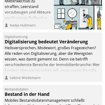
Mieterwechsel zu
straffen, Leerstand
vorzubeugen und Akteure
wie Prozesse fließend zu
vernetzen, nutzt die
Nadja Hußmann
Berliner Gewobag seit
Jahresbeginn eine
Digitalisierung
Überblick, Einsicht und
Digitalisierung bedeutet Veränderung
Eingriff bietende Lösung.
Heilsversprechen, Modewort, großes Fragezeichen?
Zur Entwicklung setzte
Alle reden von Digitalisierung, aber die Wenigsten
man auf
wissen, was damit gemeint ist. Denn sie betrifft
Cloudtechnologie,
verschiedenste Bereiche der Immobilienbranche: Wer
bewährte und Startup-
fundiert über sie sprechen will, muss zuerst Begriffe
Partner sowie erstmals
klären. Ein Aspekt ist die betriebliche Optimierung:
Sabine Wiedemann
agile Projektmethoden.
Moderne Softwarelösungen ermöglichen große
Einsparungen durch optimierte und automatisierte
Bestandsdaten
Prozesse. Doch man darf nicht zu viel erwarten: Allein
Bestand in der Hand
mit der Einführung einer neuen Software ist es nicht
Mobiles Bestandsdatenmanagement schließt
getan. Die Digitalisierung erfordert von Unternehmen