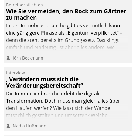
von AktivBo und
Betreiberpflichten
Datatrain ermöglicht
Wie Sie vermeiden, den Bock zum Gärtner
automatisiert ausgelöste,
zu machen
zielgerichtete
In der Immobilienbranche gibt es vermutlich kaum
Mieterbefragungen – eine
eine gängigere Phrase als „Eigentum verpflichtet“ –
starke Grundlage für
denn die steht bereits im Grundgesetz. Das klingt
intelligente,
einfach und eindeutig, ist aber alles andere, wie
datengestützte
Branchenbeschäftigte wissen. Denn mit der
Jörn Beckmann
Entscheidungen.
Verantwortung folgen Verpflichtungen.
Interview
„Verändern muss sich die
Veränderungsbereitschaft“
Die Immobilienbranche erlebt die digitale
Transformation. Doch muss man gleich alles über
den Haufen werfen? Wie lässt sich der Wandel
tatsächlich gestalten und umsetzen? Welche
Argumente zählen wirklich?
Nadja Hußmann