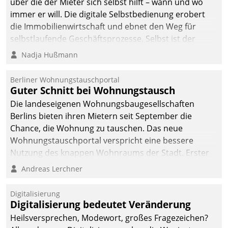
über die der Mieter sich selbst hilft – wann und wo
immer er will. Die digitale Selbstbedienung erobert
die Immobilienwirtschaft und ebnet den Weg für
selbstlaufende Geschäftsprozesse. Selbst ist der
Kunde und smart der Serviceanbieter.
Nadja Hußmann
Berliner Wohnungstauschportal
Guter Schnitt bei Wohnungstausch
Die landeseigenen Wohnungsbaugesellschaften
Berlins bieten ihren Mietern seit September die
Chance, die Wohnung zu tauschen. Das neue
Wohnungstauschportal verspricht eine bessere
Nutzung des knappen Wohnraums der Stadt. Erster
Anwendungsfall für Datatrains Lösung API-Hub mit
Andreas Lerchner
Schnittstellen zu den ERP-Systemen der
Unternehmen.
Digitalisierung
Digitalisierung bedeutet Veränderung
Heilsversprechen, Modewort, großes Fragezeichen?