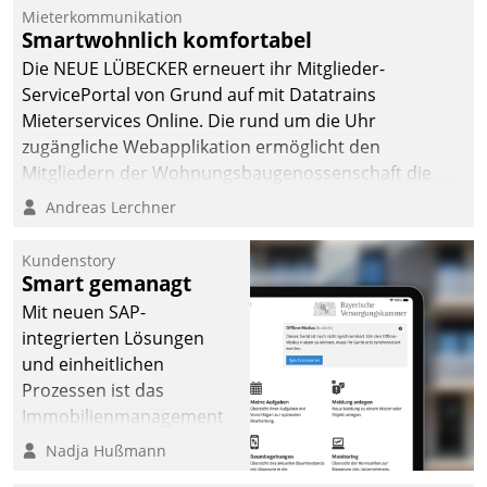
Mieterkommunikation
Smartwohnlich komfortabel
Die NEUE LÜBECKER erneuert ihr Mitglieder-
ServicePortal von Grund auf mit Datatrains
Mieterservices Online. Die rund um die Uhr
zugängliche Webapplikation ermöglicht den
Mitgliedern der Wohnungs­bau­genossenschaft die
Kontaktaufnahme per Smartphone, Tablet oder PC.
Andreas Lerchner
Kundenstory
Smart gemanagt
Mit neuen SAP-
integrierten Lösungen
und einheitlichen
Prozessen ist das
Immobilienmanagement
der Bayerischen
Nadja Hußmann
Versorgungskammer im