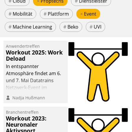
#
Cloud
×
Proptechs
#
Dienstleister
#
Mobilität
#
Plattform
×
Event
#
Machine Learning
#
Beko
#
UVI
Anwendertreffen
Workout 2025: Work
Deload
In entspannter
Atmosphäre findet am 6.
und 7. Mai Datatrains
Netzwerk-Event im
Kunden- und Partnerkreis
Nadja Hußmann
statt. Zentrale Frage: Wie
lassen sich
Branchentreffen
Mammutprojekte
Workout 2023:
meistern und Workloads
Neuronaler
Aktivsport
wuppen – bei zunehmend