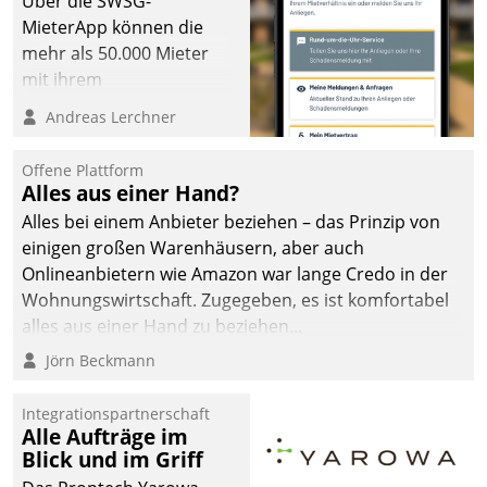
Über die SWSG-
MieterApp können die
mehr als 50.000 Mieter
mit ihrem
Wohnungsunternehmen
Andreas Lerchner
kommunizieren, auf dem
Laufenden bleiben, Daten
Offene Plattform
einsehen und ändern
Alles aus einer Hand?
oder
Alles bei einem Anbieter beziehen – das Prinzip von
Schadensmeldungen
einigen großen Warenhäusern, aber auch
abgeben – rund um die
Onlineanbietern wie Amazon war lange Credo in der
Uhr.
Wohnungswirtschaft. Zugegeben, es ist komfortabel
alles aus einer Hand zu beziehen...
Jörn Beckmann
Integrationspartnerschaft
Alle Aufträge im
Blick und im Griff