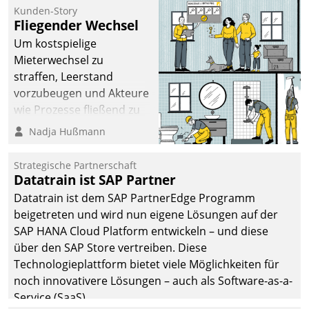
befolgt werden.
Kunden-Story
Fliegender Wechsel
Um kostspielige
Mieterwechsel zu
straffen, Leerstand
vorzubeugen und Akteure
wie Prozesse fließend zu
vernetzen, nutzt die
Nadja Hußmann
Berliner Gewobag seit
Jahresbeginn eine
Strategische Partnerschaft
Überblick, Einsicht und
Datatrain ist SAP Partner
Eingriff bietende Lösung.
Datatrain ist dem SAP PartnerEdge Programm
Zur Entwicklung setzte
beigetreten und wird nun eigene Lösungen auf der
man auf
SAP HANA Cloud Platform entwickeln – und diese
Cloudtechnologie,
über den SAP Store vertreiben. Diese
bewährte und Startup-
Technologieplattform bietet viele Möglichkeiten für
Partner sowie erstmals
noch innovativere Lösungen – auch als Software-as-a-
agile Projektmethoden.
Service (SaaS).