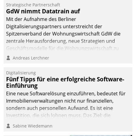
kommunale Wohnungsbauunternehmen daher
Strategische Partnerschaft
gemeinsam mit der Berliner Datatrain GmbH den
GdW nimmt Datatrain auf
Teilprozess der Objektsanierung digitalisiert.
Mit der Aufnahme des Berliner
Digitalisierungspartners unterstreicht der
Spitzenverband der Wohnungswirtschaft GdW die
zentrale Herausforderung, neue Strategien und
Geschäftsmodelle für die Wohnungswirtschaft zu
entwickeln.
Andreas Lerchner
Digitalisierung
Fünf Tipps für eine erfolgreiche Software-
Einführung
Eine neue Softwarelösung einzuführen, bedeutet für
Immobilienverwaltungen nicht nur finanziellen,
sondern auch personellen Aufwand. Es ist eine
Investition, die sich lohnen muss. Das Ziel: die
nachhaltige Optimierung der Geschäftsabläufe. Damit
Sabine Wiedemann
dieses Ziel erreicht wird, sollten einige Grundregeln