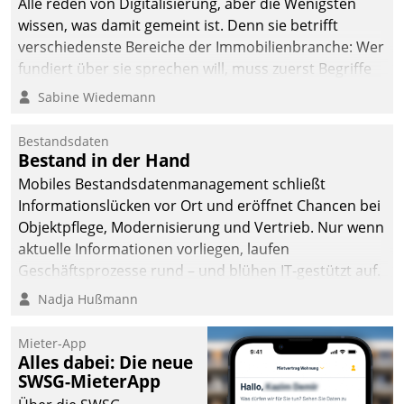
Alle reden von Digitalisierung, aber die Wenigsten
wissen, was damit gemeint ist. Denn sie betrifft
verschiedenste Bereiche der Immobilienbranche: Wer
fundiert über sie sprechen will, muss zuerst Begriffe
klären. Ein Aspekt ist die betriebliche Optimierung:
Sabine Wiedemann
Moderne Softwarelösungen ermöglichen große
Einsparungen durch optimierte und automatisierte
Bestandsdaten
Prozesse. Doch man darf nicht zu viel erwarten: Allein
Bestand in der Hand
mit der Einführung einer neuen Software ist es nicht
Mobiles Bestandsdatenmanagement schließt
getan. Die Digitalisierung erfordert von Unternehmen
Informationslücken vor Ort und eröffnet Chancen bei
die Bereitschaft, sich zu überprüfen, zu hinterfragen
Objektpflege, Modernisierung und Vertrieb. Nur wenn
und zu verändern.
aktuelle Informationen vorliegen, laufen
Geschäftsprozesse rund – und blühen IT-gestützt auf.
Nadja Hußmann
Mieter-App
Alles dabei: Die neue
SWSG-MieterApp