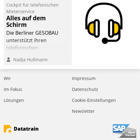
Cockpit für telefonischen
der
Mieterservice
Wohnungswirtschaft“.
Alles auf dem
Bewerben können sich
Schirm
dafür ein Team
Die Berliner GESOBAU
bestehend aus
unterstützt ihren
Wohnungsunternehmen
telefonischen
und PropTech.
Mieterservice mit einem
Nadja Hußmann
digitalen Cockpit, das
situationsbezogen
passende Fragen und
Wir
Impressum
Schlagworte auswirft.
Im Fokus
Datenschutz
Eine intuitive
Dialogführung ermöglicht
Lösungen
Cookie-Einstellungen
dem externen
Newsletter
Serviceteam, Anrufe von
Mietenden zügiger und
Datatrain
effizienter zu bearbeiten.