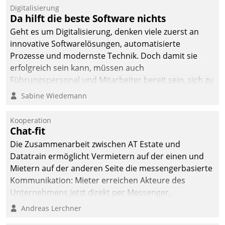
Digitalisierung
Da hilft die beste Software nichts
Geht es um Digitalisierung, denken viele zuerst an
innovative Softwarelösungen, automatisierte
Prozesse und modernste Technik. Doch damit sie
erfolgreich sein kann, müssen auch
Führungspersonal und Mitarbeiter bereit sein, sich zu
verändern und anzupassen, sonst werden sie an ihr
Sabine Wiedemann
scheitern.
Kooperation
Chat-fit
Die Zusammenarbeit zwischen AT Estate und
Datatrain ermöglicht Vermietern auf der einen und
Mietern auf der anderen Seite die messengerbasierte
Kommunikation: Mieter erreichen Akteure des
Unternehmens jetzt direkt per Messenger,
Mitarbeiter oder Dienstleister empfangen oder
Andreas Lerchner
versenden die Nachrichten via Cockpit.