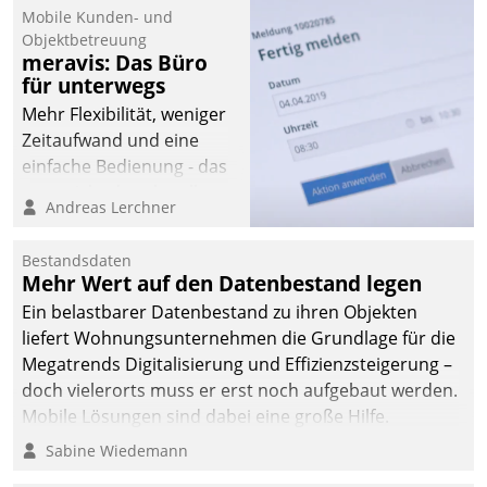
Mobile Kunden- und
Objektbetreuung
meravis: Das Büro
für unterwegs
Mehr Flexibilität, weniger
Zeitaufwand und eine
einfache Bedienung - das
verspricht das aktuelle
Andreas Lerchner
Cockpit für mobile
Mitarbeiter von
Bestandsdaten
Datatrain. Die meravis
Mehr Wert auf den Datenbestand legen
Wohnungsbau- und
Ein belastbarer Datenbestand zu ihren Objekten
Immobilien GmbH hat
liefert Wohnungsunternehmen die Grundlage für die
sich dabei für den Betrieb
Megatrends Digitalisierung und Effizienzsteigerung –
der Lösung über die SAP
doch vielerorts muss er erst noch aufgebaut werden.
Cloud Platform
Mobile Lösungen sind dabei eine große Hilfe.
entschieden - als erstes
Sabine Wiedemann
Unternehmen am
Wohnungsmarkt.