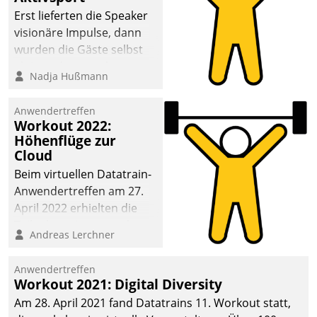
anspruchsvollen
Erst lieferten die Speaker
Aufgaben und
visionäre Impulse, dann
abnehmendem
wurden die Gäste selbst
Nachwuchs?
aktiv und sammelten
Nadja Hußmann
methodisch
Vernetzungsideen fürs
Anwendertreffen
Quartier. Dazwischen
Workout 2022:
zeigte Datatrain, was es
Höhenflüge zur
Neues zu bieten hat.
Cloud
Beim virtuellen Datatrain-
Anwendertreffen am 27.
April 2022 erhielten die
Teilnehmerinnen und
Andreas Lerchner
Teilnehmer kurzweilige
Einblicke in innovative
Anwendertreffen
Cloud-Strategien und -
Workout 2021: Digital Diversity
Lösungen mit hohem
Am 28. April 2021 fand Datatrains 11. Workout statt,
Zukunftspotenzial.