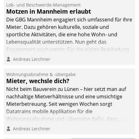
Ressort Kapitalanlage für
Lob- und Beschwerde-Management
künftige Aufgaben und
Motzen in Mannheim erlaubt
Herausforderungen
Die GBG Mannheim engagiert sich umfassend für ihre
gerüstet.
Mieter. Dazu gehören kulturelle, soziale und
sportliche Aktivitäten, die eine hohe Wohn- und
Lebensqualität unterstützen. Nun geht das
Engagement noch weiter: Für die zügige Bearbeitung
von Beschwerden – oder Lob – richtet das
Andreas Lerchner
Unternehmen mit Datatrains Applikation fürs Lob-
und Beschwerde-Management einen eigenen Kanal
Wohnungsabnahme & -übergabe
ein.
Mieter, wechsle dich?
Nicht beim Bauverein zu Lünen – hier setzt man auf
nachhaltige Mietverhältnisse und eine umsichtige
Mieterbetreuung. Seit wenigen Wochen sorgt
Datatrains mobile Applikation für die
Wohnungsabnahme und -übergabe dafür, dass
Mieter wohlgeordnet kommen und, so es sein muss,
Andreas Lerchner
gehen können.