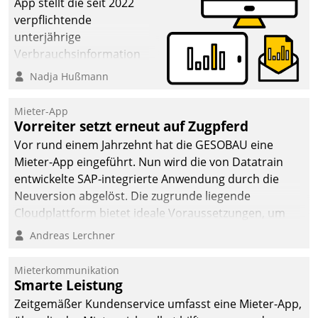
App stellt die seit 2022
verpflichtende
unterjährige
Verbrauchsinformation
schnell, zuverlässig und
Nadja Hußmann
leicht bekömmlich bereit:
Die monatlichen
Mieter-App
Mitteilungen zum
Vorreiter setzt erneut auf Zugpferd
Heizungs- und
Vor rund einem Jahrzehnt hat die GESOBAU eine
Wasserverbrauch gehen
Mieter-App eingeführt. Nun wird die von Datatrain
automatisiert, vollständig
entwickelte SAP-integrierte Anwendung durch die
und auf Wunsch über
Neuversion abgelöst. Die zugrunde liegende
mehrere zuvor
Cloudplattform bietet ideale Voraussetzungen, um
festgelegte
die Funktionalität der App zu erweitern und weitere
Andreas Lerchner
Kommunikationswege bei
innovative Apps, auch von Drittanbietern, in SAP zu
den Empfängern ein.
integrieren.
Mieterkommunikation
Smarte Leistung
Zeitgemäßer Kundenservice umfasst eine Mieter-App,