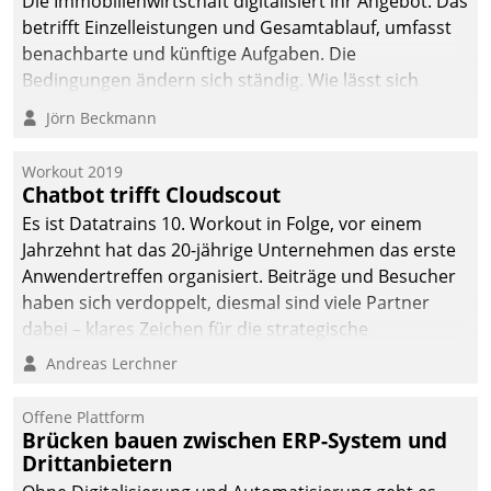
Die Immobilienwirtschaft digitalisiert ihr Angebot. Das
betrifft Einzelleistungen und Gesamtablauf, umfasst
benachbarte und künftige Aufgaben. Die
Bedingungen ändern sich ständig. Wie lässt sich
technisch die Kontrolle wahren und zugleich Freiraum
Jörn Beckmann
fürs Wachsen öffnen?
Workout 2019
Chatbot trifft Cloudscout
Es ist Datatrains 10. Workout in Folge, vor einem
Jahrzehnt hat das 20-jährige Unternehmen das erste
Anwendertreffen organisiert. Beiträge und Besucher
haben sich verdoppelt, diesmal sind viele Partner
dabei – klares Zeichen für die strategische
Fokussierung auf den Kunden.
Andreas Lerchner
Offene Plattform
Brücken bauen zwischen ERP-System und
Drittanbietern