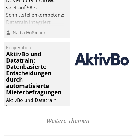
Das Proptech Yarowa
setzt auf SAP-
Schnittstellenkompetenz:
Datatrain integriert
Yarowas Portal zur
Nadja Hußmann
Vergabe und Verwaltung
von Aufträgen der
Kooperation
operativen
AktivBo und
Instandhaltung in die
Datatrain:
Datenbasierte
SAP-Systemlandschaft
Entscheidungen
deutscher
durch
Wohnungsunternehmen
automatisierte
– und beschleunigt damit
Mieterbefragungen
den Weg vom
AktivBo und Datatrain
Mieteranliegen zum
kooperieren –
Dienstleisterauftrag.
Immobilienunternehmen
Weitere Themen
profitieren: Die nahtlose
Integration der Lösungen