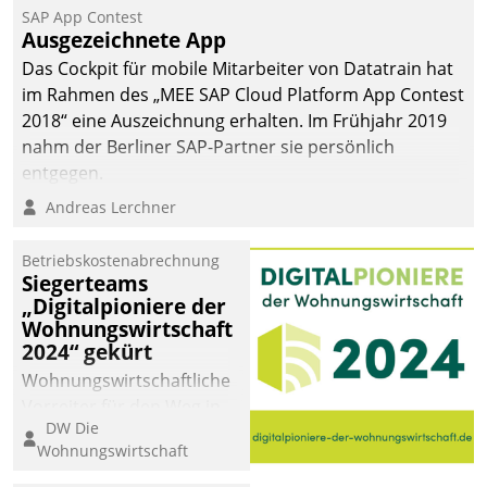
SAP App Contest
Ausgezeichnete App
Das Cockpit für mobile Mitarbeiter von Datatrain hat
im Rahmen des „MEE SAP Cloud Platform App Contest
2018“ eine Auszeichnung erhalten. Im Frühjahr 2019
nahm der Berliner SAP-Partner sie persönlich
entgegen.
Andreas Lerchner
Betriebskostenabrechnung
Siegerteams
„Digitalpioniere der
Wohnungswirtschaft
2024“ gekürt
Wohnungswirtschaftliche
Vorreiter für den Weg in
DW Die
eine digitale Zukunft zu
Wohnungswirtschaft
finden, ist das Ziel des
Awards „Digitalpioniere