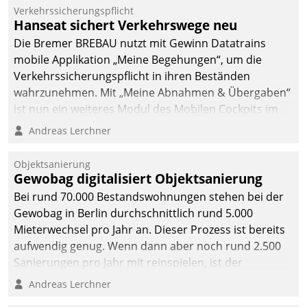
Verkehrssicherungspflicht
Hanseat sichert Verkehrswege neu
Die Bremer BREBAU nutzt mit Gewinn Datatrains
mobile Applikation „Meine Begehungen“, um die
Verkehrssicherungspflicht in ihren Beständen
wahrzunehmen. Mit „Meine Abnahmen & Übergaben“
ist nun ein weiteres Modul des Mobilen Cockpits im
Einsatz.
Andreas Lerchner
Objektsanierung
Gewobag digitalisiert Objektsanierung
Bei rund 70.000 Bestandswohnungen stehen bei der
Gewobag in Berlin durchschnittlich rund 5.000
Mieterwechsel pro Jahr an. Dieser Prozess ist bereits
aufwendig genug. Wenn dann aber noch rund 2.500
Sanierungen pro Jahr mit reinspielen, ist der
Betreuungs- und Organisationsaufwand immens. Im
Andreas Lerchner
Rahmen ihrer Digitalisierungsstrategie hat das