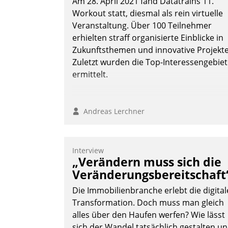
Am 28. April 2021 fand Datatrains 11.
Workout statt, diesmal als rein virtuelle
Veranstaltung. Über 100 Teilnehmer
erhielten straff organisierte Einblicke in
Nadja Hußmann
Zukunftsthemen und innovative Projekte
Zuletzt wurden die Top-Interessengebie
ermittelt.
Andreas Lerchner
Interview
„Verändern muss sich die
Veränderungsbereitschaft
Die Immobilienbranche erlebt die digital
Transformation. Doch muss man gleich
alles über den Haufen werfen? Wie lässt
sich der Wandel tatsächlich gestalten u