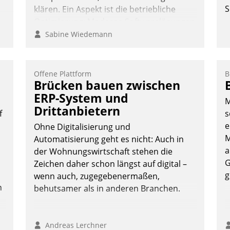
S
klären. Ein Aspekt ist die betriebliche
Optimierung: Moderne Softwarelösungen
ermöglichen große Einsparungen durch
Sabine Wiedemann
optimierte und automatisierte Prozesse.
Doch man darf nicht zu viel erwarten:
Allein mit der Einführung einer neuen
Offene Plattform
B
t
Brücken bauen zwischen
Software ist es nicht getan. Die
Digitalisierung erfordert von
ERP-System und
M
Unternehmen die Bereitschaft, sich zu
Drittanbietern
f
s
-
überprüfen, zu hinterfragen und zu
e
Ohne Digitalisierung und
verändern.
M
Automatisierung geht es nicht: Auch in
a
der Wohnungswirtschaft stehen die
G
Zeichen daher schon längst auf digital –
g
wenn auch, zugegebenermaßen,
n
behutsamer als in anderen Branchen.
Andreas Lerchner