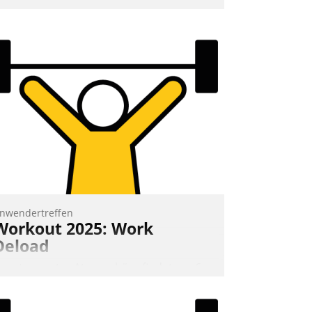
nwendertreffen
Workout 2025: Work
Deload
n entspannter Atmosphäre findet am 6.
nd 7. Mai Datatrains Netzwerk-Event im
unden- und Partnerkreis statt. Zentrale