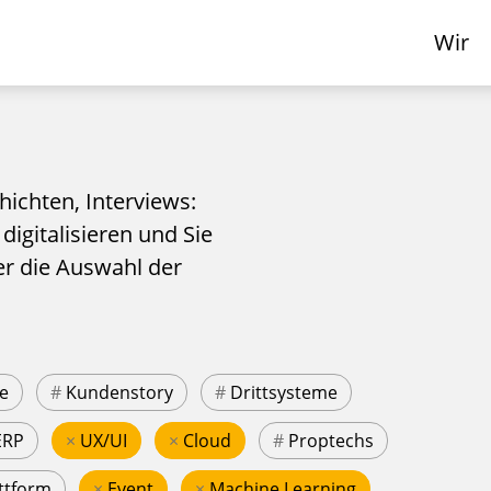
Wir
hichten, Interviews:
 digitalisieren und Sie
er die Auswahl der
e
#
Kundenstory
#
Drittsysteme
ERP
×
UX/UI
×
Cloud
#
Proptechs
ttform
×
Event
×
Machine Learning