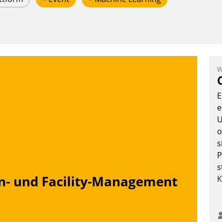
W
E
e
U
o
s
P
s
n- und Facility-Management
K