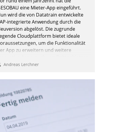
or rund einem Jahrzehnt hat die
ESOBAU eine Mieter-App eingeführt.
un wird die von Datatrain entwickelte
AP-integrierte Anwendung durch die
Andreas Lerchner
euversion abgelöst. Die zugrunde
iegende Cloudplattform bietet ideale
oraussetzungen, um die Funktionalität
er App zu erweitern und weitere
nnovative Apps, auch von Drittanbietern,
n SAP zu integrieren.
Andreas Lerchner