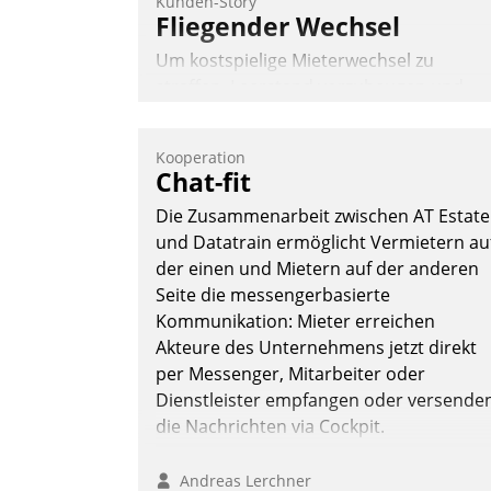
Kunden-Story
Fliegender Wechsel
Um kostspielige Mieterwechsel zu
straffen, Leerstand vorzubeugen und
Akteure wie Prozesse fließend zu
vernetzen, nutzt die Berliner Gewobag
Kooperation
seit Jahresbeginn eine Überblick, Einsich
Chat-fit
und Eingriff bietende Lösung. Zur
Die Zusammenarbeit zwischen AT Estate
Entwicklung setzte man auf
und Datatrain ermöglicht Vermietern au
Cloudtechnologie, bewährte und Startup
der einen und Mietern auf der anderen
Partner sowie erstmals agile
Seite die messengerbasierte
Projektmethoden.
Kommunikation: Mieter erreichen
Nadja Hußmann
Akteure des Unternehmens jetzt direkt
per Messenger, Mitarbeiter oder
Dienstleister empfangen oder versende
die Nachrichten via Cockpit.
Andreas Lerchner