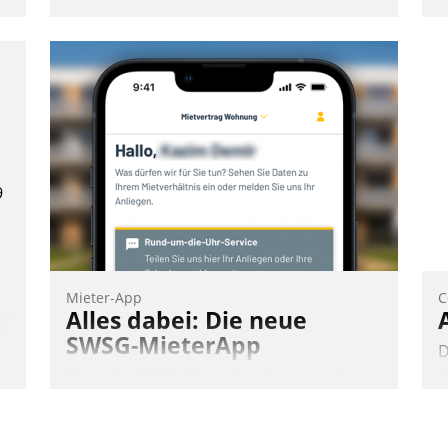
9
Mieter-App
C
Alles dabei: Die neue
SWSG-MieterApp
D
t
Über die SWSG-MieterApp können die
d
mehr als 50.000 Mieter mit ihrem
p
Wohnungsunternehmen kommunizieren,
a
auf dem Laufenden bleiben, Daten