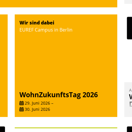
Wir sind dabei
EUREF Campus in Berlin
A
WohnZukunftsTag 2026
29. Juni 2026
–
30. Juni 2026
I
u
K