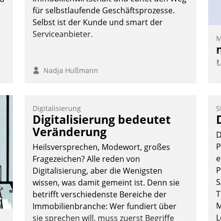
Nadja Hußmann
für selbstlaufende Geschäftsprozesse.
Selbst ist der Kunde und smart der
Serviceanbieter.
M
Nadja Hußmann
M
u
v
Digitalisierung
S
M
Digitalisierung bedeutet
W
Veränderung
D
h
P
Heilsversprechen, Modewort, großes
ü
e
Fragezeichen? Alle reden von
-
P
Digitalisierung, aber die Wenigsten
W
S
wissen, was damit gemeint ist. Denn sie
T
betrifft verschiedenste Bereiche der
M
Immobilienbranche: Wer fundiert über
L
sie sprechen will, muss zuerst Begriffe