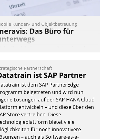
obile Kunden- und Objektbetreuung
meravis: Das Büro für
unterwegs
ehr Flexibilität, weniger Zeitaufwand
nd eine einfache Bedienung - das
erspricht das aktuelle Cockpit für mobile
trategische Partnerschaft
itarbeiter von Datatrain. Die meravis
Datatrain ist SAP Partner
ohnungsbau- und Immobilien GmbH
atatrain ist dem SAP PartnerEdge
at sich dabei für den Betrieb der Lösung
rogramm beigetreten und wird nun
ber die SAP Cloud Platform entschieden
igene Lösungen auf der SAP HANA Cloud
 als erstes Unternehmen am
latform entwickeln – und diese über den
ohnungsmarkt.
AP Store vertreiben. Diese
Andreas Lerchner
echnologieplattform bietet viele
öglichkeiten für noch innovativere
ösungen – auch als Software-as-a-