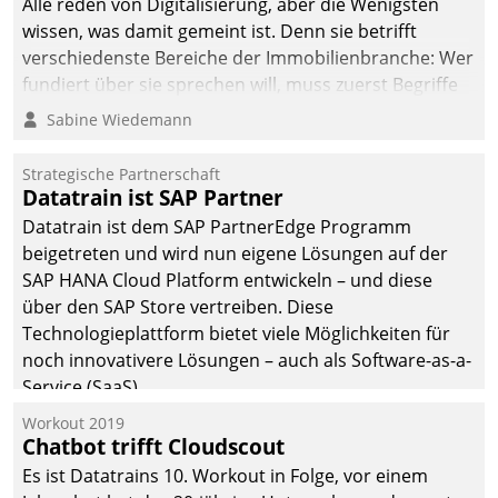
Alle reden von Digitalisierung, aber die Wenigsten
man auf
wissen, was damit gemeint ist. Denn sie betrifft
Cloudtechnologie,
verschiedenste Bereiche der Immobilienbranche: Wer
bewährte und Startup-
fundiert über sie sprechen will, muss zuerst Begriffe
Partner sowie erstmals
klären. Ein Aspekt ist die betriebliche Optimierung:
Sabine Wiedemann
agile Projektmethoden.
Moderne Softwarelösungen ermöglichen große
Einsparungen durch optimierte und automatisierte
Strategische Partnerschaft
Prozesse. Doch man darf nicht zu viel erwarten: Allein
Datatrain ist SAP Partner
mit der Einführung einer neuen Software ist es nicht
Datatrain ist dem SAP PartnerEdge Programm
getan. Die Digitalisierung erfordert von Unternehmen
beigetreten und wird nun eigene Lösungen auf der
die Bereitschaft, sich zu überprüfen, zu hinterfragen
SAP HANA Cloud Platform entwickeln – und diese
und zu verändern.
über den SAP Store vertreiben. Diese
Technologieplattform bietet viele Möglichkeiten für
noch innovativere Lösungen – auch als Software-as-a-
Service (SaaS).
Workout 2019
Chatbot trifft Cloudscout
Es ist Datatrains 10. Workout in Folge, vor einem