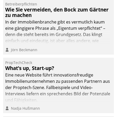
Betreiberpflichten
deutscher
Wie Sie vermeiden, den Bock zum Gärtner
Wohnungsunternehmen
zu machen
– und beschleunigt damit
In der Immobilienbranche gibt es vermutlich kaum
den Weg vom
eine gängigere Phrase als „Eigentum verpflichtet“ –
Mieteranliegen zum
denn die steht bereits im Grundgesetz. Das klingt
Dienstleisterauftrag.
einfach und eindeutig, ist aber alles andere, wie
Branchenbeschäftigte wissen. Denn mit der
Jörn Beckmann
Verantwortung folgen Verpflichtungen.
PropTechCheck
What’s up, Start-up?
Eine neue Website führt innovationsfreudige
Immobilienunternehmen zu passenden Partnern aus
der Proptech-Szene. Fallbeispiele und Video-
Interviews liefern ein sprechendes Bild der Potenziale
und Fähigkeiten.
Nadja Hußmann