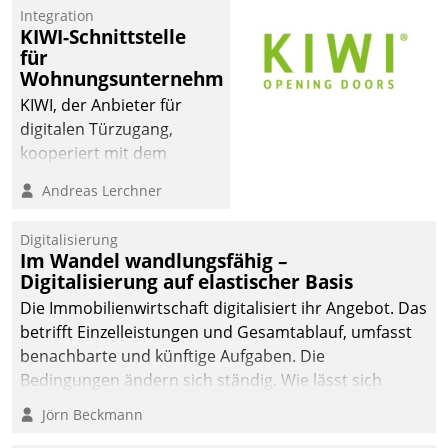
Integration
KIWI-Schnittstelle
für
Wohnungsunternehmen
KIWI, der Anbieter für
digitalen Türzugang,
kooperiert mit dem
Beratungs- und
Andreas Lerchner
Softwareentwicklungshaus
Datatrain.
Digitalisierung
Im Wandel wandlungsfähig –
Digitalisierung auf elastischer Basis
Die Immobilienwirtschaft digitalisiert ihr Angebot. Das
betrifft Einzelleistungen und Gesamtablauf, umfasst
benachbarte und künftige Aufgaben. Die
Bedingungen ändern sich ständig. Wie lässt sich
technisch die Kontrolle wahren und zugleich Freiraum
Jörn Beckmann
fürs Wachsen öffnen?