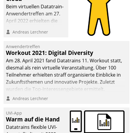
Beim virtuellen Datatrain-
Anwendertreffen am 27.
April 2022 erhielten die
Teilnehmerinnen und
Andreas Lerchner
Teilnehmer kurzweilige
Einblicke in innovative
Anwendertreffen
Cloud-Strategien und -
Workout 2021: Digital Diversity
Lösungen mit hohem
Am 28. April 2021 fand Datatrains 11. Workout statt,
Zukunftspotenzial.
diesmal als rein virtuelle Veranstaltung. Über 100
Teilnehmer erhielten straff organisierte Einblicke in
Zukunftsthemen und innovative Projekte. Zuletzt
wurden die Top-Interessengebiete ermittelt.
Andreas Lerchner
UVI-App
Warm auf die Hand
Datatrains flexible UVI-