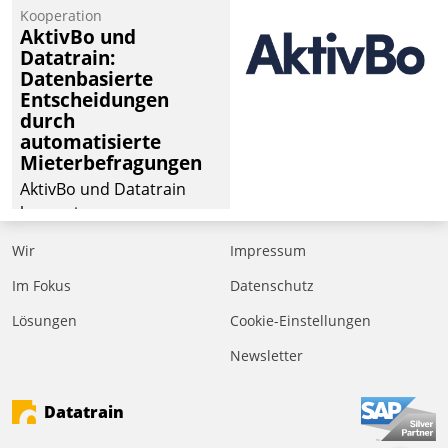
Kooperation
AktivBo und
Datatrain:
Datenbasierte
Entscheidungen
durch
automatisierte
Mieterbefragungen
AktivBo und Datatrain
kooperieren –
Immobilienunternehmen
Wir
Impressum
profitieren: Die nahtlose
Integration der Lösungen
Im Fokus
Datenschutz
von AktivBo und
Lösungen
Cookie-Einstellungen
Datatrain ermöglicht
Newsletter
automatisiert ausgelöste,
zielgerichtete
Mieterbefragungen – eine
Datatrain
starke Grundlage für