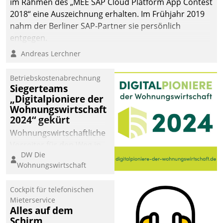
im Rahmen des „MEE SAP Cloud Platform App Contest
2018“ eine Auszeichnung erhalten. Im Frühjahr 2019
nahm der Berliner SAP-Partner sie persönlich
entgegen.
Andreas Lerchner
Betriebskostenabrechnung
Siegerteams
„Digitalpioniere der
Wohnungswirtschaft
2024“ gekürt
Wohnungswirtschaftliche
Vorreiter für den Weg in
DW Die
eine digitale Zukunft zu
Wohnungswirtschaft
finden, ist das Ziel des
Awards „Digitalpioniere
Cockpit für telefonischen
der
Mieterservice
Wohnungswirtschaft“.
Alles auf dem
Bewerben können sich
Schirm