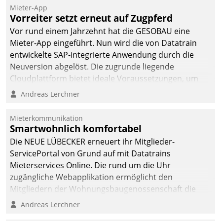
Mieter-App
Vorreiter setzt erneut auf Zugpferd
Vor rund einem Jahrzehnt hat die GESOBAU eine
Mieter-App eingeführt. Nun wird die von Datatrain
entwickelte SAP-integrierte Anwendung durch die
Neuversion abgelöst. Die zugrunde liegende
Cloudplattform bietet ideale Voraussetzungen, um
die Funktionalität der App zu erweitern und weitere
Andreas Lerchner
innovative Apps, auch von Drittanbietern, in SAP zu
integrieren.
Mieterkommunikation
Smartwohnlich komfortabel
Die NEUE LÜBECKER erneuert ihr Mitglieder-
ServicePortal von Grund auf mit Datatrains
Mieterservices Online. Die rund um die Uhr
zugängliche Webapplikation ermöglicht den
Mitgliedern der Wohnungs­bau­genossenschaft die
Kontaktaufnahme per Smartphone, Tablet oder PC.
Andreas Lerchner