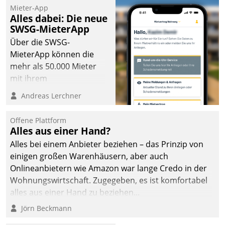
Mieter-App
Alles dabei: Die neue
SWSG-MieterApp
Über die SWSG-
MieterApp können die
mehr als 50.000 Mieter
mit ihrem
Wohnungsunternehmen
Andreas Lerchner
kommunizieren, auf dem
Laufenden bleiben, Daten
Offene Plattform
einsehen und ändern
Alles aus einer Hand?
oder
Alles bei einem Anbieter beziehen – das Prinzip von
Schadensmeldungen
einigen großen Warenhäusern, aber auch
abgeben – rund um die
Onlineanbietern wie Amazon war lange Credo in der
Uhr.
Wohnungswirtschaft. Zugegeben, es ist komfortabel
alles aus einer Hand zu beziehen...
Jörn Beckmann