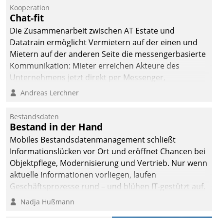
Kooperation
Chat-fit
Die Zusammenarbeit zwischen AT Estate und
Datatrain ermöglicht Vermietern auf der einen und
Mietern auf der anderen Seite die messengerbasierte
Kommunikation: Mieter erreichen Akteure des
Unternehmens jetzt direkt per Messenger,
Mitarbeiter oder Dienstleister empfangen oder
Andreas Lerchner
versenden die Nachrichten via Cockpit.
Bestandsdaten
Bestand in der Hand
Mobiles Bestandsdatenmanagement schließt
Informationslücken vor Ort und eröffnet Chancen bei
Objektpflege, Modernisierung und Vertrieb. Nur wenn
aktuelle Informationen vorliegen, laufen
Geschäftsprozesse rund – und blühen IT-gestützt auf.
Nadja Hußmann