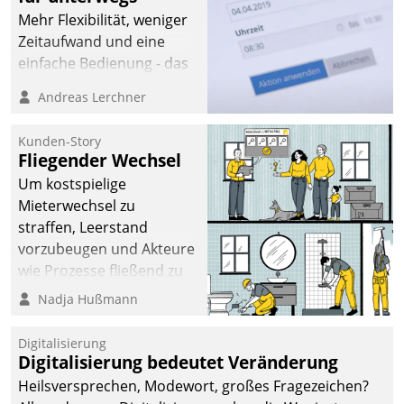
Mehr Flexibilität, weniger
Zeitaufwand und eine
einfache Bedienung - das
verspricht das aktuelle
Andreas Lerchner
Cockpit für mobile
Mitarbeiter von
Kunden-Story
Datatrain. Die meravis
Fliegender Wechsel
Wohnungsbau- und
Um kostspielige
Immobilien GmbH hat
Mieterwechsel zu
sich dabei für den Betrieb
straffen, Leerstand
der Lösung über die SAP
vorzubeugen und Akteure
Cloud Platform
wie Prozesse fließend zu
entschieden - als erstes
vernetzen, nutzt die
Nadja Hußmann
Unternehmen am
Berliner Gewobag seit
Wohnungsmarkt.
Jahresbeginn eine
Digitalisierung
Überblick, Einsicht und
Digitalisierung bedeutet Veränderung
Eingriff bietende Lösung.
Heilsversprechen, Modewort, großes Fragezeichen?
Zur Entwicklung setzte