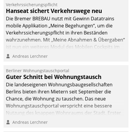
Verkehrssicherungspflicht
Hanseat sichert Verkehrswege neu
Die Bremer BREBAU nutzt mit Gewinn Datatrains
mobile Applikation „Meine Begehungen“, um die
Verkehrssicherungspflicht in ihren Beständen
wahrzunehmen. Mit „Meine Abnahmen & Übergaben“
ist nun ein weiteres Modul des Mobilen Cockpits im
Einsatz.
Andreas Lerchner
Berliner Wohnungstauschportal
Guter Schnitt bei Wohnungstausch
Die landeseigenen Wohnungsbaugesellschaften
Berlins bieten ihren Mietern seit September die
Chance, die Wohnung zu tauschen. Das neue
Wohnungstauschportal verspricht eine bessere
Nutzung des knappen Wohnraums der Stadt. Erster
Anwendungsfall für Datatrains Lösung API-Hub mit
Andreas Lerchner
Schnittstellen zu den ERP-Systemen der