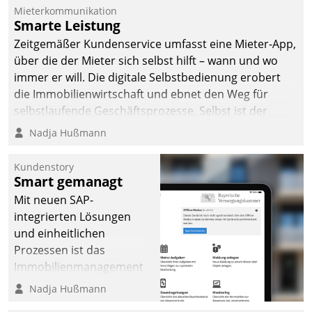
Mieterkommunikation
Smarte Leistung
Zeitgemäßer Kundenservice umfasst eine Mieter-App,
über die der Mieter sich selbst hilft – wann und wo
immer er will. Die digitale Selbstbedienung erobert
die Immobilienwirtschaft und ebnet den Weg für
selbstlaufende Geschäftsprozesse. Selbst ist der
Kunde und smart der Serviceanbieter.
Nadja Hußmann
Kundenstory
Smart gemanagt
Mit neuen SAP-
integrierten Lösungen
und einheitlichen
Prozessen ist das
Immobilienmanagement
der Bayerischen
Nadja Hußmann
Versorgungskammer im