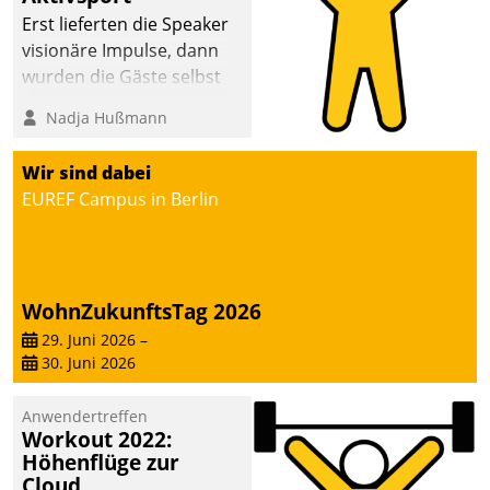
anspruchsvollen
Erst lieferten die Speaker
Aufgaben und
visionäre Impulse, dann
abnehmendem
wurden die Gäste selbst
Nachwuchs?
aktiv und sammelten
Nadja Hußmann
methodisch
Vernetzungsideen fürs
Wir sind dabei
Quartier. Dazwischen
EUREF Campus in Berlin
zeigte Datatrain, was es
Neues zu bieten hat.
WohnZukunftsTag 2026
29. Juni 2026
–
30. Juni 2026
Anwendertreffen
Workout 2022:
Höhenflüge zur
Cloud