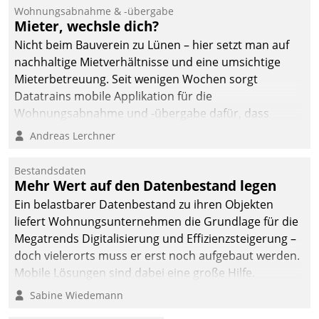
und Beschwerde-Management einen eigenen Kanal
Wohnungsabnahme & -übergabe
ein.
Mieter, wechsle dich?
Nicht beim Bauverein zu Lünen – hier setzt man auf
nachhaltige Mietverhältnisse und eine umsichtige
Mieterbetreuung. Seit wenigen Wochen sorgt
Datatrains mobile Applikation für die
Wohnungsabnahme und -übergabe dafür, dass
Mieter wohlgeordnet kommen und, so es sein muss,
Andreas Lerchner
gehen können.
Bestandsdaten
Mehr Wert auf den Datenbestand legen
Ein belastbarer Datenbestand zu ihren Objekten
liefert Wohnungsunternehmen die Grundlage für die
Megatrends Digitalisierung und Effizienzsteigerung –
doch vielerorts muss er erst noch aufgebaut werden.
Mobile Lösungen sind dabei eine große Hilfe.
Sabine Wiedemann