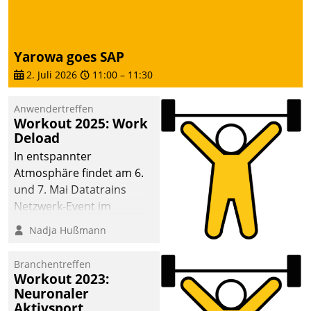
Yarowa goes SAP
2. Juli 2026
11:00
–
11:30
Anwendertreffen
Workout 2025: Work
Deload
In entspannter
Atmosphäre findet am 6.
und 7. Mai Datatrains
Netzwerk-Event im
Kunden- und Partnerkreis
Nadja Hußmann
statt. Zentrale Frage: Wie
lassen sich
Branchentreffen
Mammutprojekte
Workout 2023:
meistern und Workloads
Neuronaler
Aktivsport
wuppen – bei zunehmend