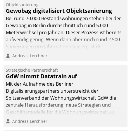
Unternehmen.
Objektsanierung
Gewobag digitalisiert Objektsanierung
Bei rund 70.000 Bestandswohnungen stehen bei der
Gewobag in Berlin durchschnittlich rund 5.000
Mieterwechsel pro Jahr an. Dieser Prozess ist bereits
aufwendig genug. Wenn dann aber noch rund 2.500
Sanierungen pro Jahr mit reinspielen, ist der
Betreuungs- und Organisationsaufwand immens. Im
Andreas Lerchner
Rahmen ihrer Digitalisierungsstrategie hat das
kommunale Wohnungsbauunternehmen daher
Strategische Partnerschaft
gemeinsam mit der Berliner Datatrain GmbH den
GdW nimmt Datatrain auf
Teilprozess der Objektsanierung digitalisiert.
Mit der Aufnahme des Berliner
Digitalisierungspartners unterstreicht der
Spitzenverband der Wohnungswirtschaft GdW die
zentrale Herausforderung, neue Strategien und
Geschäftsmodelle für die Wohnungswirtschaft zu
entwickeln.
Andreas Lerchner