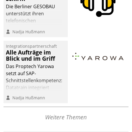
dafür ein Team
Die Berliner GESOBAU
bestehend aus
unterstützt ihren
Wohnungsunternehmen
telefonischen
und PropTech.
Mieterservice mit einem
Nadja Hußmann
digitalen Cockpit, das
situationsbezogen
Integrationspartnerschaft
passende Fragen und
Alle Aufträge im
Schlagworte auswirft.
Blick und im Griff
Eine intuitive
Das Proptech Yarowa
Dialogführung ermöglicht
setzt auf SAP-
dem externen
Schnittstellenkompetenz:
Serviceteam, Anrufe von
Datatrain integriert
Mietenden zügiger und
Yarowas Portal zur
Nadja Hußmann
effizienter zu bearbeiten.
Vergabe und Verwaltung
von Aufträgen der
operativen
Weitere Themen
Instandhaltung in die
SAP-Systemlandschaft