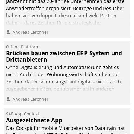
Jahrzehnt hat das 20-jährige Unternehmen das erste
Anwendertreffen organisiert. Beiträge und Besucher
haben sich verdoppelt, diesmal sind viele Partner
dabei – klares Zeichen für die strategische
Fokussierung auf den Kunden.
Andreas Lerchner
Offene Plattform
Brücken bauen zwischen ERP-System und
Drittanbietern
Ohne Digitalisierung und Automatisierung geht es
nicht: Auch in der Wohnungswirtschaft stehen die
Zeichen daher schon längst auf digital – wenn auch,
zugegebenermaßen, behutsamer als in anderen
Branchen.
Andreas Lerchner
SAP App Contest
Ausgezeichnete App
Das Cockpit für mobile Mitarbeiter von Datatrain hat