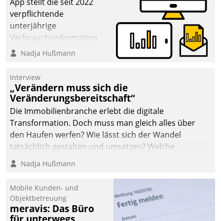
App stellt die seit 2022
verpflichtende
unterjährige
Verbrauchsinformation
schnell, zuverlässig und
Nadja Hußmann
leicht bekömmlich bereit:
Die monatlichen
Interview
Mitteilungen zum
„Verändern muss sich die
Veränderungsbereitschaft“
Heizungs- und
Wasserverbrauch gehen
Die Immobilienbranche erlebt die digitale
automatisiert, vollständig
Transformation. Doch muss man gleich alles über
und auf Wunsch über
den Haufen werfen? Wie lässt sich der Wandel
mehrere zuvor
tatsächlich gestalten und umsetzen? Welche
festgelegte
Argumente zählen wirklich?
Nadja Hußmann
Kommunikationswege bei
den Empfängern ein.
Mobile Kunden- und
Objektbetreuung
meravis: Das Büro
für unterwegs