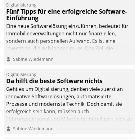
Digitalisierung
Fünf Tipps für eine erfolgreiche Software-
Einführung
Eine neue Softwarelösung einzuführen, bedeutet für
Immobilienverwaltungen nicht nur finanziellen,
sondern auch personellen Aufwand. Es ist eine
Investition, die sich lohnen muss. Das Ziel: die
nachhaltige Optimierung der Geschäftsabläufe. Damit
Sabine Wiedemann
dieses Ziel erreicht wird, sollten einige Grundregeln
befolgt werden.
Digitalisierung
Da hilft die beste Software nichts
Geht es um Digitalisierung, denken viele zuerst an
innovative Softwarelösungen, automatisierte
Prozesse und modernste Technik. Doch damit sie
erfolgreich sein kann, müssen auch
Führungspersonal und Mitarbeiter bereit sein, sich zu
verändern und anzupassen, sonst werden sie an ihr
Sabine Wiedemann
scheitern.