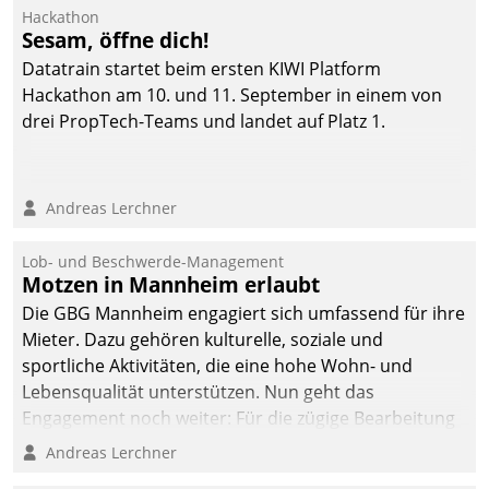
Ressort Kapitalanlage für
Hackathon
künftige Aufgaben und
Sesam, öffne dich!
Herausforderungen
Datatrain startet beim ersten KIWI Platform
gerüstet.
Hackathon am 10. und 11. September in einem von
drei PropTech-Teams und landet auf Platz 1.
Andreas Lerchner
Lob- und Beschwerde-Management
Motzen in Mannheim erlaubt
Die GBG Mannheim engagiert sich umfassend für ihre
Mieter. Dazu gehören kulturelle, soziale und
sportliche Aktivitäten, die eine hohe Wohn- und
Lebensqualität unterstützen. Nun geht das
Engagement noch weiter: Für die zügige Bearbeitung
von Beschwerden – oder Lob – richtet das
Andreas Lerchner
Unternehmen mit Datatrains Applikation fürs Lob-