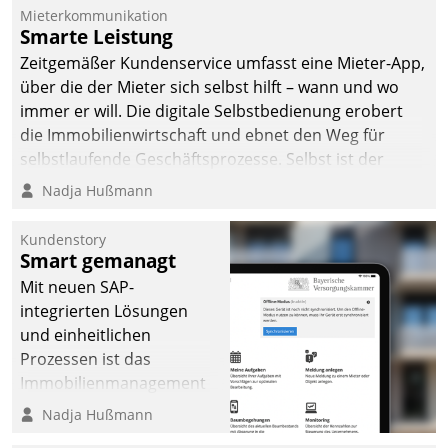
Mieterkommunikation
Smarte Leistung
Zeitgemäßer Kundenservice umfasst eine Mieter-App,
über die der Mieter sich selbst hilft – wann und wo
immer er will. Die digitale Selbstbedienung erobert
die Immobilienwirtschaft und ebnet den Weg für
selbstlaufende Geschäftsprozesse. Selbst ist der
Kunde und smart der Serviceanbieter.
Nadja Hußmann
Kundenstory
Smart gemanagt
Mit neuen SAP-
integrierten Lösungen
und einheitlichen
Prozessen ist das
Immobilienmanagement
der Bayerischen
Nadja Hußmann
Versorgungskammer im