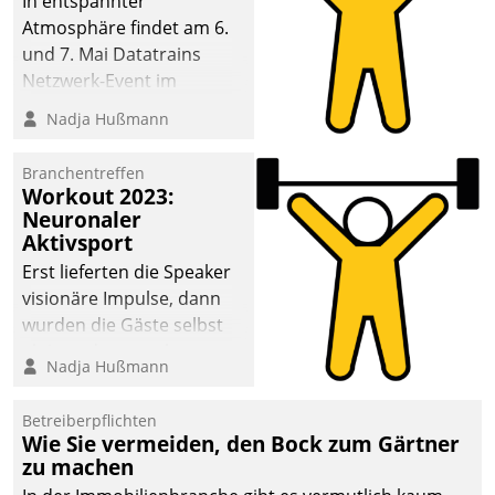
In entspannter
Atmosphäre findet am 6.
und 7. Mai Datatrains
Netzwerk-Event im
Kunden- und Partnerkreis
Nadja Hußmann
statt. Zentrale Frage: Wie
lassen sich
Branchentreffen
Mammutprojekte
Workout 2023:
meistern und Workloads
Neuronaler
Aktivsport
wuppen – bei zunehmend
anspruchsvollen
Erst lieferten die Speaker
Aufgaben und
visionäre Impulse, dann
abnehmendem
wurden die Gäste selbst
Nachwuchs?
aktiv und sammelten
Nadja Hußmann
methodisch
Vernetzungsideen fürs
Betreiberpflichten
Quartier. Dazwischen
Wie Sie vermeiden, den Bock zum Gärtner
zeigte Datatrain, was es
zu machen
Neues zu bieten hat.