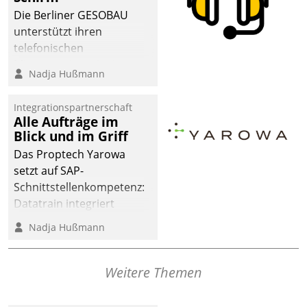
dafür ein Team
Die Berliner GESOBAU
bestehend aus
unterstützt ihren
Wohnungsunternehmen
telefonischen
und PropTech.
Mieterservice mit einem
Nadja Hußmann
digitalen Cockpit, das
situationsbezogen
Integrationspartnerschaft
passende Fragen und
Alle Aufträge im
Schlagworte auswirft.
Blick und im Griff
Eine intuitive
Das Proptech Yarowa
Dialogführung ermöglicht
setzt auf SAP-
dem externen
Schnittstellenkompetenz:
Serviceteam, Anrufe von
Datatrain integriert
Mietenden zügiger und
Yarowas Portal zur
Nadja Hußmann
effizienter zu bearbeiten.
Vergabe und Verwaltung
von Aufträgen der
operativen
Weitere Themen
Instandhaltung in die
SAP-Systemlandschaft