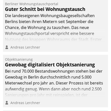
Berliner Wohnungstauschportal
Guter Schnitt bei Wohnungstausch
Die landeseigenen Wohnungsbaugesellschaften
Berlins bieten ihren Mietern seit September die
Chance, die Wohnung zu tauschen. Das neue
Wohnungstauschportal verspricht eine bessere
Nutzung des knappen Wohnraums der Stadt. Erster
Anwendungsfall für Datatrains Lösung API-Hub mit
Andreas Lerchner
Schnittstellen zu den ERP-Systemen der
Unternehmen.
Objektsanierung
Gewobag digitalisiert Objektsanierung
Bei rund 70.000 Bestandswohnungen stehen bei der
Gewobag in Berlin durchschnittlich rund 5.000
Mieterwechsel pro Jahr an. Dieser Prozess ist bereits
aufwendig genug. Wenn dann aber noch rund 2.500
Sanierungen pro Jahr mit reinspielen, ist der
Betreuungs- und Organisationsaufwand immens. Im
Andreas Lerchner
Rahmen ihrer Digitalisierungsstrategie hat das