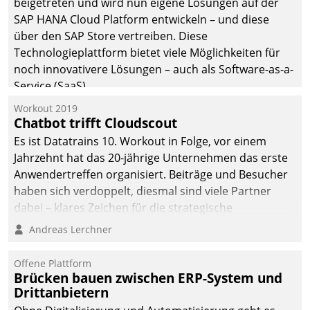
beigetreten und wird nun eigene Lösungen auf der
die Bereitschaft, sich zu überprüfen, zu hinterfragen
SAP HANA Cloud Platform entwickeln – und diese
und zu verändern.
über den SAP Store vertreiben. Diese
Technologieplattform bietet viele Möglichkeiten für
noch innovativere Lösungen – auch als Software-as-a-
Service (SaaS).
Workout 2019
Chatbot trifft Cloudscout
Es ist Datatrains 10. Workout in Folge, vor einem
Jahrzehnt hat das 20-jährige Unternehmen das erste
Anwendertreffen organisiert. Beiträge und Besucher
haben sich verdoppelt, diesmal sind viele Partner
dabei – klares Zeichen für die strategische
Fokussierung auf den Kunden.
Andreas Lerchner
Offene Plattform
Brücken bauen zwischen ERP-System und
Drittanbietern