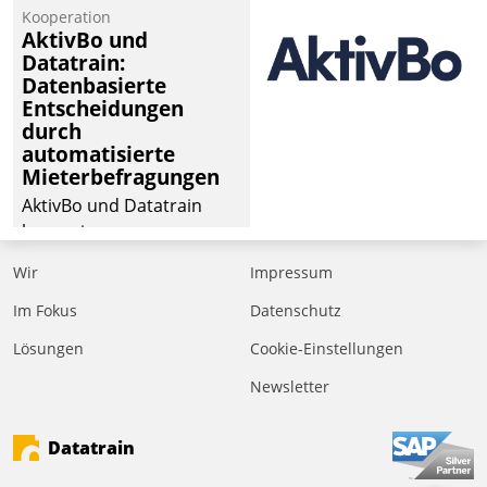
Kooperation
AktivBo und
Datatrain:
Datenbasierte
Entscheidungen
durch
automatisierte
Mieterbefragungen
AktivBo und Datatrain
kooperieren –
Immobilienunternehmen
Wir
Impressum
profitieren: Die nahtlose
Integration der Lösungen
Im Fokus
Datenschutz
von AktivBo und
Lösungen
Cookie-Einstellungen
Datatrain ermöglicht
Newsletter
automatisiert ausgelöste,
zielgerichtete
Mieterbefragungen – eine
Datatrain
starke Grundlage für