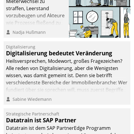
Mieterwechsel zu
straffen, Leerstand
vorzubeugen und Akteure
wie Prozesse fließend zu
vernetzen, nutzt die
Nadja Hußmann
Berliner Gewobag seit
Jahresbeginn eine
Digitalisierung
Überblick, Einsicht und
Digitalisierung bedeutet Veränderung
Eingriff bietende Lösung.
Heilsversprechen, Modewort, großes Fragezeichen?
Zur Entwicklung setzte
Alle reden von Digitalisierung, aber die Wenigsten
man auf
wissen, was damit gemeint ist. Denn sie betrifft
Cloudtechnologie,
verschiedenste Bereiche der Immobilienbranche: Wer
bewährte und Startup-
fundiert über sie sprechen will, muss zuerst Begriffe
Partner sowie erstmals
klären. Ein Aspekt ist die betriebliche Optimierung:
Sabine Wiedemann
agile Projektmethoden.
Moderne Softwarelösungen ermöglichen große
Einsparungen durch optimierte und automatisierte
Strategische Partnerschaft
Prozesse. Doch man darf nicht zu viel erwarten: Allein
Datatrain ist SAP Partner
mit der Einführung einer neuen Software ist es nicht
Datatrain ist dem SAP PartnerEdge Programm
getan. Die Digitalisierung erfordert von Unternehmen