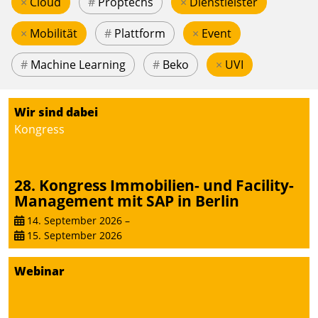
×
Cloud
#
Proptechs
×
Dienstleister
×
Mobilität
#
Plattform
×
Event
#
Machine Learning
#
Beko
×
UVI
Wir sind dabei
Kongress
28. Kongress Immobilien- und Facility-
Management mit SAP in Berlin
14. September 2026
–
15. September 2026
Webinar