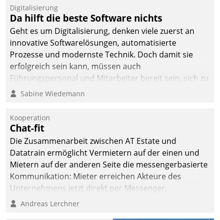
befolgt werden.
Digitalisierung
Da hilft die beste Software nichts
Geht es um Digitalisierung, denken viele zuerst an
innovative Softwarelösungen, automatisierte
Prozesse und modernste Technik. Doch damit sie
erfolgreich sein kann, müssen auch
Führungspersonal und Mitarbeiter bereit sein, sich zu
verändern und anzupassen, sonst werden sie an ihr
Sabine Wiedemann
scheitern.
Kooperation
Chat-fit
Die Zusammenarbeit zwischen AT Estate und
Datatrain ermöglicht Vermietern auf der einen und
Mietern auf der anderen Seite die messengerbasierte
Kommunikation: Mieter erreichen Akteure des
Unternehmens jetzt direkt per Messenger,
Mitarbeiter oder Dienstleister empfangen oder
Andreas Lerchner
versenden die Nachrichten via Cockpit.