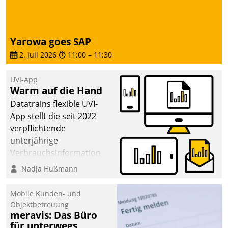
Yarowa goes SAP
2. Juli 2026
11:00
–
11:30
UVI-App
Warm auf die Hand
Datatrains flexible UVI-
App stellt die seit 2022
verpflichtende
unterjährige
Verbrauchsinformation
schnell, zuverlässig und
Nadja Hußmann
leicht bekömmlich bereit:
Die monatlichen
Mobile Kunden- und
Mitteilungen zum
Objektbetreuung
meravis: Das Büro
Heizungs- und
für unterwegs
Wasserverbrauch gehen