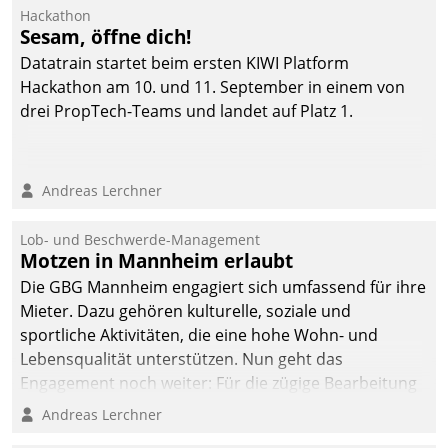
Ressort Kapitalanlage für
Hackathon
künftige Aufgaben und
Sesam, öffne dich!
Herausforderungen
Datatrain startet beim ersten KIWI Platform
gerüstet.
Hackathon am 10. und 11. September in einem von
drei PropTech-Teams und landet auf Platz 1.
Andreas Lerchner
Lob- und Beschwerde-Management
Motzen in Mannheim erlaubt
Die GBG Mannheim engagiert sich umfassend für ihre
Mieter. Dazu gehören kulturelle, soziale und
sportliche Aktivitäten, die eine hohe Wohn- und
Lebensqualität unterstützen. Nun geht das
Engagement noch weiter: Für die zügige Bearbeitung
von Beschwerden – oder Lob – richtet das
Andreas Lerchner
Unternehmen mit Datatrains Applikation fürs Lob-