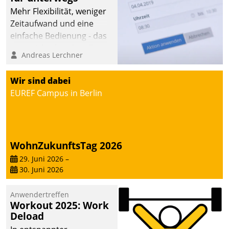
automatisiert, vollständig
Mehr Flexibilität, weniger
und auf Wunsch über
Zeitaufwand und eine
mehrere zuvor
einfache Bedienung - das
festgelegte
verspricht das aktuelle
Andreas Lerchner
Kommunikationswege bei
Cockpit für mobile
den Empfängern ein.
Mitarbeiter von
Wir sind dabei
Datatrain. Die meravis
EUREF Campus in Berlin
Wohnungsbau- und
Immobilien GmbH hat
sich dabei für den Betrieb
der Lösung über die SAP
WohnZukunftsTag 2026
Cloud Platform
entschieden - als erstes
29. Juni 2026
–
30. Juni 2026
Unternehmen am
Wohnungsmarkt.
Anwendertreffen
Workout 2025: Work
Deload