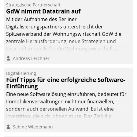
kommunale Wohnungsbauunternehmen daher
Strategische Partnerschaft
gemeinsam mit der Berliner Datatrain GmbH den
GdW nimmt Datatrain auf
Teilprozess der Objektsanierung digitalisiert.
Mit der Aufnahme des Berliner
Digitalisierungspartners unterstreicht der
Spitzenverband der Wohnungswirtschaft GdW die
zentrale Herausforderung, neue Strategien und
Geschäftsmodelle für die Wohnungswirtschaft zu
entwickeln.
Andreas Lerchner
Digitalisierung
Fünf Tipps für eine erfolgreiche Software-
Einführung
Eine neue Softwarelösung einzuführen, bedeutet für
Immobilienverwaltungen nicht nur finanziellen,
sondern auch personellen Aufwand. Es ist eine
Investition, die sich lohnen muss. Das Ziel: die
nachhaltige Optimierung der Geschäftsabläufe. Damit
Sabine Wiedemann
dieses Ziel erreicht wird, sollten einige Grundregeln