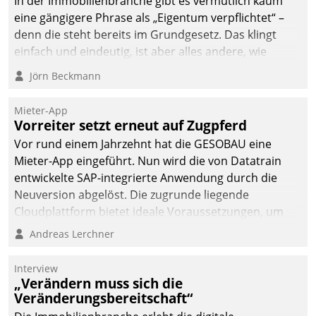
In der Immobilienbranche gibt es vermutlich kaum
eine gängigere Phrase als „Eigentum verpflichtet“ –
denn die steht bereits im Grundgesetz. Das klingt
einfach und eindeutig, ist aber alles andere, wie
Branchenbeschäftigte wissen. Denn mit der
Jörn Beckmann
Verantwortung folgen Verpflichtungen.
Mieter-App
Vorreiter setzt erneut auf Zugpferd
Vor rund einem Jahrzehnt hat die GESOBAU eine
Mieter-App eingeführt. Nun wird die von Datatrain
entwickelte SAP-integrierte Anwendung durch die
Neuversion abgelöst. Die zugrunde liegende
Cloudplattform bietet ideale Voraussetzungen, um
die Funktionalität der App zu erweitern und weitere
Andreas Lerchner
innovative Apps, auch von Drittanbietern, in SAP zu
integrieren.
Interview
„Verändern muss sich die
Veränderungsbereitschaft“