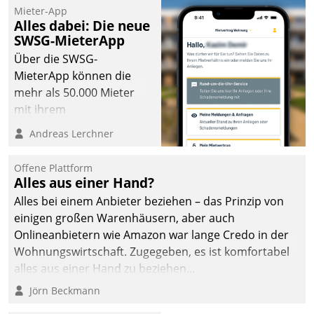
Mieter-App
Alles dabei: Die neue
SWSG-MieterApp
Über die SWSG-
MieterApp können die
mehr als 50.000 Mieter
mit ihrem
Wohnungsunternehmen
Andreas Lerchner
kommunizieren, auf dem
Laufenden bleiben, Daten
Offene Plattform
einsehen und ändern
Alles aus einer Hand?
oder
Alles bei einem Anbieter beziehen – das Prinzip von
Schadensmeldungen
einigen großen Warenhäusern, aber auch
abgeben – rund um die
Onlineanbietern wie Amazon war lange Credo in der
Uhr.
Wohnungswirtschaft. Zugegeben, es ist komfortabel
alles aus einer Hand zu beziehen...
Jörn Beckmann