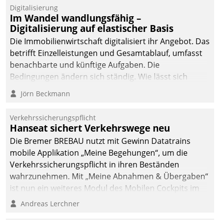
Datatrain.
Digitalisierung
Im Wandel wandlungsfähig –
Digitalisierung auf elastischer Basis
Die Immobilienwirtschaft digitalisiert ihr Angebot. Das
betrifft Einzelleistungen und Gesamtablauf, umfasst
benachbarte und künftige Aufgaben. Die
Bedingungen ändern sich ständig. Wie lässt sich
technisch die Kontrolle wahren und zugleich Freiraum
Jörn Beckmann
fürs Wachsen öffnen?
Verkehrssicherungspflicht
Hanseat sichert Verkehrswege neu
Die Bremer BREBAU nutzt mit Gewinn Datatrains
mobile Applikation „Meine Begehungen“, um die
Verkehrssicherungspflicht in ihren Beständen
wahrzunehmen. Mit „Meine Abnahmen & Übergaben“
ist nun ein weiteres Modul des Mobilen Cockpits im
Einsatz.
Andreas Lerchner