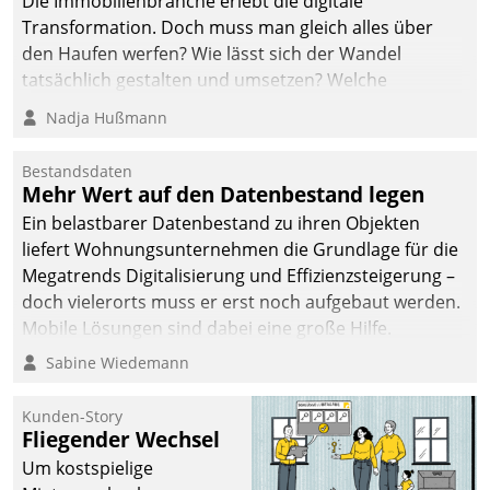
Die Immobilienbranche erlebt die digitale
Transformation. Doch muss man gleich alles über
den Haufen werfen? Wie lässt sich der Wandel
tatsächlich gestalten und umsetzen? Welche
Argumente zählen wirklich?
Nadja Hußmann
Bestandsdaten
Mehr Wert auf den Datenbestand legen
Ein belastbarer Datenbestand zu ihren Objekten
liefert Wohnungsunternehmen die Grundlage für die
Megatrends Digitalisierung und Effizienzsteigerung –
doch vielerorts muss er erst noch aufgebaut werden.
Mobile Lösungen sind dabei eine große Hilfe.
Sabine Wiedemann
Kunden-Story
Fliegender Wechsel
Um kostspielige