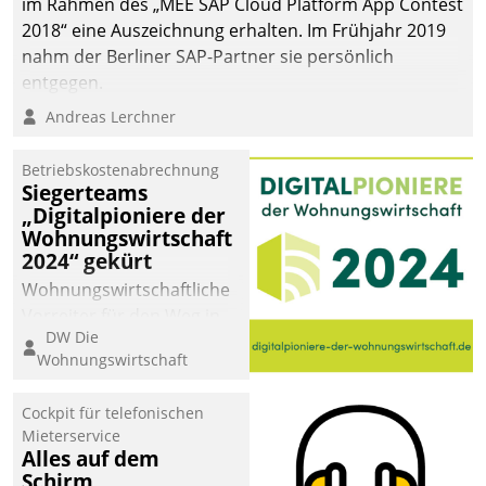
im Rahmen des „MEE SAP Cloud Platform App Contest
2018“ eine Auszeichnung erhalten. Im Frühjahr 2019
nahm der Berliner SAP-Partner sie persönlich
entgegen.
Andreas Lerchner
Betriebskostenabrechnung
Siegerteams
„Digitalpioniere der
Wohnungswirtschaft
2024“ gekürt
Wohnungswirtschaftliche
Vorreiter für den Weg in
DW Die
eine digitale Zukunft zu
Wohnungswirtschaft
finden, ist das Ziel des
Awards „Digitalpioniere
Cockpit für telefonischen
der
Mieterservice
Wohnungswirtschaft“.
Alles auf dem
Bewerben können sich
Schirm