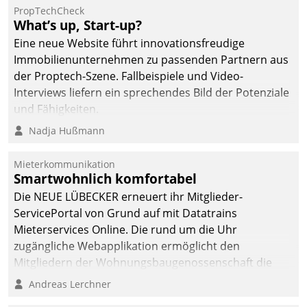
PropTechCheck
What’s up, Start-up?
Eine neue Website führt innovationsfreudige
Immobilienunternehmen zu passenden Partnern aus
der Proptech-Szene. Fallbeispiele und Video-
Interviews liefern ein sprechendes Bild der Potenziale
und Fähigkeiten.
Nadja Hußmann
Mieterkommunikation
Smartwohnlich komfortabel
Die NEUE LÜBECKER erneuert ihr Mitglieder-
ServicePortal von Grund auf mit Datatrains
Mieterservices Online. Die rund um die Uhr
zugängliche Webapplikation ermöglicht den
Mitgliedern der Wohnungs­bau­genossenschaft die
Kontaktaufnahme per Smartphone, Tablet oder PC.
Andreas Lerchner