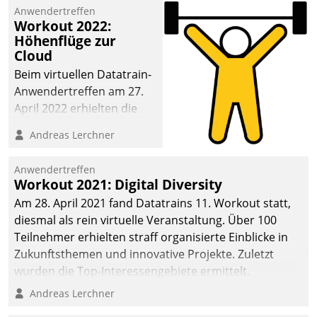
Anwendertreffen
deutscher
Workout 2022:
Wohnungsunternehmen
Höhenflüge zur
– und beschleunigt damit
Cloud
den Weg vom
Beim virtuellen Datatrain-
Mieteranliegen zum
Anwendertreffen am 27.
Dienstleisterauftrag.
April 2022 erhielten die
Teilnehmerinnen und
Andreas Lerchner
Teilnehmer kurzweilige
Einblicke in innovative
Anwendertreffen
Cloud-Strategien und -
Workout 2021: Digital Diversity
Lösungen mit hohem
Am 28. April 2021 fand Datatrains 11. Workout statt,
Zukunftspotenzial.
diesmal als rein virtuelle Veranstaltung. Über 100
Teilnehmer erhielten straff organisierte Einblicke in
Zukunftsthemen und innovative Projekte. Zuletzt
wurden die Top-Interessengebiete ermittelt.
Andreas Lerchner