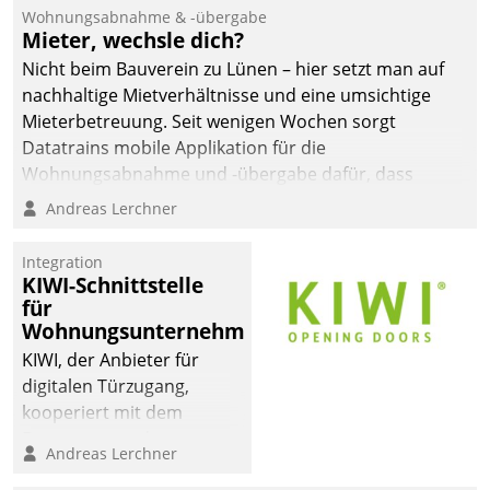
und Beschwerde-Management einen eigenen Kanal
Wohnungsabnahme & -übergabe
ein.
Mieter, wechsle dich?
Nicht beim Bauverein zu Lünen – hier setzt man auf
nachhaltige Mietverhältnisse und eine umsichtige
Mieterbetreuung. Seit wenigen Wochen sorgt
Datatrains mobile Applikation für die
Wohnungsabnahme und -übergabe dafür, dass
Mieter wohlgeordnet kommen und, so es sein muss,
Andreas Lerchner
gehen können.
Integration
KIWI-Schnittstelle
für
Wohnungsunternehmen
KIWI, der Anbieter für
digitalen Türzugang,
kooperiert mit dem
Beratungs- und
Andreas Lerchner
Softwareentwicklungshaus