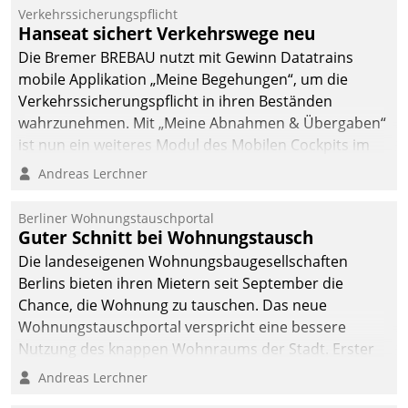
Verkehrssicherungspflicht
Hanseat sichert Verkehrswege neu
Die Bremer BREBAU nutzt mit Gewinn Datatrains
mobile Applikation „Meine Begehungen“, um die
Verkehrssicherungspflicht in ihren Beständen
wahrzunehmen. Mit „Meine Abnahmen & Übergaben“
ist nun ein weiteres Modul des Mobilen Cockpits im
Einsatz.
Andreas Lerchner
Berliner Wohnungstauschportal
Guter Schnitt bei Wohnungstausch
Die landeseigenen Wohnungsbaugesellschaften
Berlins bieten ihren Mietern seit September die
Chance, die Wohnung zu tauschen. Das neue
Wohnungstauschportal verspricht eine bessere
Nutzung des knappen Wohnraums der Stadt. Erster
Anwendungsfall für Datatrains Lösung API-Hub mit
Andreas Lerchner
Schnittstellen zu den ERP-Systemen der