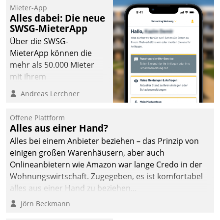
Mieter-App
Alles dabei: Die neue
SWSG-MieterApp
Über die SWSG-
MieterApp können die
mehr als 50.000 Mieter
mit ihrem
Wohnungsunternehmen
Andreas Lerchner
kommunizieren, auf dem
Laufenden bleiben, Daten
Offene Plattform
einsehen und ändern
Alles aus einer Hand?
oder
Alles bei einem Anbieter beziehen – das Prinzip von
Schadensmeldungen
einigen großen Warenhäusern, aber auch
abgeben – rund um die
Onlineanbietern wie Amazon war lange Credo in der
Uhr.
Wohnungswirtschaft. Zugegeben, es ist komfortabel
alles aus einer Hand zu beziehen...
Jörn Beckmann