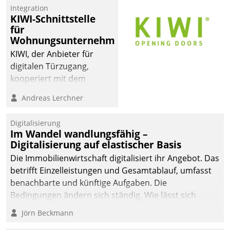
Integration
KIWI-Schnittstelle
für
Wohnungsunternehmen
KIWI, der Anbieter für
digitalen Türzugang,
kooperiert mit dem
Beratungs- und
Andreas Lerchner
Softwareentwicklungshaus
Datatrain.
Digitalisierung
Im Wandel wandlungsfähig –
Digitalisierung auf elastischer Basis
Die Immobilienwirtschaft digitalisiert ihr Angebot. Das
betrifft Einzelleistungen und Gesamtablauf, umfasst
benachbarte und künftige Aufgaben. Die
Bedingungen ändern sich ständig. Wie lässt sich
technisch die Kontrolle wahren und zugleich Freiraum
Jörn Beckmann
fürs Wachsen öffnen?