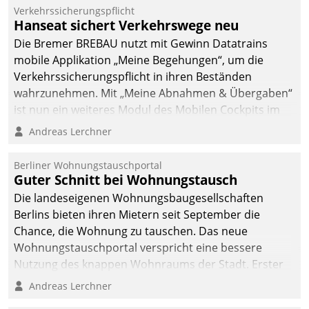
Verkehrssicherungspflicht
Hanseat sichert Verkehrswege neu
Die Bremer BREBAU nutzt mit Gewinn Datatrains
mobile Applikation „Meine Begehungen“, um die
Verkehrssicherungspflicht in ihren Beständen
wahrzunehmen. Mit „Meine Abnahmen & Übergaben“
ist nun ein weiteres Modul des Mobilen Cockpits im
Einsatz.
Andreas Lerchner
Berliner Wohnungstauschportal
Guter Schnitt bei Wohnungstausch
Die landeseigenen Wohnungsbaugesellschaften
Berlins bieten ihren Mietern seit September die
Chance, die Wohnung zu tauschen. Das neue
Wohnungstauschportal verspricht eine bessere
Nutzung des knappen Wohnraums der Stadt. Erster
Anwendungsfall für Datatrains Lösung API-Hub mit
Andreas Lerchner
Schnittstellen zu den ERP-Systemen der