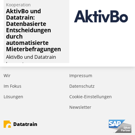
Kooperation
AktivBo und
Datatrain:
Datenbasierte
Entscheidungen
durch
automatisierte
Mieterbefragungen
AktivBo und Datatrain
kooperieren –
Immobilienunternehmen
Wir
Impressum
profitieren: Die nahtlose
Integration der Lösungen
Im Fokus
Datenschutz
von AktivBo und
Lösungen
Cookie-Einstellungen
Datatrain ermöglicht
Newsletter
automatisiert ausgelöste,
zielgerichtete
Mieterbefragungen – eine
Datatrain
starke Grundlage für