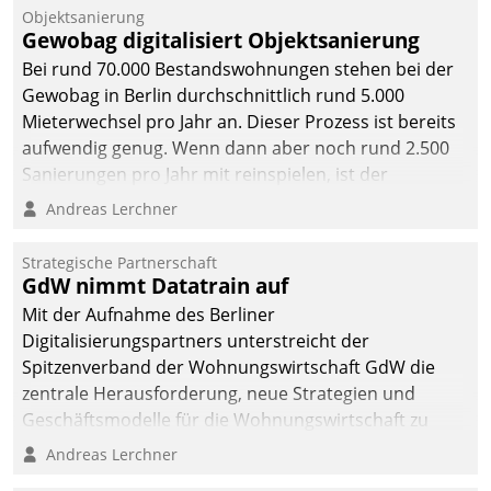
Unternehmen.
Objektsanierung
Gewobag digitalisiert Objektsanierung
Bei rund 70.000 Bestandswohnungen stehen bei der
Gewobag in Berlin durchschnittlich rund 5.000
Mieterwechsel pro Jahr an. Dieser Prozess ist bereits
aufwendig genug. Wenn dann aber noch rund 2.500
Sanierungen pro Jahr mit reinspielen, ist der
Betreuungs- und Organisationsaufwand immens. Im
Andreas Lerchner
Rahmen ihrer Digitalisierungsstrategie hat das
kommunale Wohnungsbauunternehmen daher
Strategische Partnerschaft
gemeinsam mit der Berliner Datatrain GmbH den
GdW nimmt Datatrain auf
Teilprozess der Objektsanierung digitalisiert.
Mit der Aufnahme des Berliner
Digitalisierungspartners unterstreicht der
Spitzenverband der Wohnungswirtschaft GdW die
zentrale Herausforderung, neue Strategien und
Geschäftsmodelle für die Wohnungswirtschaft zu
entwickeln.
Andreas Lerchner