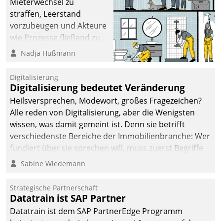
Mieterwechsel zu
sich dabei für den Betrieb
straffen, Leerstand
der Lösung über die SAP
vorzubeugen und Akteure
Cloud Platform
wie Prozesse fließend zu
entschieden - als erstes
vernetzen, nutzt die
Nadja Hußmann
Unternehmen am
Berliner Gewobag seit
Wohnungsmarkt.
Jahresbeginn eine
Digitalisierung
Überblick, Einsicht und
Digitalisierung bedeutet Veränderung
Eingriff bietende Lösung.
Heilsversprechen, Modewort, großes Fragezeichen?
Zur Entwicklung setzte
Alle reden von Digitalisierung, aber die Wenigsten
man auf
wissen, was damit gemeint ist. Denn sie betrifft
Cloudtechnologie,
verschiedenste Bereiche der Immobilienbranche: Wer
bewährte und Startup-
fundiert über sie sprechen will, muss zuerst Begriffe
Partner sowie erstmals
klären. Ein Aspekt ist die betriebliche Optimierung:
Sabine Wiedemann
agile Projektmethoden.
Moderne Softwarelösungen ermöglichen große
Einsparungen durch optimierte und automatisierte
Strategische Partnerschaft
Prozesse. Doch man darf nicht zu viel erwarten: Allein
Datatrain ist SAP Partner
mit der Einführung einer neuen Software ist es nicht
Datatrain ist dem SAP PartnerEdge Programm
getan. Die Digitalisierung erfordert von Unternehmen