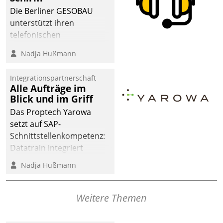
Die Berliner GESOBAU
unterstützt ihren
telefonischen
Mieterservice mit einem
Nadja Hußmann
digitalen Cockpit, das
situationsbezogen
Integrationspartnerschaft
passende Fragen und
Alle Aufträge im
Schlagworte auswirft.
Blick und im Griff
Eine intuitive
Das Proptech Yarowa
Dialogführung ermöglicht
setzt auf SAP-
dem externen
Schnittstellenkompetenz:
Serviceteam, Anrufe von
Datatrain integriert
Mietenden zügiger und
Yarowas Portal zur
Nadja Hußmann
effizienter zu bearbeiten.
Vergabe und Verwaltung
von Aufträgen der
operativen
Weitere Themen
Instandhaltung in die
SAP-Systemlandschaft