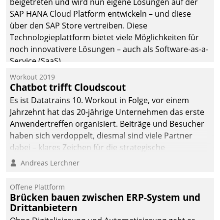
beigetreten und wird nun eigene Lösungen auf der
die Bereitschaft, sich zu überprüfen, zu hinterfragen
SAP HANA Cloud Platform entwickeln – und diese
und zu verändern.
über den SAP Store vertreiben. Diese
Technologieplattform bietet viele Möglichkeiten für
noch innovativere Lösungen – auch als Software-as-a-
Service (SaaS).
Workout 2019
Chatbot trifft Cloudscout
Es ist Datatrains 10. Workout in Folge, vor einem
Jahrzehnt hat das 20-jährige Unternehmen das erste
Anwendertreffen organisiert. Beiträge und Besucher
haben sich verdoppelt, diesmal sind viele Partner
dabei – klares Zeichen für die strategische
Fokussierung auf den Kunden.
Andreas Lerchner
Offene Plattform
Brücken bauen zwischen ERP-System und
Drittanbietern