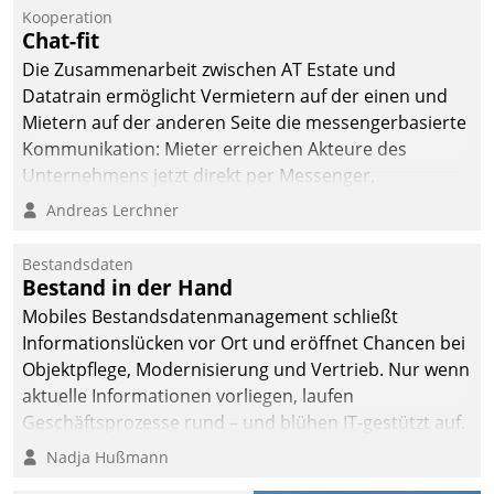
Kooperation
Chat-fit
Die Zusammenarbeit zwischen AT Estate und
Datatrain ermöglicht Vermietern auf der einen und
Mietern auf der anderen Seite die messengerbasierte
Kommunikation: Mieter erreichen Akteure des
Unternehmens jetzt direkt per Messenger,
Mitarbeiter oder Dienstleister empfangen oder
Andreas Lerchner
versenden die Nachrichten via Cockpit.
Bestandsdaten
Bestand in der Hand
Mobiles Bestandsdatenmanagement schließt
Informationslücken vor Ort und eröffnet Chancen bei
Objektpflege, Modernisierung und Vertrieb. Nur wenn
aktuelle Informationen vorliegen, laufen
Geschäftsprozesse rund – und blühen IT-gestützt auf.
Nadja Hußmann