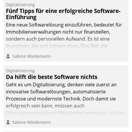
Digitalisierung
Fünf Tipps für eine erfolgreiche Software-
Einführung
Eine neue Softwarelösung einzuführen, bedeutet für
Immobilienverwaltungen nicht nur finanziellen,
sondern auch personellen Aufwand. Es ist eine
Investition, die sich lohnen muss. Das Ziel: die
nachhaltige Optimierung der Geschäftsabläufe. Damit
Sabine Wiedemann
dieses Ziel erreicht wird, sollten einige Grundregeln
befolgt werden.
Digitalisierung
Da hilft die beste Software nichts
Geht es um Digitalisierung, denken viele zuerst an
innovative Softwarelösungen, automatisierte
Prozesse und modernste Technik. Doch damit sie
erfolgreich sein kann, müssen auch
Führungspersonal und Mitarbeiter bereit sein, sich zu
verändern und anzupassen, sonst werden sie an ihr
Sabine Wiedemann
scheitern.