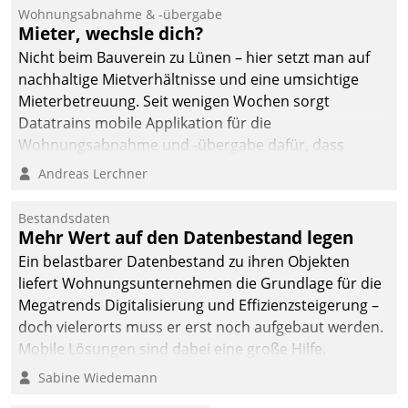
und Beschwerde-Management einen eigenen Kanal
Wohnungsabnahme & -übergabe
ein.
Mieter, wechsle dich?
Nicht beim Bauverein zu Lünen – hier setzt man auf
nachhaltige Mietverhältnisse und eine umsichtige
Mieterbetreuung. Seit wenigen Wochen sorgt
Datatrains mobile Applikation für die
Wohnungsabnahme und -übergabe dafür, dass
Mieter wohlgeordnet kommen und, so es sein muss,
Andreas Lerchner
gehen können.
Bestandsdaten
Mehr Wert auf den Datenbestand legen
Ein belastbarer Datenbestand zu ihren Objekten
liefert Wohnungsunternehmen die Grundlage für die
Megatrends Digitalisierung und Effizienzsteigerung –
doch vielerorts muss er erst noch aufgebaut werden.
Mobile Lösungen sind dabei eine große Hilfe.
Sabine Wiedemann