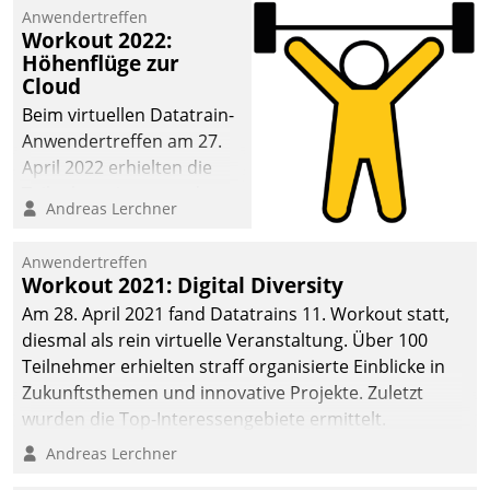
Anwendertreffen
deutscher
Workout 2022:
Wohnungsunternehmen
Höhenflüge zur
– und beschleunigt damit
Cloud
den Weg vom
Beim virtuellen Datatrain-
Mieteranliegen zum
Anwendertreffen am 27.
Dienstleisterauftrag.
April 2022 erhielten die
Teilnehmerinnen und
Andreas Lerchner
Teilnehmer kurzweilige
Einblicke in innovative
Anwendertreffen
Cloud-Strategien und -
Workout 2021: Digital Diversity
Lösungen mit hohem
Am 28. April 2021 fand Datatrains 11. Workout statt,
Zukunftspotenzial.
diesmal als rein virtuelle Veranstaltung. Über 100
Teilnehmer erhielten straff organisierte Einblicke in
Zukunftsthemen und innovative Projekte. Zuletzt
wurden die Top-Interessengebiete ermittelt.
Andreas Lerchner