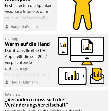
anspruchsvollen
Erst lieferten die Speaker
Aufgaben und
visionäre Impulse, dann
abnehmendem
wurden die Gäste selbst
Nachwuchs?
aktiv und sammelten
Nadja Hußmann
methodisch
Vernetzungsideen fürs
UVI-App
Quartier. Dazwischen
Warm auf die Hand
zeigte Datatrain, was es
Datatrains flexible UVI-
Neues zu bieten hat.
App stellt die seit 2022
verpflichtende
unterjährige
Verbrauchsinformation
schnell, zuverlässig und
Nadja Hußmann
leicht bekömmlich bereit:
Die monatlichen
Interview
Mitteilungen zum
„Verändern muss sich die
Veränderungsbereitschaft“
Heizungs- und
Wasserverbrauch gehen