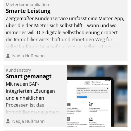
Mieterkommunikation
Smarte Leistung
Zeitgemäßer Kundenservice umfasst eine Mieter-App,
über die der Mieter sich selbst hilft – wann und wo
immer er will. Die digitale Selbstbedienung erobert
die Immobilienwirtschaft und ebnet den Weg für
selbstlaufende Geschäftsprozesse. Selbst ist der
Kunde und smart der Serviceanbieter.
Nadja Hußmann
Kundenstory
Smart gemanagt
Mit neuen SAP-
integrierten Lösungen
und einheitlichen
Prozessen ist das
Immobilienmanagement
der Bayerischen
Nadja Hußmann
Versorgungskammer im