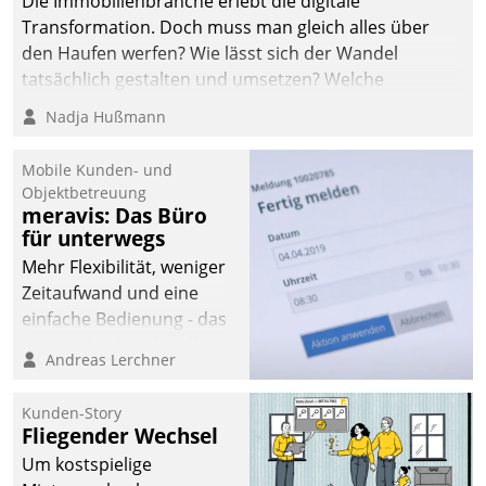
Die Immobilienbranche erlebt die digitale
automatisiert, vollständig
Transformation. Doch muss man gleich alles über
und auf Wunsch über
den Haufen werfen? Wie lässt sich der Wandel
mehrere zuvor
tatsächlich gestalten und umsetzen? Welche
festgelegte
Argumente zählen wirklich?
Nadja Hußmann
Kommunikationswege bei
den Empfängern ein.
Mobile Kunden- und
Objektbetreuung
meravis: Das Büro
für unterwegs
Mehr Flexibilität, weniger
Zeitaufwand und eine
einfache Bedienung - das
verspricht das aktuelle
Andreas Lerchner
Cockpit für mobile
Mitarbeiter von
Kunden-Story
Datatrain. Die meravis
Fliegender Wechsel
Wohnungsbau- und
Um kostspielige
Immobilien GmbH hat