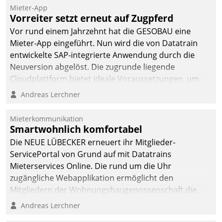
Mieter-App
Vorreiter setzt erneut auf Zugpferd
Vor rund einem Jahrzehnt hat die GESOBAU eine
Mieter-App eingeführt. Nun wird die von Datatrain
entwickelte SAP-integrierte Anwendung durch die
Neuversion abgelöst. Die zugrunde liegende
Cloudplattform bietet ideale Voraussetzungen, um
die Funktionalität der App zu erweitern und weitere
Andreas Lerchner
innovative Apps, auch von Drittanbietern, in SAP zu
integrieren.
Mieterkommunikation
Smartwohnlich komfortabel
Die NEUE LÜBECKER erneuert ihr Mitglieder-
ServicePortal von Grund auf mit Datatrains
Mieterservices Online. Die rund um die Uhr
zugängliche Webapplikation ermöglicht den
Mitgliedern der Wohnungs­bau­genossenschaft die
Kontaktaufnahme per Smartphone, Tablet oder PC.
Andreas Lerchner