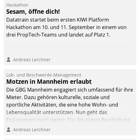
Ressort Kapitalanlage für
Hackathon
künftige Aufgaben und
Sesam, öffne dich!
Herausforderungen
Datatrain startet beim ersten KIWI Platform
gerüstet.
Hackathon am 10. und 11. September in einem von
drei PropTech-Teams und landet auf Platz 1.
Andreas Lerchner
Lob- und Beschwerde-Management
Motzen in Mannheim erlaubt
Die GBG Mannheim engagiert sich umfassend für ihre
Mieter. Dazu gehören kulturelle, soziale und
sportliche Aktivitäten, die eine hohe Wohn- und
Lebensqualität unterstützen. Nun geht das
Engagement noch weiter: Für die zügige Bearbeitung
von Beschwerden – oder Lob – richtet das
Andreas Lerchner
Unternehmen mit Datatrains Applikation fürs Lob-