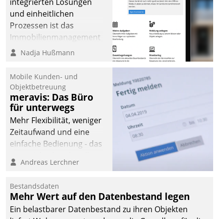
integrierten Lösungen
und einheitlichen
Prozessen ist das
Immobilienmanagement
der Bayerischen
Nadja Hußmann
Versorgungskammer im
Ressort Kapitalanlage für
Mobile Kunden- und
künftige Aufgaben und
Objektbetreuung
meravis: Das Büro
Herausforderungen
für unterwegs
gerüstet.
Mehr Flexibilität, weniger
Zeitaufwand und eine
einfache Bedienung - das
verspricht das aktuelle
Andreas Lerchner
Cockpit für mobile
Mitarbeiter von
Bestandsdaten
Datatrain. Die meravis
Mehr Wert auf den Datenbestand legen
Wohnungsbau- und
Ein belastbarer Datenbestand zu ihren Objekten
Immobilien GmbH hat