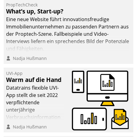
PropTechCheck
deutscher
What’s up, Start-up?
Wohnungsunternehmen
Eine neue Website führt innovationsfreudige
– und beschleunigt damit
Immobilienunternehmen zu passenden Partnern aus
den Weg vom
der Proptech-Szene. Fallbeispiele und Video-
Mieteranliegen zum
Interviews liefern ein sprechendes Bild der Potenziale
Dienstleisterauftrag.
und Fähigkeiten.
Nadja Hußmann
UVI-App
Warm auf die Hand
Datatrains flexible UVI-
App stellt die seit 2022
verpflichtende
unterjährige
Verbrauchsinformation
schnell, zuverlässig und
Nadja Hußmann
leicht bekömmlich bereit: