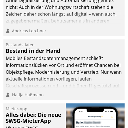
Ohne Digitalisierung und Automatisierung geht es
nicht: Auch in der Wohnungswirtschaft stehen die
Zeichen daher schon längst auf digital – wenn auch,
zugegebenermaßen, behutsamer als in anderen
Branchen.
Andreas Lerchner
Bestandsdaten
Bestand in der Hand
Mobiles Bestandsdatenmanagement schließt
Informationslücken vor Ort und eröffnet Chancen bei
Objektpflege, Modernisierung und Vertrieb. Nur wenn
aktuelle Informationen vorliegen, laufen
Geschäftsprozesse rund – und blühen IT-gestützt auf.
Nadja Hußmann
Mieter-App
Alles dabei: Die neue
SWSG-MieterApp