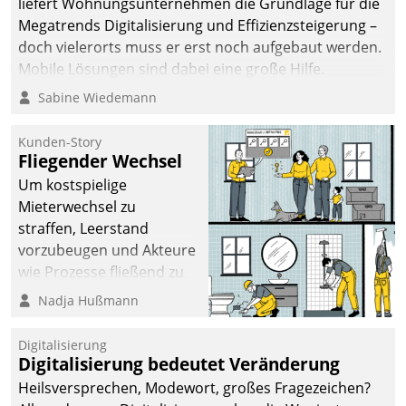
liefert Wohnungsunternehmen die Grundlage für die
sich dabei für den Betrieb
Megatrends Digitalisierung und Effizienzsteigerung –
der Lösung über die SAP
doch vielerorts muss er erst noch aufgebaut werden.
Cloud Platform
Mobile Lösungen sind dabei eine große Hilfe.
entschieden - als erstes
Sabine Wiedemann
Unternehmen am
Wohnungsmarkt.
Kunden-Story
Fliegender Wechsel
Um kostspielige
Mieterwechsel zu
straffen, Leerstand
vorzubeugen und Akteure
wie Prozesse fließend zu
vernetzen, nutzt die
Nadja Hußmann
Berliner Gewobag seit
Jahresbeginn eine
Digitalisierung
Überblick, Einsicht und
Digitalisierung bedeutet Veränderung
Eingriff bietende Lösung.
Heilsversprechen, Modewort, großes Fragezeichen?
Zur Entwicklung setzte