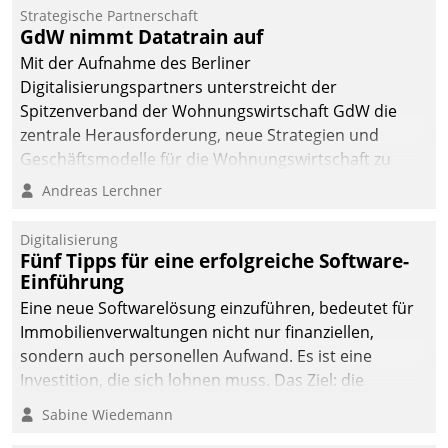
kommunale Wohnungsbauunternehmen daher
Strategische Partnerschaft
gemeinsam mit der Berliner Datatrain GmbH den
GdW nimmt Datatrain auf
Teilprozess der Objektsanierung digitalisiert.
Mit der Aufnahme des Berliner
Digitalisierungspartners unterstreicht der
Spitzenverband der Wohnungswirtschaft GdW die
zentrale Herausforderung, neue Strategien und
Geschäftsmodelle für die Wohnungswirtschaft zu
entwickeln.
Andreas Lerchner
Digitalisierung
Fünf Tipps für eine erfolgreiche Software-
Einführung
Eine neue Softwarelösung einzuführen, bedeutet für
Immobilienverwaltungen nicht nur finanziellen,
sondern auch personellen Aufwand. Es ist eine
Investition, die sich lohnen muss. Das Ziel: die
nachhaltige Optimierung der Geschäftsabläufe. Damit
Sabine Wiedemann
dieses Ziel erreicht wird, sollten einige Grundregeln