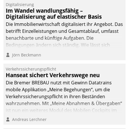
Datatrain.
Digitalisierung
Im Wandel wandlungsfähig –
Digitalisierung auf elastischer Basis
Die Immobilienwirtschaft digitalisiert ihr Angebot. Das
betrifft Einzelleistungen und Gesamtablauf, umfasst
benachbarte und künftige Aufgaben. Die
Bedingungen ändern sich ständig. Wie lässt sich
technisch die Kontrolle wahren und zugleich Freiraum
Jörn Beckmann
fürs Wachsen öffnen?
Verkehrssicherungspflicht
Hanseat sichert Verkehrswege neu
Die Bremer BREBAU nutzt mit Gewinn Datatrains
mobile Applikation „Meine Begehungen“, um die
Verkehrssicherungspflicht in ihren Beständen
wahrzunehmen. Mit „Meine Abnahmen & Übergaben“
ist nun ein weiteres Modul des Mobilen Cockpits im
Einsatz.
Andreas Lerchner