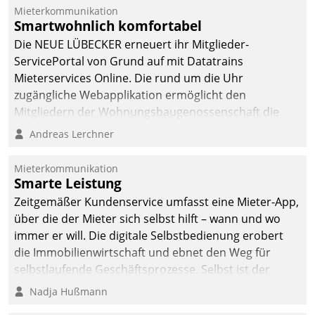
Mieterkommunikation
Smartwohnlich komfortabel
Die NEUE LÜBECKER erneuert ihr Mitglieder-
ServicePortal von Grund auf mit Datatrains
Mieterservices Online. Die rund um die Uhr
zugängliche Webapplikation ermöglicht den
Mitgliedern der Wohnungs­bau­genossenschaft die
Kontaktaufnahme per Smartphone, Tablet oder PC.
Andreas Lerchner
Mieterkommunikation
Smarte Leistung
Zeitgemäßer Kundenservice umfasst eine Mieter-App,
über die der Mieter sich selbst hilft – wann und wo
immer er will. Die digitale Selbstbedienung erobert
die Immobilienwirtschaft und ebnet den Weg für
selbstlaufende Geschäftsprozesse. Selbst ist der
Kunde und smart der Serviceanbieter.
Nadja Hußmann