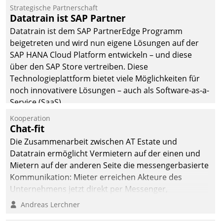
befolgt werden.
Strategische Partnerschaft
Datatrain ist SAP Partner
Datatrain ist dem SAP PartnerEdge Programm
beigetreten und wird nun eigene Lösungen auf der
SAP HANA Cloud Platform entwickeln – und diese
über den SAP Store vertreiben. Diese
Technologieplattform bietet viele Möglichkeiten für
noch innovativere Lösungen – auch als Software-as-a-
Service (SaaS).
Kooperation
Chat-fit
Die Zusammenarbeit zwischen AT Estate und
Datatrain ermöglicht Vermietern auf der einen und
Mietern auf der anderen Seite die messengerbasierte
Kommunikation: Mieter erreichen Akteure des
Unternehmens jetzt direkt per Messenger,
Mitarbeiter oder Dienstleister empfangen oder
Andreas Lerchner
versenden die Nachrichten via Cockpit.