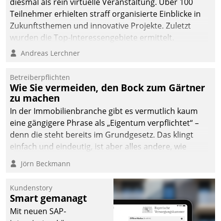
diesmal als rein virtuelle Veranstaltung. Über 100
Teilnehmer erhielten straff organisierte Einblicke in
Zukunftsthemen und innovative Projekte. Zuletzt
wurden die Top-Interessengebiete ermittelt.
Andreas Lerchner
Betreiberpflichten
Wie Sie vermeiden, den Bock zum Gärtner
zu machen
In der Immobilienbranche gibt es vermutlich kaum
eine gängigere Phrase als „Eigentum verpflichtet“ –
denn die steht bereits im Grundgesetz. Das klingt
einfach und eindeutig, ist aber alles andere, wie
Branchenbeschäftigte wissen. Denn mit der
Jörn Beckmann
Verantwortung folgen Verpflichtungen.
Kundenstory
Smart gemanagt
Mit neuen SAP-