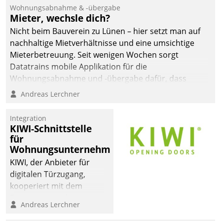
und Beschwerde-Management einen eigenen Kanal
Wohnungsabnahme & -übergabe
ein.
Mieter, wechsle dich?
Nicht beim Bauverein zu Lünen – hier setzt man auf
nachhaltige Mietverhältnisse und eine umsichtige
Mieterbetreuung. Seit wenigen Wochen sorgt
Datatrains mobile Applikation für die
Wohnungsabnahme und -übergabe dafür, dass
Mieter wohlgeordnet kommen und, so es sein muss,
Andreas Lerchner
gehen können.
Integration
KIWI-Schnittstelle
für
Wohnungsunternehmen
KIWI, der Anbieter für
digitalen Türzugang,
kooperiert mit dem
Beratungs- und
Andreas Lerchner
Softwareentwicklungshaus