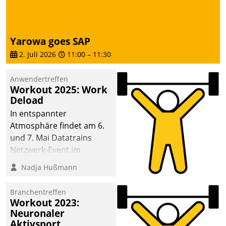
Yarowa goes SAP
2. Juli 2026
11:00
–
11:30
Anwendertreffen
Workout 2025: Work
Deload
In entspannter
Atmosphäre findet am 6.
und 7. Mai Datatrains
Netzwerk-Event im
Kunden- und Partnerkreis
Nadja Hußmann
statt. Zentrale Frage: Wie
lassen sich
Branchentreffen
Mammutprojekte
Workout 2023:
meistern und Workloads
Neuronaler
Aktivsport
wuppen – bei zunehmend