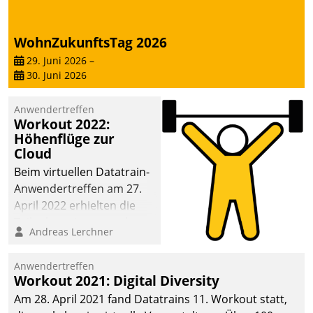
WohnZukunftsTag 2026
29. Juni 2026
–
30. Juni 2026
Anwendertreffen
Workout 2022:
Höhenflüge zur
Cloud
Beim virtuellen Datatrain-
Anwendertreffen am 27.
April 2022 erhielten die
Teilnehmerinnen und
Andreas Lerchner
Teilnehmer kurzweilige
Einblicke in innovative
Anwendertreffen
Cloud-Strategien und -
Workout 2021: Digital Diversity
Lösungen mit hohem
Am 28. April 2021 fand Datatrains 11. Workout statt,
Zukunftspotenzial.