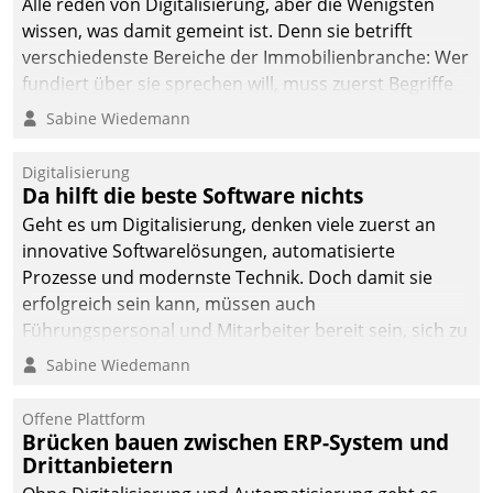
Alle reden von Digitalisierung, aber die Wenigsten
man auf
wissen, was damit gemeint ist. Denn sie betrifft
Cloudtechnologie,
verschiedenste Bereiche der Immobilienbranche: Wer
bewährte und Startup-
fundiert über sie sprechen will, muss zuerst Begriffe
Partner sowie erstmals
klären. Ein Aspekt ist die betriebliche Optimierung:
Sabine Wiedemann
agile Projektmethoden.
Moderne Softwarelösungen ermöglichen große
Einsparungen durch optimierte und automatisierte
Digitalisierung
Prozesse. Doch man darf nicht zu viel erwarten: Allein
Da hilft die beste Software nichts
mit der Einführung einer neuen Software ist es nicht
Geht es um Digitalisierung, denken viele zuerst an
getan. Die Digitalisierung erfordert von Unternehmen
innovative Softwarelösungen, automatisierte
die Bereitschaft, sich zu überprüfen, zu hinterfragen
Prozesse und modernste Technik. Doch damit sie
und zu verändern.
erfolgreich sein kann, müssen auch
Führungspersonal und Mitarbeiter bereit sein, sich zu
verändern und anzupassen, sonst werden sie an ihr
Sabine Wiedemann
scheitern.
Offene Plattform
Brücken bauen zwischen ERP-System und
Drittanbietern