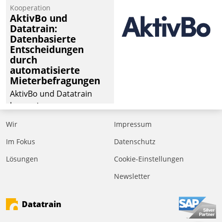
Kooperation
AktivBo und
Datatrain:
Datenbasierte
Entscheidungen
durch
automatisierte
Mieterbefragungen
AktivBo und Datatrain
kooperieren –
Immobilienunternehmen
Wir
Impressum
profitieren: Die nahtlose
Integration der Lösungen
Im Fokus
Datenschutz
von AktivBo und
Lösungen
Cookie-Einstellungen
Datatrain ermöglicht
Newsletter
automatisiert ausgelöste,
zielgerichtete
Mieterbefragungen – eine
Datatrain
starke Grundlage für