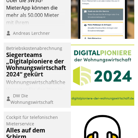
Über die SWSG-
MieterApp können die
mehr als 50.000 Mieter
mit ihrem
Wohnungsunternehmen
Andreas Lerchner
kommunizieren, auf dem
Laufenden bleiben, Daten
Betriebskostenabrechnung
einsehen und ändern
Siegerteams
oder
„Digitalpioniere der
Wohnungswirtschaft
Schadensmeldungen
2024“ gekürt
abgeben – rund um die
Uhr.
Wohnungswirtschaftliche
Vorreiter für den Weg in
DW Die
eine digitale Zukunft zu
Wohnungswirtschaft
finden, ist das Ziel des
Awards „Digitalpioniere
Cockpit für telefonischen
der
Mieterservice
Wohnungswirtschaft“.
Alles auf dem
Bewerben können sich
Schirm