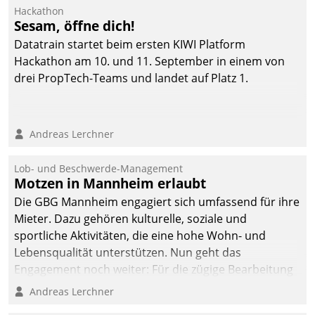
Hackathon
Sesam, öffne dich!
Datatrain startet beim ersten KIWI Platform
Hackathon am 10. und 11. September in einem von
drei PropTech-Teams und landet auf Platz 1.
Andreas Lerchner
Lob- und Beschwerde-Management
Motzen in Mannheim erlaubt
Die GBG Mannheim engagiert sich umfassend für ihre
Mieter. Dazu gehören kulturelle, soziale und
sportliche Aktivitäten, die eine hohe Wohn- und
Lebensqualität unterstützen. Nun geht das
Engagement noch weiter: Für die zügige Bearbeitung
von Beschwerden – oder Lob – richtet das
Andreas Lerchner
Unternehmen mit Datatrains Applikation fürs Lob-