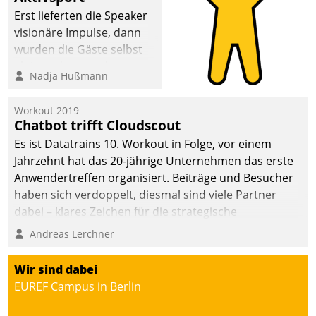
anspruchsvollen
Erst lieferten die Speaker
Aufgaben und
visionäre Impulse, dann
abnehmendem
wurden die Gäste selbst
Nachwuchs?
aktiv und sammelten
Nadja Hußmann
methodisch
Vernetzungsideen fürs
Workout 2019
Quartier. Dazwischen
Chatbot trifft Cloudscout
zeigte Datatrain, was es
Es ist Datatrains 10. Workout in Folge, vor einem
Neues zu bieten hat.
Jahrzehnt hat das 20-jährige Unternehmen das erste
Anwendertreffen organisiert. Beiträge und Besucher
haben sich verdoppelt, diesmal sind viele Partner
dabei – klares Zeichen für die strategische
Fokussierung auf den Kunden.
Andreas Lerchner
Wir sind dabei
EUREF Campus in Berlin