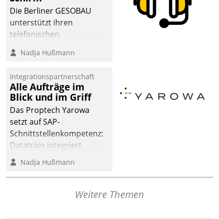
dafür ein Team
Die Berliner GESOBAU
bestehend aus
unterstützt ihren
Wohnungsunternehmen
telefonischen
und PropTech.
Mieterservice mit einem
Nadja Hußmann
digitalen Cockpit, das
situationsbezogen
Integrationspartnerschaft
passende Fragen und
Alle Aufträge im
Schlagworte auswirft.
Blick und im Griff
Eine intuitive
Das Proptech Yarowa
Dialogführung ermöglicht
setzt auf SAP-
dem externen
Schnittstellenkompetenz:
Serviceteam, Anrufe von
Datatrain integriert
Mietenden zügiger und
Yarowas Portal zur
Nadja Hußmann
effizienter zu bearbeiten.
Vergabe und Verwaltung
von Aufträgen der
operativen
Weitere Themen
Instandhaltung in die
SAP-Systemlandschaft