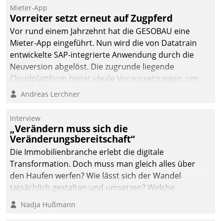
Die monatlichen
Mieter-App
Mitteilungen zum
Vorreiter setzt erneut auf Zugpferd
Heizungs- und
Vor rund einem Jahrzehnt hat die GESOBAU eine
Wasserverbrauch gehen
Mieter-App eingeführt. Nun wird die von Datatrain
automatisiert, vollständig
entwickelte SAP-integrierte Anwendung durch die
und auf Wunsch über
Neuversion abgelöst. Die zugrunde liegende
mehrere zuvor
Cloudplattform bietet ideale Voraussetzungen, um
festgelegte
die Funktionalität der App zu erweitern und weitere
Andreas Lerchner
Kommunikationswege bei
innovative Apps, auch von Drittanbietern, in SAP zu
den Empfängern ein.
integrieren.
Interview
„Verändern muss sich die
Veränderungsbereitschaft“
Die Immobilienbranche erlebt die digitale
Transformation. Doch muss man gleich alles über
den Haufen werfen? Wie lässt sich der Wandel
tatsächlich gestalten und umsetzen? Welche
Argumente zählen wirklich?
Nadja Hußmann