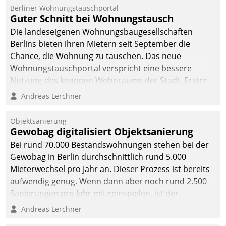
Berliner Wohnungstauschportal
Guter Schnitt bei Wohnungstausch
Die landeseigenen Wohnungsbaugesellschaften
Berlins bieten ihren Mietern seit September die
Chance, die Wohnung zu tauschen. Das neue
Wohnungstauschportal verspricht eine bessere
Nutzung des knappen Wohnraums der Stadt. Erster
Anwendungsfall für Datatrains Lösung API-Hub mit
Andreas Lerchner
Schnittstellen zu den ERP-Systemen der
Unternehmen.
Objektsanierung
Gewobag digitalisiert Objektsanierung
Bei rund 70.000 Bestandswohnungen stehen bei der
Gewobag in Berlin durchschnittlich rund 5.000
Mieterwechsel pro Jahr an. Dieser Prozess ist bereits
aufwendig genug. Wenn dann aber noch rund 2.500
Sanierungen pro Jahr mit reinspielen, ist der
Betreuungs- und Organisationsaufwand immens. Im
Andreas Lerchner
Rahmen ihrer Digitalisierungsstrategie hat das