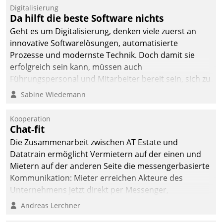
Digitalisierung
Da hilft die beste Software nichts
Geht es um Digitalisierung, denken viele zuerst an
innovative Softwarelösungen, automatisierte
Prozesse und modernste Technik. Doch damit sie
erfolgreich sein kann, müssen auch
Führungspersonal und Mitarbeiter bereit sein, sich zu
verändern und anzupassen, sonst werden sie an ihr
Sabine Wiedemann
scheitern.
Kooperation
Chat-fit
Die Zusammenarbeit zwischen AT Estate und
Datatrain ermöglicht Vermietern auf der einen und
Mietern auf der anderen Seite die messengerbasierte
Kommunikation: Mieter erreichen Akteure des
Unternehmens jetzt direkt per Messenger,
Mitarbeiter oder Dienstleister empfangen oder
Andreas Lerchner
versenden die Nachrichten via Cockpit.