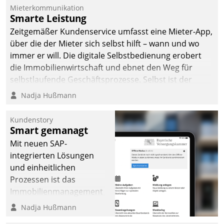
Mieterkommunikation
Smarte Leistung
Zeitgemäßer Kundenservice umfasst eine Mieter-App,
über die der Mieter sich selbst hilft – wann und wo
immer er will. Die digitale Selbstbedienung erobert
die Immobilienwirtschaft und ebnet den Weg für
selbstlaufende Geschäftsprozesse. Selbst ist der
Kunde und smart der Serviceanbieter.
Nadja Hußmann
Kundenstory
Smart gemanagt
Mit neuen SAP-
integrierten Lösungen
und einheitlichen
Prozessen ist das
Immobilienmanagement
der Bayerischen
Nadja Hußmann
Versorgungskammer im