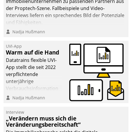
Immobilienunternehmen zu passenden Partnern aus
der Proptech-Szene. Fallbeispiele und Video-
Interviews liefern ein sprechendes Bild der Potenziale
und Fähigkeiten.
Nadja Hußmann
UVI-App
Warm auf die Hand
Datatrains flexible UVI-
App stellt die seit 2022
verpflichtende
unterjährige
Verbrauchsinformation
schnell, zuverlässig und
Nadja Hußmann
leicht bekömmlich bereit:
Die monatlichen
Interview
Mitteilungen zum
„Verändern muss sich die
Veränderungsbereitschaft“
Heizungs- und
Wasserverbrauch gehen