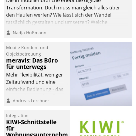
Die Immobilienbranche erlebt die digitale
automatisiert, vollständig
Transformation. Doch muss man gleich alles über
und auf Wunsch über
den Haufen werfen? Wie lässt sich der Wandel
mehrere zuvor
tatsächlich gestalten und umsetzen? Welche
festgelegte
Argumente zählen wirklich?
Nadja Hußmann
Kommunikationswege bei
den Empfängern ein.
Mobile Kunden- und
Objektbetreuung
meravis: Das Büro
für unterwegs
Mehr Flexibilität, weniger
Zeitaufwand und eine
einfache Bedienung - das
verspricht das aktuelle
Andreas Lerchner
Cockpit für mobile
Mitarbeiter von
Integration
Datatrain. Die meravis
KIWI-Schnittstelle
Wohnungsbau- und
für
Immobilien GmbH hat
Wohnungsunternehmen