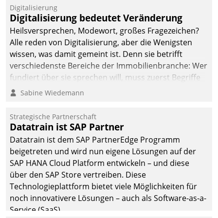
befolgt werden.
Digitalisierung
Digitalisierung bedeutet Veränderung
Heilsversprechen, Modewort, großes Fragezeichen?
Alle reden von Digitalisierung, aber die Wenigsten
wissen, was damit gemeint ist. Denn sie betrifft
verschiedenste Bereiche der Immobilienbranche: Wer
fundiert über sie sprechen will, muss zuerst Begriffe
klären. Ein Aspekt ist die betriebliche Optimierung:
Sabine Wiedemann
Moderne Softwarelösungen ermöglichen große
Einsparungen durch optimierte und automatisierte
Strategische Partnerschaft
Prozesse. Doch man darf nicht zu viel erwarten: Allein
Datatrain ist SAP Partner
mit der Einführung einer neuen Software ist es nicht
Datatrain ist dem SAP PartnerEdge Programm
getan. Die Digitalisierung erfordert von Unternehmen
beigetreten und wird nun eigene Lösungen auf der
die Bereitschaft, sich zu überprüfen, zu hinterfragen
SAP HANA Cloud Platform entwickeln – und diese
und zu verändern.
über den SAP Store vertreiben. Diese
Technologieplattform bietet viele Möglichkeiten für
noch innovativere Lösungen – auch als Software-as-a-
Service (SaaS).