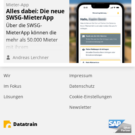
Mieter-App
Alles dabei: Die neue
SWSG-MieterApp
Über die SWSG-
MieterApp können die
mehr als 50.000 Mieter
mit ihrem
Wohnungsunternehmen
Andreas Lerchner
kommunizieren, auf dem
Laufenden bleiben, Daten
Wir
Impressum
einsehen und ändern
oder
Im Fokus
Datenschutz
Schadensmeldungen
Lösungen
Cookie-Einstellungen
abgeben – rund um die
Uhr.
Newsletter
Datatrain