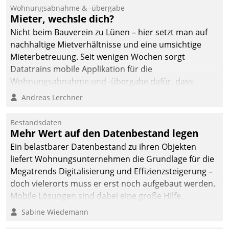
und Beschwerde-Management einen eigenen Kanal
Wohnungsabnahme & -übergabe
ein.
Mieter, wechsle dich?
Nicht beim Bauverein zu Lünen – hier setzt man auf
nachhaltige Mietverhältnisse und eine umsichtige
Mieterbetreuung. Seit wenigen Wochen sorgt
Datatrains mobile Applikation für die
Wohnungsabnahme und -übergabe dafür, dass
Mieter wohlgeordnet kommen und, so es sein muss,
Andreas Lerchner
gehen können.
Bestandsdaten
Mehr Wert auf den Datenbestand legen
Ein belastbarer Datenbestand zu ihren Objekten
liefert Wohnungsunternehmen die Grundlage für die
Megatrends Digitalisierung und Effizienzsteigerung –
doch vielerorts muss er erst noch aufgebaut werden.
Mobile Lösungen sind dabei eine große Hilfe.
Sabine Wiedemann