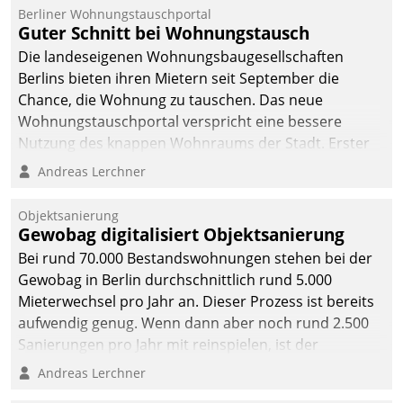
Berliner Wohnungstauschportal
Guter Schnitt bei Wohnungstausch
Die landeseigenen Wohnungsbaugesellschaften
Berlins bieten ihren Mietern seit September die
Chance, die Wohnung zu tauschen. Das neue
Wohnungstauschportal verspricht eine bessere
Nutzung des knappen Wohnraums der Stadt. Erster
Anwendungsfall für Datatrains Lösung API-Hub mit
Andreas Lerchner
Schnittstellen zu den ERP-Systemen der
Unternehmen.
Objektsanierung
Gewobag digitalisiert Objektsanierung
Bei rund 70.000 Bestandswohnungen stehen bei der
Gewobag in Berlin durchschnittlich rund 5.000
Mieterwechsel pro Jahr an. Dieser Prozess ist bereits
aufwendig genug. Wenn dann aber noch rund 2.500
Sanierungen pro Jahr mit reinspielen, ist der
Betreuungs- und Organisationsaufwand immens. Im
Andreas Lerchner
Rahmen ihrer Digitalisierungsstrategie hat das