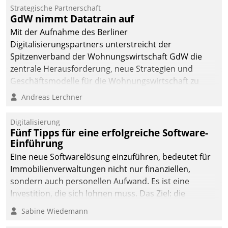
kommunale Wohnungsbauunternehmen daher
Strategische Partnerschaft
gemeinsam mit der Berliner Datatrain GmbH den
GdW nimmt Datatrain auf
Teilprozess der Objektsanierung digitalisiert.
Mit der Aufnahme des Berliner
Digitalisierungspartners unterstreicht der
Spitzenverband der Wohnungswirtschaft GdW die
zentrale Herausforderung, neue Strategien und
Geschäftsmodelle für die Wohnungswirtschaft zu
entwickeln.
Andreas Lerchner
Digitalisierung
Fünf Tipps für eine erfolgreiche Software-
Einführung
Eine neue Softwarelösung einzuführen, bedeutet für
Immobilienverwaltungen nicht nur finanziellen,
sondern auch personellen Aufwand. Es ist eine
Investition, die sich lohnen muss. Das Ziel: die
nachhaltige Optimierung der Geschäftsabläufe. Damit
Sabine Wiedemann
dieses Ziel erreicht wird, sollten einige Grundregeln