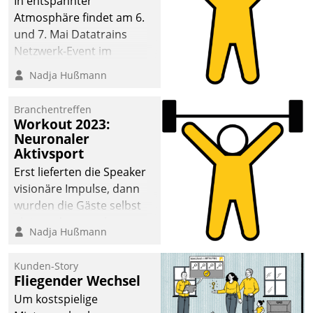
In entspannter
Atmosphäre findet am 6.
und 7. Mai Datatrains
Netzwerk-Event im
Kunden- und Partnerkreis
Nadja Hußmann
statt. Zentrale Frage: Wie
lassen sich
Branchentreffen
Mammutprojekte
Workout 2023:
meistern und Workloads
Neuronaler
Aktivsport
wuppen – bei zunehmend
anspruchsvollen
Erst lieferten die Speaker
Aufgaben und
visionäre Impulse, dann
abnehmendem
wurden die Gäste selbst
Nachwuchs?
aktiv und sammelten
Nadja Hußmann
methodisch
Vernetzungsideen fürs
Kunden-Story
Quartier. Dazwischen
Fliegender Wechsel
zeigte Datatrain, was es
Um kostspielige
Neues zu bieten hat.