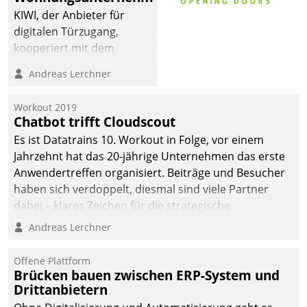
sich dabei für den Betrieb
KIWI, der Anbieter für
der Lösung über die SAP
digitalen Türzugang,
Cloud Platform
kooperiert mit dem
entschieden - als erstes
Beratungs- und
Andreas Lerchner
Unternehmen am
Softwareentwicklungshaus
Wohnungsmarkt.
Datatrain.
Workout 2019
Chatbot trifft Cloudscout
Es ist Datatrains 10. Workout in Folge, vor einem
Jahrzehnt hat das 20-jährige Unternehmen das erste
Anwendertreffen organisiert. Beiträge und Besucher
haben sich verdoppelt, diesmal sind viele Partner
dabei – klares Zeichen für die strategische
Fokussierung auf den Kunden.
Andreas Lerchner
Offene Plattform
Brücken bauen zwischen ERP-System und
Drittanbietern