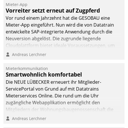
Mieter-App
Vorreiter setzt erneut auf Zugpferd
Vor rund einem Jahrzehnt hat die GESOBAU eine
Mieter-App eingeführt. Nun wird die von Datatrain
entwickelte SAP-integrierte Anwendung durch die
Neuversion abgelöst. Die zugrunde liegende
Cloudplattform bietet ideale Voraussetzungen, um
die Funktionalität der App zu erweitern und weitere
Andreas Lerchner
innovative Apps, auch von Drittanbietern, in SAP zu
integrieren.
Mieterkommunikation
Smartwohnlich komfortabel
Die NEUE LÜBECKER erneuert ihr Mitglieder-
ServicePortal von Grund auf mit Datatrains
Mieterservices Online. Die rund um die Uhr
zugängliche Webapplikation ermöglicht den
Mitgliedern der Wohnungs­bau­genossenschaft die
Kontaktaufnahme per Smartphone, Tablet oder PC.
Andreas Lerchner