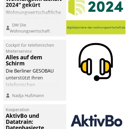
2024“ gekürt
Wohnungswirtschaftliche
Vorreiter für den Weg in
DW Die
eine digitale Zukunft zu
Wohnungswirtschaft
finden, ist das Ziel des
Awards „Digitalpioniere
Cockpit für telefonischen
der
Mieterservice
Wohnungswirtschaft“.
Alles auf dem
Bewerben können sich
Schirm
dafür ein Team
Die Berliner GESOBAU
bestehend aus
unterstützt ihren
Wohnungsunternehmen
telefonischen
und PropTech.
Mieterservice mit einem
Nadja Hußmann
digitalen Cockpit, das
situationsbezogen
Kooperation
passende Fragen und
AktivBo und
Schlagworte auswirft.
Datatrain:
Eine intuitive
Datenbasierte