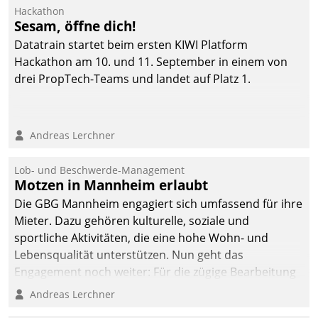
Ressort Kapitalanlage für
Hackathon
künftige Aufgaben und
Sesam, öffne dich!
Herausforderungen
Datatrain startet beim ersten KIWI Platform
gerüstet.
Hackathon am 10. und 11. September in einem von
drei PropTech-Teams und landet auf Platz 1.
Andreas Lerchner
Lob- und Beschwerde-Management
Motzen in Mannheim erlaubt
Die GBG Mannheim engagiert sich umfassend für ihre
Mieter. Dazu gehören kulturelle, soziale und
sportliche Aktivitäten, die eine hohe Wohn- und
Lebensqualität unterstützen. Nun geht das
Engagement noch weiter: Für die zügige Bearbeitung
von Beschwerden – oder Lob – richtet das
Andreas Lerchner
Unternehmen mit Datatrains Applikation fürs Lob-