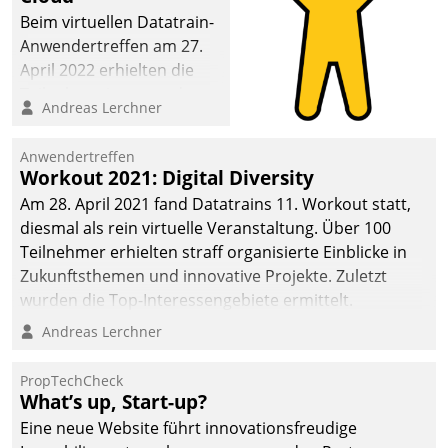
deutscher
Beim virtuellen Datatrain-
Wohnungsunternehmen
Anwendertreffen am 27.
– und beschleunigt damit
April 2022 erhielten die
den Weg vom
Teilnehmerinnen und
Andreas Lerchner
Mieteranliegen zum
Teilnehmer kurzweilige
Dienstleisterauftrag.
Einblicke in innovative
Anwendertreffen
Cloud-Strategien und -
Workout 2021: Digital Diversity
Lösungen mit hohem
Am 28. April 2021 fand Datatrains 11. Workout statt,
Zukunftspotenzial.
diesmal als rein virtuelle Veranstaltung. Über 100
Teilnehmer erhielten straff organisierte Einblicke in
Zukunftsthemen und innovative Projekte. Zuletzt
wurden die Top-Interessengebiete ermittelt.
Andreas Lerchner
PropTechCheck
What’s up, Start-up?
Eine neue Website führt innovationsfreudige