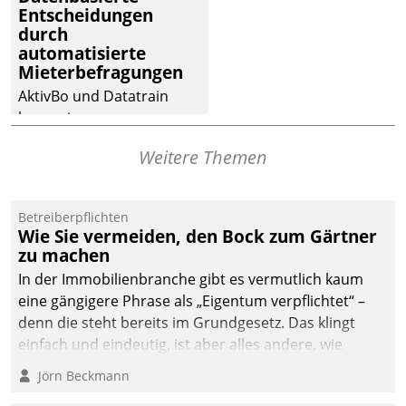
Entscheidungen
Dialogführung ermöglicht
durch
dem externen
automatisierte
Serviceteam, Anrufe von
Mieterbefragungen
Mietenden zügiger und
AktivBo und Datatrain
effizienter zu bearbeiten.
kooperieren –
Immobilienunternehmen
Weitere Themen
profitieren: Die nahtlose
Integration der Lösungen
von AktivBo und
Betreiberpflichten
Datatrain ermöglicht
Wie Sie vermeiden, den Bock zum Gärtner
automatisiert ausgelöste,
zu machen
zielgerichtete
In der Immobilienbranche gibt es vermutlich kaum
Mieterbefragungen – eine
eine gängigere Phrase als „Eigentum verpflichtet“ –
starke Grundlage für
denn die steht bereits im Grundgesetz. Das klingt
intelligente,
einfach und eindeutig, ist aber alles andere, wie
datengestützte
Branchenbeschäftigte wissen. Denn mit der
Jörn Beckmann
Entscheidungen.
Verantwortung folgen Verpflichtungen.