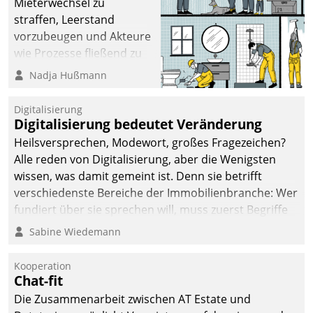
Mieterwechsel zu
sich dabei für den Betrieb
straffen, Leerstand
der Lösung über die SAP
vorzubeugen und Akteure
Cloud Platform
wie Prozesse fließend zu
entschieden - als erstes
vernetzen, nutzt die
Nadja Hußmann
Unternehmen am
Berliner Gewobag seit
Wohnungsmarkt.
Jahresbeginn eine
Digitalisierung
Überblick, Einsicht und
Digitalisierung bedeutet Veränderung
Eingriff bietende Lösung.
Heilsversprechen, Modewort, großes Fragezeichen?
Zur Entwicklung setzte
Alle reden von Digitalisierung, aber die Wenigsten
man auf
wissen, was damit gemeint ist. Denn sie betrifft
Cloudtechnologie,
verschiedenste Bereiche der Immobilienbranche: Wer
bewährte und Startup-
fundiert über sie sprechen will, muss zuerst Begriffe
Partner sowie erstmals
klären. Ein Aspekt ist die betriebliche Optimierung:
Sabine Wiedemann
agile Projektmethoden.
Moderne Softwarelösungen ermöglichen große
Einsparungen durch optimierte und automatisierte
Kooperation
Prozesse. Doch man darf nicht zu viel erwarten: Allein
Chat-fit
mit der Einführung einer neuen Software ist es nicht
Die Zusammenarbeit zwischen AT Estate und
getan. Die Digitalisierung erfordert von Unternehmen