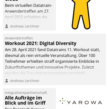
Beim virtuellen Datatrain-
Anwendertreffen am 27.
April 2022 erhielten die
Teilnehmerinnen und
Andreas Lerchner
Teilnehmer kurzweilige
Einblicke in innovative
Anwendertreffen
Cloud-Strategien und -
Workout 2021: Digital Diversity
Lösungen mit hohem
Am 28. April 2021 fand Datatrains 11. Workout statt,
Zukunftspotenzial.
diesmal als rein virtuelle Veranstaltung. Über 100
Teilnehmer erhielten straff organisierte Einblicke in
Zukunftsthemen und innovative Projekte. Zuletzt
wurden die Top-Interessengebiete ermittelt.
Andreas Lerchner
Integrationspartnerschaft
Alle Aufträge im
Blick und im Griff