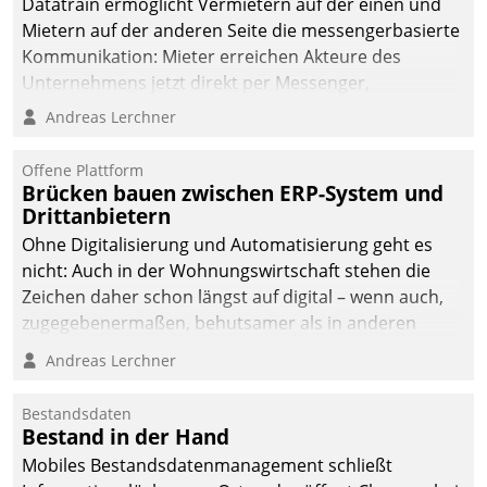
Datatrain ermöglicht Vermietern auf der einen und
die Bereitschaft, sich zu überprüfen, zu hinterfragen
Mietern auf der anderen Seite die messengerbasierte
und zu verändern.
Kommunikation: Mieter erreichen Akteure des
Unternehmens jetzt direkt per Messenger,
Mitarbeiter oder Dienstleister empfangen oder
Andreas Lerchner
versenden die Nachrichten via Cockpit.
Offene Plattform
Brücken bauen zwischen ERP-System und
Drittanbietern
Ohne Digitalisierung und Automatisierung geht es
nicht: Auch in der Wohnungswirtschaft stehen die
Zeichen daher schon längst auf digital – wenn auch,
zugegebenermaßen, behutsamer als in anderen
Branchen.
Andreas Lerchner
Bestandsdaten
Bestand in der Hand
Mobiles Bestandsdatenmanagement schließt