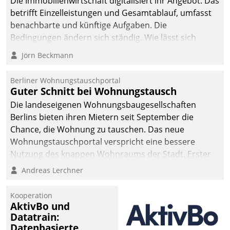
Die Immobilienwirtschaft digitalisiert ihr Angebot. Das
betrifft Einzelleistungen und Gesamtablauf, umfasst
benachbarte und künftige Aufgaben. Die
Bedingungen ändern sich ständig. Wie lässt sich
technisch die Kontrolle wahren und zugleich Freiraum
Jörn Beckmann
fürs Wachsen öffnen?
Berliner Wohnungstauschportal
Guter Schnitt bei Wohnungstausch
Die landeseigenen Wohnungsbaugesellschaften
Berlins bieten ihren Mietern seit September die
Chance, die Wohnung zu tauschen. Das neue
Wohnungstauschportal verspricht eine bessere
Nutzung des knappen Wohnraums der Stadt. Erster
Anwendungsfall für Datatrains Lösung API-Hub mit
Andreas Lerchner
Schnittstellen zu den ERP-Systemen der
Unternehmen.
Kooperation
AktivBo und
Datatrain:
Datenbasierte