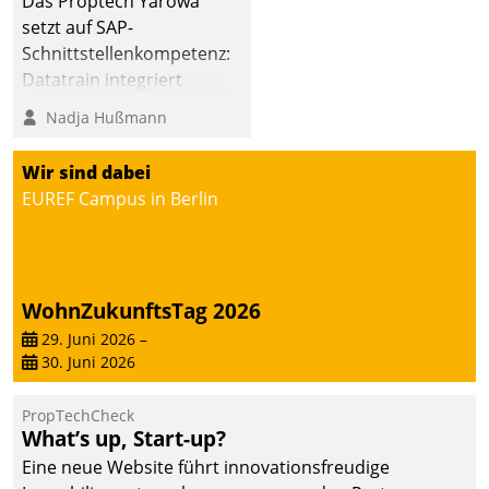
Das Proptech Yarowa
setzt auf SAP-
Schnittstellenkompetenz:
Datatrain integriert
Yarowas Portal zur
Nadja Hußmann
Vergabe und Verwaltung
von Aufträgen der
Wir sind dabei
operativen
EUREF Campus in Berlin
Instandhaltung in die
SAP-Systemlandschaft
deutscher
Wohnungsunternehmen
WohnZukunftsTag 2026
– und beschleunigt damit
29. Juni 2026
–
den Weg vom
30. Juni 2026
Mieteranliegen zum
Dienstleisterauftrag.
PropTechCheck
What’s up, Start-up?
Eine neue Website führt innovationsfreudige