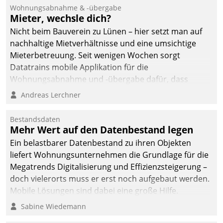
und Beschwerde-Management einen eigenen Kanal
Wohnungsabnahme & -übergabe
ein.
Mieter, wechsle dich?
Nicht beim Bauverein zu Lünen – hier setzt man auf
nachhaltige Mietverhältnisse und eine umsichtige
Mieterbetreuung. Seit wenigen Wochen sorgt
Datatrains mobile Applikation für die
Wohnungsabnahme und -übergabe dafür, dass
Mieter wohlgeordnet kommen und, so es sein muss,
Andreas Lerchner
gehen können.
Bestandsdaten
Mehr Wert auf den Datenbestand legen
Ein belastbarer Datenbestand zu ihren Objekten
liefert Wohnungsunternehmen die Grundlage für die
Megatrends Digitalisierung und Effizienzsteigerung –
doch vielerorts muss er erst noch aufgebaut werden.
Mobile Lösungen sind dabei eine große Hilfe.
Sabine Wiedemann