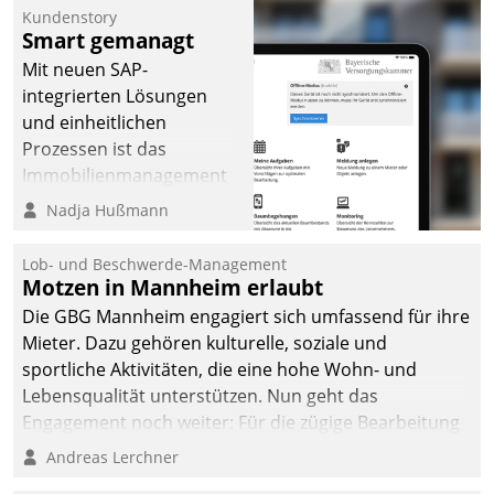
Kundenstory
Smart gemanagt
Mit neuen SAP-
integrierten Lösungen
und einheitlichen
Prozessen ist das
Immobilienmanagement
der Bayerischen
Nadja Hußmann
Versorgungskammer im
Ressort Kapitalanlage für
Lob- und Beschwerde-Management
künftige Aufgaben und
Motzen in Mannheim erlaubt
Herausforderungen
Die GBG Mannheim engagiert sich umfassend für ihre
gerüstet.
Mieter. Dazu gehören kulturelle, soziale und
sportliche Aktivitäten, die eine hohe Wohn- und
Lebensqualität unterstützen. Nun geht das
Engagement noch weiter: Für die zügige Bearbeitung
von Beschwerden – oder Lob – richtet das
Andreas Lerchner
Unternehmen mit Datatrains Applikation fürs Lob-