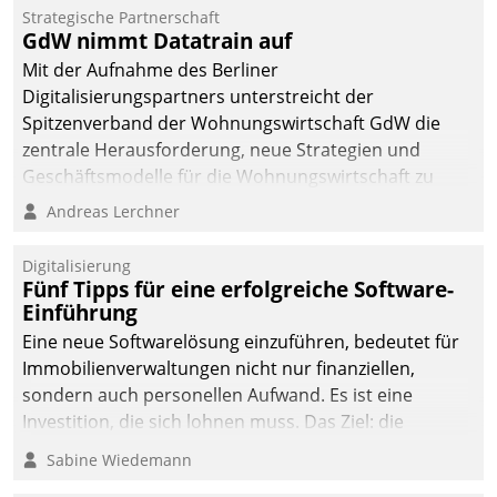
kommunale Wohnungsbauunternehmen daher
Strategische Partnerschaft
gemeinsam mit der Berliner Datatrain GmbH den
GdW nimmt Datatrain auf
Teilprozess der Objektsanierung digitalisiert.
Mit der Aufnahme des Berliner
Digitalisierungspartners unterstreicht der
Spitzenverband der Wohnungswirtschaft GdW die
zentrale Herausforderung, neue Strategien und
Geschäftsmodelle für die Wohnungswirtschaft zu
entwickeln.
Andreas Lerchner
Digitalisierung
Fünf Tipps für eine erfolgreiche Software-
Einführung
Eine neue Softwarelösung einzuführen, bedeutet für
Immobilienverwaltungen nicht nur finanziellen,
sondern auch personellen Aufwand. Es ist eine
Investition, die sich lohnen muss. Das Ziel: die
nachhaltige Optimierung der Geschäftsabläufe. Damit
Sabine Wiedemann
dieses Ziel erreicht wird, sollten einige Grundregeln