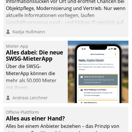
Informationslücken vor Ort und eröffnet Chancen bei
Objektpflege, Modernisierung und Vertrieb. Nur wenn
aktuelle Informationen vorliegen, laufen
Geschäftsprozesse rund – und blühen IT-gestützt auf.
Nadja Hußmann
Mieter-App
Alles dabei: Die neue
SWSG-MieterApp
Über die SWSG-
MieterApp können die
mehr als 50.000 Mieter
mit ihrem
Wohnungsunternehmen
Andreas Lerchner
kommunizieren, auf dem
Laufenden bleiben, Daten
Offene Plattform
einsehen und ändern
Alles aus einer Hand?
oder
Alles bei einem Anbieter beziehen – das Prinzip von
Schadensmeldungen