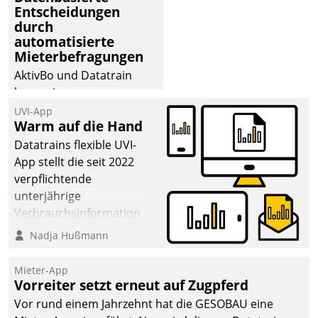
Entscheidungen
durch
automatisierte
Mieterbefragungen
AktivBo und Datatrain
kooperieren –
Immobilienunternehmen
UVI-App
Warm auf die Hand
profitieren: Die nahtlose
Integration der Lösungen
Datatrains flexible UVI-
von AktivBo und
App stellt die seit 2022
Datatrain ermöglicht
verpflichtende
automatisiert ausgelöste,
unterjährige
zielgerichtete
Verbrauchsinformation
Mieterbefragungen – eine
schnell, zuverlässig und
Nadja Hußmann
starke Grundlage für
leicht bekömmlich bereit:
intelligente,
Die monatlichen
Mieter-App
datengestützte
Mitteilungen zum
Vorreiter setzt erneut auf Zugpferd
Entscheidungen.
Heizungs- und
Vor rund einem Jahrzehnt hat die GESOBAU eine
Wasserverbrauch gehen