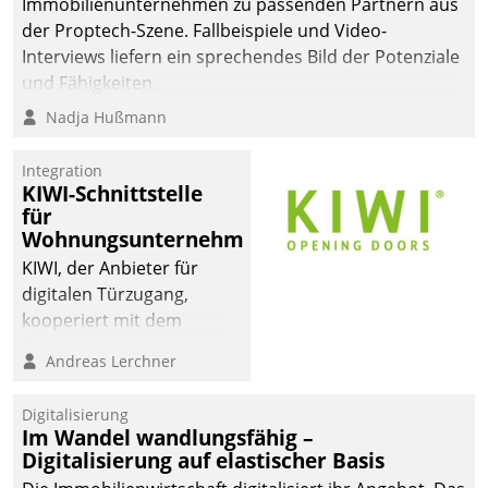
Immobilienunternehmen zu passenden Partnern aus
der Proptech-Szene. Fallbeispiele und Video-
Interviews liefern ein sprechendes Bild der Potenziale
und Fähigkeiten.
Nadja Hußmann
Integration
KIWI-Schnittstelle
für
Wohnungsunternehmen
KIWI, der Anbieter für
digitalen Türzugang,
kooperiert mit dem
Beratungs- und
Andreas Lerchner
Softwareentwicklungshaus
Datatrain.
Digitalisierung
Im Wandel wandlungsfähig –
Digitalisierung auf elastischer Basis