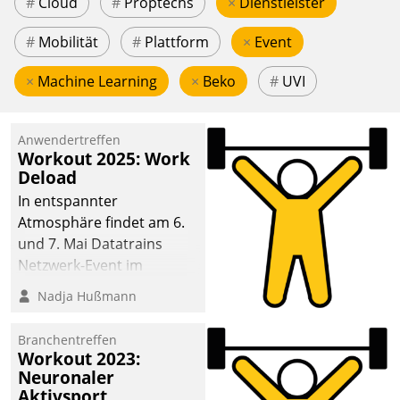
#
Cloud
#
Proptechs
×
Dienstleister
#
Mobilität
#
Plattform
×
Event
×
Machine Learning
×
Beko
#
UVI
Anwendertreffen
Workout 2025: Work
Deload
In entspannter
Atmosphäre findet am 6.
und 7. Mai Datatrains
Netzwerk-Event im
Kunden- und Partnerkreis
Nadja Hußmann
statt. Zentrale Frage: Wie
lassen sich
Branchentreffen
Mammutprojekte
Workout 2023:
meistern und Workloads
Neuronaler
Aktivsport
wuppen – bei zunehmend