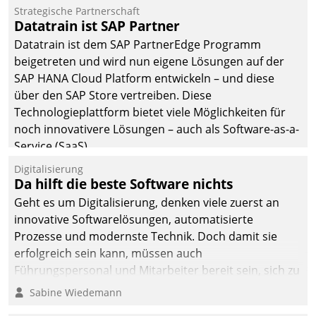
befolgt werden.
Strategische Partnerschaft
Datatrain ist SAP Partner
Datatrain ist dem SAP PartnerEdge Programm
beigetreten und wird nun eigene Lösungen auf der
SAP HANA Cloud Platform entwickeln – und diese
über den SAP Store vertreiben. Diese
Technologieplattform bietet viele Möglichkeiten für
noch innovativere Lösungen – auch als Software-as-a-
Service (SaaS).
Digitalisierung
Da hilft die beste Software nichts
Geht es um Digitalisierung, denken viele zuerst an
innovative Softwarelösungen, automatisierte
Prozesse und modernste Technik. Doch damit sie
erfolgreich sein kann, müssen auch
Führungspersonal und Mitarbeiter bereit sein, sich zu
verändern und anzupassen, sonst werden sie an ihr
Sabine Wiedemann
scheitern.