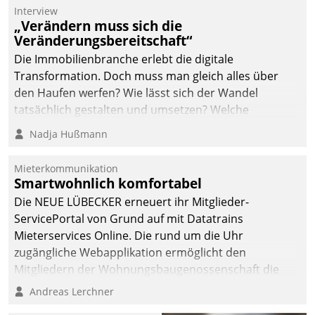
Interview
„Verändern muss sich die
Veränderungsbereitschaft“
Die Immobilienbranche erlebt die digitale
Transformation. Doch muss man gleich alles über
den Haufen werfen? Wie lässt sich der Wandel
tatsächlich gestalten und umsetzen? Welche
Argumente zählen wirklich?
Nadja Hußmann
Mieterkommunikation
Smartwohnlich komfortabel
Die NEUE LÜBECKER erneuert ihr Mitglieder-
ServicePortal von Grund auf mit Datatrains
Mieterservices Online. Die rund um die Uhr
zugängliche Webapplikation ermöglicht den
Mitgliedern der Wohnungs­bau­genossenschaft die
Kontaktaufnahme per Smartphone, Tablet oder PC.
Andreas Lerchner