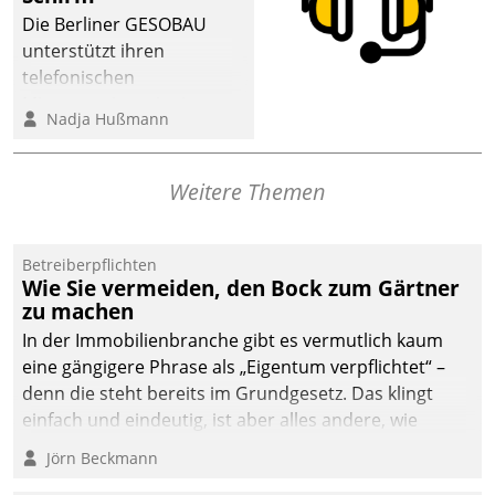
dafür ein Team
Die Berliner GESOBAU
bestehend aus
unterstützt ihren
Wohnungsunternehmen
telefonischen
und PropTech.
Mieterservice mit einem
Nadja Hußmann
digitalen Cockpit, das
situationsbezogen
passende Fragen und
Weitere Themen
Schlagworte auswirft.
Eine intuitive
Dialogführung ermöglicht
Betreiberpflichten
Wie Sie vermeiden, den Bock zum Gärtner
dem externen
zu machen
Serviceteam, Anrufe von
In der Immobilienbranche gibt es vermutlich kaum
Mietenden zügiger und
eine gängigere Phrase als „Eigentum verpflichtet“ –
effizienter zu bearbeiten.
denn die steht bereits im Grundgesetz. Das klingt
einfach und eindeutig, ist aber alles andere, wie
Branchenbeschäftigte wissen. Denn mit der
Jörn Beckmann
Verantwortung folgen Verpflichtungen.