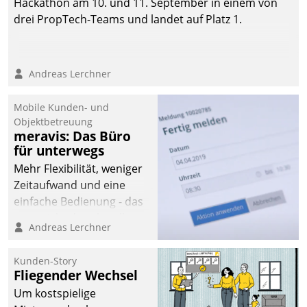
Hackathon am 10. und 11. September in einem von
drei PropTech-Teams und landet auf Platz 1.
Andreas Lerchner
Mobile Kunden- und
Objektbetreuung
meravis: Das Büro
für unterwegs
Mehr Flexibilität, weniger
Zeitaufwand und eine
einfache Bedienung - das
verspricht das aktuelle
Andreas Lerchner
Cockpit für mobile
Mitarbeiter von
Kunden-Story
Datatrain. Die meravis
Fliegender Wechsel
Wohnungsbau- und
Um kostspielige
Immobilien GmbH hat