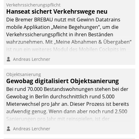
Verkehrssicherungspflicht
Hanseat sichert Verkehrswege neu
Die Bremer BREBAU nutzt mit Gewinn Datatrains
mobile Applikation „Meine Begehungen“, um die
Verkehrssicherungspflicht in ihren Beständen
wahrzunehmen. Mit „Meine Abnahmen & Übergaben“
ist nun ein weiteres Modul des Mobilen Cockpits im
Einsatz.
Andreas Lerchner
Objektsanierung
Gewobag digitalisiert Objektsanierung
Bei rund 70.000 Bestandswohnungen stehen bei der
Gewobag in Berlin durchschnittlich rund 5.000
Mieterwechsel pro Jahr an. Dieser Prozess ist bereits
aufwendig genug. Wenn dann aber noch rund 2.500
Sanierungen pro Jahr mit reinspielen, ist der
Betreuungs- und Organisationsaufwand immens. Im
Andreas Lerchner
Rahmen ihrer Digitalisierungsstrategie hat das