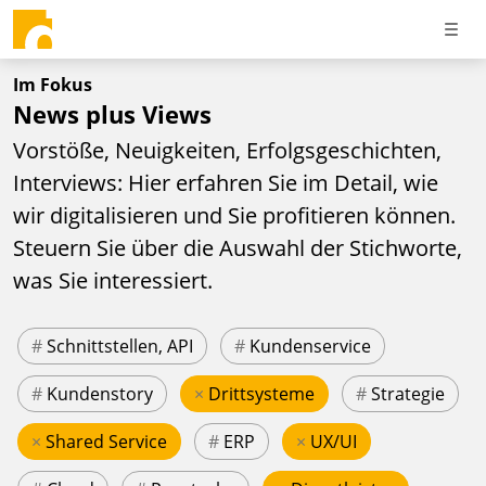
Im Fokus
News plus Views
Vorstöße, Neuigkeiten, Erfolgsgeschichten,
Interviews: Hier erfahren Sie im Detail, wie
wir digitalisieren und Sie profitieren können.
Steuern Sie über die Auswahl der Stichworte,
was Sie interessiert.
#
Schnittstellen, API
#
Kundenservice
#
Kundenstory
×
Drittsysteme
#
Strategie
×
Shared Service
#
ERP
×
UX/UI