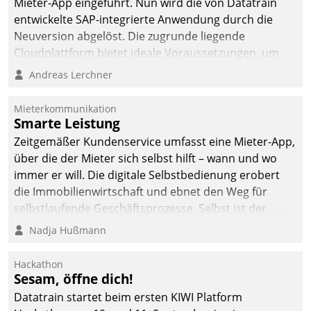
Mieter-App eingeführt. Nun wird die von Datatrain
automatisiert, vollständig
entwickelte SAP-integrierte Anwendung durch die
und auf Wunsch über
Neuversion abgelöst. Die zugrunde liegende
mehrere zuvor
Cloudplattform bietet ideale Voraussetzungen, um
festgelegte
die Funktionalität der App zu erweitern und weitere
Andreas Lerchner
Kommunikationswege bei
innovative Apps, auch von Drittanbietern, in SAP zu
den Empfängern ein.
integrieren.
Mieterkommunikation
Smarte Leistung
Zeitgemäßer Kundenservice umfasst eine Mieter-App,
über die der Mieter sich selbst hilft – wann und wo
immer er will. Die digitale Selbstbedienung erobert
die Immobilienwirtschaft und ebnet den Weg für
selbstlaufende Geschäftsprozesse. Selbst ist der
Kunde und smart der Serviceanbieter.
Nadja Hußmann
Hackathon
Sesam, öffne dich!
Datatrain startet beim ersten KIWI Platform