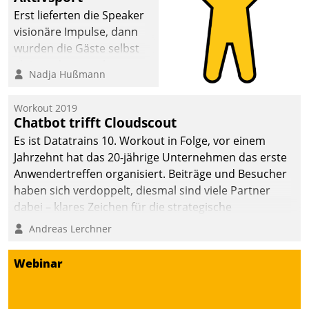
anspruchsvollen
Erst lieferten die Speaker
Aufgaben und
visionäre Impulse, dann
abnehmendem
wurden die Gäste selbst
Nachwuchs?
aktiv und sammelten
Nadja Hußmann
methodisch
Vernetzungsideen fürs
Workout 2019
Quartier. Dazwischen
Chatbot trifft Cloudscout
zeigte Datatrain, was es
Es ist Datatrains 10. Workout in Folge, vor einem
Neues zu bieten hat.
Jahrzehnt hat das 20-jährige Unternehmen das erste
Anwendertreffen organisiert. Beiträge und Besucher
haben sich verdoppelt, diesmal sind viele Partner
dabei – klares Zeichen für die strategische
Fokussierung auf den Kunden.
Andreas Lerchner
Webinar