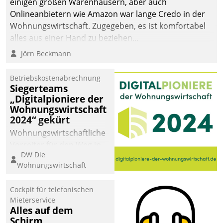
einigen großen Warenhäusern, aber auch
abgeben – rund um die
Onlineanbietern wie Amazon war lange Credo in der
Uhr.
Wohnungswirtschaft. Zugegeben, es ist komfortabel
alles aus einer Hand zu beziehen...
Jörn Beckmann
Betriebskostenabrechnung
Siegerteams
„Digitalpioniere der
Wohnungswirtschaft
2024“ gekürt
Wohnungswirtschaftliche
Vorreiter für den Weg in
DW Die
eine digitale Zukunft zu
Wohnungswirtschaft
finden, ist das Ziel des
Awards „Digitalpioniere
Cockpit für telefonischen
der
Mieterservice
Wohnungswirtschaft“.
Alles auf dem
Bewerben können sich
Schirm