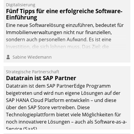
Digitalisierung
Fünf Tipps für eine erfolgreiche Software-
Einführung
Eine neue Softwarelösung einzuführen, bedeutet für
Immobilienverwaltungen nicht nur finanziellen,
sondern auch personellen Aufwand. Es ist eine
Investition, die sich lohnen muss. Das Ziel: die
nachhaltige Optimierung der Geschäftsabläufe. Damit
Sabine Wiedemann
dieses Ziel erreicht wird, sollten einige Grundregeln
befolgt werden.
Strategische Partnerschaft
Datatrain ist SAP Partner
Datatrain ist dem SAP PartnerEdge Programm
beigetreten und wird nun eigene Lösungen auf der
SAP HANA Cloud Platform entwickeln – und diese
über den SAP Store vertreiben. Diese
Technologieplattform bietet viele Möglichkeiten für
noch innovativere Lösungen – auch als Software-as-a-
Service (SaaS).