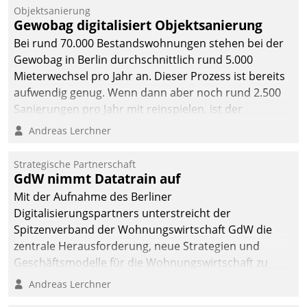
Objektsanierung
Gewobag digitalisiert Objektsanierung
Bei rund 70.000 Bestandswohnungen stehen bei der
Gewobag in Berlin durchschnittlich rund 5.000
Mieterwechsel pro Jahr an. Dieser Prozess ist bereits
aufwendig genug. Wenn dann aber noch rund 2.500
Sanierungen pro Jahr mit reinspielen, ist der
Betreuungs- und Organisationsaufwand immens. Im
Andreas Lerchner
Rahmen ihrer Digitalisierungsstrategie hat das
kommunale Wohnungsbauunternehmen daher
Strategische Partnerschaft
gemeinsam mit der Berliner Datatrain GmbH den
GdW nimmt Datatrain auf
Teilprozess der Objektsanierung digitalisiert.
Mit der Aufnahme des Berliner
Digitalisierungspartners unterstreicht der
Spitzenverband der Wohnungswirtschaft GdW die
zentrale Herausforderung, neue Strategien und
Geschäftsmodelle für die Wohnungswirtschaft zu
entwickeln.
Andreas Lerchner