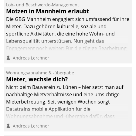
Ressort Kapitalanlage für
Lob- und Beschwerde-Management
künftige Aufgaben und
Motzen in Mannheim erlaubt
Herausforderungen
Die GBG Mannheim engagiert sich umfassend für ihre
gerüstet.
Mieter. Dazu gehören kulturelle, soziale und
sportliche Aktivitäten, die eine hohe Wohn- und
Lebensqualität unterstützen. Nun geht das
Engagement noch weiter: Für die zügige Bearbeitung
von Beschwerden – oder Lob – richtet das
Andreas Lerchner
Unternehmen mit Datatrains Applikation fürs Lob-
und Beschwerde-Management einen eigenen Kanal
Wohnungsabnahme & -übergabe
ein.
Mieter, wechsle dich?
Nicht beim Bauverein zu Lünen – hier setzt man auf
nachhaltige Mietverhältnisse und eine umsichtige
Mieterbetreuung. Seit wenigen Wochen sorgt
Datatrains mobile Applikation für die
Wohnungsabnahme und -übergabe dafür, dass
Mieter wohlgeordnet kommen und, so es sein muss,
Andreas Lerchner
gehen können.