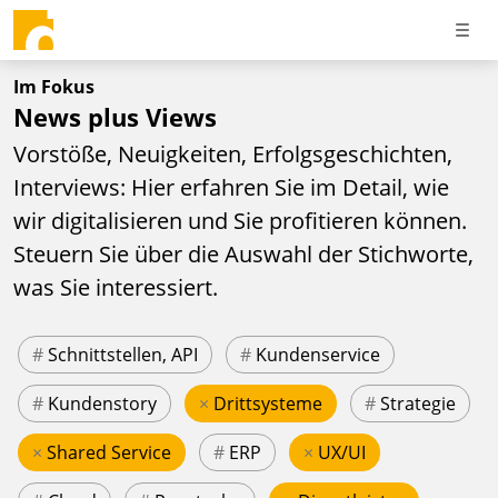
Im Fokus
News plus Views
Vorstöße, Neuigkeiten, Erfolgsgeschichten,
Interviews: Hier erfahren Sie im Detail, wie
wir digitalisieren und Sie profitieren können.
Steuern Sie über die Auswahl der Stichworte,
was Sie interessiert.
#
Schnittstellen, API
#
Kundenservice
#
Kundenstory
×
Drittsysteme
#
Strategie
×
Shared Service
#
ERP
×
UX/UI