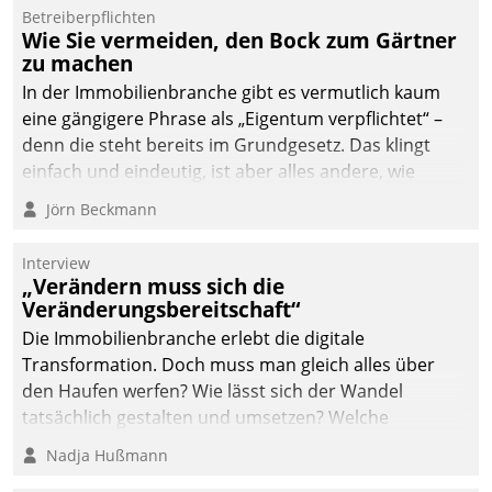
Dialogführung ermöglicht
Betreiberpflichten
Wie Sie vermeiden, den Bock zum Gärtner
dem externen
zu machen
Serviceteam, Anrufe von
In der Immobilienbranche gibt es vermutlich kaum
Mietenden zügiger und
eine gängigere Phrase als „Eigentum verpflichtet“ –
effizienter zu bearbeiten.
denn die steht bereits im Grundgesetz. Das klingt
einfach und eindeutig, ist aber alles andere, wie
Branchenbeschäftigte wissen. Denn mit der
Jörn Beckmann
Verantwortung folgen Verpflichtungen.
Interview
„Verändern muss sich die
Veränderungsbereitschaft“
Die Immobilienbranche erlebt die digitale
Transformation. Doch muss man gleich alles über
den Haufen werfen? Wie lässt sich der Wandel
tatsächlich gestalten und umsetzen? Welche
Argumente zählen wirklich?
Nadja Hußmann