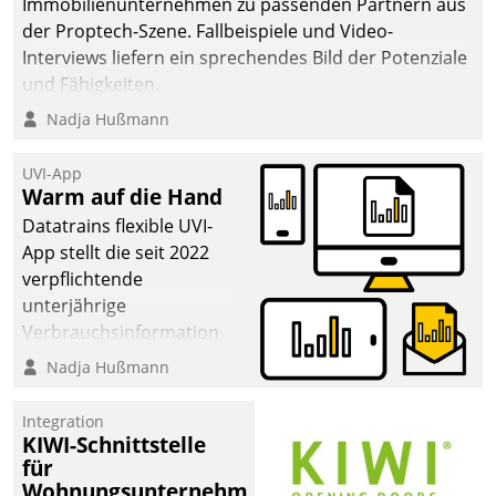
Immobilienunternehmen zu passenden Partnern aus
der Proptech-Szene. Fallbeispiele und Video-
Interviews liefern ein sprechendes Bild der Potenziale
und Fähigkeiten.
Nadja Hußmann
UVI-App
Warm auf die Hand
Datatrains flexible UVI-
App stellt die seit 2022
verpflichtende
unterjährige
Verbrauchsinformation
schnell, zuverlässig und
Nadja Hußmann
leicht bekömmlich bereit:
Die monatlichen
Integration
Mitteilungen zum
KIWI-Schnittstelle
für
Heizungs- und
Wohnungsunternehmen
Wasserverbrauch gehen