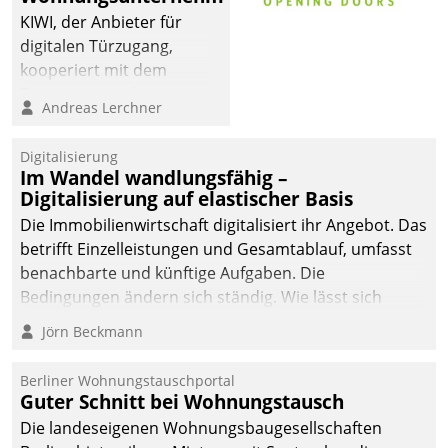
automatisiert, vollständig
KIWI, der Anbieter für
und auf Wunsch über
digitalen Türzugang,
mehrere zuvor
kooperiert mit dem
festgelegte
Beratungs- und
Andreas Lerchner
Kommunikationswege bei
Softwareentwicklungshaus
den Empfängern ein.
Datatrain.
Digitalisierung
Im Wandel wandlungsfähig –
Digitalisierung auf elastischer Basis
Die Immobilienwirtschaft digitalisiert ihr Angebot. Das
betrifft Einzelleistungen und Gesamtablauf, umfasst
benachbarte und künftige Aufgaben. Die
Bedingungen ändern sich ständig. Wie lässt sich
technisch die Kontrolle wahren und zugleich Freiraum
Jörn Beckmann
fürs Wachsen öffnen?
Berliner Wohnungstauschportal
Guter Schnitt bei Wohnungstausch
Die landeseigenen Wohnungsbaugesellschaften