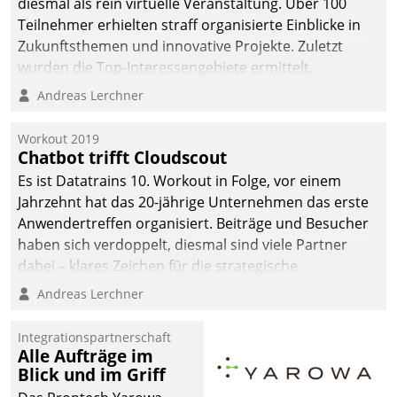
diesmal als rein virtuelle Veranstaltung. Über 100
Teilnehmer erhielten straff organisierte Einblicke in
Zukunftsthemen und innovative Projekte. Zuletzt
wurden die Top-Interessengebiete ermittelt.
Andreas Lerchner
Workout 2019
Chatbot trifft Cloudscout
Es ist Datatrains 10. Workout in Folge, vor einem
Jahrzehnt hat das 20-jährige Unternehmen das erste
Anwendertreffen organisiert. Beiträge und Besucher
haben sich verdoppelt, diesmal sind viele Partner
dabei – klares Zeichen für die strategische
Fokussierung auf den Kunden.
Andreas Lerchner
Integrationspartnerschaft
Alle Aufträge im
Blick und im Griff