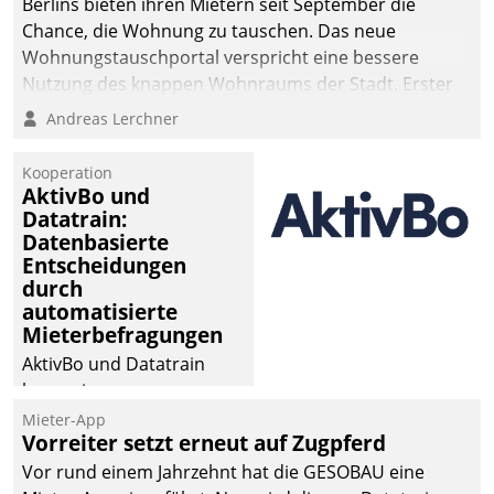
Berlins bieten ihren Mietern seit September die
Chance, die Wohnung zu tauschen. Das neue
Wohnungstauschportal verspricht eine bessere
Nutzung des knappen Wohnraums der Stadt. Erster
Anwendungsfall für Datatrains Lösung API-Hub mit
Andreas Lerchner
Schnittstellen zu den ERP-Systemen der
Unternehmen.
Kooperation
AktivBo und
Datatrain:
Datenbasierte
Entscheidungen
durch
automatisierte
Mieterbefragungen
AktivBo und Datatrain
kooperieren –
Immobilienunternehmen
Mieter-App
Vorreiter setzt erneut auf Zugpferd
profitieren: Die nahtlose
Integration der Lösungen
Vor rund einem Jahrzehnt hat die GESOBAU eine