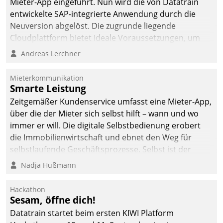
von AktivBo und
Mieter-App eingeführt. Nun wird die von Datatrain
Datatrain ermöglicht
entwickelte SAP-integrierte Anwendung durch die
automatisiert ausgelöste,
Neuversion abgelöst. Die zugrunde liegende
zielgerichtete
Cloudplattform bietet ideale Voraussetzungen, um
Mieterbefragungen – eine
die Funktionalität der App zu erweitern und weitere
Andreas Lerchner
starke Grundlage für
innovative Apps, auch von Drittanbietern, in SAP zu
intelligente,
integrieren.
Mieterkommunikation
datengestützte
Smarte Leistung
Entscheidungen.
Zeitgemäßer Kundenservice umfasst eine Mieter-App,
über die der Mieter sich selbst hilft – wann und wo
immer er will. Die digitale Selbstbedienung erobert
die Immobilienwirtschaft und ebnet den Weg für
selbstlaufende Geschäftsprozesse. Selbst ist der
Kunde und smart der Serviceanbieter.
Nadja Hußmann
Hackathon
Sesam, öffne dich!
Datatrain startet beim ersten KIWI Platform