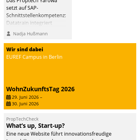
Das Proptech Yarowa
setzt auf SAP-
Schnittstellenkompetenz:
Datatrain integriert
Yarowas Portal zur
Nadja Hußmann
Vergabe und Verwaltung
von Aufträgen der
Wir sind dabei
operativen
EUREF Campus in Berlin
Instandhaltung in die
SAP-Systemlandschaft
deutscher
Wohnungsunternehmen
WohnZukunftsTag 2026
– und beschleunigt damit
29. Juni 2026
–
den Weg vom
30. Juni 2026
Mieteranliegen zum
Dienstleisterauftrag.
PropTechCheck
What’s up, Start-up?
Eine neue Website führt innovationsfreudige