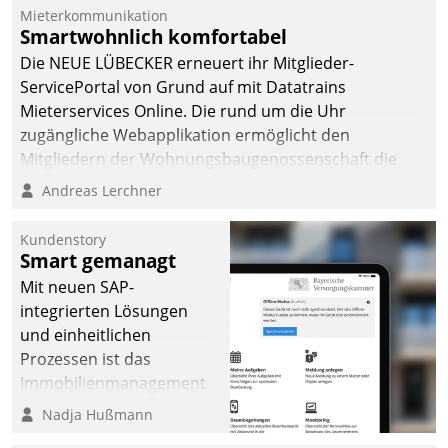
Mieterkommunikation
Smartwohnlich komfortabel
Die NEUE LÜBECKER erneuert ihr Mitglieder-
ServicePortal von Grund auf mit Datatrains
Mieterservices Online. Die rund um die Uhr
zugängliche Webapplikation ermöglicht den
Mitgliedern der Wohnungs­bau­genossenschaft die
Kontaktaufnahme per Smartphone, Tablet oder PC.
Andreas Lerchner
Kundenstory
Smart gemanagt
Mit neuen SAP-
integrierten Lösungen
und einheitlichen
Prozessen ist das
Immobilienmanagement
der Bayerischen
Nadja Hußmann
Versorgungskammer im