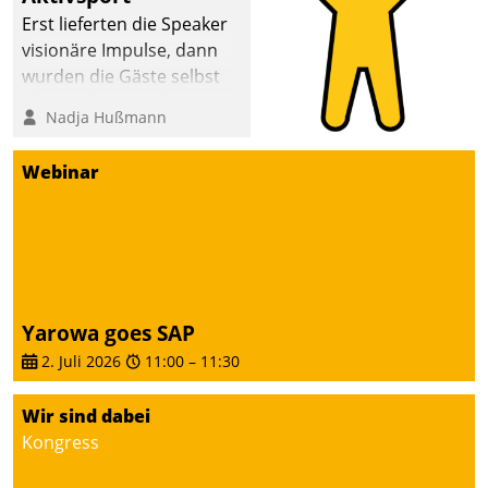
anspruchsvollen
Erst lieferten die Speaker
Aufgaben und
visionäre Impulse, dann
abnehmendem
wurden die Gäste selbst
Nachwuchs?
aktiv und sammelten
Nadja Hußmann
methodisch
Vernetzungsideen fürs
Webinar
Quartier. Dazwischen
zeigte Datatrain, was es
Neues zu bieten hat.
Yarowa goes SAP
2. Juli 2026
11:00
–
11:30
Wir sind dabei
Kongress