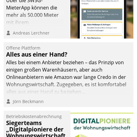
Über die SWSG-
MieterApp können die
mehr als 50.000 Mieter
mit ihrem
Wohnungsunternehmen
Andreas Lerchner
kommunizieren, auf dem
Laufenden bleiben, Daten
Offene Plattform
einsehen und ändern
Alles aus einer Hand?
oder
Alles bei einem Anbieter beziehen – das Prinzip von
Schadensmeldungen
einigen großen Warenhäusern, aber auch
abgeben – rund um die
Onlineanbietern wie Amazon war lange Credo in der
Uhr.
Wohnungswirtschaft. Zugegeben, es ist komfortabel
alles aus einer Hand zu beziehen...
Jörn Beckmann
Betriebskostenabrechnung
Siegerteams
„Digitalpioniere der
Wohnungswirtschaft