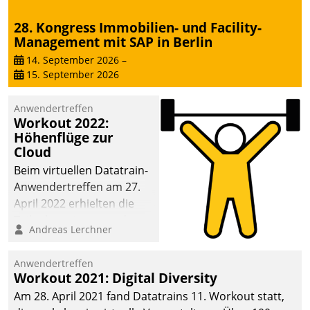
28. Kongress Immobilien- und Facility-
Management mit SAP in Berlin
14. September 2026
–
15. September 2026
Anwendertreffen
Workout 2022:
Höhenflüge zur
Cloud
Beim virtuellen Datatrain-
Anwendertreffen am 27.
April 2022 erhielten die
Teilnehmerinnen und
Andreas Lerchner
Teilnehmer kurzweilige
Einblicke in innovative
Anwendertreffen
Cloud-Strategien und -
Workout 2021: Digital Diversity
Lösungen mit hohem
Am 28. April 2021 fand Datatrains 11. Workout statt,
Zukunftspotenzial.