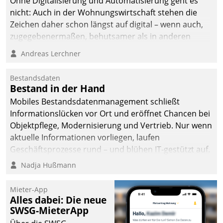
Ohne Digitalisierung und Automatisierung geht es
die Bereitschaft, sich zu überprüfen, zu hinterfragen
nicht: Auch in der Wohnungswirtschaft stehen die
und zu verändern.
Zeichen daher schon längst auf digital – wenn auch,
zugegebenermaßen, behutsamer als in anderen
Branchen.
Andreas Lerchner
Bestandsdaten
Bestand in der Hand
Mobiles Bestandsdatenmanagement schließt
Informationslücken vor Ort und eröffnet Chancen bei
Objektpflege, Modernisierung und Vertrieb. Nur wenn
aktuelle Informationen vorliegen, laufen
Geschäftsprozesse rund – und blühen IT-gestützt auf.
Nadja Hußmann
Mieter-App
Alles dabei: Die neue
SWSG-MieterApp