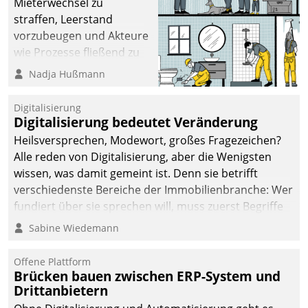
Mieterwechsel zu
sich dabei für den Betrieb
straffen, Leerstand
der Lösung über die SAP
vorzubeugen und Akteure
Cloud Platform
wie Prozesse fließend zu
entschieden - als erstes
vernetzen, nutzt die
Nadja Hußmann
Unternehmen am
Berliner Gewobag seit
Wohnungsmarkt.
Jahresbeginn eine
Digitalisierung
Überblick, Einsicht und
Digitalisierung bedeutet Veränderung
Eingriff bietende Lösung.
Heilsversprechen, Modewort, großes Fragezeichen?
Zur Entwicklung setzte
Alle reden von Digitalisierung, aber die Wenigsten
man auf
wissen, was damit gemeint ist. Denn sie betrifft
Cloudtechnologie,
verschiedenste Bereiche der Immobilienbranche: Wer
bewährte und Startup-
fundiert über sie sprechen will, muss zuerst Begriffe
Partner sowie erstmals
klären. Ein Aspekt ist die betriebliche Optimierung:
Sabine Wiedemann
agile Projektmethoden.
Moderne Softwarelösungen ermöglichen große
Einsparungen durch optimierte und automatisierte
Offene Plattform
Prozesse. Doch man darf nicht zu viel erwarten: Allein
Brücken bauen zwischen ERP-System und
Drittanbietern
mit der Einführung einer neuen Software ist es nicht
getan. Die Digitalisierung erfordert von Unternehmen