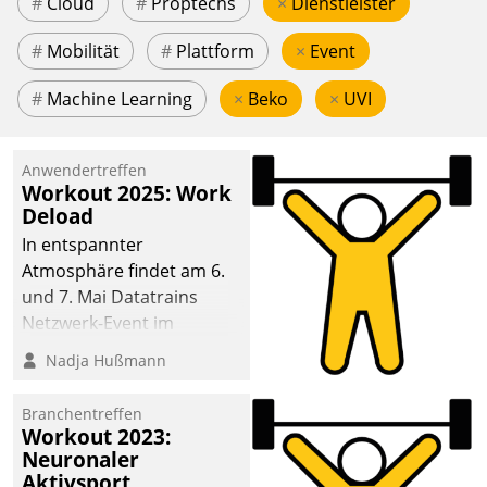
#
Cloud
#
Proptechs
×
Dienstleister
#
Mobilität
#
Plattform
×
Event
#
Machine Learning
×
Beko
×
UVI
Anwendertreffen
Workout 2025: Work
Deload
In entspannter
Atmosphäre findet am 6.
und 7. Mai Datatrains
Netzwerk-Event im
Kunden- und Partnerkreis
Nadja Hußmann
statt. Zentrale Frage: Wie
lassen sich
Branchentreffen
Mammutprojekte
Workout 2023:
meistern und Workloads
Neuronaler
Aktivsport
wuppen – bei zunehmend