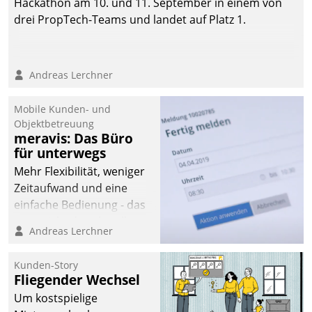
Hackathon am 10. und 11. September in einem von
drei PropTech-Teams und landet auf Platz 1.
Andreas Lerchner
Mobile Kunden- und
Objektbetreuung
meravis: Das Büro
für unterwegs
Mehr Flexibilität, weniger
Zeitaufwand und eine
einfache Bedienung - das
verspricht das aktuelle
Andreas Lerchner
Cockpit für mobile
Mitarbeiter von
Kunden-Story
Datatrain. Die meravis
Fliegender Wechsel
Wohnungsbau- und
Um kostspielige
Immobilien GmbH hat