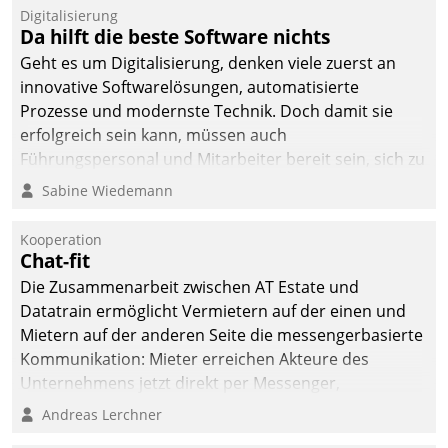
Digitalisierung
Da hilft die beste Software nichts
Geht es um Digitalisierung, denken viele zuerst an
innovative Softwarelösungen, automatisierte
Prozesse und modernste Technik. Doch damit sie
erfolgreich sein kann, müssen auch
Führungspersonal und Mitarbeiter bereit sein, sich zu
verändern und anzupassen, sonst werden sie an ihr
Sabine Wiedemann
scheitern.
Kooperation
Chat-fit
Die Zusammenarbeit zwischen AT Estate und
Datatrain ermöglicht Vermietern auf der einen und
Mietern auf der anderen Seite die messengerbasierte
Kommunikation: Mieter erreichen Akteure des
Unternehmens jetzt direkt per Messenger,
Mitarbeiter oder Dienstleister empfangen oder
Andreas Lerchner
versenden die Nachrichten via Cockpit.