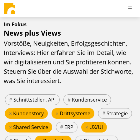
Im Fokus
News plus Views
Vorstöße, Neuigkeiten, Erfolgsgeschichten,
Interviews: Hier erfahren Sie im Detail, wie
wir digitalisieren und Sie profitieren können.
Steuern Sie über die Auswahl der Stichworte,
was Sie interessiert.
#
Schnittstellen, API
#
Kundenservice
×
Kundenstory
×
Drittsysteme
#
Strategie
×
Shared Service
#
ERP
×
UX/UI