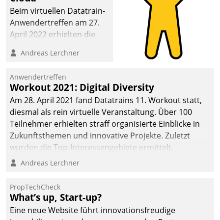
Beim virtuellen Datatrain-
Anwendertreffen am 27.
April 2022 erhielten die
Teilnehmerinnen und
Andreas Lerchner
Teilnehmer kurzweilige
Einblicke in innovative
Anwendertreffen
Cloud-Strategien und -
Workout 2021: Digital Diversity
Lösungen mit hohem
Am 28. April 2021 fand Datatrains 11. Workout statt,
Zukunftspotenzial.
diesmal als rein virtuelle Veranstaltung. Über 100
Teilnehmer erhielten straff organisierte Einblicke in
Zukunftsthemen und innovative Projekte. Zuletzt
wurden die Top-Interessengebiete ermittelt.
Andreas Lerchner
PropTechCheck
What’s up, Start-up?
Eine neue Website führt innovationsfreudige