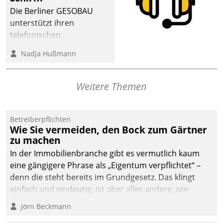
Die Berliner GESOBAU
unterstützt ihren
telefonischen
Mieterservice mit einem
Nadja Hußmann
digitalen Cockpit, das
situationsbezogen
passende Fragen und
Weitere Themen
Schlagworte auswirft.
Eine intuitive
Dialogführung ermöglicht
Betreiberpflichten
Wie Sie vermeiden, den Bock zum Gärtner
dem externen
zu machen
Serviceteam, Anrufe von
In der Immobilienbranche gibt es vermutlich kaum
Mietenden zügiger und
eine gängigere Phrase als „Eigentum verpflichtet“ –
effizienter zu bearbeiten.
denn die steht bereits im Grundgesetz. Das klingt
einfach und eindeutig, ist aber alles andere, wie
Branchenbeschäftigte wissen. Denn mit der
Jörn Beckmann
Verantwortung folgen Verpflichtungen.