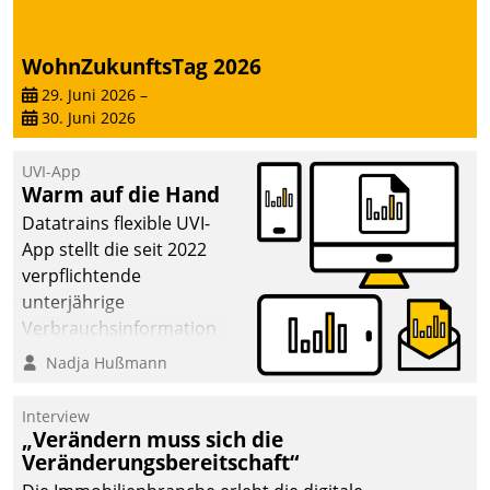
von AktivBo und
Datatrain ermöglicht
automatisiert ausgelöste,
WohnZukunftsTag 2026
zielgerichtete
29. Juni 2026
–
Mieterbefragungen – eine
30. Juni 2026
starke Grundlage für
intelligente,
UVI-App
datengestützte
Warm auf die Hand
Entscheidungen.
Datatrains flexible UVI-
App stellt die seit 2022
verpflichtende
unterjährige
Verbrauchsinformation
schnell, zuverlässig und
Nadja Hußmann
leicht bekömmlich bereit:
Die monatlichen
Interview
Mitteilungen zum
„Verändern muss sich die
Veränderungsbereitschaft“
Heizungs- und
Wasserverbrauch gehen