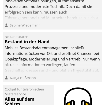
innovative Softwarelösungen, automatisierte
man auf
Prozesse und modernste Technik. Doch damit sie
Cloudtechnologie,
erfolgreich sein kann, müssen auch
bewährte und Startup-
Führungspersonal und Mitarbeiter bereit sein, sich zu
Partner sowie erstmals
verändern und anzupassen, sonst werden sie an ihr
Sabine Wiedemann
agile Projektmethoden.
scheitern.
Bestandsdaten
Bestand in der Hand
Mobiles Bestandsdatenmanagement schließt
Informationslücken vor Ort und eröffnet Chancen bei
Objektpflege, Modernisierung und Vertrieb. Nur wenn
aktuelle Informationen vorliegen, laufen
Geschäftsprozesse rund – und blühen IT-gestützt auf.
Nadja Hußmann
Cockpit für telefonischen
Mieterservice
Alles auf dem
Schirm