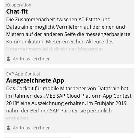
Kooperation
Chat-fit
Die Zusammenarbeit zwischen AT Estate und
Datatrain ermöglicht Vermietern auf der einen und
Mietern auf der anderen Seite die messengerbasierte
Kommunikation: Mieter erreichen Akteure des
Unternehmens jetzt direkt per Messenger,
Mitarbeiter oder Dienstleister empfangen oder
Andreas Lerchner
versenden die Nachrichten via Cockpit.
SAP App Contest
Ausgezeichnete App
Das Cockpit für mobile Mitarbeiter von Datatrain hat
im Rahmen des „MEE SAP Cloud Platform App Contest
2018“ eine Auszeichnung erhalten. Im Frühjahr 2019
nahm der Berliner SAP-Partner sie persönlich
entgegen.
Andreas Lerchner