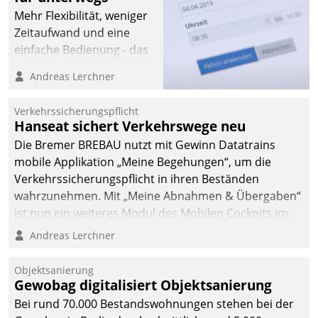
Mehr Flexibilität, weniger
Zeitaufwand und eine
einfache Bedienung - das
verspricht das aktuelle
Andreas Lerchner
Cockpit für mobile
Mitarbeiter von
Verkehrssicherungspflicht
Datatrain. Die meravis
Hanseat sichert Verkehrswege neu
Wohnungsbau- und
Die Bremer BREBAU nutzt mit Gewinn Datatrains
Immobilien GmbH hat
mobile Applikation „Meine Begehungen“, um die
sich dabei für den Betrieb
Verkehrssicherungspflicht in ihren Beständen
der Lösung über die SAP
wahrzunehmen. Mit „Meine Abnahmen & Übergaben“
Cloud Platform
ist nun ein weiteres Modul des Mobilen Cockpits im
entschieden - als erstes
Einsatz.
Andreas Lerchner
Unternehmen am
Wohnungsmarkt.
Objektsanierung
Gewobag digitalisiert Objektsanierung
Bei rund 70.000 Bestandswohnungen stehen bei der