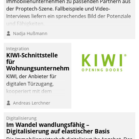
Immobilienunternehmen zu passenden Partnern aus
der Proptech-Szene. Fallbeispiele und Video-
Interviews liefern ein sprechendes Bild der Potenziale
und Fähigkeiten.
Nadja Hußmann
Integration
KIWI-Schnittstelle
für
Wohnungsunternehmen
KIWI, der Anbieter für
digitalen Türzugang,
kooperiert mit dem
Beratungs- und
Andreas Lerchner
Softwareentwicklungshaus
Datatrain.
Digitalisierung
Im Wandel wandlungsfähig –
Digitalisierung auf elastischer Basis