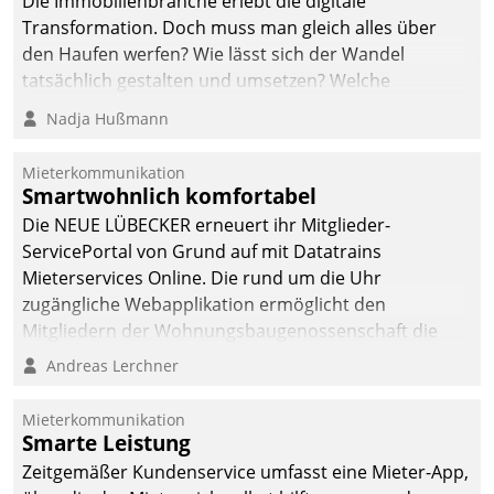
Die Immobilienbranche erlebt die digitale
automatisiert, vollständig
Transformation. Doch muss man gleich alles über
und auf Wunsch über
den Haufen werfen? Wie lässt sich der Wandel
mehrere zuvor
tatsächlich gestalten und umsetzen? Welche
festgelegte
Argumente zählen wirklich?
Nadja Hußmann
Kommunikationswege bei
den Empfängern ein.
Mieterkommunikation
Smartwohnlich komfortabel
Die NEUE LÜBECKER erneuert ihr Mitglieder-
ServicePortal von Grund auf mit Datatrains
Mieterservices Online. Die rund um die Uhr
zugängliche Webapplikation ermöglicht den
Mitgliedern der Wohnungs­bau­genossenschaft die
Kontaktaufnahme per Smartphone, Tablet oder PC.
Andreas Lerchner
Mieterkommunikation
Smarte Leistung
Zeitgemäßer Kundenservice umfasst eine Mieter-App,