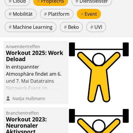
#
Cloud
×
Proptechs
#
Dienstleister
#
Mobilität
#
Plattform
×
Event
#
Machine Learning
#
Beko
#
UVI
Anwendertreffen
Workout 2025: Work
Deload
In entspannter
Atmosphäre findet am 6.
und 7. Mai Datatrains
Netzwerk-Event im
Kunden- und Partnerkreis
Nadja Hußmann
statt. Zentrale Frage: Wie
lassen sich
Branchentreffen
Mammutprojekte
Workout 2023:
meistern und Workloads
Neuronaler
Aktivsport
wuppen – bei zunehmend