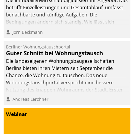
Die Immobilienwirtschaft digitalisiert ihr Angebot. Das
betrifft Einzelleistungen und Gesamtablauf, umfasst
benachbarte und künftige Aufgaben. Die
Bedingungen ändern sich ständig. Wie lässt sich
technisch die Kontrolle wahren und zugleich Freiraum
Jörn Beckmann
fürs Wachsen öffnen?
Berliner Wohnungstauschportal
Guter Schnitt bei Wohnungstausch
Die landeseigenen Wohnungsbaugesellschaften
Berlins bieten ihren Mietern seit September die
Chance, die Wohnung zu tauschen. Das neue
Wohnungstauschportal verspricht eine bessere
Nutzung des knappen Wohnraums der Stadt. Erster
Anwendungsfall für Datatrains Lösung API-Hub mit
Andreas Lerchner
Schnittstellen zu den ERP-Systemen der
Unternehmen.
Webinar