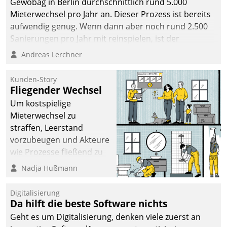
Gewobag in Berlin durchschnittlich rund 5.000
Mieterwechsel pro Jahr an. Dieser Prozess ist bereits
aufwendig genug. Wenn dann aber noch rund 2.500
Sanierungen pro Jahr mit reinspielen, ist der
Betreuungs- und Organisationsaufwand immens. Im
Andreas Lerchner
Rahmen ihrer Digitalisierungsstrategie hat das
kommunale Wohnungsbauunternehmen daher
Kunden-Story
gemeinsam mit der Berliner Datatrain GmbH den
Fliegender Wechsel
Teilprozess der Objektsanierung digitalisiert.
Um kostspielige
Mieterwechsel zu
straffen, Leerstand
vorzubeugen und Akteure
wie Prozesse fließend zu
vernetzen, nutzt die
Nadja Hußmann
Berliner Gewobag seit
Jahresbeginn eine
Digitalisierung
Überblick, Einsicht und
Da hilft die beste Software nichts
Eingriff bietende Lösung.
Geht es um Digitalisierung, denken viele zuerst an
Zur Entwicklung setzte