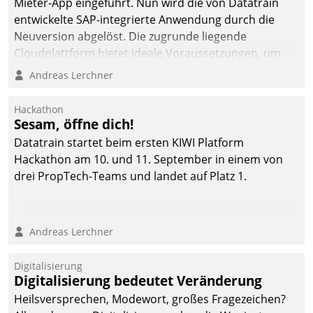
Mieter-App eingeführt. Nun wird die von Datatrain
entwickelte SAP-integrierte Anwendung durch die
Neuversion abgelöst. Die zugrunde liegende
Cloudplattform bietet ideale Voraussetzungen, um
die Funktionalität der App zu erweitern und weitere
Andreas Lerchner
innovative Apps, auch von Drittanbietern, in SAP zu
integrieren.
Hackathon
Sesam, öffne dich!
Datatrain startet beim ersten KIWI Platform
Hackathon am 10. und 11. September in einem von
drei PropTech-Teams und landet auf Platz 1.
Andreas Lerchner
Digitalisierung
Digitalisierung bedeutet Veränderung
Heilsversprechen, Modewort, großes Fragezeichen?