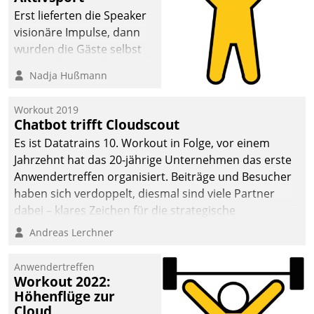
anspruchsvollen
Erst lieferten die Speaker
Aufgaben und
visionäre Impulse, dann
abnehmendem
wurden die Gäste selbst
Nachwuchs?
aktiv und sammelten
Nadja Hußmann
methodisch
Vernetzungsideen fürs
Workout 2019
Quartier. Dazwischen
Chatbot trifft Cloudscout
zeigte Datatrain, was es
Es ist Datatrains 10. Workout in Folge, vor einem
Neues zu bieten hat.
Jahrzehnt hat das 20-jährige Unternehmen das erste
Anwendertreffen organisiert. Beiträge und Besucher
haben sich verdoppelt, diesmal sind viele Partner
dabei – klares Zeichen für die strategische
Fokussierung auf den Kunden.
Andreas Lerchner
Anwendertreffen
Workout 2022:
Höhenflüge zur
Cloud