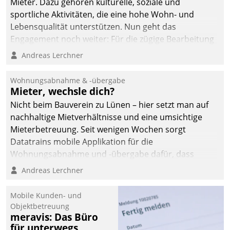
Mieter. Dazu gehören kulturelle, soziale und
sportliche Aktivitäten, die eine hohe Wohn- und
Lebensqualität unterstützen. Nun geht das
Engagement noch weiter: Für die zügige Bearbeitung
von Beschwerden – oder Lob – richtet das
Andreas Lerchner
Unternehmen mit Datatrains Applikation fürs Lob-
und Beschwerde-Management einen eigenen Kanal
Wohnungsabnahme & -übergabe
ein.
Mieter, wechsle dich?
Nicht beim Bauverein zu Lünen – hier setzt man auf
nachhaltige Mietverhältnisse und eine umsichtige
Mieterbetreuung. Seit wenigen Wochen sorgt
Datatrains mobile Applikation für die
Wohnungsabnahme und -übergabe dafür, dass
Mieter wohlgeordnet kommen und, so es sein muss,
Andreas Lerchner
gehen können.
Mobile Kunden- und
Objektbetreuung
meravis: Das Büro
für unterwegs