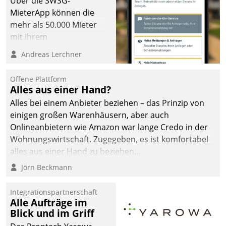
Über die SWSG-
MieterApp können die
mehr als 50.000 Mieter
mit ihrem
Wohnungsunternehmen
Andreas Lerchner
kommunizieren, auf dem
Laufenden bleiben, Daten
Offene Plattform
einsehen und ändern
Alles aus einer Hand?
oder
Alles bei einem Anbieter beziehen – das Prinzip von
Schadensmeldungen
einigen großen Warenhäusern, aber auch
abgeben – rund um die
Onlineanbietern wie Amazon war lange Credo in der
Uhr.
Wohnungswirtschaft. Zugegeben, es ist komfortabel
alles aus einer Hand zu beziehen...
Jörn Beckmann
Integrationspartnerschaft
Alle Aufträge im
Blick und im Griff