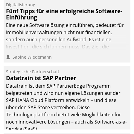
Digitalisierung
Fünf Tipps für eine erfolgreiche Software-
Einführung
Eine neue Softwarelösung einzuführen, bedeutet für
Immobilienverwaltungen nicht nur finanziellen,
sondern auch personellen Aufwand. Es ist eine
Investition, die sich lohnen muss. Das Ziel: die
nachhaltige Optimierung der Geschäftsabläufe. Damit
Sabine Wiedemann
dieses Ziel erreicht wird, sollten einige Grundregeln
befolgt werden.
Strategische Partnerschaft
Datatrain ist SAP Partner
Datatrain ist dem SAP PartnerEdge Programm
beigetreten und wird nun eigene Lösungen auf der
SAP HANA Cloud Platform entwickeln – und diese
über den SAP Store vertreiben. Diese
Technologieplattform bietet viele Möglichkeiten für
noch innovativere Lösungen – auch als Software-as-a-
Service (SaaS).