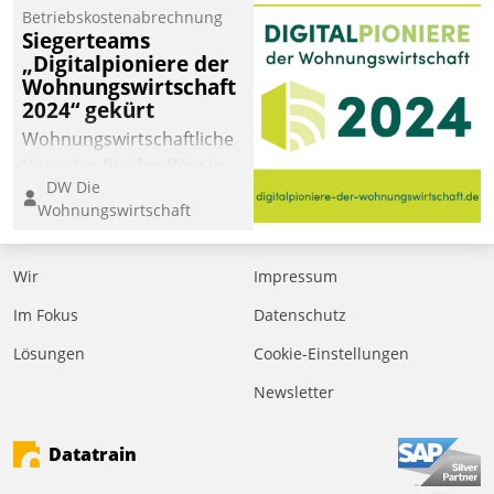
Betriebskostenabrechnung
Siegerteams
„Digitalpioniere der
Wohnungswirtschaft
2024“ gekürt
Wohnungswirtschaftliche
Vorreiter für den Weg in
DW Die
eine digitale Zukunft zu
Wohnungswirtschaft
finden, ist das Ziel des
Awards „Digitalpioniere
der
Wir
Impressum
Wohnungswirtschaft“.
Im Fokus
Datenschutz
Bewerben können sich
dafür ein Team
Lösungen
Cookie-Einstellungen
bestehend aus
Newsletter
Wohnungsunternehmen
und PropTech.
Datatrain