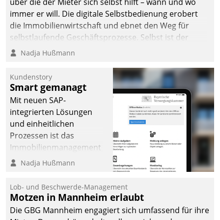
über die der Mieter sich selbst hilft – wann und wo
immer er will. Die digitale Selbstbedienung erobert
die Immobilienwirtschaft und ebnet den Weg für
selbstlaufende Geschäftsprozesse. Selbst ist der
Kunde und smart der Serviceanbieter.
Nadja Hußmann
Kundenstory
Smart gemanagt
Mit neuen SAP-
integrierten Lösungen
und einheitlichen
Prozessen ist das
Immobilienmanagement
der Bayerischen
Nadja Hußmann
Versorgungskammer im
Ressort Kapitalanlage für
Lob- und Beschwerde-Management
künftige Aufgaben und
Motzen in Mannheim erlaubt
Herausforderungen
Die GBG Mannheim engagiert sich umfassend für ihre
gerüstet.