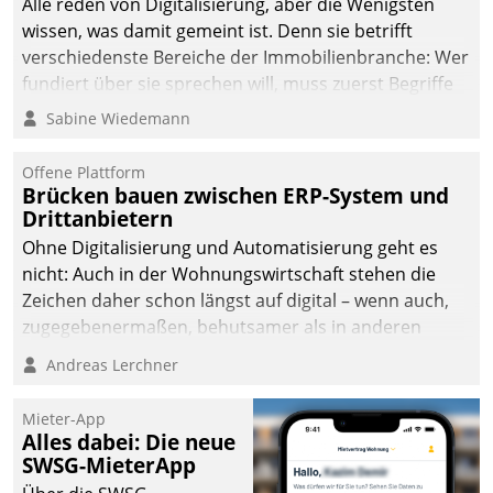
Alle reden von Digitalisierung, aber die Wenigsten
wissen, was damit gemeint ist. Denn sie betrifft
verschiedenste Bereiche der Immobilienbranche: Wer
fundiert über sie sprechen will, muss zuerst Begriffe
klären. Ein Aspekt ist die betriebliche Optimierung:
Sabine Wiedemann
Moderne Softwarelösungen ermöglichen große
Einsparungen durch optimierte und automatisierte
Offene Plattform
Prozesse. Doch man darf nicht zu viel erwarten: Allein
Brücken bauen zwischen ERP-System und
Drittanbietern
mit der Einführung einer neuen Software ist es nicht
getan. Die Digitalisierung erfordert von Unternehmen
Ohne Digitalisierung und Automatisierung geht es
die Bereitschaft, sich zu überprüfen, zu hinterfragen
nicht: Auch in der Wohnungswirtschaft stehen die
und zu verändern.
Zeichen daher schon längst auf digital – wenn auch,
zugegebenermaßen, behutsamer als in anderen
Branchen.
Andreas Lerchner
Mieter-App
Alles dabei: Die neue
SWSG-MieterApp