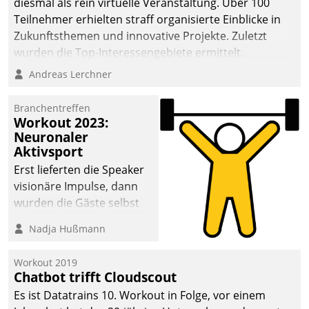
diesmal als rein virtuelle Veranstaltung. Über 100
Teilnehmer erhielten straff organisierte Einblicke in
Zukunftsthemen und innovative Projekte. Zuletzt
wurden die Top-Interessengebiete ermittelt.
Andreas Lerchner
Branchentreffen
Workout 2023:
Neuronaler
Aktivsport
Erst lieferten die Speaker
visionäre Impulse, dann
wurden die Gäste selbst
aktiv und sammelten
Nadja Hußmann
methodisch
Vernetzungsideen fürs
Workout 2019
Quartier. Dazwischen
Chatbot trifft Cloudscout
zeigte Datatrain, was es
Es ist Datatrains 10. Workout in Folge, vor einem
Neues zu bieten hat.