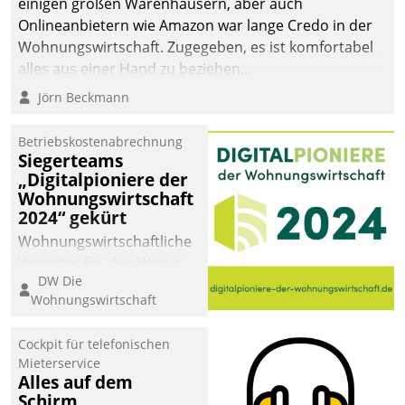
einigen großen Warenhäusern, aber auch
abgeben – rund um die
Onlineanbietern wie Amazon war lange Credo in der
Uhr.
Wohnungswirtschaft. Zugegeben, es ist komfortabel
alles aus einer Hand zu beziehen...
Jörn Beckmann
Betriebskostenabrechnung
Siegerteams
„Digitalpioniere der
Wohnungswirtschaft
2024“ gekürt
Wohnungswirtschaftliche
Vorreiter für den Weg in
DW Die
eine digitale Zukunft zu
Wohnungswirtschaft
finden, ist das Ziel des
Awards „Digitalpioniere
Cockpit für telefonischen
der
Mieterservice
Wohnungswirtschaft“.
Alles auf dem
Bewerben können sich
Schirm