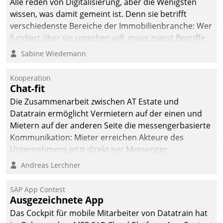
Alle reden von Digitalisierung, aber die Wenigsten
wissen, was damit gemeint ist. Denn sie betrifft
verschiedenste Bereiche der Immobilienbranche: Wer
fundiert über sie sprechen will, muss zuerst Begriffe
klären. Ein Aspekt ist die betriebliche Optimierung:
Sabine Wiedemann
Moderne Softwarelösungen ermöglichen große
Einsparungen durch optimierte und automatisierte
Kooperation
Prozesse. Doch man darf nicht zu viel erwarten: Allein
Chat-fit
mit der Einführung einer neuen Software ist es nicht
Die Zusammenarbeit zwischen AT Estate und
getan. Die Digitalisierung erfordert von Unternehmen
Datatrain ermöglicht Vermietern auf der einen und
die Bereitschaft, sich zu überprüfen, zu hinterfragen
Mietern auf der anderen Seite die messengerbasierte
und zu verändern.
Kommunikation: Mieter erreichen Akteure des
Unternehmens jetzt direkt per Messenger,
Mitarbeiter oder Dienstleister empfangen oder
Andreas Lerchner
versenden die Nachrichten via Cockpit.
SAP App Contest
Ausgezeichnete App
Das Cockpit für mobile Mitarbeiter von Datatrain hat