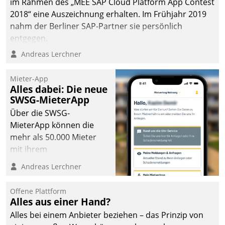
im Rahmen des „MEE SAP Cloud Platform App Contest
2018“ eine Auszeichnung erhalten. Im Frühjahr 2019
nahm der Berliner SAP-Partner sie persönlich
entgegen.
Andreas Lerchner
Mieter-App
Alles dabei: Die neue
SWSG-MieterApp
Über die SWSG-
MieterApp können die
mehr als 50.000 Mieter
mit ihrem
Wohnungsunternehmen
Andreas Lerchner
kommunizieren, auf dem
Laufenden bleiben, Daten
Offene Plattform
einsehen und ändern
Alles aus einer Hand?
oder
Alles bei einem Anbieter beziehen – das Prinzip von
Schadensmeldungen