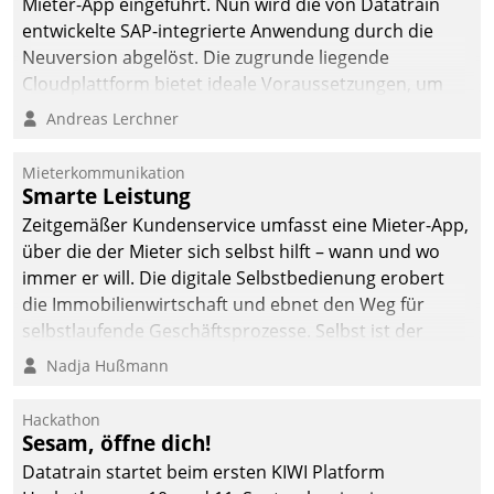
Mieter-App eingeführt. Nun wird die von Datatrain
automatisiert, vollständig
entwickelte SAP-integrierte Anwendung durch die
und auf Wunsch über
Neuversion abgelöst. Die zugrunde liegende
mehrere zuvor
Cloudplattform bietet ideale Voraussetzungen, um
festgelegte
die Funktionalität der App zu erweitern und weitere
Andreas Lerchner
Kommunikationswege bei
innovative Apps, auch von Drittanbietern, in SAP zu
den Empfängern ein.
integrieren.
Mieterkommunikation
Smarte Leistung
Zeitgemäßer Kundenservice umfasst eine Mieter-App,
über die der Mieter sich selbst hilft – wann und wo
immer er will. Die digitale Selbstbedienung erobert
die Immobilienwirtschaft und ebnet den Weg für
selbstlaufende Geschäftsprozesse. Selbst ist der
Kunde und smart der Serviceanbieter.
Nadja Hußmann
Hackathon
Sesam, öffne dich!
Datatrain startet beim ersten KIWI Platform