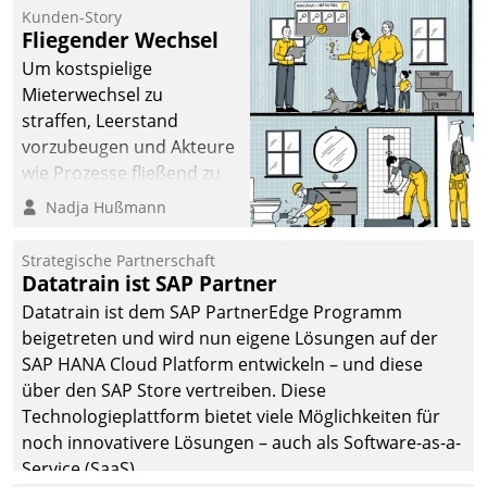
befolgt werden.
Kunden-Story
Fliegender Wechsel
Um kostspielige
Mieterwechsel zu
straffen, Leerstand
vorzubeugen und Akteure
wie Prozesse fließend zu
vernetzen, nutzt die
Nadja Hußmann
Berliner Gewobag seit
Jahresbeginn eine
Strategische Partnerschaft
Überblick, Einsicht und
Datatrain ist SAP Partner
Eingriff bietende Lösung.
Datatrain ist dem SAP PartnerEdge Programm
Zur Entwicklung setzte
beigetreten und wird nun eigene Lösungen auf der
man auf
SAP HANA Cloud Platform entwickeln – und diese
Cloudtechnologie,
über den SAP Store vertreiben. Diese
bewährte und Startup-
Technologieplattform bietet viele Möglichkeiten für
Partner sowie erstmals
noch innovativere Lösungen – auch als Software-as-a-
agile Projektmethoden.
Service (SaaS).