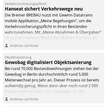
Verkehrssicherungspflicht
Hanseat sichert Verkehrswege neu
Die Bremer BREBAU nutzt mit Gewinn Datatrains
mobile Applikation „Meine Begehungen“, um die
Verkehrssicherungspflicht in ihren Beständen
wahrzunehmen. Mit „Meine Abnahmen & Übergaben“
ist nun ein weiteres Modul des Mobilen Cockpits im
Einsatz.
Andreas Lerchner
Objektsanierung
Gewobag digitalisiert Objektsanierung
Bei rund 70.000 Bestandswohnungen stehen bei der
Gewobag in Berlin durchschnittlich rund 5.000
Mieterwechsel pro Jahr an. Dieser Prozess ist bereits
aufwendig genug. Wenn dann aber noch rund 2.500
Sanierungen pro Jahr mit reinspielen, ist der
Betreuungs- und Organisationsaufwand immens. Im
Andreas Lerchner
Rahmen ihrer Digitalisierungsstrategie hat das