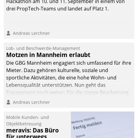
Hackathon am 10. und 11. September in einem von
drei PropTech-Teams und landet auf Platz 1.
Andreas Lerchner
Lob- und Beschwerde-Management
Motzen in Mannheim erlaubt
Die GBG Mannheim engagiert sich umfassend für ihre
Mieter. Dazu gehören kulturelle, soziale und
sportliche Aktivitäten, die eine hohe Wohn- und
Lebensqualität unterstützen. Nun geht das
Engagement noch weiter: Für die zügige Bearbeitung
von Beschwerden – oder Lob – richtet das
Andreas Lerchner
Unternehmen mit Datatrains Applikation fürs Lob-
und Beschwerde-Management einen eigenen Kanal
Mobile Kunden- und
ein.
Objektbetreuung
meravis: Das Büro
für unterwegs