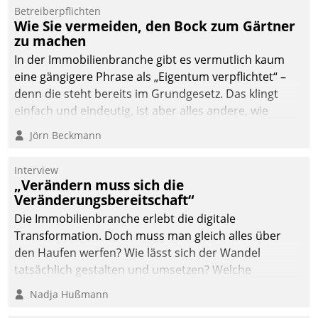
Betreiberpflichten
deutscher
Wie Sie vermeiden, den Bock zum Gärtner
Wohnungsunternehmen
zu machen
– und beschleunigt damit
In der Immobilienbranche gibt es vermutlich kaum
den Weg vom
eine gängigere Phrase als „Eigentum verpflichtet“ –
Mieteranliegen zum
denn die steht bereits im Grundgesetz. Das klingt
Dienstleisterauftrag.
einfach und eindeutig, ist aber alles andere, wie
Branchenbeschäftigte wissen. Denn mit der
Jörn Beckmann
Verantwortung folgen Verpflichtungen.
Interview
„Verändern muss sich die
Veränderungsbereitschaft“
Die Immobilienbranche erlebt die digitale
Transformation. Doch muss man gleich alles über
den Haufen werfen? Wie lässt sich der Wandel
tatsächlich gestalten und umsetzen? Welche
Argumente zählen wirklich?
Nadja Hußmann