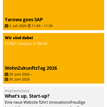
von AktivBo und
Datatrain ermöglicht
automatisiert ausgelöste,
zielgerichtete
Yarowa goes SAP
Mieterbefragungen – eine
2. Juli 2026
11:00
–
11:30
starke Grundlage für
intelligente,
Wir sind dabei
datengestützte
EUREF Campus in Berlin
Entscheidungen.
WohnZukunftsTag 2026
29. Juni 2026
–
30. Juni 2026
PropTechCheck
What’s up, Start-up?
Eine neue Website führt innovationsfreudige