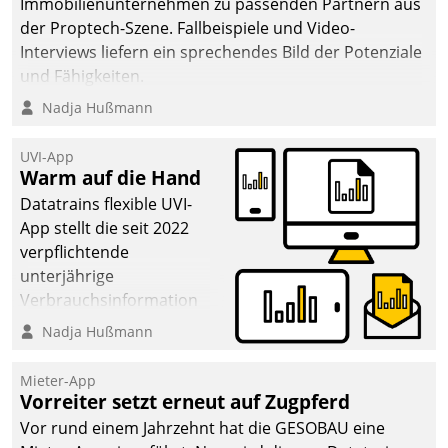
Immobilienunternehmen zu passenden Partnern aus
der Proptech-Szene. Fallbeispiele und Video-
Interviews liefern ein sprechendes Bild der Potenziale
und Fähigkeiten.
Nadja Hußmann
UVI-App
Warm auf die Hand
Datatrains flexible UVI-
App stellt die seit 2022
verpflichtende
unterjährige
Verbrauchsinformation
schnell, zuverlässig und
Nadja Hußmann
leicht bekömmlich bereit:
Die monatlichen
Mieter-App
Mitteilungen zum
Vorreiter setzt erneut auf Zugpferd
Heizungs- und
Vor rund einem Jahrzehnt hat die GESOBAU eine
Wasserverbrauch gehen