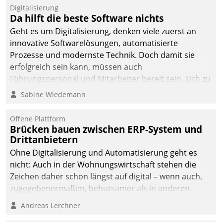
Digitalisierung
Da hilft die beste Software nichts
Geht es um Digitalisierung, denken viele zuerst an
innovative Softwarelösungen, automatisierte
Prozesse und modernste Technik. Doch damit sie
erfolgreich sein kann, müssen auch
Führungspersonal und Mitarbeiter bereit sein, sich zu
verändern und anzupassen, sonst werden sie an ihr
Sabine Wiedemann
scheitern.
Offene Plattform
Brücken bauen zwischen ERP-System und
Drittanbietern
Ohne Digitalisierung und Automatisierung geht es
nicht: Auch in der Wohnungswirtschaft stehen die
Zeichen daher schon längst auf digital – wenn auch,
zugegebenermaßen, behutsamer als in anderen
Branchen.
Andreas Lerchner