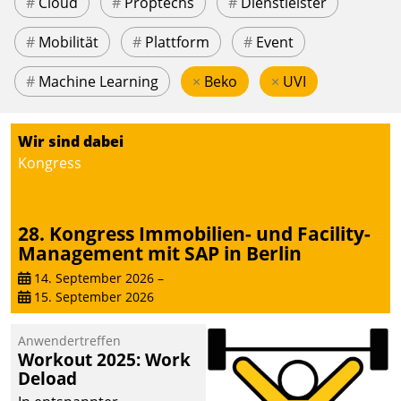
#
Cloud
#
Proptechs
#
Dienstleister
#
Mobilität
#
Plattform
#
Event
#
Machine Learning
×
Beko
×
UVI
Wir sind dabei
Kongress
28. Kongress Immobilien- und Facility-
Management mit SAP in Berlin
14. September 2026
–
15. September 2026
Anwendertreffen
Workout 2025: Work
Deload