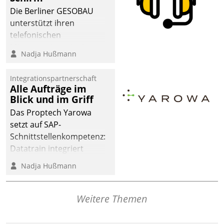
dafür ein Team
Die Berliner GESOBAU
bestehend aus
unterstützt ihren
Wohnungsunternehmen
telefonischen
und PropTech.
Mieterservice mit einem
Nadja Hußmann
digitalen Cockpit, das
situationsbezogen
Integrationspartnerschaft
passende Fragen und
Alle Aufträge im
Schlagworte auswirft.
Blick und im Griff
Eine intuitive
Das Proptech Yarowa
Dialogführung ermöglicht
setzt auf SAP-
dem externen
Schnittstellenkompetenz:
Serviceteam, Anrufe von
Datatrain integriert
Mietenden zügiger und
Yarowas Portal zur
Nadja Hußmann
effizienter zu bearbeiten.
Vergabe und Verwaltung
von Aufträgen der
operativen
Weitere Themen
Instandhaltung in die
SAP-Systemlandschaft