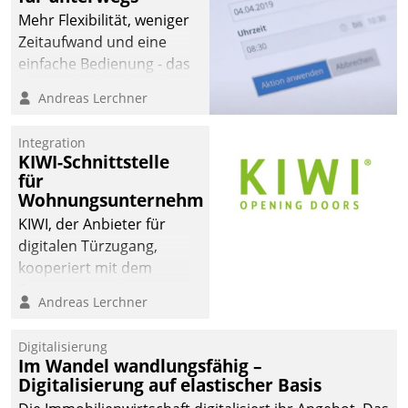
Mehr Flexibilität, weniger
Zeitaufwand und eine
einfache Bedienung - das
verspricht das aktuelle
Andreas Lerchner
Cockpit für mobile
Mitarbeiter von
Integration
Datatrain. Die meravis
KIWI-Schnittstelle
Wohnungsbau- und
für
Immobilien GmbH hat
Wohnungsunternehmen
sich dabei für den Betrieb
KIWI, der Anbieter für
der Lösung über die SAP
digitalen Türzugang,
Cloud Platform
kooperiert mit dem
entschieden - als erstes
Beratungs- und
Andreas Lerchner
Unternehmen am
Softwareentwicklungshaus
Wohnungsmarkt.
Datatrain.
Digitalisierung
Im Wandel wandlungsfähig –
Digitalisierung auf elastischer Basis