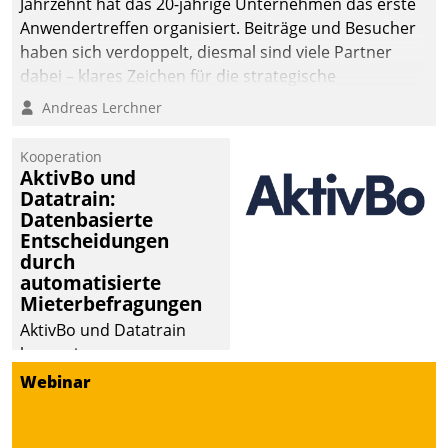
Jahrzehnt hat das 20-jährige Unternehmen das erste
Anwendertreffen organisiert. Beiträge und Besucher
haben sich verdoppelt, diesmal sind viele Partner
dabei – klares Zeichen für die strategische
Fokussierung auf den Kunden.
Andreas Lerchner
Kooperation
AktivBo und
Datatrain:
Datenbasierte
Entscheidungen
durch
automatisierte
Mieterbefragungen
AktivBo und Datatrain
kooperieren –
Immobilienunternehmen
Webinar
profitieren: Die nahtlose
Integration der Lösungen