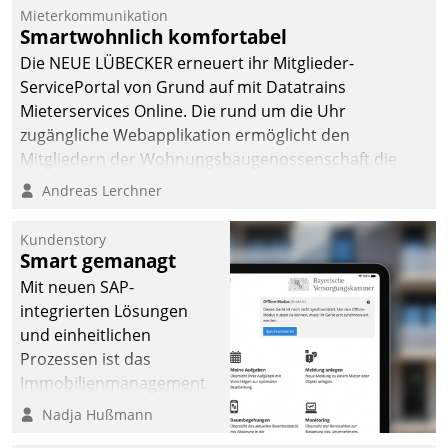
Mieterkommunikation
Smartwohnlich komfortabel
Die NEUE LÜBECKER erneuert ihr Mitglieder-
ServicePortal von Grund auf mit Datatrains
Mieterservices Online. Die rund um die Uhr
zugängliche Webapplikation ermöglicht den
Mitgliedern der Wohnungs­bau­genossenschaft die
Kontaktaufnahme per Smartphone, Tablet oder PC.
Andreas Lerchner
Kundenstory
Smart gemanagt
Mit neuen SAP-
integrierten Lösungen
und einheitlichen
Prozessen ist das
Immobilienmanagement
der Bayerischen
Nadja Hußmann
Versorgungskammer im