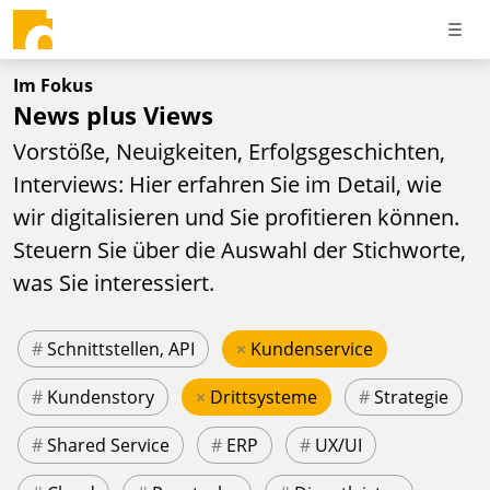
Im Fokus
News plus Views
Vorstöße, Neuigkeiten, Erfolgsgeschichten,
Interviews: Hier erfahren Sie im Detail, wie
wir digitalisieren und Sie profitieren können.
Steuern Sie über die Auswahl der Stichworte,
was Sie interessiert.
#
Schnittstellen, API
×
Kundenservice
#
Kundenstory
×
Drittsysteme
#
Strategie
#
Shared Service
#
ERP
#
UX/UI