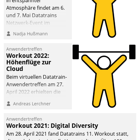
In entspannter
Atmosphäre findet am 6.
und 7. Mai Datatrains
Netzwerk-Event im
Kunden- und Partnerkreis
Nadja Hußmann
statt. Zentrale Frage: Wie
lassen sich
Anwendertreffen
Mammutprojekte
Workout 2022:
meistern und Workloads
Höhenflüge zur
Cloud
wuppen – bei zunehmend
anspruchsvollen
Beim virtuellen Datatrain-
Aufgaben und
Anwendertreffen am 27.
abnehmendem
April 2022 erhielten die
Nachwuchs?
Teilnehmerinnen und
Andreas Lerchner
Teilnehmer kurzweilige
Einblicke in innovative
Anwendertreffen
Cloud-Strategien und -
Workout 2021: Digital Diversity
Lösungen mit hohem
Am 28. April 2021 fand Datatrains 11. Workout statt,
Zukunftspotenzial.