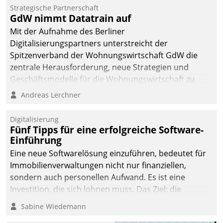
kommunale Wohnungsbauunternehmen daher
Strategische Partnerschaft
gemeinsam mit der Berliner Datatrain GmbH den
GdW nimmt Datatrain auf
Teilprozess der Objektsanierung digitalisiert.
Mit der Aufnahme des Berliner
Digitalisierungspartners unterstreicht der
Spitzenverband der Wohnungswirtschaft GdW die
zentrale Herausforderung, neue Strategien und
Geschäftsmodelle für die Wohnungswirtschaft zu
entwickeln.
Andreas Lerchner
Digitalisierung
Fünf Tipps für eine erfolgreiche Software-
Einführung
Eine neue Softwarelösung einzuführen, bedeutet für
Immobilienverwaltungen nicht nur finanziellen,
sondern auch personellen Aufwand. Es ist eine
Investition, die sich lohnen muss. Das Ziel: die
nachhaltige Optimierung der Geschäftsabläufe. Damit
Sabine Wiedemann
dieses Ziel erreicht wird, sollten einige Grundregeln