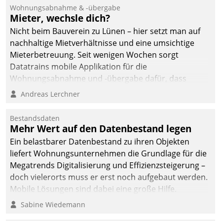
Ressort Kapitalanlage für
Wohnungsabnahme & -übergabe
künftige Aufgaben und
Mieter, wechsle dich?
Herausforderungen
Nicht beim Bauverein zu Lünen – hier setzt man auf
gerüstet.
nachhaltige Mietverhältnisse und eine umsichtige
Mieterbetreuung. Seit wenigen Wochen sorgt
Datatrains mobile Applikation für die
Wohnungsabnahme und -übergabe dafür, dass
Mieter wohlgeordnet kommen und, so es sein muss,
Andreas Lerchner
gehen können.
Bestandsdaten
Mehr Wert auf den Datenbestand legen
Ein belastbarer Datenbestand zu ihren Objekten
liefert Wohnungsunternehmen die Grundlage für die
Megatrends Digitalisierung und Effizienzsteigerung –
doch vielerorts muss er erst noch aufgebaut werden.
Mobile Lösungen sind dabei eine große Hilfe.
Sabine Wiedemann