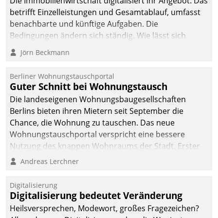
Die Immobilienwirtschaft digitalisiert ihr Angebot. Das
betrifft Einzelleistungen und Gesamtablauf, umfasst
benachbarte und künftige Aufgaben. Die
Bedingungen ändern sich ständig. Wie lässt sich
technisch die Kontrolle wahren und zugleich Freiraum
Jörn Beckmann
fürs Wachsen öffnen?
Berliner Wohnungstauschportal
Guter Schnitt bei Wohnungstausch
Die landeseigenen Wohnungsbaugesellschaften
Berlins bieten ihren Mietern seit September die
Chance, die Wohnung zu tauschen. Das neue
Wohnungstauschportal verspricht eine bessere
Nutzung des knappen Wohnraums der Stadt. Erster
Anwendungsfall für Datatrains Lösung API-Hub mit
Andreas Lerchner
Schnittstellen zu den ERP-Systemen der
Unternehmen.
Digitalisierung
Digitalisierung bedeutet Veränderung
Heilsversprechen, Modewort, großes Fragezeichen?