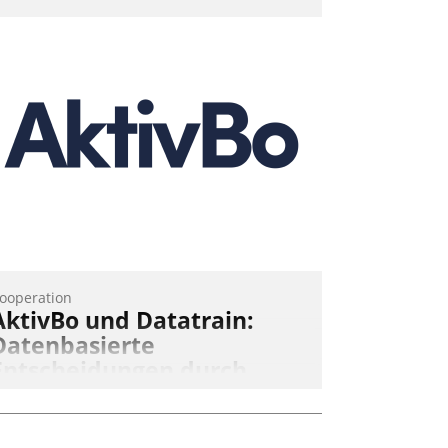
ooperation
AktivBo und Datatrain:
Datenbasierte
Entscheidungen durch
automatisierte
Mieterbefragungen