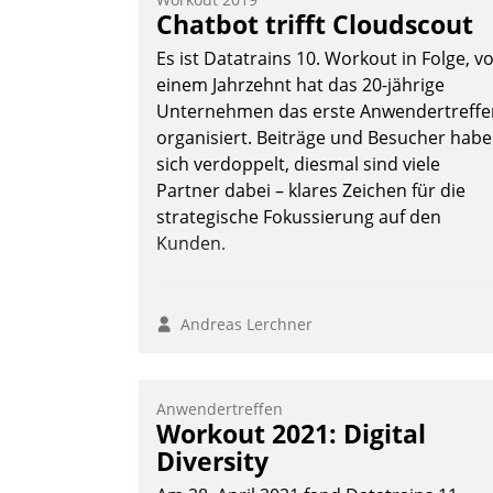
Frage: Wie lassen sich Mammutprojekte
Chatbot trifft Cloudscout
meistern und Workloads wuppen – bei
Es ist Datatrains 10. Workout in Folge, v
zunehmend anspruchsvollen Aufgaben
einem Jahrzehnt hat das 20-jährige
und abnehmendem Nachwuchs?
Unternehmen das erste Anwendertreffe
organisiert. Beiträge und Besucher hab
sich verdoppelt, diesmal sind viele
Nadja Hußmann
Partner dabei – klares Zeichen für die
strategische Fokussierung auf den
Kunden.
Andreas Lerchner
Anwendertreffen
Workout 2021: Digital
Diversity