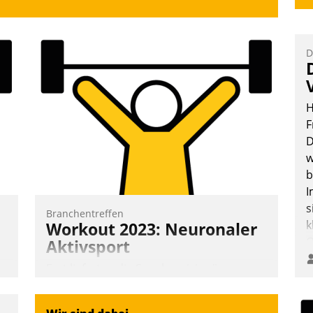
D
H
F
D
w
b
I
s
Branchentreffen
k
Workout 2023: Neuronaler
O
Aktivsport
e
Erst lieferten die Speaker visionäre
o
Impulse, dann wurden die Gäste selbst
D
aktiv und sammelten methodisch
A