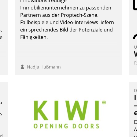
innovationsfreudige
Immobilienunternehmen zu passenden
Partnern aus der Proptech-Szene.
Fallbeispiele und Video-Interviews liefern
ein sprechendes Bild der Potenziale und
.
Fähigkeiten.
te
U
D
Nadja Hußmann
2
V
z
D
D
H
“
a
e
W
K
D
E
A
nd
u