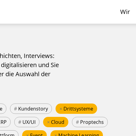
Wir
hichten, Interviews:
 digitalisieren und Sie
er die Auswahl der
e
#
Kundenstory
×
Drittsysteme
ERP
#
UX/UI
×
Cloud
#
Proptechs
ttform
×
Event
×
Machine Learning