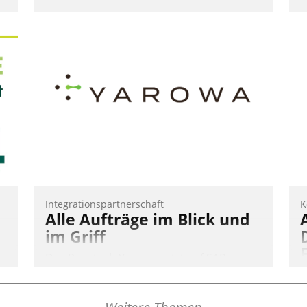
Integrationspartnerschaft
K
Alle Aufträge im Blick und
im Griff
Das Proptech Yarowa setzt auf SAP-
Schnittstellenkompetenz: Datatrain
integriert Yarowas Portal zur Vergabe
und Verwaltung von Aufträgen der