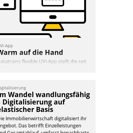
Andreas Lerchner
VI-App
Warm auf die Hand
atatrains flexible UVI-App stellt die seit
022 verpflichtende unterjährige
erbrauchsinformation schnell,
uverlässig und leicht bekömmlich bereit:
igitalisierung
ie monatlichen Mitteilungen zum
Im Wandel wandlungsfähig
eizungs- und Wasserverbrauch gehen
– Digitalisierung auf
utomatisiert, vollständig und auf
elastischer Basis
unsch über mehrere zuvor festgelegte
ommunikationswege bei den
ie Immobilienwirtschaft digitalisiert ihr
mpfängern ein.
ngebot. Das betrifft Einzelleistungen
nd Gesamtablauf, umfasst benachbarte