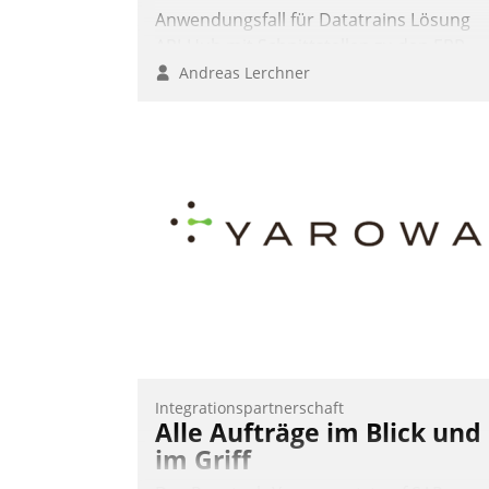
Anwendungsfall für Datatrains Lösung
API-Hub mit Schnittstellen zu den ERP-
Systemen der Unternehmen.
Andreas Lerchner
Integrationspartnerschaft
Alle Aufträge im Blick und
im Griff