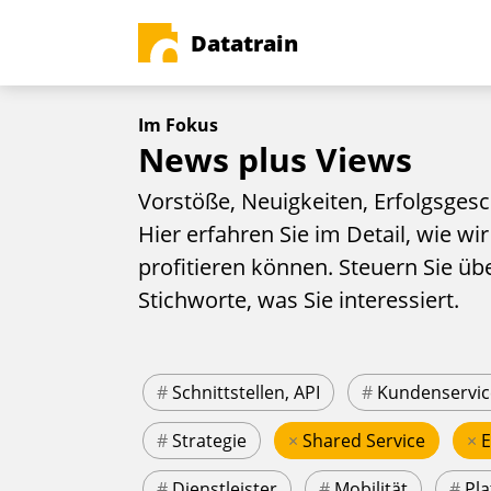
Datatrain
Im Fokus
News plus Views
Vorstöße, Neuigkeiten, Erfolgsgesc
Hier erfahren Sie im Detail, wie wir
profitieren können. Steuern Sie üb
Stichworte, was Sie interessiert.
#
Schnittstellen, API
#
Kundenservic
#
Strategie
×
Shared Service
×
#
Dienstleister
#
Mobilität
#
Pla