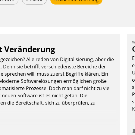
W
et Veränderung
E
ezeichen? Alle reden von Digitalisierung, aber die
e
. Denn sie betrifft verschiedenste Bereiche der
U
 sprechen will, muss zuerst Begriffe klären. Ein
o
g: Moderne Softwarelösungen ermöglichen große
s
atisierte Prozesse. Doch man darf nicht zu viel
P
 neuen Software ist es nicht getan. Die
s
n die Bereitschaft, sich zu überprüfen, zu
K