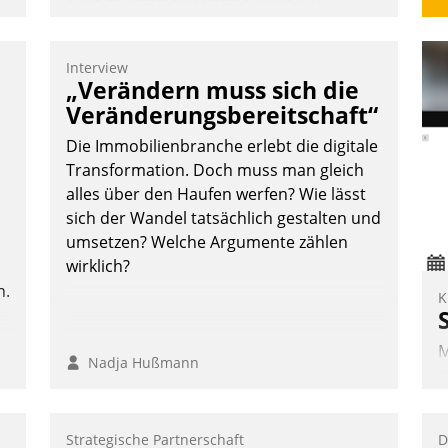
automatisierte
Mieterbefragungen
Interview
AktivBo und Datatrain kooperieren –
„Verändern muss sich die
Immobilienunternehmen profitieren: Die
Veränderungsbereitschaft“
nahtlose Integration der Lösungen von
Die Immobilienbranche erlebt die digitale
AktivBo und Datatrain ermöglicht
Transformation. Doch muss man gleich
automatisiert ausgelöste, zielgerichtete
alles über den Haufen werfen? Wie lässt
.
Mieterbefragungen – eine starke
sich der Wandel tatsächlich gestalten und
Grundlage für intelligente, datengestützte
umsetzen? Welche Argumente zählen
Entscheidungen.
wirklich?
n.
K
M
Nadja Hußmann
e
I
V
Strategische Partnerschaft
D
K