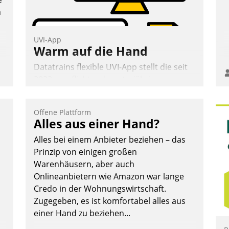
n
UVI-App
Warm auf die Hand
Datatrains flexible UVI-App stellt die seit
2022 verpflichtende unterjährige
Verbrauchsinformation schnell,
zuverlässig und leicht bekömmlich bereit:
Offene Plattform
Die monatlichen Mitteilungen zum
Alles aus einer Hand?
Heizungs- und Wasserverbrauch gehen
Alles bei einem Anbieter beziehen – das
automatisiert, vollständig und auf
Prinzip von einigen großen
Wunsch über mehrere zuvor festgelegte
Warenhäusern, aber auch
Kommunikationswege bei den
Onlineanbietern wie Amazon war lange
Empfängern ein.
Credo in der Wohnungswirtschaft.
Nadja Hußmann
Zugegeben, es ist komfortabel alles aus
einer Hand zu beziehen...