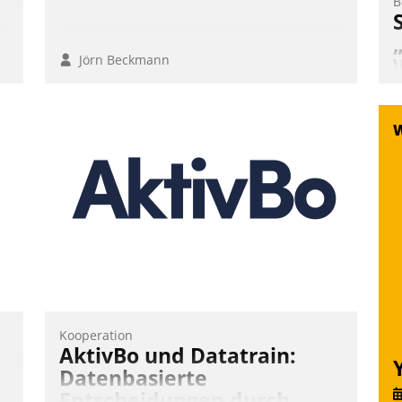
B
Jörn Beckmann
W
d
f
„
W
s
W
Kooperation
AktivBo und Datatrain:
Datenbasierte
Entscheidungen durch