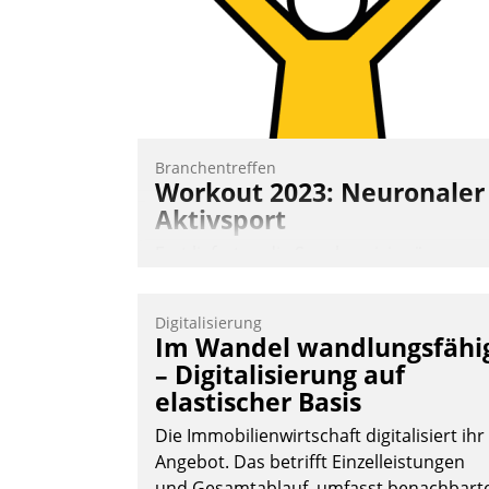
und abnehmendem Nachwuchs?
Nadja Hußmann
Branchentreffen
Workout 2023: Neuronaler
Aktivsport
Erst lieferten die Speaker visionäre
Impulse, dann wurden die Gäste selbst
aktiv und sammelten methodisch
Digitalisierung
Vernetzungsideen fürs Quartier.
Im Wandel wandlungsfähi
Dazwischen zeigte Datatrain, was es
– Digitalisierung auf
Neues zu bieten hat.
elastischer Basis
Die Immobilienwirtschaft digitalisiert ihr
Angebot. Das betrifft Einzelleistungen
und Gesamtablauf, umfasst benachbart