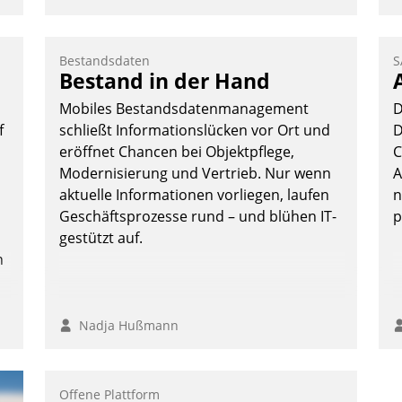
o
D
A
Bestandsdaten
S
Bestand in der Hand
S
D
Mobiles Bestandsdatenmanagement
D
U
f
schließt Informationslücken vor Ort und
D
ü
eröffnet Chancen bei Objektpflege,
C
v
Modernisierung und Vertrieb. Nur wenn
A
aktuelle Informationen vorliegen, laufen
n
Geschäftsprozesse rund – und blühen IT-
p
gestützt auf.
n
Nadja Hußmann
Offene Plattform