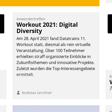
u
K
F
Anwendertreffen
Workout 2021: Digital
m
Diversity
z
u
Am 28. April 2021 fand Datatrains 11.
Workout statt, diesmal als rein virtuelle
Veranstaltung. Über 100 Teilnehmer
erhielten straff organisierte Einblicke in
Zukunftsthemen und innovative Projekte.
Zuletzt wurden die Top-Interessengebiete
ermittelt.
B
Andreas Lerchner
E
I
a
W