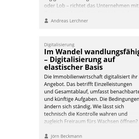
oder Lob – richtet das Unternehmen mit
Datatrains Applikation fürs Lob- und
Beschwerde-Management einen eigene
Andreas Lerchner
Kanal ein.
Digitalisierung
Im Wandel wandlungsfähi
– Digitalisierung auf
elastischer Basis
Die Immobilienwirtschaft digitalisiert ihr
Angebot. Das betrifft Einzelleistungen
und Gesamtablauf, umfasst benachbart
und künftige Aufgaben. Die Bedingunge
ändern sich ständig. Wie lässt sich
technisch die Kontrolle wahren und
zugleich Freiraum fürs Wachsen öffnen?
Jörn Beckmann