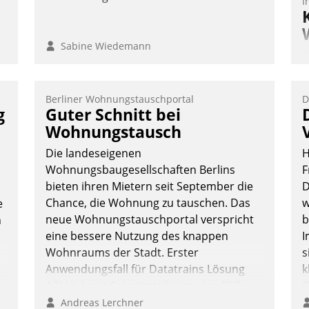
I
n
Sabine Wiedemann
K
T
B
Berliner Wohnungstauschportal
D
S
g
Guter Schnitt bei
Wohnungstausch
Die landeseigenen
H
Wohnungsbaugesellschaften Berlins
F
bieten ihren Mietern seit September die
D
Chance, die Wohnung zu tauschen. Das
w
e
neue Wohnungstauschportal verspricht
b
n
eine bessere Nutzung des knappen
I
Wohnraums der Stadt. Erster
s
Anwendungsfall für Datatrains Lösung
k
API-Hub mit Schnittstellen zu den ERP-
O
Systemen der Unternehmen.
e
Andreas Lerchner