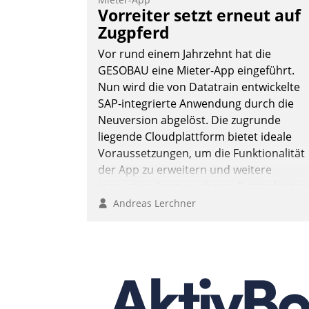
Teilnehmer kurzweilige Einblicke in
Vorreiter setzt erneut auf
innovative Cloud-Strategien und -
Zugpferd
Lösungen mit hohem Zukunftspotenzial.
Vor rund einem Jahrzehnt hat die
GESOBAU eine Mieter-App eingeführt.
Nun wird die von Datatrain entwickelte
SAP-integrierte Anwendung durch die
Andreas Lerchner
Neuversion abgelöst. Die zugrunde
liegende Cloudplattform bietet ideale
Voraussetzungen, um die Funktionalität
der App zu erweitern und weitere
innovative Apps, auch von Drittanbieter
in SAP zu integrieren.
Andreas Lerchner