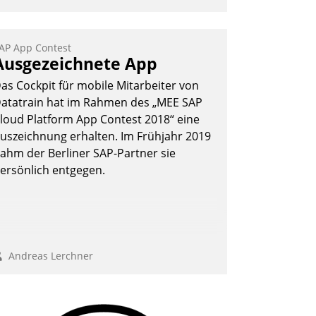
ptimierte und automatisierte Prozesse.
och man darf nicht zu viel erwarten:
llein mit der Einführung einer neuen
AP App Contest
Ausgezeichnete App
oftware ist es nicht getan. Die
igitalisierung erfordert von
as Cockpit für mobile Mitarbeiter von
nternehmen die Bereitschaft, sich zu
atatrain hat im Rahmen des „MEE SAP
berprüfen, zu hinterfragen und zu
loud Platform App Contest 2018“ eine
erändern.
uszeichnung erhalten. Im Frühjahr 2019
ahm der Berliner SAP-Partner sie
ersönlich entgegen.
Andreas Lerchner