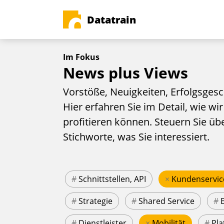
Datatrain
Im Fokus
News plus Views
Vorstöße, Neuigkeiten, Erfolgsgesc
Hier erfahren Sie im Detail, wie wir
profitieren können. Steuern Sie üb
Stichworte, was Sie interessiert.
#
Schnittstellen, API
×
Kundenservic
#
Strategie
#
Shared Service
#
#
Dienstleister
×
Mobilität
#
Pla