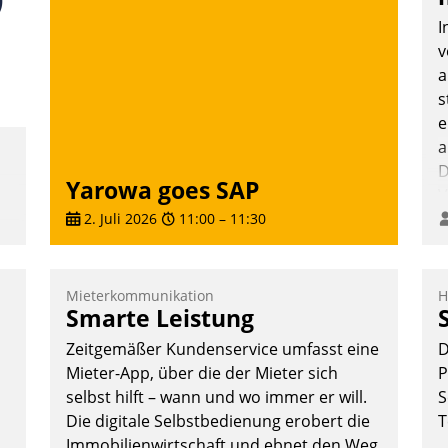
über die SAP Cloud Platform entschieden
I
- als erstes Unternehmen am
v
Wohnungsmarkt.
a
Andreas Lerchner
s
e
a
D
Yarowa goes SAP
V
2. Juli 2026
11:00
–
11:30
Mieterkommunikation
H
Smarte Leistung
e
Zeitgemäßer Kundenservice umfasst eine
D
Mieter-App, über die der Mieter sich
P
selbst hilft – wann und wo immer er will.
S
Die digitale Selbstbedienung erobert die
T
n
Immobilienwirtschaft und ebnet den Weg