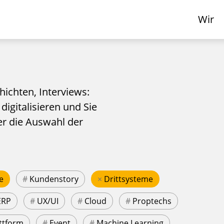
Wir
hichten, Interviews:
 digitalisieren und Sie
er die Auswahl der
e
#
Kundenstory
×
Drittsysteme
ERP
#
UX/UI
#
Cloud
#
Proptechs
ttform
#
Event
#
Machine Learning