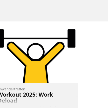
nwendertreffen
Workout 2025: Work
Deload
n entspannter Atmosphäre findet am 6.