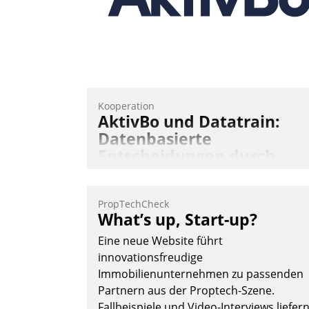
Kooperation
AktivBo und Datatrain:
Datenbasierte
Entscheidungen durch
automatisierte
Mieterbefragungen
PropTechCheck
AktivBo und Datatrain kooperieren –
What’s up, Start-up?
Immobilienunternehmen profitieren: Di
Eine neue Website führt
nahtlose Integration der Lösungen von
innovationsfreudige
AktivBo und Datatrain ermöglicht
Immobilienunternehmen zu passenden
automatisiert ausgelöste, zielgerichtete
Partnern aus der Proptech-Szene.
Mieterbefragungen – eine starke
Fallbeispiele und Video-Interviews liefer