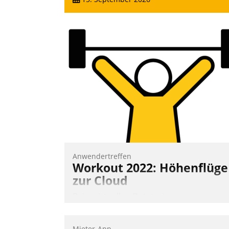
Anwendertreffen
Workout 2022: Höhenflüge
zur Cloud
Beim virtuellen Datatrain-
Anwendertreffen am 27. April 2022
erhielten die Teilnehmerinnen und
Mieter-App