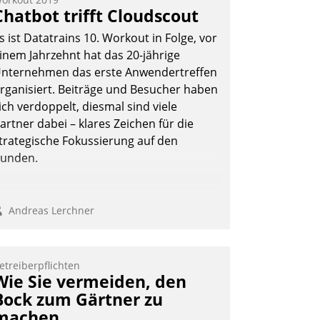
ernetzungsideen fürs Quartier.
Chatbot trifft Cloudscout
azwischen zeigte Datatrain, was es
s ist Datatrains 10. Workout in Folge, vor
eues zu bieten hat.
inem Jahrzehnt hat das 20-jährige
nternehmen das erste Anwendertreffen
rganisiert. Beiträge und Besucher haben
ich verdoppelt, diesmal sind viele
Nadja Hußmann
artner dabei – klares Zeichen für die
trategische Fokussierung auf den
unden.
Andreas Lerchner
etreiberpflichten
Wie Sie vermeiden, den
Bock zum Gärtner zu
machen