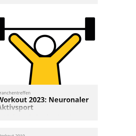
nd 7. Mai Datatrains Netzwerk-Event im
unden- und Partnerkreis statt. Zentrale
rage: Wie lassen sich Mammutprojekte
eistern und Workloads wuppen – bei
unehmend anspruchsvollen Aufgaben
nd abnehmendem Nachwuchs?
Nadja Hußmann
ranchentreffen
Workout 2023: Neuronaler
Aktivsport
rst lieferten die Speaker visionäre
mpulse, dann wurden die Gäste selbst
ktiv und sammelten methodisch
orkout 2019