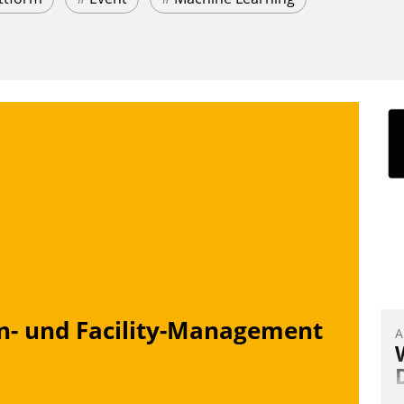
n- und Facility-Management
A
I