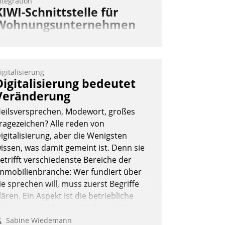
ntegration
KIWI-Schnittstelle für
Wohnungsunternehmen
IWI, der Anbieter für digitalen
ürzugang, kooperiert mit dem
eratungs- und
igitalisierung
oftwareentwicklungshaus Datatrain.
Digitalisierung bedeutet
Veränderung
eilsversprechen, Modewort, großes
ragezeichen? Alle reden von
igitalisierung, aber die Wenigsten
issen, was damit gemeint ist. Denn sie
Andreas Lerchner
etrifft verschiedenste Bereiche der
mmobilienbranche: Wer fundiert über
ie sprechen will, muss zuerst Begriffe
lären. Ein Aspekt ist die betriebliche
ptimierung: Moderne Softwarelösungen
rmöglichen große Einsparungen durch
Sabine Wiedemann