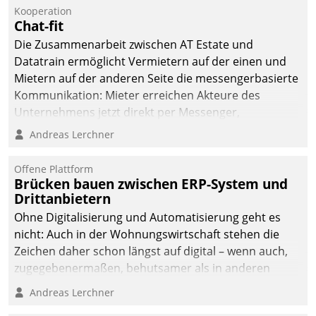
Kooperation
Chat-fit
Die Zusammenarbeit zwischen AT Estate und
Datatrain ermöglicht Vermietern auf der einen und
Mietern auf der anderen Seite die messengerbasierte
Kommunikation: Mieter erreichen Akteure des
Unternehmens jetzt direkt per Messenger,
Mitarbeiter oder Dienstleister empfangen oder
Andreas Lerchner
versenden die Nachrichten via Cockpit.
Offene Plattform
Brücken bauen zwischen ERP-System und
Drittanbietern
Ohne Digitalisierung und Automatisierung geht es
nicht: Auch in der Wohnungswirtschaft stehen die
Zeichen daher schon längst auf digital – wenn auch,
zugegebenermaßen, behutsamer als in anderen
Branchen.
Andreas Lerchner