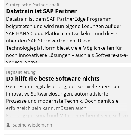
Jahresbeginn eine
Strategische Partnerschaft
Überblick, Einsicht und
Datatrain ist SAP Partner
Eingriff bietende Lösung.
Datatrain ist dem SAP PartnerEdge Programm
Zur Entwicklung setzte
beigetreten und wird nun eigene Lösungen auf der
man auf
SAP HANA Cloud Platform entwickeln – und diese
Cloudtechnologie,
über den SAP Store vertreiben. Diese
bewährte und Startup-
Technologieplattform bietet viele Möglichkeiten für
Partner sowie erstmals
noch innovativere Lösungen – auch als Software-as-a-
agile Projektmethoden.
Service (SaaS).
Digitalisierung
Da hilft die beste Software nichts
Geht es um Digitalisierung, denken viele zuerst an
innovative Softwarelösungen, automatisierte
Prozesse und modernste Technik. Doch damit sie
erfolgreich sein kann, müssen auch
Führungspersonal und Mitarbeiter bereit sein, sich zu
verändern und anzupassen, sonst werden sie an ihr
Sabine Wiedemann
scheitern.