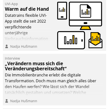
UVI-App
Warm auf die Hand
Datatrains flexible UVI-
App stellt die seit 2022
verpflichtende
unterjährige
Verbrauchsinformation
schnell, zuverlässig und
Nadja Hußmann
leicht bekömmlich bereit:
Die monatlichen
Interview
Mitteilungen zum
„Verändern muss sich die
Veränderungsbereitschaft“
Heizungs- und
Wasserverbrauch gehen
Die Immobilienbranche erlebt die digitale
automatisiert, vollständig
Transformation. Doch muss man gleich alles über
und auf Wunsch über
den Haufen werfen? Wie lässt sich der Wandel
mehrere zuvor
tatsächlich gestalten und umsetzen? Welche
festgelegte
Argumente zählen wirklich?
Nadja Hußmann
Kommunikationswege bei
den Empfängern ein.