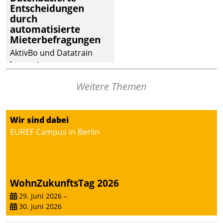
Entscheidungen
deutscher
durch
Wohnungsunternehmen
automatisierte
– und beschleunigt damit
Mieterbefragungen
den Weg vom
AktivBo und Datatrain
Mieteranliegen zum
kooperieren –
Dienstleisterauftrag.
Immobilienunternehmen
Weitere Themen
profitieren: Die nahtlose
Integration der Lösungen
von AktivBo und
Wir sind dabei
Datatrain ermöglicht
EUREF Campus in Berlin
automatisiert ausgelöste,
zielgerichtete
Mieterbefragungen – eine
starke Grundlage für
WohnZukunftsTag 2026
intelligente,
datengestützte
29. Juni 2026
–
30. Juni 2026
Entscheidungen.