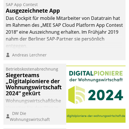
SAP App Contest
Ausgezeichnete App
Das Cockpit für mobile Mitarbeiter von Datatrain hat
im Rahmen des „MEE SAP Cloud Platform App Contest
2018“ eine Auszeichnung erhalten. Im Frühjahr 2019
nahm der Berliner SAP-Partner sie persönlich
entgegen.
Andreas Lerchner
Betriebskostenabrechnung
Siegerteams
„Digitalpioniere der
Wohnungswirtschaft
2024“ gekürt
Wohnungswirtschaftliche
Vorreiter für den Weg in
DW Die
eine digitale Zukunft zu
Wohnungswirtschaft
finden, ist das Ziel des
Awards „Digitalpioniere