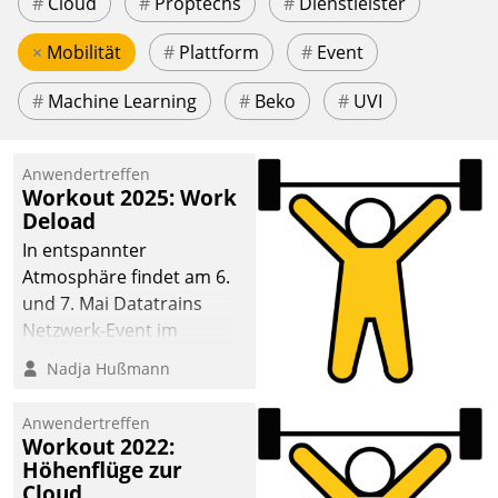
#
Cloud
#
Proptechs
#
Dienstleister
×
Mobilität
#
Plattform
#
Event
#
Machine Learning
#
Beko
#
UVI
Anwendertreffen
Workout 2025: Work
Deload
In entspannter
Atmosphäre findet am 6.
und 7. Mai Datatrains
Netzwerk-Event im
Kunden- und Partnerkreis
Nadja Hußmann
statt. Zentrale Frage: Wie
lassen sich
Anwendertreffen
Mammutprojekte
Workout 2022:
meistern und Workloads
Höhenflüge zur
Cloud
wuppen – bei zunehmend