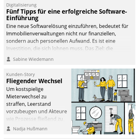
Digitalisierung
Fünf Tipps für eine erfolgreiche Software-
Einführung
Eine neue Softwarelösung einzuführen, bedeutet für
Immobilienverwaltungen nicht nur finanziellen,
sondern auch personellen Aufwand. Es ist eine
Investition, die sich lohnen muss. Das Ziel: die
nachhaltige Optimierung der Geschäftsabläufe. Damit
Sabine Wiedemann
dieses Ziel erreicht wird, sollten einige Grundregeln
befolgt werden.
Kunden-Story
Fliegender Wechsel
Um kostspielige
Mieterwechsel zu
straffen, Leerstand
vorzubeugen und Akteure
wie Prozesse fließend zu
vernetzen, nutzt die
Nadja Hußmann
Berliner Gewobag seit