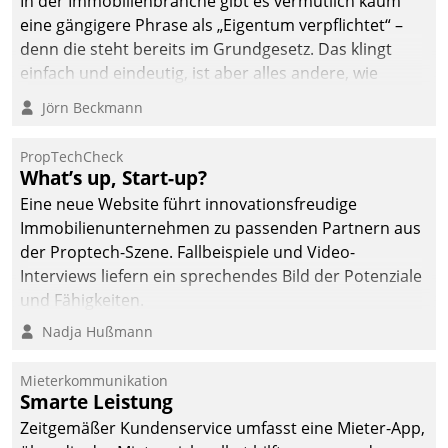
In der Immobilienbranche gibt es vermutlich kaum
eine gängigere Phrase als „Eigentum verpflichtet“ –
denn die steht bereits im Grundgesetz. Das klingt
einfach und eindeutig, ist aber alles andere, wie
Branchenbeschäftigte wissen. Denn mit der
Jörn Beckmann
Verantwortung folgen Verpflichtungen.
PropTechCheck
What’s up, Start-up?
Eine neue Website führt innovationsfreudige
Immobilienunternehmen zu passenden Partnern aus
der Proptech-Szene. Fallbeispiele und Video-
Interviews liefern ein sprechendes Bild der Potenziale
und Fähigkeiten.
Nadja Hußmann
Mieterkommunikation
Smarte Leistung
Zeitgemäßer Kundenservice umfasst eine Mieter-App,