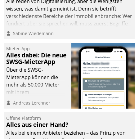
Alle reden von Digitalisierung, aber die Wenigsten
wissen, was damit gemeint ist. Denn sie betrifft
verschiedenste Bereiche der Immobilienbranche: Wer
fundiert über sie sprechen will, muss zuerst Begriffe
klären. Ein Aspekt ist die betriebliche Optimierung:
Sabine Wiedemann
Moderne Softwarelösungen ermöglichen große
Einsparungen durch optimierte und automatisierte
Mieter-App
Prozesse. Doch man darf nicht zu viel erwarten: Allein
Alles dabei: Die neue
SWSG-MieterApp
mit der Einführung einer neuen Software ist es nicht
getan. Die Digitalisierung erfordert von Unternehmen
Über die SWSG-
die Bereitschaft, sich zu überprüfen, zu hinterfragen
MieterApp können die
und zu verändern.
mehr als 50.000 Mieter
mit ihrem
Wohnungsunternehmen
Andreas Lerchner
kommunizieren, auf dem
Laufenden bleiben, Daten
Offene Plattform
einsehen und ändern
Alles aus einer Hand?
oder
Alles bei einem Anbieter beziehen – das Prinzip von
Schadensmeldungen