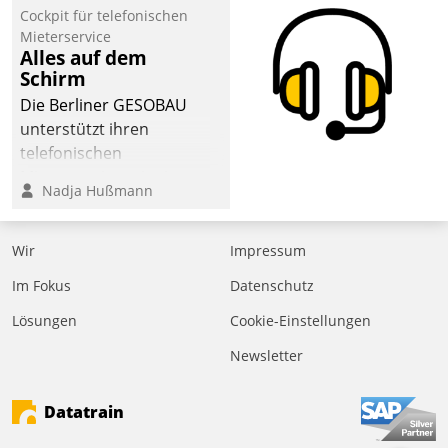
Cockpit für telefonischen
der
Mieterservice
Wohnungswirtschaft“.
Alles auf dem
Bewerben können sich
Schirm
dafür ein Team
Die Berliner GESOBAU
bestehend aus
unterstützt ihren
Wohnungsunternehmen
telefonischen
und PropTech.
Mieterservice mit einem
Nadja Hußmann
digitalen Cockpit, das
situationsbezogen
passende Fragen und
Wir
Impressum
Schlagworte auswirft.
Im Fokus
Datenschutz
Eine intuitive
Dialogführung ermöglicht
Lösungen
Cookie-Einstellungen
dem externen
Newsletter
Serviceteam, Anrufe von
Mietenden zügiger und
Datatrain
effizienter zu bearbeiten.