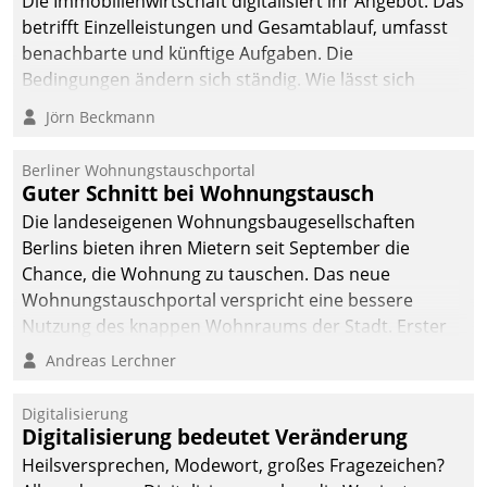
Die Immobilienwirtschaft digitalisiert ihr Angebot. Das
betrifft Einzelleistungen und Gesamtablauf, umfasst
benachbarte und künftige Aufgaben. Die
Bedingungen ändern sich ständig. Wie lässt sich
technisch die Kontrolle wahren und zugleich Freiraum
Jörn Beckmann
fürs Wachsen öffnen?
Berliner Wohnungstauschportal
Guter Schnitt bei Wohnungstausch
Die landeseigenen Wohnungsbaugesellschaften
Berlins bieten ihren Mietern seit September die
Chance, die Wohnung zu tauschen. Das neue
Wohnungstauschportal verspricht eine bessere
Nutzung des knappen Wohnraums der Stadt. Erster
Anwendungsfall für Datatrains Lösung API-Hub mit
Andreas Lerchner
Schnittstellen zu den ERP-Systemen der
Unternehmen.
Digitalisierung
Digitalisierung bedeutet Veränderung
Heilsversprechen, Modewort, großes Fragezeichen?