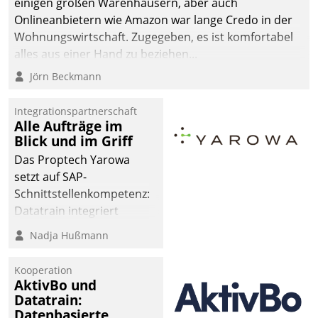
einigen großen Warenhäusern, aber auch
abgeben – rund um die
Onlineanbietern wie Amazon war lange Credo in der
Uhr.
Wohnungswirtschaft. Zugegeben, es ist komfortabel
alles aus einer Hand zu beziehen...
Jörn Beckmann
Integrationspartnerschaft
Alle Aufträge im
Blick und im Griff
Das Proptech Yarowa
setzt auf SAP-
Schnittstellenkompetenz:
Datatrain integriert
Yarowas Portal zur
Nadja Hußmann
Vergabe und Verwaltung
von Aufträgen der
Kooperation
operativen
AktivBo und
Instandhaltung in die
Datatrain:
Datenbasierte
SAP-Systemlandschaft