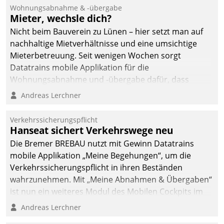
und Beschwerde-Management einen eigenen Kanal
Wohnungsabnahme & -übergabe
ein.
Mieter, wechsle dich?
Nicht beim Bauverein zu Lünen – hier setzt man auf
nachhaltige Mietverhältnisse und eine umsichtige
Mieterbetreuung. Seit wenigen Wochen sorgt
Datatrains mobile Applikation für die
Wohnungsabnahme und -übergabe dafür, dass
Mieter wohlgeordnet kommen und, so es sein muss,
Andreas Lerchner
gehen können.
Verkehrssicherungspflicht
Hanseat sichert Verkehrswege neu
Die Bremer BREBAU nutzt mit Gewinn Datatrains
mobile Applikation „Meine Begehungen“, um die
Verkehrssicherungspflicht in ihren Beständen
wahrzunehmen. Mit „Meine Abnahmen & Übergaben“
ist nun ein weiteres Modul des Mobilen Cockpits im
Einsatz.
Andreas Lerchner