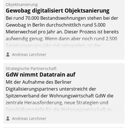
Objektsanierung
Gewobag digitalisiert Objektsanierung
Bei rund 70.000 Bestandswohnungen stehen bei der
Gewobag in Berlin durchschnittlich rund 5.000
Mieterwechsel pro Jahr an. Dieser Prozess ist bereits
aufwendig genug. Wenn dann aber noch rund 2.500
Sanierungen pro Jahr mit reinspielen, ist der
Betreuungs- und Organisationsaufwand immens. Im
Andreas Lerchner
Rahmen ihrer Digitalisierungsstrategie hat das
kommunale Wohnungsbauunternehmen daher
Strategische Partnerschaft
gemeinsam mit der Berliner Datatrain GmbH den
GdW nimmt Datatrain auf
Teilprozess der Objektsanierung digitalisiert.
Mit der Aufnahme des Berliner
Digitalisierungspartners unterstreicht der
Spitzenverband der Wohnungswirtschaft GdW die
zentrale Herausforderung, neue Strategien und
Geschäftsmodelle für die Wohnungswirtschaft zu
entwickeln.
Andreas Lerchner