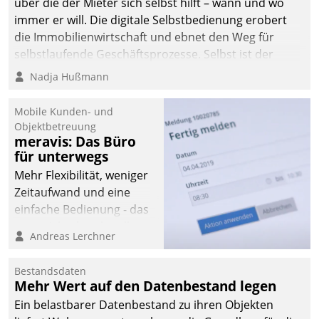
über die der Mieter sich selbst hilft – wann und wo
immer er will. Die digitale Selbstbedienung erobert
die Immobilienwirtschaft und ebnet den Weg für
selbstlaufende Geschäftsprozesse. Selbst ist der
Kunde und smart der Serviceanbieter.
Nadja Hußmann
Mobile Kunden- und
Objektbetreuung
meravis: Das Büro
für unterwegs
Mehr Flexibilität, weniger
Zeitaufwand und eine
einfache Bedienung - das
verspricht das aktuelle
Andreas Lerchner
Cockpit für mobile
Mitarbeiter von
Bestandsdaten
Datatrain. Die meravis
Mehr Wert auf den Datenbestand legen
Wohnungsbau- und
Ein belastbarer Datenbestand zu ihren Objekten
Immobilien GmbH hat