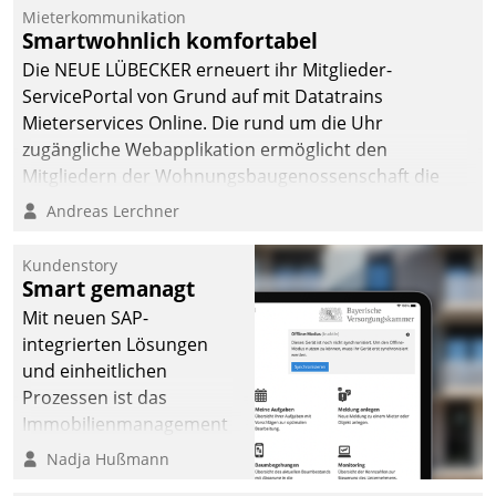
Mieterkommunikation
Smartwohnlich komfortabel
Die NEUE LÜBECKER erneuert ihr Mitglieder-
ServicePortal von Grund auf mit Datatrains
Mieterservices Online. Die rund um die Uhr
zugängliche Webapplikation ermöglicht den
Mitgliedern der Wohnungs­bau­genossenschaft die
Kontaktaufnahme per Smartphone, Tablet oder PC.
Andreas Lerchner
Kundenstory
Smart gemanagt
Mit neuen SAP-
integrierten Lösungen
und einheitlichen
Prozessen ist das
Immobilienmanagement
der Bayerischen
Nadja Hußmann
Versorgungskammer im