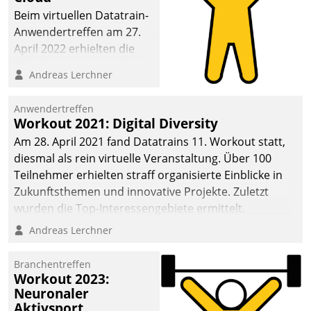
anspruchsvollen
Beim virtuellen Datatrain-
Aufgaben und
Anwendertreffen am 27.
abnehmendem
April 2022 erhielten die
Nachwuchs?
Teilnehmerinnen und
Andreas Lerchner
Teilnehmer kurzweilige
Einblicke in innovative
Anwendertreffen
Cloud-Strategien und -
Workout 2021: Digital Diversity
Lösungen mit hohem
Am 28. April 2021 fand Datatrains 11. Workout statt,
Zukunftspotenzial.
diesmal als rein virtuelle Veranstaltung. Über 100
Teilnehmer erhielten straff organisierte Einblicke in
Zukunftsthemen und innovative Projekte. Zuletzt
wurden die Top-Interessengebiete ermittelt.
Andreas Lerchner
Branchentreffen
Workout 2023:
Neuronaler
Aktivsport