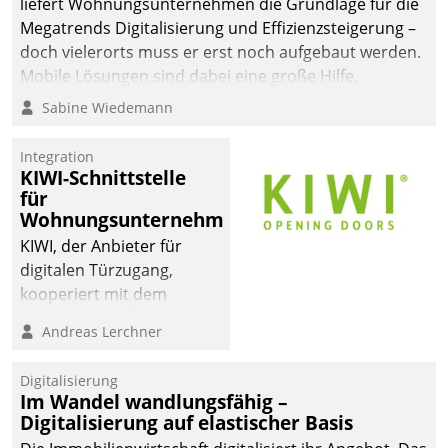
liefert Wohnungsunternehmen die Grundlage für die
sich dabei für den Betrieb
Megatrends Digitalisierung und Effizienzsteigerung –
der Lösung über die SAP
doch vielerorts muss er erst noch aufgebaut werden.
Cloud Platform
Mobile Lösungen sind dabei eine große Hilfe.
entschieden - als erstes
Sabine Wiedemann
Unternehmen am
Wohnungsmarkt.
Integration
KIWI-Schnittstelle
für
Wohnungsunternehmen
KIWI, der Anbieter für
digitalen Türzugang,
kooperiert mit dem
Beratungs- und
Andreas Lerchner
Softwareentwicklungshaus
Datatrain.
Digitalisierung
Im Wandel wandlungsfähig –
Digitalisierung auf elastischer Basis