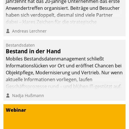
Jahrzehnt hat das 20-jährige Unternehmen das erste
Anwendertreffen organisiert. Beiträge und Besucher
haben sich verdoppelt, diesmal sind viele Partner
dabei – klares Zeichen für die strategische
Fokussierung auf den Kunden.
Andreas Lerchner
Bestandsdaten
Bestand in der Hand
Mobiles Bestandsdatenmanagement schließt
Informationslücken vor Ort und eröffnet Chancen bei
Objektpflege, Modernisierung und Vertrieb. Nur wenn
aktuelle Informationen vorliegen, laufen
Geschäftsprozesse rund – und blühen IT-gestützt auf.
Nadja Hußmann
Webinar