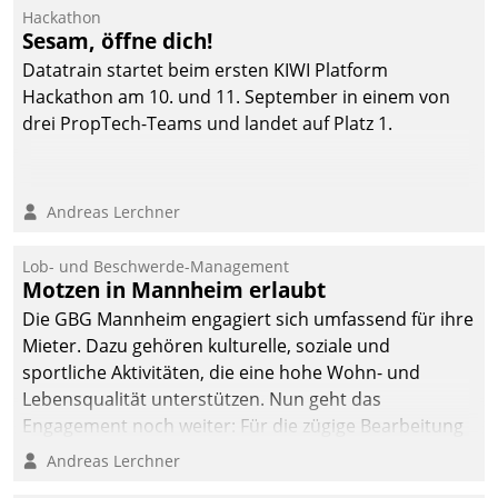
Ressort Kapitalanlage für
Hackathon
künftige Aufgaben und
Sesam, öffne dich!
Herausforderungen
Datatrain startet beim ersten KIWI Platform
gerüstet.
Hackathon am 10. und 11. September in einem von
drei PropTech-Teams und landet auf Platz 1.
Andreas Lerchner
Lob- und Beschwerde-Management
Motzen in Mannheim erlaubt
Die GBG Mannheim engagiert sich umfassend für ihre
Mieter. Dazu gehören kulturelle, soziale und
sportliche Aktivitäten, die eine hohe Wohn- und
Lebensqualität unterstützen. Nun geht das
Engagement noch weiter: Für die zügige Bearbeitung
von Beschwerden – oder Lob – richtet das
Andreas Lerchner
Unternehmen mit Datatrains Applikation fürs Lob-