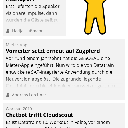
Erst lieferten die Speaker
visionäre Impulse, dann
wurden die Gäste selbst
aktiv und sammelten
Nadja Hußmann
methodisch
Vernetzungsideen fürs
Mieter-App
Quartier. Dazwischen
Vorreiter setzt erneut auf Zugpferd
zeigte Datatrain, was es
Vor rund einem Jahrzehnt hat die GESOBAU eine
Neues zu bieten hat.
Mieter-App eingeführt. Nun wird die von Datatrain
entwickelte SAP-integrierte Anwendung durch die
Neuversion abgelöst. Die zugrunde liegende
Cloudplattform bietet ideale Voraussetzungen, um
die Funktionalität der App zu erweitern und weitere
Andreas Lerchner
innovative Apps, auch von Drittanbietern, in SAP zu
integrieren.
Workout 2019
Chatbot trifft Cloudscout
Es ist Datatrains 10. Workout in Folge, vor einem