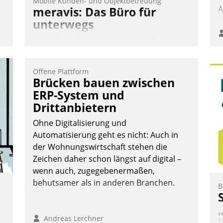
Mobile Kunden- und Objektbetreuung
A
meravis: Das Büro für
A
unterwegs
S
Mehr Flexibilität, weniger Zeitaufwand
und eine einfache Bedienung - das
verspricht das aktuelle Cockpit für mobile
Offene Plattform
Mitarbeiter von Datatrain. Die meravis
Brücken bauen zwischen
Wohnungsbau- und Immobilien GmbH
ERP-System und
hat sich dabei für den Betrieb der Lösung
Drittanbietern
über die SAP Cloud Platform entschieden
Ohne Digitalisierung und
- als erstes Unternehmen am
Automatisierung geht es nicht: Auch in
Wohnungsmarkt.
der Wohnungswirtschaft stehen die
Andreas Lerchner
Zeichen daher schon längst auf digital –
wenn auch, zugegebenermaßen,
behutsamer als in anderen Branchen.
B
Andreas Lerchner