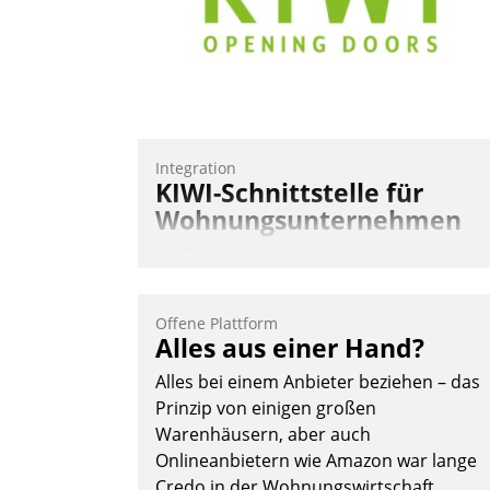
Andreas Lerchner
Integration
KIWI-Schnittstelle für
Wohnungsunternehmen
KIWI, der Anbieter für digitalen
Türzugang, kooperiert mit dem
Beratungs- und
Offene Plattform
Softwareentwicklungshaus Datatrain.
Alles aus einer Hand?
Alles bei einem Anbieter beziehen – das
Prinzip von einigen großen
Warenhäusern, aber auch
Onlineanbietern wie Amazon war lange
Credo in der Wohnungswirtschaft.