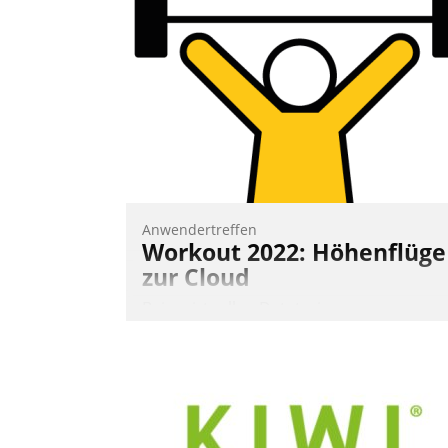
Frage: Wie lassen sich Mammutprojekte
meistern und Workloads wuppen – bei
zunehmend anspruchsvollen Aufgaben
und abnehmendem Nachwuchs?
Nadja Hußmann
Anwendertreffen
Workout 2022: Höhenflüge
zur Cloud
Beim virtuellen Datatrain-
Anwendertreffen am 27. April 2022
erhielten die Teilnehmerinnen und
Teilnehmer kurzweilige Einblicke in
innovative Cloud-Strategien und -
Lösungen mit hohem Zukunftspotenzial.