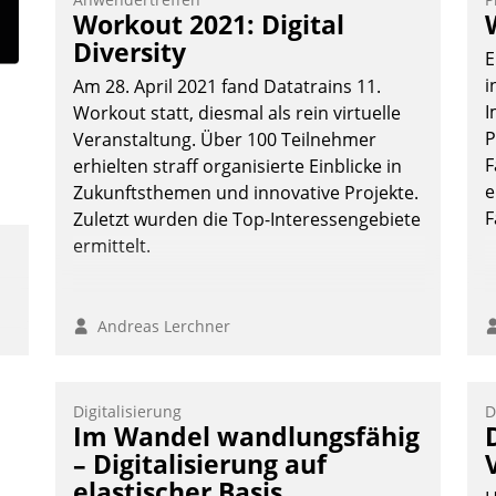
Vernetzungsideen fürs Quartier.
Workout 2021: Digital
Dazwischen zeigte Datatrain, was es
Diversity
E
Neues zu bieten hat.
i
Am 28. April 2021 fand Datatrains 11.
I
Workout statt, diesmal als rein virtuelle
P
Veranstaltung. Über 100 Teilnehmer
F
erhielten straff organisierte Einblicke in
Nadja Hußmann
e
Zukunftsthemen und innovative Projekte.
F
Zuletzt wurden die Top-Interessengebiete
ermittelt.
Andreas Lerchner
Digitalisierung
D
Im Wandel wandlungsfähig
– Digitalisierung auf
elastischer Basis