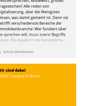
eilsversprechen, Modewort, großes
ragezeichen? Alle reden von
igitalisierung, aber die Wenigsten
issen, was damit gemeint ist. Denn sie
etrifft verschiedenste Bereiche der
mmobilienbranche: Wer fundiert über
ie sprechen will, muss zuerst Begriffe
lären. Ein Aspekt ist die betriebliche
ptimierung: Moderne Softwarelösungen
rmöglichen große Einsparungen durch
Sabine Wiedemann
ptimierte und automatisierte Prozesse.
och man darf nicht zu viel erwarten:
llein mit der Einführung einer neuen
ir sind dabei
oftware ist es nicht getan. Die
UREF Campus in Berlin
igitalisierung erfordert von
nternehmen die Bereitschaft, sich zu
berprüfen, zu hinterfragen und zu
erändern.