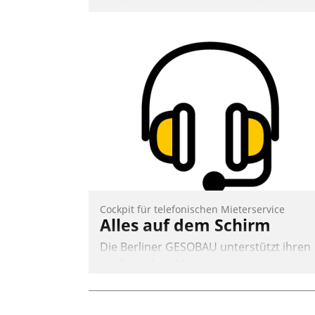
straffen, Leerstand vorzubeugen und
Akteure wie Prozesse fließend zu
vernetzen, nutzt die Berliner Gewobag
seit Jahresbeginn eine Überblick, Einsich
und Eingriff bietende Lösung. Zur
Entwicklung setzte man auf
Cloudtechnologie, bewährte und Startup
Partner sowie erstmals agile
Projektmethoden.
Nadja Hußmann
Cockpit für telefonischen Mieterservice
Alles auf dem Schirm
Die Berliner GESOBAU unterstützt ihren
telefonischen Mieterservice mit einem
digitalen Cockpit, das situationsbezogen
passende Fragen und Schlagworte
auswirft. Eine intuitive Dialogführung