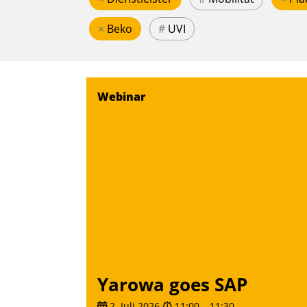
×
Beko
#
UVI
Webinar
Yarowa goes SAP
2. Juli 2026
11:00
–
11:30