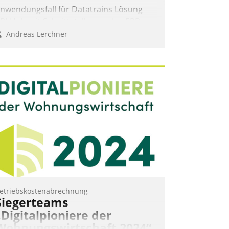
nwendungsfall für Datatrains Lösung
PI-Hub mit Schnittstellen zu den ERP-
ystemen der Unternehmen.
Andreas Lerchner
etriebskostenabrechnung
Siegerteams
„Digitalpioniere der
Wohnungswirtschaft 2024“