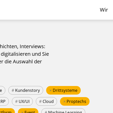
Wir
hichten, Interviews:
 digitalisieren und Sie
er die Auswahl der
e
#
Kundenstory
×
Drittsysteme
ERP
#
UX/UI
#
Cloud
×
Proptechs
ttform
×
Event
#
Machine Learning