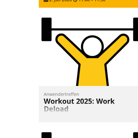
Anwendertreffen
Workout 2025: Work
Deload
In entspannter Atmosphäre findet am 6.
und 7. Mai Datatrains Netzwerk-Event im
Kunden- und Partnerkreis statt. Zentrale