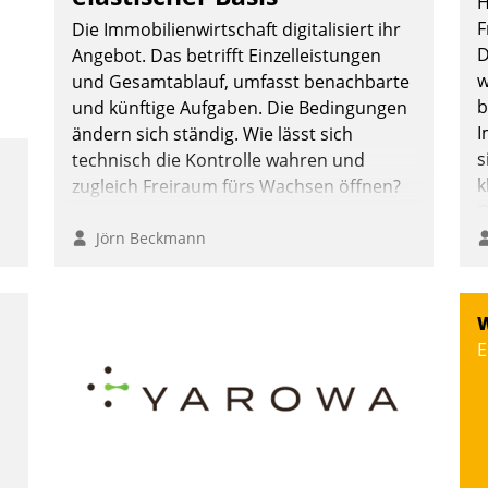
H
F
Die Immobilienwirtschaft digitalisiert ihr
D
Angebot. Das betrifft Einzelleistungen
w
und Gesamtablauf, umfasst benachbarte
b
und künftige Aufgaben. Die Bedingungen
I
ändern sich ständig. Wie lässt sich
s
technisch die Kontrolle wahren und
k
zugleich Freiraum fürs Wachsen öffnen?
O
e
Jörn Beckmann
o
D
A
W
S
E
D
U
ü
v