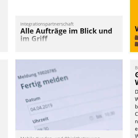
Integrationspartnerschaft
Alle Aufträge im Blick und
im Griff
Das Proptech Yarowa setzt auf SAP-
Schnittstellenkompetenz: Datatrain
integriert Yarowas Portal zur Vergabe
B
und Verwaltung von Aufträgen der
operativen Instandhaltung in die SAP-
Systemlandschaft deutscher
D
Wohnungsunternehmen – und
W
beschleunigt damit den Weg vom
b
Mieteranliegen zum Dienstleisterauftrag.
C
Nadja Hußmann
n
e
W