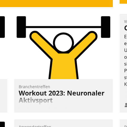
W
E
e
U
o
s
P
s
K
Branchentreffen
Workout 2023: Neuronaler
Aktivsport
Erst lieferten die Speaker visionäre
Impulse, dann wurden die Gäste selbst
aktiv und sammelten methodisch
Anwendertreffen
P