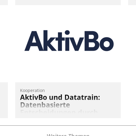
W
t
d
f
„
-
W
s
W
Kooperation
AktivBo und Datatrain:
Datenbasierte
Entscheidungen durch
automatisierte
Mieterbefragungen