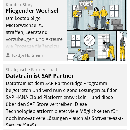
befolgt werden.
Kunden-Story
Fliegender Wechsel
Um kostspielige
Mieterwechsel zu
straffen, Leerstand
vorzubeugen und Akteure
wie Prozesse fließend zu
vernetzen, nutzt die
Nadja Hußmann
Berliner Gewobag seit
Jahresbeginn eine
Strategische Partnerschaft
Überblick, Einsicht und
Datatrain ist SAP Partner
Eingriff bietende Lösung.
Datatrain ist dem SAP PartnerEdge Programm
Zur Entwicklung setzte
beigetreten und wird nun eigene Lösungen auf der
man auf
SAP HANA Cloud Platform entwickeln – und diese
Cloudtechnologie,
über den SAP Store vertreiben. Diese
bewährte und Startup-
Technologieplattform bietet viele Möglichkeiten für
Partner sowie erstmals
noch innovativere Lösungen – auch als Software-as-a-
agile Projektmethoden.
Service (SaaS).