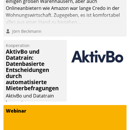
einigen großen Warenhäusern, aber auch
die Bereitschaft, sich zu überprüfen, zu hinterfragen
Onlineanbietern wie Amazon war lange Credo in der
und zu verändern.
Wohnungswirtschaft. Zugegeben, es ist komfortabel
alles aus einer Hand zu beziehen...
Jörn Beckmann
Kooperation
AktivBo und
Datatrain:
Datenbasierte
Entscheidungen
durch
automatisierte
Mieterbefragungen
AktivBo und Datatrain
kooperieren –
Immobilienunternehmen
Webinar
profitieren: Die nahtlose
Integration der Lösungen