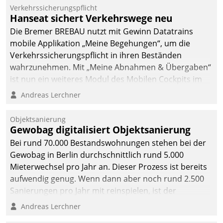
Verkehrssicherungspflicht
Hanseat sichert Verkehrswege neu
Die Bremer BREBAU nutzt mit Gewinn Datatrains
mobile Applikation „Meine Begehungen“, um die
Verkehrssicherungspflicht in ihren Beständen
wahrzunehmen. Mit „Meine Abnahmen & Übergaben“
ist nun ein weiteres Modul des Mobilen Cockpits im
Einsatz.
Andreas Lerchner
Objektsanierung
Gewobag digitalisiert Objektsanierung
Bei rund 70.000 Bestandswohnungen stehen bei der
Gewobag in Berlin durchschnittlich rund 5.000
Mieterwechsel pro Jahr an. Dieser Prozess ist bereits
aufwendig genug. Wenn dann aber noch rund 2.500
Sanierungen pro Jahr mit reinspielen, ist der
Betreuungs- und Organisationsaufwand immens. Im
Andreas Lerchner
Rahmen ihrer Digitalisierungsstrategie hat das