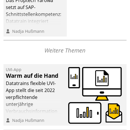
Das Proptech Yarowa
Dialogführung ermöglicht
setzt auf SAP-
dem externen
Schnittstellenkompetenz:
Serviceteam, Anrufe von
Datatrain integriert
Mietenden zügiger und
Yarowas Portal zur
Nadja Hußmann
effizienter zu bearbeiten.
Vergabe und Verwaltung
von Aufträgen der
operativen
Weitere Themen
Instandhaltung in die
SAP-Systemlandschaft
UVI-App
deutscher
Warm auf die Hand
Wohnungsunternehmen
Datatrains flexible UVI-
– und beschleunigt damit
App stellt die seit 2022
den Weg vom
verpflichtende
Mieteranliegen zum
unterjährige
Dienstleisterauftrag.
Verbrauchsinformation
schnell, zuverlässig und
Nadja Hußmann
leicht bekömmlich bereit: