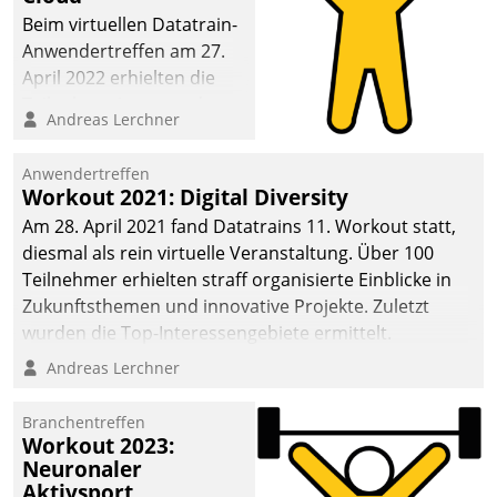
anspruchsvollen
Beim virtuellen Datatrain-
Aufgaben und
Anwendertreffen am 27.
abnehmendem
April 2022 erhielten die
Nachwuchs?
Teilnehmerinnen und
Andreas Lerchner
Teilnehmer kurzweilige
Einblicke in innovative
Anwendertreffen
Cloud-Strategien und -
Workout 2021: Digital Diversity
Lösungen mit hohem
Am 28. April 2021 fand Datatrains 11. Workout statt,
Zukunftspotenzial.
diesmal als rein virtuelle Veranstaltung. Über 100
Teilnehmer erhielten straff organisierte Einblicke in
Zukunftsthemen und innovative Projekte. Zuletzt
wurden die Top-Interessengebiete ermittelt.
Andreas Lerchner
Branchentreffen
Workout 2023:
Neuronaler
Aktivsport