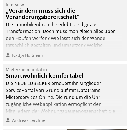
Die monatlichen
Interview
Mitteilungen zum
„Verändern muss sich die
Veränderungsbereitschaft“
Heizungs- und
Wasserverbrauch gehen
Die Immobilienbranche erlebt die digitale
automatisiert, vollständig
Transformation. Doch muss man gleich alles über
und auf Wunsch über
den Haufen werfen? Wie lässt sich der Wandel
mehrere zuvor
tatsächlich gestalten und umsetzen? Welche
festgelegte
Argumente zählen wirklich?
Nadja Hußmann
Kommunikationswege bei
den Empfängern ein.
Mieterkommunikation
Smartwohnlich komfortabel
Die NEUE LÜBECKER erneuert ihr Mitglieder-
ServicePortal von Grund auf mit Datatrains
Mieterservices Online. Die rund um die Uhr
zugängliche Webapplikation ermöglicht den
Mitgliedern der Wohnungs­bau­genossenschaft die
Kontaktaufnahme per Smartphone, Tablet oder PC.
Andreas Lerchner