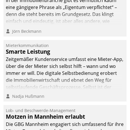
In der Immobilienbranche gibt es vermutlich kaum
eine gängigere Phrase als „Eigentum verpflichtet“ –
denn die steht bereits im Grundgesetz. Das klingt
einfach und eindeutig, ist aber alles andere, wie
Branchenbeschäftigte wissen. Denn mit der
Jörn Beckmann
Verantwortung folgen Verpflichtungen.
Mieterkommunikation
Smarte Leistung
Zeitgemäßer Kundenservice umfasst eine Mieter-App,
über die der Mieter sich selbst hilft – wann und wo
immer er will. Die digitale Selbstbedienung erobert
die Immobilienwirtschaft und ebnet den Weg für
selbstlaufende Geschäftsprozesse. Selbst ist der
Kunde und smart der Serviceanbieter.
Nadja Hußmann
Lob- und Beschwerde-Management
Motzen in Mannheim erlaubt
Die GBG Mannheim engagiert sich umfassend für ihre