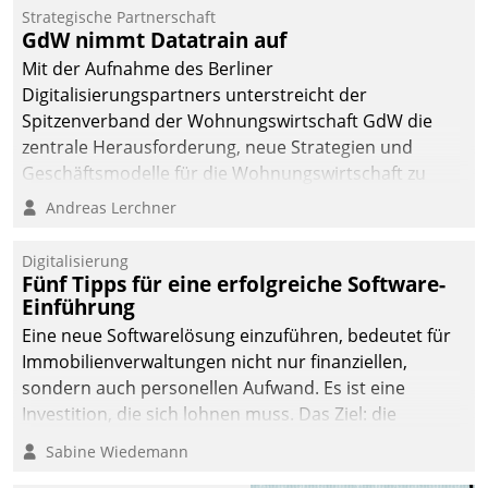
kommunale Wohnungsbauunternehmen daher
Strategische Partnerschaft
gemeinsam mit der Berliner Datatrain GmbH den
GdW nimmt Datatrain auf
Teilprozess der Objektsanierung digitalisiert.
Mit der Aufnahme des Berliner
Digitalisierungspartners unterstreicht der
Spitzenverband der Wohnungswirtschaft GdW die
zentrale Herausforderung, neue Strategien und
Geschäftsmodelle für die Wohnungswirtschaft zu
entwickeln.
Andreas Lerchner
Digitalisierung
Fünf Tipps für eine erfolgreiche Software-
Einführung
Eine neue Softwarelösung einzuführen, bedeutet für
Immobilienverwaltungen nicht nur finanziellen,
sondern auch personellen Aufwand. Es ist eine
Investition, die sich lohnen muss. Das Ziel: die
nachhaltige Optimierung der Geschäftsabläufe. Damit
Sabine Wiedemann
dieses Ziel erreicht wird, sollten einige Grundregeln