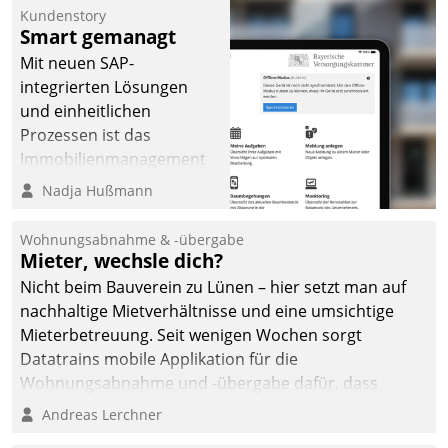
Kundenstory
Smart gemanagt
Mit neuen SAP-
integrierten Lösungen
und einheitlichen
Prozessen ist das
Immobilienmanagement
der Bayerischen
Nadja Hußmann
Versorgungskammer im
Ressort Kapitalanlage für
Wohnungsabnahme & -übergabe
künftige Aufgaben und
Mieter, wechsle dich?
Herausforderungen
Nicht beim Bauverein zu Lünen – hier setzt man auf
gerüstet.
nachhaltige Mietverhältnisse und eine umsichtige
Mieterbetreuung. Seit wenigen Wochen sorgt
Datatrains mobile Applikation für die
Wohnungsabnahme und -übergabe dafür, dass
Mieter wohlgeordnet kommen und, so es sein muss,
Andreas Lerchner
gehen können.