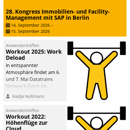
28. Kongress Immobilien- und Facility-
Management mit SAP in Berlin
14. September 2026
–
15. September 2026
Anwendertreffen
Workout 2025: Work
Deload
In entspannter
Atmosphäre findet am 6.
und 7. Mai Datatrains
Netzwerk-Event im
Kunden- und Partnerkreis
Nadja Hußmann
statt. Zentrale Frage: Wie
lassen sich
Anwendertreffen
Mammutprojekte
Workout 2022:
meistern und Workloads
Höhenflüge zur
Cloud
wuppen – bei zunehmend