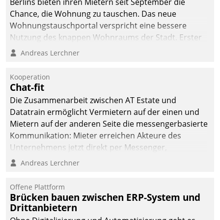
Berlins bieten ihren Mietern seit September die
Chance, die Wohnung zu tauschen. Das neue
Wohnungstauschportal verspricht eine bessere
Nutzung des knappen Wohnraums der Stadt. Erster
Anwendungsfall für Datatrains Lösung API-Hub mit
Andreas Lerchner
Schnittstellen zu den ERP-Systemen der
Unternehmen.
Kooperation
Chat-fit
Die Zusammenarbeit zwischen AT Estate und
Datatrain ermöglicht Vermietern auf der einen und
Mietern auf der anderen Seite die messengerbasierte
Kommunikation: Mieter erreichen Akteure des
Unternehmens jetzt direkt per Messenger,
Mitarbeiter oder Dienstleister empfangen oder
Andreas Lerchner
versenden die Nachrichten via Cockpit.
Offene Plattform
Brücken bauen zwischen ERP-System und
Drittanbietern