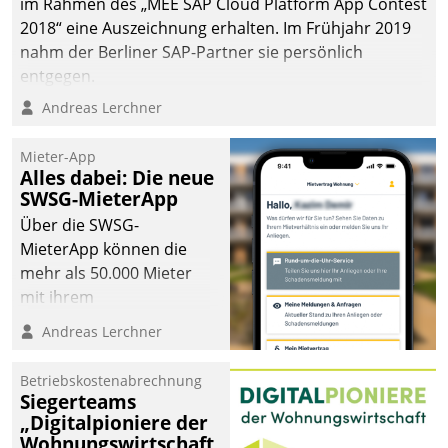
im Rahmen des „MEE SAP Cloud Platform App Contest
2018“ eine Auszeichnung erhalten. Im Frühjahr 2019
nahm der Berliner SAP-Partner sie persönlich
entgegen.
Andreas Lerchner
Mieter-App
Alles dabei: Die neue
SWSG-MieterApp
Über die SWSG-
MieterApp können die
mehr als 50.000 Mieter
mit ihrem
Wohnungsunternehmen
Andreas Lerchner
kommunizieren, auf dem
Laufenden bleiben, Daten
Betriebskostenabrechnung
einsehen und ändern
Siegerteams
oder
„Digitalpioniere der
Wohnungswirtschaft
Schadensmeldungen