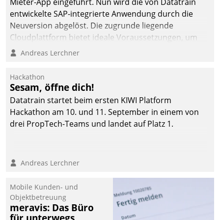
Mieter-App eingeführt. Nun wird die von Datatrain
entwickelte SAP-integrierte Anwendung durch die
Neuversion abgelöst. Die zugrunde liegende
Cloudplattform bietet ideale Voraussetzungen, um
die Funktionalität der App zu erweitern und weitere
Andreas Lerchner
innovative Apps, auch von Drittanbietern, in SAP zu
integrieren.
Hackathon
Sesam, öffne dich!
Datatrain startet beim ersten KIWI Platform
Hackathon am 10. und 11. September in einem von
drei PropTech-Teams und landet auf Platz 1.
Andreas Lerchner
Mobile Kunden- und
Objektbetreuung
meravis: Das Büro
für unterwegs