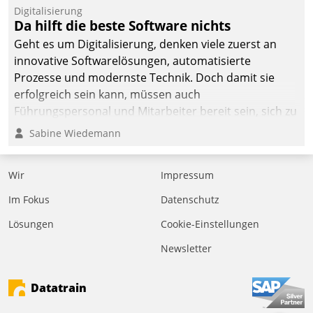
Digitalisierung
Da hilft die beste Software nichts
Geht es um Digitalisierung, denken viele zuerst an
innovative Softwarelösungen, automatisierte
Prozesse und modernste Technik. Doch damit sie
erfolgreich sein kann, müssen auch
Führungspersonal und Mitarbeiter bereit sein, sich zu
verändern und anzupassen, sonst werden sie an ihr
Sabine Wiedemann
scheitern.
Wir
Impressum
Im Fokus
Datenschutz
Lösungen
Cookie-Einstellungen
Newsletter
Datatrain