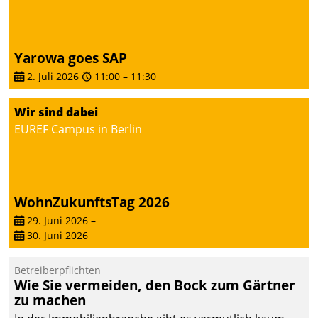
von AktivBo und
Datatrain ermöglicht
automatisiert ausgelöste,
zielgerichtete
Yarowa goes SAP
Mieterbefragungen – eine
2. Juli 2026
11:00
–
11:30
starke Grundlage für
intelligente,
Wir sind dabei
datengestützte
EUREF Campus in Berlin
Entscheidungen.
WohnZukunftsTag 2026
29. Juni 2026
–
30. Juni 2026
Betreiberpflichten
Wie Sie vermeiden, den Bock zum Gärtner
zu machen