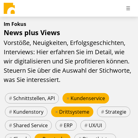
Im Fokus
News plus Views
Vorstöße, Neuigkeiten, Erfolgsgeschichten,
Interviews: Hier erfahren Sie im Detail, wie
wir digitalisieren und Sie profitieren können.
Steuern Sie über die Auswahl der Stichworte,
was Sie interessiert.
#
Schnittstellen, API
×
Kundenservice
#
Kundenstory
×
Drittsysteme
#
Strategie
#
Shared Service
#
ERP
#
UX/UI