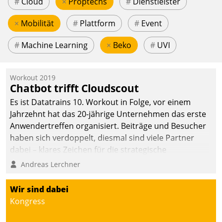
#
Cloud
×
Proptechs
#
Dienstleister
×
Mobilität
#
Plattform
#
Event
#
Machine Learning
×
Beko
#
UVI
Workout 2019
Chatbot trifft Cloudscout
Es ist Datatrains 10. Workout in Folge, vor einem
Jahrzehnt hat das 20-jährige Unternehmen das erste
Anwendertreffen organisiert. Beiträge und Besucher
haben sich verdoppelt, diesmal sind viele Partner
dabei – klares Zeichen für die strategische
Fokussierung auf den Kunden.
Andreas Lerchner
Wir sind dabei
Kongress