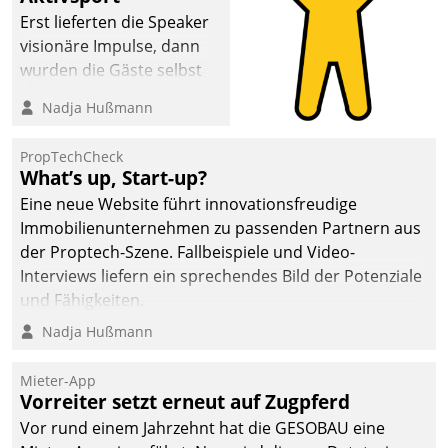
Erst lieferten die Speaker
visionäre Impulse, dann
wurden die Gäste selbst
aktiv und sammelten
Nadja Hußmann
methodisch
Vernetzungsideen fürs
PropTechCheck
Quartier. Dazwischen
What’s up, Start-up?
zeigte Datatrain, was es
Eine neue Website führt innovationsfreudige
Neues zu bieten hat.
Immobilienunternehmen zu passenden Partnern aus
der Proptech-Szene. Fallbeispiele und Video-
Interviews liefern ein sprechendes Bild der Potenziale
und Fähigkeiten.
Nadja Hußmann
Mieter-App
Vorreiter setzt erneut auf Zugpferd
Vor rund einem Jahrzehnt hat die GESOBAU eine