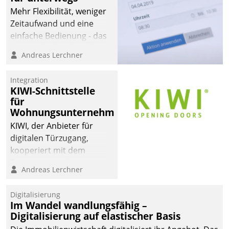
Mehr Flexibilität, weniger
Zeitaufwand und eine
einfache Bedienung - das
verspricht das aktuelle
Andreas Lerchner
Cockpit für mobile
Mitarbeiter von
Integration
Datatrain. Die meravis
KIWI-Schnittstelle
Wohnungsbau- und
für
Immobilien GmbH hat
Wohnungsunternehmen
sich dabei für den Betrieb
KIWI, der Anbieter für
der Lösung über die SAP
digitalen Türzugang,
Cloud Platform
kooperiert mit dem
entschieden - als erstes
Beratungs- und
Andreas Lerchner
Unternehmen am
Softwareentwicklungshaus
Wohnungsmarkt.
Datatrain.
Digitalisierung
Im Wandel wandlungsfähig –
Digitalisierung auf elastischer Basis