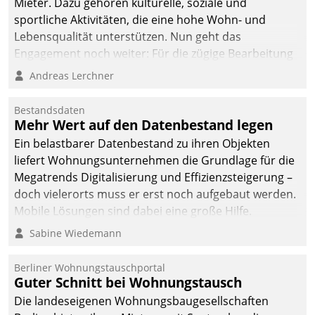
Mieter. Dazu gehören kulturelle, soziale und
sportliche Aktivitäten, die eine hohe Wohn- und
Lebensqualität unterstützen. Nun geht das
Engagement noch weiter: Für die zügige Bearbeitung
von Beschwerden – oder Lob – richtet das
Andreas Lerchner
Unternehmen mit Datatrains Applikation fürs Lob-
und Beschwerde-Management einen eigenen Kanal
Bestandsdaten
ein.
Mehr Wert auf den Datenbestand legen
Ein belastbarer Datenbestand zu ihren Objekten
liefert Wohnungsunternehmen die Grundlage für die
Megatrends Digitalisierung und Effizienzsteigerung –
doch vielerorts muss er erst noch aufgebaut werden.
Mobile Lösungen sind dabei eine große Hilfe.
Sabine Wiedemann
Berliner Wohnungstauschportal
Guter Schnitt bei Wohnungstausch
Die landeseigenen Wohnungsbaugesellschaften