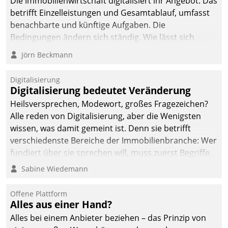
Die Immobilienwirtschaft digitalisiert ihr Angebot. Das
betrifft Einzelleistungen und Gesamtablauf, umfasst
benachbarte und künftige Aufgaben. Die
Bedingungen ändern sich ständig. Wie lässt sich
technisch die Kontrolle wahren und zugleich Freiraum
Jörn Beckmann
fürs Wachsen öffnen?
Digitalisierung
Digitalisierung bedeutet Veränderung
Heilsversprechen, Modewort, großes Fragezeichen?
Alle reden von Digitalisierung, aber die Wenigsten
wissen, was damit gemeint ist. Denn sie betrifft
verschiedenste Bereiche der Immobilienbranche: Wer
fundiert über sie sprechen will, muss zuerst Begriffe
klären. Ein Aspekt ist die betriebliche Optimierung:
Sabine Wiedemann
Moderne Softwarelösungen ermöglichen große
Einsparungen durch optimierte und automatisierte
Offene Plattform
Prozesse. Doch man darf nicht zu viel erwarten: Allein
Alles aus einer Hand?
mit der Einführung einer neuen Software ist es nicht
Alles bei einem Anbieter beziehen – das Prinzip von
getan. Die Digitalisierung erfordert von Unternehmen