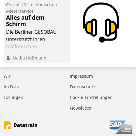
Laufenden bleiben, Daten
Cockpit für telefonischen
einsehen und ändern
Mieterservice
oder
Alles auf dem
Schirm
Schadensmeldungen
abgeben – rund um die
Die Berliner GESOBAU
Uhr.
unterstützt ihren
telefonischen
Mieterservice mit einem
Nadja Hußmann
digitalen Cockpit, das
situationsbezogen
passende Fragen und
Wir
Impressum
Schlagworte auswirft.
Im Fokus
Datenschutz
Eine intuitive
Dialogführung ermöglicht
Lösungen
Cookie-Einstellungen
dem externen
Newsletter
Serviceteam, Anrufe von
Mietenden zügiger und
Datatrain
effizienter zu bearbeiten.