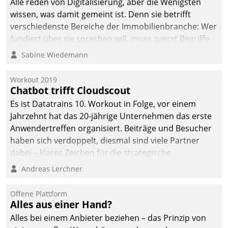
Alle reden von Digitalisierung, aber die Wenigsten
wissen, was damit gemeint ist. Denn sie betrifft
verschiedenste Bereiche der Immobilienbranche: Wer
fundiert über sie sprechen will, muss zuerst Begriffe
klären. Ein Aspekt ist die betriebliche Optimierung:
Sabine Wiedemann
Moderne Softwarelösungen ermöglichen große
Einsparungen durch optimierte und automatisierte
Workout 2019
Prozesse. Doch man darf nicht zu viel erwarten: Allein
Chatbot trifft Cloudscout
mit der Einführung einer neuen Software ist es nicht
Es ist Datatrains 10. Workout in Folge, vor einem
getan. Die Digitalisierung erfordert von Unternehmen
Jahrzehnt hat das 20-jährige Unternehmen das erste
die Bereitschaft, sich zu überprüfen, zu hinterfragen
Anwendertreffen organisiert. Beiträge und Besucher
und zu verändern.
haben sich verdoppelt, diesmal sind viele Partner
dabei – klares Zeichen für die strategische
Fokussierung auf den Kunden.
Andreas Lerchner
Offene Plattform
Alles aus einer Hand?
Alles bei einem Anbieter beziehen – das Prinzip von