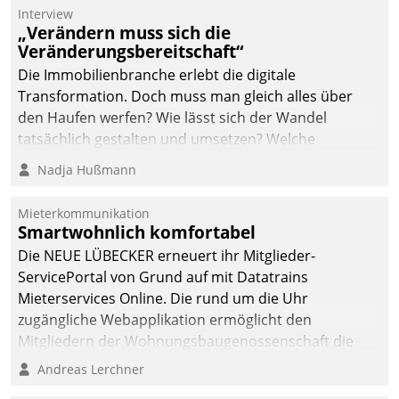
von AktivBo und
Interview
Datatrain ermöglicht
„Verändern muss sich die
automatisiert ausgelöste,
Veränderungsbereitschaft“
zielgerichtete
Die Immobilienbranche erlebt die digitale
Mieterbefragungen – eine
Transformation. Doch muss man gleich alles über
starke Grundlage für
den Haufen werfen? Wie lässt sich der Wandel
intelligente,
tatsächlich gestalten und umsetzen? Welche
datengestützte
Argumente zählen wirklich?
Nadja Hußmann
Entscheidungen.
Mieterkommunikation
Smartwohnlich komfortabel
Die NEUE LÜBECKER erneuert ihr Mitglieder-
ServicePortal von Grund auf mit Datatrains
Mieterservices Online. Die rund um die Uhr
zugängliche Webapplikation ermöglicht den
Mitgliedern der Wohnungs­bau­genossenschaft die
Kontaktaufnahme per Smartphone, Tablet oder PC.
Andreas Lerchner