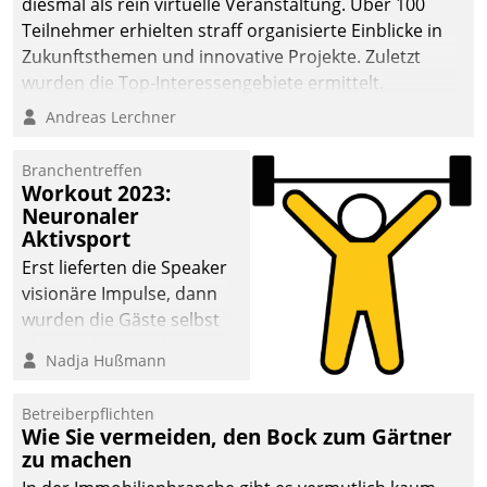
diesmal als rein virtuelle Veranstaltung. Über 100
Teilnehmer erhielten straff organisierte Einblicke in
Zukunftsthemen und innovative Projekte. Zuletzt
wurden die Top-Interessengebiete ermittelt.
Andreas Lerchner
Branchentreffen
Workout 2023:
Neuronaler
Aktivsport
Erst lieferten die Speaker
visionäre Impulse, dann
wurden die Gäste selbst
aktiv und sammelten
Nadja Hußmann
methodisch
Vernetzungsideen fürs
Betreiberpflichten
Quartier. Dazwischen
Wie Sie vermeiden, den Bock zum Gärtner
zeigte Datatrain, was es
zu machen
Neues zu bieten hat.