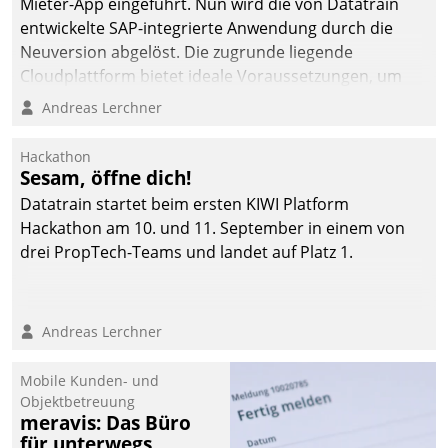
Mieter-App eingeführt. Nun wird die von Datatrain
automatisiert, vollständig
entwickelte SAP-integrierte Anwendung durch die
und auf Wunsch über
Neuversion abgelöst. Die zugrunde liegende
mehrere zuvor
Cloudplattform bietet ideale Voraussetzungen, um
festgelegte
die Funktionalität der App zu erweitern und weitere
Andreas Lerchner
Kommunikationswege bei
innovative Apps, auch von Drittanbietern, in SAP zu
den Empfängern ein.
integrieren.
Hackathon
Sesam, öffne dich!
Datatrain startet beim ersten KIWI Platform
Hackathon am 10. und 11. September in einem von
drei PropTech-Teams und landet auf Platz 1.
Andreas Lerchner
Mobile Kunden- und
Objektbetreuung
meravis: Das Büro
für unterwegs