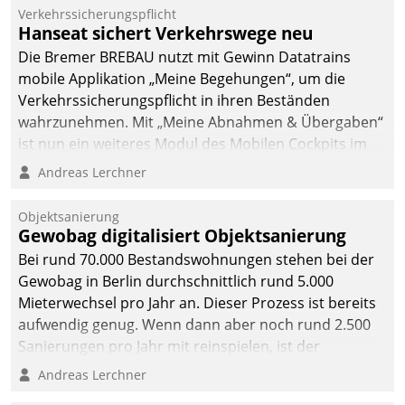
Verkehrssicherungspflicht
Hanseat sichert Verkehrswege neu
Die Bremer BREBAU nutzt mit Gewinn Datatrains
mobile Applikation „Meine Begehungen“, um die
Verkehrssicherungspflicht in ihren Beständen
wahrzunehmen. Mit „Meine Abnahmen & Übergaben“
ist nun ein weiteres Modul des Mobilen Cockpits im
Einsatz.
Andreas Lerchner
Objektsanierung
Gewobag digitalisiert Objektsanierung
Bei rund 70.000 Bestandswohnungen stehen bei der
Gewobag in Berlin durchschnittlich rund 5.000
Mieterwechsel pro Jahr an. Dieser Prozess ist bereits
aufwendig genug. Wenn dann aber noch rund 2.500
Sanierungen pro Jahr mit reinspielen, ist der
Betreuungs- und Organisationsaufwand immens. Im
Andreas Lerchner
Rahmen ihrer Digitalisierungsstrategie hat das