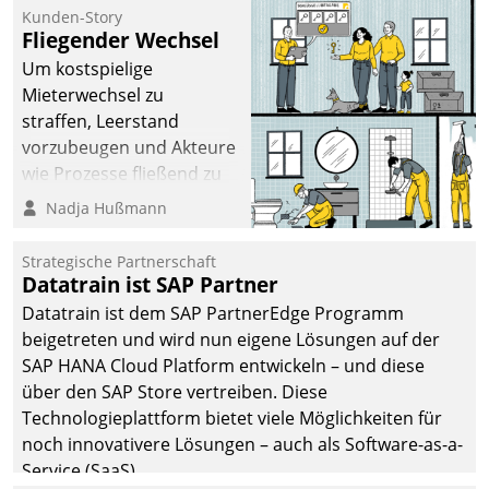
befolgt werden.
Kunden-Story
Fliegender Wechsel
Um kostspielige
Mieterwechsel zu
straffen, Leerstand
vorzubeugen und Akteure
wie Prozesse fließend zu
vernetzen, nutzt die
Nadja Hußmann
Berliner Gewobag seit
Jahresbeginn eine
Strategische Partnerschaft
Überblick, Einsicht und
Datatrain ist SAP Partner
Eingriff bietende Lösung.
Datatrain ist dem SAP PartnerEdge Programm
Zur Entwicklung setzte
beigetreten und wird nun eigene Lösungen auf der
man auf
SAP HANA Cloud Platform entwickeln – und diese
Cloudtechnologie,
über den SAP Store vertreiben. Diese
bewährte und Startup-
Technologieplattform bietet viele Möglichkeiten für
Partner sowie erstmals
noch innovativere Lösungen – auch als Software-as-a-
agile Projektmethoden.
Service (SaaS).