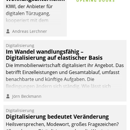
KIWI, der Anbieter für
digitalen Türzugang,
kooperiert mit dem
Beratungs- und
Andreas Lerchner
Softwareentwicklungshaus
Datatrain.
Digitalisierung
Im Wandel wandlungsfähig –
Digitalisierung auf elastischer Basis
Die Immobilienwirtschaft digitalisiert ihr Angebot. Das
betrifft Einzelleistungen und Gesamtablauf, umfasst
benachbarte und künftige Aufgaben. Die
Bedingungen ändern sich ständig. Wie lässt sich
technisch die Kontrolle wahren und zugleich Freiraum
Jörn Beckmann
fürs Wachsen öffnen?
Digitalisierung
Digitalisierung bedeutet Veränderung
Heilsversprechen, Modewort, großes Fragezeichen?