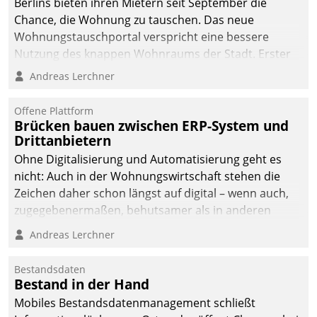
Berlins bieten ihren Mietern seit September die
Chance, die Wohnung zu tauschen. Das neue
Wohnungstauschportal verspricht eine bessere
Nutzung des knappen Wohnraums der Stadt. Erster
Anwendungsfall für Datatrains Lösung API-Hub mit
Andreas Lerchner
Schnittstellen zu den ERP-Systemen der
Unternehmen.
Offene Plattform
Brücken bauen zwischen ERP-System und
Drittanbietern
Ohne Digitalisierung und Automatisierung geht es
nicht: Auch in der Wohnungswirtschaft stehen die
Zeichen daher schon längst auf digital – wenn auch,
zugegebenermaßen, behutsamer als in anderen
Branchen.
Andreas Lerchner
Bestandsdaten
Bestand in der Hand
Mobiles Bestandsdatenmanagement schließt