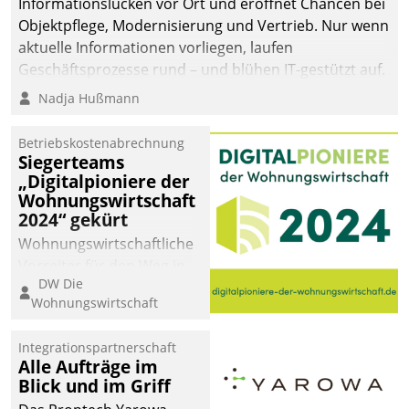
Informationslücken vor Ort und eröffnet Chancen bei
Objektpflege, Modernisierung und Vertrieb. Nur wenn
aktuelle Informationen vorliegen, laufen
Geschäftsprozesse rund – und blühen IT-gestützt auf.
Nadja Hußmann
Betriebskostenabrechnung
Siegerteams
„Digitalpioniere der
Wohnungswirtschaft
2024“ gekürt
Wohnungswirtschaftliche
Vorreiter für den Weg in
DW Die
eine digitale Zukunft zu
Wohnungswirtschaft
finden, ist das Ziel des
Awards „Digitalpioniere
Integrationspartnerschaft
der
Alle Aufträge im
Wohnungswirtschaft“.
Blick und im Griff
Bewerben können sich