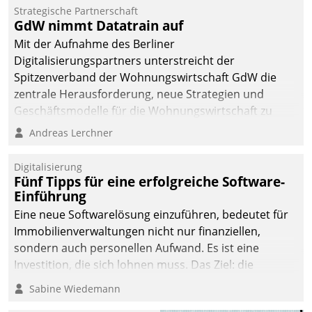
kommunale Wohnungsbauunternehmen daher
Strategische Partnerschaft
gemeinsam mit der Berliner Datatrain GmbH den
GdW nimmt Datatrain auf
Teilprozess der Objektsanierung digitalisiert.
Mit der Aufnahme des Berliner
Digitalisierungspartners unterstreicht der
Spitzenverband der Wohnungswirtschaft GdW die
zentrale Herausforderung, neue Strategien und
Geschäftsmodelle für die Wohnungswirtschaft zu
entwickeln.
Andreas Lerchner
Digitalisierung
Fünf Tipps für eine erfolgreiche Software-
Einführung
Eine neue Softwarelösung einzuführen, bedeutet für
Immobilienverwaltungen nicht nur finanziellen,
sondern auch personellen Aufwand. Es ist eine
Investition, die sich lohnen muss. Das Ziel: die
nachhaltige Optimierung der Geschäftsabläufe. Damit
Sabine Wiedemann
dieses Ziel erreicht wird, sollten einige Grundregeln