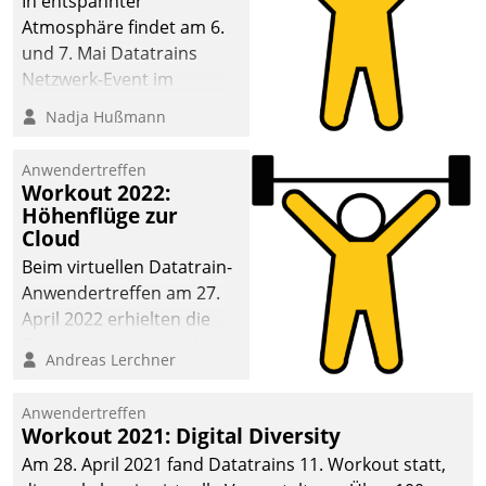
In entspannter
Atmosphäre findet am 6.
und 7. Mai Datatrains
Netzwerk-Event im
Kunden- und Partnerkreis
Nadja Hußmann
statt. Zentrale Frage: Wie
lassen sich
Anwendertreffen
Mammutprojekte
Workout 2022:
meistern und Workloads
Höhenflüge zur
Cloud
wuppen – bei zunehmend
anspruchsvollen
Beim virtuellen Datatrain-
Aufgaben und
Anwendertreffen am 27.
abnehmendem
April 2022 erhielten die
Nachwuchs?
Teilnehmerinnen und
Andreas Lerchner
Teilnehmer kurzweilige
Einblicke in innovative
Anwendertreffen
Cloud-Strategien und -
Workout 2021: Digital Diversity
Lösungen mit hohem
Am 28. April 2021 fand Datatrains 11. Workout statt,
Zukunftspotenzial.