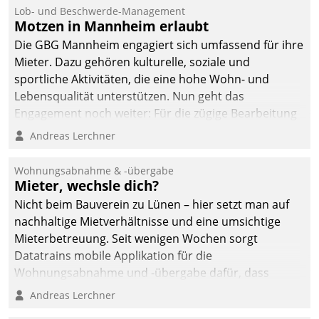
Ressort Kapitalanlage für
Lob- und Beschwerde-Management
künftige Aufgaben und
Motzen in Mannheim erlaubt
Herausforderungen
Die GBG Mannheim engagiert sich umfassend für ihre
gerüstet.
Mieter. Dazu gehören kulturelle, soziale und
sportliche Aktivitäten, die eine hohe Wohn- und
Lebensqualität unterstützen. Nun geht das
Engagement noch weiter: Für die zügige Bearbeitung
von Beschwerden – oder Lob – richtet das
Andreas Lerchner
Unternehmen mit Datatrains Applikation fürs Lob-
und Beschwerde-Management einen eigenen Kanal
Wohnungsabnahme & -übergabe
ein.
Mieter, wechsle dich?
Nicht beim Bauverein zu Lünen – hier setzt man auf
nachhaltige Mietverhältnisse und eine umsichtige
Mieterbetreuung. Seit wenigen Wochen sorgt
Datatrains mobile Applikation für die
Wohnungsabnahme und -übergabe dafür, dass
Mieter wohlgeordnet kommen und, so es sein muss,
Andreas Lerchner
gehen können.