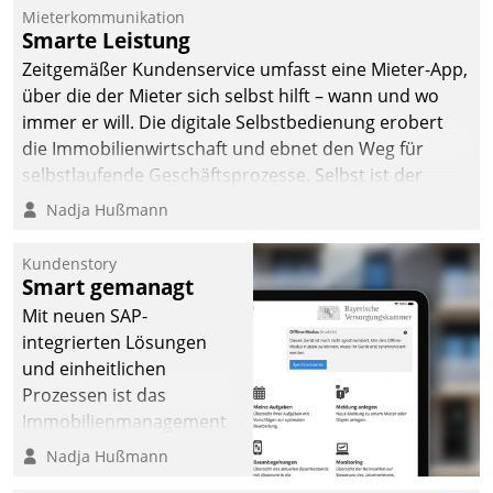
Mieterkommunikation
Smarte Leistung
Zeitgemäßer Kundenservice umfasst eine Mieter-App,
über die der Mieter sich selbst hilft – wann und wo
immer er will. Die digitale Selbstbedienung erobert
die Immobilienwirtschaft und ebnet den Weg für
selbstlaufende Geschäftsprozesse. Selbst ist der
Kunde und smart der Serviceanbieter.
Nadja Hußmann
Kundenstory
Smart gemanagt
Mit neuen SAP-
integrierten Lösungen
und einheitlichen
Prozessen ist das
Immobilienmanagement
der Bayerischen
Nadja Hußmann
Versorgungskammer im