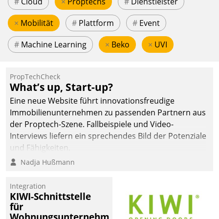
#
Cloud
×
Proptechs
#
Dienstleister
×
Mobilität
#
Plattform
#
Event
#
Machine Learning
×
Beko
×
UVI
PropTechCheck
What’s up, Start-up?
Eine neue Website führt innovationsfreudige
Immobilienunternehmen zu passenden Partnern aus
der Proptech-Szene. Fallbeispiele und Video-
Interviews liefern ein sprechendes Bild der Potenziale
und Fähigkeiten.
Nadja Hußmann
Integration
KIWI-Schnittstelle
für
Wohnungsunternehmen