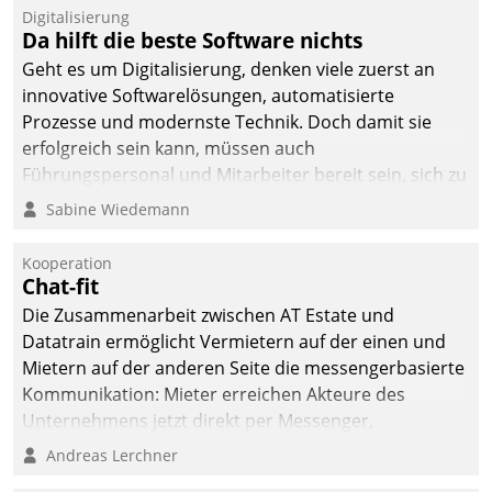
Digitalisierung
Da hilft die beste Software nichts
Geht es um Digitalisierung, denken viele zuerst an
innovative Softwarelösungen, automatisierte
Prozesse und modernste Technik. Doch damit sie
erfolgreich sein kann, müssen auch
Führungspersonal und Mitarbeiter bereit sein, sich zu
verändern und anzupassen, sonst werden sie an ihr
Sabine Wiedemann
scheitern.
Kooperation
Chat-fit
Die Zusammenarbeit zwischen AT Estate und
Datatrain ermöglicht Vermietern auf der einen und
Mietern auf der anderen Seite die messengerbasierte
Kommunikation: Mieter erreichen Akteure des
Unternehmens jetzt direkt per Messenger,
Mitarbeiter oder Dienstleister empfangen oder
Andreas Lerchner
versenden die Nachrichten via Cockpit.