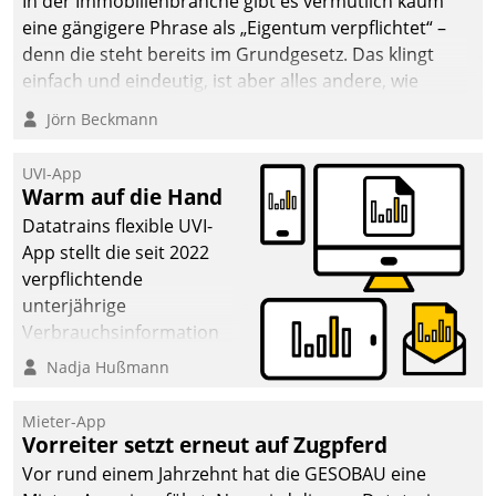
In der Immobilienbranche gibt es vermutlich kaum
eine gängigere Phrase als „Eigentum verpflichtet“ –
denn die steht bereits im Grundgesetz. Das klingt
einfach und eindeutig, ist aber alles andere, wie
Branchenbeschäftigte wissen. Denn mit der
Jörn Beckmann
Verantwortung folgen Verpflichtungen.
UVI-App
Warm auf die Hand
Datatrains flexible UVI-
App stellt die seit 2022
verpflichtende
unterjährige
Verbrauchsinformation
schnell, zuverlässig und
Nadja Hußmann
leicht bekömmlich bereit:
Die monatlichen
Mieter-App
Mitteilungen zum
Vorreiter setzt erneut auf Zugpferd
Heizungs- und
Vor rund einem Jahrzehnt hat die GESOBAU eine
Wasserverbrauch gehen