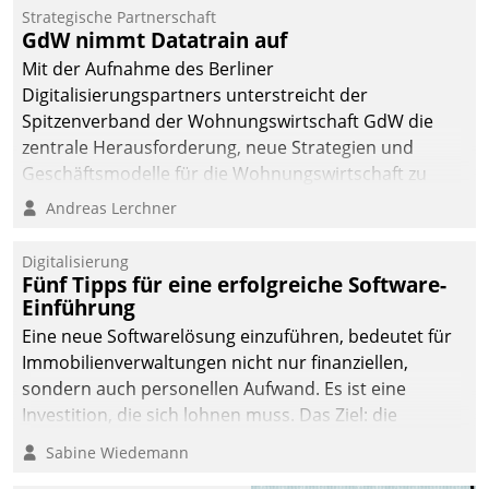
kommunale Wohnungsbauunternehmen daher
Strategische Partnerschaft
gemeinsam mit der Berliner Datatrain GmbH den
GdW nimmt Datatrain auf
Teilprozess der Objektsanierung digitalisiert.
Mit der Aufnahme des Berliner
Digitalisierungspartners unterstreicht der
Spitzenverband der Wohnungswirtschaft GdW die
zentrale Herausforderung, neue Strategien und
Geschäftsmodelle für die Wohnungswirtschaft zu
entwickeln.
Andreas Lerchner
Digitalisierung
Fünf Tipps für eine erfolgreiche Software-
Einführung
Eine neue Softwarelösung einzuführen, bedeutet für
Immobilienverwaltungen nicht nur finanziellen,
sondern auch personellen Aufwand. Es ist eine
Investition, die sich lohnen muss. Das Ziel: die
nachhaltige Optimierung der Geschäftsabläufe. Damit
Sabine Wiedemann
dieses Ziel erreicht wird, sollten einige Grundregeln