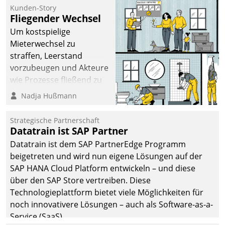
befolgt werden.
Kunden-Story
Fliegender Wechsel
Um kostspielige
Mieterwechsel zu
straffen, Leerstand
vorzubeugen und Akteure
wie Prozesse fließend zu
vernetzen, nutzt die
Nadja Hußmann
Berliner Gewobag seit
Jahresbeginn eine
Strategische Partnerschaft
Überblick, Einsicht und
Datatrain ist SAP Partner
Eingriff bietende Lösung.
Datatrain ist dem SAP PartnerEdge Programm
Zur Entwicklung setzte
beigetreten und wird nun eigene Lösungen auf der
man auf
SAP HANA Cloud Platform entwickeln – und diese
Cloudtechnologie,
über den SAP Store vertreiben. Diese
bewährte und Startup-
Technologieplattform bietet viele Möglichkeiten für
Partner sowie erstmals
noch innovativere Lösungen – auch als Software-as-a-
agile Projektmethoden.
Service (SaaS).