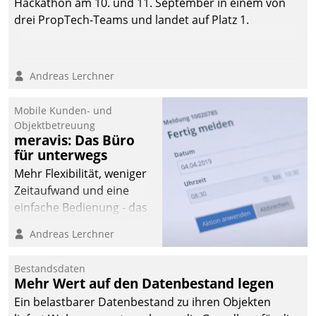
Hackathon am 10. und 11. September in einem von
drei PropTech-Teams und landet auf Platz 1.
Andreas Lerchner
Mobile Kunden- und
Objektbetreuung
meravis: Das Büro
für unterwegs
Mehr Flexibilität, weniger
Zeitaufwand und eine
einfache Bedienung - das
verspricht das aktuelle
Andreas Lerchner
Cockpit für mobile
Mitarbeiter von
Bestandsdaten
Datatrain. Die meravis
Mehr Wert auf den Datenbestand legen
Wohnungsbau- und
Ein belastbarer Datenbestand zu ihren Objekten
Immobilien GmbH hat