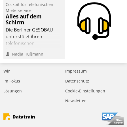
Laufenden bleiben, Daten
Cockpit für telefonischen
einsehen und ändern
Mieterservice
oder
Alles auf dem
Schirm
Schadensmeldungen
abgeben – rund um die
Die Berliner GESOBAU
Uhr.
unterstützt ihren
telefonischen
Mieterservice mit einem
Nadja Hußmann
digitalen Cockpit, das
situationsbezogen
passende Fragen und
Wir
Impressum
Schlagworte auswirft.
Im Fokus
Datenschutz
Eine intuitive
Dialogführung ermöglicht
Lösungen
Cookie-Einstellungen
dem externen
Newsletter
Serviceteam, Anrufe von
Mietenden zügiger und
Datatrain
effizienter zu bearbeiten.