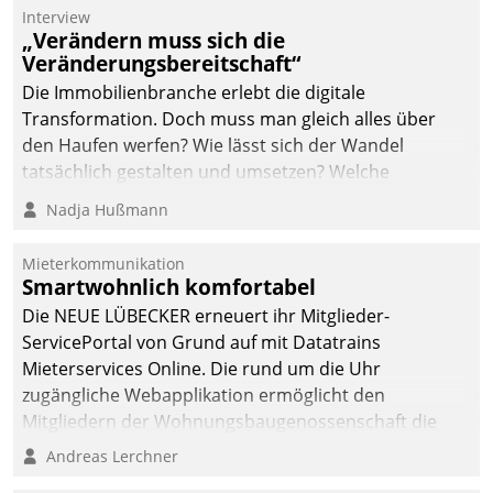
Die monatlichen
Interview
Mitteilungen zum
„Verändern muss sich die
Veränderungsbereitschaft“
Heizungs- und
Wasserverbrauch gehen
Die Immobilienbranche erlebt die digitale
automatisiert, vollständig
Transformation. Doch muss man gleich alles über
und auf Wunsch über
den Haufen werfen? Wie lässt sich der Wandel
mehrere zuvor
tatsächlich gestalten und umsetzen? Welche
festgelegte
Argumente zählen wirklich?
Nadja Hußmann
Kommunikationswege bei
den Empfängern ein.
Mieterkommunikation
Smartwohnlich komfortabel
Die NEUE LÜBECKER erneuert ihr Mitglieder-
ServicePortal von Grund auf mit Datatrains
Mieterservices Online. Die rund um die Uhr
zugängliche Webapplikation ermöglicht den
Mitgliedern der Wohnungs­bau­genossenschaft die
Kontaktaufnahme per Smartphone, Tablet oder PC.
Andreas Lerchner