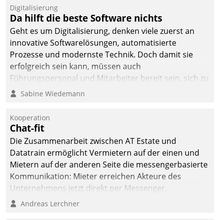
Digitalisierung
Da hilft die beste Software nichts
Geht es um Digitalisierung, denken viele zuerst an
innovative Softwarelösungen, automatisierte
Prozesse und modernste Technik. Doch damit sie
erfolgreich sein kann, müssen auch
Führungspersonal und Mitarbeiter bereit sein, sich zu
verändern und anzupassen, sonst werden sie an ihr
Sabine Wiedemann
scheitern.
Kooperation
Chat-fit
Die Zusammenarbeit zwischen AT Estate und
Datatrain ermöglicht Vermietern auf der einen und
Mietern auf der anderen Seite die messengerbasierte
Kommunikation: Mieter erreichen Akteure des
Unternehmens jetzt direkt per Messenger,
Mitarbeiter oder Dienstleister empfangen oder
Andreas Lerchner
versenden die Nachrichten via Cockpit.