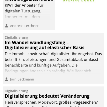
KIWI, der Anbieter für
digitalen Türzugang,
kooperiert mit dem
Beratungs- und
Andreas Lerchner
Softwareentwicklungshaus
Datatrain.
Digitalisierung
Im Wandel wandlungsfähig –
Digitalisierung auf elastischer Basis
Die Immobilienwirtschaft digitalisiert ihr Angebot. Das
betrifft Einzelleistungen und Gesamtablauf, umfasst
benachbarte und künftige Aufgaben. Die
Bedingungen ändern sich ständig. Wie lässt sich
technisch die Kontrolle wahren und zugleich Freiraum
Jörn Beckmann
fürs Wachsen öffnen?
Digitalisierung
Digitalisierung bedeutet Veränderung
Heilsversprechen, Modewort, großes Fragezeichen?