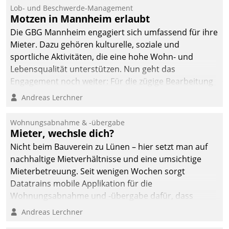
Ressort Kapitalanlage für
Lob- und Beschwerde-Management
künftige Aufgaben und
Motzen in Mannheim erlaubt
Herausforderungen
Die GBG Mannheim engagiert sich umfassend für ihre
gerüstet.
Mieter. Dazu gehören kulturelle, soziale und
sportliche Aktivitäten, die eine hohe Wohn- und
Lebensqualität unterstützen. Nun geht das
Engagement noch weiter: Für die zügige Bearbeitung
von Beschwerden – oder Lob – richtet das
Andreas Lerchner
Unternehmen mit Datatrains Applikation fürs Lob-
und Beschwerde-Management einen eigenen Kanal
Wohnungsabnahme & -übergabe
ein.
Mieter, wechsle dich?
Nicht beim Bauverein zu Lünen – hier setzt man auf
nachhaltige Mietverhältnisse und eine umsichtige
Mieterbetreuung. Seit wenigen Wochen sorgt
Datatrains mobile Applikation für die
Wohnungsabnahme und -übergabe dafür, dass
Mieter wohlgeordnet kommen und, so es sein muss,
Andreas Lerchner
gehen können.