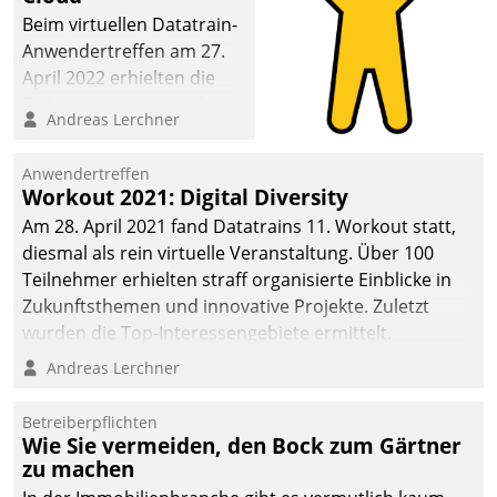
Beim virtuellen Datatrain-
Anwendertreffen am 27.
April 2022 erhielten die
Teilnehmerinnen und
Andreas Lerchner
Teilnehmer kurzweilige
Einblicke in innovative
Anwendertreffen
Cloud-Strategien und -
Workout 2021: Digital Diversity
Lösungen mit hohem
Am 28. April 2021 fand Datatrains 11. Workout statt,
Zukunftspotenzial.
diesmal als rein virtuelle Veranstaltung. Über 100
Teilnehmer erhielten straff organisierte Einblicke in
Zukunftsthemen und innovative Projekte. Zuletzt
wurden die Top-Interessengebiete ermittelt.
Andreas Lerchner
Betreiberpflichten
Wie Sie vermeiden, den Bock zum Gärtner
zu machen