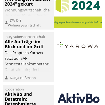
2024“ gekürt
Wohnungswirtschaftliche
Vorreiter für den Weg in
DW Die
eine digitale Zukunft zu
Wohnungswirtschaft
finden, ist das Ziel des
Awards „Digitalpioniere
Integrationspartnerschaft
der
Alle Aufträge im
Wohnungswirtschaft“.
Blick und im Griff
Bewerben können sich
Das Proptech Yarowa
dafür ein Team
setzt auf SAP-
bestehend aus
Schnittstellenkompetenz:
Wohnungsunternehmen
Datatrain integriert
und PropTech.
Yarowas Portal zur
Nadja Hußmann
Vergabe und Verwaltung
von Aufträgen der
Kooperation
operativen
AktivBo und
Instandhaltung in die
Datatrain:
Datenbasierte
SAP-Systemlandschaft