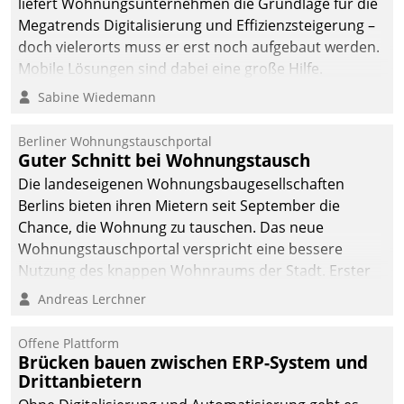
liefert Wohnungsunternehmen die Grundlage für die
sich dabei für den Betrieb
Megatrends Digitalisierung und Effizienzsteigerung –
der Lösung über die SAP
doch vielerorts muss er erst noch aufgebaut werden.
Cloud Platform
Mobile Lösungen sind dabei eine große Hilfe.
entschieden - als erstes
Sabine Wiedemann
Unternehmen am
Wohnungsmarkt.
Berliner Wohnungstauschportal
Guter Schnitt bei Wohnungstausch
Die landeseigenen Wohnungsbaugesellschaften
Berlins bieten ihren Mietern seit September die
Chance, die Wohnung zu tauschen. Das neue
Wohnungstauschportal verspricht eine bessere
Nutzung des knappen Wohnraums der Stadt. Erster
Anwendungsfall für Datatrains Lösung API-Hub mit
Andreas Lerchner
Schnittstellen zu den ERP-Systemen der
Unternehmen.
Offene Plattform
Brücken bauen zwischen ERP-System und
Drittanbietern