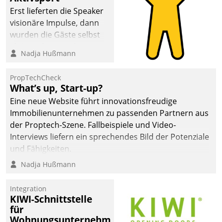
anspruchsvollen
Erst lieferten die Speaker
Aufgaben und
visionäre Impulse, dann
abnehmendem
wurden die Gäste selbst
Nachwuchs?
aktiv und sammelten
Nadja Hußmann
methodisch
Vernetzungsideen fürs
PropTechCheck
Quartier. Dazwischen
What’s up, Start-up?
zeigte Datatrain, was es
Eine neue Website führt innovationsfreudige
Neues zu bieten hat.
Immobilienunternehmen zu passenden Partnern aus
der Proptech-Szene. Fallbeispiele und Video-
Interviews liefern ein sprechendes Bild der Potenziale
und Fähigkeiten.
Nadja Hußmann
Integration
KIWI-Schnittstelle
für
Wohnungsunternehmen