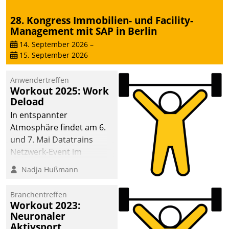
28. Kongress Immobilien- und Facility-
Management mit SAP in Berlin
14. September 2026
–
15. September 2026
Anwendertreffen
Workout 2025: Work
Deload
In entspannter
Atmosphäre findet am 6.
und 7. Mai Datatrains
Netzwerk-Event im
Kunden- und Partnerkreis
Nadja Hußmann
statt. Zentrale Frage: Wie
lassen sich
Branchentreffen
Mammutprojekte
Workout 2023:
meistern und Workloads
Neuronaler
Aktivsport
wuppen – bei zunehmend