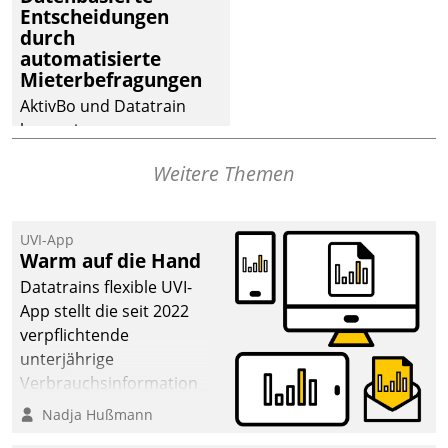
Entscheidungen
deutscher
durch
Wohnungsunternehmen
automatisierte
– und beschleunigt damit
Mieterbefragungen
den Weg vom
AktivBo und Datatrain
Mieteranliegen zum
kooperieren –
Dienstleisterauftrag.
Immobilienunternehmen
Weitere Themen
profitieren: Die nahtlose
Integration der Lösungen
von AktivBo und
UVI-App
Datatrain ermöglicht
Warm auf die Hand
automatisiert ausgelöste,
Datatrains flexible UVI-
zielgerichtete
App stellt die seit 2022
Mieterbefragungen – eine
verpflichtende
starke Grundlage für
unterjährige
intelligente,
Verbrauchsinformation
datengestützte
schnell, zuverlässig und
Nadja Hußmann
Entscheidungen.
leicht bekömmlich bereit: