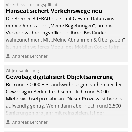
Verkehrssicherungspflicht
Hanseat sichert Verkehrswege neu
Die Bremer BREBAU nutzt mit Gewinn Datatrains
mobile Applikation „Meine Begehungen“, um die
Verkehrssicherungspflicht in ihren Beständen
wahrzunehmen. Mit „Meine Abnahmen & Übergaben“
ist nun ein weiteres Modul des Mobilen Cockpits im
Einsatz.
Andreas Lerchner
Objektsanierung
Gewobag digitalisiert Objektsanierung
Bei rund 70.000 Bestandswohnungen stehen bei der
Gewobag in Berlin durchschnittlich rund 5.000
Mieterwechsel pro Jahr an. Dieser Prozess ist bereits
aufwendig genug. Wenn dann aber noch rund 2.500
Sanierungen pro Jahr mit reinspielen, ist der
Betreuungs- und Organisationsaufwand immens. Im
Andreas Lerchner
Rahmen ihrer Digitalisierungsstrategie hat das