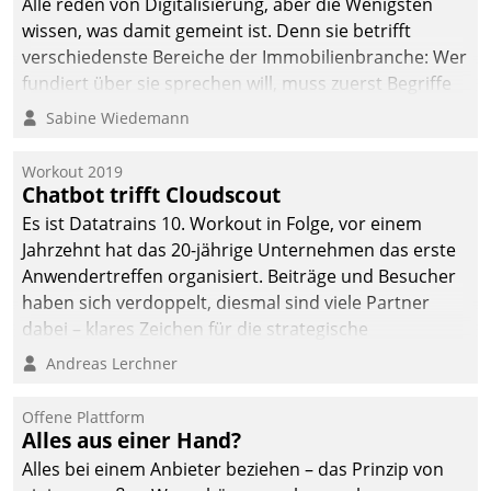
Alle reden von Digitalisierung, aber die Wenigsten
wissen, was damit gemeint ist. Denn sie betrifft
verschiedenste Bereiche der Immobilienbranche: Wer
fundiert über sie sprechen will, muss zuerst Begriffe
klären. Ein Aspekt ist die betriebliche Optimierung:
Sabine Wiedemann
Moderne Softwarelösungen ermöglichen große
Einsparungen durch optimierte und automatisierte
Workout 2019
Prozesse. Doch man darf nicht zu viel erwarten: Allein
Chatbot trifft Cloudscout
mit der Einführung einer neuen Software ist es nicht
Es ist Datatrains 10. Workout in Folge, vor einem
getan. Die Digitalisierung erfordert von Unternehmen
Jahrzehnt hat das 20-jährige Unternehmen das erste
die Bereitschaft, sich zu überprüfen, zu hinterfragen
Anwendertreffen organisiert. Beiträge und Besucher
und zu verändern.
haben sich verdoppelt, diesmal sind viele Partner
dabei – klares Zeichen für die strategische
Fokussierung auf den Kunden.
Andreas Lerchner
Offene Plattform
Alles aus einer Hand?
Alles bei einem Anbieter beziehen – das Prinzip von