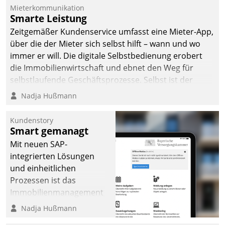
Mieterkommunikation
Smarte Leistung
Zeitgemäßer Kundenservice umfasst eine Mieter-App,
über die der Mieter sich selbst hilft – wann und wo
immer er will. Die digitale Selbstbedienung erobert
die Immobilienwirtschaft und ebnet den Weg für
selbstlaufende Geschäftsprozesse. Selbst ist der
Kunde und smart der Serviceanbieter.
Nadja Hußmann
Kundenstory
Smart gemanagt
Mit neuen SAP-
integrierten Lösungen
und einheitlichen
Prozessen ist das
Immobilienmanagement
der Bayerischen
Nadja Hußmann
Versorgungskammer im