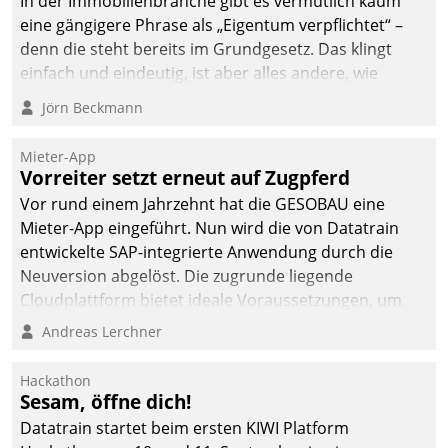
In der Immobilienbranche gibt es vermutlich kaum
eine gängigere Phrase als „Eigentum verpflichtet“ –
denn die steht bereits im Grundgesetz. Das klingt
einfach und eindeutig, ist aber alles andere, wie
Branchenbeschäftigte wissen. Denn mit der
Jörn Beckmann
Verantwortung folgen Verpflichtungen.
Mieter-App
Vorreiter setzt erneut auf Zugpferd
Vor rund einem Jahrzehnt hat die GESOBAU eine
Mieter-App eingeführt. Nun wird die von Datatrain
entwickelte SAP-integrierte Anwendung durch die
Neuversion abgelöst. Die zugrunde liegende
Cloudplattform bietet ideale Voraussetzungen, um
die Funktionalität der App zu erweitern und weitere
Andreas Lerchner
innovative Apps, auch von Drittanbietern, in SAP zu
integrieren.
Hackathon
Sesam, öffne dich!
Datatrain startet beim ersten KIWI Platform