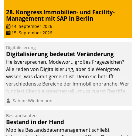
28. Kongress Immobilien- und Facility-
Management mit SAP in Berlin
14. September 2026
–
15. September 2026
Digitalisierung
Digitalisierung bedeutet Veränderung
Heilsversprechen, Modewort, großes Fragezeichen?
Alle reden von Digitalisierung, aber die Wenigsten
wissen, was damit gemeint ist. Denn sie betrifft
verschiedenste Bereiche der Immobilienbranche: Wer
fundiert über sie sprechen will, muss zuerst Begriffe
klären. Ein Aspekt ist die betriebliche Optimierung:
Sabine Wiedemann
Moderne Softwarelösungen ermöglichen große
Einsparungen durch optimierte und automatisierte
Bestandsdaten
Prozesse. Doch man darf nicht zu viel erwarten: Allein
Bestand in der Hand
mit der Einführung einer neuen Software ist es nicht
Mobiles Bestandsdatenmanagement schließt
getan. Die Digitalisierung erfordert von Unternehmen