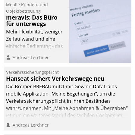
Mobile Kunden- und
Objektbetreuung
meravis: Das Büro
für unterwegs
Mehr Flexibilität, weniger
Zeitaufwand und eine
einfache Bedienung - das
verspricht das aktuelle
Andreas Lerchner
Cockpit für mobile
Mitarbeiter von
Verkehrssicherungspflicht
Datatrain. Die meravis
Hanseat sichert Verkehrswege neu
Wohnungsbau- und
Die Bremer BREBAU nutzt mit Gewinn Datatrains
Immobilien GmbH hat
mobile Applikation „Meine Begehungen“, um die
sich dabei für den Betrieb
Verkehrssicherungspflicht in ihren Beständen
der Lösung über die SAP
wahrzunehmen. Mit „Meine Abnahmen & Übergaben“
Cloud Platform
ist nun ein weiteres Modul des Mobilen Cockpits im
entschieden - als erstes
Einsatz.
Andreas Lerchner
Unternehmen am
Wohnungsmarkt.