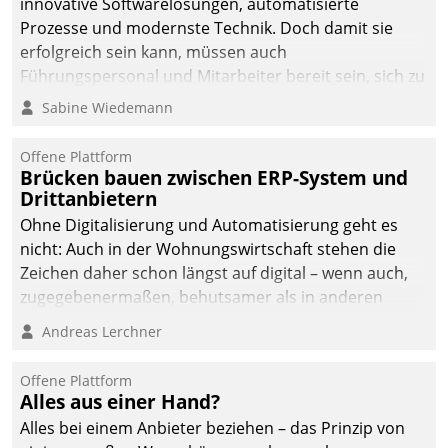
innovative Softwarelösungen, automatisierte
Prozesse und modernste Technik. Doch damit sie
erfolgreich sein kann, müssen auch
Führungspersonal und Mitarbeiter bereit sein, sich zu
verändern und anzupassen, sonst werden sie an ihr
Sabine Wiedemann
scheitern.
Offene Plattform
Brücken bauen zwischen ERP-System und
Drittanbietern
Ohne Digitalisierung und Automatisierung geht es
nicht: Auch in der Wohnungswirtschaft stehen die
Zeichen daher schon längst auf digital – wenn auch,
zugegebenermaßen, behutsamer als in anderen
Branchen.
Andreas Lerchner
Offene Plattform
Alles aus einer Hand?
Alles bei einem Anbieter beziehen – das Prinzip von