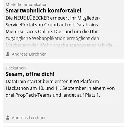
Mieterkommunikation
Smartwohnlich komfortabel
Die NEUE LÜBECKER erneuert ihr Mitglieder-
ServicePortal von Grund auf mit Datatrains
Mieterservices Online. Die rund um die Uhr
zugängliche Webapplikation ermöglicht den
Mitgliedern der Wohnungs­bau­genossenschaft die
Kontaktaufnahme per Smartphone, Tablet oder PC.
Andreas Lerchner
Hackathon
Sesam, öffne dich!
Datatrain startet beim ersten KIWI Platform
Hackathon am 10. und 11. September in einem von
drei PropTech-Teams und landet auf Platz 1.
Andreas Lerchner