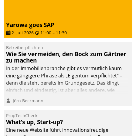
abgeben – rund um die
Uhr.
Yarowa goes SAP
2. Juli 2026
11:00
–
11:30
Betreiberpflichten
Wie Sie vermeiden, den Bock zum Gärtner
zu machen
In der Immobilienbranche gibt es vermutlich kaum
eine gängigere Phrase als „Eigentum verpflichtet“ –
denn die steht bereits im Grundgesetz. Das klingt
einfach und eindeutig, ist aber alles andere, wie
Branchenbeschäftigte wissen. Denn mit der
Jörn Beckmann
Verantwortung folgen Verpflichtungen.
PropTechCheck
What’s up, Start-up?
Eine neue Website führt innovationsfreudige