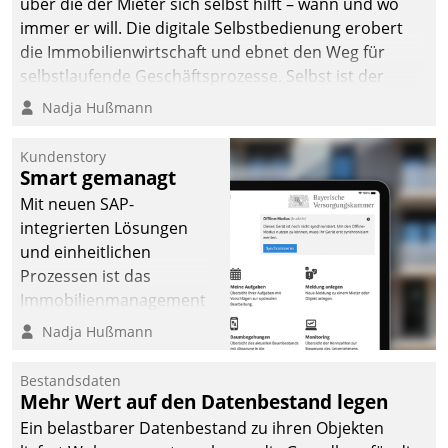
über die der Mieter sich selbst hilft – wann und wo
immer er will. Die digitale Selbstbedienung erobert
die Immobilienwirtschaft und ebnet den Weg für
selbstlaufende Geschäftsprozesse. Selbst ist der
Kunde und smart der Serviceanbieter.
Nadja Hußmann
Kundenstory
Smart gemanagt
Mit neuen SAP-
integrierten Lösungen
und einheitlichen
Prozessen ist das
Immobilienmanagement
der Bayerischen
Nadja Hußmann
Versorgungskammer im
Ressort Kapitalanlage für
Bestandsdaten
künftige Aufgaben und
Mehr Wert auf den Datenbestand legen
Herausforderungen
Ein belastbarer Datenbestand zu ihren Objekten
gerüstet.