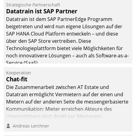
Jahresbeginn eine
Strategische Partnerschaft
Überblick, Einsicht und
Datatrain ist SAP Partner
Eingriff bietende Lösung.
Datatrain ist dem SAP PartnerEdge Programm
Zur Entwicklung setzte
beigetreten und wird nun eigene Lösungen auf der
man auf
SAP HANA Cloud Platform entwickeln – und diese
Cloudtechnologie,
über den SAP Store vertreiben. Diese
bewährte und Startup-
Technologieplattform bietet viele Möglichkeiten für
Partner sowie erstmals
noch innovativere Lösungen – auch als Software-as-a-
agile Projektmethoden.
Service (SaaS).
Kooperation
Chat-fit
Die Zusammenarbeit zwischen AT Estate und
Datatrain ermöglicht Vermietern auf der einen und
Mietern auf der anderen Seite die messengerbasierte
Kommunikation: Mieter erreichen Akteure des
Unternehmens jetzt direkt per Messenger,
Mitarbeiter oder Dienstleister empfangen oder
Andreas Lerchner
versenden die Nachrichten via Cockpit.