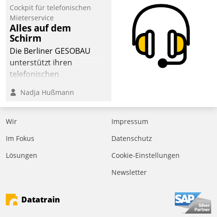
Cockpit für telefonischen
der
Mieterservice
Wohnungswirtschaft“.
Alles auf dem
Bewerben können sich
Schirm
dafür ein Team
Die Berliner GESOBAU
bestehend aus
unterstützt ihren
Wohnungsunternehmen
telefonischen
und PropTech.
Mieterservice mit einem
Nadja Hußmann
digitalen Cockpit, das
situationsbezogen
passende Fragen und
Wir
Impressum
Schlagworte auswirft.
Im Fokus
Datenschutz
Eine intuitive
Dialogführung ermöglicht
Lösungen
Cookie-Einstellungen
dem externen
Newsletter
Serviceteam, Anrufe von
Mietenden zügiger und
Datatrain
effizienter zu bearbeiten.