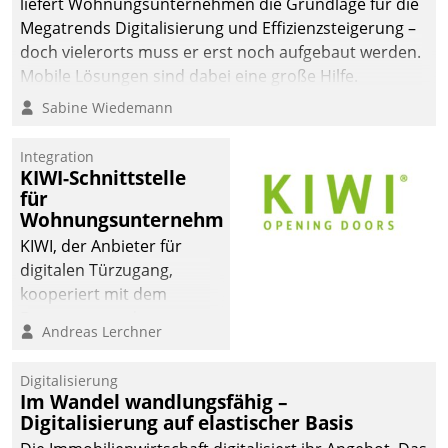
liefert Wohnungsunternehmen die Grundlage für die
Megatrends Digitalisierung und Effizienzsteigerung –
doch vielerorts muss er erst noch aufgebaut werden.
Mobile Lösungen sind dabei eine große Hilfe.
Sabine Wiedemann
Integration
KIWI-Schnittstelle
für
Wohnungsunternehmen
KIWI, der Anbieter für
digitalen Türzugang,
kooperiert mit dem
Beratungs- und
Andreas Lerchner
Softwareentwicklungshaus
Datatrain.
Digitalisierung
Im Wandel wandlungsfähig –
Digitalisierung auf elastischer Basis