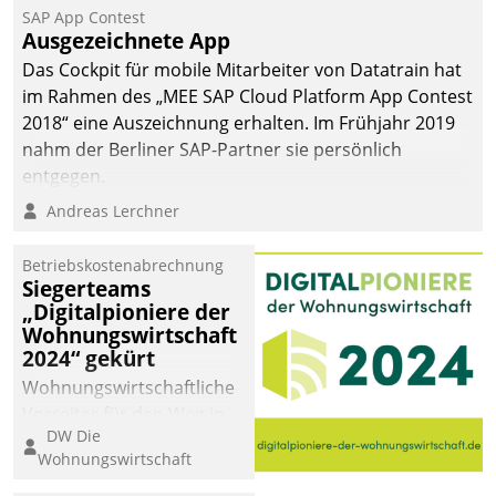
SAP App Contest
Ausgezeichnete App
Das Cockpit für mobile Mitarbeiter von Datatrain hat
im Rahmen des „MEE SAP Cloud Platform App Contest
2018“ eine Auszeichnung erhalten. Im Frühjahr 2019
nahm der Berliner SAP-Partner sie persönlich
entgegen.
Andreas Lerchner
Betriebskostenabrechnung
Siegerteams
„Digitalpioniere der
Wohnungswirtschaft
2024“ gekürt
Wohnungswirtschaftliche
Vorreiter für den Weg in
DW Die
eine digitale Zukunft zu
Wohnungswirtschaft
finden, ist das Ziel des
Awards „Digitalpioniere