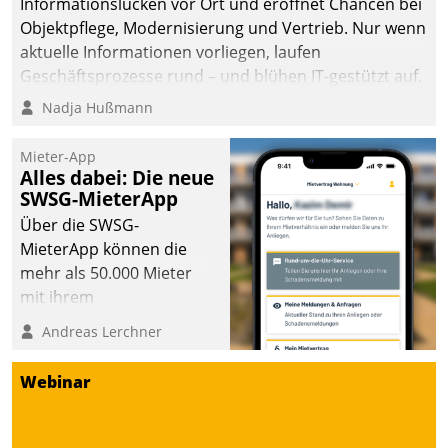
Informationslücken vor Ort und eröffnet Chancen bei
die Bereitschaft, sich zu überprüfen, zu hinterfragen
Objektpflege, Modernisierung und Vertrieb. Nur wenn
und zu verändern.
aktuelle Informationen vorliegen, laufen
Geschäftsprozesse rund – und blühen IT-gestützt auf.
Nadja Hußmann
Mieter-App
Alles dabei: Die neue
SWSG-MieterApp
Über die SWSG-
MieterApp können die
mehr als 50.000 Mieter
mit ihrem
Wohnungsunternehmen
Andreas Lerchner
kommunizieren, auf dem
Laufenden bleiben, Daten
Webinar
einsehen und ändern
oder
Schadensmeldungen