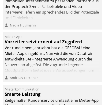
Immobilienunternehmen zu passenden Partnern aus
der Proptech-Szene. Fallbeispiele und Video-
Interviews liefern ein sprechendes Bild der Potenziale
und Fähigkeiten.
Nadja Hußmann
Mieter-App
Vorreiter setzt erneut auf Zugpferd
Vor rund einem Jahrzehnt hat die GESOBAU eine
Mieter-App eingeführt. Nun wird die von Datatrain
entwickelte SAP-integrierte Anwendung durch die
Neuversion abgelöst. Die zugrunde liegende
Cloudplattform bietet ideale Voraussetzungen, um
die Funktionalität der App zu erweitern und weitere
Andreas Lerchner
innovative Apps, auch von Drittanbietern, in SAP zu
integrieren.
Mieterkommunikation
Smarte Leistung
Zeitgemäßer Kundenservice umfasst eine Mieter-App,