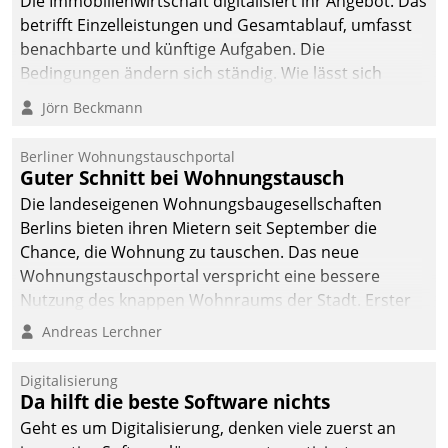
Die Immobilienwirtschaft digitalisiert ihr Angebot. Das
betrifft Einzelleistungen und Gesamtablauf, umfasst
benachbarte und künftige Aufgaben. Die
Bedingungen ändern sich ständig. Wie lässt sich
technisch die Kontrolle wahren und zugleich Freiraum
Jörn Beckmann
fürs Wachsen öffnen?
Berliner Wohnungstauschportal
Guter Schnitt bei Wohnungstausch
Die landeseigenen Wohnungsbaugesellschaften
Berlins bieten ihren Mietern seit September die
Chance, die Wohnung zu tauschen. Das neue
Wohnungstauschportal verspricht eine bessere
Nutzung des knappen Wohnraums der Stadt. Erster
Anwendungsfall für Datatrains Lösung API-Hub mit
Andreas Lerchner
Schnittstellen zu den ERP-Systemen der
Unternehmen.
Digitalisierung
Da hilft die beste Software nichts
Geht es um Digitalisierung, denken viele zuerst an