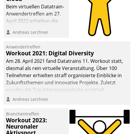
anspruchsvollen
Beim virtuellen Datatrain-
Aufgaben und
Anwendertreffen am 27.
abnehmendem
April 2022 erhielten die
Nachwuchs?
Teilnehmerinnen und
Andreas Lerchner
Teilnehmer kurzweilige
Einblicke in innovative
Anwendertreffen
Cloud-Strategien und -
Workout 2021: Digital Diversity
Lösungen mit hohem
Am 28. April 2021 fand Datatrains 11. Workout statt,
Zukunftspotenzial.
diesmal als rein virtuelle Veranstaltung. Über 100
Teilnehmer erhielten straff organisierte Einblicke in
Zukunftsthemen und innovative Projekte. Zuletzt
wurden die Top-Interessengebiete ermittelt.
Andreas Lerchner
Branchentreffen
Workout 2023:
Neuronaler
Aktivsport