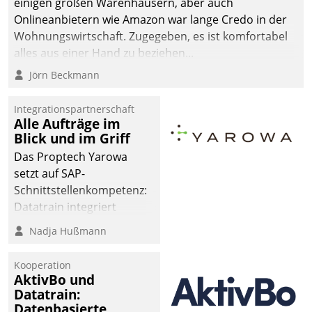
einigen großen Warenhäusern, aber auch
Onlineanbietern wie Amazon war lange Credo in der
Wohnungswirtschaft. Zugegeben, es ist komfortabel
alles aus einer Hand zu beziehen...
Jörn Beckmann
Integrationspartnerschaft
Alle Aufträge im
Blick und im Griff
Das Proptech Yarowa
setzt auf SAP-
Schnittstellenkompetenz:
Datatrain integriert
Yarowas Portal zur
Nadja Hußmann
Vergabe und Verwaltung
von Aufträgen der
Kooperation
operativen
AktivBo und
Instandhaltung in die
Datatrain:
Datenbasierte
SAP-Systemlandschaft