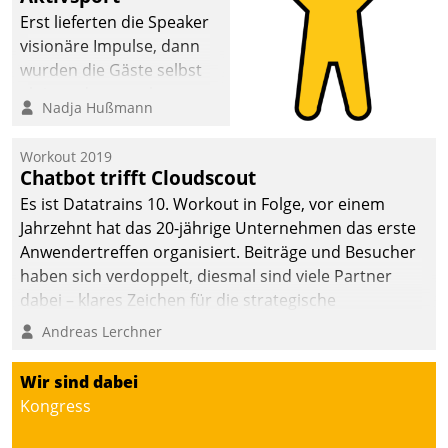
Erst lieferten die Speaker
visionäre Impulse, dann
wurden die Gäste selbst
aktiv und sammelten
Nadja Hußmann
methodisch
Vernetzungsideen fürs
Workout 2019
Quartier. Dazwischen
Chatbot trifft Cloudscout
zeigte Datatrain, was es
Es ist Datatrains 10. Workout in Folge, vor einem
Neues zu bieten hat.
Jahrzehnt hat das 20-jährige Unternehmen das erste
Anwendertreffen organisiert. Beiträge und Besucher
haben sich verdoppelt, diesmal sind viele Partner
dabei – klares Zeichen für die strategische
Fokussierung auf den Kunden.
Andreas Lerchner
Wir sind dabei
Kongress