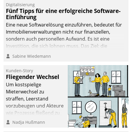
Digitalisierung
Fünf Tipps für eine erfolgreiche Software-
Einführung
Eine neue Softwarelösung einzuführen, bedeutet für
Immobilienverwaltungen nicht nur finanziellen,
sondern auch personellen Aufwand. Es ist eine
Investition, die sich lohnen muss. Das Ziel: die
nachhaltige Optimierung der Geschäftsabläufe. Damit
Sabine Wiedemann
dieses Ziel erreicht wird, sollten einige Grundregeln
befolgt werden.
Kunden-Story
Fliegender Wechsel
Um kostspielige
Mieterwechsel zu
straffen, Leerstand
vorzubeugen und Akteure
wie Prozesse fließend zu
vernetzen, nutzt die
Nadja Hußmann
Berliner Gewobag seit