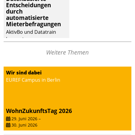
Entscheidungen
deutscher
durch
Wohnungsunternehmen
automatisierte
– und beschleunigt damit
Mieterbefragungen
den Weg vom
AktivBo und Datatrain
Mieteranliegen zum
kooperieren –
Dienstleisterauftrag.
Immobilienunternehmen
Weitere Themen
profitieren: Die nahtlose
Integration der Lösungen
von AktivBo und
Wir sind dabei
Datatrain ermöglicht
EUREF Campus in Berlin
automatisiert ausgelöste,
zielgerichtete
Mieterbefragungen – eine
starke Grundlage für
WohnZukunftsTag 2026
intelligente,
datengestützte
29. Juni 2026
–
30. Juni 2026
Entscheidungen.