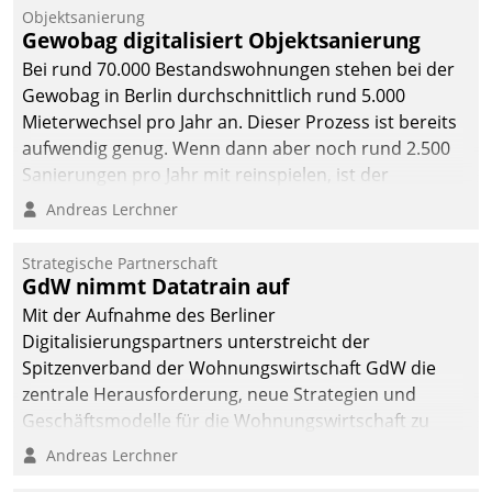
Objektsanierung
Gewobag digitalisiert Objektsanierung
Bei rund 70.000 Bestandswohnungen stehen bei der
Gewobag in Berlin durchschnittlich rund 5.000
Mieterwechsel pro Jahr an. Dieser Prozess ist bereits
aufwendig genug. Wenn dann aber noch rund 2.500
Sanierungen pro Jahr mit reinspielen, ist der
Betreuungs- und Organisationsaufwand immens. Im
Andreas Lerchner
Rahmen ihrer Digitalisierungsstrategie hat das
kommunale Wohnungsbauunternehmen daher
Strategische Partnerschaft
gemeinsam mit der Berliner Datatrain GmbH den
GdW nimmt Datatrain auf
Teilprozess der Objektsanierung digitalisiert.
Mit der Aufnahme des Berliner
Digitalisierungspartners unterstreicht der
Spitzenverband der Wohnungswirtschaft GdW die
zentrale Herausforderung, neue Strategien und
Geschäftsmodelle für die Wohnungswirtschaft zu
entwickeln.
Andreas Lerchner