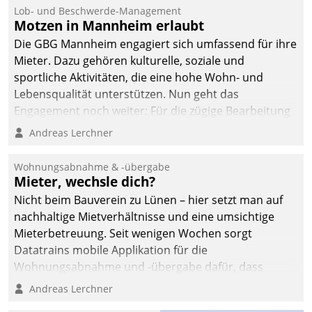
Lob- und Beschwerde-Management
Motzen in Mannheim erlaubt
Die GBG Mannheim engagiert sich umfassend für ihre
Mieter. Dazu gehören kulturelle, soziale und
sportliche Aktivitäten, die eine hohe Wohn- und
Lebensqualität unterstützen. Nun geht das
Engagement noch weiter: Für die zügige Bearbeitung
von Beschwerden – oder Lob – richtet das
Andreas Lerchner
Unternehmen mit Datatrains Applikation fürs Lob-
und Beschwerde-Management einen eigenen Kanal
Wohnungsabnahme & -übergabe
ein.
Mieter, wechsle dich?
Nicht beim Bauverein zu Lünen – hier setzt man auf
nachhaltige Mietverhältnisse und eine umsichtige
Mieterbetreuung. Seit wenigen Wochen sorgt
Datatrains mobile Applikation für die
Wohnungsabnahme und -übergabe dafür, dass
Mieter wohlgeordnet kommen und, so es sein muss,
Andreas Lerchner
gehen können.