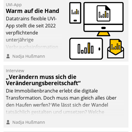
UVI-App
Warm auf die Hand
Datatrains flexible UVI-
App stellt die seit 2022
verpflichtende
unterjährige
Verbrauchsinformation
schnell, zuverlässig und
Nadja Hußmann
leicht bekömmlich bereit:
Die monatlichen
Interview
Mitteilungen zum
„Verändern muss sich die
Veränderungsbereitschaft“
Heizungs- und
Wasserverbrauch gehen
Die Immobilienbranche erlebt die digitale
automatisiert, vollständig
Transformation. Doch muss man gleich alles über
und auf Wunsch über
den Haufen werfen? Wie lässt sich der Wandel
mehrere zuvor
tatsächlich gestalten und umsetzen? Welche
festgelegte
Argumente zählen wirklich?
Nadja Hußmann
Kommunikationswege bei
den Empfängern ein.