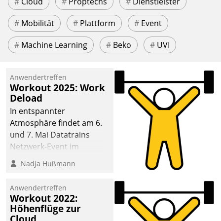
#
Cloud
#
Proptechs
#
Dienstleister
#
Mobilität
#
Plattform
#
Event
#
Machine Learning
#
Beko
#
UVI
Anwendertreffen
Workout 2025: Work
Deload
In entspannter
Atmosphäre findet am 6.
und 7. Mai Datatrains
Netzwerk-Event im
Kunden- und Partnerkreis
Nadja Hußmann
statt. Zentrale Frage: Wie
lassen sich
Anwendertreffen
Mammutprojekte
Workout 2022:
meistern und Workloads
Höhenflüge zur
Cloud
wuppen – bei zunehmend