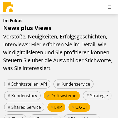
Im Fokus
News plus Views
Vorstöße, Neuigkeiten, Erfolgsgeschichten,
Interviews: Hier erfahren Sie im Detail, wie
wir digitalisieren und Sie profitieren können.
Steuern Sie über die Auswahl der Stichworte,
was Sie interessiert.
#
Schnittstellen, API
#
Kundenservice
#
Kundenstory
×
Drittsysteme
#
Strategie
#
Shared Service
×
ERP
×
UX/UI