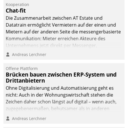
Kooperation
Chat-fit
Die Zusammenarbeit zwischen AT Estate und
Datatrain ermöglicht Vermietern auf der einen und
Mietern auf der anderen Seite die messengerbasierte
Kommunikation: Mieter erreichen Akteure des
Unternehmens jetzt direkt per Messenger,
Mitarbeiter oder Dienstleister empfangen oder
Andreas Lerchner
versenden die Nachrichten via Cockpit.
Offene Plattform
Brücken bauen zwischen ERP-System und
Drittanbietern
Ohne Digitalisierung und Automatisierung geht es
nicht: Auch in der Wohnungswirtschaft stehen die
Zeichen daher schon längst auf digital – wenn auch,
zugegebenermaßen, behutsamer als in anderen
Branchen.
Andreas Lerchner