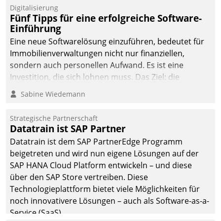
Digitalisierung
Fünf Tipps für eine erfolgreiche Software-
Einführung
Eine neue Softwarelösung einzuführen, bedeutet für
Immobilienverwaltungen nicht nur finanziellen,
sondern auch personellen Aufwand. Es ist eine
Investition, die sich lohnen muss. Das Ziel: die
nachhaltige Optimierung der Geschäftsabläufe. Damit
Sabine Wiedemann
dieses Ziel erreicht wird, sollten einige Grundregeln
befolgt werden.
Strategische Partnerschaft
Datatrain ist SAP Partner
Datatrain ist dem SAP PartnerEdge Programm
beigetreten und wird nun eigene Lösungen auf der
SAP HANA Cloud Platform entwickeln – und diese
über den SAP Store vertreiben. Diese
Technologieplattform bietet viele Möglichkeiten für
noch innovativere Lösungen – auch als Software-as-a-
Service (SaaS).