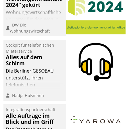
2024“ gekürt
Wohnungswirtschaftliche
Vorreiter für den Weg in
DW Die
eine digitale Zukunft zu
Wohnungswirtschaft
finden, ist das Ziel des
Awards „Digitalpioniere
Cockpit für telefonischen
der
Mieterservice
Wohnungswirtschaft“.
Alles auf dem
Bewerben können sich
Schirm
dafür ein Team
Die Berliner GESOBAU
bestehend aus
unterstützt ihren
Wohnungsunternehmen
telefonischen
und PropTech.
Mieterservice mit einem
Nadja Hußmann
digitalen Cockpit, das
situationsbezogen
Integrationspartnerschaft
passende Fragen und
Alle Aufträge im
Schlagworte auswirft.
Blick und im Griff
Eine intuitive