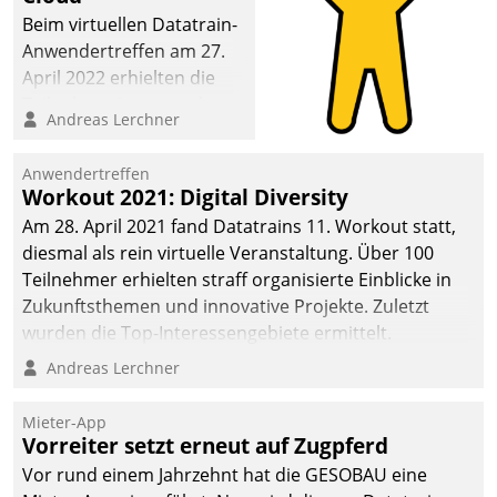
Beim virtuellen Datatrain-
Anwendertreffen am 27.
April 2022 erhielten die
Teilnehmerinnen und
Andreas Lerchner
Teilnehmer kurzweilige
Einblicke in innovative
Anwendertreffen
Cloud-Strategien und -
Workout 2021: Digital Diversity
Lösungen mit hohem
Am 28. April 2021 fand Datatrains 11. Workout statt,
Zukunftspotenzial.
diesmal als rein virtuelle Veranstaltung. Über 100
Teilnehmer erhielten straff organisierte Einblicke in
Zukunftsthemen und innovative Projekte. Zuletzt
wurden die Top-Interessengebiete ermittelt.
Andreas Lerchner
Mieter-App
Vorreiter setzt erneut auf Zugpferd
Vor rund einem Jahrzehnt hat die GESOBAU eine