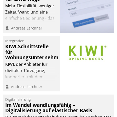
Mehr Flexibilität, weniger
Zeitaufwand und eine
einfache Bedienung - das
verspricht das aktuelle
Andreas Lerchner
Cockpit für mobile
Mitarbeiter von
Integration
Datatrain. Die meravis
KIWI-Schnittstelle
Wohnungsbau- und
für
Immobilien GmbH hat
Wohnungsunternehmen
sich dabei für den Betrieb
KIWI, der Anbieter für
der Lösung über die SAP
digitalen Türzugang,
Cloud Platform
kooperiert mit dem
entschieden - als erstes
Beratungs- und
Andreas Lerchner
Unternehmen am
Softwareentwicklungshaus
Wohnungsmarkt.
Datatrain.
Digitalisierung
Im Wandel wandlungsfähig –
Digitalisierung auf elastischer Basis