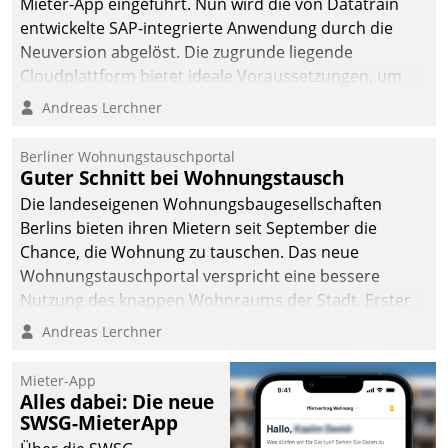
Mieter-App eingeführt. Nun wird die von Datatrain
entwickelte SAP-integrierte Anwendung durch die
Neuversion abgelöst. Die zugrunde liegende
Cloudplattform bietet ideale Voraussetzungen, um
die Funktionalität der App zu erweitern und weitere
Andreas Lerchner
innovative Apps, auch von Drittanbietern, in SAP zu
integrieren.
Berliner Wohnungstauschportal
Guter Schnitt bei Wohnungstausch
Die landeseigenen Wohnungsbaugesellschaften
Berlins bieten ihren Mietern seit September die
Chance, die Wohnung zu tauschen. Das neue
Wohnungstauschportal verspricht eine bessere
Nutzung des knappen Wohnraums der Stadt. Erster
Anwendungsfall für Datatrains Lösung API-Hub mit
Andreas Lerchner
Schnittstellen zu den ERP-Systemen der
Unternehmen.
Mieter-App
Alles dabei: Die neue
SWSG-MieterApp