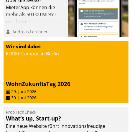
Über die SWSG-
MieterApp können die
mehr als 50.000 Mieter
mit ihrem
Wohnungsunternehmen
Andreas Lerchner
kommunizieren, auf dem
Laufenden bleiben, Daten
Wir sind dabei
einsehen und ändern
EUREF Campus in Berlin
oder
Schadensmeldungen
abgeben – rund um die
Uhr.
WohnZukunftsTag 2026
29. Juni 2026
–
30. Juni 2026
PropTechCheck
What’s up, Start-up?
Eine neue Website führt innovationsfreudige