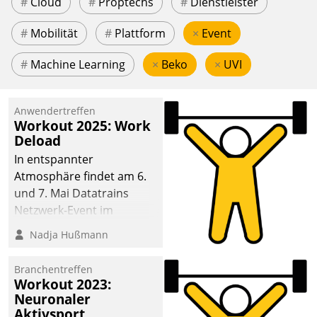
#
Cloud
#
Proptechs
#
Dienstleister
#
Mobilität
#
Plattform
×
Event
#
Machine Learning
×
Beko
×
UVI
Anwendertreffen
Workout 2025: Work
Deload
In entspannter
Atmosphäre findet am 6.
und 7. Mai Datatrains
Netzwerk-Event im
Kunden- und Partnerkreis
Nadja Hußmann
statt. Zentrale Frage: Wie
lassen sich
Branchentreffen
Mammutprojekte
Workout 2023:
meistern und Workloads
Neuronaler
Aktivsport
wuppen – bei zunehmend