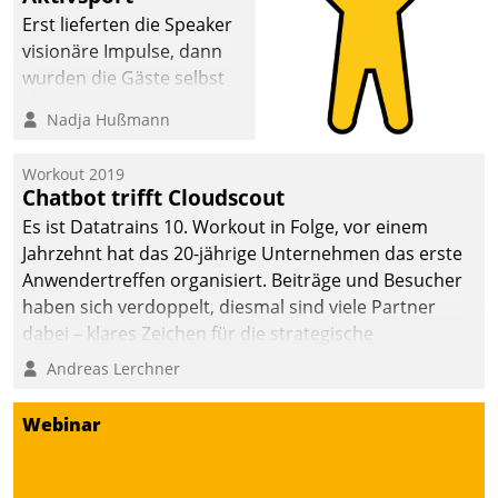
anspruchsvollen
Erst lieferten die Speaker
Aufgaben und
visionäre Impulse, dann
abnehmendem
wurden die Gäste selbst
Nachwuchs?
aktiv und sammelten
Nadja Hußmann
methodisch
Vernetzungsideen fürs
Workout 2019
Quartier. Dazwischen
Chatbot trifft Cloudscout
zeigte Datatrain, was es
Es ist Datatrains 10. Workout in Folge, vor einem
Neues zu bieten hat.
Jahrzehnt hat das 20-jährige Unternehmen das erste
Anwendertreffen organisiert. Beiträge und Besucher
haben sich verdoppelt, diesmal sind viele Partner
dabei – klares Zeichen für die strategische
Fokussierung auf den Kunden.
Andreas Lerchner
Webinar