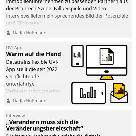
Immobilienunternehmen zu passenden Partnern aus
der Proptech-Szene. Fallbeispiele und Video-
Interviews liefern ein sprechendes Bild der Potenziale
und Fähigkeiten.
Nadja Hußmann
UVI-App
Warm auf die Hand
Datatrains flexible UVI-
App stellt die seit 2022
verpflichtende
unterjährige
Verbrauchsinformation
schnell, zuverlässig und
Nadja Hußmann
leicht bekömmlich bereit:
Die monatlichen
Interview
Mitteilungen zum
„Verändern muss sich die
Veränderungsbereitschaft“
Heizungs- und
Wasserverbrauch gehen