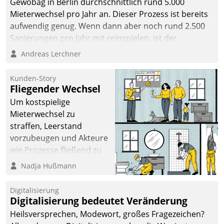
Gewobag in Berlin durchschnittlich rund 5.000
Mieterwechsel pro Jahr an. Dieser Prozess ist bereits
aufwendig genug. Wenn dann aber noch rund 2.500
Sanierungen pro Jahr mit reinspielen, ist der
Betreuungs- und Organisationsaufwand immens. Im
Andreas Lerchner
Rahmen ihrer Digitalisierungsstrategie hat das
kommunale Wohnungsbauunternehmen daher
Kunden-Story
gemeinsam mit der Berliner Datatrain GmbH den
Fliegender Wechsel
Teilprozess der Objektsanierung digitalisiert.
Um kostspielige
Mieterwechsel zu
straffen, Leerstand
vorzubeugen und Akteure
wie Prozesse fließend zu
vernetzen, nutzt die
Nadja Hußmann
Berliner Gewobag seit
Jahresbeginn eine
Digitalisierung
Überblick, Einsicht und
Digitalisierung bedeutet Veränderung
Eingriff bietende Lösung.
Heilsversprechen, Modewort, großes Fragezeichen?
Zur Entwicklung setzte