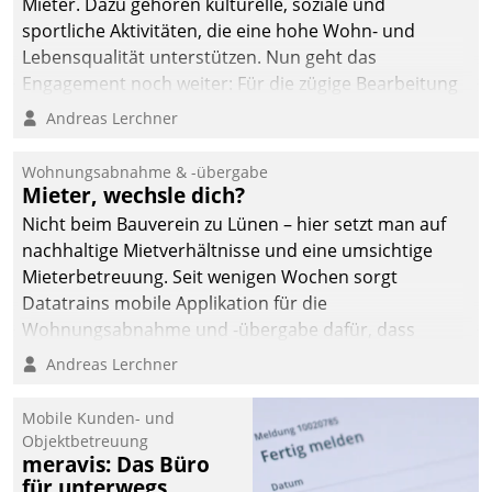
Mieter. Dazu gehören kulturelle, soziale und
sportliche Aktivitäten, die eine hohe Wohn- und
Lebensqualität unterstützen. Nun geht das
Engagement noch weiter: Für die zügige Bearbeitung
von Beschwerden – oder Lob – richtet das
Andreas Lerchner
Unternehmen mit Datatrains Applikation fürs Lob-
und Beschwerde-Management einen eigenen Kanal
Wohnungsabnahme & -übergabe
ein.
Mieter, wechsle dich?
Nicht beim Bauverein zu Lünen – hier setzt man auf
nachhaltige Mietverhältnisse und eine umsichtige
Mieterbetreuung. Seit wenigen Wochen sorgt
Datatrains mobile Applikation für die
Wohnungsabnahme und -übergabe dafür, dass
Mieter wohlgeordnet kommen und, so es sein muss,
Andreas Lerchner
gehen können.
Mobile Kunden- und
Objektbetreuung
meravis: Das Büro
für unterwegs