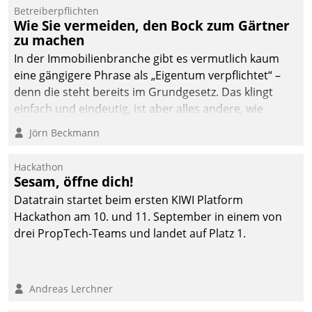
von AktivBo und
Betreiberpflichten
Datatrain ermöglicht
Wie Sie vermeiden, den Bock zum Gärtner
automatisiert ausgelöste,
zu machen
zielgerichtete
In der Immobilienbranche gibt es vermutlich kaum
Mieterbefragungen – eine
eine gängigere Phrase als „Eigentum verpflichtet“ –
starke Grundlage für
denn die steht bereits im Grundgesetz. Das klingt
intelligente,
einfach und eindeutig, ist aber alles andere, wie
datengestützte
Branchenbeschäftigte wissen. Denn mit der
Jörn Beckmann
Entscheidungen.
Verantwortung folgen Verpflichtungen.
Hackathon
Sesam, öffne dich!
Datatrain startet beim ersten KIWI Platform
Hackathon am 10. und 11. September in einem von
drei PropTech-Teams und landet auf Platz 1.
Andreas Lerchner