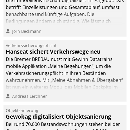
Die Immobilienwirtschaft digitalisiert ihr Angebot. Das
betrifft Einzelleistungen und Gesamtablauf, umfasst
benachbarte und künftige Aufgaben. Die
Bedingungen ändern sich ständig. Wie lässt sich
technisch die Kontrolle wahren und zugleich Freiraum
Jörn Beckmann
fürs Wachsen öffnen?
Verkehrssicherungspflicht
Hanseat sichert Verkehrswege neu
Die Bremer BREBAU nutzt mit Gewinn Datatrains
mobile Applikation „Meine Begehungen“, um die
Verkehrssicherungspflicht in ihren Beständen
wahrzunehmen. Mit „Meine Abnahmen & Übergaben“
ist nun ein weiteres Modul des Mobilen Cockpits im
Einsatz.
Andreas Lerchner
Objektsanierung
Gewobag digitalisiert Objektsanierung
Bei rund 70.000 Bestandswohnungen stehen bei der