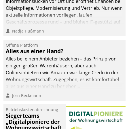
Informationslücken vor Ort und eröffnet Chancen bei
Objektpflege, Modernisierung und Vertrieb. Nur wenn
aktuelle Informationen vorliegen, laufen
Geschäftsprozesse rund – und blühen IT-gestützt auf.
Nadja Hußmann
Offene Plattform
Alles aus einer Hand?
Alles bei einem Anbieter beziehen – das Prinzip von
einigen großen Warenhäusern, aber auch
Onlineanbietern wie Amazon war lange Credo in der
Wohnungswirtschaft. Zugegeben, es ist komfortabel
alles aus einer Hand zu beziehen...
Jörn Beckmann
Betriebskostenabrechnung
Siegerteams
„Digitalpioniere der
Wohnungswirtschaft