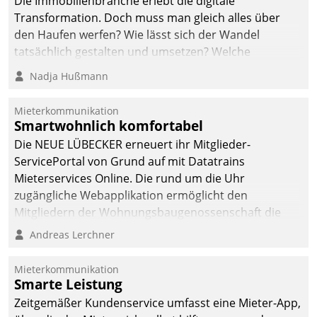
Die Immobilienbranche erlebt die digitale
automatisiert, vollständig
Transformation. Doch muss man gleich alles über
und auf Wunsch über
den Haufen werfen? Wie lässt sich der Wandel
mehrere zuvor
tatsächlich gestalten und umsetzen? Welche
festgelegte
Argumente zählen wirklich?
Nadja Hußmann
Kommunikationswege bei
den Empfängern ein.
Mieterkommunikation
Smartwohnlich komfortabel
Die NEUE LÜBECKER erneuert ihr Mitglieder-
ServicePortal von Grund auf mit Datatrains
Mieterservices Online. Die rund um die Uhr
zugängliche Webapplikation ermöglicht den
Mitgliedern der Wohnungs­bau­genossenschaft die
Kontaktaufnahme per Smartphone, Tablet oder PC.
Andreas Lerchner
Mieterkommunikation
Smarte Leistung
Zeitgemäßer Kundenservice umfasst eine Mieter-App,