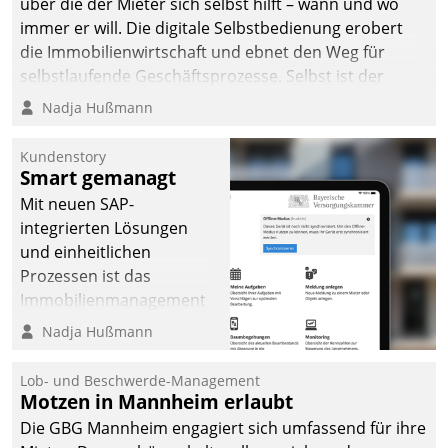
über die der Mieter sich selbst hilft – wann und wo
immer er will. Die digitale Selbstbedienung erobert
die Immobilienwirtschaft und ebnet den Weg für
selbstlaufende Geschäftsprozesse. Selbst ist der
Kunde und smart der Serviceanbieter.
Nadja Hußmann
Kundenstory
Smart gemanagt
Mit neuen SAP-
integrierten Lösungen
und einheitlichen
Prozessen ist das
Immobilienmanagement
der Bayerischen
Nadja Hußmann
Versorgungskammer im
Ressort Kapitalanlage für
Lob- und Beschwerde-Management
künftige Aufgaben und
Motzen in Mannheim erlaubt
Herausforderungen
Die GBG Mannheim engagiert sich umfassend für ihre
gerüstet.