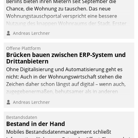
Berlins bieten ihren Mietern seit September die
Chance, die Wohnung zu tauschen. Das neue
Wohnungstauschportal verspricht eine bessere
Nutzung des knappen Wohnraums der Stadt. Erster
Anwendungsfall für Datatrains Lösung API-Hub mit
Andreas Lerchner
Schnittstellen zu den ERP-Systemen der
Unternehmen.
Offene Plattform
Brücken bauen zwischen ERP-System und
Drittanbietern
Ohne Digitalisierung und Automatisierung geht es
nicht: Auch in der Wohnungswirtschaft stehen die
Zeichen daher schon längst auf digital – wenn auch,
zugegebenermaßen, behutsamer als in anderen
Branchen.
Andreas Lerchner
Bestandsdaten
Bestand in der Hand
Mobiles Bestandsdatenmanagement schließt