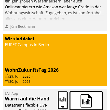
einigen großen Warenhäusern, aber auch
die Bereitschaft, sich zu überprüfen, zu hinterfragen
Onlineanbietern wie Amazon war lange Credo in der
und zu verändern.
Wohnungswirtschaft. Zugegeben, es ist komfortabel
alles aus einer Hand zu beziehen...
Jörn Beckmann
Wir sind dabei
EUREF Campus in Berlin
WohnZukunftsTag 2026
29. Juni 2026
–
30. Juni 2026
UVI-App
Warm auf die Hand
Datatrains flexible UVI-