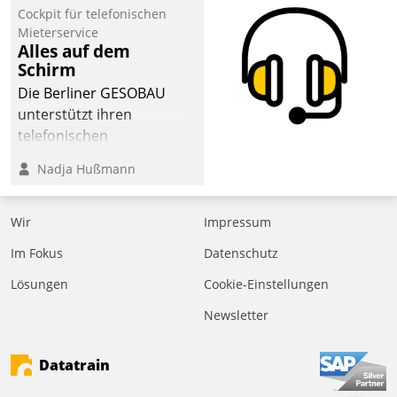
Cockpit für telefonischen
Mieterservice
Alles auf dem
Schirm
Die Berliner GESOBAU
unterstützt ihren
telefonischen
Mieterservice mit einem
Nadja Hußmann
digitalen Cockpit, das
situationsbezogen
passende Fragen und
Wir
Impressum
Schlagworte auswirft.
Im Fokus
Datenschutz
Eine intuitive
Dialogführung ermöglicht
Lösungen
Cookie-Einstellungen
dem externen
Newsletter
Serviceteam, Anrufe von
Mietenden zügiger und
Datatrain
effizienter zu bearbeiten.