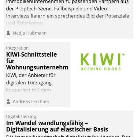
Immobilienunternehmen zu passenden Partnern aus
der Proptech-Szene. Fallbeispiele und Video-
Interviews liefern ein sprechendes Bild der Potenziale
und Fähigkeiten.
Nadja Hußmann
Integration
KIWI-Schnittstelle
für
Wohnungsunternehmen
KIWI, der Anbieter für
digitalen Türzugang,
kooperiert mit dem
Beratungs- und
Andreas Lerchner
Softwareentwicklungshaus
Datatrain.
Digitalisierung
Im Wandel wandlungsfähig –
Digitalisierung auf elastischer Basis