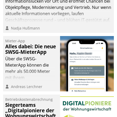
Informationslücken vor Ort und eröffnet Chancen bei
Objektpflege, Modernisierung und Vertrieb. Nur wenn
aktuelle Informationen vorliegen, laufen
Geschäftsprozesse rund – und blühen IT-gestützt auf.
Nadja Hußmann
Mieter-App
Alles dabei: Die neue
SWSG-MieterApp
Über die SWSG-
MieterApp können die
mehr als 50.000 Mieter
mit ihrem
Wohnungsunternehmen
Andreas Lerchner
kommunizieren, auf dem
Laufenden bleiben, Daten
Betriebskostenabrechnung
einsehen und ändern
Siegerteams
oder
„Digitalpioniere der
Wohnungswirtschaft
Schadensmeldungen