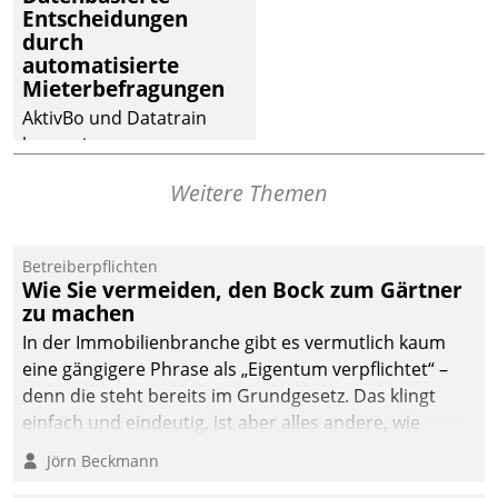
Entscheidungen
deutscher
durch
Wohnungsunternehmen
automatisierte
– und beschleunigt damit
Mieterbefragungen
den Weg vom
AktivBo und Datatrain
Mieteranliegen zum
kooperieren –
Dienstleisterauftrag.
Immobilienunternehmen
Weitere Themen
profitieren: Die nahtlose
Integration der Lösungen
von AktivBo und
Betreiberpflichten
Datatrain ermöglicht
Wie Sie vermeiden, den Bock zum Gärtner
automatisiert ausgelöste,
zu machen
zielgerichtete
In der Immobilienbranche gibt es vermutlich kaum
Mieterbefragungen – eine
eine gängigere Phrase als „Eigentum verpflichtet“ –
starke Grundlage für
denn die steht bereits im Grundgesetz. Das klingt
intelligente,
einfach und eindeutig, ist aber alles andere, wie
datengestützte
Branchenbeschäftigte wissen. Denn mit der
Jörn Beckmann
Entscheidungen.
Verantwortung folgen Verpflichtungen.