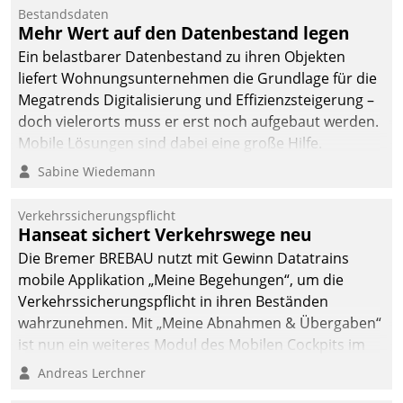
Mitarbeiter von
Bestandsdaten
Datatrain. Die meravis
Mehr Wert auf den Datenbestand legen
Wohnungsbau- und
Ein belastbarer Datenbestand zu ihren Objekten
Immobilien GmbH hat
liefert Wohnungsunternehmen die Grundlage für die
sich dabei für den Betrieb
Megatrends Digitalisierung und Effizienzsteigerung –
der Lösung über die SAP
doch vielerorts muss er erst noch aufgebaut werden.
Cloud Platform
Mobile Lösungen sind dabei eine große Hilfe.
entschieden - als erstes
Sabine Wiedemann
Unternehmen am
Wohnungsmarkt.
Verkehrssicherungspflicht
Hanseat sichert Verkehrswege neu
Die Bremer BREBAU nutzt mit Gewinn Datatrains
mobile Applikation „Meine Begehungen“, um die
Verkehrssicherungspflicht in ihren Beständen
wahrzunehmen. Mit „Meine Abnahmen & Übergaben“
ist nun ein weiteres Modul des Mobilen Cockpits im
Einsatz.
Andreas Lerchner