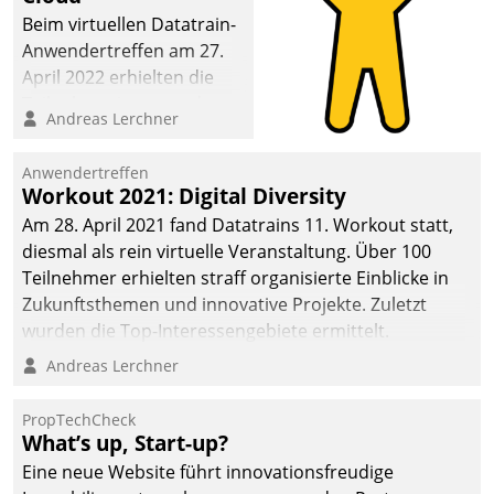
Beim virtuellen Datatrain-
Anwendertreffen am 27.
April 2022 erhielten die
Teilnehmerinnen und
Andreas Lerchner
Teilnehmer kurzweilige
Einblicke in innovative
Anwendertreffen
Cloud-Strategien und -
Workout 2021: Digital Diversity
Lösungen mit hohem
Am 28. April 2021 fand Datatrains 11. Workout statt,
Zukunftspotenzial.
diesmal als rein virtuelle Veranstaltung. Über 100
Teilnehmer erhielten straff organisierte Einblicke in
Zukunftsthemen und innovative Projekte. Zuletzt
wurden die Top-Interessengebiete ermittelt.
Andreas Lerchner
PropTechCheck
What’s up, Start-up?
Eine neue Website führt innovationsfreudige