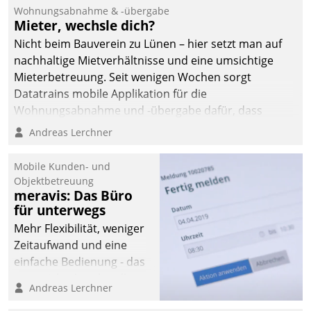
und Beschwerde-Management einen eigenen Kanal
Wohnungsabnahme & -übergabe
ein.
Mieter, wechsle dich?
Nicht beim Bauverein zu Lünen – hier setzt man auf
nachhaltige Mietverhältnisse und eine umsichtige
Mieterbetreuung. Seit wenigen Wochen sorgt
Datatrains mobile Applikation für die
Wohnungsabnahme und -übergabe dafür, dass
Mieter wohlgeordnet kommen und, so es sein muss,
Andreas Lerchner
gehen können.
Mobile Kunden- und
Objektbetreuung
meravis: Das Büro
für unterwegs
Mehr Flexibilität, weniger
Zeitaufwand und eine
einfache Bedienung - das
verspricht das aktuelle
Andreas Lerchner
Cockpit für mobile