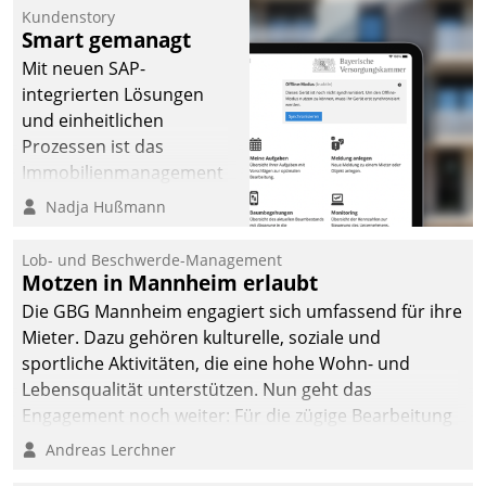
Kundenstory
Smart gemanagt
Mit neuen SAP-
integrierten Lösungen
und einheitlichen
Prozessen ist das
Immobilienmanagement
der Bayerischen
Nadja Hußmann
Versorgungskammer im
Ressort Kapitalanlage für
Lob- und Beschwerde-Management
künftige Aufgaben und
Motzen in Mannheim erlaubt
Herausforderungen
Die GBG Mannheim engagiert sich umfassend für ihre
gerüstet.
Mieter. Dazu gehören kulturelle, soziale und
sportliche Aktivitäten, die eine hohe Wohn- und
Lebensqualität unterstützen. Nun geht das
Engagement noch weiter: Für die zügige Bearbeitung
von Beschwerden – oder Lob – richtet das
Andreas Lerchner
Unternehmen mit Datatrains Applikation fürs Lob-