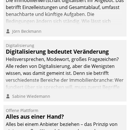
Die Immobilienwirtschaft digitalisiert ihr Angebot. Das
betrifft Einzelleistungen und Gesamtablauf, umfasst
benachbarte und künftige Aufgaben. Die
Bedingungen ändern sich ständig. Wie lässt sich
technisch die Kontrolle wahren und zugleich Freiraum
Jörn Beckmann
fürs Wachsen öffnen?
Digitalisierung
Digitalisierung bedeutet Veränderung
Heilsversprechen, Modewort, großes Fragezeichen?
Alle reden von Digitalisierung, aber die Wenigsten
wissen, was damit gemeint ist. Denn sie betrifft
verschiedenste Bereiche der Immobilienbranche: Wer
fundiert über sie sprechen will, muss zuerst Begriffe
klären. Ein Aspekt ist die betriebliche Optimierung:
Sabine Wiedemann
Moderne Softwarelösungen ermöglichen große
Einsparungen durch optimierte und automatisierte
Offene Plattform
Prozesse. Doch man darf nicht zu viel erwarten: Allein
Alles aus einer Hand?
mit der Einführung einer neuen Software ist es nicht
Alles bei einem Anbieter beziehen – das Prinzip von
getan. Die Digitalisierung erfordert von Unternehmen