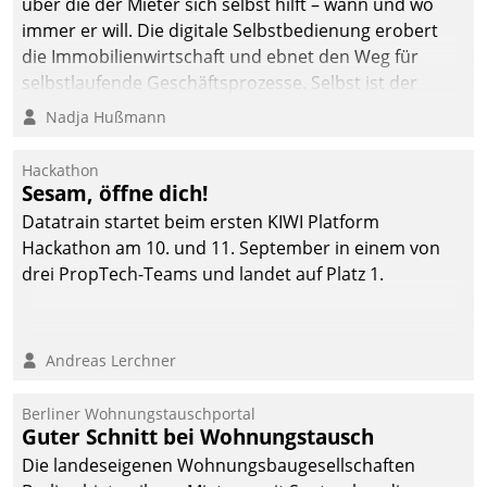
über die der Mieter sich selbst hilft – wann und wo
immer er will. Die digitale Selbstbedienung erobert
die Immobilienwirtschaft und ebnet den Weg für
selbstlaufende Geschäftsprozesse. Selbst ist der
Kunde und smart der Serviceanbieter.
Nadja Hußmann
Hackathon
Sesam, öffne dich!
Datatrain startet beim ersten KIWI Platform
Hackathon am 10. und 11. September in einem von
drei PropTech-Teams und landet auf Platz 1.
Andreas Lerchner
Berliner Wohnungstauschportal
Guter Schnitt bei Wohnungstausch
Die landeseigenen Wohnungsbaugesellschaften