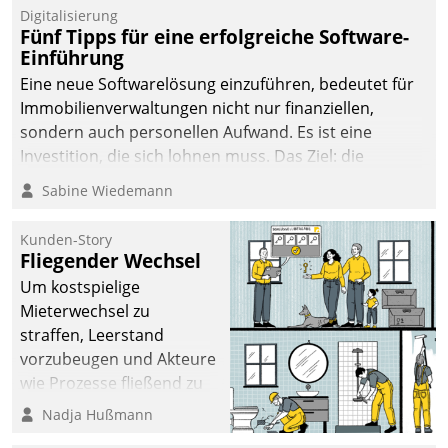
Digitalisierung
Fünf Tipps für eine erfolgreiche Software-
Einführung
Eine neue Softwarelösung einzuführen, bedeutet für
Immobilienverwaltungen nicht nur finanziellen,
sondern auch personellen Aufwand. Es ist eine
Investition, die sich lohnen muss. Das Ziel: die
nachhaltige Optimierung der Geschäftsabläufe. Damit
Sabine Wiedemann
dieses Ziel erreicht wird, sollten einige Grundregeln
befolgt werden.
Kunden-Story
Fliegender Wechsel
Um kostspielige
Mieterwechsel zu
straffen, Leerstand
vorzubeugen und Akteure
wie Prozesse fließend zu
vernetzen, nutzt die
Nadja Hußmann
Berliner Gewobag seit