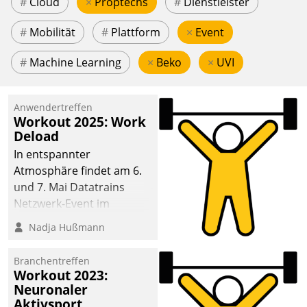
#
Cloud
×
Proptechs
#
Dienstleister
#
Mobilität
#
Plattform
×
Event
#
Machine Learning
×
Beko
×
UVI
Anwendertreffen
Workout 2025: Work
Deload
In entspannter
Atmosphäre findet am 6.
und 7. Mai Datatrains
Netzwerk-Event im
Kunden- und Partnerkreis
Nadja Hußmann
statt. Zentrale Frage: Wie
lassen sich
Branchentreffen
Mammutprojekte
Workout 2023:
meistern und Workloads
Neuronaler
Aktivsport
wuppen – bei zunehmend