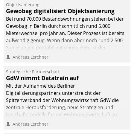
Objektsanierung
Gewobag digitalisiert Objektsanierung
Bei rund 70.000 Bestandswohnungen stehen bei der
Gewobag in Berlin durchschnittlich rund 5.000
Mieterwechsel pro Jahr an. Dieser Prozess ist bereits
aufwendig genug. Wenn dann aber noch rund 2.500
Sanierungen pro Jahr mit reinspielen, ist der
Betreuungs- und Organisationsaufwand immens. Im
Andreas Lerchner
Rahmen ihrer Digitalisierungsstrategie hat das
kommunale Wohnungsbauunternehmen daher
Strategische Partnerschaft
gemeinsam mit der Berliner Datatrain GmbH den
GdW nimmt Datatrain auf
Teilprozess der Objektsanierung digitalisiert.
Mit der Aufnahme des Berliner
Digitalisierungspartners unterstreicht der
Spitzenverband der Wohnungswirtschaft GdW die
zentrale Herausforderung, neue Strategien und
Geschäftsmodelle für die Wohnungswirtschaft zu
entwickeln.
Andreas Lerchner