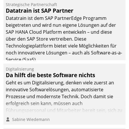
Jahresbeginn eine
Strategische Partnerschaft
Überblick, Einsicht und
Datatrain ist SAP Partner
Eingriff bietende Lösung.
Datatrain ist dem SAP PartnerEdge Programm
Zur Entwicklung setzte
beigetreten und wird nun eigene Lösungen auf der
man auf
SAP HANA Cloud Platform entwickeln – und diese
Cloudtechnologie,
über den SAP Store vertreiben. Diese
bewährte und Startup-
Technologieplattform bietet viele Möglichkeiten für
Partner sowie erstmals
noch innovativere Lösungen – auch als Software-as-a-
agile Projektmethoden.
Service (SaaS).
Digitalisierung
Da hilft die beste Software nichts
Geht es um Digitalisierung, denken viele zuerst an
innovative Softwarelösungen, automatisierte
Prozesse und modernste Technik. Doch damit sie
erfolgreich sein kann, müssen auch
Führungspersonal und Mitarbeiter bereit sein, sich zu
verändern und anzupassen, sonst werden sie an ihr
Sabine Wiedemann
scheitern.