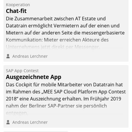
Kooperation
Chat-fit
Die Zusammenarbeit zwischen AT Estate und
Datatrain ermöglicht Vermietern auf der einen und
Mietern auf der anderen Seite die messengerbasierte
Kommunikation: Mieter erreichen Akteure des
Unternehmens jetzt direkt per Messenger,
Mitarbeiter oder Dienstleister empfangen oder
Andreas Lerchner
versenden die Nachrichten via Cockpit.
SAP App Contest
Ausgezeichnete App
Das Cockpit für mobile Mitarbeiter von Datatrain hat
im Rahmen des „MEE SAP Cloud Platform App Contest
2018“ eine Auszeichnung erhalten. Im Frühjahr 2019
nahm der Berliner SAP-Partner sie persönlich
entgegen.
Andreas Lerchner