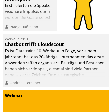
anspruchsvollen
Erst lieferten die Speaker
Aufgaben und
visionäre Impulse, dann
abnehmendem
wurden die Gäste selbst
Nachwuchs?
aktiv und sammelten
Nadja Hußmann
methodisch
Vernetzungsideen fürs
Workout 2019
Quartier. Dazwischen
Chatbot trifft Cloudscout
zeigte Datatrain, was es
Es ist Datatrains 10. Workout in Folge, vor einem
Neues zu bieten hat.
Jahrzehnt hat das 20-jährige Unternehmen das erste
Anwendertreffen organisiert. Beiträge und Besucher
haben sich verdoppelt, diesmal sind viele Partner
dabei – klares Zeichen für die strategische
Fokussierung auf den Kunden.
Andreas Lerchner
Webinar