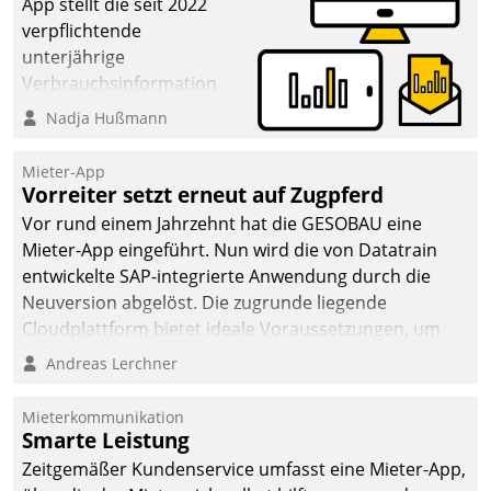
App stellt die seit 2022
verpflichtende
unterjährige
Verbrauchsinformation
schnell, zuverlässig und
Nadja Hußmann
leicht bekömmlich bereit:
Die monatlichen
Mieter-App
Mitteilungen zum
Vorreiter setzt erneut auf Zugpferd
Heizungs- und
Vor rund einem Jahrzehnt hat die GESOBAU eine
Wasserverbrauch gehen
Mieter-App eingeführt. Nun wird die von Datatrain
automatisiert, vollständig
entwickelte SAP-integrierte Anwendung durch die
und auf Wunsch über
Neuversion abgelöst. Die zugrunde liegende
mehrere zuvor
Cloudplattform bietet ideale Voraussetzungen, um
festgelegte
die Funktionalität der App zu erweitern und weitere
Andreas Lerchner
Kommunikationswege bei
innovative Apps, auch von Drittanbietern, in SAP zu
den Empfängern ein.
integrieren.
Mieterkommunikation
Smarte Leistung
Zeitgemäßer Kundenservice umfasst eine Mieter-App,