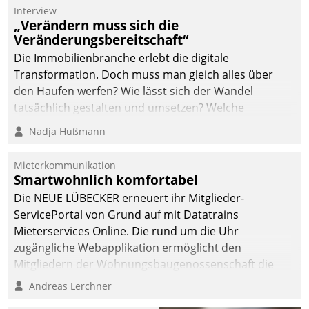
Interview
„Verändern muss sich die
Veränderungsbereitschaft“
Die Immobilienbranche erlebt die digitale
Transformation. Doch muss man gleich alles über
den Haufen werfen? Wie lässt sich der Wandel
tatsächlich gestalten und umsetzen? Welche
Argumente zählen wirklich?
Nadja Hußmann
Mieterkommunikation
Smartwohnlich komfortabel
Die NEUE LÜBECKER erneuert ihr Mitglieder-
ServicePortal von Grund auf mit Datatrains
Mieterservices Online. Die rund um die Uhr
zugängliche Webapplikation ermöglicht den
Mitgliedern der Wohnungs­bau­genossenschaft die
Kontaktaufnahme per Smartphone, Tablet oder PC.
Andreas Lerchner