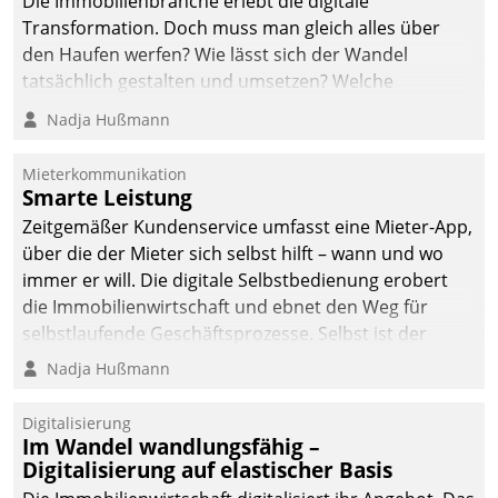
Die Immobilienbranche erlebt die digitale
Transformation. Doch muss man gleich alles über
den Haufen werfen? Wie lässt sich der Wandel
tatsächlich gestalten und umsetzen? Welche
Argumente zählen wirklich?
Nadja Hußmann
Mieterkommunikation
Smarte Leistung
Zeitgemäßer Kundenservice umfasst eine Mieter-App,
über die der Mieter sich selbst hilft – wann und wo
immer er will. Die digitale Selbstbedienung erobert
die Immobilienwirtschaft und ebnet den Weg für
selbstlaufende Geschäftsprozesse. Selbst ist der
Kunde und smart der Serviceanbieter.
Nadja Hußmann
Digitalisierung
Im Wandel wandlungsfähig –
Digitalisierung auf elastischer Basis