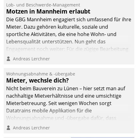
Lob- und Beschwerde-Management
Motzen in Mannheim erlaubt
Die GBG Mannheim engagiert sich umfassend für ihre
Mieter. Dazu gehören kulturelle, soziale und
sportliche Aktivitäten, die eine hohe Wohn- und
Lebensqualität unterstützen. Nun geht das
Engagement noch weiter: Für die zügige Bearbeitung
von Beschwerden – oder Lob – richtet das
Andreas Lerchner
Unternehmen mit Datatrains Applikation fürs Lob-
und Beschwerde-Management einen eigenen Kanal
Wohnungsabnahme & -übergabe
ein.
Mieter, wechsle dich?
Nicht beim Bauverein zu Lünen – hier setzt man auf
nachhaltige Mietverhältnisse und eine umsichtige
Mieterbetreuung. Seit wenigen Wochen sorgt
Datatrains mobile Applikation für die
Wohnungsabnahme und -übergabe dafür, dass
Mieter wohlgeordnet kommen und, so es sein muss,
Andreas Lerchner
gehen können.