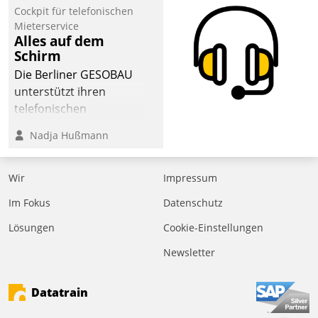
Cockpit für telefonischen
der
Mieterservice
Wohnungswirtschaft“.
Alles auf dem
Bewerben können sich
Schirm
dafür ein Team
Die Berliner GESOBAU
bestehend aus
unterstützt ihren
Wohnungsunternehmen
telefonischen
und PropTech.
Mieterservice mit einem
Nadja Hußmann
digitalen Cockpit, das
situationsbezogen
passende Fragen und
Wir
Impressum
Schlagworte auswirft.
Im Fokus
Datenschutz
Eine intuitive
Dialogführung ermöglicht
Lösungen
Cookie-Einstellungen
dem externen
Newsletter
Serviceteam, Anrufe von
Mietenden zügiger und
Datatrain
effizienter zu bearbeiten.