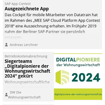
SAP App Contest
Ausgezeichnete App
Das Cockpit für mobile Mitarbeiter von Datatrain hat
im Rahmen des „MEE SAP Cloud Platform App Contest
2018“ eine Auszeichnung erhalten. Im Frühjahr 2019
nahm der Berliner SAP-Partner sie persönlich
entgegen.
Andreas Lerchner
Betriebskostenabrechnung
Siegerteams
„Digitalpioniere der
Wohnungswirtschaft
2024“ gekürt
Wohnungswirtschaftliche
Vorreiter für den Weg in
DW Die
eine digitale Zukunft zu
Wohnungswirtschaft
finden, ist das Ziel des
Awards „Digitalpioniere