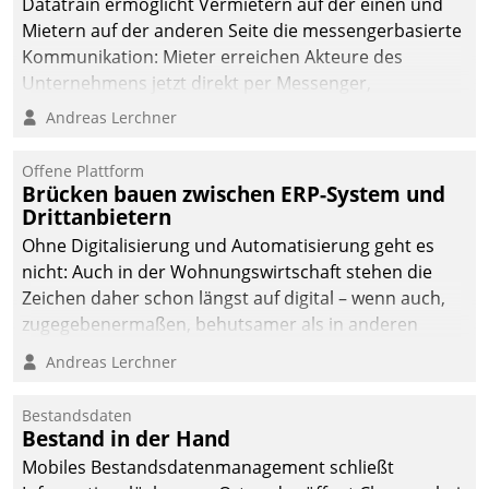
Datatrain ermöglicht Vermietern auf der einen und
die Bereitschaft, sich zu überprüfen, zu hinterfragen
Mietern auf der anderen Seite die messengerbasierte
und zu verändern.
Kommunikation: Mieter erreichen Akteure des
Unternehmens jetzt direkt per Messenger,
Mitarbeiter oder Dienstleister empfangen oder
Andreas Lerchner
versenden die Nachrichten via Cockpit.
Offene Plattform
Brücken bauen zwischen ERP-System und
Drittanbietern
Ohne Digitalisierung und Automatisierung geht es
nicht: Auch in der Wohnungswirtschaft stehen die
Zeichen daher schon längst auf digital – wenn auch,
zugegebenermaßen, behutsamer als in anderen
Branchen.
Andreas Lerchner
Bestandsdaten
Bestand in der Hand
Mobiles Bestandsdatenmanagement schließt