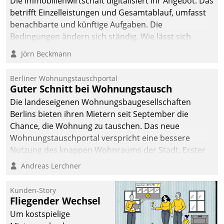
Die Immobilienwirtschaft digitalisiert ihr Angebot. Das
betrifft Einzelleistungen und Gesamtablauf, umfasst
benachbarte und künftige Aufgaben. Die
Bedingungen ändern sich ständig. Wie lässt sich
technisch die Kontrolle wahren und zugleich Freiraum
Jörn Beckmann
fürs Wachsen öffnen?
Berliner Wohnungstauschportal
Guter Schnitt bei Wohnungstausch
Die landeseigenen Wohnungsbaugesellschaften
Berlins bieten ihren Mietern seit September die
Chance, die Wohnung zu tauschen. Das neue
Wohnungstauschportal verspricht eine bessere
Nutzung des knappen Wohnraums der Stadt. Erster
Anwendungsfall für Datatrains Lösung API-Hub mit
Andreas Lerchner
Schnittstellen zu den ERP-Systemen der
Unternehmen.
Kunden-Story
Fliegender Wechsel
Um kostspielige