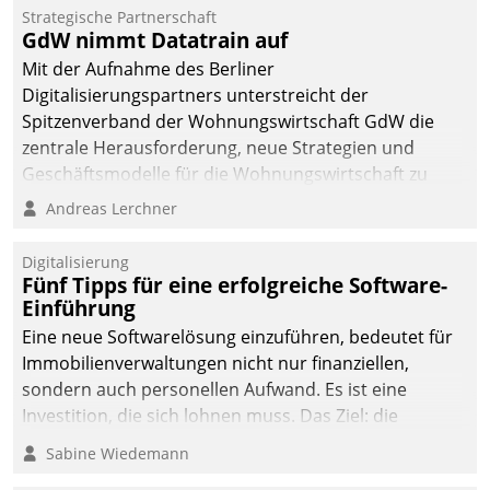
kommunale Wohnungsbauunternehmen daher
Strategische Partnerschaft
gemeinsam mit der Berliner Datatrain GmbH den
GdW nimmt Datatrain auf
Teilprozess der Objektsanierung digitalisiert.
Mit der Aufnahme des Berliner
Digitalisierungspartners unterstreicht der
Spitzenverband der Wohnungswirtschaft GdW die
zentrale Herausforderung, neue Strategien und
Geschäftsmodelle für die Wohnungswirtschaft zu
entwickeln.
Andreas Lerchner
Digitalisierung
Fünf Tipps für eine erfolgreiche Software-
Einführung
Eine neue Softwarelösung einzuführen, bedeutet für
Immobilienverwaltungen nicht nur finanziellen,
sondern auch personellen Aufwand. Es ist eine
Investition, die sich lohnen muss. Das Ziel: die
nachhaltige Optimierung der Geschäftsabläufe. Damit
Sabine Wiedemann
dieses Ziel erreicht wird, sollten einige Grundregeln