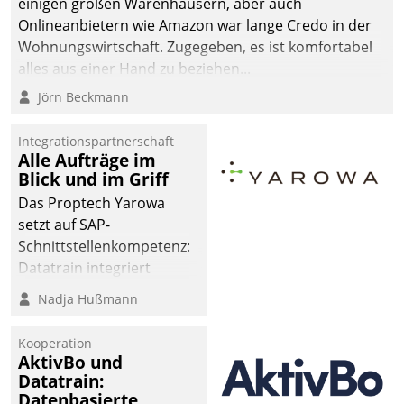
einigen großen Warenhäusern, aber auch
Onlineanbietern wie Amazon war lange Credo in der
Wohnungswirtschaft. Zugegeben, es ist komfortabel
alles aus einer Hand zu beziehen...
Jörn Beckmann
Integrationspartnerschaft
Alle Aufträge im
Blick und im Griff
Das Proptech Yarowa
setzt auf SAP-
Schnittstellenkompetenz:
Datatrain integriert
Yarowas Portal zur
Nadja Hußmann
Vergabe und Verwaltung
von Aufträgen der
Kooperation
operativen
AktivBo und
Instandhaltung in die
Datatrain:
Datenbasierte
SAP-Systemlandschaft