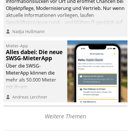
Informationslücken vor Ort und eröffnet Chancen bei
Objektpflege, Modernisierung und Vertrieb. Nur wenn
aktuelle Informationen vorliegen, laufen
Geschäftsprozesse rund – und blühen IT-gestützt auf.
Nadja Hußmann
Mieter-App
Alles dabei: Die neue
SWSG-MieterApp
Über die SWSG-
MieterApp können die
mehr als 50.000 Mieter
mit ihrem
Wohnungsunternehmen
Andreas Lerchner
kommunizieren, auf dem
Laufenden bleiben, Daten
einsehen und ändern
Weitere Themen
oder
Schadensmeldungen