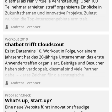
diesmal als rein virtuelle Veranstaltung. Über 100
Teilnehmer erhielten straff organisierte Einblicke in
Zukunftsthemen und innovative Projekte. Zuletzt
wurden die Top-Interessengebiete ermittelt.
Andreas Lerchner
Workout 2019
Chatbot trifft Cloudscout
Es ist Datatrains 10. Workout in Folge, vor einem
Jahrzehnt hat das 20-jährige Unternehmen das erste
Anwendertreffen organisiert. Beiträge und Besucher
haben sich verdoppelt, diesmal sind viele Partner
dabei – klares Zeichen für die strategische
Fokussierung auf den Kunden.
Andreas Lerchner
PropTechCheck
What’s up, Start-up?
Eine neue Website führt innovationsfreudige