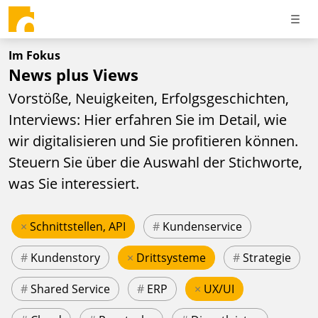
Im Fokus
News plus Views
Vorstöße, Neuigkeiten, Erfolgsgeschichten,
Interviews: Hier erfahren Sie im Detail, wie
wir digitalisieren und Sie profitieren können.
Steuern Sie über die Auswahl der Stichworte,
was Sie interessiert.
×
Schnittstellen, API
#
Kundenservice
#
Kundenstory
×
Drittsysteme
#
Strategie
#
Shared Service
#
ERP
×
UX/UI