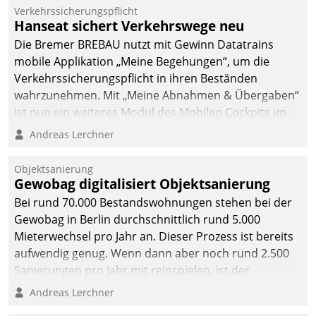
Verkehrssicherungspflicht
Hanseat sichert Verkehrswege neu
Die Bremer BREBAU nutzt mit Gewinn Datatrains
mobile Applikation „Meine Begehungen“, um die
Verkehrssicherungspflicht in ihren Beständen
wahrzunehmen. Mit „Meine Abnahmen & Übergaben“
ist nun ein weiteres Modul des Mobilen Cockpits im
Einsatz.
Andreas Lerchner
Objektsanierung
Gewobag digitalisiert Objektsanierung
Bei rund 70.000 Bestandswohnungen stehen bei der
Gewobag in Berlin durchschnittlich rund 5.000
Mieterwechsel pro Jahr an. Dieser Prozess ist bereits
aufwendig genug. Wenn dann aber noch rund 2.500
Sanierungen pro Jahr mit reinspielen, ist der
Betreuungs- und Organisationsaufwand immens. Im
Andreas Lerchner
Rahmen ihrer Digitalisierungsstrategie hat das