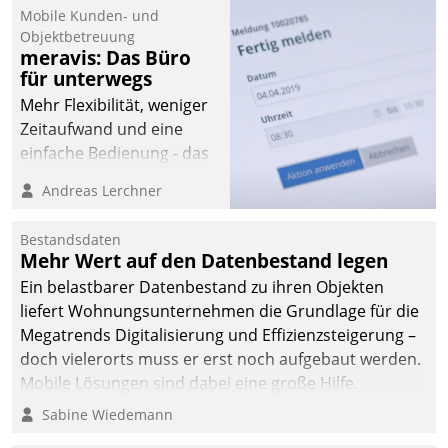
Mobile Kunden- und
Objektbetreuung
meravis: Das Büro
für unterwegs
Mehr Flexibilität, weniger
Zeitaufwand und eine
einfache Bedienung - das
verspricht das aktuelle
Andreas Lerchner
Cockpit für mobile
Mitarbeiter von
Bestandsdaten
Datatrain. Die meravis
Mehr Wert auf den Datenbestand legen
Wohnungsbau- und
Ein belastbarer Datenbestand zu ihren Objekten
Immobilien GmbH hat
liefert Wohnungsunternehmen die Grundlage für die
sich dabei für den Betrieb
Megatrends Digitalisierung und Effizienzsteigerung –
der Lösung über die SAP
doch vielerorts muss er erst noch aufgebaut werden.
Cloud Platform
Mobile Lösungen sind dabei eine große Hilfe.
entschieden - als erstes
Sabine Wiedemann
Unternehmen am
Wohnungsmarkt.