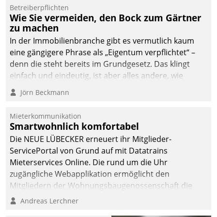
Betreiberpflichten
abgeben – rund um die
Wie Sie vermeiden, den Bock zum Gärtner
Uhr.
zu machen
In der Immobilienbranche gibt es vermutlich kaum
eine gängigere Phrase als „Eigentum verpflichtet“ –
denn die steht bereits im Grundgesetz. Das klingt
einfach und eindeutig, ist aber alles andere, wie
Branchenbeschäftigte wissen. Denn mit der
Jörn Beckmann
Verantwortung folgen Verpflichtungen.
Mieterkommunikation
Smartwohnlich komfortabel
Die NEUE LÜBECKER erneuert ihr Mitglieder-
ServicePortal von Grund auf mit Datatrains
Mieterservices Online. Die rund um die Uhr
zugängliche Webapplikation ermöglicht den
Mitgliedern der Wohnungs­bau­genossenschaft die
Kontaktaufnahme per Smartphone, Tablet oder PC.
Andreas Lerchner