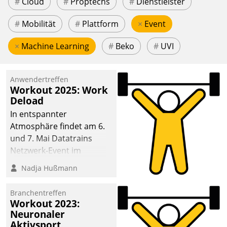
#
Cloud
#
Proptechs
#
Dienstleister
#
Mobilität
#
Plattform
×
Event
×
Machine Learning
#
Beko
#
UVI
Anwendertreffen
Workout 2025: Work
Deload
In entspannter
Atmosphäre findet am 6.
und 7. Mai Datatrains
Netzwerk-Event im
Kunden- und Partnerkreis
Nadja Hußmann
statt. Zentrale Frage: Wie
lassen sich
Branchentreffen
Mammutprojekte
Workout 2023:
meistern und Workloads
Neuronaler
Aktivsport
wuppen – bei zunehmend