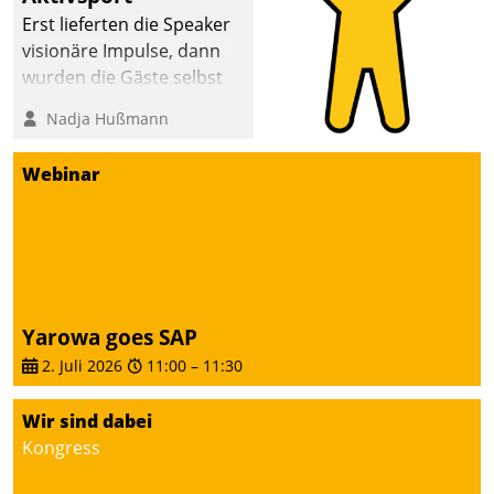
anspruchsvollen
Erst lieferten die Speaker
Aufgaben und
visionäre Impulse, dann
abnehmendem
wurden die Gäste selbst
Nachwuchs?
aktiv und sammelten
Nadja Hußmann
methodisch
Vernetzungsideen fürs
Webinar
Quartier. Dazwischen
zeigte Datatrain, was es
Neues zu bieten hat.
Yarowa goes SAP
2. Juli 2026
11:00
–
11:30
Wir sind dabei
Kongress