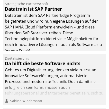
befolgt werden.
Strategische Partnerschaft
Datatrain ist SAP Partner
Datatrain ist dem SAP PartnerEdge Programm
beigetreten und wird nun eigene Lösungen auf der
SAP HANA Cloud Platform entwickeln – und diese
über den SAP Store vertreiben. Diese
Technologieplattform bietet viele Möglichkeiten für
noch innovativere Lösungen – auch als Software-as-a-
Service (SaaS).
Digitalisierung
Da hilft die beste Software nichts
Geht es um Digitalisierung, denken viele zuerst an
innovative Softwarelösungen, automatisierte
Prozesse und modernste Technik. Doch damit sie
erfolgreich sein kann, müssen auch
Führungspersonal und Mitarbeiter bereit sein, sich zu
verändern und anzupassen, sonst werden sie an ihr
Sabine Wiedemann
scheitern.