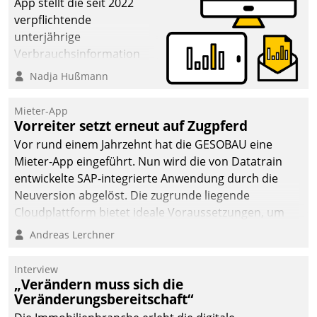
App stellt die seit 2022
verpflichtende
unterjährige
Verbrauchsinformation
schnell, zuverlässig und
Nadja Hußmann
leicht bekömmlich bereit:
Die monatlichen
Mieter-App
Mitteilungen zum
Vorreiter setzt erneut auf Zugpferd
Heizungs- und
Vor rund einem Jahrzehnt hat die GESOBAU eine
Wasserverbrauch gehen
Mieter-App eingeführt. Nun wird die von Datatrain
automatisiert, vollständig
entwickelte SAP-integrierte Anwendung durch die
und auf Wunsch über
Neuversion abgelöst. Die zugrunde liegende
mehrere zuvor
Cloudplattform bietet ideale Voraussetzungen, um
festgelegte
die Funktionalität der App zu erweitern und weitere
Andreas Lerchner
Kommunikationswege bei
innovative Apps, auch von Drittanbietern, in SAP zu
den Empfängern ein.
integrieren.
Interview
„Verändern muss sich die
Veränderungsbereitschaft“