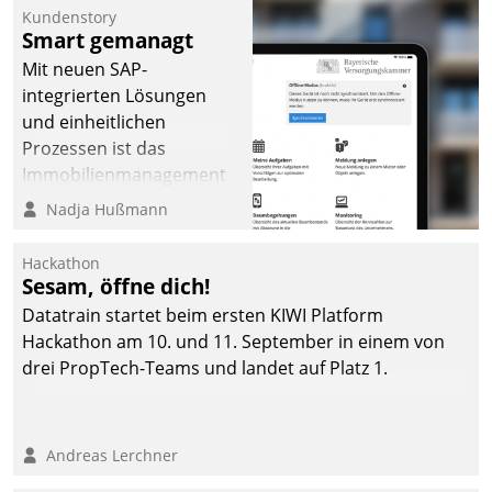
Kundenstory
Smart gemanagt
Mit neuen SAP-
integrierten Lösungen
und einheitlichen
Prozessen ist das
Immobilienmanagement
der Bayerischen
Nadja Hußmann
Versorgungskammer im
Ressort Kapitalanlage für
Hackathon
künftige Aufgaben und
Sesam, öffne dich!
Herausforderungen
Datatrain startet beim ersten KIWI Platform
gerüstet.
Hackathon am 10. und 11. September in einem von
drei PropTech-Teams und landet auf Platz 1.
Andreas Lerchner