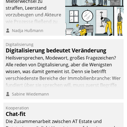
Mieterwechsel zu
straffen, Leerstand
vorzubeugen und Akteure
wie Prozesse fließend zu
vernetzen, nutzt die
Nadja Hußmann
Berliner Gewobag seit
Jahresbeginn eine
Digitalisierung
Überblick, Einsicht und
Digitalisierung bedeutet Veränderung
Eingriff bietende Lösung.
Heilsversprechen, Modewort, großes Fragezeichen?
Zur Entwicklung setzte
Alle reden von Digitalisierung, aber die Wenigsten
man auf
wissen, was damit gemeint ist. Denn sie betrifft
Cloudtechnologie,
verschiedenste Bereiche der Immobilienbranche: Wer
bewährte und Startup-
fundiert über sie sprechen will, muss zuerst Begriffe
Partner sowie erstmals
klären. Ein Aspekt ist die betriebliche Optimierung:
Sabine Wiedemann
agile Projektmethoden.
Moderne Softwarelösungen ermöglichen große
Einsparungen durch optimierte und automatisierte
Kooperation
Prozesse. Doch man darf nicht zu viel erwarten: Allein
Chat-fit
mit der Einführung einer neuen Software ist es nicht
Die Zusammenarbeit zwischen AT Estate und
getan. Die Digitalisierung erfordert von Unternehmen