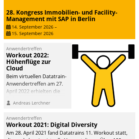
28. Kongress Immobilien- und Facility-
Management mit SAP in Berlin
14. September 2026
–
15. September 2026
Anwendertreffen
Workout 2022:
Höhenflüge zur
Cloud
Beim virtuellen Datatrain-
Anwendertreffen am 27.
April 2022 erhielten die
Teilnehmerinnen und
Andreas Lerchner
Teilnehmer kurzweilige
Einblicke in innovative
Anwendertreffen
Cloud-Strategien und -
Workout 2021: Digital Diversity
Lösungen mit hohem
Am 28. April 2021 fand Datatrains 11. Workout statt,
Zukunftspotenzial.