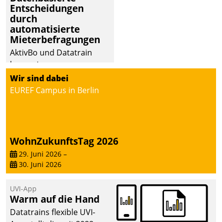
Entscheidungen
deutscher
durch
Wohnungsunternehmen
automatisierte
– und beschleunigt damit
Mieterbefragungen
den Weg vom
AktivBo und Datatrain
Mieteranliegen zum
kooperieren –
Dienstleisterauftrag.
Immobilienunternehmen
Wir sind dabei
profitieren: Die nahtlose
EUREF Campus in Berlin
Integration der Lösungen
von AktivBo und
Datatrain ermöglicht
automatisiert ausgelöste,
WohnZukunftsTag 2026
zielgerichtete
29. Juni 2026
–
Mieterbefragungen – eine
30. Juni 2026
starke Grundlage für
intelligente,
UVI-App
datengestützte
Warm auf die Hand
Entscheidungen.
Datatrains flexible UVI-